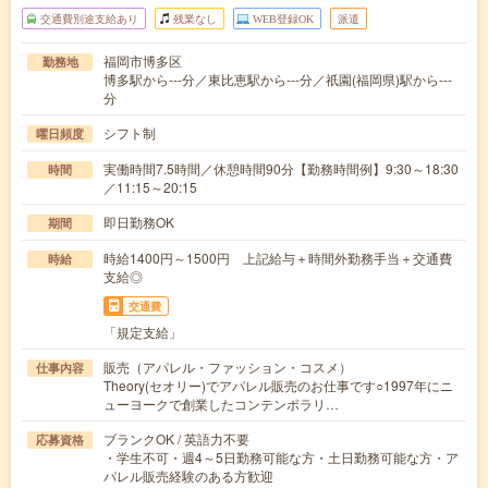
交通費別途支給あり
残業なし
WEB登録OK
派遣
福岡市博多区
勤務地
博多駅から---分／東比恵駅から---分／祇園(福岡県)駅から---
分
シフト制
曜日頻度
実働時間7.5時間／休憩時間90分【勤務時間例】9:30～18:30
時間
／11:15～20:15
即日勤務OK
期間
時給1400円～1500円 上記給与＋時間外勤務手当＋交通費
時給
支給◎
交通費
「規定支給」
販売（アパレル・ファッション・コスメ）
仕事内容
Theory(セオリー)でアパレル販売のお仕事です○1997年にニ
ューヨークで創業したコンテンポラリ…
ブランクOK / 英語力不要
応募資格
・学生不可・週4～5日勤務可能な方・土日勤務可能な方・ア
パレル販売経験のある方歓迎