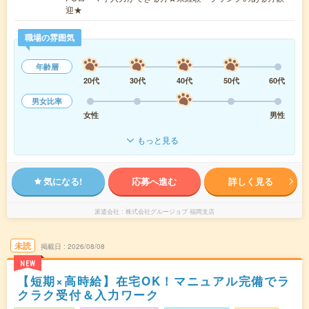
迎★
職場の雰囲気
年齢層
20代
30代
40代
50代
60代
男女比率
女性
男性
もっと見る
気になる!
応募へ進む
詳しく見る
派遣会社
株式会社グルージョブ 福岡支店
未読
掲載日
2026/08/08
NEW
【短期×高時給】在宅OK！マニュアル完備でラ
クラク受付＆入力ワーク