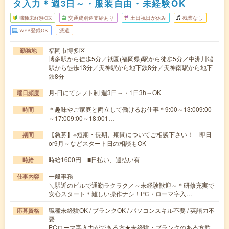
タ入力＊週3日～・服装自由・未経験OK
職種未経験OK
交通費別途支給あり
土日祝日が休み
残業なし
WEB登録OK
派遣
福岡市博多区
勤務地
博多駅から徒歩5分／祇園(福岡県)駅から徒歩5分／中洲川端
駅から徒歩13分／天神駅から地下鉄8分／天神南駅から地下
鉄8分
月-日にてシフト制 週3日～・1日3h～OK
曜日頻度
＊趣味やご家庭と両立して働けるお仕事＊9:00～13:009:00
時間
～17:009:00～18:001…
【急募】※短期・長期、期間についてご相談下さい！ 即日
期間
or9月～などスタート日の相談もOK
時給1600円 ■日払い、週払い有
時給
一般事務
仕事内容
＼駅近のビルで通勤ラクラク／～未経験歓迎～＊研修充実で
安心スタート＊難しい操作ナシ！PC・ローマ字入…
職種未経験OK / ブランクOK / パソコンスキル不要 / 英語力不
応募資格
要
PCローマ字入力ができる方★未経験・ブランクのある方歓