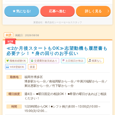
気になる!
応募へ進む
詳しく見る
派遣会社
株式会社シーエーセールススタッフ
未読
掲載日
2026/08/08
NEW
≪2か月後スタートもOK≫志望動機も履歴書も
必要ナシ！＊身の回りのお手伝い
職種未経験OK
交通費別途支給あり
土日祝日が休み
残業なし
WEB登録OK
派遣
福岡市博多区
勤務地
博多駅から---分／南福岡駅から---分／中洲川端駅から---分／
東比恵駅から---分／竹下駅から---分
週4日～ ■曜日固定の相談OK！ ■希望の曜日があればご相談
曜日頻度
ください！
1日5時間からOK！■シフト例(1)8:00～13:00(2)10:00～
時間
15:00(3)12:00…