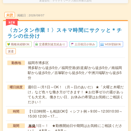
派遣会社
テイケイワークス西日本株式会社
未読
掲載日
2026/08/07
NEW
〈カンタン作業！〉スキマ時間にサクッと＊チ
ラシの仕分け
職種未経験OK
交通費別途支給あり
土日祝日が休み
WEB登録OK
派遣
福岡市博多区
勤務地
博多駅から徒歩5分／福岡空港(鉄道)駅から徒歩5分／南福岡
駅から徒歩5分／吉塚駅から徒歩5分／中洲川端駅から徒歩5
分
週0日～/月1日～OK！ （月～日のあいだ） ★「火曜と木曜だ
曜日頻度
け」など色々な働き方ができます！ ★お仕事ゼロの週があっ
ても大丈夫。 働きたい日、お休みの希望はお気軽にご相談く
ださい！
【1日3時間～も相談OK!】＜シフト例＞9:00～12:0010:00～
時間
15:00 12:00～17…
1日～！ ★勤務開始日や期間はお気軽にご相談くださ
単発
期間
い！ ＃8月～ ＃9月～