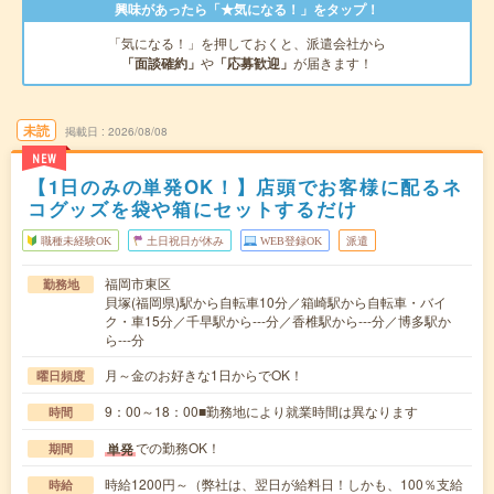
興味があったら「★気になる！」をタップ！
「気になる！」を押しておくと、派遣会社から
「面談確約」
や
「応募歓迎」
が届きます！
未読
掲載日
2026/08/08
NEW
【1日のみの単発OK！】店頭でお客様に配るネ
コグッズを袋や箱にセットするだけ
職種未経験OK
土日祝日が休み
WEB登録OK
派遣
福岡市東区
勤務地
貝塚(福岡県)駅から自転車10分／箱崎駅から自転車・バイ
ク・車15分／千早駅から---分／香椎駅から---分／博多駅か
ら---分
月～金のお好きな1日からでOK！
曜日頻度
9：00～18：00■勤務地により就業時間は異なります
時間
での勤務OK！
単発
期間
時給1200円～（弊社は、翌日が給料日！しかも、100％支給
時給