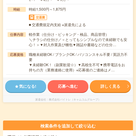
時給1,500円～1,875円
時給
交通費
■ 交通費規定内支給 ※派遣先による
軽作業（仕分け・ピッキング・検品、商品管理）
仕事内容
＼チラシの仕分け／＜とってもシンプルなので未経験でも安
心！＞▼封入作業及び梱包▼雑誌や書籍などの仕分…
職種未経験OK / ブランクOK / パソコンスキル不要 / 英語力不
応募資格
要
▼未経験OK！（副業歓迎☆）▼高校生不可▼携帯電話をお
持ちの方（業務連絡に使用）※応募後のご連絡はメ…
気になる!
応募へ進む
詳しく見る
派遣会社
株式会社バイトレ（キャムコムグループ）
検索条件を追加して絞り込む