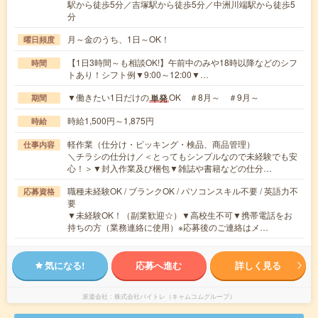
駅から徒歩5分／吉塚駅から徒歩5分／中洲川端駅から徒歩5
分
月～金のうち、1日～OK！
曜日頻度
【1日3時間～も相談OK!】午前中のみや18時以降などのシフ
時間
トあり！シフト例▼9:00～12:00▼…
▼働きたい1日だけの
OK ＃8月～ ＃9月～
単発
期間
時給1,500円～1,875円
時給
軽作業（仕分け・ピッキング・検品、商品管理）
仕事内容
＼チラシの仕分け／＜とってもシンプルなので未経験でも安
心！＞▼封入作業及び梱包▼雑誌や書籍などの仕分…
職種未経験OK / ブランクOK / パソコンスキル不要 / 英語力不
応募資格
要
▼未経験OK！（副業歓迎☆）▼高校生不可▼携帯電話をお
持ちの方（業務連絡に使用）※応募後のご連絡はメ…
気になる!
応募へ進む
詳しく見る
派遣会社
株式会社バイトレ（キャムコムグループ）