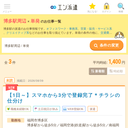
メニュー
気になる!
ログイン
検索
博多駅周辺
×
単発
のお仕事一覧
博多駅の派遣のお仕事情報です。
オフィスワーク・事務系
、
営業・販売・サービス系
、
クリエイティブ系
などのお仕事を取り揃えています。単発の条件の他に、
交通費別
途支給あり
、
職種未経験OK
、
友だちと一緒の応募OK
などでもお探し頂けます。
条件の変更
博多駅周辺 / 単発
3
1,400
全
件
平均時給:
円
時給順
新着順
未読
掲載日
2026/08/09
NEW
【1日～】スマホから3分で登録完了＊チラシの
仕分け
職種未経験OK
土日祝日が休み
WEB登録OK
派遣
福岡市博多区
勤務地
博多駅から徒歩5分／福岡空港(鉄道)駅から徒歩5分／南福岡