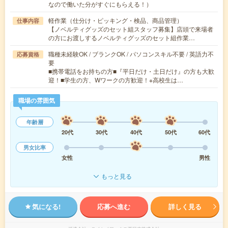
なので働いた分がすぐにもらえる！）
軽作業（仕分け・ピッキング・検品、商品管理）
仕事内容
【ノベルティグッズのセット組スタッフ募集】店頭で来場者
の方にお渡しするノベルティグッズのセット組作業…
職種未経験OK / ブランクOK / パソコンスキル不要 / 英語力不
応募資格
要
■携帯電話をお持ちの方■『平日だけ・土日だけ』の方も大歓
迎！■学生の方、Wワークの方歓迎！※高校生は…
職場の雰囲気
年齢層
20代
30代
40代
50代
60代
男女比率
女性
男性
もっと見る
気になる!
応募へ進む
詳しく見る