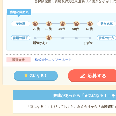
会保険完備＼資格取得支援制度あり／働きながら0円
職場の雰囲気
年齢層
男女比率
20代
30代
40代
50代
60代
職場の様子
仕事の仕方
活気がある
しずか
株式会社ニッソーネット
派遣会社
応募する
気になる！
興味があったら「★気になる！」を
「気になる！」を押しておくと、派遣会社から
「面談確約