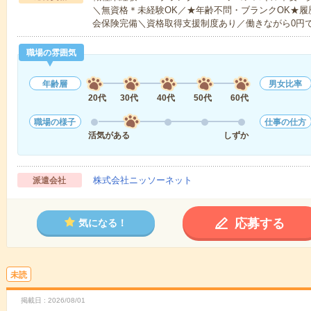
＼無資格＊未経験OK／★年齢不問・ブランクOK★履
会保険完備＼資格取得支援制度あり／働きながら0円
職場の雰囲気
年齢層
男女比率
20代
30代
40代
50代
60代
職場の様子
仕事の仕方
活気がある
しずか
株式会社ニッソーネット
派遣会社
応募する
気になる！
未読
掲載日
2026/08/01