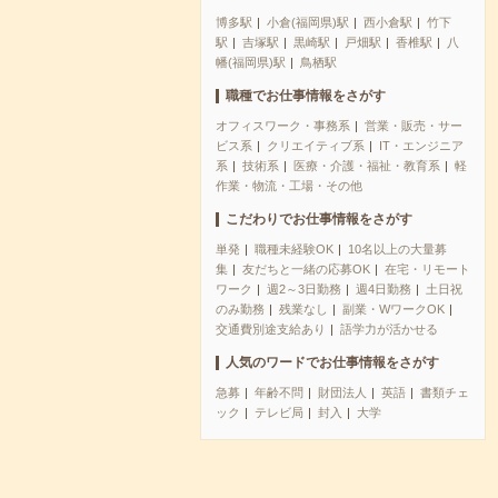
博多駅
小倉(福岡県)駅
西小倉駅
竹下
駅
吉塚駅
黒崎駅
戸畑駅
香椎駅
八
幡(福岡県)駅
鳥栖駅
職種でお仕事情報をさがす
オフィスワーク・事務系
営業・販売・サー
ビス系
クリエイティブ系
IT・エンジニア
系
技術系
医療・介護・福祉・教育系
軽
作業・物流・工場・その他
こだわりでお仕事情報をさがす
単発
職種未経験OK
10名以上の大量募
集
友だちと一緒の応募OK
在宅・リモート
ワーク
週2～3日勤務
週4日勤務
土日祝
のみ勤務
残業なし
副業・WワークOK
交通費別途支給あり
語学力が活かせる
人気のワードでお仕事情報をさがす
急募
年齢不問
財団法人
英語
書類チェ
ック
テレビ局
封入
大学