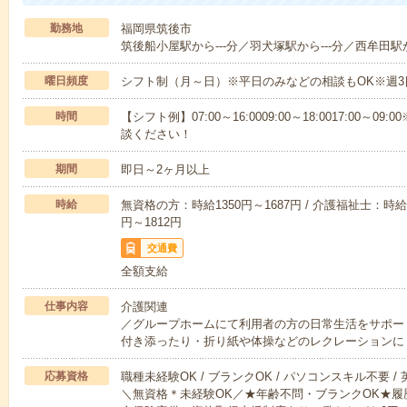
勤務地
福岡県筑後市
筑後船小屋駅から---分／羽犬塚駅から---分／西牟田駅か
曜日頻度
シフト制（月～日）※平日のみなどの相談もOK※週3
時間
【シフト例】07:00～16:0009:00～18:0017:00
談ください！
期間
即日～2ヶ月以上
時給
無資格の方：時給1350円～1687円 / 介護福祉士：時給1
円～1812円
交通費
全額支給
仕事内容
介護関連
／グループホームにて利用者の方の日常生活をサポー
付き添ったり・折り紙や体操などのレクレーションに
応募資格
職種未経験OK / ブランクOK / パソコンスキル不要 /
＼無資格＊未経験OK／★年齢不問・ブランクOK★履