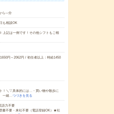
ら---分
日も相談OK
～09:00※ 上記は一例です！その他シフトもご相
650円～2062円 / 初任者以上：時給1450
ト！＼▽具体的には…・買い物や散歩に
 一緒…
つづきを見る
 英語力不要
歴書不要・来社不要（電話登録OK）★社