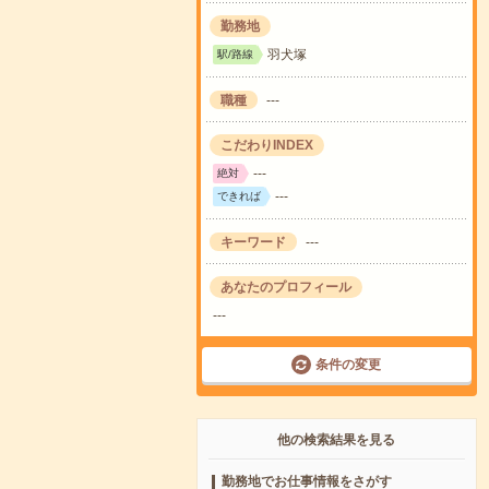
勤務地
羽犬塚
駅/路線
職種
---
こだわりINDEX
---
絶対
---
できれば
キーワード
---
あなたのプロフィール
---
条件の変更
他の検索結果を見る
勤務地でお仕事情報をさがす