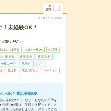
一括
応募
No.NISKYTRK-2SD34
ぐ！未経験OK＊
ご相談ください
名以上の大量募集
友達と一緒OK
OA不要
2～3日勤務
週4日勤務
週5日勤務
午後のみOK
残業少
シフト
煙
派遣多
電話対応なし
ルーティン
いOK＊電話登録OK
人数の施設がいい」など、あなたの希望を
▼介護の仕事は、笑顔で挨拶をすること
い業務はお任せしません！安心してご応