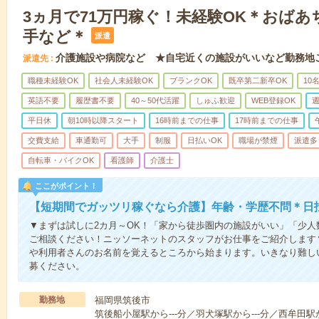
3ヵ月で71万円稼ぐ！未経験OK＊おば
手など＊
派遣
介護施設や病院など ★自宅近くの施設がいいなど勤務地
派遣先
職種未経験OK
社会人未経験OK
ブランクOK
既卒第二新卒OK
10
英語不要
履歴書不要
40～50代活躍
しゅふ歓迎
WEB登録OK
週
平日休
朝10時以降スタート
16時前までの仕事
17時前までの仕事
交費支給
車通勤可
大手
制服
日払いOK
職場が禁煙
派遣多
自転車・バイクOK
看護師
介護士
ここがポイント！
【短期間でガッツリ稼ぐなら介護】年齢・学歴不問＊日払
▼まずは試しに2カ月～OK！「家から徒歩圏内の施設がいい」「少
ご相談ください！ニッソーネットのスタッフがお仕事をご紹介します
や利用者さんのお名前を覚えるところから始まります。いきなり難し
募ください。
勤務地
福岡県筑後市
筑後船小屋駅から---分／羽犬塚駅から---分／西牟田駅か