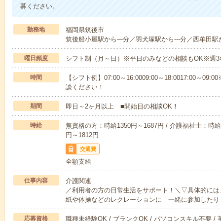
募ください。
勤務地
福岡県筑後市
筑後船小屋駅から---分／羽犬塚駅から---分／西牟田駅か
曜日頻度
シフト制（月～日）※平日のみなどの相談もOK※週3
時間
【シフト例】07:00～16:0009:00～18:0017:00
談ください！
期間
即日～2ヶ月以上 ■開始日の相談OK！
時給
無資格の方：時給1350円～1687円 / 介護福祉士：時給1
円～1812円
交通費
全額支給
仕事内容
介護関連
／利用者の方の日常生活をサポート！＼▽具体的には
紙や体操などのレクレーションに 一緒に参加したり
応募資格
職種未経験OK / ブランクOK / パソコンスキル不要 /