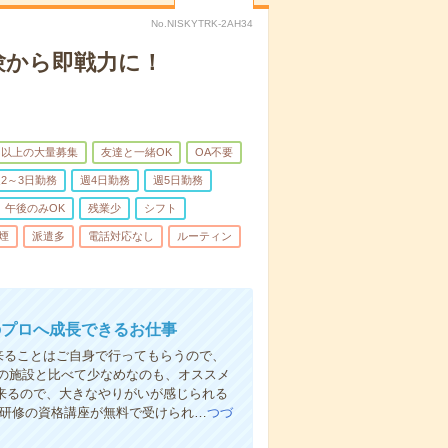
No.NISKYTRK-2AH34
験から即戦力に！
名以上の大量募集
友達と一緒OK
OA不要
2～3日勤務
週4日勤務
週5日勤務
午後のみOK
残業少
シフト
煙
派遣多
電話対応なし
ルーティン
のプロへ成長できるお仕事
来ることはご自身で行ってもらうので、
の施設と比べて少なめなのも、オススメ
出来るので、大きなやりがいが感じられる
者研修の資格講座が無料で受けられ…
つづ