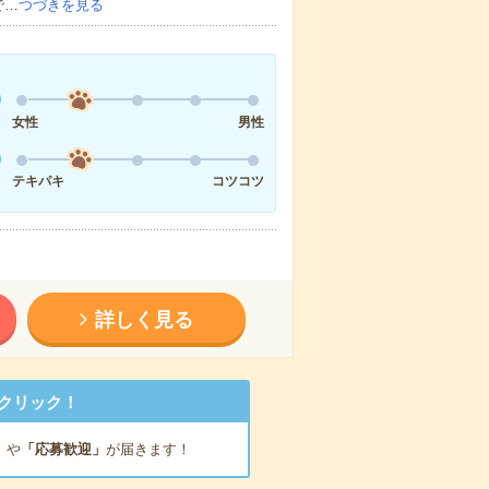
で…
つづきを見る
女性
男性
テキパキ
コツコツ
詳しく見る
クリック！
」
や
「応募歓迎」
が届きます！