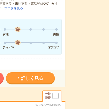
歴書不要・来社不要（電話登録OK）★社
で…
つづきを見る
女性
男性
テキパキ
コツコツ
詳しく見る
一括
応募
No.NISKYTRK-2SGH34