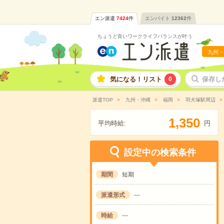
エン派遣
7424
件
エンバイト
12362
件
ちょうど良いワークライフバランスが叶う
九州・
気になる！リスト
0
保存し
派遣TOP
九州・沖縄
福岡
羽犬塚駅周辺
,
1
3
5
0
平均時給:
円
設定中の検索条件
期間
短期
派遣形式
---
時給
---