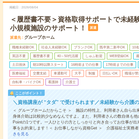
掲載日
2026/08/04
＜履歴書不要＞資格取得サポートで未経
小規模施設のサポート！
派遣
グループホーム
派遣先
職種未経験OK
社会人未経験OK
ブランクOK
既卒第二新卒OK
10
英語不要
履歴書不要
40～50代活躍
しゅふ歓迎
WEB登録OK
週
土日祝休
朝10時以降スタート
16時前までの仕事
17時前までの仕事
医療福祉
交費支給
車通勤可
大手
制服
日払いOK
職場が禁
自転車・バイクOK
看護師
介護士
ここがポイント！
＼資格講座が “タダ” で受けられます／未経験から介護
＜ グループホームだからこそ ＞ 施設の特性上、利用者さん自ら出
身体介助は比較的少なめなんですよ。また、利用者さんの数自体も他
Pointの1つです。一人ひとりの方としっかりと向き合ってお仕事が
事をお約束します！＜ お仕事しながら資格Get ＞ 介護福祉士実務
きを見る