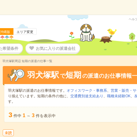
ヘル
沖縄版
エリア変更
た希望条件
お気に入りの派遣会社
羽犬塚駅周辺 短期の派遣の仕事一覧
羽犬塚駅
短期
で
の派遣のお仕事情報
羽犬塚駅の派遣のお仕事情報です。
オフィスワーク・事務系
、
営業・販売・サ
り揃えています。短期の条件の他に、
交通費別途支給あり
、
職種未経験OK
、
す。
3
1
3
件中
～
件を表示中
未読