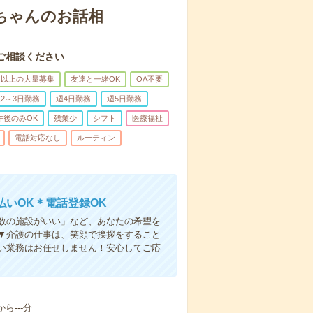
あちゃんのお話相
ご相談ください
名以上の大量募集
友達と一緒OK
OA不要
2～3日勤務
週4日勤務
週5日勤務
午後のみOK
残業少
シフト
医療福祉
電話対応なし
ルーティン
いOK＊電話登録OK
人数の施設がいい」など、あなたの希望を
▼介護の仕事は、笑顔で挨拶をすること
い業務はお任せしません！安心してご応
ら---分