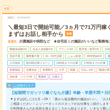
未読
掲載日
2026/08/04
＼最短3日で開始可能／3ヵ月で71万円稼
まずはお話し相手から
派遣
介護施設や病院など ★自宅近くの施設がいいなど勤務地
派遣先
職種未経験OK
社会人未経験OK
ブランクOK
既卒第二新卒OK
10
英語不要
履歴書不要
40～50代活躍
しゅふ歓迎
WEB登録OK
週
土日祝休
朝10時以降スタート
16時前までの仕事
17時前までの仕事
医療福祉
交費支給
車通勤可
大手
制服
日払いOK
職場が禁
自転車・バイクOK
看護師
介護士
ここがポイント！
【短期間でガッツリ稼ぐなら介護】年齢・学歴不問＊日払
▼まずは試しに2カ月～OK！「家から徒歩圏内の施設がいい」「少
ご相談ください！ニッソーネットのスタッフがお仕事をご紹介します
や利用者さんのお名前を覚えるところから始まります。いきなり難し