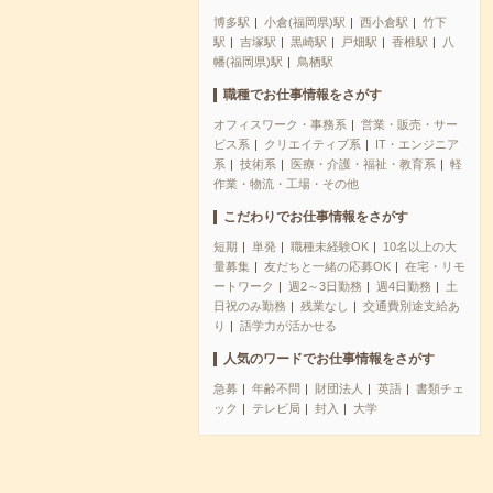
博多駅
小倉(福岡県)駅
西小倉駅
竹下
駅
吉塚駅
黒崎駅
戸畑駅
香椎駅
八
幡(福岡県)駅
鳥栖駅
職種でお仕事情報をさがす
オフィスワーク・事務系
営業・販売・サー
ビス系
クリエイティブ系
IT・エンジニア
系
技術系
医療・介護・福祉・教育系
軽
作業・物流・工場・その他
こだわりでお仕事情報をさがす
短期
単発
職種未経験OK
10名以上の大
量募集
友だちと一緒の応募OK
在宅・リモ
ートワーク
週2～3日勤務
週4日勤務
土
日祝のみ勤務
残業なし
交通費別途支給あ
り
語学力が活かせる
人気のワードでお仕事情報をさがす
急募
年齢不問
財団法人
英語
書類チェ
ック
テレビ局
封入
大学