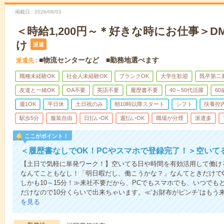
掲載日
2026/08/03
＜時給1,200円～＊好きな時にお仕事＞
け
派遣
■物流センターなど ■勤務地選べます
派遣先
職種未経験OK
社会人未経験OK
ブランクOK
大学生歓迎
既卒第二
友達と一緒OK
OA不要
英語不要
履歴書不要
40～50代活躍
6
週1OK
平日休
土日祝のみ
朝10時以降スタート
シフト
扶養控
駅歩5分
服装自由
日払いOK
週払いOK
職場が分煙
派遣多
ここがポイント！
＜履歴書なしでOK！PCやスマホで登録完了！＞空いて
【土日で気軽に単発ワーク！】空いてる日や時間を有効活用して働け
なんてこともなし！「明日暇だし、働こうかな？」なんてときだけでO
しかも10～15分！≫来社不要だから、PCでもスマホでも、いつで
だけなので10分くらいで出来ちゃいます。≪‘お財布がピンチ’はもう
を見る