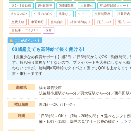
週2～3日勤務
週4日勤務
週5日勤務
土日祝休
朝10時以降スタート
5ｈ以内OK
午後のみOK
残業なし
シフト
交替制勤務
扶養控内
交費支給
車通勤可
服装自由
社食/補助あり
日払いOK
週払いO
自転車・バイクOK
保育
ここがポイント！
60歳超えても高時給で長く働ける!
【負担少なめ保育サポート】週2日～1日3時間からでOK！勤務時間
す。持ち帰り業務などもないので、プライベートを大事にしながら働
わないですが、短時間×高時給でタイパよく働けてQOLも上がります
書・来社不要です
勤務地
福岡県筑後市
筑後船小屋駅から---分／羽犬塚駅から---分／西牟田駅か
曜日頻度
週2日～OK（月～金）
時間
1日3時間～OK！（7時～20時の間）▼選べるシフト
備・10時～13時：園児の見守り～お昼の補助・…
つづ