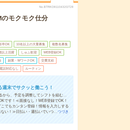
No.BTRKO8110432GT28
DMのモクモク仕分
新卒OK
10名以上の大量募集
複数名募集
0歳以上活躍
しゅふ歓迎
WEB登録OK
内
副業・WワークOK
交費支給
電話対応なし
ルーティン
る週末でサクッと働こう！
るから、予定を調整してシフトを組む…
Kです！≪面接なし！WEB登録でOK！
もどこでもカンタン登録！情報を入力しする
来ない！≫日払い・週払いでいつ…
つづき