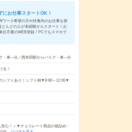
ずにお仕事スタートOK！
Wワーク希望の方や扶養内のお仕事を探
ほとんどの人が未経験からスタート！お
社不要のWEB登録！PCでもスマホで
・車---分／西牟田駅からバイク・車---分
ける！
シフトあり！シフト例▼9:00～12:00▼
も安心！＞▼チョコレート商品の箱詰め・
の仕…
つづきを見る