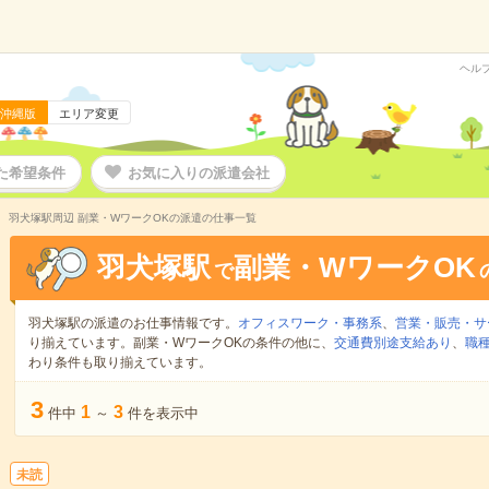
ヘル
沖縄版
エリア変更
た希望条件
お気に入りの派遣会社
羽犬塚駅周辺 副業・WワークOKの派遣の仕事一覧
羽犬塚駅
副業・WワークOK
で
羽犬塚駅の派遣のお仕事情報です。
オフィスワーク・事務系
、
営業・販売・サ
り揃えています。副業・WワークOKの条件の他に、
交通費別途支給あり
、
職種
わり条件も取り揃えています。
3
1
3
件中
～
件を表示中
未読