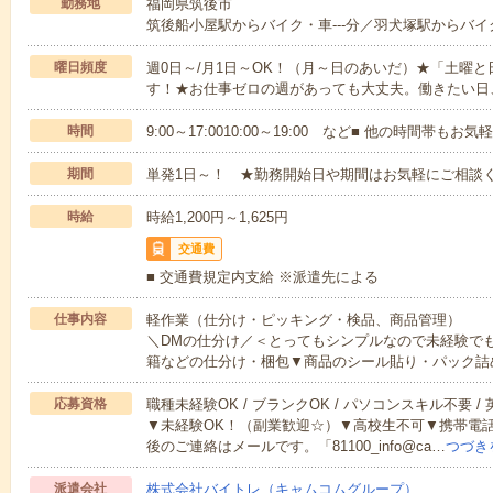
勤務地
福岡県筑後市
筑後船小屋駅からバイク・車---分／羽犬塚駅からバイク
曜日頻度
週0日～/月1日～OK！（月～日のあいだ）★「土曜
す！★お仕事ゼロの週があっても大丈夫。働きたい日
時間
9:00～17:0010:00～19:00 など■ 他の時間帯も
期間
単発1日～！ ★勤務開始日や期間はお気軽にご相談く
時給
時給1,200円～1,625円
交通費
■ 交通費規定内支給 ※派遣先による
仕事内容
軽作業（仕分け・ピッキング・検品、商品管理）
＼DMの仕分け／＜とってもシンプルなので未経験で
籍などの仕分け・梱包▼商品のシール貼り・パック詰
応募資格
職種未経験OK / ブランクOK / パソコンスキル不要 /
▼未経験OK！（副業歓迎☆）▼高校生不可▼携帯電
後のご連絡はメールです。「81100_info@ca…
つづき
派遣会社
株式会社バイトレ（キャムコムグループ）