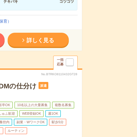
テキパキ
コツコツ
保育）
詳しく見る
一括
応募
No.BTRKO8110432GT28
＊DMの仕分け
派遣
新卒OK
10名以上の大量募集
複数名募集
しゅふ歓迎
WEB登録OK
週1OK
養控内
副業・WワークOK
駅歩5分
し
ルーティン