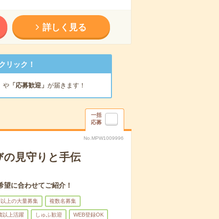
詳しく見る
クリック！
」
や
「応募歓迎」
が届きます！
一括
応募
No.MPW1009996
びの見守りと手伝
希望に合わせてご紹介！
名以上の大量募集
複数名募集
0歳以上活躍
しゅふ歓迎
WEB登録OK