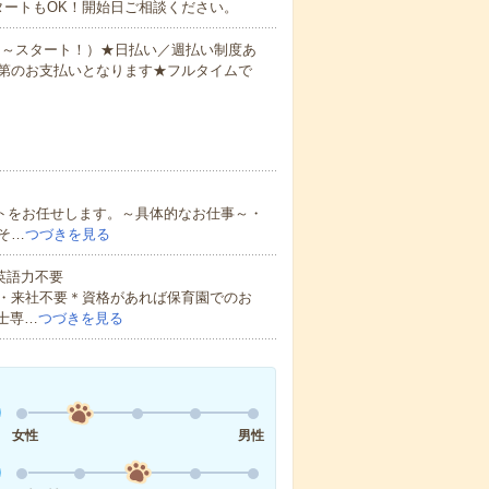
タートもOK！開始日ご相談ください。
0円～スタート！）★日払い／週払い制度あ
第のお支払いとなります★フルタイムで
ートをお任せします。～具体的なお仕事～・
そ…
つづきを見る
 英語力不要
・来社不要＊資格があれば保育園でのお
士専…
つづきを見る
女性
男性