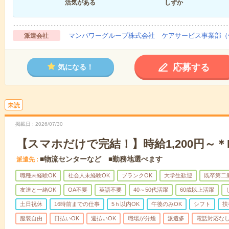
活気がある
しずか
マンパワーグループ株式会社 ケアサービス事業部（
派遣会社
応募する
気になる！
未読
掲載日
2026/07/30
【スマホだけで完結！】時給1,200円～
■物流センターなど ■勤務地選べます
派遣先
職種未経験OK
社会人未経験OK
ブランクOK
大学生歓迎
既卒第二
友達と一緒OK
OA不要
英語不要
40～50代活躍
60歳以上活躍
土日祝休
16時前までの仕事
5ｈ以内OK
午後のみOK
シフト
扶
服装自由
日払いOK
週払いOK
職場が分煙
派遣多
電話対応な