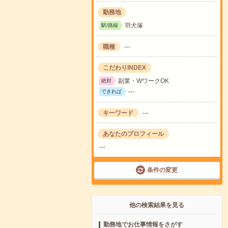
勤務地
羽犬塚
駅/路線
職種
---
こだわりINDEX
副業・WワークOK
絶対
---
できれば
キーワード
---
あなたのプロフィール
---
条件の変更
他の検索結果を見る
勤務地でお仕事情報をさがす