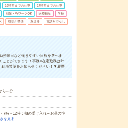
16時前までの仕事
17時前までの仕事
副業・WワークOK
医療福祉
学校
K
職場が禁煙
派遣多
電話対応なし
、勤務曜日など働きやすい日程を選べま
くことができます！事務×在宅勤務は叶
！勤務希望をお知らせください！▼履歴
ら---分
例・7時～12時：朝の受け入れ～お昼の準
きを見る