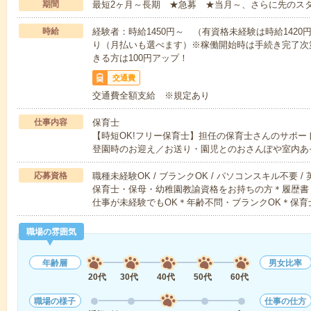
期間
最短2ヶ月～長期 ★急募 ★当月～、さらに先のス
時給
経験者：時給1450円～ （有資格未経験は時給142
り（月払いも選べます）※稼働開始時は手続き完了次
きる方は100円アップ！
交通費
交通費全額支給 ※規定あり
仕事内容
保育士
【時短OK!フリー保育士】担任の保育士さんのサポ
登園時のお迎え／お送り・園児とのおさんぽや室内あ
応募資格
職種未経験OK / ブランクOK / パソコンスキル不要 /
保育士・保母・幼稚園教諭資格をお持ちの方＊履歴書
仕事が未経験でもOK＊年齢不問・ブランクOK＊保育
職場の雰囲気
年齢層
男女比率
20代
30代
40代
50代
60代
職場の様子
仕事の仕方