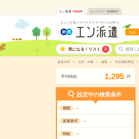
エン派遣
7424
件
エンバイト
12450
件
ちょうど良いワークライフバランスが叶う
九州・
気になる！リスト
0
保存し
派遣TOP
九州・沖縄
福岡
羽犬塚駅周辺
,
1
2
9
5
平均時給:
円
設定中の検索条件
期間
---
派遣形式
---
時給
---