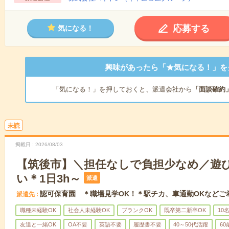
応募する
気になる！
興味があったら「★気になる！」を
「気になる！」を押しておくと、派遣会社から
「面談確約
未読
掲載日
2026/08/03
【筑後市】＼担任なしで負担少なめ／遊
い＊1日3h～
派遣
認可保育園 ＊職場見学OK！＊駅チカ、車通勤OKなどご
派遣先
職種未経験OK
社会人未経験OK
ブランクOK
既卒第二新卒OK
10
友達と一緒OK
OA不要
英語不要
履歴書不要
40～50代活躍
6