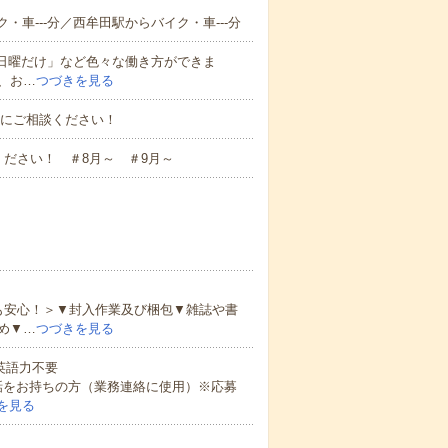
・車---分／西牟田駅からバイク・車---分
と日曜だけ」など色々な働き方ができま
、お…
つづきを見る
お気軽にご相談ください！
ださい！ ＃8月～ ＃9月～
も安心！＞▼封入作業及び梱包▼雑誌や書
め▼…
つづきを見る
 英語力不要
話をお持ちの方（業務連絡に使用）※応募
を見る