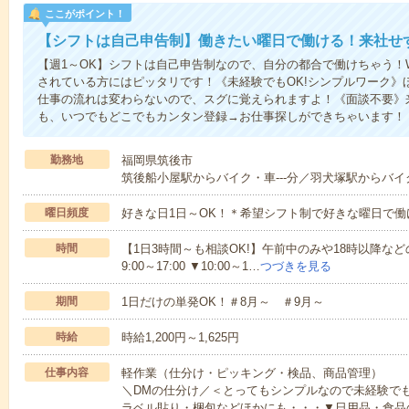
ここがポイント！
【シフトは自己申告制】働きたい曜日で働ける！来社せ
【週1～OK】シフトは自己申告制なので、自分の都合で働けちゃう！
されている方にはピッタリです！《未経験でもOK!シンプルワーク》
仕事の流れは変わらないので、スグに覚えられますよ！《面談不要》来
も、いつでもどこでもカンタン登録→お仕事探しができちゃいます！
勤務地
福岡県筑後市
筑後船小屋駅からバイク・車---分／羽犬塚駅からバイク
曜日頻度
好きな日1日～OK！＊希望シフト制で好きな曜日で働
時間
【1日3時間～も相談OK!】午前中のみや18時以降などの
9:00～17:00 ▼10:00～1…
つづきを見る
期間
1日だけの単発OK！＃8月～ ＃9月～
時給
時給1,200円～1,625円
仕事内容
軽作業（仕分け・ピッキング・検品、商品管理）
＼DMの仕分け／＜とってもシンプルなので未経験で
ラベル貼り・梱包などほかにも・・・▼日用品・食品