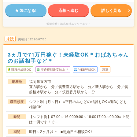
気になる!
応募へ進む
詳しく見る
派遣会社
株式会社ニッソーネット
未読
掲載日
2026/07/30
3ヵ月で71万円稼ぐ！未経験OK＊おばあちゃん
のお話相手など＊
職種未経験OK
交通費別途支給あり
WEB登録OK
派遣
福岡県直方市
勤務地
直方駅から---分／筑豊直方駅から---分／新入駅から---分／筑
前植木駅から---分／筑豊香月駅から---分
シフト制（月～日） ※平日のみなどの相談もOK ※週3なども
曜日頻度
相談OK
【シフト例】07:00～16:0009:00～18:0017:00～09:00※ 上記
時間
は一例です！そ…
即日～2ヶ月以上 ■開始日の相談OK！
期間