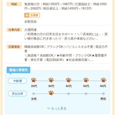
無資格の方：時給1350円～1687円 / 介護福祉士：時給1650
時給
円～2062円 / 初任者以上：時給1450円～1812円
交通費
全額支給
介護関連
仕事内容
／利用者の方の日常生活をサポート！＼▽具体的には…・買
い物や散歩に付き添ったり・折り紙や体操などのレ…
職種未経験OK / ブランクOK / パソコンスキル不要 / 英語力不
応募資格
要
＼無資格＊未経験OK／★年齢不問・ブランクOK★履歴書不
要・来社不要（電話登録OK）★社会保険完備＼…
職場の雰囲気
年齢層
20代
30代
40代
50代
60代
男女比率
女性
男性
もっと見る