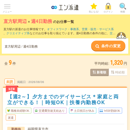
メニュー
気になる!
ログイン
検索
直方駅周辺
×
週4日勤務
のお仕事一覧
直方駅の派遣のお仕事情報です。
オフィスワーク・事務系
、
営業・販売・サービス系
、
クリエイティブ系
などのお仕事を取り揃えています。週4日勤務の条件の他に、
交通
費別途支給あり
、
職種未経験OK
、
友だちと一緒の応募OK
などのこだわり条件も取り
揃えています。
条件の変更
直方駅周辺 / 週4日勤務
9
1,320
全
件
平均時給:
円
時給順
新着順
未読
掲載日
2026/08/06
NEW
【週2～】夕方までのデイサービス＊家庭と両
立ができる！｜時短OK｜扶養内勤務OK
職種未経験OK
交通費別途支給あり
土日祝日が休み
WEB登録OK
派遣
福岡県直方市
勤務地