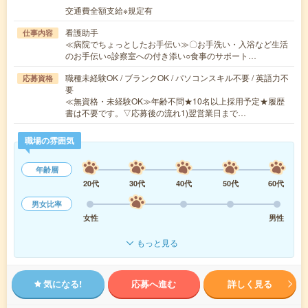
交通費全額支給※規定有
看護助手
仕事内容
≪病院でちょっとしたお手伝い≫〇お手洗い・入浴など生活
のお手伝い○診察室への付き添い○食事のサポート…
職種未経験OK / ブランクOK / パソコンスキル不要 / 英語力不
応募資格
要
≪無資格・未経験OK≫年齢不問★10名以上採用予定★履歴
書は不要です。▽応募後の流れ1)翌営業日まで…
職場の雰囲気
年齢層
20代
30代
40代
50代
60代
男女比率
女性
男性
もっと見る
気になる!
応募へ進む
詳しく見る