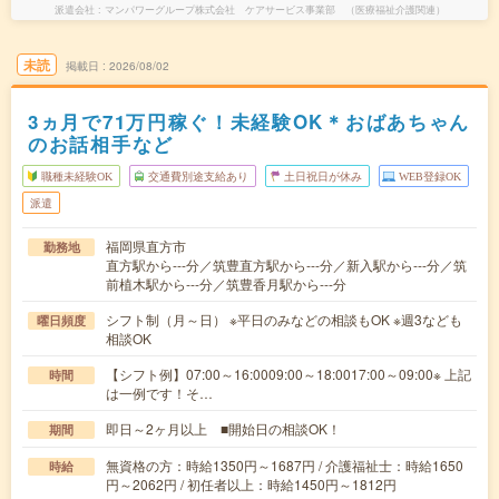
派遣会社
マンパワーグループ株式会社 ケアサービス事業部 （医療福祉介護関連）
未読
掲載日
2026/08/02
3ヵ月で71万円稼ぐ！未経験OK＊おばあちゃん
のお話相手など
職種未経験OK
交通費別途支給あり
土日祝日が休み
WEB登録OK
派遣
福岡県直方市
勤務地
直方駅から---分／筑豊直方駅から---分／新入駅から---分／筑
前植木駅から---分／筑豊香月駅から---分
シフト制（月～日） ※平日のみなどの相談もOK ※週3なども
曜日頻度
相談OK
【シフト例】07:00～16:0009:00～18:0017:00～09:00※ 上記
時間
は一例です！そ…
即日～2ヶ月以上 ■開始日の相談OK！
期間
無資格の方：時給1350円～1687円 / 介護福祉士：時給1650
時給
円～2062円 / 初任者以上：時給1450円～1812円