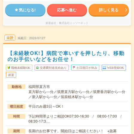
気になる!
応募へ進む
詳しく見る
派遣会社
株式会社ニッソーネット
未読
掲載日
2026/07/27
【未経験OK!】病院で車いすを押したり、移動
のお手伝いなどをお任せ！
職種未経験OK
交通費別途支給あり
土日祝日が休み
WEB登録OK
派遣
福岡県直方市
勤務地
直方駅から---分／筑豊直方駅から---分／筑豊香月駅から---分
／新入駅から---分／筑前植木駅から---分
平日のみ週3日～OK！
曜日頻度
下記時間帯よりご相談OK07:30-16:30 / 08:00-17:00 /
時間
08:30-17:3…
長期のお仕事です。開始日はご相談ください！ ※急募
期間