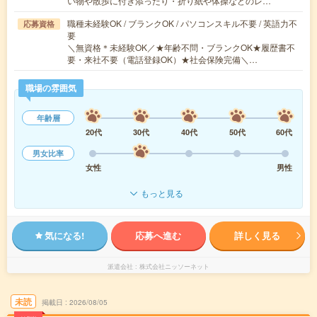
い物や散歩に付き添ったり・折り紙や体操などのレ…
職種未経験OK / ブランクOK / パソコンスキル不要 / 英語力不
応募資格
要
＼無資格＊未経験OK／★年齢不問・ブランクOK★履歴書不
要・来社不要（電話登録OK）★社会保険完備＼…
職場の雰囲気
年齢層
20代
30代
40代
50代
60代
男女比率
女性
男性
もっと見る
気になる!
応募へ進む
詳しく見る
派遣会社
株式会社ニッソーネット
未読
掲載日
2026/08/05