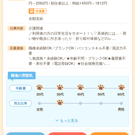
円～2062円 / 初任者以上：時給1450円～1812円
交通費
全額支給
介護関連
仕事内容
／利用者の方の日常生活をサポート！＼▽具体的には…・買
い物や散歩に付き添ったり・折り紙や体操などのレ…
職種未経験OK / ブランクOK / パソコンスキル不要 / 英語力不
応募資格
要
＼無資格＊未経験OK／★年齢不問・ブランクOK★履歴書不
要・来社不要（電話登録OK）★社会保険完備＼…
職場の雰囲気
年齢層
20代
30代
40代
50代
60代
男女比率
女性
男性
もっと見る