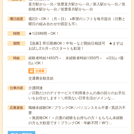
直方駅から---分／筑豊直方駅から---分／新入駅から---分／筑
前植木駅から---分／筑豊香月駅から---分
週2日～OK！（月～日） ※希望のシフトを毎月提出（日数と
曜日頻度
曜日の組み合わせや固定も可）
★1日5時間～OK！
時間
【急募】即日勤務OK！中旬～など開始日相談可 ★まずは
期間
お試し2カ月～のスタートも歓迎！
経験者時給1450円～ 未経験者時給1350円～ ※日払い/週
時給
払いOK！
交通費
交通費全額支給
介護関連
仕事内容
／日勤だけのデイサービスで利用者さんの身の回りのお手伝
いをお任せします！＼何気ない日常生活がメインな…
職種未経験OK / ブランクOK / パソコンスキル不要 / 英語力不
応募資格
要
＜無資格OK！＞介護の経験をお持ちの方！もちろん未経験
の方も大歓迎です！ブランクOK・年齢不問！Wワ…