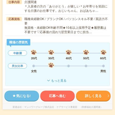
介護関連
仕事内容
＊入居者の方の「ありがとう」が嬉しい＊お年寄りを笑顔に
する介護のお仕事です。おじいちゃん、おばあちゃ…
職種未経験OK / ブランクOK / パソコンスキル不要 / 英語力不
応募資格
要
無資格・未経験OK年齢不問★10名以上採用予定★履歴書は
不要です▽応募後の流れ1)翌営業日までに担当…
職場の雰囲気
年齢層
20代
30代
40代
50代
60代
男女比率
女性
男性
もっと見る
気になる!
応募へ進む
詳しく見る
派遣会社
マンパワーグループ株式会社 ケアサービス事業部 （医療福祉介護関連）