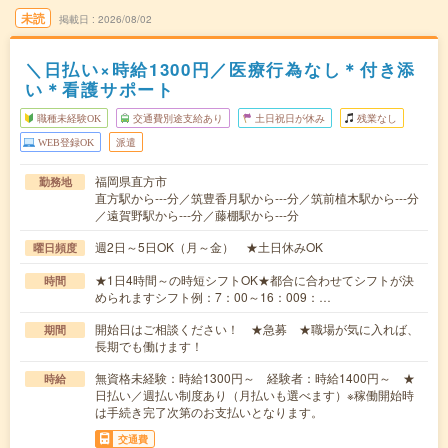
未読
掲載日
2026/08/02
＼日払い×時給1300円／医療行為なし＊付き添
い＊看護サポート
職種未経験OK
交通費別途支給あり
土日祝日が休み
残業なし
WEB登録OK
派遣
福岡県直方市
勤務地
直方駅から---分／筑豊香月駅から---分／筑前植木駅から---分
／遠賀野駅から---分／藤棚駅から---分
週2日～5日OK（月～金） ★土日休みOK
曜日頻度
★1日4時間～の時短シフトOK★都合に合わせてシフトが決
時間
められますシフト例：7：00～16：009：…
開始日はご相談ください！ ★急募 ★職場が気に入れば、
期間
長期でも働けます！
無資格未経験：時給1300円～ 経験者：時給1400円～ ★
時給
日払い／週払い制度あり（月払いも選べます）※稼働開始時
は手続き完了次第のお支払いとなります。
交通費