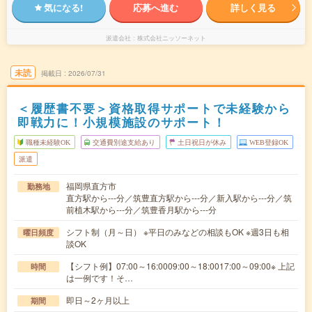
気になる!
応募へ進む
詳しく見る
派遣会社
株式会社ニッソーネット
未読
掲載日
2026/07/31
＜履歴書不要＞資格取得サポートで未経験から
即戦力に！小規模施設のサポート！
職種未経験OK
交通費別途支給あり
土日祝日が休み
WEB登録OK
派遣
福岡県直方市
勤務地
直方駅から---分／筑豊直方駅から---分／新入駅から---分／筑
前植木駅から---分／筑豊香月駅から---分
シフト制（月～日） ※平日のみなどの相談もOK ※週3日も相
曜日頻度
談OK
【シフト例】07:00～16:0009:00～18:0017:00～09:00※ 上記
時間
は一例です！そ…
即日～2ヶ月以上
期間