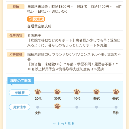
無資格未経験：時給1350円～ 経験者：時給1400円～ ※前
時給
払い・日払い・週払いOK
交通費
交通費全額支給
看護助手
仕事内容
【病院で移動などのサポート】患者様が少しでも早く退院出
来るように、暮らしのちょっとしたサポートをお願…
職種未経験OK / ブランクOK / パソコンスキル不要 / 英語力不
応募資格
要
【無資格・未経験OK】＊年齢・学歴不問！履歴書不要！＊
10名以上採用予定≪資格取得支援制度あり≫受講…
職場の雰囲気
年齢層
20代
30代
40代
50代
60代
男女比率
女性
男性
もっと見る