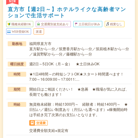
NEW
直方市【週2日～】ホテルライクな高齢者マン
ションで生活サポート
職種未経験OK
交通費別途支給あり
土日祝日が休み
残業なし
WEB登録OK
派遣
福岡県直方市
勤務地
直方駅から---分／筑豊香月駅から---分／筑前植木駅から---分
／遠賀野駅から---分／藤棚駅から---分
週2日～5日OK（月～金） ★土日休みOK
曜日頻度
★1日4時間～の時短シフトOK★スタート時間選べます！
時間
7:00～16:009:00～17:0011:…
開始日はご相談ください！ ★急募 ★職場が気に入れば、
期間
長期でも働けます！
無資格未経験：時給1300円～ 経験者：時給1400円～ ★
時給
日払い／週払い制度あり（月払いも選べます）※稼働開始時
は手続き完了次第のお支払いとなります。
交通費
交通費全額支給※規定有