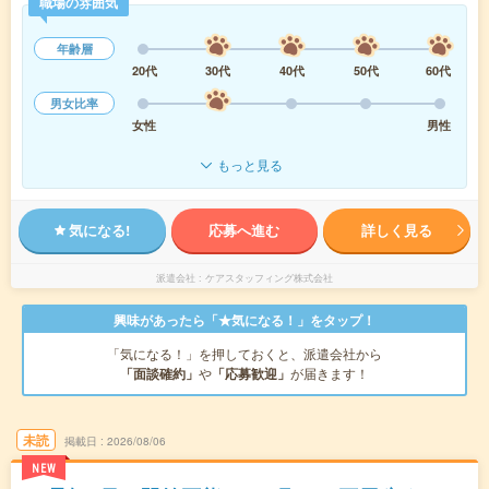
職場の雰囲気
年齢層
20代
30代
40代
50代
60代
男女比率
女性
男性
もっと見る
気になる!
応募へ進む
詳しく見る
派遣会社
ケアスタッフィング株式会社
興味があったら「★気になる！」をタップ！
「気になる！」を押しておくと、派遣会社から
「面談確約」
や
「応募歓迎」
が届きます！
未読
掲載日
2026/08/06
NEW