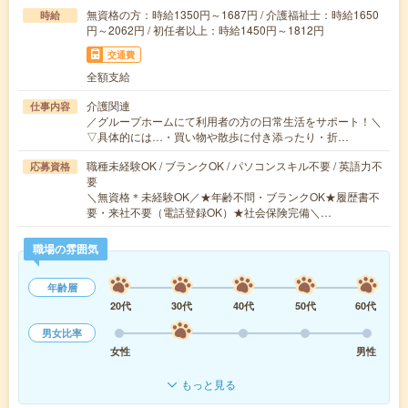
無資格の方：時給1350円～1687円 / 介護福祉士：時給1650
時給
円～2062円 / 初任者以上：時給1450円～1812円
交通費
全額支給
介護関連
仕事内容
／グループホームにて利用者の方の日常生活をサポート！＼
▽具体的には…・買い物や散歩に付き添ったり・折…
職種未経験OK / ブランクOK / パソコンスキル不要 / 英語力不
応募資格
要
＼無資格＊未経験OK／★年齢不問・ブランクOK★履歴書不
要・来社不要（電話登録OK）★社会保険完備＼…
職場の雰囲気
年齢層
20代
30代
40代
50代
60代
男女比率
女性
男性
もっと見る