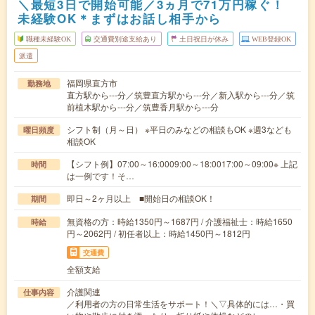
＼最短3日で開始可能／3ヵ月で71万円稼ぐ！
未経験OK＊まずはお話し相手から
職種未経験OK
交通費別途支給あり
土日祝日が休み
WEB登録OK
派遣
福岡県直方市
勤務地
直方駅から---分／筑豊直方駅から---分／新入駅から---分／筑
前植木駅から---分／筑豊香月駅から---分
シフト制（月～日） ※平日のみなどの相談もOK ※週3なども
曜日頻度
相談OK
【シフト例】07:00～16:0009:00～18:0017:00～09:00※ 上記
時間
は一例です！そ…
即日～2ヶ月以上 ■開始日の相談OK！
期間
無資格の方：時給1350円～1687円 / 介護福祉士：時給1650
時給
円～2062円 / 初任者以上：時給1450円～1812円
交通費
全額支給
介護関連
仕事内容
／利用者の方の日常生活をサポート！＼▽具体的には…・買