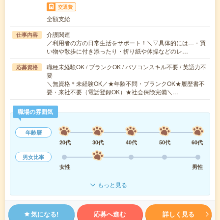
交通費
全額支給
介護関連
仕事内容
／利用者の方の日常生活をサポート！＼▽具体的には…・買
い物や散歩に付き添ったり・折り紙や体操などのレ…
職種未経験OK / ブランクOK / パソコンスキル不要 / 英語力不
応募資格
要
＼無資格＊未経験OK／★年齢不問・ブランクOK★履歴書不
要・来社不要（電話登録OK）★社会保険完備＼…
職場の雰囲気
年齢層
20代
30代
40代
50代
60代
男女比率
女性
男性
もっと見る
気になる!
応募へ進む
詳しく見る