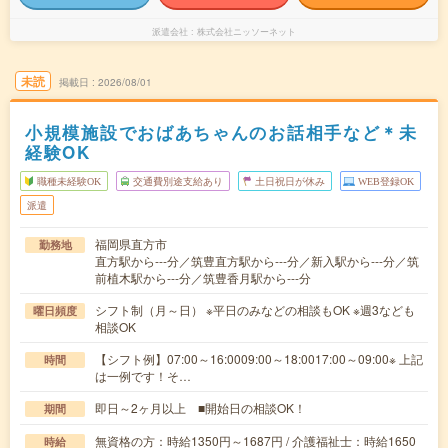
派遣会社
株式会社ニッソーネット
未読
掲載日
2026/08/01
小規模施設でおばあちゃんのお話相手など＊未
経験OK
職種未経験OK
交通費別途支給あり
土日祝日が休み
WEB登録OK
派遣
福岡県直方市
勤務地
直方駅から---分／筑豊直方駅から---分／新入駅から---分／筑
前植木駅から---分／筑豊香月駅から---分
シフト制（月～日） ※平日のみなどの相談もOK ※週3なども
曜日頻度
相談OK
【シフト例】07:00～16:0009:00～18:0017:00～09:00※ 上記
時間
は一例です！そ…
即日～2ヶ月以上 ■開始日の相談OK！
期間
無資格の方：時給1350円～1687円 / 介護福祉士：時給1650
時給