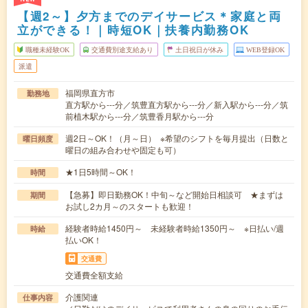
【週2～】夕方までのデイサービス＊家庭と両
立ができる！｜時短OK｜扶養内勤務OK
職種未経験OK
交通費別途支給あり
土日祝日が休み
WEB登録OK
派遣
福岡県直方市
勤務地
直方駅から---分／筑豊直方駅から---分／新入駅から---分／筑
前植木駅から---分／筑豊香月駅から---分
週2日～OK！（月～日） ※希望のシフトを毎月提出（日数と
曜日頻度
曜日の組み合わせや固定も可）
★1日5時間～OK！
時間
【急募】即日勤務OK！中旬～など開始日相談可 ★まずは
期間
お試し2カ月～のスタートも歓迎！
経験者時給1450円～ 未経験者時給1350円～ ※日払い/週
時給
払いOK！
交通費
交通費全額支給
介護関連
仕事内容