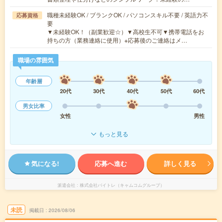
職種未経験OK / ブランクOK / パソコンスキル不要 / 英語力不
応募資格
要
▼未経験OK！（副業歓迎☆）▼高校生不可▼携帯電話をお
持ちの方（業務連絡に使用）※応募後のご連絡はメ…
職場の雰囲気
年齢層
20代
30代
40代
50代
60代
男女比率
女性
男性
もっと見る
気になる!
応募へ進む
詳しく見る
派遣会社
株式会社バイトレ（キャムコムグループ）
未読
掲載日
2026/08/06