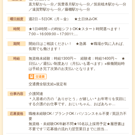
直方駅から---分／筑豊香月駅から---分／筑前植木駅から---分
／遠賀野駅から---分／藤棚駅から---分
週2日～5日OK（月～金） ★土日休みOK
曜日頻度
★1日4時間～の時短シフトOK★スタート時間選べます！
時間
7:00～16:009:00～17:0011:…
開始日はご相談ください！ ★急募 ★職場が気に入れば、
期間
長期でも働けます！
無資格未経験：時給1300円～ 経験者：時給1400円～ ★
時給
日払い／週払い制度あり（月払いも選べます）※稼働開始時
は手続き完了次第のお支払いとなります。
交通費
交通費全額支給※規定有
介護関連
仕事内容
＊入居者の方の「ありがとう」が嬉しい＊お年寄りを笑顔に
する介護のお仕事です。おじいちゃん、おばあちゃ…
職種未経験OK / ブランクOK / パソコンスキル不要 / 英語力不
応募資格
要
無資格・未経験OK年齢不問★10名以上採用予定★履歴書は
不要です▽応募後の流れ1)翌営業日までに担当…