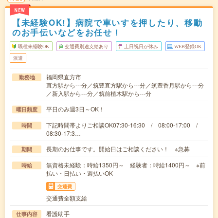
NEW
【未経験OK!】病院で車いすを押したり、移動
のお手伝いなどをお任せ！
職種未経験OK
交通費別途支給あり
土日祝日が休み
WEB登録OK
派遣
福岡県直方市
勤務地
直方駅から---分／筑豊直方駅から---分／筑豊香月駅から---分
／新入駅から---分／筑前植木駅から---分
平日のみ週3日～OK！
曜日頻度
下記時間帯よりご相談OK07:30-16:30 / 08:00-17:00 /
時間
08:30-17:3…
長期のお仕事です。開始日はご相談ください！ ※急募
期間
無資格未経験：時給1350円～ 経験者：時給1400円～ ※前
時給
払い・日払い・週払いOK
交通費
交通費全額支給
看護助手
仕事内容