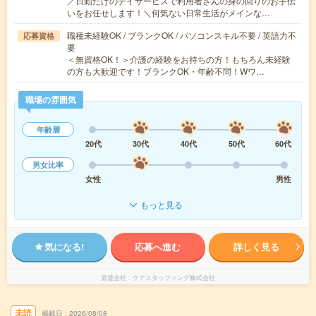
／日勤だけのデイサービスで利用者さんの身の回りのお手伝
いをお任せします！＼何気ない日常生活がメインな…
職種未経験OK / ブランクOK / パソコンスキル不要 / 英語力不
応募資格
要
＜無資格OK！＞介護の経験をお持ちの方！もちろん未経験
の方も大歓迎です！ブランクOK・年齢不問！Wワ…
職場の雰囲気
年齢層
20代
30代
40代
50代
60代
男女比率
女性
男性
もっと見る
気になる!
応募へ進む
詳しく見る
派遣会社
ケアスタッフィング株式会社
未読
掲載日
2026/08/08