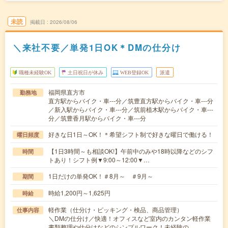
未読
掲載日
2026/08/06
＼来社不要／単発1日OK＊DMの仕分け
職種未経験OK
土日祝日が休み
WEB登録OK
派遣
福岡県直方市
勤務地
直方駅からバイク・車---分／筑豊直方駅からバイク・車---分
／新入駅からバイク・車---分／筑前植木駅からバイク・車---
分／筑豊香月駅からバイク・車---分
好きな日1日～OK！＊希望シフト制で好きな曜日で働ける！
曜日頻度
【1日3時間～も相談OK!】午前中のみや18時以降などのシフ
時間
トあり！シフト例▼9:00～12:00▼…
1日だけの単発OK！＃8月～ ＃9月～
期間
時給1,200円～1,625円
時給
軽作業（仕分け・ピッキング・検品、商品管理）
仕事内容
＼DMの仕分け／快適！オフィスなど室内のカンタン軽作業
書類整理や仕分けなどのシンプルワーク！未経験の…