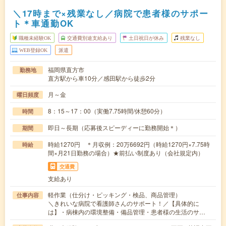
＼17時まで×残業なし／病院で患者様のサポー
ト＊車通勤OK
職種未経験OK
交通費別途支給あり
土日祝日が休み
残業なし
WEB登録OK
派遣
福岡県直方市
勤務地
直方駅から車10分／感田駅から徒歩2分
月～金
曜日頻度
8：15～17：00（実働7.75時間/休憩60分）
時間
即日～長期（応募後スピーディーに勤務開始＊）
期間
時給1270円 ＊月収例：20万6692円（時給1270円×7.75時
時給
間×月21日勤務の場合）★前払い制度あり（会社規定内）
交通費
支給あり
軽作業（仕分け・ピッキング・検品、商品管理）
仕事内容
＼きれいな病院で看護師さんのサポート！／【具体的に
は】・病棟内の環境整備・備品管理・患者様の生活のサ…