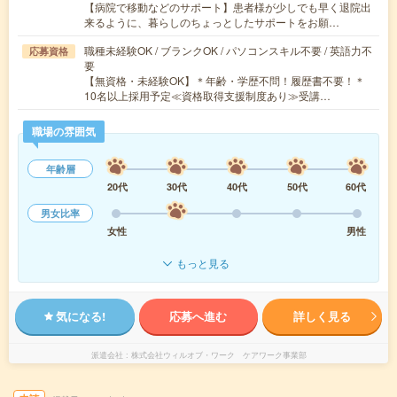
【病院で移動などのサポート】患者様が少しでも早く退院出
来るように、暮らしのちょっとしたサポートをお願…
職種未経験OK / ブランクOK / パソコンスキル不要 / 英語力不
応募資格
要
【無資格・未経験OK】＊年齢・学歴不問！履歴書不要！＊
10名以上採用予定≪資格取得支援制度あり≫受講…
職場の雰囲気
年齢層
20代
30代
40代
50代
60代
男女比率
女性
男性
もっと見る
気になる!
応募へ進む
詳しく見る
派遣会社
株式会社ウィルオブ・ワーク ケアワーク事業部