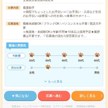
看護助手
仕事内容
≪病院でちょっとしたお手伝い≫〇お手洗い・入浴など生活
のお手伝い○診察室への付き添い○食事のサポート…
職種未経験OK / ブランクOK / パソコンスキル不要 / 英語力不
応募資格
要
≪無資格・未経験OK≫年齢不問★10名以上採用予定★履歴
書は不要です。▽応募後の流れ1)翌営業日まで…
職場の雰囲気
年齢層
20代
30代
40代
50代
60代
男女比率
女性
男性
もっと見る
気になる!
応募へ進む
詳しく見る
派遣会社
マンパワーグループ株式会社 ケアサービス事業部 （医療福祉介護関連）