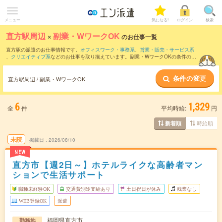
メニュー
気になる!
ログイン
検索
直方駅周辺
×
副業・WワークOK
のお仕事一覧
直方駅の派遣のお仕事情報です。
オフィスワーク・事務系
、
営業・販売・サービス系
、
クリエイティブ系
などのお仕事を取り揃えています。副業・WワークOKの条件の他
に、
交通費別途支給あり
、
職種未経験OK
、
友だちと一緒の応募OK
などのこだわり条
件も取り揃えています。
条件の変更
直方駅周辺 / 副業・WワークOK
6
1,329
全
件
平均時給:
円
時給順
新着順
未読
掲載日
2026/08/10
NEW
直方市【週2日～】ホテルライクな高齢者マン
ションで生活サポート
職種未経験OK
交通費別途支給あり
土日祝日が休み
残業なし
WEB登録OK
派遣
福岡県直方市
勤務地