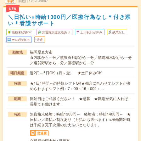
未読
掲載日
2026/08/07
NEW
＼日払い×時給1300円／医療行為なし＊付き添
い＊看護サポート
職種未経験OK
交通費別途支給あり
土日祝日が休み
残業なし
WEB登録OK
派遣
福岡県直方市
勤務地
直方駅から---分／筑豊香月駅から---分／筑前植木駅から---分
／遠賀野駅から---分／藤棚駅から---分
週2日～5日OK（月～金） ★土日休みOK
曜日頻度
★1日4時間～の時短シフトOK★都合に合わせてシフトが決
時間
められますシフト例：7：00～16：009：…
開始日はご相談ください！ ★急募 ★職場が気に入れば、
期間
長期でも働けます！
無資格未経験：時給1300円～ 経験者：時給1400円～ ★
時給
日払い／週払い制度あり（月払いも選べます）※稼働開始時
は手続き完了次第のお支払いとなります。
交通費
交通費全額支給※規定有