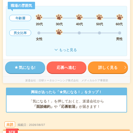
職場の雰囲気
年齢層
20代
30代
40代
50代
60代
男女比率
女性
男性
もっと見る
気になる!
応募へ進む
詳しく見る
派遣会社
日研トータルソーシング株式会社 メディカルケア事業部
興味があったら「★気になる！」をタップ！
「気になる！」を押しておくと、派遣会社から
「面談確約」
や
「応募歓迎」
が届きます！
未読
掲載日
2026/08/07
NEW