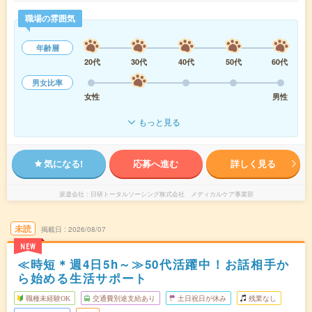
職場の雰囲気
年齢層
20代
30代
40代
50代
60代
男女比率
女性
男性
もっと見る
気になる!
応募へ進む
詳しく見る
派遣会社
日研トータルソーシング株式会社 メディカルケア事業部
未読
掲載日
2026/08/07
NEW
≪時短＊週4日5h～≫50代活躍中！お話相手か
ら始める生活サポート
職種未経験OK
交通費別途支給あり
土日祝日が休み
残業なし