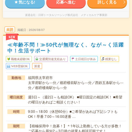
気になる!
応募へ進む
詳しく見る
派遣会社
日研トータルソーシング株式会社 メディカルケア事業部
未読
掲載日
2026/08/07
NEW
≪年齢不問！≫50代が無理なく、なが～く活躍
中！生活サポート
職種未経験OK
交通費別途支給あり
土日祝日が休み
残業なし
WEB登録OK
派遣
福岡県太宰府市
勤務地
太宰府駅から---分／都府楼前駅から---分／西鉄五条駅から---
分／都府楼南駅から---分
週3日～（週2日～も相談OK） ■曜日固定の相談OK！ ■希望
曜日頻度
の曜日があればご相談ください！
9:00～18:00（休憩60分）■ご希望があれば下記シフトも
時間
OK！早番 7:00～16:00遅番 …
【積極採用中！急募！】＊1年以上勤務している方が多数！
期間
ご応募から最短2～3日後の就業も相談可能です！