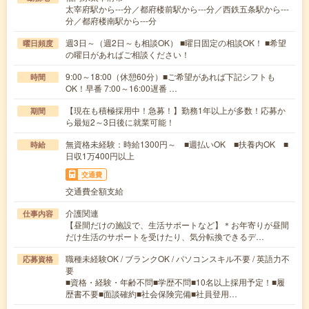
太宰府駅から---分／都府楼前駅から---分／西鉄五条駅から---
分／都府楼南駅から---分
週3日～（週2日～も相談OK） ■曜日固定の相談OK！ ■希望
曜日頻度
の曜日があればご相談ください！
9:00～18:00（休憩60分）■ご希望があれば下記シフトも
時間
OK！早番 7:00～16:00遅番 …
【現在も積極採用中！急募！】勤務1年以上が多数！応募か
期間
ら最短2～3日後に就業可能！
無資格未経験：時給1300円～ ■週払いOK ■扶養内OK ■
時給
日収1万400円以上
交通費
交通費全額支給
介護関連
仕事内容
【昼間だけの施設で、生活サポートなど】＊お年寄りが昼間
だけ生活のサポートを受けたり、気分転換できるデ…
職種未経験OK / ブランクOK / パソコンスキル不要 / 英語力不
応募資格
要
■資格・経験・年齢不問■学歴不問■10名以上採用予定！■履
歴書不要■面談確約■社会保険完備■社員登用…