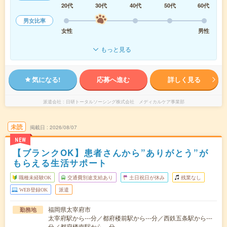
20代
30代
40代
50代
60代
男女比率
女性
男性
もっと見る
気になる!
応募へ進む
詳しく見る
派遣会社
日研トータルソーシング株式会社 メディカルケア事業部
未読
掲載日
2026/08/07
NEW
【ブランクOK】患者さんから”ありがとう”が
もらえる生活サポート
職種未経験OK
交通費別途支給あり
土日祝日が休み
残業なし
WEB登録OK
派遣
福岡県太宰府市
勤務地
太宰府駅から---分／都府楼前駅から---分／西鉄五条駅から---
分／都府楼南駅から---分