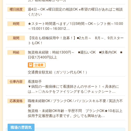
週4日～OK ※曜日固定の相談OK ※希望の曜日があればご相談
曜日頻度
ください
★スタート時間選べます／1日5時間～OK～シフト例～10:00
時間
～15:0011:00～16:0012…
【現在も積極採用中！急募！】■2カ月～ 8月～、9月スター
期間
トもOK！
無資格未経験：時給1300円～ ■週払いOK ■扶養内OK ■
時給
日収1万400円以上
交通費
交通費全額支給（ガソリン代もOK！）
看護助手
仕事内容
▼病院の一般病棟にて看護師さんのサポート！＜具体的に
は…＞〇カルテをファイリングする〇チェックシート…
職種未経験OK / ブランクOK / パソコンスキル不要 / 英語力不
応募資格
要
無資格・未経験OK年齢・学歴不問 ブランクOK★10名以上
採用予定履歴書は不要です。少しでも興味があ…
職場の雰囲気