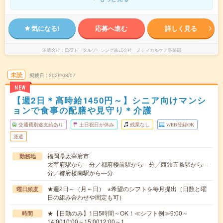
気になる!
応募へ進む
詳しく見る
派遣会社
日研トータルソーシング株式会社 メディカルケア事業部
未読
掲載日
2026/08/07
NEW
【週2日＊高時給1450円～】シニア向けマンシ
ョンで食事の配膳や見守り＊介護
交通費別途支給あり
土日祝日が休み
残業なし
WEB登録OK
派遣
福岡県太宰府市
勤務地
太宰府駅から---分／都府楼前駅から---分／西鉄五条駅から---
分／都府楼南駅から---分
★週2日～（月～日） ※希望のシフトを毎月提出（日数と曜
曜日頻度
日の組み合わせや固定も可）
★【日勤のみ】1日5時間～OK！≪シフト例≫9:00～
時間
14:0010:00～15:0012:00～1…