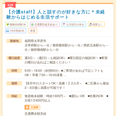
NEW
【介護staff】人と話すのが好きな方に＊未経
験からはじめる生活サポート
職種未経験OK
交通費別途支給あり
土日祝日が休み
残業なし
WEB登録OK
派遣
福岡県太宰府市
勤務地
太宰府駅から---分／都府楼前駅から---分／西鉄五条駅から---
分／都府楼南駅から---分
週3日～（週2日～も相談OK） ■曜日固定の相談OK！ ■希望
曜日頻度
の曜日があればご相談ください！
9:00～18:00（休憩60分）■ご希望があれば下記シフトも
時間
OK！早番 7:00～16:00遅番 …
【8月中のスタートOK！急募！】2カ月～ ■ご応募から最短
期間
2～3日後に就業が可能です！
無資格未経験：時給1300円～ ■週払いOK ■扶養内OK ■
時給
日収1万400円以上
交通費
交通費全額支給