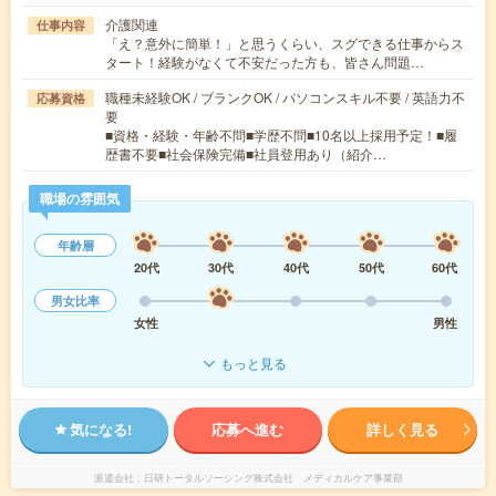
介護関連
仕事内容
「え？意外に簡単！」と思うくらい、スグできる仕事からス
タート！経験がなくて不安だった方も、皆さん問題…
職種未経験OK / ブランクOK / パソコンスキル不要 / 英語力不
応募資格
要
■資格・経験・年齢不問■学歴不問■10名以上採用予定！■履
歴書不要■社会保険完備■社員登用あり（紹介…
職場の雰囲気
年齢層
20代
30代
40代
50代
60代
男女比率
女性
男性
もっと見る
気になる!
応募へ進む
詳しく見る
派遣会社
日研トータルソーシング株式会社 メディカルケア事業部