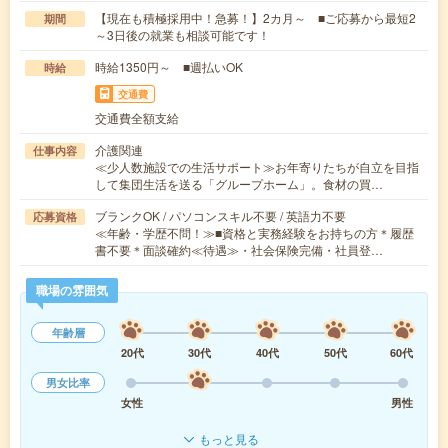
【現在も積極採用中！急募！】2カ月～ ■ご応募から最短2
期間
～3日後の就業も相談可能です！
時給1350円～ ■週払いOK
時給
交通費
交通費全額支給
介護関連
仕事内容
≪少人数施設での生活サポート≫お年寄りたちが自立を目指
して集団生活を送る「グループホーム」。食材の買…
ブランクOK / パソコンスキル不要 / 英語力不要
応募資格
≪年齢・学歴不問！≫■資格と実務経験をお持ちの方＊履歴
書不要＊面談確約≪待遇≫・社会保険完備・社員登…
職場の雰囲気
年齢層
20代
30代
40代
50代
60代
男女比率
女性
男性
もっと見る