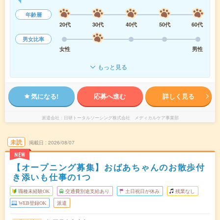
年齢層
20代
30代
40代
50代
60代
男女比率
女性
男性
もっと見る
気になる!
応募へ進む
詳しく見る
派遣会社
日研トータルソーシング株式会社 メディカルケア事業部
未読
掲載日
2026/08/07
NEW
【オープニング募集】おばあちゃんのお散歩付
き添いも仕事の1つ
職種未経験OK
交通費別途支給あり
土日祝日が休み
残業なし
WEB登録OK
派遣