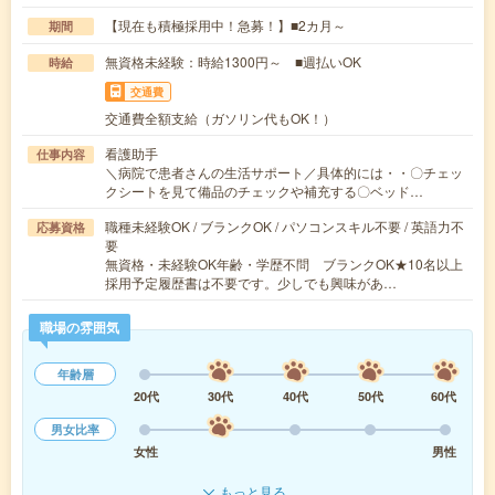
【現在も積極採用中！急募！】■2カ月～
期間
無資格未経験：時給1300円～ ■週払いOK
時給
交通費
交通費全額支給（ガソリン代もOK！）
看護助手
仕事内容
＼病院で患者さんの生活サポート／具体的には・・〇チェッ
クシートを見て備品のチェックや補充する〇ベッド…
職種未経験OK / ブランクOK / パソコンスキル不要 / 英語力不
応募資格
要
無資格・未経験OK年齢・学歴不問 ブランクOK★10名以上
採用予定履歴書は不要です。少しでも興味があ…
職場の雰囲気
年齢層
20代
30代
40代
50代
60代
男女比率
女性
男性
もっと見る