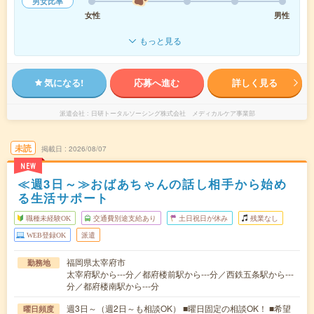
男女比率
女性
男性
もっと見る
気になる!
応募へ進む
詳しく見る
派遣会社
日研トータルソーシング株式会社 メディカルケア事業部
未読
掲載日
2026/08/07
NEW
≪週3日～≫おばあちゃんの話し相手から始め
る生活サポート
職種未経験OK
交通費別途支給あり
土日祝日が休み
残業なし
WEB登録OK
派遣
福岡県太宰府市
勤務地
太宰府駅から---分／都府楼前駅から---分／西鉄五条駅から---
分／都府楼南駅から---分
週3日～（週2日～も相談OK） ■曜日固定の相談OK！ ■希望
曜日頻度