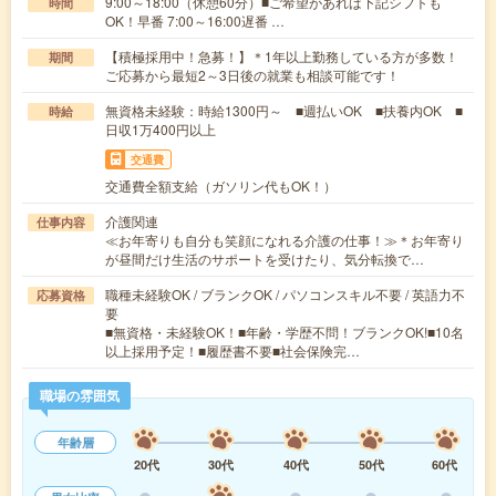
9:00～18:00（休憩60分）■ご希望があれば下記シフトも
時間
OK！早番 7:00～16:00遅番 …
【積極採用中！急募！】＊1年以上勤務している方が多数！
期間
ご応募から最短2～3日後の就業も相談可能です！
無資格未経験：時給1300円～ ■週払いOK ■扶養内OK ■
時給
日収1万400円以上
交通費
交通費全額支給（ガソリン代もOK！）
介護関連
仕事内容
≪お年寄りも自分も笑顔になれる介護の仕事！≫＊お年寄り
が昼間だけ生活のサポートを受けたり、気分転換で…
職種未経験OK / ブランクOK / パソコンスキル不要 / 英語力不
応募資格
要
■無資格・未経験OK！■年齢・学歴不問！ブランクOK!■10名
以上採用予定！■履歴書不要■社会保険完…
職場の雰囲気
年齢層
20代
30代
40代
50代
60代