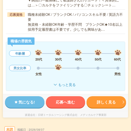
は…＞〇カルテをファイリングする〇チェックシート…
職種未経験OK / ブランクOK / パソコンスキル不要 / 英語力不
応募資格
要
無資格・未経験OK年齢・学歴不問 ブランクOK★10名以上
採用予定履歴書は不要です。少しでも興味があ…
職場の雰囲気
年齢層
20代
30代
40代
50代
60代
男女比率
女性
男性
もっと見る
気になる!
応募へ進む
詳しく見る
派遣会社
日研トータルソーシング株式会社 メディカルケア事業部
未読
掲載日
2026/08/07