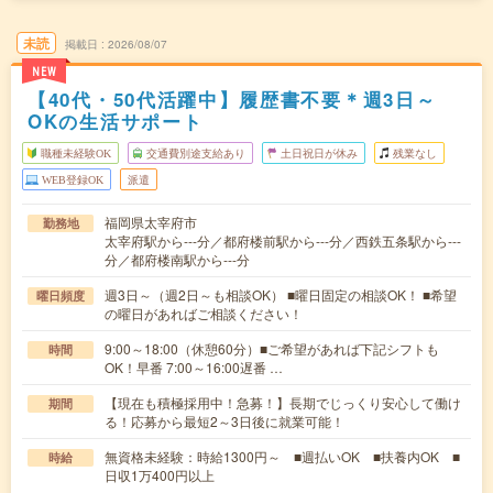
未読
掲載日
2026/08/07
NEW
【40代・50代活躍中】履歴書不要＊週3日～
OKの生活サポート
職種未経験OK
交通費別途支給あり
土日祝日が休み
残業なし
WEB登録OK
派遣
福岡県太宰府市
勤務地
太宰府駅から---分／都府楼前駅から---分／西鉄五条駅から---
分／都府楼南駅から---分
週3日～（週2日～も相談OK） ■曜日固定の相談OK！ ■希望
曜日頻度
の曜日があればご相談ください！
9:00～18:00（休憩60分）■ご希望があれば下記シフトも
時間
OK！早番 7:00～16:00遅番 …
【現在も積極採用中！急募！】長期でじっくり安心して働け
期間
る！応募から最短2～3日後に就業可能！
無資格未経験：時給1300円～ ■週払いOK ■扶養内OK ■
時給
日収1万400円以上