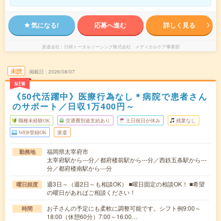
気になる!
応募へ進む
詳しく見る
派遣会社
日研トータルソーシング株式会社 メディカルケア事業部
未読
掲載日
2026/08/07
NEW
《50代活躍中》医療行為なし＊病院で患者さん
のサポート／日収1万400円～
職種未経験OK
交通費別途支給あり
土日祝日が休み
残業なし
WEB登録OK
派遣
福岡県太宰府市
勤務地
太宰府駅から---分／都府楼前駅から---分／西鉄五条駅から---
分／都府楼南駅から---分
週3日～（週2日～も相談OK） ■曜日固定の相談OK！ ■希望
曜日頻度
の曜日があればご相談ください！
お子さんの予定にも柔軟に調整可能です。シフト例9:00～
時間
18:00（休憩60分）7:00～16:00…