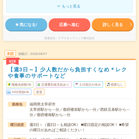
もっと見る
気になる!
応募へ進む
詳しく見る
派遣会社
ケアスタッフィング株式会社
未読
掲載日
2026/08/07
NEW
【週3日～】少人数だから負担すくなめ＊レク
や食事のサポートなど
職種未経験OK
交通費別途支給あり
土日祝日が休み
残業なし
WEB登録OK
派遣
福岡県太宰府市
勤務地
太宰府駅から---分／都府楼前駅から---分／西鉄五条駅から---
分／都府楼南駅から---分
週3日～（週2日～も相談OK） ■曜日固定の相談OK！ ■希望
曜日頻度
の曜日があればご相談ください！