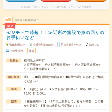
派遣会社
日研トータルソーシング株式会社 メディカルケア事業部
未読
掲載日
2026/08/07
NEW
≪ジモトで時短！！≫近所の施設で身の回りの
お手伝いなど
職種未経験OK
交通費別途支給あり
土日祝日が休み
残業なし
WEB登録OK
派遣
福岡県太宰府市
勤務地
太宰府駅から---分／都府楼前駅から---分／西鉄五条駅から---
分／都府楼南駅から---分
週4日～ ■曜日固定の相談OK！ ■希望の曜日があればご相談
曜日頻度
ください！
1日5時間からOK！■シフト例(1)8:00～13:00(2)10:00～
時間
15:00(3)12:00…
【積極採用中！】＊1年以上勤務している方が多数！ご応募
期間
から最短2～3日後の就業も相談可能です！