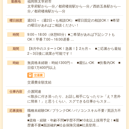
福岡県太宰府市
勤務地
太宰府駅から---分／都府楼前駅から---分／西鉄五条駅から---
分／都府楼南駅から---分
週3日～（週2日～も相談OK） ■曜日固定の相談OK！ ■希望
曜日頻度
の曜日があればご相談ください！
9:00～18:00（休憩60分）■ご希望があれば下記シフトも
時間
OK！早番 7:00～16:00遅番 …
【8月中のスタートOK！急募！】2カ月～ ■ご応募から最短
期間
2～3日後に就業が可能です！
無資格未経験：時給1300円～ ■週払いOK ■扶養内OK ■
時給
日収1万400円以上
交通費
交通費全額支給
介護関連
仕事内容
≪散歩に付き添ったり、お話し相手になったり≫「え？意外
に簡単！」と思うくらい、スグできる仕事からスタ…
職種未経験OK / ブランクOK / パソコンスキル不要 / 英語力不
応募資格
要
■資格・経験・年齢不問■学歴不問■10名以上採用予定！■履
歴書不要■面談確約■社会保険完備■社員登用…