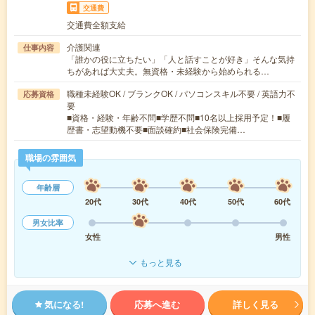
交通費
交通費全額支給
介護関連
仕事内容
「誰かの役に立ちたい」「人と話すことが好き」そんな気持
ちがあれば大丈夫。無資格・未経験から始められる…
職種未経験OK / ブランクOK / パソコンスキル不要 / 英語力不
応募資格
要
■資格・経験・年齢不問■学歴不問■10名以上採用予定！■履
歴書・志望動機不要■面談確約■社会保険完備…
職場の雰囲気
年齢層
20代
30代
40代
50代
60代
男女比率
女性
男性
もっと見る
気になる!
応募へ進む
詳しく見る