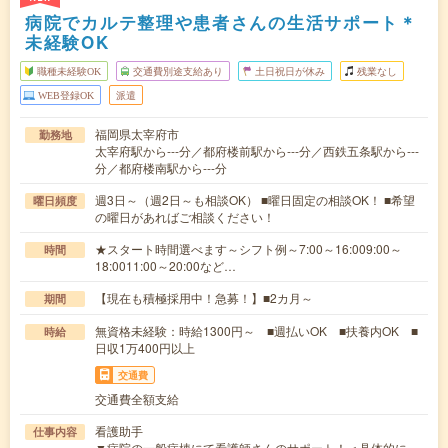
病院でカルテ整理や患者さんの生活サポート＊
未経験OK
職種未経験OK
交通費別途支給あり
土日祝日が休み
残業なし
WEB登録OK
派遣
福岡県太宰府市
勤務地
太宰府駅から---分／都府楼前駅から---分／西鉄五条駅から---
分／都府楼南駅から---分
週3日～（週2日～も相談OK） ■曜日固定の相談OK！ ■希望
曜日頻度
の曜日があればご相談ください！
★スタート時間選べます～シフト例～7:00～16:009:00～
時間
18:0011:00～20:00など…
【現在も積極採用中！急募！】■2カ月～
期間
無資格未経験：時給1300円～ ■週払いOK ■扶養内OK ■
時給
日収1万400円以上
交通費
交通費全額支給
看護助手
仕事内容
▼病院の一般病棟にて看護師さんのサポート！＜具体的に