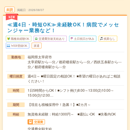
未読
掲載日
2026/08/07
NEW
≪週4日・時短OK≫未経験OK！病院でメッセ
ンジャー業務など！
職種未経験OK
交通費別途支給あり
土日祝日が休み
残業なし
WEB登録OK
派遣
福岡県太宰府市
勤務地
太宰府駅から---分／都府楼前駅から---分／西鉄五条駅から---
分／都府楼南駅から---分
週4日～ ■曜日固定の相談OK！ ■希望の曜日があればご相談
曜日頻度
ください！
1日5時間からOK！■シフト例(1)8:00～13:00(2)10:00～
時間
15:00(3)12:00…
【現在も積極採用中！急募！】■2カ月～
期間
無資格未経験：時給1300円～ ■週払いOK ■扶養内OK
時給
交通費
交通費全額支給