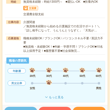
無資格未経験：時給1300円～ ■週払いOK ■扶養内OK
時給
交通費
交通費全額支給
介護関連
仕事内容
／無資格未経験から始める介護施設での生活サポート！＼
「話し相手になって、うんうんとうなずく」「天気が…
職種未経験OK / ブランクOK / パソコンスキル不要 / 英語力不
応募資格
要
■無資格・未経験OK！■年齢・学歴不問！ブランクOK!■10名
以上採用予定！■履歴書不要■社会保険完…
職場の雰囲気
年齢層
20代
30代
40代
50代
60代
男女比率
女性
男性
もっと見る