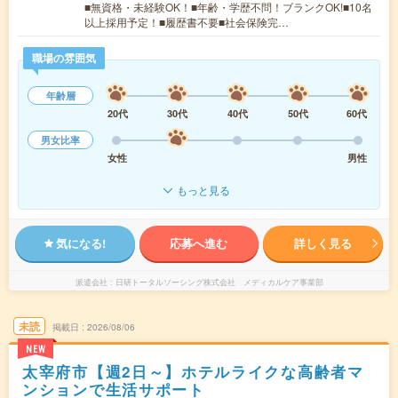
■無資格・未経験OK！■年齢・学歴不問！ブランクOK!■10名
以上採用予定！■履歴書不要■社会保険完…
職場の雰囲気
年齢層
20代
30代
40代
50代
60代
男女比率
女性
男性
もっと見る
気になる!
応募へ進む
詳しく見る
派遣会社
日研トータルソーシング株式会社 メディカルケア事業部
未読
掲載日
2026/08/06
NEW
太宰府市【週2日～】ホテルライクな高齢者マ
ンションで生活サポート