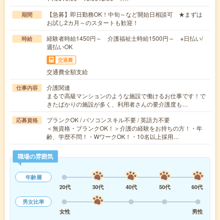
【急募】即日勤務OK！中旬～など開始日相談可 ★まずは
期間
お試し2カ月～のスタートも歓迎！
経験者時給1450円～ 介護福祉士時給1500円～ ※日払い/
時給
週払いOK
交通費
交通費全額支給
介護関連
仕事内容
まるで高級マンションのような施設で働けるお仕事です！で
きたばかりの施設が多く、利用者さんの要介護度も…
ブランクOK / パソコンスキル不要 / 英語力不要
応募資格
＜無資格・ブランクOK！＞介護の経験をお持ちの方！・年
齢、学歴不問！・WワークOK！・10名以上採用…
職場の雰囲気
年齢層
20代
30代
40代
50代
60代
男女比率
女性
男性