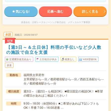
気になる!
応募へ進む
詳しく見る
派遣会社
日研トータルソーシング株式会社 メディカルケア事業部
未読
掲載日
2026/08/07
NEW
【週3日～＆土日休】料理の手伝いなど少人数
の施設で自立を支援
交通費別途支給あり
土日祝日が休み
残業なし
WEB登録OK
派遣
福岡県太宰府市
勤務地
太宰府駅から---分／都府楼前駅から---分／西鉄五条駅から---
分／都府楼南駅から---分
週3日～（週2日～も相談OK） ■曜日固定の相談OK！ ■希望
曜日頻度
の曜日があればご相談ください！
9:00～18:00（休憩60分）■ご希望があれば下記シフトも
時間
OK！早番 7:00～16:00遅番 …