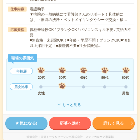
看護助手
仕事内容
▼病院の一般病棟にて看護師さんのサポート！具体的に
は、・器具の洗浄・ベットメイキングやシーツ交換・移…
職種未経験OK / ブランクOK / パソコンスキル不要 / 英語力不
応募資格
要
■無資格・未経験OK！■年齢・学歴不問！ブランクOK!■10名
以上採用予定！■履歴書不要■社会保険完…
職場の雰囲気
年齢層
20代
30代
40代
50代
60代
男女比率
女性
男性
もっと見る
気になる!
応募へ進む
詳しく見る
派遣会社
日研トータルソーシング株式会社 メディカルケア事業部