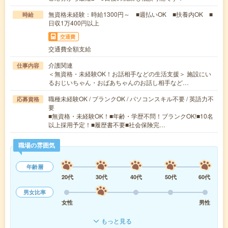
無資格未経験：時給1300円～ ■週払いOK ■扶養内OK ■
時給
日収1万400円以上
交通費
交通費全額支給
介護関連
仕事内容
＜無資格・未経験OK！お話相手などの生活支援＞ 施設にい
るおじいちゃん・おばあちゃんのお話し相手など…
職種未経験OK / ブランクOK / パソコンスキル不要 / 英語力不
応募資格
要
■無資格・未経験OK！■年齢・学歴不問！ブランクOK!■10名
以上採用予定！■履歴書不要■社会保険完…
職場の雰囲気
年齢層
20代
30代
40代
50代
60代
男女比率
女性
男性
もっと見る