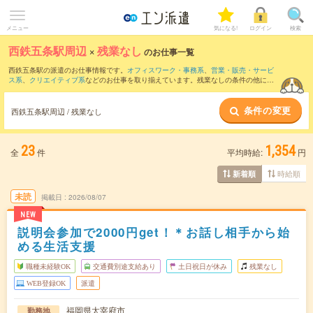
メニュー
気になる!
ログイン
検索
西鉄五条駅周辺
×
残業なし
のお仕事一覧
西鉄五条駅の派遣のお仕事情報です。
オフィスワーク・事務系
、
営業・販売・サービ
ス系
、
クリエイティブ系
などのお仕事を取り揃えています。残業なしの条件の他に、
交通費別途支給あり
、
職種未経験OK
、
友だちと一緒の応募OK
などのこだわり条件も
取り揃えています。
条件の変更
西鉄五条駅周辺 / 残業なし
23
1,354
全
件
平均時給:
円
時給順
新着順
未読
掲載日
2026/08/07
NEW
説明会参加で2000円get！＊お話し相手から始
める生活支援
職種未経験OK
交通費別途支給あり
土日祝日が休み
残業なし
WEB登録OK
派遣
福岡県太宰府市
勤務地