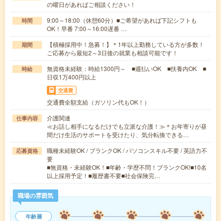
の曜日があればご相談ください！
9:00～18:00（休憩60分）■ご希望があれば下記シフトも
時間
OK！早番 7:00～16:00遅番 …
【積極採用中！急募！】＊1年以上勤務している方が多数！
期間
ご応募から最短2～3日後の就業も相談可能です！
無資格未経験：時給1300円～ ■週払いOK ■扶養内OK ■
時給
日収1万400円以上
交通費
交通費全額支給（ガソリン代もOK！）
介護関連
仕事内容
≪お話し相手になるだけでも立派な介護！≫＊お年寄りが昼
間だけ生活のサポートを受けたり、気分転換できる…
職種未経験OK / ブランクOK / パソコンスキル不要 / 英語力不
応募資格
要
■無資格・未経験OK！■年齢・学歴不問！ブランクOK!■10名
以上採用予定！■履歴書不要■社会保険完…
職場の雰囲気
年齢層