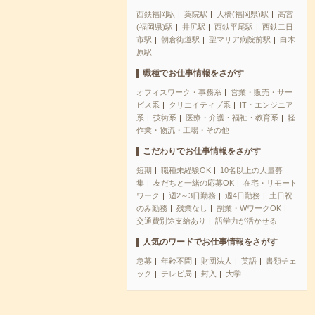
西鉄福岡駅
薬院駅
大橋(福岡県)駅
高宮
(福岡県)駅
井尻駅
西鉄平尾駅
西鉄二日
市駅
朝倉街道駅
聖マリア病院前駅
白木
原駅
職種でお仕事情報をさがす
オフィスワーク・事務系
営業・販売・サー
ビス系
クリエイティブ系
IT・エンジニア
系
技術系
医療・介護・福祉・教育系
軽
作業・物流・工場・その他
こだわりでお仕事情報をさがす
短期
職種未経験OK
10名以上の大量募
集
友だちと一緒の応募OK
在宅・リモート
ワーク
週2～3日勤務
週4日勤務
土日祝
のみ勤務
残業なし
副業・WワークOK
交通費別途支給あり
語学力が活かせる
人気のワードでお仕事情報をさがす
急募
年齢不問
財団法人
英語
書類チェ
ック
テレビ局
封入
大学