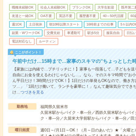
職種未経験OK
社会人未経験OK
ブランクOK
大学生歓迎
既卒第二
友達と一緒OK
OA不要
英語不要
履歴書不要
40～50代活躍
6
週1OK
土日祝休
朝10時以降スタート
16時前までの仕事
5ｈ以内O
副業・WワークOK
交費支給
車通勤可
駅歩5分
服装自由
日払い
電話対応なし
ルーティン
ここがポイント！
午前中だけ…15時まで…家事のスキマの“ちょっとした
【家族には内緒で…プチリッチに！】家事も一段落して…子どもを送
自由にお金を使えるわけじゃないし…。なら、そのスキマ時間で“お小
ん平日だけ！3時間だけでOK！】1日だけの単発もOKなので、働き
ツ…」「1回だけ働いて、ランチを豪華に！」なんて趣味気分ででき
け…
つづきを見る
勤務地
福岡県久留米市
久留米駅からバイク・車---分／西鉄久留米駅からバイ
ク・車---分／久留米大学前駅からバイク・車---分／田
曜日頻度
週0日～/月1日～OK！（月～日のあいだ）★「火曜
す！★お仕事ゼロの週があっても大丈夫。働きたい日