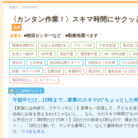
掲載日
2026/08/02
〈カンタン作業！〉スキマ時間にサクッ
派遣
■物流センターなど ■勤務地選べます
派遣先
職種未経験OK
社会人未経験OK
ブランクOK
大学生歓迎
既卒第二
友達と一緒OK
OA不要
英語不要
履歴書不要
40～50代活躍
6
週1OK
土日祝休
朝10時以降スタート
16時前までの仕事
5ｈ以内O
副業・WワークOK
交費支給
車通勤可
駅歩5分
服装自由
日払い
電話対応なし
ルーティン
ここがポイント！
午前中だけ…15時まで…家事のスキマの“ちょっとした
【家族には内緒で…プチリッチに！】家事も一段落して…子どもを送
自由にお金を使えるわけじゃないし…。なら、そのスキマ時間で“お小
ん平日だけ！3時間だけでOK！】1日だけの単発もOKなので、働き
ツ…」「1回だけ働いて、ランチを豪華に！」なんて趣味気分ででき
け…
つづきを見る