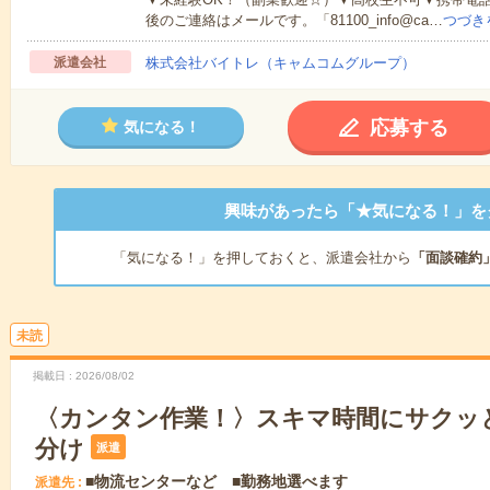
後のご連絡はメールです。「81100_info@ca…
つづき
派遣会社
株式会社バイトレ（キャムコムグループ）
応募する
気になる！
興味があったら「★気になる！」を
「気になる！」を押しておくと、派遣会社から
「面談確約
未読
掲載日
2026/08/02
〈カンタン作業！〉スキマ時間にサクッ
分け
派遣
■物流センターなど ■勤務地選べます
派遣先