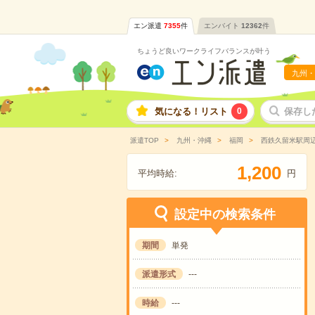
エン派遣
7355
件
エンバイト
12362
件
ちょうど良いワークライフバランスが叶う
九州・
気になる！リスト
0
保存し
派遣TOP
九州・沖縄
福岡
西鉄久留米駅周
,
1
2
0
0
平均時給:
円
設定中の検索条件
期間
単発
派遣形式
---
時給
---