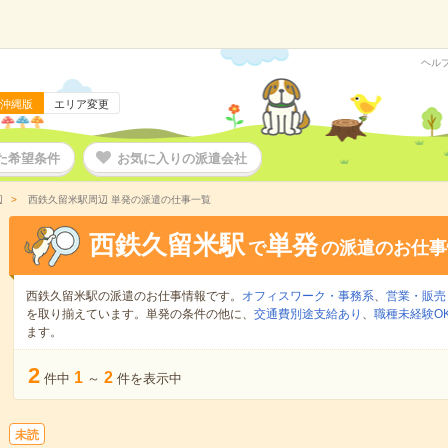
ヘル
沖縄版
エリア変更
た希望条件
お気に入りの派遣会社
辺
西鉄久留米駅周辺 単発の派遣の仕事一覧
西鉄久留米駅
単発
で
の派遣のお仕事
西鉄久留米駅の派遣のお仕事情報です。
オフィスワーク・事務系
、
営業・販売
を取り揃えています。単発の条件の他に、
交通費別途支給あり
、
職種未経験O
ます。
2
1
2
件中
～
件を表示中
未読