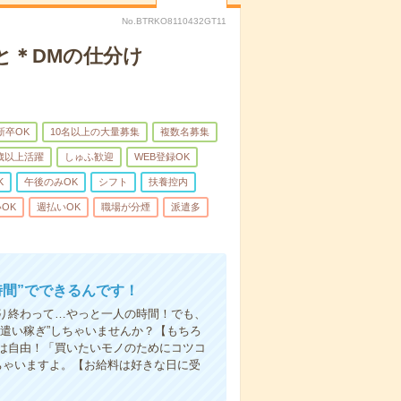
No.BTRKO8110432GT11
と＊DMの仕分け
新卒OK
10名以上の大量募集
複数名募集
0歳以上活躍
しゅふ歓迎
WEB登録OK
K
午後のみOK
シフト
扶養控内
OK
週払いOK
職場が分煙
派遣多
時間”でできるんです！
り終わって…やっと一人の時間！でも、
遣い稼ぎ”しちゃいませんか？【もちろ
方は自由！「買いたいモノのためにコツコ
ちゃいますよ。【お給料は好きな日に受