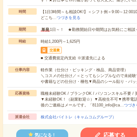
時間
【1日3時間～も相談OK!】＜シフト例＞9:00～12:0010:00～1
どこち…
つづきを見る
期間
単発
1日～！ ★勤務開始日や期間はお気軽にご相談
時給
時給1,200円～1,625円
交通費
■ 交通費規定内支給 ※派遣先による
仕事内容
軽作業（仕分け・ピッキング・検品、商品管理）
＼コスメの仕分け／＜とってもシンプルなので未経験
や書籍などの仕分け・梱包▼商品のシール貼り・パッ
応募資格
職種未経験OK / ブランクOK / パソコンスキル不要 /
▼未経験OK！（副業歓迎☆）▼高校生不可▼携帯電
後のご連絡はメールです。「81100_info@ca…
つづき
派遣会社
株式会社バイトレ（キャムコムグループ）
応募する
気になる！