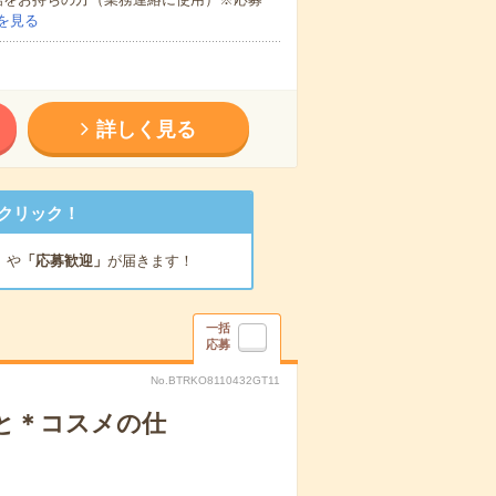
を見る
詳しく見る
クリック！
」
や
「応募歓迎」
が届きます！
一括
応募
No.BTRKO8110432GT11
と＊コスメの仕