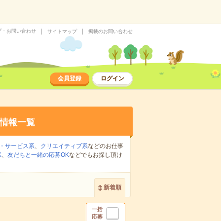
プ・お問い合わせ
サイトマップ
掲載のお問い合わせ
会員登録
ログイン
情報一覧
・サービス系
、
クリエイティブ系
などのお仕事
K
、
友だちと一緒の応募OK
などでもお探し頂け
新着順
一括
応募