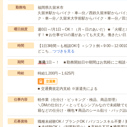
勤務地
福岡県久留米市
久留米駅からバイク・車---分／西鉄久留米駅からバイ
ク・車---分／久留米大学前駅からバイク・車---分／田
曜日頻度
週0日～/月1日～OK！（月～日のあいだ）★「火曜
す！★お仕事ゼロの週があっても大丈夫。働きたい日
時間
【1日3時間～も相談OK!】＜シフト例＞9:00～12:0010:00～1
どこち…
つづきを見る
期間
単発
1日～！ ★勤務開始日や期間はお気軽にご相談
時給
時給1,200円～1,625円
交通費
■ 交通費規定内支給 ※派遣先による
仕事内容
軽作業（仕分け・ピッキング・検品、商品管理）
＼DMの仕分け／＜とってもシンプルなので未経験で
籍などの仕分け・梱包▼商品のシール貼り・パック詰
応募資格
職種未経験OK / ブランクOK / パソコンスキル不要 /
▼未経験OK！（副業歓迎☆）▼高校生不可▼携帯電