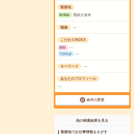
勤務地
西鉄久留米
駅/路線
職種
---
こだわりINDEX
---
絶対
---
できれば
キーワード
---
あなたのプロフィール
---
条件の変更
他の検索結果を見る
勤務地でお仕事情報をさがす