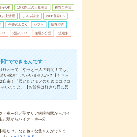
新卒OK
10名以上の大量募集
複数名募集
0歳以上活躍
しゅふ歓迎
WEB登録OK
K
午後のみOK
シフト
扶養控内
OK
週払いOK
職場が分煙
派遣多
時間”でできるんです！
り終わって…やっと一人の時間！でも、
遣い稼ぎ”しちゃいませんか？【もちろ
方は自由！「買いたいモノのためにコツコ
ちゃいますよ。【お給料は好きな日に受
ク・車---分／聖マリア病院前駅からバイ
主丸駅からバイク・車---分
と木曜だけ」など色々な働き方ができま
、お…
つづきを見る