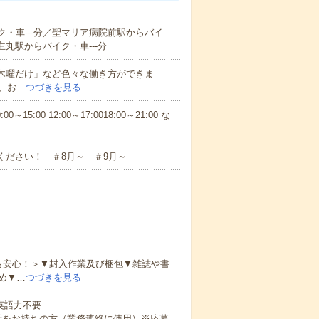
ク・車---分／聖マリア病院前駅からバイ
主丸駅からバイク・車---分
と木曜だけ」など色々な働き方ができま
、お…
つづきを見る
5:00 12:00～17:0018:00～21:00 な
ください！ ＃8月～ ＃9月～
も安心！＞▼封入作業及び梱包▼雑誌や書
め▼…
つづきを見る
 英語力不要
話をお持ちの方（業務連絡に使用）※応募