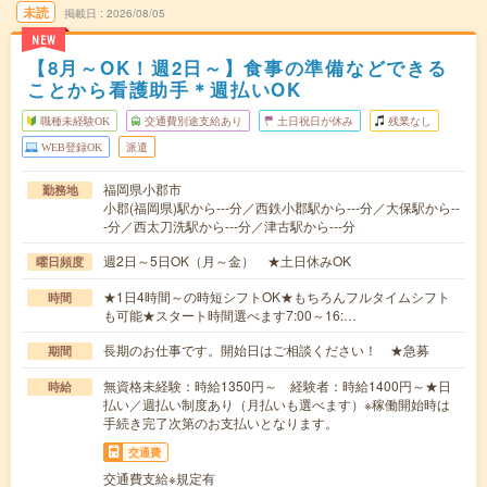
未読
掲載日
2026/08/05
NEW
【8月～OK！週2日～】食事の準備などできる
ことから看護助手＊週払いOK
職種未経験OK
交通費別途支給あり
土日祝日が休み
残業なし
WEB登録OK
派遣
福岡県小郡市
勤務地
小郡(福岡県)駅から---分／西鉄小郡駅から---分／大保駅から--
-分／西太刀洗駅から---分／津古駅から---分
週2日～5日OK（月～金） ★土日休みOK
曜日頻度
★1日4時間～の時短シフトOK★もちろんフルタイムシフト
時間
も可能★スタート時間選べます7:00～16:…
長期のお仕事です。開始日はご相談ください！ ★急募
期間
無資格未経験：時給1350円～ 経験者：時給1400円～★日
時給
払い／週払い制度あり（月払いも選べます）※稼働開始時は
手続き完了次第のお支払いとなります。
交通費
交通費支給※規定有