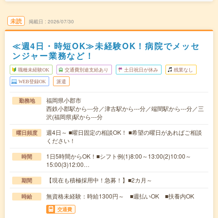
未読
掲載日
2026/07/30
≪週4日・時短OK≫未経験OK！病院でメッセ
ンジャー業務など！
職種未経験OK
交通費別途支給あり
土日祝日が休み
残業なし
WEB登録OK
派遣
福岡県小郡市
勤務地
西鉄小郡駅から---分／津古駅から---分／端間駅から---分／三
沢(福岡県)駅から---分
週4日～ ■曜日固定の相談OK！ ■希望の曜日があればご相談
曜日頻度
ください！
1日5時間からOK！■シフト例(1)8:00～13:00(2)10:00～
時間
15:00(3)12:00…
【現在も積極採用中！急募！】■2カ月～
期間
無資格未経験：時給1300円～ ■週払いOK ■扶養内OK
時給
交通費