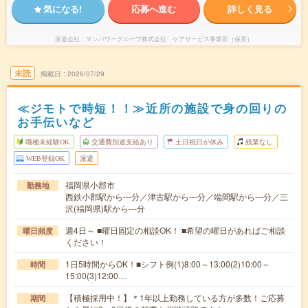
気になる!
応募へ進む
詳しく見る
派遣会社
マンパワーグループ株式会社 ケアサービス事業部（保育）
未読
掲載日
2026/07/29
≪ジモトで時短！！≫近所の施設で身の回りの
お手伝いなど
職種未経験OK
交通費別途支給あり
土日祝日が休み
残業なし
WEB登録OK
派遣
福岡県小郡市
勤務地
西鉄小郡駅から---分／津古駅から---分／端間駅から---分／三
沢(福岡県)駅から---分
週4日～ ■曜日固定の相談OK！ ■希望の曜日があればご相談
曜日頻度
ください！
1日5時間からOK！■シフト例(1)8:00～13:00(2)10:00～
時間
15:00(3)12:00…
【積極採用中！】＊1年以上勤務している方が多数！ご応募
期間