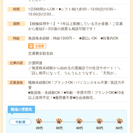
1日5時間からOK！■シフト例(1)8:00～13:00(2)10:00～
時間
15:00(3)12:00…
【積極採用中！】＊1年以上勤務している方が多数！ご応募
期間
から最短2～3日後の就業も相談可能です！
無資格未経験：時給1300円～ ■週払いOK ■扶養内OK
時給
交通費
交通費全額支給
介護関連
仕事内容
／無資格未経験から始める介護施設での生活サポート！＼
「話し相手になって、うんうんとうなずく」「天気が…
職種未経験OK / ブランクOK / パソコンスキル不要 / 英語力不
応募資格
要
■無資格・未経験OK！■年齢・学歴不問！ブランクOK!■10名
以上採用予定！■履歴書不要■社会保険完…
職場の雰囲気
年齢層
20代
30代
40代
50代
60代