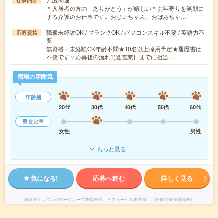
仕事内容
＊入居者の方の「ありがとう」が嬉しい＊お年寄りを笑顔に
する介護のお仕事です。おじいちゃん、おばあちゃ…
職種未経験OK / ブランクOK / パソコンスキル不要 / 英語力不
応募資格
要
無資格・未経験OK年齢不問★10名以上採用予定★履歴書は
不要です▽応募後の流れ1)翌営業日までに担当…
職場の雰囲気
年齢層
20代
30代
40代
50代
60代
男女比率
女性
男性
もっと見る
気になる!
応募へ進む
詳しく見る
派遣会社
マンパワーグループ株式会社 ケアサービス事業部 （医療福祉介護関連）