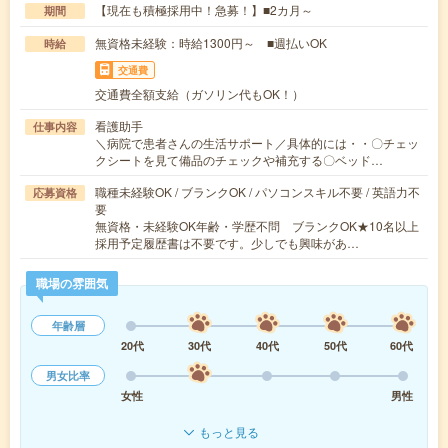
【現在も積極採用中！急募！】■2カ月～
期間
無資格未経験：時給1300円～ ■週払いOK
時給
交通費
交通費全額支給（ガソリン代もOK！）
看護助手
仕事内容
＼病院で患者さんの生活サポート／具体的には・・〇チェッ
クシートを見て備品のチェックや補充する〇ベッド…
職種未経験OK / ブランクOK / パソコンスキル不要 / 英語力不
応募資格
要
無資格・未経験OK年齢・学歴不問 ブランクOK★10名以上
採用予定履歴書は不要です。少しでも興味があ…
職場の雰囲気
年齢層
20代
30代
40代
50代
60代
男女比率
女性
男性
もっと見る