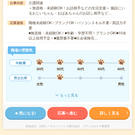
介護関連
仕事内容
＜無資格・未経験OK！お話相手などの生活支援＞ 施設にい
るおじいちゃん・おばあちゃんのお話し相手など…
職種未経験OK / ブランクOK / パソコンスキル不要 / 英語力不
応募資格
要
■無資格・未経験OK！■年齢・学歴不問！ブランクOK!■10名
以上採用予定！■履歴書不要■社会保険完…
職場の雰囲気
年齢層
20代
30代
40代
50代
60代
男女比率
女性
男性
もっと見る
気になる!
応募へ進む
詳しく見る
派遣会社
日研トータルソーシング株式会社 メディカルケア事業部