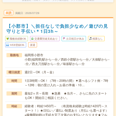
未読
掲載日
2026/07/29
【小郡市】＼担任なしで負担少なめ／遊びの見
守りと手伝い＊1日3h～
職種未経験OK
交通費別途支給あり
土日祝日が休み
残業なし
WEB登録OK
派遣
福岡県小郡市
勤務地
小郡(福岡県)駅から---分／西鉄小郡駅から---分／大保駅から--
-分／西太刀洗駅から---分／味坂駅から---分
週2日～OK（月～金）
曜日頻度
1日3時間～OK！（7時～20時の間）▼選べるシフト例・7時
時間
～12時：朝の受け入れ～お昼の準備・10…
最短2ヶ月～長期 ★急募 ★当月～、さらに先のスタート
期間
もOK！開始日ご相談ください。
経験者：時給1450円～ （有資格未経験は時給1420円～ス
時給
タート！）★日払い／週払い制度あり（月払いも選べます）
※稼働開始時は手続き完了次第のお支払いとなります★フル