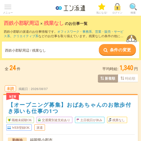
メニュー
気になる!
ログイン
検索
西鉄小郡駅周辺
×
残業なし
のお仕事一覧
西鉄小郡駅の派遣のお仕事情報です。
オフィスワーク・事務系
、
営業・販売・サービ
ス系
、
クリエイティブ系
などのお仕事を取り揃えています。残業なしの条件の他に、
交通費別途支給あり
、
職種未経験OK
、
友だちと一緒の応募OK
などのこだわり条件も
取り揃えています。
条件の変更
西鉄小郡駅周辺 / 残業なし
24
1,340
全
件
平均時給:
円
時給順
新着順
未読
掲載日
2026/08/07
NEW
【オープニング募集】おばあちゃんのお散歩付
き添いも仕事の1つ
職種未経験OK
交通費別途支給あり
土日祝日が休み
残業なし
WEB登録OK
派遣
福岡県小郡市
勤務地