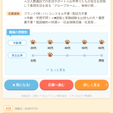
≪少人数施設での生活サポート≫お年寄りたちが自立を目指
して集団生活を送る「グループホーム」。食材の買…
ブランクOK / パソコンスキル不要 / 英語力不要
応募資格
≪年齢・学歴不問！≫■資格と実務経験をお持ちの方＊履歴
書不要＊面談確約≪待遇≫・社会保険完備・社員登…
職場の雰囲気
年齢層
20代
30代
40代
50代
60代
男女比率
女性
男性
もっと見る
気になる!
応募へ進む
詳しく見る
派遣会社
日研トータルソーシング株式会社 メディカルケア事業部
未読
掲載日
2026/07/31