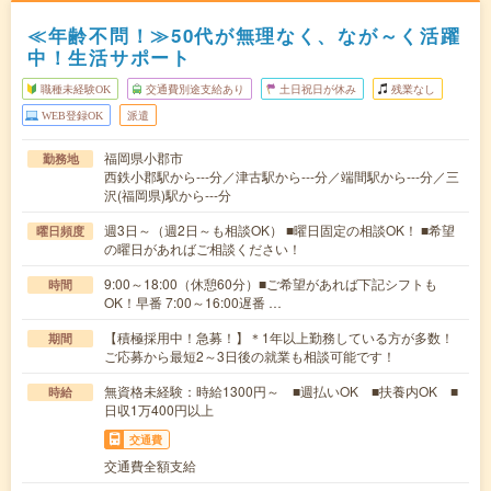
≪年齢不問！≫50代が無理なく、なが～く活躍
中！生活サポート
職種未経験OK
交通費別途支給あり
土日祝日が休み
残業なし
WEB登録OK
派遣
福岡県小郡市
勤務地
西鉄小郡駅から---分／津古駅から---分／端間駅から---分／三
沢(福岡県)駅から---分
週3日～（週2日～も相談OK） ■曜日固定の相談OK！ ■希望
曜日頻度
の曜日があればご相談ください！
9:00～18:00（休憩60分）■ご希望があれば下記シフトも
時間
OK！早番 7:00～16:00遅番 …
【積極採用中！急募！】＊1年以上勤務している方が多数！
期間
ご応募から最短2～3日後の就業も相談可能です！
無資格未経験：時給1300円～ ■週払いOK ■扶養内OK ■
時給
日収1万400円以上
交通費
交通費全額支給