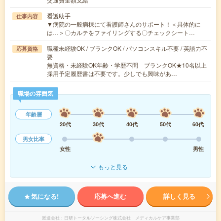
看護助手
仕事内容
▼病院の一般病棟にて看護師さんのサポート！＜具体的に
は…＞〇カルテをファイリングする〇チェックシート…
職種未経験OK / ブランクOK / パソコンスキル不要 / 英語力不
応募資格
要
無資格・未経験OK年齢・学歴不問 ブランクOK★10名以上
採用予定履歴書は不要です。少しでも興味があ…
職場の雰囲気
年齢層
20代
30代
40代
50代
60代
男女比率
女性
男性
もっと見る
気になる!
応募へ進む
詳しく見る
派遣会社
日研トータルソーシング株式会社 メディカルケア事業部