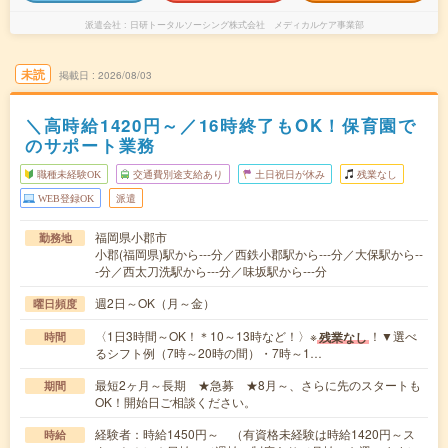
派遣会社
日研トータルソーシング株式会社 メディカルケア事業部
未読
掲載日
2026/08/03
＼高時給1420円～／16時終了もOK！保育園で
のサポート業務
職種未経験OK
交通費別途支給あり
土日祝日が休み
残業なし
WEB登録OK
派遣
福岡県小郡市
勤務地
小郡(福岡県)駅から---分／西鉄小郡駅から---分／大保駅から--
-分／西太刀洗駅から---分／味坂駅から---分
週2日～OK（月～金）
曜日頻度
〈1日3時間～OK！＊10～13時など！〉※
！▼選べ
残業なし
時間
るシフト例（7時～20時の間）・7時～1…
最短2ヶ月～長期 ★急募 ★8月～、さらに先のスタートも
期間
OK！開始日ご相談ください。
経験者：時給1450円～ （有資格未経験は時給1420円～ス
時給