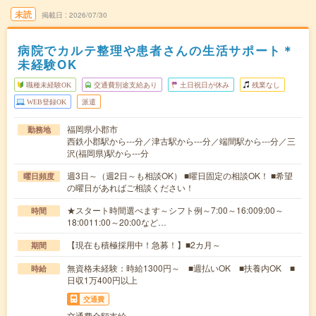
未読
掲載日
2026/07/30
病院でカルテ整理や患者さんの生活サポート＊
未経験OK
職種未経験OK
交通費別途支給あり
土日祝日が休み
残業なし
WEB登録OK
派遣
福岡県小郡市
勤務地
西鉄小郡駅から---分／津古駅から---分／端間駅から---分／三
沢(福岡県)駅から---分
週3日～（週2日～も相談OK） ■曜日固定の相談OK！ ■希望
曜日頻度
の曜日があればご相談ください！
★スタート時間選べます～シフト例～7:00～16:009:00～
時間
18:0011:00～20:00など…
【現在も積極採用中！急募！】■2カ月～
期間
無資格未経験：時給1300円～ ■週払いOK ■扶養内OK ■
時給
日収1万400円以上
交通費
交通費全額支給