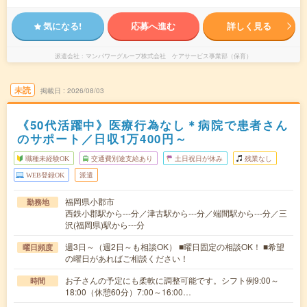
気になる!
応募へ進む
詳しく見る
派遣会社
マンパワーグループ株式会社 ケアサービス事業部（保育）
未読
掲載日
2026/08/03
《50代活躍中》医療行為なし＊病院で患者さん
のサポート／日収1万400円～
職種未経験OK
交通費別途支給あり
土日祝日が休み
残業なし
WEB登録OK
派遣
福岡県小郡市
勤務地
西鉄小郡駅から---分／津古駅から---分／端間駅から---分／三
沢(福岡県)駅から---分
週3日～（週2日～も相談OK） ■曜日固定の相談OK！ ■希望
曜日頻度
の曜日があればご相談ください！
お子さんの予定にも柔軟に調整可能です。シフト例9:00～
時間
18:00（休憩60分）7:00～16:00…