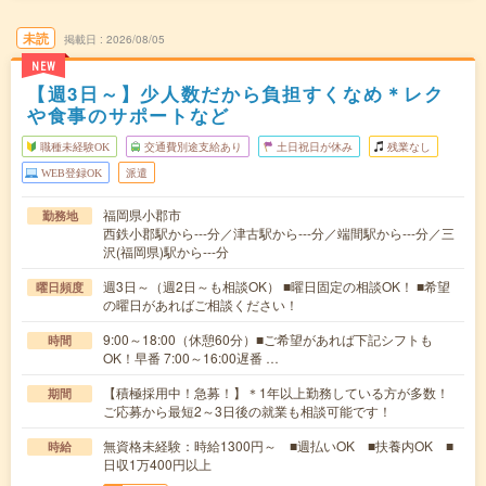
未読
掲載日
2026/08/05
NEW
【週3日～】少人数だから負担すくなめ＊レク
や食事のサポートなど
職種未経験OK
交通費別途支給あり
土日祝日が休み
残業なし
WEB登録OK
派遣
福岡県小郡市
勤務地
西鉄小郡駅から---分／津古駅から---分／端間駅から---分／三
沢(福岡県)駅から---分
週3日～（週2日～も相談OK） ■曜日固定の相談OK！ ■希望
曜日頻度
の曜日があればご相談ください！
9:00～18:00（休憩60分）■ご希望があれば下記シフトも
時間
OK！早番 7:00～16:00遅番 …
【積極採用中！急募！】＊1年以上勤務している方が多数！
期間
ご応募から最短2～3日後の就業も相談可能です！
無資格未経験：時給1300円～ ■週払いOK ■扶養内OK ■
時給
日収1万400円以上