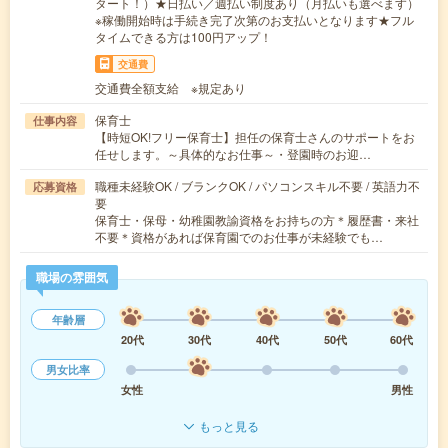
タート！）★日払い／週払い制度あり（月払いも選べます）
※稼働開始時は手続き完了次第のお支払いとなります★フル
タイムできる方は100円アップ！
交通費
交通費全額支給 ※規定あり
保育士
仕事内容
【時短OK!フリー保育士】担任の保育士さんのサポートをお
任せします。～具体的なお仕事～・登園時のお迎…
職種未経験OK / ブランクOK / パソコンスキル不要 / 英語力不
応募資格
要
保育士・保母・幼稚園教諭資格をお持ちの方＊履歴書・来社
不要＊資格があれば保育園でのお仕事が未経験でも…
職場の雰囲気
年齢層
20代
30代
40代
50代
60代
男女比率
女性
男性
もっと見る