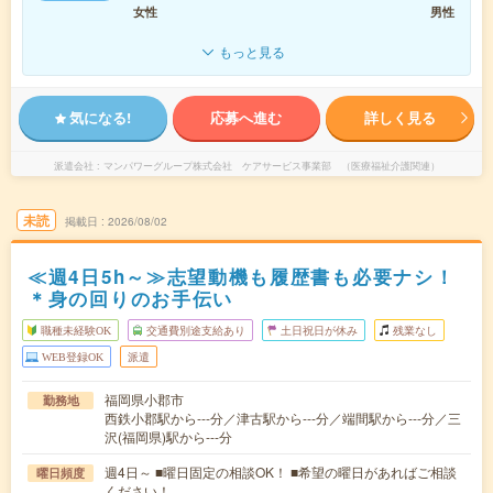
女性
男性
もっと見る
気になる!
応募へ進む
詳しく見る
派遣会社
マンパワーグループ株式会社 ケアサービス事業部 （医療福祉介護関連）
未読
掲載日
2026/08/02
≪週4日5h～≫志望動機も履歴書も必要ナシ！
＊身の回りのお手伝い
職種未経験OK
交通費別途支給あり
土日祝日が休み
残業なし
WEB登録OK
派遣
福岡県小郡市
勤務地
西鉄小郡駅から---分／津古駅から---分／端間駅から---分／三
沢(福岡県)駅から---分
週4日～ ■曜日固定の相談OK！ ■希望の曜日があればご相談
曜日頻度
ください！