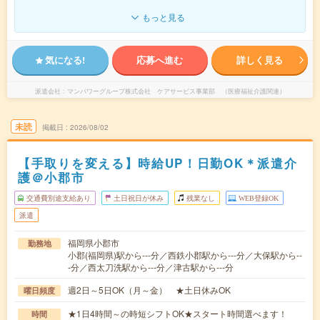
もっと見る
気になる!
応募へ進む
詳しく見る
派遣会社
マンパワーグループ株式会社 ケアサービス事業部 （医療福祉介護関連）
未読
掲載日
2026/08/02
【手取りを変える】時給UP！日勤OK＊派遣介
護＠小郡市
交通費別途支給あり
土日祝日が休み
残業なし
WEB登録OK
派遣
福岡県小郡市
勤務地
小郡(福岡県)駅から---分／西鉄小郡駅から---分／大保駅から--
-分／西太刀洗駅から---分／津古駅から---分
週2日～5日OK（月～金） ★土日休みOK
曜日頻度
★1日4時間～の時短シフトOK★スタート時間選べます！
時間