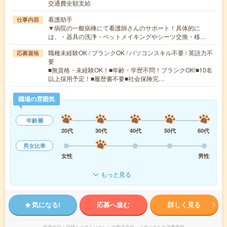
交通費全額支給
看護助手
仕事内容
▼病院の一般病棟にて看護師さんのサポート！具体的に
は、・器具の洗浄・ベットメイキングやシーツ交換・移…
職種未経験OK / ブランクOK / パソコンスキル不要 / 英語力不
応募資格
要
■無資格・未経験OK！■年齢・学歴不問！ブランクOK!■10名
以上採用予定！■履歴書不要■社会保険完…
職場の雰囲気
年齢層
20代
30代
40代
50代
60代
男女比率
女性
男性
もっと見る
気になる!
応募へ進む
詳しく見る
派遣会社
日研トータルソーシング株式会社 メディカルケア事業部