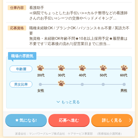
看護助手
仕事内容
≪病院でちょっとしたお手伝い≫○カルテ整理などの看護師
さんのお手伝い○シーツの交換やベッドメイキング…
職種未経験OK / ブランクOK / パソコンスキル不要 / 英語力不
応募資格
要
無資格・未経験OK年齢不問★10名以上採用予定★履歴書は
不要です▽応募後の流れ1)翌営業日までに担当…
職場の雰囲気
年齢層
20代
30代
40代
50代
60代
男女比率
女性
男性
もっと見る
気になる!
応募へ進む
詳しく見る
派遣会社
マンパワーグループ株式会社 ケアサービス事業部 （医療福祉介護関連）