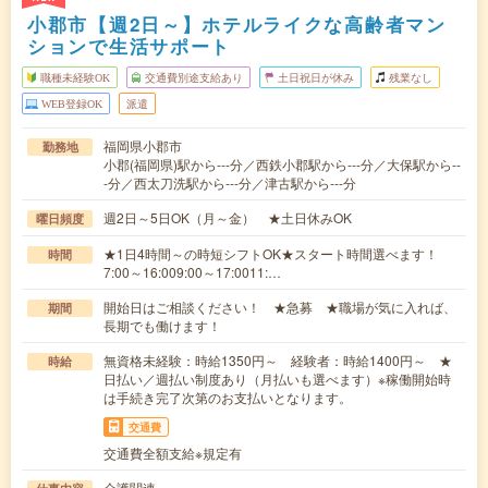
小郡市【週2日～】ホテルライクな高齢者マン
ションで生活サポート
職種未経験OK
交通費別途支給あり
土日祝日が休み
残業なし
WEB登録OK
派遣
福岡県小郡市
勤務地
小郡(福岡県)駅から---分／西鉄小郡駅から---分／大保駅から--
-分／西太刀洗駅から---分／津古駅から---分
週2日～5日OK（月～金） ★土日休みOK
曜日頻度
★1日4時間～の時短シフトOK★スタート時間選べます！
時間
7:00～16:009:00～17:0011:…
開始日はご相談ください！ ★急募 ★職場が気に入れば、
期間
長期でも働けます！
無資格未経験：時給1350円～ 経験者：時給1400円～ ★
時給
日払い／週払い制度あり（月払いも選べます）※稼働開始時
は手続き完了次第のお支払いとなります。
交通費
交通費全額支給※規定有
介護関連