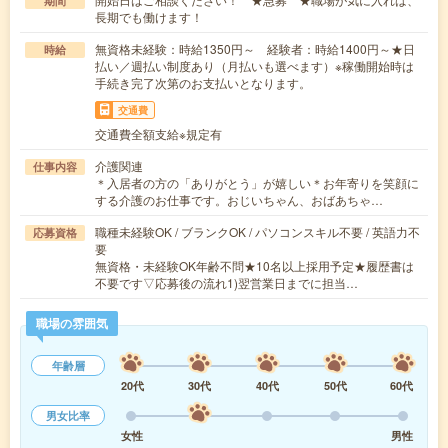
期間
長期でも働けます！
無資格未経験：時給1350円～ 経験者：時給1400円～★日
時給
払い／週払い制度あり（月払いも選べます）※稼働開始時は
手続き完了次第のお支払いとなります。
交通費
交通費全額支給※規定有
介護関連
仕事内容
＊入居者の方の「ありがとう」が嬉しい＊お年寄りを笑顔に
する介護のお仕事です。おじいちゃん、おばあちゃ…
職種未経験OK / ブランクOK / パソコンスキル不要 / 英語力不
応募資格
要
無資格・未経験OK年齢不問★10名以上採用予定★履歴書は
不要です▽応募後の流れ1)翌営業日までに担当…
職場の雰囲気
年齢層
20代
30代
40代
50代
60代
男女比率
女性
男性