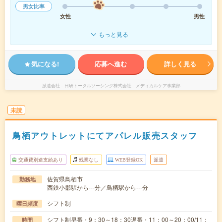
男女比率
女性
男性
もっと見る
気になる!
応募へ進む
詳しく見る
派遣会社
日研トータルソーシング株式会社 メディカルケア事業部
未読
鳥栖アウトレットにてアパレル販売スタッフ
交通費別途支給あり
残業なし
WEB登録OK
派遣
佐賀県鳥栖市
勤務地
西鉄小郡駅から---分／鳥栖駅から---分
シフト制
曜日頻度
シフト制早番・9：30～18：30遅番・11：00～20：00/11：
時間