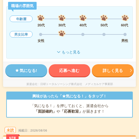
職場の雰囲気
年齢層
20代
30代
40代
50代
60代
男女比率
女性
男性
もっと見る
気になる!
応募へ進む
詳しく見る
派遣会社
日研トータルソーシング株式会社 メディカルケア事業部
興味があったら「★気になる！」をタップ！
「気になる！」を押しておくと、派遣会社から
「面談確約」
や
「応募歓迎」
が届きます！
未読
掲載日
2026/08/06
NEW