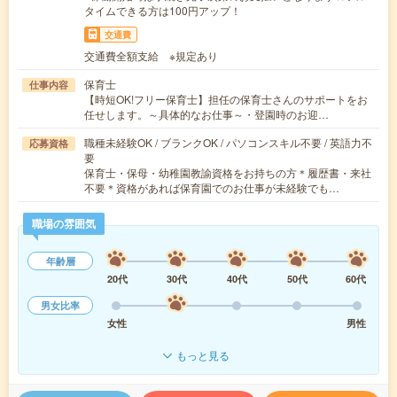
タイムできる方は100円アップ！
交通費
交通費全額支給 ※規定あり
保育士
仕事内容
【時短OK!フリー保育士】担任の保育士さんのサポートをお
任せします。～具体的なお仕事～・登園時のお迎…
職種未経験OK / ブランクOK / パソコンスキル不要 / 英語力不
応募資格
要
保育士・保母・幼稚園教諭資格をお持ちの方＊履歴書・来社
不要＊資格があれば保育園でのお仕事が未経験でも…
職場の雰囲気
年齢層
20代
30代
40代
50代
60代
男女比率
女性
男性
もっと見る