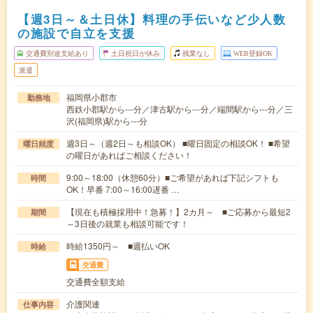
【週3日～＆土日休】料理の手伝いなど少人数
の施設で自立を支援
交通費別途支給あり
土日祝日が休み
残業なし
WEB登録OK
派遣
福岡県小郡市
勤務地
西鉄小郡駅から---分／津古駅から---分／端間駅から---分／三
沢(福岡県)駅から---分
週3日～（週2日～も相談OK） ■曜日固定の相談OK！ ■希望
曜日頻度
の曜日があればご相談ください！
9:00～18:00（休憩60分）■ご希望があれば下記シフトも
時間
OK！早番 7:00～16:00遅番 …
【現在も積極採用中！急募！】2カ月～ ■ご応募から最短2
期間
～3日後の就業も相談可能です！
時給1350円～ ■週払いOK
時給
交通費
交通費全額支給
介護関連
仕事内容