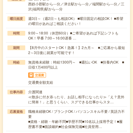
西鉄小郡駅から---分／津古駅から---分／端間駅から---分／三
沢(福岡県)駅から---分
週3日～（週2日～も相談OK） ■曜日固定の相談OK！ ■希望
曜日頻度
の曜日があればご相談ください！
9:00～18:00（休憩60分）■ご希望があれば下記シフトも
時間
OK！早番 7:00～16:00遅番 …
【8月中のスタートOK！急募！】2カ月～ ■ご応募から最短
期間
2～3日後に就業が可能です！
無資格未経験：時給1300円～ ■週払いOK ■扶養内OK ■
時給
日収1万400円以上
交通費
交通費全額支給
介護関連
仕事内容
≪散歩に付き添ったり、お話し相手になったり≫「え？意外
に簡単！」と思うくらい、スグできる仕事からスタ…
職種未経験OK / ブランクOK / パソコンスキル不要 / 英語力不
応募資格
要
■資格・経験・年齢不問■学歴不問■10名以上採用予定！■履
歴書不要■面談確約■社会保険完備■社員登用…