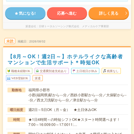
気になる!
応募へ進む
詳しく見る
派遣会社
日研トータルソーシング株式会社 メディカルケア事業部
未読
掲載日
2026/08/02
【8月～OK！週2日～】ホテルライクな高齢者
マンションで生活サポート＊時短OK
職種未経験OK
交通費別途支給あり
土日祝日が休み
残業なし
WEB登録OK
派遣
福岡県小郡市
勤務地
小郡(福岡県)駅から---分／西鉄小郡駅から---分／大保駅から--
-分／西太刀洗駅から---分／津古駅から---分
週2日～5日OK（月～金） ★土日休みOK
曜日頻度
★1日4時間～の時短シフトOK★スタート時間選べます！
時間
7:00～16:009:00～17:0011:…
開始日はご相談ください！ ★急募 ★職場が気に入れば、