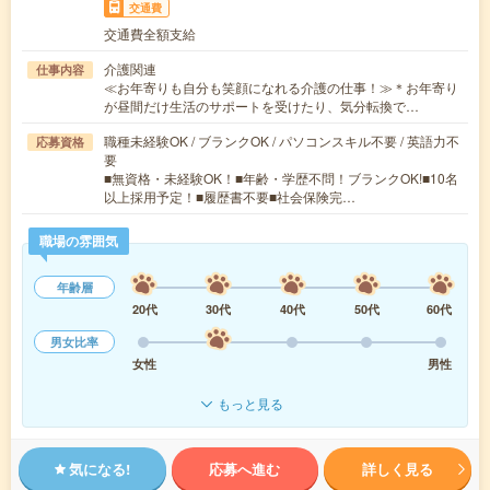
交通費
交通費全額支給
介護関連
仕事内容
≪お年寄りも自分も笑顔になれる介護の仕事！≫＊お年寄り
が昼間だけ生活のサポートを受けたり、気分転換で…
職種未経験OK / ブランクOK / パソコンスキル不要 / 英語力不
応募資格
要
■無資格・未経験OK！■年齢・学歴不問！ブランクOK!■10名
以上採用予定！■履歴書不要■社会保険完…
職場の雰囲気
年齢層
20代
30代
40代
50代
60代
男女比率
女性
男性
もっと見る
気になる!
応募へ進む
詳しく見る