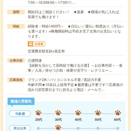
7:00～16:009:00～17:0011:…
開始日はご相談ください！ ★急募 ★職場が気に入れば、
期間
長期でも働けます！
経験者：時給1400円～ ★日払い／週払い制度あり（月払い
時給
も選べます）※稼働開始時は手続き完了次第のお支払いとな
ります。
交通費
交通費全額支給※規定有
介護関連
仕事内容
【経験を活かして高時給で働ける介護】～お仕事内容～・食
事／入浴／排せつ介助・移乗や見守り・レクリエー…
ブランクOK / パソコンスキル不要 / 英語力不要
応募資格
年齢不問★10名以上採用予定★履歴書は不要です▽応募後の
流れ1)翌営業日までに担当より電話・メールで…
職場の雰囲気
年齢層
20代
30代
40代
50代
60代
男女比率