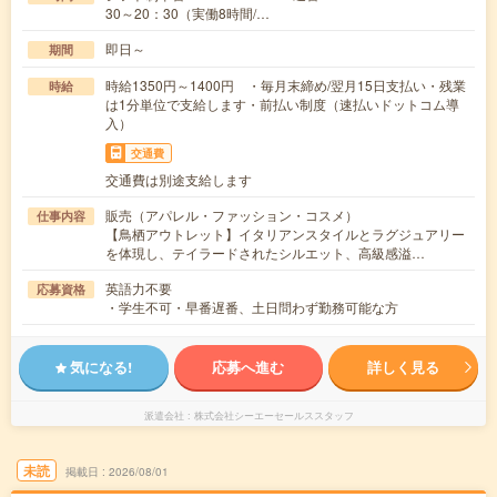
30～20：30（実働8時間/…
即日～
期間
時給1350円～1400円 ・毎月末締め/翌月15日支払い・残業
時給
は1分単位で支給します・前払い制度（速払いドットコム導
入）
交通費
交通費は別途支給します
販売（アパレル・ファッション・コスメ）
仕事内容
【鳥栖アウトレット】イタリアンスタイルとラグジュアリー
を体現し、テイラードされたシルエット、高級感溢…
英語力不要
応募資格
・学生不可・早番遅番、土日問わず勤務可能な方
気になる!
応募へ進む
詳しく見る
派遣会社
株式会社シーエーセールススタッフ
未読
掲載日
2026/08/01