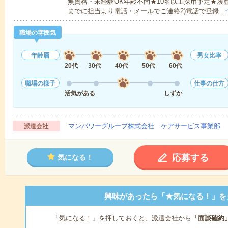
無資格・未経験OK年齢不問★10名以上採用予定★履
までに担当より電話・メールでご連絡2)電話で登録…
職場の雰囲気
年齢層
男女比率
20代
30代
40代
50代
60代
職場の様子
仕事の仕方
活気がある
しずか
マンパワーグループ株式会社 ケアサービス事業部 
派遣会社
応募する
気になる！
興味があったら「★気になる！」を
「気になる！」を押しておくと、派遣会社から
「面談確約