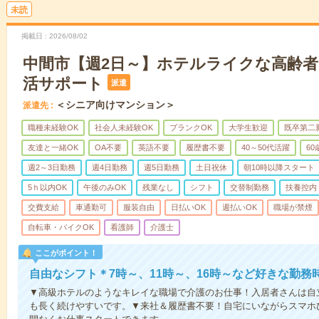
未読
掲載日
2026/08/02
中間市【週2日～】ホテルライクな高齢
活サポート
派遣
＜シニア向けマンション＞
派遣先
職種未経験OK
社会人未経験OK
ブランクOK
大学生歓迎
既卒第二
友達と一緒OK
OA不要
英語不要
履歴書不要
40～50代活躍
6
週2～3日勤務
週4日勤務
週5日勤務
土日祝休
朝10時以降スタート
5ｈ以内OK
午後のみOK
残業なし
シフト
交替制勤務
扶養控内
交費支給
車通勤可
服装自由
日払いOK
週払いOK
職場が禁煙
自転車・バイクOK
看護師
介護士
ここがポイント！
自由なシフト＊7時～、11時～、16時～など好きな勤務
▼高級ホテルのようなキレイな職場で介護のお仕事！入居者さんは自
も長く続けやすいです。▼来社＆履歴書不要！自宅にいながらスマホ