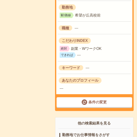
勤務地
希望が丘高校前
駅/路線
職種
---
こだわりINDEX
副業・WワークOK
絶対
---
できれば
キーワード
---
あなたのプロフィール
---
条件の変更
他の検索結果を見る
勤務地でお仕事情報をさがす