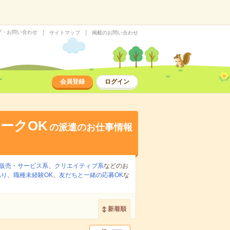
プ・お問い合わせ
サイトマップ
掲載のお問い合わせ
会員登録
ログイン
ークOK
の派遣のお仕事情報
販売・サービス系
、
クリエイティブ系
などのお
あり
、
職種未経験OK
、
友だちと一緒の応募OK
な
新着順