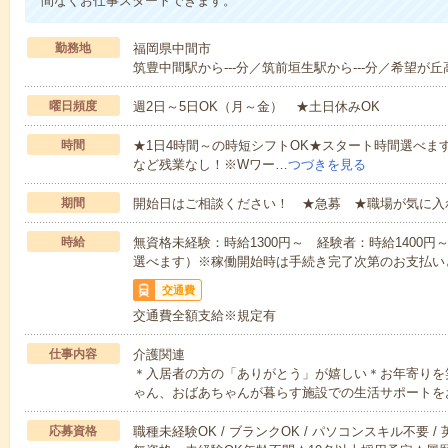
間なくお仕事スタートできます。
勤務地
福岡県中間市
筑豊中間駅から---分／筑前垣生駅から---分／希望が丘高
曜日頻度
週2日～5日OK（月～金） ★土日休みOK
時間
★1日4時間～の時短シフトOK★スタート時間選べます！7:00～1
など残業なし！※Wワー…
つづきを見る
期間
開始日はご相談ください！ ★急募 ★職場が気に入
時給
無資格未経験：時給1300円～ 経験者：時給1400
選べます）※稼働開始時は手続き完了次第のお支払い
交通費
交通費全額支給※規定有
仕事内容
介護関連
＊入居者の方の「ありがとう」が嬉しい＊お年寄りを
ゃん、おばあちゃんが暮らす施設での生活サポートを
応募資格
職種未経験OK / ブランクOK / パソコンスキル不要 /