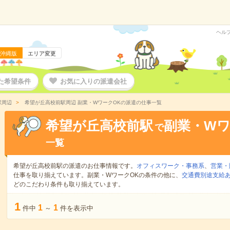
ヘル
沖縄版
エリア変更
た希望条件
お気に入りの派遣会社
駅周辺
希望が丘高校前駅周辺 副業・WワークOKの派遣の仕事一覧
希望が丘高校前駅
副業・Wワ
で
一覧
希望が丘高校前駅の派遣のお仕事情報です。
オフィスワーク・事務系
、
営業・
仕事を取り揃えています。副業・WワークOKの条件の他に、
交通費別途支給
どのこだわり条件も取り揃えています。
1
1
1
件中
～
件を表示中