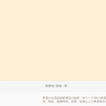
勤務地 / 路線・駅
希望が丘高校前駅周辺の副業・WワークOKの派
地、時給、勤務時間、長期・短期などの希望条件