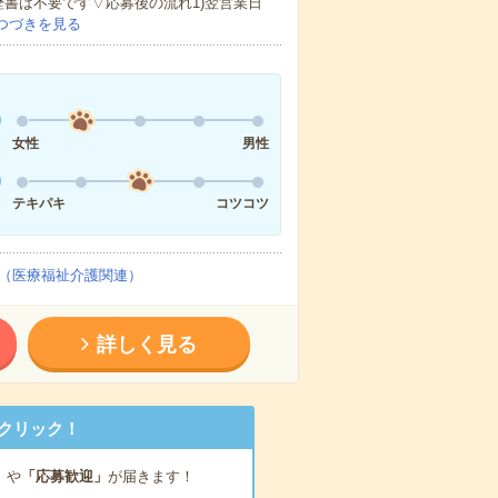
歴書は不要です▽応募後の流れ1)翌営業日
つづきを見る
女性
男性
テキパキ
コツコツ
（医療福祉介護関連）
詳しく見る
クリック！
」
や
「応募歓迎」
が届きます！