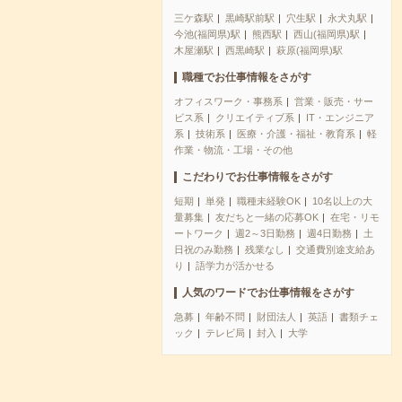
三ケ森駅
黒崎駅前駅
穴生駅
永犬丸駅
今池(福岡県)駅
熊西駅
西山(福岡県)駅
木屋瀬駅
西黒崎駅
萩原(福岡県)駅
職種でお仕事情報をさがす
オフィスワーク・事務系
営業・販売・サー
ビス系
クリエイティブ系
IT・エンジニア
系
技術系
医療・介護・福祉・教育系
軽
作業・物流・工場・その他
こだわりでお仕事情報をさがす
短期
単発
職種未経験OK
10名以上の大
量募集
友だちと一緒の応募OK
在宅・リモ
ートワーク
週2～3日勤務
週4日勤務
土
日祝のみ勤務
残業なし
交通費別途支給あ
り
語学力が活かせる
人気のワードでお仕事情報をさがす
急募
年齢不問
財団法人
英語
書類チェ
ック
テレビ局
封入
大学