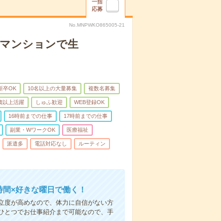
一括
応募
No.MNPWKO865005-21
者マンションで生
新卒OK
10名以上の大量募集
複数名募集
0歳以上活躍
しゅふ歓迎
WEB登録OK
16時前までの仕事
17時前までの仕事
副業・WワークOK
医療福祉
派遣多
電話対応なし
ルーティン
時間×好きな曜日で働く！
立度が高めなので、体力に自信がない方
ひとつでお仕事紹介まで可能なので、手