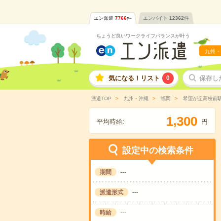
エン派遣
7766
件
エンバイト
12362
件
ちょうど良いワークライフバランスが叶う
九州・
気になる！リスト
0
保存し
派遣TOP
九州・沖縄
福岡
希望が丘高校前
,
1
3
0
0
平均時給:
円
設定中の検索条件
期間
---
派遣形式
---
時給
---