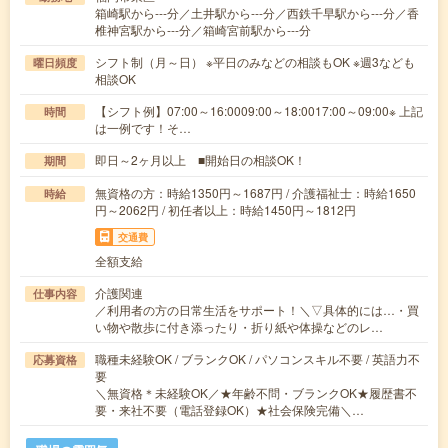
箱崎駅から---分／土井駅から---分／西鉄千早駅から---分／香
椎神宮駅から---分／箱崎宮前駅から---分
シフト制（月～日） ※平日のみなどの相談もOK ※週3なども
曜日頻度
相談OK
【シフト例】07:00～16:0009:00～18:0017:00～09:00※ 上記
時間
は一例です！そ…
即日～2ヶ月以上 ■開始日の相談OK！
期間
無資格の方：時給1350円～1687円 / 介護福祉士：時給1650
時給
円～2062円 / 初任者以上：時給1450円～1812円
交通費
全額支給
介護関連
仕事内容
／利用者の方の日常生活をサポート！＼▽具体的には…・買
い物や散歩に付き添ったり・折り紙や体操などのレ…
職種未経験OK / ブランクOK / パソコンスキル不要 / 英語力不
応募資格
要
＼無資格＊未経験OK／★年齢不問・ブランクOK★履歴書不
要・来社不要（電話登録OK）★社会保険完備＼…