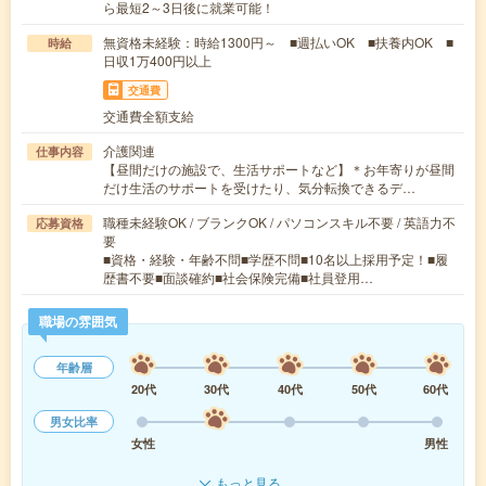
ら最短2～3日後に就業可能！
無資格未経験：時給1300円～ ■週払いOK ■扶養内OK ■
時給
日収1万400円以上
交通費
交通費全額支給
介護関連
仕事内容
【昼間だけの施設で、生活サポートなど】＊お年寄りが昼間
だけ生活のサポートを受けたり、気分転換できるデ…
職種未経験OK / ブランクOK / パソコンスキル不要 / 英語力不
応募資格
要
■資格・経験・年齢不問■学歴不問■10名以上採用予定！■履
歴書不要■面談確約■社会保険完備■社員登用…
職場の雰囲気
年齢層
20代
30代
40代
50代
60代
男女比率
女性
男性
もっと見る