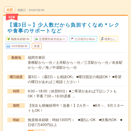
未読
掲載日
2026/08/06
NEW
【週3日～】少人数だから負担すくなめ＊レク
や食事のサポートなど
職種未経験OK
交通費別途支給あり
土日祝日が休み
残業なし
WEB登録OK
派遣
福岡市東区
勤務地
香椎駅から---分／土井駅から---分／三苫駅から---分／奈多駅
から---分／海ノ中道駅から---分
週3日～（週2日～も相談OK） ■曜日固定の相談OK！ ■希望
曜日頻度
の曜日があればご相談ください！
9:00～18:00（休憩60分）■ご希望があれば下記シフトも
時間
OK！早番 7:00～16:00遅番 …
【現在も積極採用中！急募！】2カ月～ ■8月～、9月スター
期間
トもOK！
無資格未経験：時給1300円～ ■週払いOK ■扶養内OK ■
時給
日収1万400円以上