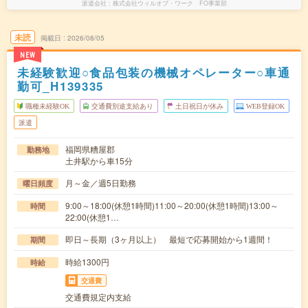
派遣会社
株式会社ウィルオブ・ワーク FO事業部
未読
掲載日
2026/08/05
NEW
未経験歓迎○食品包装の機械オペレーター○車通
勤可_H139335
職種未経験OK
交通費別途支給あり
土日祝日が休み
WEB登録OK
派遣
福岡県糟屋郡
勤務地
土井駅から車15分
月～金／週5日勤務
曜日頻度
9:00～18:00(休憩1時間)11:00～20:00(休憩1時間)13:00～
時間
22:00(休憩1…
即日～長期（3ヶ月以上） 最短で応募開始から1週間！
期間
時給1300円
時給
交通費
交通費規定内支給