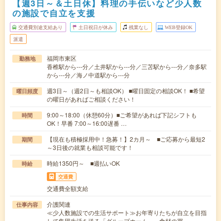
【週3日～＆土日休】料理の手伝いなど少人数
の施設で自立を支援
交通費別途支給あり
土日祝日が休み
残業なし
WEB登録OK
派遣
福岡市東区
勤務地
香椎駅から---分／土井駅から---分／三苫駅から---分／奈多駅
から---分／海ノ中道駅から---分
週3日～（週2日～も相談OK） ■曜日固定の相談OK！ ■希望
曜日頻度
の曜日があればご相談ください！
9:00～18:00（休憩60分）■ご希望があれば下記シフトも
時間
OK！早番 7:00～16:00遅番 …
【現在も積極採用中！急募！】2カ月～ ■ご応募から最短2
期間
～3日後の就業も相談可能です！
時給1350円～ ■週払いOK
時給
交通費
交通費全額支給
介護関連
仕事内容
≪少人数施設での生活サポート≫お年寄りたちが自立を目指
して集団生活を送る「グループホーム」。食材の買…