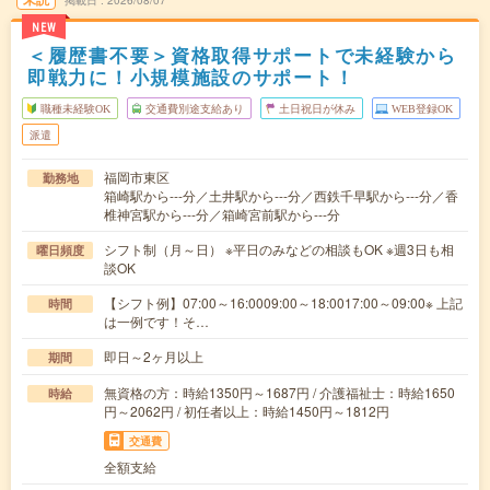
掲載日
2026/08/07
NEW
＜履歴書不要＞資格取得サポートで未経験から
即戦力に！小規模施設のサポート！
職種未経験OK
交通費別途支給あり
土日祝日が休み
WEB登録OK
派遣
福岡市東区
勤務地
箱崎駅から---分／土井駅から---分／西鉄千早駅から---分／香
椎神宮駅から---分／箱崎宮前駅から---分
シフト制（月～日） ※平日のみなどの相談もOK ※週3日も相
曜日頻度
談OK
【シフト例】07:00～16:0009:00～18:0017:00～09:00※ 上記
時間
は一例です！そ…
即日～2ヶ月以上
期間
無資格の方：時給1350円～1687円 / 介護福祉士：時給1650
時給
円～2062円 / 初任者以上：時給1450円～1812円
交通費
全額支給