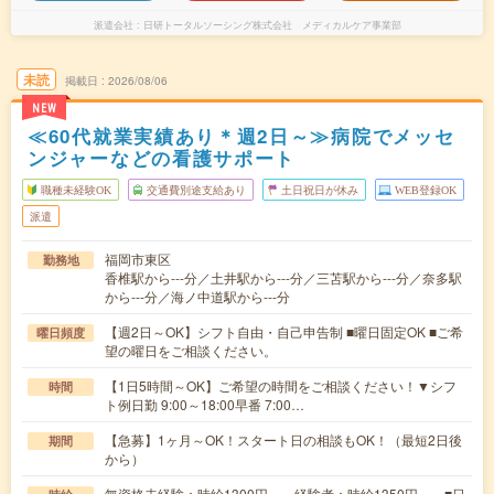
派遣会社
日研トータルソーシング株式会社 メディカルケア事業部
未読
掲載日
2026/08/06
NEW
≪60代就業実績あり＊週2日～≫病院でメッセ
ンジャーなどの看護サポート
職種未経験OK
交通費別途支給あり
土日祝日が休み
WEB登録OK
派遣
福岡市東区
勤務地
香椎駅から---分／土井駅から---分／三苫駅から---分／奈多駅
から---分／海ノ中道駅から---分
【週2日～OK】シフト自由・自己申告制 ■曜日固定OK ■ご希
曜日頻度
望の曜日をご相談ください。
【1日5時間～OK】ご希望の時間をご相談ください！▼シフ
時間
ト例日勤 9:00～18:00早番 7:00…
【急募】1ヶ月～OK！スタート日の相談もOK！（最短2日後
期間
から）
無資格未経験：時給1300円～ 経験者：時給1350円～ ■日