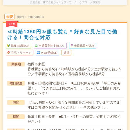
派遣会社
株式会社ウィルオブ・ワーク ケアワーク事業部
未読
掲載日
2026/08/06
NEW
≪時給1350円≫服も髪も＊好きな見た目で働
ける！問合せ対応
職種未経験OK
交通費別途支給あり
土日祝日が休み
在宅・リモート
WEB登録OK
派遣
福岡市東区
勤務地
香椎駅から徒歩5分／箱崎駅から徒歩5分／土井駅から徒歩5
分／千早駅から徒歩5分／香椎宮前駅から徒歩5分
月曜～日曜の間で週4日～ ■土日祝休みもOK 「平日のみ希
曜日頻度
望！」 「できれば土日祝のみで！」 といったご相談もお気
軽にどうぞ！
【1日6時間～OK】様々な時間帯をご用意していますのでま
時間
ずはご希望をお聞かせください！＜その他シフト…
急募！即日～長期 ■8月～・9月～の就業、短期もご相談く
期間
ださい！