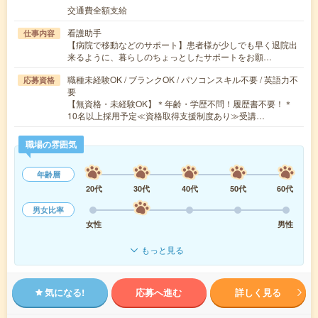
交通費全額支給
看護助手
仕事内容
【病院で移動などのサポート】患者様が少しでも早く退院出
来るように、暮らしのちょっとしたサポートをお願…
職種未経験OK / ブランクOK / パソコンスキル不要 / 英語力不
応募資格
要
【無資格・未経験OK】＊年齢・学歴不問！履歴書不要！＊
10名以上採用予定≪資格取得支援制度あり≫受講…
職場の雰囲気
年齢層
20代
30代
40代
50代
60代
男女比率
女性
男性
もっと見る
気になる!
応募へ進む
詳しく見る