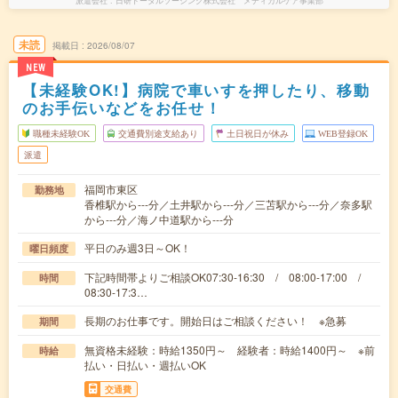
派遣会社
日研トータルソーシング株式会社 メディカルケア事業部
未読
掲載日
2026/08/07
NEW
【未経験OK!】病院で車いすを押したり、移動
のお手伝いなどをお任せ！
職種未経験OK
交通費別途支給あり
土日祝日が休み
WEB登録OK
派遣
福岡市東区
勤務地
香椎駅から---分／土井駅から---分／三苫駅から---分／奈多駅
から---分／海ノ中道駅から---分
平日のみ週3日～OK！
曜日頻度
下記時間帯よりご相談OK07:30-16:30 / 08:00-17:00 /
時間
08:30-17:3…
長期のお仕事です。開始日はご相談ください！ ※急募
期間
無資格未経験：時給1350円～ 経験者：時給1400円～ ※前
時給
払い・日払い・週払いOK
交通費