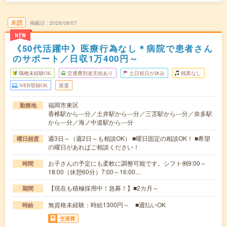
未読
掲載日
2026/08/07
NEW
《50代活躍中》医療行為なし＊病院で患者さん
のサポート／日収1万400円～
職種未経験OK
交通費別途支給あり
土日祝日が休み
残業なし
WEB登録OK
派遣
福岡市東区
勤務地
香椎駅から---分／土井駅から---分／三苫駅から---分／奈多駅
から---分／海ノ中道駅から---分
週3日～（週2日～も相談OK） ■曜日固定の相談OK！ ■希望
曜日頻度
の曜日があればご相談ください！
お子さんの予定にも柔軟に調整可能です。シフト例9:00～
時間
18:00（休憩60分）7:00～16:00…
【現在も積極採用中！急募！】■2カ月～
期間
無資格未経験：時給1300円～ ■週払いOK
時給
交通費