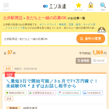
メニュー
気になる!
ログイン
検索
土井駅周辺
×
友だちと一緒の応募OK
のお仕事一覧
土井駅の派遣のお仕事情報です。
オフィスワーク・事務系
、
営業・販売・サービス系
、
クリエイティブ系
などのお仕事を取り揃えています。友だちと一緒の応募OKの条件
の他に、
交通費別途支給あり
、
職種未経験OK
、
週4日勤務
などのこだわり条件も取り
揃えています。
条件の変更
土井駅周辺 / 友だちと一緒の応募OK
37
1,369
全
件
平均時給:
円
時給順
新着順
未読
掲載日
2026/08/08
NEW
＼最短3日で開始可能／3ヵ月で71万円稼ぐ！
未経験OK＊まずはお話し相手から
職種未経験OK
交通費別途支給あり
土日祝日が休み
WEB登録OK
派遣
福岡市東区
勤務地