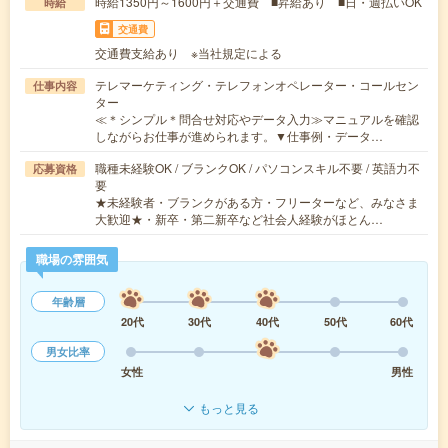
時給1350円～1600円＋交通費 ■昇給あり ■日・週払いOK
時給
交通費
交通費支給あり ※当社規定による
テレマーケティング・テレフォンオペレーター・コールセン
仕事内容
ター
≪＊シンプル＊問合せ対応やデータ入力≫マニュアルを確認
しながらお仕事が進められます。▼仕事例・データ…
職種未経験OK / ブランクOK / パソコンスキル不要 / 英語力不
応募資格
要
★未経験者・ブランクがある方・フリーターなど、みなさま
大歓迎★・新卒・第二新卒など社会人経験がほとん…
職場の雰囲気
年齢層
20代
30代
40代
50代
60代
男女比率
女性
男性
もっと見る