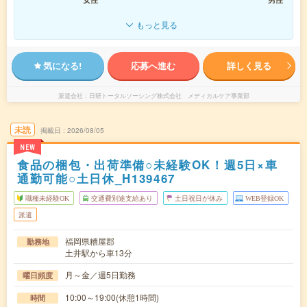
もっと見る
気になる!
応募へ進む
詳しく見る
派遣会社
日研トータルソーシング株式会社 メディカルケア事業部
未読
掲載日
2026/08/05
NEW
食品の梱包・出荷準備○未経験OK！週5日×車
通勤可能○土日休_H139467
職種未経験OK
交通費別途支給あり
土日祝日が休み
WEB登録OK
派遣
福岡県糟屋郡
勤務地
土井駅から車13分
月～金／週5日勤務
曜日頻度
10:00～19:00(休憩1時間)
時間