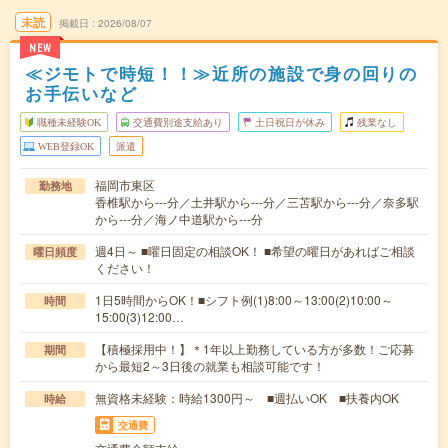
未読
掲載日
2026/08/07
NEW
≪ジモトで時短！！≫近所の施設で身の回りの
お手伝いなど
職種未経験OK
交通費別途支給あり
土日祝日が休み
残業なし
WEB登録OK
派遣
福岡市東区
勤務地
香椎駅から---分／土井駅から---分／三苫駅から---分／奈多駅
から---分／海ノ中道駅から---分
週4日～ ■曜日固定の相談OK！ ■希望の曜日があればご相談
曜日頻度
ください！
1日5時間からOK！■シフト例(1)8:00～13:00(2)10:00～
時間
15:00(3)12:00…
【積極採用中！】＊1年以上勤務している方が多数！ご応募
期間
から最短2～3日後の就業も相談可能です！
無資格未経験：時給1300円～ ■週払いOK ■扶養内OK
時給
交通費