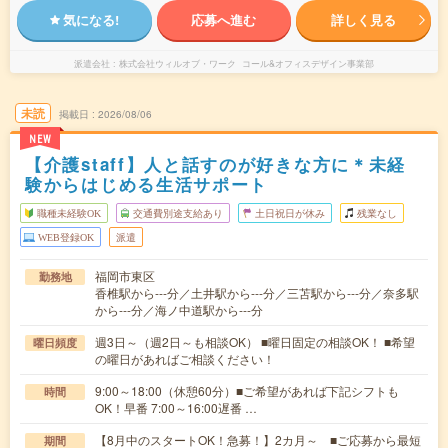
気になる!
応募へ進む
詳しく見る
派遣会社
株式会社ウィルオブ・ワーク コール&オフィスデザイン事業部
未読
掲載日
2026/08/06
NEW
【介護staff】人と話すのが好きな方に＊未経
験からはじめる生活サポート
職種未経験OK
交通費別途支給あり
土日祝日が休み
残業なし
WEB登録OK
派遣
福岡市東区
勤務地
香椎駅から---分／土井駅から---分／三苫駅から---分／奈多駅
から---分／海ノ中道駅から---分
週3日～（週2日～も相談OK） ■曜日固定の相談OK！ ■希望
曜日頻度
の曜日があればご相談ください！
9:00～18:00（休憩60分）■ご希望があれば下記シフトも
時間
OK！早番 7:00～16:00遅番 …
【8月中のスタートOK！急募！】2カ月～ ■ご応募から最短
期間