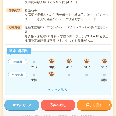
交通費全額支給（ガソリン代もOK！）
看護助手
仕事内容
＼病院で患者さんの生活サポート／具体的には・・〇チェッ
クシートを見て備品のチェックや補充する〇ベッド…
職種未経験OK / ブランクOK / パソコンスキル不要 / 英語力不
応募資格
要
無資格・未経験OK年齢・学歴不問 ブランクOK★10名以上
採用予定履歴書は不要です。少しでも興味があ…
職場の雰囲気
年齢層
20代
30代
40代
50代
60代
男女比率
女性
男性
もっと見る
気になる!
応募へ進む
詳しく見る