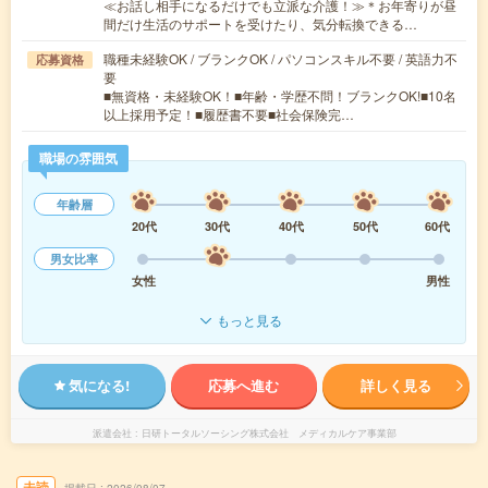
≪お話し相手になるだけでも立派な介護！≫＊お年寄りが昼
間だけ生活のサポートを受けたり、気分転換できる…
職種未経験OK / ブランクOK / パソコンスキル不要 / 英語力不
応募資格
要
■無資格・未経験OK！■年齢・学歴不問！ブランクOK!■10名
以上採用予定！■履歴書不要■社会保険完…
職場の雰囲気
年齢層
20代
30代
40代
50代
60代
男女比率
女性
男性
もっと見る
気になる!
応募へ進む
詳しく見る
派遣会社
日研トータルソーシング株式会社 メディカルケア事業部
未読