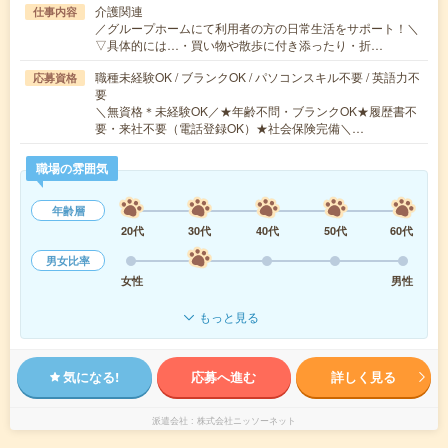
介護関連
仕事内容
／グループホームにて利用者の方の日常生活をサポート！＼
▽具体的には…・買い物や散歩に付き添ったり・折…
職種未経験OK / ブランクOK / パソコンスキル不要 / 英語力不
応募資格
要
＼無資格＊未経験OK／★年齢不問・ブランクOK★履歴書不
要・来社不要（電話登録OK）★社会保険完備＼…
職場の雰囲気
年齢層
20代
30代
40代
50代
60代
男女比率
女性
男性
もっと見る
気になる!
応募へ進む
詳しく見る
派遣会社
株式会社ニッソーネット