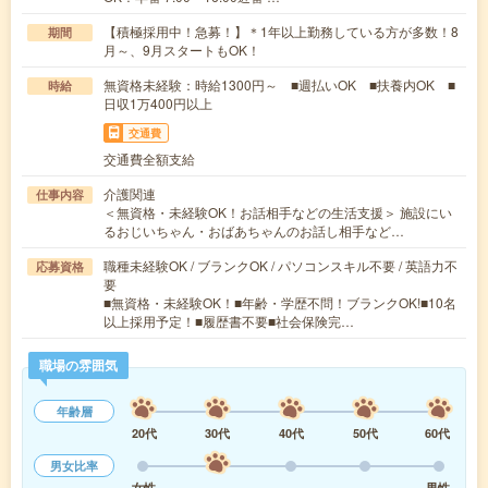
【積極採用中！急募！】＊1年以上勤務している方が多数！8
期間
月～、9月スタートもOK！
無資格未経験：時給1300円～ ■週払いOK ■扶養内OK ■
時給
日収1万400円以上
交通費
交通費全額支給
介護関連
仕事内容
＜無資格・未経験OK！お話相手などの生活支援＞ 施設にい
るおじいちゃん・おばあちゃんのお話し相手など…
職種未経験OK / ブランクOK / パソコンスキル不要 / 英語力不
応募資格
要
■無資格・未経験OK！■年齢・学歴不問！ブランクOK!■10名
以上採用予定！■履歴書不要■社会保険完…
職場の雰囲気
年齢層
20代
30代
40代
50代
60代
男女比率
女性
男性