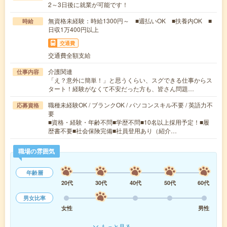
2～3日後に就業が可能です！
無資格未経験：時給1300円～ ■週払いOK ■扶養内OK ■
時給
日収1万400円以上
交通費
交通費全額支給
介護関連
仕事内容
「え？意外に簡単！」と思うくらい、スグできる仕事からス
タート！経験がなくて不安だった方も、皆さん問題…
職種未経験OK / ブランクOK / パソコンスキル不要 / 英語力不
応募資格
要
■資格・経験・年齢不問■学歴不問■10名以上採用予定！■履
歴書不要■社会保険完備■社員登用あり（紹介…
職場の雰囲気
年齢層
20代
30代
40代
50代
60代
男女比率
女性
男性
もっと見る