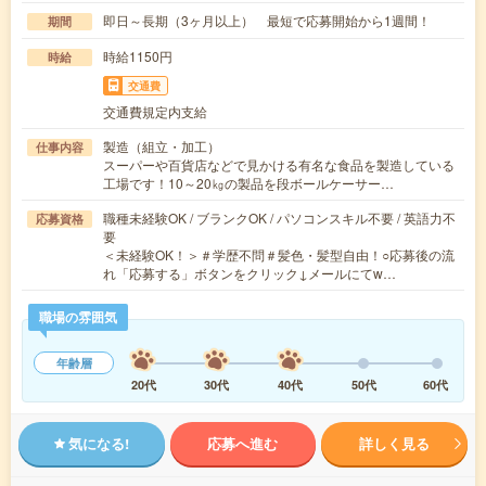
即日～長期（3ヶ月以上） 最短で応募開始から1週間！
期間
時給1150円
時給
交通費
交通費規定内支給
製造（組立・加工）
仕事内容
スーパーや百貨店などで見かける有名な食品を製造している
工場です！10～20㎏の製品を段ボールケーサー…
職種未経験OK / ブランクOK / パソコンスキル不要 / 英語力不
応募資格
要
＜未経験OK！＞＃学歴不問＃髪色・髪型自由！○応募後の流
れ「応募する」ボタンをクリック↓メールにてw…
職場の雰囲気
年齢層
20代
30代
40代
50代
60代
気になる!
応募へ進む
詳しく見る