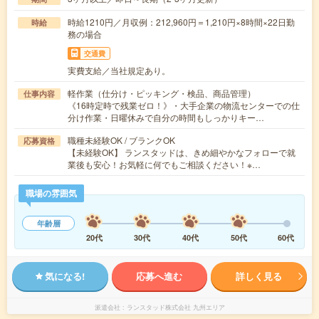
時給1210円／月収例：212,960円＝1,210円×8時間×22日勤
時給
務の場合
交通費
実費支給／当社規定あり。
軽作業（仕分け・ピッキング・検品、商品管理）
仕事内容
《16時定時で残業ゼロ！》・大手企業の物流センターでの仕
分け作業・日曜休みで自分の時間もしっかりキー…
職種未経験OK / ブランクOK
応募資格
【未経験OK】 ランスタッドは、きめ細やかなフォローで就
業後も安心！お気軽に何でもご相談ください！※…
職場の雰囲気
年齢層
20代
30代
40代
50代
60代
気になる!
応募へ進む
詳しく見る
派遣会社
ランスタッド株式会社 九州エリア