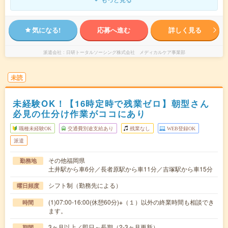
気になる!
応募へ進む
詳しく見る
派遣会社
日研トータルソーシング株式会社 メディカルケア事業部
未読
未経験OK！【16時定時で残業ゼロ】朝型さん
必見の仕分け作業がココにあり
職種未経験OK
交通費別途支給あり
残業なし
WEB登録OK
派遣
その他福岡県
勤務地
土井駅から車6分／長者原駅から車11分／吉塚駅から車15分
シフト制（勤務先による）
曜日頻度
(1)07:00-16:00(休憩60分)※（１）以外の終業時間も相談でき
時間
ます。
3ヶ月以上／即日～長期（2-3ヶ月更新）
期間