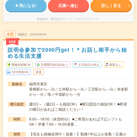
気になる!
応募へ進む
詳しく見る
派遣会社
株式会社ブレイブ（マイナビグループ）
未読
掲載日
2026/08/05
NEW
説明会参加で2000円get！＊お話し相手から始
める生活支援
職種未経験OK
交通費別途支給あり
土日祝日が休み
残業なし
WEB登録OK
派遣
福岡市東区
勤務地
香椎駅から---分／土井駅から---分／三苫駅から---分／奈多駅
から---分／海ノ中道駅から---分
週3日～（週2日～も相談OK） ■曜日固定の相談OK！ ■希望
曜日頻度
の曜日があればご相談ください！
9:00～18:00（休憩60分）■ご希望があれば下記シフトも
時間
OK！早番 7:00～16:00遅番 …
【現在も積極採用中！急募！】勤務1年以上が多数！応募か
期間