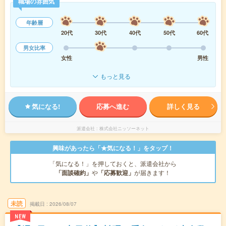
職場の雰囲気
年齢層
20代
30代
40代
50代
60代
男女比率
女性
男性
もっと見る
気になる!
応募へ進む
詳しく見る
派遣会社
株式会社ニッソーネット
興味があったら「★気になる！」をタップ！
「気になる！」を押しておくと、派遣会社から
「面談確約」
や
「応募歓迎」
が届きます！
未読
掲載日
2026/08/07
NEW