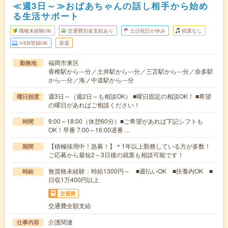
≪週3日～≫おばあちゃんの話し相手から始め
る生活サポート
職種未経験OK
交通費別途支給あり
土日祝日が休み
残業なし
WEB登録OK
派遣
福岡市東区
勤務地
香椎駅から---分／土井駅から---分／三苫駅から---分／奈多駅
から---分／海ノ中道駅から---分
週3日～（週2日～も相談OK） ■曜日固定の相談OK！ ■希望
曜日頻度
の曜日があればご相談ください！
9:00～18:00（休憩60分）■ご希望があれば下記シフトも
時間
OK！早番 7:00～16:00遅番 …
【積極採用中！急募！】＊1年以上勤務している方が多数！
期間
ご応募から最短2～3日後の就業も相談可能です！
無資格未経験：時給1300円～ ■週払いOK ■扶養内OK ■
時給
日収1万400円以上
交通費
交通費全額支給
介護関連
仕事内容