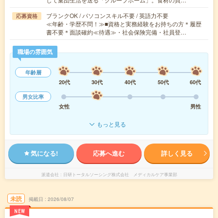
ブランクOK / パソコンスキル不要 / 英語力不要
応募資格
≪年齢・学歴不問！≫■資格と実務経験をお持ちの方＊履歴
書不要＊面談確約≪待遇≫・社会保険完備・社員登…
職場の雰囲気
年齢層
20代
30代
40代
50代
60代
男女比率
女性
男性
もっと見る
気になる!
応募へ進む
詳しく見る
派遣会社
日研トータルソーシング株式会社 メディカルケア事業部
未読
掲載日
2026/08/07
NEW