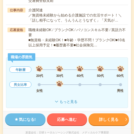
交通費全額支給
介護関連
仕事内容
／無資格未経験から始める介護施設での生活サポート！＼
「話し相手になって、うんうんとうなずく」「天気が…
職種未経験OK / ブランクOK / パソコンスキル不要 / 英語力不
応募資格
要
■無資格・未経験OK！■年齢・学歴不問！ブランクOK!■10名
以上採用予定！■履歴書不要■社会保険完…
職場の雰囲気
年齢層
20代
30代
40代
50代
60代
男女比率
女性
男性
もっと見る
気になる!
応募へ進む
詳しく見る
派遣会社
日研トータルソーシング株式会社 メディカルケア事業部