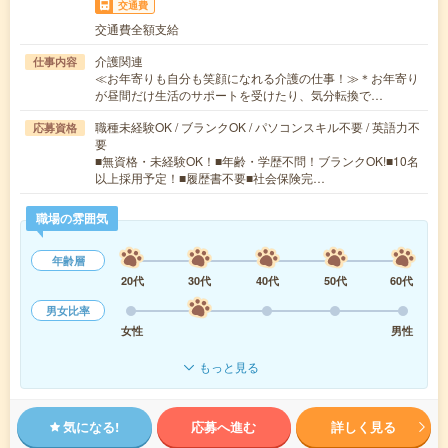
交通費
交通費全額支給
介護関連
仕事内容
≪お年寄りも自分も笑顔になれる介護の仕事！≫＊お年寄り
が昼間だけ生活のサポートを受けたり、気分転換で…
職種未経験OK / ブランクOK / パソコンスキル不要 / 英語力不
応募資格
要
■無資格・未経験OK！■年齢・学歴不問！ブランクOK!■10名
以上採用予定！■履歴書不要■社会保険完…
職場の雰囲気
年齢層
20代
30代
40代
50代
60代
男女比率
女性
男性
もっと見る
気になる!
応募へ進む
詳しく見る