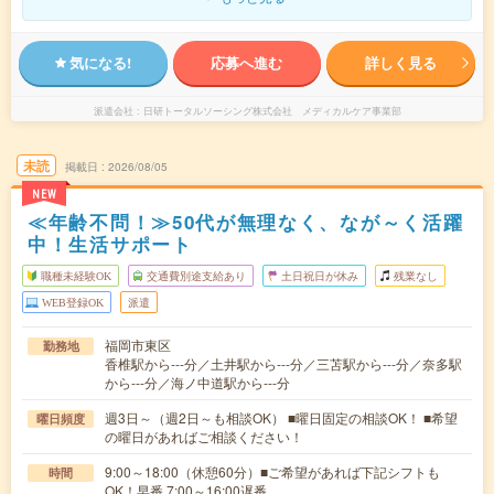
気になる!
応募へ進む
詳しく見る
派遣会社
日研トータルソーシング株式会社 メディカルケア事業部
未読
掲載日
2026/08/05
NEW
≪年齢不問！≫50代が無理なく、なが～く活躍
中！生活サポート
職種未経験OK
交通費別途支給あり
土日祝日が休み
残業なし
WEB登録OK
派遣
福岡市東区
勤務地
香椎駅から---分／土井駅から---分／三苫駅から---分／奈多駅
から---分／海ノ中道駅から---分
週3日～（週2日～も相談OK） ■曜日固定の相談OK！ ■希望
曜日頻度
の曜日があればご相談ください！
9:00～18:00（休憩60分）■ご希望があれば下記シフトも
時間
OK！早番 7:00～16:00遅番 …