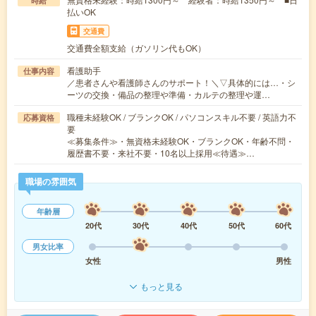
時給
払いOK
交通費
交通費全額支給（ガソリン代もOK）
看護助手
仕事内容
／患者さんや看護師さんのサポート！＼▽具体的には…・シ
ーツの交換・備品の整理や準備・カルテの整理や運…
職種未経験OK / ブランクOK / パソコンスキル不要 / 英語力不
応募資格
要
≪募集条件≫・無資格未経験OK・ブランクOK・年齢不問・
履歴書不要・来社不要・10名以上採用≪待遇≫…
職場の雰囲気
年齢層
20代
30代
40代
50代
60代
男女比率
女性
男性
もっと見る