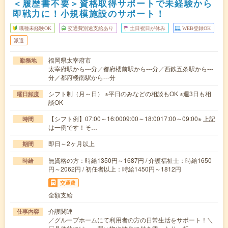
＜履歴書不要＞資格取得サポートで未経験から
即戦力に！小規模施設のサポート！
職種未経験OK
交通費別途支給あり
土日祝日が休み
WEB登録OK
派遣
福岡県太宰府市
勤務地
太宰府駅から---分／都府楼前駅から---分／西鉄五条駅から---
分／都府楼南駅から---分
シフト制（月～日） ※平日のみなどの相談もOK ※週3日も相
曜日頻度
談OK
【シフト例】07:00～16:0009:00～18:0017:00～09:00※ 上記
時間
は一例です！そ…
即日～2ヶ月以上
期間
無資格の方：時給1350円～1687円 / 介護福祉士：時給1650
時給
円～2062円 / 初任者以上：時給1450円～1812円
交通費
全額支給
介護関連
仕事内容
／グループホームにて利用者の方の日常生活をサポート！＼