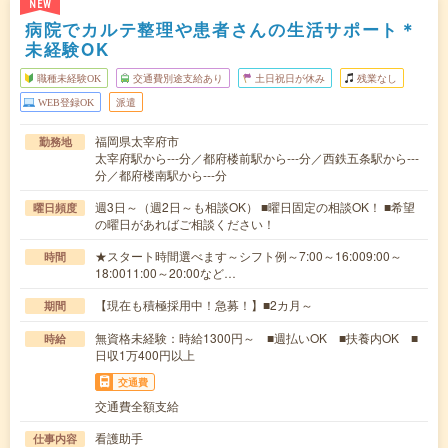
NEW
病院でカルテ整理や患者さんの生活サポート＊
未経験OK
職種未経験OK
交通費別途支給あり
土日祝日が休み
残業なし
WEB登録OK
派遣
福岡県太宰府市
勤務地
太宰府駅から---分／都府楼前駅から---分／西鉄五条駅から---
分／都府楼南駅から---分
週3日～（週2日～も相談OK） ■曜日固定の相談OK！ ■希望
曜日頻度
の曜日があればご相談ください！
★スタート時間選べます～シフト例～7:00～16:009:00～
時間
18:0011:00～20:00など…
【現在も積極採用中！急募！】■2カ月～
期間
無資格未経験：時給1300円～ ■週払いOK ■扶養内OK ■
時給
日収1万400円以上
交通費
交通費全額支給
看護助手
仕事内容