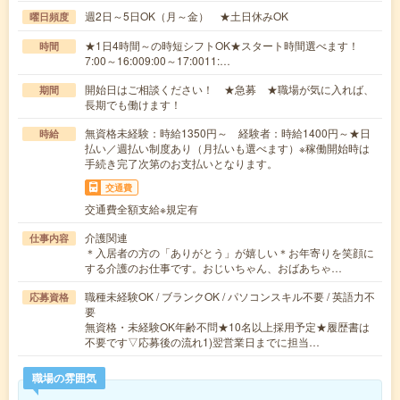
週2日～5日OK（月～金） ★土日休みOK
曜日頻度
★1日4時間～の時短シフトOK★スタート時間選べます！
時間
7:00～16:009:00～17:0011:…
開始日はご相談ください！ ★急募 ★職場が気に入れば、
期間
長期でも働けます！
無資格未経験：時給1350円～ 経験者：時給1400円～★日
時給
払い／週払い制度あり（月払いも選べます）※稼働開始時は
手続き完了次第のお支払いとなります。
交通費
交通費全額支給※規定有
介護関連
仕事内容
＊入居者の方の「ありがとう」が嬉しい＊お年寄りを笑顔に
する介護のお仕事です。おじいちゃん、おばあちゃ…
職種未経験OK / ブランクOK / パソコンスキル不要 / 英語力不
応募資格
要
無資格・未経験OK年齢不問★10名以上採用予定★履歴書は
不要です▽応募後の流れ1)翌営業日までに担当…
職場の雰囲気