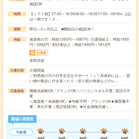
相談OK
【シフト例】07:00～16:0009:00～18:0017:00～09:00※ 上記
時間
は一例です！そ…
即日～2ヶ月以上 ■開始日の相談OK！
期間
無資格の方：時給1350円～1687円 / 介護福祉士：時給1650
時給
円～2062円 / 初任者以上：時給1450円～1812円
交通費
全額支給
介護関連
仕事内容
／利用者の方の日常生活をサポート！＼▽具体的には…・買
い物や散歩に付き添ったり・折り紙や体操などのレ…
職種未経験OK / ブランクOK / パソコンスキル不要 / 英語力不
応募資格
要
＼無資格＊未経験OK／★年齢不問・ブランクOK★履歴書不
要・来社不要（電話登録OK）★社会保険完備＼…
職場の雰囲気
年齢層
20代
30代
40代
50代
60代