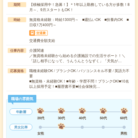
【積極採用中！急募！】＊1年以上勤務している方が多数！8
期間
月～、9月スタートもOK！
無資格未経験：時給1300円～ ■週払いOK ■扶養内OK ■
時給
日収1万400円～
交通費
交通費全額支給
介護関連
仕事内容
／無資格未経験から始める介護施設での生活サポート！＼
「話し相手になって、うんうんとうなずく」「天気が…
職種未経験OK / ブランクOK / パソコンスキル不要 / 英語力不
応募資格
要
■無資格・未経験OK！■年齢・学歴不問！ブランクOK!■10名
以上採用予定！■履歴書不要■社会保険完…
職場の雰囲気
年齢層
20代
30代
40代
50代
60代
男女比率
女性
男性