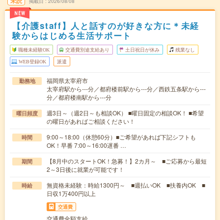
未読
掲載日
2026/08/08
NEW
【介護staff】人と話すのが好きな方に＊未経
験からはじめる生活サポート
職種未経験OK
交通費別途支給あり
土日祝日が休み
残業なし
WEB登録OK
派遣
福岡県太宰府市
勤務地
太宰府駅から---分／都府楼前駅から---分／西鉄五条駅から---
分／都府楼南駅から---分
週3日～（週2日～も相談OK） ■曜日固定の相談OK！ ■希望
曜日頻度
の曜日があればご相談ください！
9:00～18:00（休憩60分）■ご希望があれば下記シフトも
時間
OK！早番 7:00～16:00遅番 …
【8月中のスタートOK！急募！】2カ月～ ■ご応募から最短
期間
2～3日後に就業が可能です！
無資格未経験：時給1300円～ ■週払いOK ■扶養内OK ■
時給
日収1万400円以上
交通費
交通費全額支給