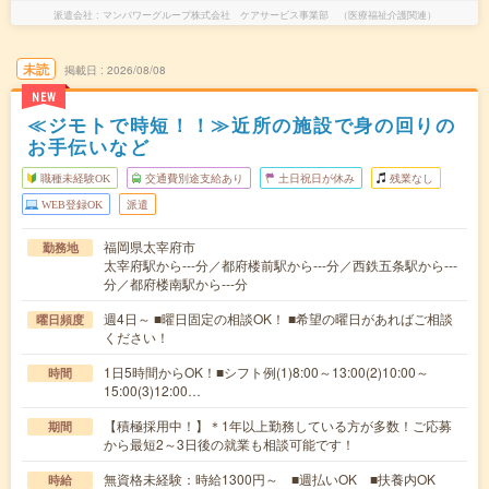
派遣会社
マンパワーグループ株式会社 ケアサービス事業部 （医療福祉介護関連）
未読
掲載日
2026/08/08
NEW
≪ジモトで時短！！≫近所の施設で身の回りの
お手伝いなど
職種未経験OK
交通費別途支給あり
土日祝日が休み
残業なし
WEB登録OK
派遣
福岡県太宰府市
勤務地
太宰府駅から---分／都府楼前駅から---分／西鉄五条駅から---
分／都府楼南駅から---分
週4日～ ■曜日固定の相談OK！ ■希望の曜日があればご相談
曜日頻度
ください！
1日5時間からOK！■シフト例(1)8:00～13:00(2)10:00～
時間
15:00(3)12:00…
【積極採用中！】＊1年以上勤務している方が多数！ご応募
期間
から最短2～3日後の就業も相談可能です！
無資格未経験：時給1300円～ ■週払いOK ■扶養内OK
時給