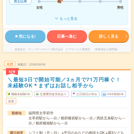
男女比率
女性
男性
もっと見る
気になる!
応募へ進む
詳しく見る
派遣会社
マンパワーグループ株式会社 ケアサービス事業部 （医療福祉介護関連）
未読
掲載日
2026/08/06
NEW
＼最短3日で開始可能／3ヵ月で71万円稼ぐ！
未経験OK＊まずはお話し相手から
職種未経験OK
交通費別途支給あり
土日祝日が休み
WEB登録OK
派遣
福岡県太宰府市
勤務地
太宰府駅から---分／都府楼前駅から---分／西鉄五条駅から---
分／都府楼南駅から---分
シフト制（月～日） ※平日のみなどの相談もOK ※週3なども
曜日頻度