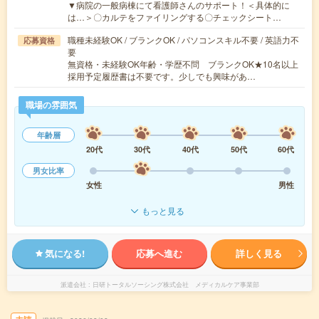
▼病院の一般病棟にて看護師さんのサポート！＜具体的に
は…＞〇カルテをファイリングする〇チェックシート…
職種未経験OK / ブランクOK / パソコンスキル不要 / 英語力不
応募資格
要
無資格・未経験OK年齢・学歴不問 ブランクOK★10名以上
採用予定履歴書は不要です。少しでも興味があ…
職場の雰囲気
年齢層
20代
30代
40代
50代
60代
男女比率
女性
男性
もっと見る
気になる!
応募へ進む
詳しく見る
派遣会社
日研トータルソーシング株式会社 メディカルケア事業部