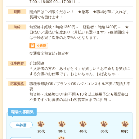
7:00～16:009:00～17:0011:…
開始日はご相談ください！ ★急募 ★職場が気に入れば、
期間
長期でも働けます！
無資格未経験：時給1350円～ 経験者：時給1400円～ ★
時給
日払い／週払い制度あり（月払いも選べます）※稼働開始時
は手続き完了次第のお支払いとなります。
交通費
交通費全額支給※規定有
介護関連
仕事内容
＊入居者の方の「ありがとう」が嬉しい＊お年寄りを笑顔に
する介護のお仕事です。おじいちゃん、おばあちゃ…
職種未経験OK / ブランクOK / パソコンスキル不要 / 英語力不
応募資格
要
無資格・未経験OK年齢不問★10名以上採用予定★履歴書は
不要です▽応募後の流れ1)翌営業日までに担当…
職場の雰囲気
年齢層
20代
30代
40代
50代
60代