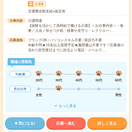
交通費
交通費全額支給※規定有
介護関連
仕事内容
【経験を活かして高時給で働ける介護】～お仕事内容～・食
事／入浴／排せつ介助・移乗や見守り・レクリエー…
ブランクOK / パソコンスキル不要 / 英語力不要
応募資格
年齢不問★10名以上採用予定★履歴書は不要です▽応募後の
流れ1)翌営業日までに担当より電話・メールで…
職場の雰囲気
年齢層
20代
30代
40代
50代
60代
男女比率
女性
男性
もっと見る
気になる!
応募へ進む
詳しく見る