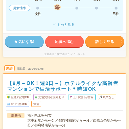
男女比率
女性
男性
もっと見る
気になる!
応募へ進む
詳しく見る
派遣会社
株式会社ニッソーネット
未読
掲載日
2026/08/05
【8月～OK！週2日～】ホテルライクな高齢者
マンションで生活サポート＊時短OK
職種未経験OK
交通費別途支給あり
土日祝日が休み
残業なし
WEB登録OK
派遣
福岡県太宰府市
勤務地
太宰府駅から---分／都府楼前駅から---分／西鉄五条駅から---
分／都府楼南駅から---分