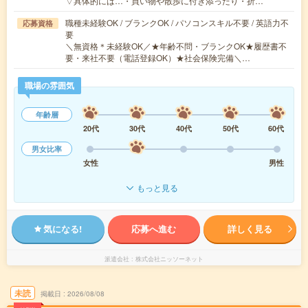
▽具体的には…・買い物や散歩に付き添ったり・折…
職種未経験OK / ブランクOK / パソコンスキル不要 / 英語力不
応募資格
要
＼無資格＊未経験OK／★年齢不問・ブランクOK★履歴書不
要・来社不要（電話登録OK）★社会保険完備＼…
職場の雰囲気
年齢層
20代
30代
40代
50代
60代
男女比率
女性
男性
もっと見る
気になる!
応募へ進む
詳しく見る
派遣会社
株式会社ニッソーネット
未読
掲載日
2026/08/08