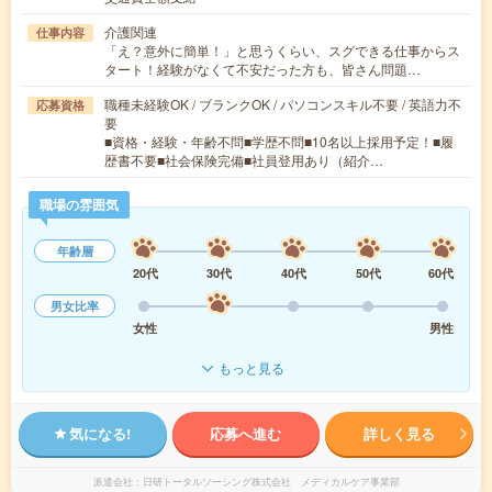
介護関連
仕事内容
「え？意外に簡単！」と思うくらい、スグできる仕事からス
タート！経験がなくて不安だった方も、皆さん問題…
職種未経験OK / ブランクOK / パソコンスキル不要 / 英語力不
応募資格
要
■資格・経験・年齢不問■学歴不問■10名以上採用予定！■履
歴書不要■社会保険完備■社員登用あり（紹介…
職場の雰囲気
年齢層
20代
30代
40代
50代
60代
男女比率
女性
男性
もっと見る
気になる!
応募へ進む
詳しく見る
派遣会社
日研トータルソーシング株式会社 メディカルケア事業部