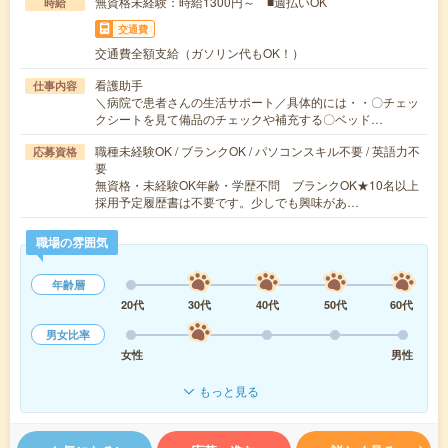
無資格未経験：時給1300円～ ■週払いOK
時給
交通費
交通費全額支給（ガソリン代もOK！）
看護助手
仕事内容
＼病院で患者さんの生活サポート／具体的には・・〇チェッ
クシートを見て備品のチェックや補充する〇ベッド…
職種未経験OK / ブランクOK / パソコンスキル不要 / 英語力不
応募資格
要
無資格・未経験OK年齢・学歴不問 ブランクOK★10名以上
採用予定履歴書は不要です。少しでも興味があ…
職場の雰囲気
年齢層
20代
30代
40代
50代
60代
男女比率
女性
男性
もっと見る