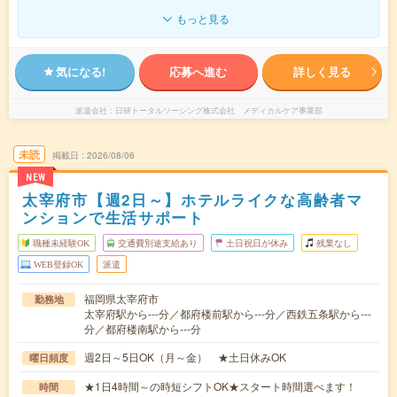
もっと見る
気になる!
応募へ進む
詳しく見る
派遣会社
日研トータルソーシング株式会社 メディカルケア事業部
未読
掲載日
2026/08/06
NEW
太宰府市【週2日～】ホテルライクな高齢者マ
ンションで生活サポート
職種未経験OK
交通費別途支給あり
土日祝日が休み
残業なし
WEB登録OK
派遣
福岡県太宰府市
勤務地
太宰府駅から---分／都府楼前駅から---分／西鉄五条駅から---
分／都府楼南駅から---分
週2日～5日OK（月～金） ★土日休みOK
曜日頻度
★1日4時間～の時短シフトOK★スタート時間選べます！
時間