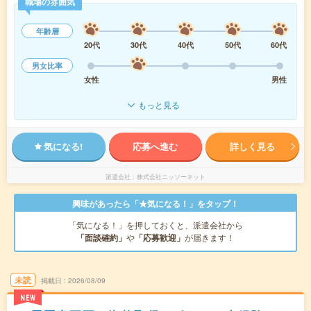
職場の雰囲気
年齢層
20代
30代
40代
50代
60代
男女比率
女性
男性
もっと見る
気になる!
応募へ進む
詳しく見る
派遣会社
株式会社ニッソーネット
興味があったら「★気になる！」をタップ！
「気になる！」を押しておくと、派遣会社から
「面談確約」
や
「応募歓迎」
が届きます！
未読
掲載日
2026/08/09
NEW