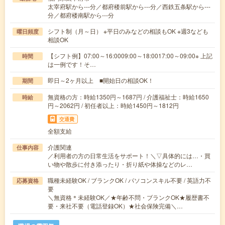
太宰府駅から---分／都府楼前駅から---分／西鉄五条駅から---
分／都府楼南駅から---分
シフト制（月～日） ※平日のみなどの相談もOK ※週3なども
曜日頻度
相談OK
【シフト例】07:00～16:0009:00～18:0017:00～09:00※ 上記
時間
は一例です！そ…
即日～2ヶ月以上 ■開始日の相談OK！
期間
無資格の方：時給1350円～1687円 / 介護福祉士：時給1650
時給
円～2062円 / 初任者以上：時給1450円～1812円
交通費
全額支給
介護関連
仕事内容
／利用者の方の日常生活をサポート！＼▽具体的には…・買
い物や散歩に付き添ったり・折り紙や体操などのレ…
職種未経験OK / ブランクOK / パソコンスキル不要 / 英語力不
応募資格
要
＼無資格＊未経験OK／★年齢不問・ブランクOK★履歴書不
要・来社不要（電話登録OK）★社会保険完備＼…