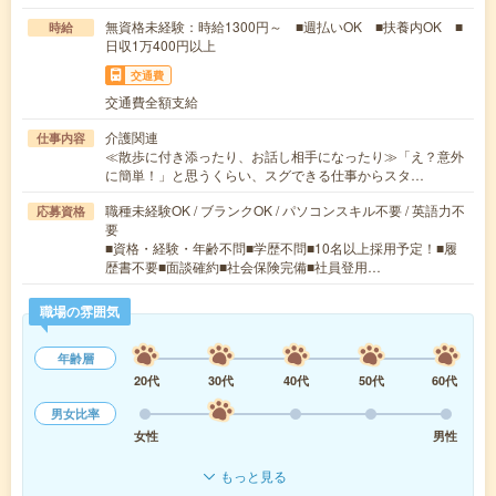
無資格未経験：時給1300円～ ■週払いOK ■扶養内OK ■
時給
日収1万400円以上
交通費
交通費全額支給
介護関連
仕事内容
≪散歩に付き添ったり、お話し相手になったり≫「え？意外
に簡単！」と思うくらい、スグできる仕事からスタ…
職種未経験OK / ブランクOK / パソコンスキル不要 / 英語力不
応募資格
要
■資格・経験・年齢不問■学歴不問■10名以上採用予定！■履
歴書不要■面談確約■社会保険完備■社員登用…
職場の雰囲気
年齢層
20代
30代
40代
50代
60代
男女比率
女性
男性
もっと見る