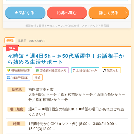
気になる!
応募へ進む
詳しく見る
派遣会社
日研トータルソーシング株式会社 メディカルケア事業部
未読
掲載日
2026/08/08
NEW
≪時短＊週4日5h～≫50代活躍中！お話相手か
ら始める生活サポート
職種未経験OK
交通費別途支給あり
土日祝日が休み
残業なし
WEB登録OK
派遣
福岡県太宰府市
勤務地
太宰府駅から---分／都府楼前駅から---分／西鉄五条駅から---
分／都府楼南駅から---分
週4日～ ■曜日固定の相談OK！ ■希望の曜日があればご相談
曜日頻度
ください！
1日5時間からOK！■シフト例(1)8:00～13:00(2)10:00～
時間
15:00(3)12:00…