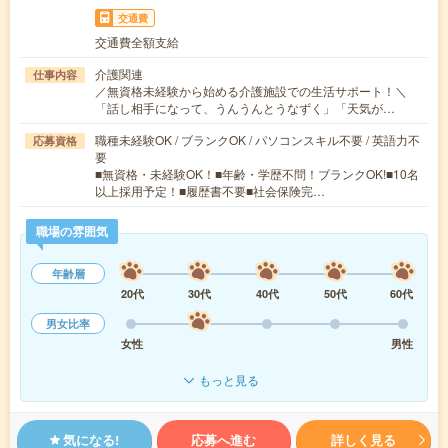
交通費
交通費全額支給
介護関連
仕事内容
／無資格未経験から始める介護施設での生活サポート！＼
「話し相手になって、うんうんとうなずく」「天気が…
職種未経験OK / ブランクOK / パソコンスキル不要 / 英語力不
応募資格
要
■無資格・未経験OK！■年齢・学歴不問！ブランクOK!■10名
以上採用予定！■履歴書不要■社会保険完…
職場の雰囲気
年齢層
20代
30代
40代
50代
60代
男女比率
女性
男性
もっと見る
気になる!
応募へ進む
詳しく見る