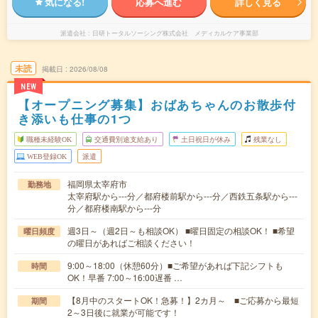
気になる!
応募へ進む
詳しく見る
派遣会社
日研トータルソーシング株式会社 メディカルケア事業部
未読
掲載日
2026/08/08
NEW
【オープニング募集】おばあちゃんのお散歩付
き添いも仕事の1つ
職種未経験OK
交通費別途支給あり
土日祝日が休み
残業なし
WEB登録OK
派遣
福岡県太宰府市
勤務地
太宰府駅から---分／都府楼前駅から---分／西鉄五条駅から---
分／都府楼南駅から---分
週3日～（週2日～も相談OK） ■曜日固定の相談OK！ ■希望
曜日頻度
の曜日があればご相談ください！
9:00～18:00（休憩60分）■ご希望があれば下記シフトも
時間
OK！早番 7:00～16:00遅番 …
【8月中のスタートOK！急募！】2カ月～ ■ご応募から最短
期間
2～3日後に就業が可能です！