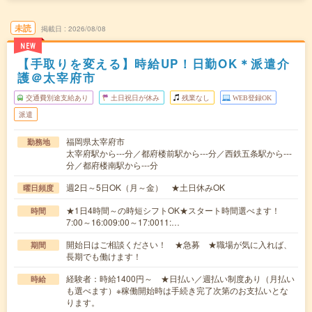
未読
掲載日
2026/08/08
NEW
【手取りを変える】時給UP！日勤OK＊派遣介
護＠太宰府市
交通費別途支給あり
土日祝日が休み
残業なし
WEB登録OK
派遣
福岡県太宰府市
勤務地
太宰府駅から---分／都府楼前駅から---分／西鉄五条駅から---
分／都府楼南駅から---分
週2日～5日OK（月～金） ★土日休みOK
曜日頻度
★1日4時間～の時短シフトOK★スタート時間選べます！
時間
7:00～16:009:00～17:0011:…
開始日はご相談ください！ ★急募 ★職場が気に入れば、
期間
長期でも働けます！
経験者：時給1400円～ ★日払い／週払い制度あり（月払い
時給
も選べます）※稼働開始時は手続き完了次第のお支払いとな
ります。