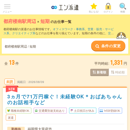
メニュー
気になる!
ログイン
検索
都府楼南駅周辺
×
短期
のお仕事一覧
都府楼南駅の派遣のお仕事情報です。
オフィスワーク・事務系
、
営業・販売・サービ
ス系
、
クリエイティブ系
などのお仕事を取り揃えています。短期の条件の他に、
交通
費別途支給あり
、
職種未経験OK
、
友だちと一緒の応募OK
などでもお探し頂けます。
条件の変更
都府楼南駅周辺 / 短期
13
1,331
全
件
平均時給:
円
時給順
新着順
未読
掲載日
2026/08/09
NEW
3ヵ月で71万円稼ぐ！未経験OK＊おばあちゃん
のお話相手など
職種未経験OK
交通費別途支給あり
土日祝日が休み
WEB登録OK
派遣
福岡県太宰府市
勤務地