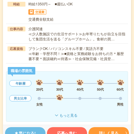
時給1350円～ ■週払いOK
時給
交通費
交通費全額支給
介護関連
仕事内容
≪少人数施設での生活サポート≫お年寄りたちが自立を目指
して集団生活を送る「グループホーム」。食材の買…
ブランクOK / パソコンスキル不要 / 英語力不要
応募資格
≪年齢・学歴不問！≫■資格と実務経験をお持ちの方＊履歴
書不要＊面談確約≪待遇≫・社会保険完備・社員登…
職場の雰囲気
年齢層
20代
30代
40代
50代
60代
男女比率
女性
男性
もっと見る
気になる!
応募へ進む
詳しく見る