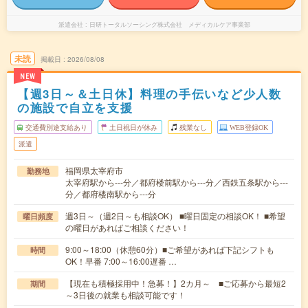
派遣会社
日研トータルソーシング株式会社 メディカルケア事業部
未読
掲載日
2026/08/08
NEW
【週3日～＆土日休】料理の手伝いなど少人数
の施設で自立を支援
交通費別途支給あり
土日祝日が休み
残業なし
WEB登録OK
派遣
福岡県太宰府市
勤務地
太宰府駅から---分／都府楼前駅から---分／西鉄五条駅から---
分／都府楼南駅から---分
週3日～（週2日～も相談OK） ■曜日固定の相談OK！ ■希望
曜日頻度
の曜日があればご相談ください！
9:00～18:00（休憩60分）■ご希望があれば下記シフトも
時間
OK！早番 7:00～16:00遅番 …
【現在も積極採用中！急募！】2カ月～ ■ご応募から最短2
期間
～3日後の就業も相談可能です！