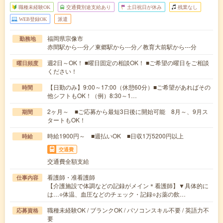
職種未経験OK
交通費別途支給あり
土日祝日が休み
残業なし
WEB登録OK
派遣
福岡県宗像市
勤務地
赤間駅から---分／東郷駅から---分／教育大前駅から---分
週2日～OK！ ■曜日固定の相談OK！ ■ご希望の曜日をご相談
曜日頻度
ください！
【日勤のみ】9:00～17:00（休憩60分）■ご希望があればその
時間
他シフトもOK！（例）8:30～1…
2ヶ月～ ■ご応募から最短3日後に開始可能 8月～、9月ス
期間
タートもOK！
時給1900円～ ■週払いOK ■日収1万5200円以上
時給
交通費
交通費全額支給
看護師・准看護師
仕事内容
【介護施設で体調などの記録がメイン＊看護師】▼具体的に
は…○体温、血圧などのチェック・記録○お薬の飲…
職種未経験OK / ブランクOK / パソコンスキル不要 / 英語力不
応募資格
要