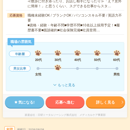
≪散歩に付き添ったり、お話し相手になったり≫「え？意外
に簡単！」と思うくらい、スグできる仕事からスタ…
職種未経験OK / ブランクOK / パソコンスキル不要 / 英語力不
応募資格
要
■資格・経験・年齢不問■学歴不問■10名以上採用予定！■履
歴書不要■面談確約■社会保険完備■社員登用…
職場の雰囲気
年齢層
20代
30代
40代
50代
60代
男女比率
女性
男性
もっと見る
気になる!
応募へ進む
詳しく見る
派遣会社
日研トータルソーシング株式会社 メディカルケア事業部
未読
掲載日
2026/08/08