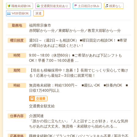
職種未経験OK
交通費別途支給あり
土日祝日が休み
残業なし
WEB登録OK
派遣
福岡県宗像市
勤務地
赤間駅から---分／東郷駅から---分／教育大前駅から---分
週3日～（週2日～も相談OK） ■曜日固定の相談OK！ ■希望
曜日頻度
の曜日があればご相談ください！
9:00～18:00（休憩60分）■ご希望があれば下記シフトも
時間
OK！早番 7:00～16:00遅番 …
【現在も積極採用中！急募！】長期でじっくり安心して働け
期間
る！応募から最短2～3日後に就業可能！
無資格未経験：時給1300円～ ■週払いOK ■扶養内OK ■
時給
日収1万400円以上
交通費
交通費全額支給
介護関連
仕事内容
「誰かの役に立ちたい」「人と話すことが好き」そんな気持
ちがあれば大丈夫。無資格・未経験から始められる…
職種未経験OK / ブランクOK / パソコンスキル不要 / 英語力不
応募資格