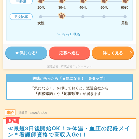
年齢層
20代
30代
40代
50代
60代
男女比率
女性
男性
もっと見る
気になる!
応募へ進む
詳しく見る
派遣会社
株式会社ニッソーネット
興味があったら「★気になる！」をタップ！
「気になる！」を押しておくと、派遣会社から
「面談確約」
や
「応募歓迎」
が届きます！
未読
掲載日
2026/08/09
NEW
≪最短3日後開始OK！≫体温・血圧の記録メイ
ン＊看護師資格で高収入Get！