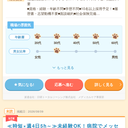
要
■資格・経験・年齢不問■学歴不問■10名以上採用予定！■履
歴書・志望動機不要■面談確約■社会保険完備…
職場の雰囲気
年齢層
20代
30代
40代
50代
60代
男女比率
女性
男性
もっと見る
気になる!
応募へ進む
詳しく見る
派遣会社
日研トータルソーシング株式会社 メディカルケア事業部
未読
掲載日
2026/08/09
NEW
≪時短×週4日5h～≫未経験OK！病院でメッセ