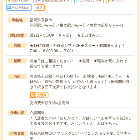
職種未経験OK
交通費別途支給あり
土日祝日が休み
残業なし
WEB登録OK
派遣
福岡県宗像市
勤務地
赤間駅から---分／東郷駅から---分／教育大前駅から---分
週2日～5日OK（月～金） ★土日休みOK
曜日頻度
★1日4時間～の時短シフトOK★スタート時間選べます！
時間
7:00～16:009:00～17:0011:…
開始日はご相談ください！ ★急募 ★職場が気に入れば、
期間
長期でも働けます！
無資格未経験：時給1350円～ 経験者：時給1400円～ ★
時給
日払い／週払い制度あり（月払いも選べます）※稼働開始時
は手続き完了次第のお支払いとなります。
交通費
交通費全額支給※規定有
介護関連
仕事内容
＊入居者の方の「ありがとう」が嬉しい＊お年寄りを笑顔に
する介護のお仕事です。おじいちゃん、おばあちゃ…
職種未経験OK / ブランクOK / パソコンスキル不要 / 英語力不
応募資格
要