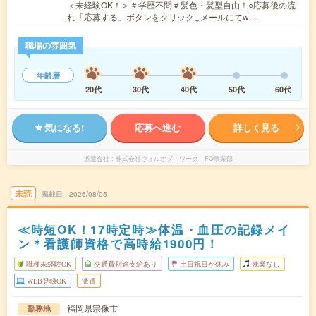
＜未経験OK！＞＃学歴不問＃髪色・髪型自由！○応募後の流
れ「応募する」ボタンをクリック↓メールにてw…
職場の雰囲気
年齢層
20代
30代
40代
50代
60代
気になる!
応募へ進む
詳しく見る
派遣会社
株式会社ウィルオブ・ワーク FO事業部
未読
掲載日
2026/08/05
≪時短OK！17時定時≫体温・血圧の記録メイ
ン＊看護師資格で高時給1900円！
職種未経験OK
交通費別途支給あり
土日祝日が休み
残業なし
WEB登録OK
派遣
福岡県宗像市
勤務地