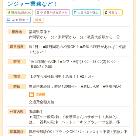
ンジャー業務など！
職種未経験OK
交通費別途支給あり
土日祝日が休み
残業なし
WEB登録OK
派遣
福岡県宗像市
勤務地
赤間駅から---分／東郷駅から---分／教育大前駅から---分
週4日～ ■曜日固定の相談OK！ ■希望の曜日があればご相談
曜日頻度
ください！
1日5時間からOK！■シフト例(1)8:00～13:00(2)10:00～
時間
15:00(3)12:00…
【現在も積極採用中！急募！】■2カ月～
期間
無資格未経験：時給1300円～ ■週払いOK ■扶養内OK
時給
交通費
交通費全額支給
看護助手
仕事内容
▼病院の一般病棟にて看護師さんのサポート！具体的に
は、・器具の洗浄・ベットメイキングやシーツ交換・移…
職種未経験OK / ブランクOK / パソコンスキル不要 / 英語力不
応募資格