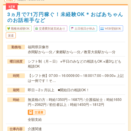
NEW
3ヵ月で71万円稼ぐ！未経験OK＊おばあちゃん
のお話相手など
職種未経験OK
交通費別途支給あり
土日祝日が休み
WEB登録OK
派遣
福岡県宗像市
勤務地
赤間駅から---分／東郷駅から---分／教育大前駅から---分
シフト制（月～日） ※平日のみなどの相談もOK ※週3なども
曜日頻度
相談OK
【シフト例】07:00～16:0009:00～18:0017:00～09:00※ 上記
時間
は一例です！そ…
即日～2ヶ月以上 ■開始日の相談OK！
期間
無資格の方：時給1350円～1687円 / 介護福祉士：時給1650
時給
円～2062円 / 初任者以上：時給1450円～1812円
交通費
全額支給
介護関連
仕事内容