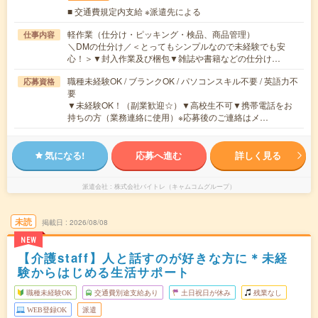
■ 交通費規定内支給 ※派遣先による
軽作業（仕分け・ピッキング・検品、商品管理）
仕事内容
＼DMの仕分け／＜とってもシンプルなので未経験でも安
心！＞▼封入作業及び梱包▼雑誌や書籍などの仕分け…
職種未経験OK / ブランクOK / パソコンスキル不要 / 英語力不
応募資格
要
▼未経験OK！（副業歓迎☆）▼高校生不可▼携帯電話をお
持ちの方（業務連絡に使用）※応募後のご連絡はメ…
気になる!
応募へ進む
詳しく見る
派遣会社
株式会社バイトレ（キャムコムグループ）
未読
掲載日
2026/08/08
NEW
【介護staff】人と話すのが好きな方に＊未経
験からはじめる生活サポート
職種未経験OK
交通費別途支給あり
土日祝日が休み
残業なし
WEB登録OK
派遣