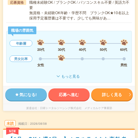
職種未経験OK / ブランクOK / パソコンスキル不要 / 英語力不
応募資格
要
無資格・未経験OK年齢・学歴不問 ブランクOK★10名以上
採用予定履歴書は不要です。少しでも興味があ…
職場の雰囲気
年齢層
20代
30代
40代
50代
60代
男女比率
女性
男性
もっと見る
気になる!
応募へ進む
詳しく見る
派遣会社
日研トータルソーシング株式会社 メディカルケア事業部
未読
掲載日
2026/08/08
NEW