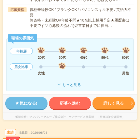
職種未経験OK / ブランクOK / パソコンスキル不要 / 英語力不
応募資格
要
無資格・未経験OK年齢不問★10名以上採用予定★履歴書は
不要です▽応募後の流れ1)翌営業日までに担当…
職場の雰囲気
年齢層
20代
30代
40代
50代
60代
男女比率
女性
男性
もっと見る
気になる!
応募へ進む
詳しく見る
派遣会社
マンパワーグループ株式会社 ケアサービス事業部 （医療福祉介護関連）
未読
掲載日
2026/08/08