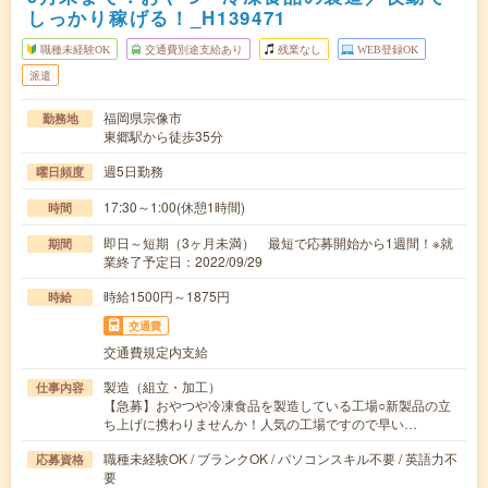
しっかり稼げる！_H139471
職種未経験OK
交通費別途支給あり
残業なし
WEB登録OK
派遣
福岡県宗像市
勤務地
東郷駅から徒歩35分
週5日勤務
曜日頻度
17:30～1:00(休憩1時間)
時間
即日～短期（3ヶ月未満） 最短で応募開始から1週間！※就
期間
業終了予定日：2022/09/29
時給1500円～1875円
時給
交通費
交通費規定内支給
製造（組立・加工）
仕事内容
【急募】おやつや冷凍食品を製造している工場○新製品の立
ち上げに携わりませんか！人気の工場ですので早い…
職種未経験OK / ブランクOK / パソコンスキル不要 / 英語力不
応募資格
要