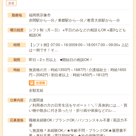
派遣
福岡県宗像市
勤務地
赤間駅から---分／東郷駅から---分／教育大前駅から---分
シフト制（月～日） ※平日のみなどの相談もOK ※週3なども
曜日頻度
相談OK
【シフト例】07:00～16:0009:00～18:0017:00～09:00※ 上記
時間
は一例です！そ…
即日～2ヶ月以上 ■開始日の相談OK！
期間
無資格の方：時給1350円～1687円 / 介護福祉士：時給1650
時給
円～2062円 / 初任者以上：時給1450円～1812円
交通費
全額支給
介護関連
仕事内容
／利用者の方の日常生活をサポート！＼▽具体的には…・買
い物や散歩に付き添ったり・折り紙や体操などのレ…
職種未経験OK / ブランクOK / パソコンスキル不要 / 英語力不
応募資格
要
＼無資格＊未経験OK／★年齢不問・ブランクOK★履歴書不
要・来社不要（電話登録OK）★社会保険完備＼…