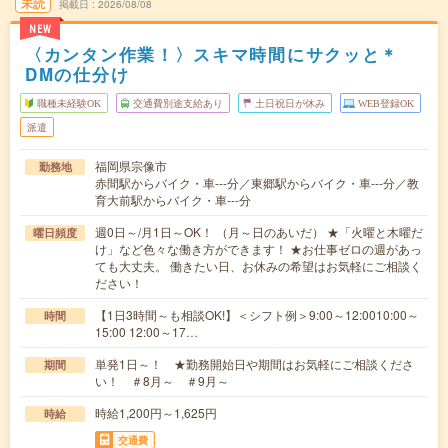
未読
掲載日
2026/08/08
NEW
〈カンタン作業！〉スキマ時間にサクッと＊
DMの仕分け
職種未経験OK
交通費別途支給あり
土日祝日が休み
WEB登録OK
派遣
福岡県宗像市
勤務地
赤間駅からバイク・車---分／東郷駅からバイク・車---分／教
育大前駅からバイク・車---分
週0日～/月1日～OK！ （月～日のあいだ） ★「火曜と木曜だ
曜日頻度
け」など色々な働き方ができます！ ★お仕事ゼロの週があっ
ても大丈夫。 働きたい日、お休みの希望はお気軽にご相談く
ださい！
【1日3時間～も相談OK!】＜シフト例＞9:00～12:0010:00～
時間
15:00 12:00～17…
単発1日～！ ★勤務開始日や期間はお気軽にご相談くださ
期間
い！ ＃8月～ ＃9月～
時給1,200円～1,625円
時給
交通費