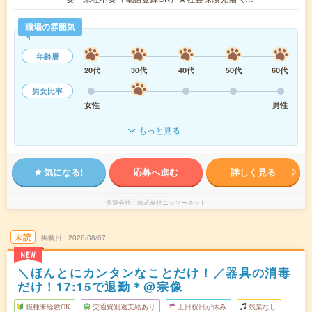
職場の雰囲気
年齢層
20代
30代
40代
50代
60代
男女比率
女性
男性
もっと見る
気になる!
応募へ進む
詳しく見る
派遣会社
株式会社ニッソーネット
未読
掲載日
2026/08/07
NEW
＼ほんとにカンタンなことだけ！／器具の消毒
だけ！17:15で退勤＊@宗像
職種未経験OK
交通費別途支給あり
土日祝日が休み
残業なし