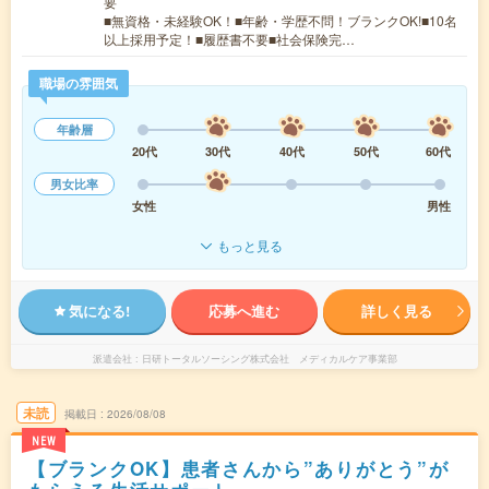
要
■無資格・未経験OK！■年齢・学歴不問！ブランクOK!■10名
以上採用予定！■履歴書不要■社会保険完…
職場の雰囲気
年齢層
20代
30代
40代
50代
60代
男女比率
女性
男性
もっと見る
気になる!
応募へ進む
詳しく見る
派遣会社
日研トータルソーシング株式会社 メディカルケア事業部
未読
掲載日
2026/08/08
NEW
【ブランクOK】患者さんから”ありがとう”が