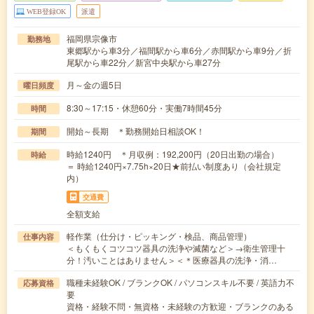
WEB登録OK
派遣
福岡県宗像市
勤務地
東郷駅から車3分／福間駅から車6分／赤間駅から車9分／折
尾駅から車22分／新宮中央駅から車27分
月～金の週5日
曜日頻度
8:30～17:15・休憩60分・実働7時間45分
時間
開始～長期 ＊勤務開始日相談OK！
期間
時給1240円 ＊月収例：192,200円（20日出勤の場合）
時給
＝ 時給1240円×7.75h×20日★前払い制度あり（会社規定
内）
交通費
全額支給
軽作業（仕分け・ピッキング・検品、商品管理）
仕事内容
＜もくもくコツコツ器具の洗浄や滅菌など＞→衛生管理十
分！汚いことはありません＞＜＊医療器具の洗浄・消…
職種未経験OK / ブランクOK / パソコンスキル不要 / 英語力不
応募資格
要
資格・経験不問・無資格・未経験の方歓迎・ブランクのある