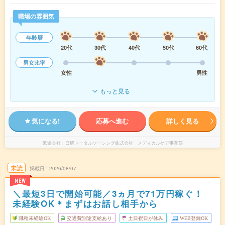
職場の雰囲気
年齢層
20代
30代
40代
50代
60代
男女比率
女性
男性
もっと見る
気になる!
応募へ進む
詳しく見る
派遣会社
日研トータルソーシング株式会社 メディカルケア事業部
未読
掲載日
2026/08/07
NEW
＼最短3日で開始可能／3ヵ月で71万円稼ぐ！
未経験OK＊まずはお話し相手から
職種未経験OK
交通費別途支給あり
土日祝日が休み
WEB登録OK