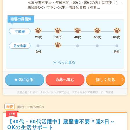
≪履歴書不要≫・年齢不問（50代・60代の方も活躍中！）・
未経験OK・ブランクOK・看護師資格（准看…
職場の雰囲気
年齢層
20代
30代
40代
50代
60代
男女比率
女性
男性
もっと見る
気になる!
応募へ進む
詳しく見る
派遣会社
日研トータルソーシング株式会社 メディカルケア事業部 ナース派遣
未読
掲載日
2026/08/09
NEW
【40代・50代活躍中】履歴書不要＊週3日～
OKの生活サポート