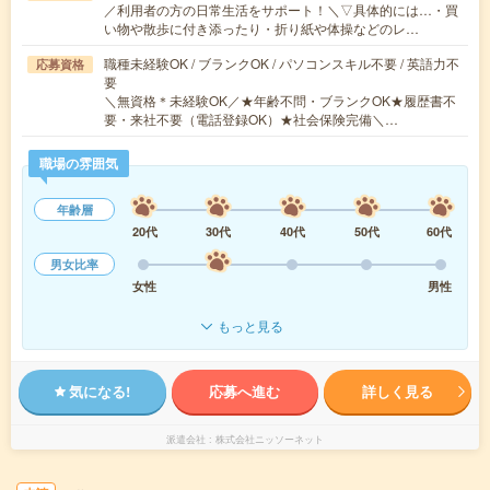
／利用者の方の日常生活をサポート！＼▽具体的には…・買
い物や散歩に付き添ったり・折り紙や体操などのレ…
職種未経験OK / ブランクOK / パソコンスキル不要 / 英語力不
応募資格
要
＼無資格＊未経験OK／★年齢不問・ブランクOK★履歴書不
要・来社不要（電話登録OK）★社会保険完備＼…
職場の雰囲気
年齢層
20代
30代
40代
50代
60代
男女比率
女性
男性
もっと見る
気になる!
応募へ進む
詳しく見る
派遣会社
株式会社ニッソーネット