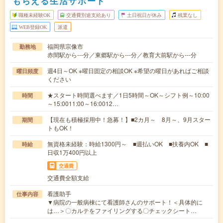
もらえる生活サポート
職種未経験OK
交通費別途支給あり
土日祝日が休み
残業なし
WEB登録OK
派遣
福岡県宗像市
勤務地
赤間駅から---分／東郷駅から---分／教育大前駅から---分
週4日～OK ※曜日固定の相談OK ※希望の曜日があればご相談
曜日頻度
ください
★スタート時間選べます／1日5時間～OK～シフト例～10:00
時間
～15:0011:00～16:0012…
【現在も積極採用中！急募！】■2カ月～ 8月～、9月スター
期間
トもOK！
無資格未経験：時給1300円～ ■週払いOK ■扶養内OK ■
時給
日収1万400円以上
交通費
交通費全額支給
看護助手
仕事内容
▼病院の一般病棟にて看護師さんのサポート！＜具体的に
は…＞〇カルテをファイリングする〇チェックシート…