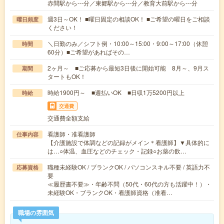
赤間駅から---分／東郷駅から---分／教育大前駅から---分
週3日～OK！ ■曜日固定の相談OK！ ■ご希望の曜日をご相談
曜日頻度
ください！
＼日勤のみ／シフト例・10:00～15:00・9:00～17:00（休憩
時間
60分）■ご希望があればその…
2ヶ月～ ■ご応募から最短3日後に開始可能 8月～、9月ス
期間
タートもOK！
時給1900円～ ■週払いOK ■日収1万5200円以上
時給
交通費
交通費全額支給
看護師・准看護師
仕事内容
【介護施設で体調などの記録がメイン＊看護師】▼具体的に
は…○体温、血圧などのチェック・記録○お薬の飲…
職種未経験OK / ブランクOK / パソコンスキル不要 / 英語力不
応募資格
要
≪履歴書不要≫・年齢不問（50代・60代の方も活躍中！）・
未経験OK・ブランクOK・看護師資格（准看…
職場の雰囲気