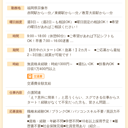
福岡県宗像市
勤務地
赤間駅から---分／東郷駅から---分／教育大前駅から---分
週3日～（週2日～も相談OK） ■曜日固定の相談OK！ ■希望
曜日頻度
の曜日があればご相談ください！
9:00～18:00（休憩60分）■ご希望があれば下記シフトも
時間
OK！早番 7:00～16:00遅番 …
【8月中のスタートOK！急募！】2カ月～ ■ご応募から最短
期間
2～3日後に就業が可能です！
無資格未経験：時給1300円～ ■週払いOK ■扶養内OK ■
時給
日収1万400円以上
交通費
交通費全額支給
介護関連
仕事内容
「え？意外に簡単！」と思うくらい、スグできる仕事からス
タート！経験がなくて不安だった方も、皆さん問題…
職種未経験OK / ブランクOK / パソコンスキル不要 / 英語力不
応募資格
要
■資格・経験・年齢不問■学歴不問■10名以上採用予定！■履
歴書不要■社会保険完備■社員登用あり（紹介…