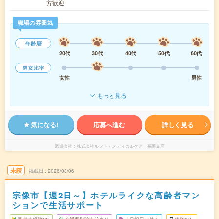
方歓迎
職場の雰囲気
年齢層
20代
30代
40代
50代
60代
男女比率
女性
男性
もっと見る
気になる!
応募へ進む
詳しく見る
派遣会社
株式会社ルフト・メディカルケア 福岡支店
未読
掲載日
2026/08/06
宗像市【週2日～】ホテルライクな高齢者マン
ションで生活サポート