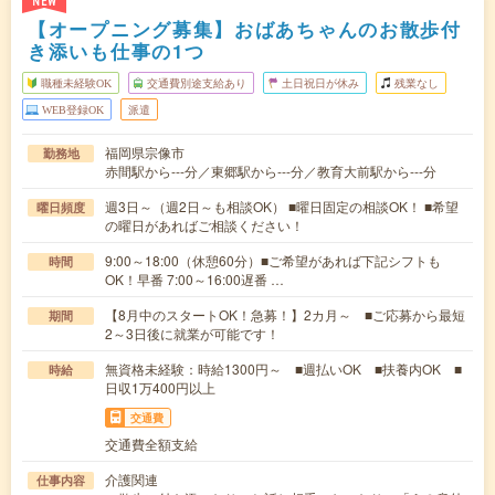
NEW
【オープニング募集】おばあちゃんのお散歩付
き添いも仕事の1つ
職種未経験OK
交通費別途支給あり
土日祝日が休み
残業なし
WEB登録OK
派遣
福岡県宗像市
勤務地
赤間駅から---分／東郷駅から---分／教育大前駅から---分
週3日～（週2日～も相談OK） ■曜日固定の相談OK！ ■希望
曜日頻度
の曜日があればご相談ください！
9:00～18:00（休憩60分）■ご希望があれば下記シフトも
時間
OK！早番 7:00～16:00遅番 …
【8月中のスタートOK！急募！】2カ月～ ■ご応募から最短
期間
2～3日後に就業が可能です！
無資格未経験：時給1300円～ ■週払いOK ■扶養内OK ■
時給
日収1万400円以上
交通費
交通費全額支給
介護関連
仕事内容