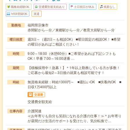
職種未経験OK
交通費別途支給あり
土日祝日が休み
残業なし
WEB登録OK
派遣
福岡県宗像市
勤務地
赤間駅から---分／東郷駅から---分／教育大前駅から---分
週3日～（週2日～も相談OK） ■曜日固定の相談OK！ ■希望
曜日頻度
の曜日があればご相談ください！
9:00～18:00（休憩60分）■ご希望があれば下記シフトも
時間
OK！早番 7:00～16:00遅番 …
【積極採用中！急募！】＊1年以上勤務している方が多数！
期間
ご応募から最短2～3日後の就業も相談可能です！
無資格未経験：時給1300円～ ■週払いOK ■扶養内OK ■
時給
日収1万400円以上
交通費
交通費全額支給
介護関連
仕事内容
≪お年寄りも自分も笑顔になれる介護の仕事！≫＊お年寄り
が昼間だけ生活のサポートを受けたり、気分転換で…
職種未経験OK / ブランクOK / パソコンスキル不要 / 英語力不