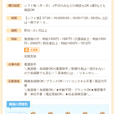
シフト制（月～日） ※平日のみなどの相談もOK ※週3なども
曜日頻度
相談OK
【シフト例】07:00～16:0009:00～18:0017:00～09:00※ 上記
時間
は一例です！そ…
即日～2ヶ月以上
期間
無資格の方：時給1350円～1687円 / 介護福祉士：時給1650
時給
円～2062円 / 初任者以上：時給1450円～1812円
交通費
全額支給
看護助手
仕事内容
＼無資格・未経験OKの看護助手／医療行為は一切行わない
ので未経験でも安心！▽具体的には…・リネンやシ…
職種未経験OK / ブランクOK / パソコンスキル不要 / 英語力不
応募資格
要
＼無資格＊未経験OK／★年齢不問・ブランクOK★履歴書不
要・来社不要（電話登録OK）★社会保険完備＼…
職場の雰囲気