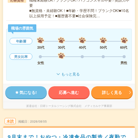
応募資格
要
■無資格・未経験OK！■年齢・学歴不問！ブランクOK!■10名
以上採用予定！■履歴書不要■社会保険完…
職場の雰囲気
年齢層
20代
30代
40代
50代
60代
男女比率
女性
男性
もっと見る
気になる!
応募へ進む
詳しく見る
派遣会社
日研トータルソーシング株式会社 メディカルケア事業部
未読
掲載日
2026/08/05
9月末まで！おやつ・冷凍食品の製造／夜勤で