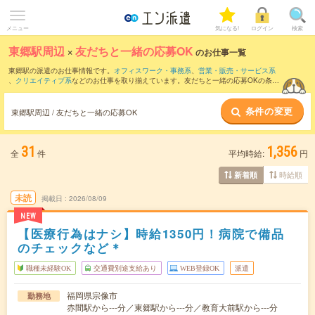
メニュー
気になる!
ログイン
検索
東郷駅周辺
×
友だちと一緒の応募OK
のお仕事一覧
東郷駅の派遣のお仕事情報です。
オフィスワーク・事務系
、
営業・販売・サービス系
、
クリエイティブ系
などのお仕事を取り揃えています。友だちと一緒の応募OKの条件
の他に、
交通費別途支給あり
、
職種未経験OK
、
週4日勤務
などのこだわり条件も取り
揃えています。
条件の変更
東郷駅周辺 / 友だちと一緒の応募OK
31
1,356
全
件
平均時給:
円
時給順
新着順
未読
掲載日
2026/08/09
NEW
【医療行為はナシ】時給1350円！病院で備品
のチェックなど＊
職種未経験OK
交通費別途支給あり
WEB登録OK
派遣
福岡県宗像市
勤務地
赤間駅から---分／東郷駅から---分／教育大前駅から---分