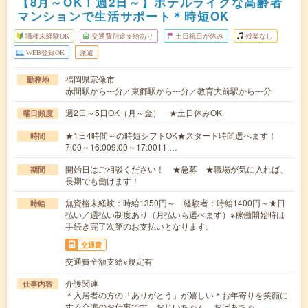
【8月～OK！週2日～】ホテルライクな高齢者
マンションで生活サポート＊時短OK
職種未経験OK
交通費別途支給あり
土日祝日が休み
残業なし
WEB登録OK
派遣
福岡県宗像市
勤務地
赤間駅から---分／東郷駅から---分／教育大前駅から---分
週2日～5日OK（月～金） ★土日休みOK
曜日頻度
★1日4時間～の時短シフトOK★スタート時間選べます！
時間
7:00～16:009:00～17:0011:…
開始日はご相談ください！ ★急募 ★職場が気に入れば、
期間
長期でも働けます！
無資格未経験：時給1350円～ 経験者：時給1400円～★日
時給
払い／週払い制度あり（月払いも選べます）※稼働開始時は
手続き完了次第のお支払いとなります。
交通費
交通費全額支給※規定有
介護関連
仕事内容
＊入居者の方の「ありがとう」が嬉しい＊お年寄りを笑顔に
する介護のお仕事です。おじいちゃん、おばあちゃ…