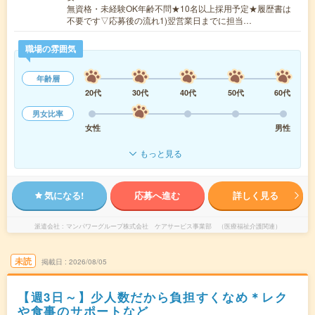
無資格・未経験OK年齢不問★10名以上採用予定★履歴書は
不要です▽応募後の流れ1)翌営業日までに担当…
職場の雰囲気
年齢層
20代
30代
40代
50代
60代
男女比率
女性
男性
もっと見る
気になる!
応募へ進む
詳しく見る
派遣会社
マンパワーグループ株式会社 ケアサービス事業部 （医療福祉介護関連）
未読
掲載日
2026/08/05
【週3日～】少人数だから負担すくなめ＊レク
や食事のサポートなど