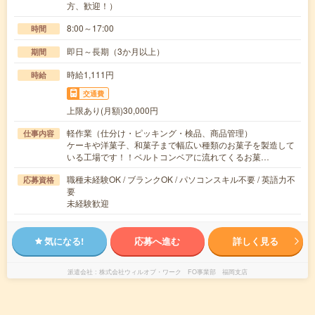
方、歓迎！）
8:00～17:00
時間
即日～長期（3か月以上）
期間
時給1,111円
時給
交通費
上限あり(月額)30,000円
軽作業（仕分け・ピッキング・検品、商品管理）
仕事内容
ケーキや洋菓子、和菓子まで幅広い種類のお菓子を製造して
いる工場です！！ベルトコンベアに流れてくるお菓…
職種未経験OK / ブランクOK / パソコンスキル不要 / 英語力不
応募資格
要
未経験歓迎
気になる!
応募へ進む
詳しく見る
派遣会社
株式会社ウィルオブ・ワーク FO事業部 福岡支店