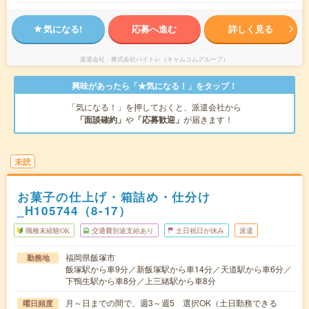
気になる!
応募へ進む
詳しく見る
派遣会社
株式会社バイトレ（キャムコムグループ）
興味があったら「★気になる！」をタップ！
「気になる！」を押しておくと、派遣会社から
「面談確約」
や
「応募歓迎」
が届きます！
未読
お菓子の仕上げ・箱詰め・仕分け
_H105744（8-17）
職種未経験OK
交通費別途支給あり
土日祝日が休み
派遣
福岡県飯塚市
勤務地
飯塚駅から車9分／新飯塚駅から車14分／天道駅から車6分／
下鴨生駅から車8分／上三緒駅から車8分
月～日までの間で、週3～週5 選択OK（土日勤務できる
曜日頻度