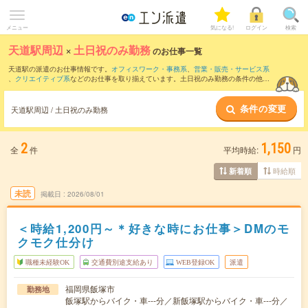
メニュー
気になる!
ログイン
検索
天道駅周辺
×
土日祝のみ勤務
のお仕事一覧
天道駅の派遣のお仕事情報です。
オフィスワーク・事務系
、
営業・販売・サービス系
、
クリエイティブ系
などのお仕事を取り揃えています。土日祝のみ勤務の条件の他
に、
交通費別途支給あり
、
職種未経験OK
、
友だちと一緒の応募OK
などのこだわり条
件も取り揃えています。
条件の変更
天道駅周辺 / 土日祝のみ勤務
2
1,150
全
件
平均時給:
円
時給順
新着順
未読
掲載日
2026/08/01
＜時給1,200円～＊好きな時にお仕事＞DMのモ
クモク仕分け
職種未経験OK
交通費別途支給あり
WEB登録OK
派遣
福岡県飯塚市
勤務地
飯塚駅からバイク・車---分／新飯塚駅からバイク・車---分／