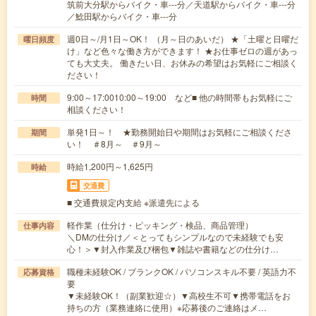
筑前大分駅からバイク・車---分／天道駅からバイク・車---分
／鯰田駅からバイク・車---分
週0日～/月1日～OK！ （月～日のあいだ） ★「土曜と日曜だ
曜日頻度
け」など色々な働き方ができます！ ★お仕事ゼロの週があっ
ても大丈夫。 働きたい日、お休みの希望はお気軽にご相談く
ださい！
9:00～17:0010:00～19:00 など■ 他の時間帯もお気軽にご
時間
相談ください！
単発1日～！ ★勤務開始日や期間はお気軽にご相談くださ
期間
い！ ＃8月～ ＃9月～
時給1,200円～1,625円
時給
交通費
■ 交通費規定内支給 ※派遣先による
軽作業（仕分け・ピッキング・検品、商品管理）
仕事内容
＼DMの仕分け／＜とってもシンプルなので未経験でも安
心！＞▼封入作業及び梱包▼雑誌や書籍などの仕分け…
職種未経験OK / ブランクOK / パソコンスキル不要 / 英語力不
応募資格
要
▼未経験OK！（副業歓迎☆）▼高校生不可▼携帯電話をお
持ちの方（業務連絡に使用）※応募後のご連絡はメ…