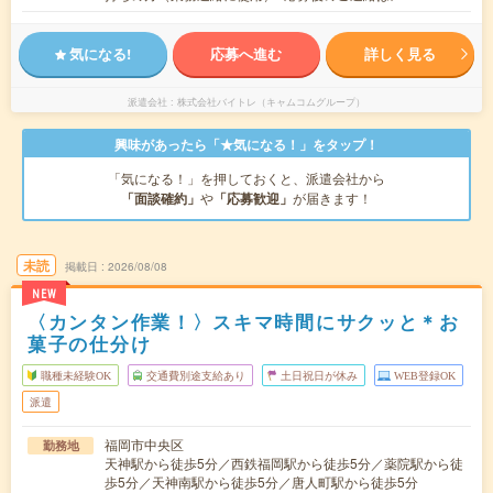
気になる!
応募へ進む
詳しく見る
派遣会社
株式会社バイトレ（キャムコムグループ）
興味があったら「★気になる！」をタップ！
「気になる！」を押しておくと、派遣会社から
「面談確約」
や
「応募歓迎」
が届きます！
未読
掲載日
2026/08/08
NEW
〈カンタン作業！〉スキマ時間にサクッと＊お
菓子の仕分け
職種未経験OK
交通費別途支給あり
土日祝日が休み
WEB登録OK
派遣
福岡市中央区
勤務地
天神駅から徒歩5分／西鉄福岡駅から徒歩5分／薬院駅から徒
歩5分／天神南駅から徒歩5分／唐人町駅から徒歩5分