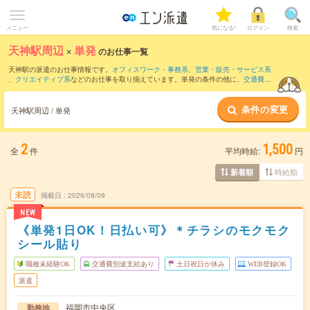
メニュー
気になる!
ログイン
検索
天神駅周辺
×
単発
のお仕事一覧
天神駅の派遣のお仕事情報です。
オフィスワーク・事務系
、
営業・販売・サービス系
、
クリエイティブ系
などのお仕事を取り揃えています。単発の条件の他に、
交通費別
途支給あり
、
職種未経験OK
、
友だちと一緒の応募OK
などでもお探し頂けます。
条件の変更
天神駅周辺 / 単発
2
1,500
全
件
平均時給:
円
時給順
新着順
未読
掲載日
2026/08/09
NEW
《単発1日OK！日払い可》＊チラシのモクモク
シール貼り
職種未経験OK
交通費別途支給あり
土日祝日が休み
WEB登録OK
派遣
福岡市中央区
勤務地