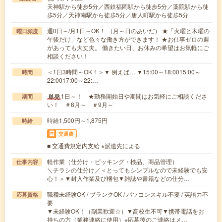
天神駅から徒歩5分／西鉄福岡駅から徒歩5分／薬院駅から徒
歩5分／天神南駅から徒歩5分／唐人町駅から徒歩5分
週0日～/月1日～OK！ （月～日のあいだ） ★「火曜と木曜の
曜日頻度
午後だけ」など色々な働き方ができます！ ★お仕事ゼロの週
があっても大丈夫。 働きたい日、お休みの希望はお気軽にご
相談ください！
＜1日3時間～OK！＞▼ 例えば… ▼15:00～18:0015:00～
時間
22:0017:00～22:…
1日～！ ★勤務開始日や期間はお気軽にご相談くださ
単発
期間
い！ ＃8月～ ＃9月～
時給1,500円～1,875円
時給
交通費
■ 交通費規定内支給 ※派遣先による
軽作業（仕分け・ピッキング・検品、商品管理）
仕事内容
＼チラシの仕分け／＜とってもシンプルなので未経験でも安
心！＞▼封入作業及び梱包▼雑誌や書籍などの仕分…
職種未経験OK / ブランクOK / パソコンスキル不要 / 英語力不
応募資格
要
▼未経験OK！（副業歓迎☆）▼高校生不可▼携帯電話をお
持ちの方（業務連絡に使用）※応募後のご連絡はメ…