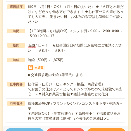
週0日～/月1日～OK！ （月～日のあいだ） ★「火曜と木曜だ
曜日頻度
け」など色々な働き方ができます！ ★お仕事ゼロの週があっ
ても大丈夫。 働きたい日、お休みの希望はお気軽にご相談く
ださい！
【1日3時間～も相談OK!】＜シフト例＞9:00～12:0010:00～
時間
15:00 12:00～17…
1日～！ ★勤務開始日や期間はお気軽にご相談くださ
単発
期間
い！ ＃8月～ ＃9月～
時給1,500円～1,875円
時給
交通費
■ 交通費規定内支給 ※派遣先による
軽作業（仕分け・ピッキング・検品、商品管理）
仕事内容
＼お菓子の仕分け／＜とってもシンプルなので未経験でも安
心！＞▼封入作業及び梱包▼雑誌や書籍などの仕分…
職種未経験OK / ブランクOK / パソコンスキル不要 / 英語力不
応募資格
要
▼未経験OK！（副業歓迎☆）▼高校生不可▼携帯電話をお
持ちの方（業務連絡に使用）※応募後のご連絡はメ…