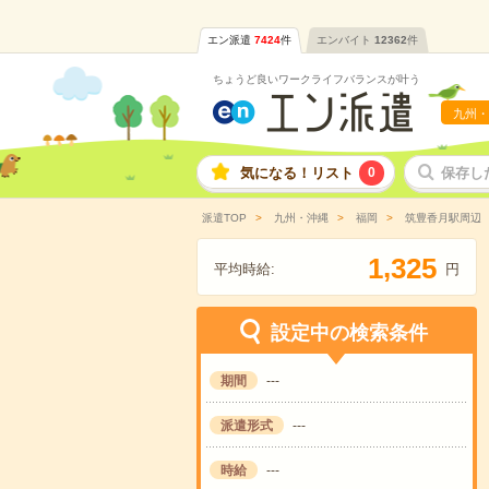
エン派遣
7424
件
エンバイト
12362
件
ちょうど良いワークライフバランスが叶う
九州・
気になる！リスト
0
保存し
派遣TOP
九州・沖縄
福岡
筑豊香月駅周辺
,
1
3
2
5
平均時給:
円
設定中の検索条件
期間
---
派遣形式
---
時給
---