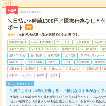
未読
NEW
掲載日
2026/08/07
＼日払い×時給1300円／医療行為なし＊
ポート
派遣
≪勤務地が選べる≫病院でのお仕事です。
派遣先
職種未経験OK
社会人未経験OK
ブランクOK
大学生歓迎
既卒第二
友達と一緒OK
OA不要
英語不要
履歴書不要
40～50代活躍
6
週2～3日勤務
週4日勤務
週5日勤務
土日祝休
朝10時以降スタート
5ｈ以内OK
午後のみOK
残業なし
シフト
交替制勤務
扶養控内
交費支給
車通勤可
制服
日払いOK
週払いOK
職場が禁煙
自転車・バイクOK
看護師
介護士
ここがポイント！
＼過ごしやすい環境で働ける！／特別なスキルがなくて
▼病院って年齢や性別を問わず様々な方が来る場所だから、みんなが
地よい環境でより患者さんが快適に過ごせるよう、お食事やお風呂の
します。特別なスキルがなくてもできるけど、「助かった」「ありが