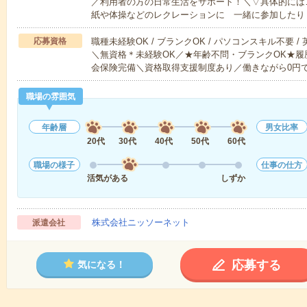
／利用者の方の日常生活をサポート！＼▽具体的には
紙や体操などのレクレーションに 一緒に参加したり
応募資格
職種未経験OK / ブランクOK / パソコンスキル不要 /
＼無資格＊未経験OK／★年齢不問・ブランクOK★履
会保険完備＼資格取得支援制度あり／働きながら0円
職場の雰囲気
年齢層
男女比率
20代
30代
40代
50代
60代
職場の様子
仕事の仕方
活気がある
しずか
株式会社ニッソーネット
派遣会社
応募する
気になる！