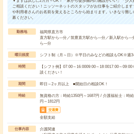
▼まずは試しに2カ月～OK！「家から徒歩圏内の施設がいい」「少
ご相談ください！ニッソーネットのスタッフがお仕事をご紹介します
や利用者さんのお名前を覚えるところから始まります。いきなり難し
募ください。
勤務地
福岡県直方市
直方駅から---分／筑豊直方駅から---分／新入駅から--
ら---分
曜日頻度
シフト制（月～日）※平日のみなどの相談もOK※週3
時間
【シフト例】07:00～16:0009:00～18:0017:00
談ください！
期間
即日～2ヶ月以上 ■開始日の相談OK！
時給
無資格の方：時給1350円～1687円 / 介護福祉士：時給1
円～1812円
交通費
全額支給
仕事内容
介護関連