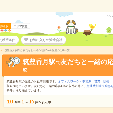
ヘル
沖縄版
エリア変更
た希望条件
お気に入りの派遣会社
筑豊香月駅周辺 友だちと一緒の応募OKの派遣の仕事一覧
筑豊香月駅
友だちと一緒の応
で
覧
筑豊香月駅の派遣のお仕事情報です。
オフィスワーク・事務系
、
営業・販売・
取り揃えています。友だちと一緒の応募OKの条件の他に、
交通費別途支給あ
条件も取り揃えています。
10
1
10
件中
～
件を表示中