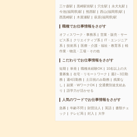
三ケ森駅
黒崎駅前駅
穴生駅
永犬丸駅
今池(福岡県)駅
熊西駅
西山(福岡県)駅
西黒崎駅
木屋瀬駅
萩原(福岡県)駅
職種でお仕事情報をさがす
オフィスワーク・事務系
営業・販売・サー
ビス系
クリエイティブ系
IT・エンジニア
系
技術系
医療・介護・福祉・教育系
軽
作業・物流・工場・その他
こだわりでお仕事情報をさがす
短期
単発
職種未経験OK
10名以上の大
量募集
在宅・リモートワーク
週2～3日勤
務
週4日勤務
土日祝のみ勤務
残業な
し
副業・WワークOK
交通費別途支給あ
り
語学力が活かせる
人気のワードでお仕事情報をさがす
急募
年齢不問
財団法人
英語
書類チェ
ック
テレビ局
封入
大学