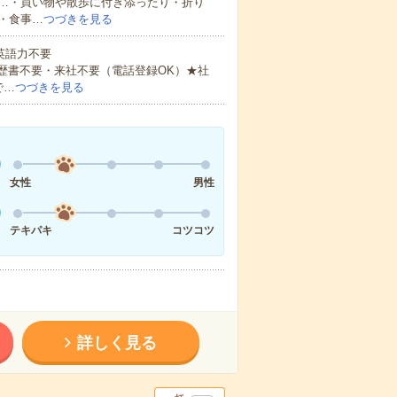
…・買い物や散歩に付き添ったり・折り
・食事…
つづきを見る
 英語力不要
歴書不要・来社不要（電話登録OK）★社
で…
つづきを見る
女性
男性
テキパキ
コツコツ
詳しく見る