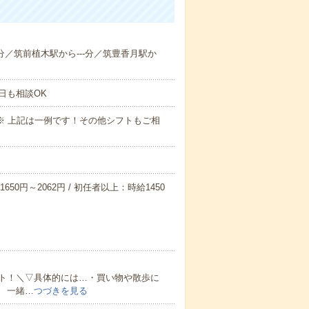
-分／筑前植木駅から---分／筑豊香月駅か
日も相談OK
～09:00※ 上記は一例です！その他シフトもご相
650円～2062円 / 初任者以上：時給1450
ト！＼▽具体的には…・買い物や散歩に
 一緒…
つづきを見る