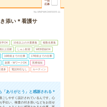
一括
応募
No.MNPWKO865005-11
付き添い＊看護サ
新卒OK
10名以上の大量募集
複数名募集
0歳以上活躍
しゅふ歓迎
WEB登録OK
16時前までの仕事
17時前までの仕事
副業・WワークOK
医療福祉
派遣多
電話対応なし
ルーティン
も「ありがとう」と感謝される＊
過ごしやすく設計されているんです。心
お手伝い、検査の付き添いなどをお任せ
とう」とみんなに感謝されるお仕事。医