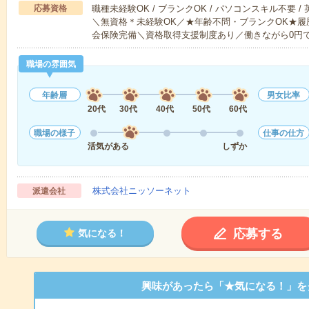
応募資格
職種未経験OK / ブランクOK / パソコンスキル不要 /
＼無資格＊未経験OK／★年齢不問・ブランクOK★履
会保険完備＼資格取得支援制度あり／働きながら0円
職場の雰囲気
年齢層
男女比率
20代
30代
40代
50代
60代
職場の様子
仕事の仕方
活気がある
しずか
株式会社ニッソーネット
派遣会社
応募する
気になる！
興味があったら「★気になる！」を