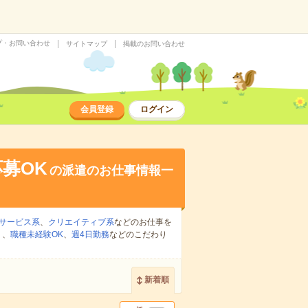
プ・お問い合わせ
サイトマップ
掲載のお問い合わせ
会員登録
ログイン
募OK
の派遣のお仕事情報一
サービス系
、
クリエイティブ系
などのお仕事を
り
、
職種未経験OK
、
週4日勤務
などのこだわり
新着順