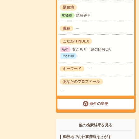
勤務地
筑豊香月
駅/路線
職種
---
こだわりINDEX
友だちと一緒の応募OK
絶対
---
できれば
キーワード
---
あなたのプロフィール
---
条件の変更
他の検索結果を見る
勤務地でお仕事情報をさがす