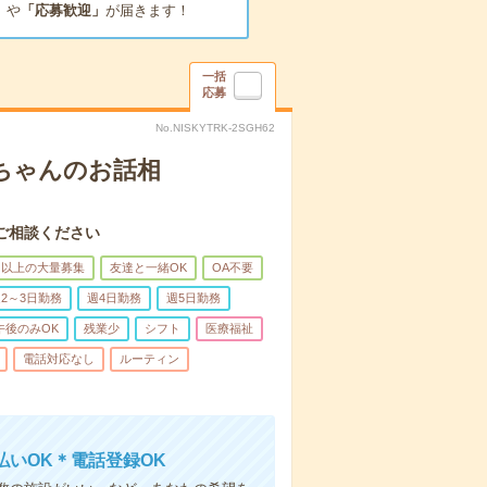
」
や
「応募歓迎」
が届きます！
一括
応募
No.NISKYTRK-2SGH62
あちゃんのお話相
ご相談ください
名以上の大量募集
友達と一緒OK
OA不要
2～3日勤務
週4日勤務
週5日勤務
午後のみOK
残業少
シフト
医療福祉
電話対応なし
ルーティン
いOK＊電話登録OK