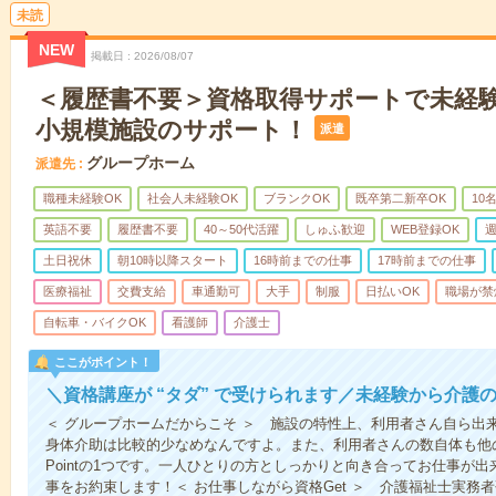
未読
NEW
掲載日
2026/08/07
＜履歴書不要＞資格取得サポートで未経
小規模施設のサポート！
派遣
グループホーム
派遣先
職種未経験OK
社会人未経験OK
ブランクOK
既卒第二新卒OK
10
英語不要
履歴書不要
40～50代活躍
しゅふ歓迎
WEB登録OK
週
土日祝休
朝10時以降スタート
16時前までの仕事
17時前までの仕事
医療福祉
交費支給
車通勤可
大手
制服
日払いOK
職場が禁
自転車・バイクOK
看護師
介護士
ここがポイント！
＼資格講座が “タダ” で受けられます／未経験から介護
＜ グループホームだからこそ ＞ 施設の特性上、利用者さん自ら出
身体介助は比較的少なめなんですよ。また、利用者さんの数自体も他
Pointの1つです。一人ひとりの方としっかりと向き合ってお仕事が
事をお約束します！＜ お仕事しながら資格Get ＞ 介護福祉士実務