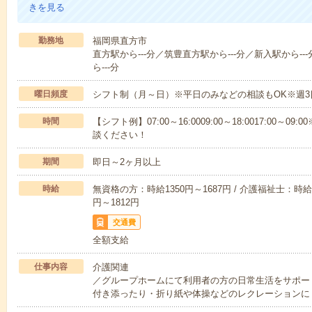
きを見る
勤務地
福岡県直方市
直方駅から---分／筑豊直方駅から---分／新入駅から--
ら---分
曜日頻度
シフト制（月～日）※平日のみなどの相談もOK※週3
時間
【シフト例】07:00～16:0009:00～18:0017:00
談ください！
期間
即日～2ヶ月以上
時給
無資格の方：時給1350円～1687円 / 介護福祉士：時給1
円～1812円
交通費
全額支給
仕事内容
介護関連
／グループホームにて利用者の方の日常生活をサポー
付き添ったり・折り紙や体操などのレクレーションに