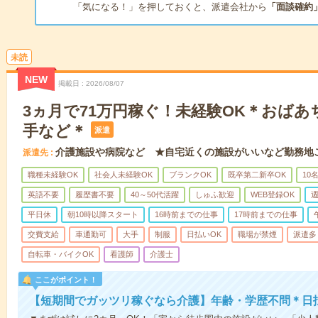
「気になる！」を押しておくと、派遣会社から
「面談確約
未読
NEW
掲載日
2026/08/07
3ヵ月で71万円稼ぐ！未経験OK＊おば
手など＊
派遣
介護施設や病院など ★自宅近くの施設がいいなど勤務地
派遣先
職種未経験OK
社会人未経験OK
ブランクOK
既卒第二新卒OK
10
英語不要
履歴書不要
40～50代活躍
しゅふ歓迎
WEB登録OK
週
平日休
朝10時以降スタート
16時前までの仕事
17時前までの仕事
交費支給
車通勤可
大手
制服
日払いOK
職場が禁煙
派遣多
自転車・バイクOK
看護師
介護士
ここがポイント！
【短期間でガッツリ稼ぐなら介護】年齢・学歴不問＊日払