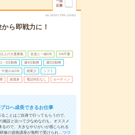
一括
応募
No.NISKYTRK-2AH62
験から即戦力に！
名以上の大量募集
友達と一緒OK
OA不要
2～3日勤務
週4日勤務
週5日勤務
午後のみOK
残業少
シフト
煙
派遣多
電話対応なし
ルーティン
のプロへ成長できるお仕事
来ることはご自身で行ってもらうので、
の施設と比べて少なめなのも、オススメ
出来るので、大きなやりがいが感じられる
者研修の資格講座が無料で受けられ…
つづ