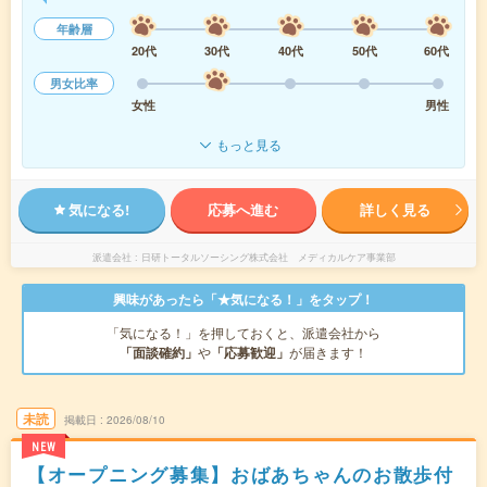
年齢層
20代
30代
40代
50代
60代
男女比率
女性
男性
もっと見る
気になる!
応募へ進む
詳しく見る
派遣会社
日研トータルソーシング株式会社 メディカルケア事業部
興味があったら「★気になる！」をタップ！
「気になる！」を押しておくと、派遣会社から
「面談確約」
や
「応募歓迎」
が届きます！
未読
掲載日
2026/08/10
NEW
【オープニング募集】おばあちゃんのお散歩付