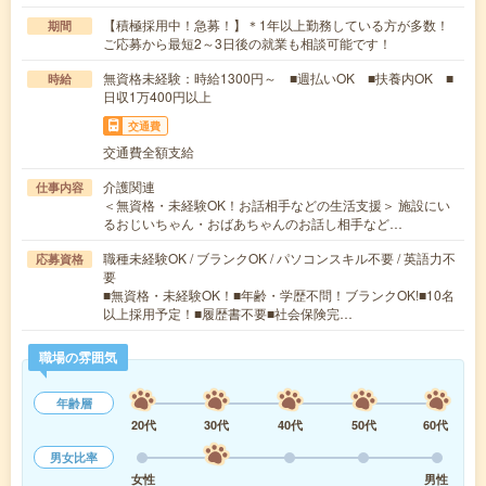
【積極採用中！急募！】＊1年以上勤務している方が多数！
期間
ご応募から最短2～3日後の就業も相談可能です！
無資格未経験：時給1300円～ ■週払いOK ■扶養内OK ■
時給
日収1万400円以上
交通費
交通費全額支給
介護関連
仕事内容
＜無資格・未経験OK！お話相手などの生活支援＞ 施設にい
るおじいちゃん・おばあちゃんのお話し相手など…
職種未経験OK / ブランクOK / パソコンスキル不要 / 英語力不
応募資格
要
■無資格・未経験OK！■年齢・学歴不問！ブランクOK!■10名
以上採用予定！■履歴書不要■社会保険完…
職場の雰囲気
年齢層
20代
30代
40代
50代
60代
男女比率
女性
男性