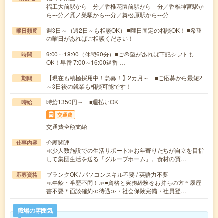
福工大前駅から---分／香椎花園前駅から---分／香椎神宮駅か
ら---分／雁ノ巣駅から---分／舞松原駅から---分
週3日～（週2日～も相談OK） ■曜日固定の相談OK！ ■希望
曜日頻度
の曜日があればご相談ください！
9:00～18:00（休憩60分）■ご希望があれば下記シフトも
時間
OK！早番 7:00～16:00遅番 …
【現在も積極採用中！急募！】2カ月～ ■ご応募から最短2
期間
～3日後の就業も相談可能です！
時給1350円～ ■週払いOK
時給
交通費
交通費全額支給
介護関連
仕事内容
≪少人数施設での生活サポート≫お年寄りたちが自立を目指
して集団生活を送る「グループホーム」。食材の買…
ブランクOK / パソコンスキル不要 / 英語力不要
応募資格
≪年齢・学歴不問！≫■資格と実務経験をお持ちの方＊履歴
書不要＊面談確約≪待遇≫・社会保険完備・社員登…
職場の雰囲気