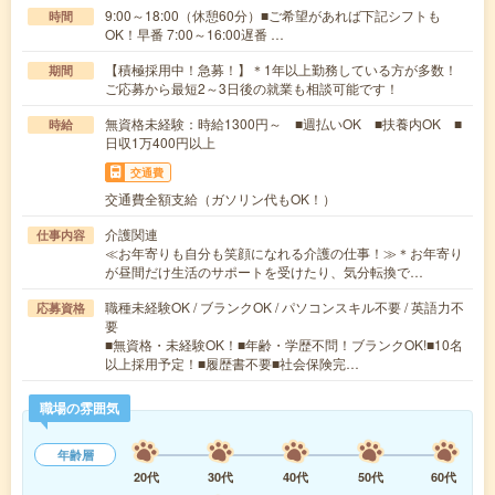
9:00～18:00（休憩60分）■ご希望があれば下記シフトも
時間
OK！早番 7:00～16:00遅番 …
【積極採用中！急募！】＊1年以上勤務している方が多数！
期間
ご応募から最短2～3日後の就業も相談可能です！
無資格未経験：時給1300円～ ■週払いOK ■扶養内OK ■
時給
日収1万400円以上
交通費
交通費全額支給（ガソリン代もOK！）
介護関連
仕事内容
≪お年寄りも自分も笑顔になれる介護の仕事！≫＊お年寄り
が昼間だけ生活のサポートを受けたり、気分転換で…
職種未経験OK / ブランクOK / パソコンスキル不要 / 英語力不
応募資格
要
■無資格・未経験OK！■年齢・学歴不問！ブランクOK!■10名
以上採用予定！■履歴書不要■社会保険完…
職場の雰囲気
年齢層
20代
30代
40代
50代
60代