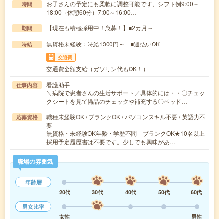
お子さんの予定にも柔軟に調整可能です。シフト例9:00～
時間
18:00（休憩60分）7:00～16:00…
【現在も積極採用中！急募！】■2カ月～
期間
無資格未経験：時給1300円～ ■週払いOK
時給
交通費
交通費全額支給（ガソリン代もOK！）
看護助手
仕事内容
＼病院で患者さんの生活サポート／具体的には・・〇チェッ
クシートを見て備品のチェックや補充する〇ベッド…
職種未経験OK / ブランクOK / パソコンスキル不要 / 英語力不
応募資格
要
無資格・未経験OK年齢・学歴不問 ブランクOK★10名以上
採用予定履歴書は不要です。少しでも興味があ…
職場の雰囲気
年齢層
20代
30代
40代
50代
60代
男女比率
女性
男性