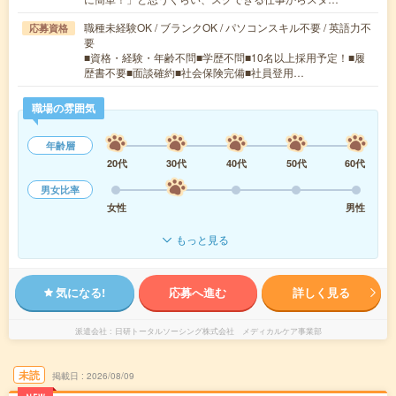
職種未経験OK / ブランクOK / パソコンスキル不要 / 英語力不
応募資格
要
■資格・経験・年齢不問■学歴不問■10名以上採用予定！■履
歴書不要■面談確約■社会保険完備■社員登用…
職場の雰囲気
年齢層
20代
30代
40代
50代
60代
男女比率
女性
男性
もっと見る
気になる!
応募へ進む
詳しく見る
派遣会社
日研トータルソーシング株式会社 メディカルケア事業部
未読
掲載日
2026/08/09