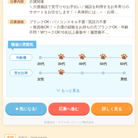
介護関連
仕事内容
＼介護施設で見守りやお手伝い／施設を利用するお年寄りの
サポートをお任せします！＜具体的には…＞・お掃…
ブランクOK / パソコンスキル不要 / 英語力不要
応募資格
＜無資格OK！＞介護の経験をお持ちの方ブランクOK・年齢
不問！WワークOK10名以上募集中！履歴書不…
職場の雰囲気
年齢層
20代
30代
40代
50代
60代
男女比率
女性
男性
もっと見る
気になる!
応募へ進む
詳しく見る
派遣会社
ケアスタッフィング株式会社
未読
掲載日
2026/08/09