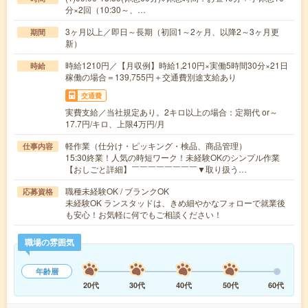
分×2回（10:30～、…
3ヶ月以上／即日～長期（初回1～2ヶ月、以降2～3ヶ月更
期間
新）
時給1210円／【月収例】時給1,210円×実働5時間30分×21日
時給
稼働の場合＝139,755円＋交通費別途支給あり
交通費
実費支給／当社規定あり。2キロ以上の場合：定期代 or～
17.7円/キロ、上限4万円/月
軽作業（仕分け・ピッキング・検品、商品管理）
仕事内容
15:30終業！人気の時短ワーク！未経験OKのシンプル作業
【おしごと詳細】￣￣￣￣￣￣￣￣▼取り扱う…
職種未経験OK / ブランクOK
応募資格
未経験OK ランスタッドは、きめ細やかなフォローで就業後
も安心！お気軽に何でもご相談ください！
職場の雰囲気
年齢層
20代
30代
40代
50代
60代