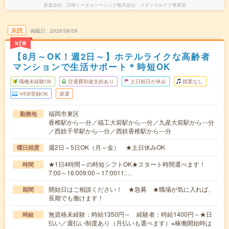
派遣会社
日研トータルソーシング株式会社 メディカルケア事業部
未読
掲載日
2026/08/09
NEW
【8月～OK！週2日～】ホテルライクな高齢者
マンションで生活サポート＊時短OK
職種未経験OK
交通費別途支給あり
土日祝日が休み
残業なし
WEB登録OK
派遣
福岡市東区
勤務地
香椎駅から---分／福工大前駅から---分／九産大前駅から---分
／西鉄千早駅から---分／西鉄香椎駅から---分
週2日～5日OK（月～金） ★土日休みOK
曜日頻度
★1日4時間～の時短シフトOK★スタート時間選べます！
時間
7:00～16:009:00～17:0011:…
開始日はご相談ください！ ★急募 ★職場が気に入れば、
期間
長期でも働けます！
無資格未経験：時給1350円～ 経験者：時給1400円～★日
時給
払い／週払い制度あり（月払いも選べます）※稼働開始時は