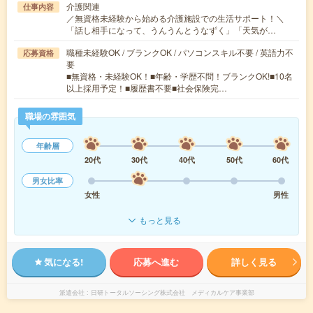
介護関連
仕事内容
／無資格未経験から始める介護施設での生活サポート！＼
「話し相手になって、うんうんとうなずく」「天気が…
職種未経験OK / ブランクOK / パソコンスキル不要 / 英語力不
応募資格
要
■無資格・未経験OK！■年齢・学歴不問！ブランクOK!■10名
以上採用予定！■履歴書不要■社会保険完…
職場の雰囲気
年齢層
20代
30代
40代
50代
60代
男女比率
女性
男性
もっと見る
気になる!
応募へ進む
詳しく見る
派遣会社
日研トータルソーシング株式会社 メディカルケア事業部