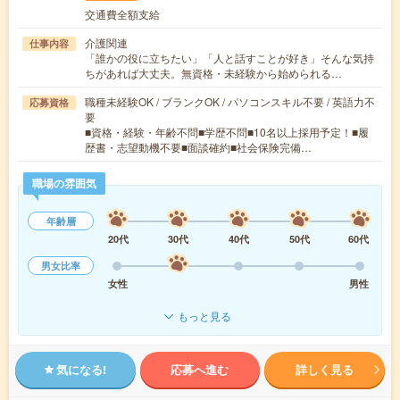
交通費全額支給
介護関連
仕事内容
「誰かの役に立ちたい」「人と話すことが好き」そんな気持
ちがあれば大丈夫。無資格・未経験から始められる…
職種未経験OK / ブランクOK / パソコンスキル不要 / 英語力不
応募資格
要
■資格・経験・年齢不問■学歴不問■10名以上採用予定！■履
歴書・志望動機不要■面談確約■社会保険完備…
職場の雰囲気
年齢層
20代
30代
40代
50代
60代
男女比率
女性
男性
もっと見る
気になる!
応募へ進む
詳しく見る