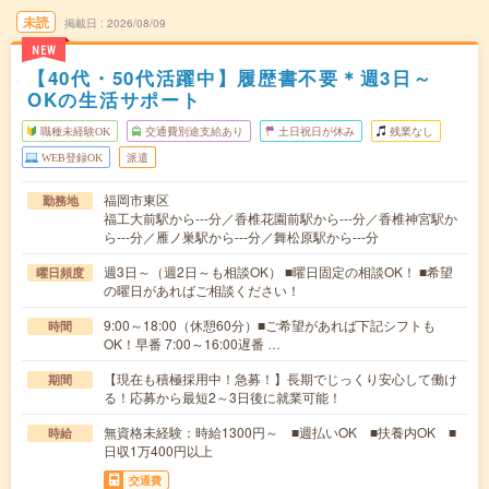
未読
掲載日
2026/08/09
NEW
【40代・50代活躍中】履歴書不要＊週3日～
OKの生活サポート
職種未経験OK
交通費別途支給あり
土日祝日が休み
残業なし
WEB登録OK
派遣
福岡市東区
勤務地
福工大前駅から---分／香椎花園前駅から---分／香椎神宮駅か
ら---分／雁ノ巣駅から---分／舞松原駅から---分
週3日～（週2日～も相談OK） ■曜日固定の相談OK！ ■希望
曜日頻度
の曜日があればご相談ください！
9:00～18:00（休憩60分）■ご希望があれば下記シフトも
時間
OK！早番 7:00～16:00遅番 …
【現在も積極採用中！急募！】長期でじっくり安心して働け
期間
る！応募から最短2～3日後に就業可能！
無資格未経験：時給1300円～ ■週払いOK ■扶養内OK ■
時給
日収1万400円以上
交通費