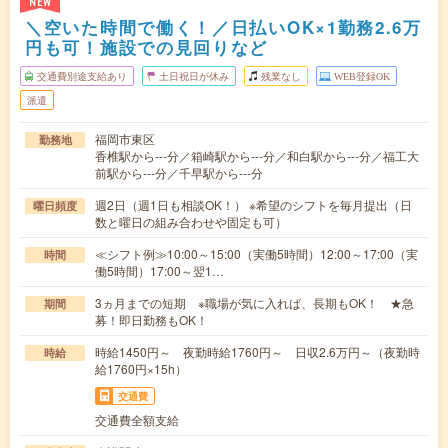
NEW
＼空いた時間で働く！／日払いOK×1勤務2.6万
円も可！施設での見回りなど
交通費別途支給あり
土日祝日が休み
残業なし
WEB登録OK
派遣
福岡市東区
勤務地
香椎駅から---分／箱崎駅から---分／和白駅から---分／福工大
前駅から---分／千早駅から---分
週2日（週1日も相談OK！） ※希望のシフトを毎月提出（日
曜日頻度
数と曜日の組み合わせや固定も可）
≪シフト例≫10:00～15:00（実働5時間）12:00～17:00（実
時間
働5時間）17:00～翌1…
3ヵ月までの短期 ※職場が気に入れば、長期もOK！ ★急
期間
募！即日勤務もOK！
時給1450円～ 夜勤時給1760円～ 日収2.6万円～（夜勤時
時給
給1760円×15h）
交通費
交通費全額支給