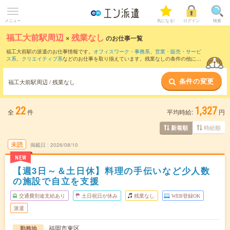
メニュー
気になる!
ログイン
検索
福工大前駅周辺
×
残業なし
のお仕事一覧
福工大前駅の派遣のお仕事情報です。
オフィスワーク・事務系
、
営業・販売・サービ
ス系
、
クリエイティブ系
などのお仕事を取り揃えています。残業なしの条件の他に、
交通費別途支給あり
、
職種未経験OK
、
友だちと一緒の応募OK
などのこだわり条件も
取り揃えています。
条件の変更
福工大前駅周辺 / 残業なし
22
1,327
全
件
平均時給:
円
時給順
新着順
未読
掲載日
2026/08/10
NEW
【週3日～＆土日休】料理の手伝いなど少人数
の施設で自立を支援
交通費別途支給あり
土日祝日が休み
残業なし
WEB登録OK
派遣
福岡市東区
勤務地