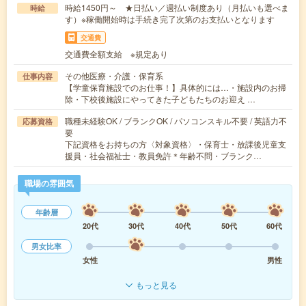
時給1450円～ ★日払い／週払い制度あり（月払いも選べま
時給
す）※稼働開始時は手続き完了次第のお支払いとなります
交通費
交通費全額支給 ※規定あり
その他医療・介護・保育系
仕事内容
【学童保育施設でのお仕事！】具体的には…・施設内のお掃
除・下校後施設にやってきた子どもたちのお迎え …
職種未経験OK / ブランクOK / パソコンスキル不要 / 英語力不
応募資格
要
下記資格をお持ちの方〈対象資格〉・保育士・放課後児童支
援員・社会福祉士・教員免許＊年齢不問・ブランク…
職場の雰囲気
年齢層
20代
30代
40代
50代
60代
男女比率
女性
男性
もっと見る