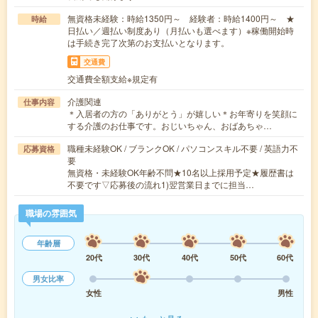
無資格未経験：時給1350円～ 経験者：時給1400円～ ★
時給
日払い／週払い制度あり（月払いも選べます）※稼働開始時
は手続き完了次第のお支払いとなります。
交通費
交通費全額支給※規定有
介護関連
仕事内容
＊入居者の方の「ありがとう」が嬉しい＊お年寄りを笑顔に
する介護のお仕事です。おじいちゃん、おばあちゃ…
職種未経験OK / ブランクOK / パソコンスキル不要 / 英語力不
応募資格
要
無資格・未経験OK年齢不問★10名以上採用予定★履歴書は
不要です▽応募後の流れ1)翌営業日までに担当…
職場の雰囲気
年齢層
20代
30代
40代
50代
60代
男女比率
女性
男性