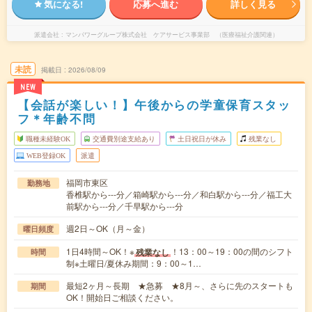
気になる!
応募へ進む
詳しく見る
派遣会社
マンパワーグループ株式会社 ケアサービス事業部 （医療福祉介護関連）
未読
掲載日
2026/08/09
NEW
【会話が楽しい！】午後からの学童保育スタッ
フ＊年齢不問
職種未経験OK
交通費別途支給あり
土日祝日が休み
残業なし
WEB登録OK
派遣
福岡市東区
勤務地
香椎駅から---分／箱崎駅から---分／和白駅から---分／福工大
前駅から---分／千早駅から---分
週2日～OK（月～金）
曜日頻度
1日4時間～OK！※
！13：00～19：00の間のシフト
残業なし
時間
制※土曜日/夏休み期間：9：00～1…
最短2ヶ月～長期 ★急募 ★8月～、さらに先のスタートも
期間
OK！開始日ご相談ください。