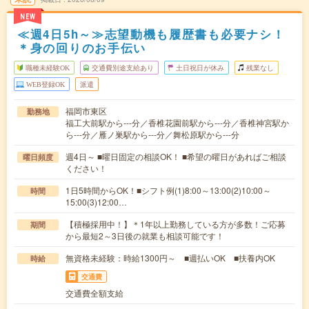
NEW
≪週4日5h～≫志望動機も履歴書も必要ナシ！
＊身の回りのお手伝い
職種未経験OK
交通費別途支給あり
土日祝日が休み
残業なし
WEB登録OK
派遣
福岡市東区
勤務地
福工大前駅から---分／香椎花園前駅から---分／香椎神宮駅か
ら---分／雁ノ巣駅から---分／舞松原駅から---分
週4日～ ■曜日固定の相談OK！ ■希望の曜日があればご相談
曜日頻度
ください！
1日5時間からOK！■シフト例(1)8:00～13:00(2)10:00～
時間
15:00(3)12:00…
【積極採用中！】＊1年以上勤務している方が多数！ご応募
期間
から最短2～3日後の就業も相談可能です！
無資格未経験：時給1300円～ ■週払いOK ■扶養内OK
時給
交通費
交通費全額支給