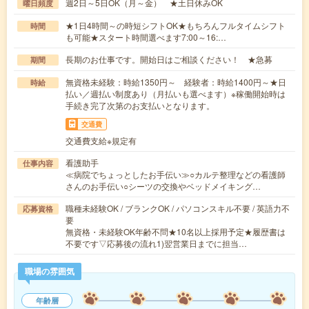
週2日～5日OK（月～金） ★土日休みOK
曜日頻度
★1日4時間～の時短シフトOK★もちろんフルタイムシフト
時間
も可能★スタート時間選べます7:00～16:…
長期のお仕事です。開始日はご相談ください！ ★急募
期間
無資格未経験：時給1350円～ 経験者：時給1400円～★日
時給
払い／週払い制度あり（月払いも選べます）※稼働開始時は
手続き完了次第のお支払いとなります。
交通費
交通費支給※規定有
看護助手
仕事内容
≪病院でちょっとしたお手伝い≫○カルテ整理などの看護師
さんのお手伝い○シーツの交換やベッドメイキング…
職種未経験OK / ブランクOK / パソコンスキル不要 / 英語力不
応募資格
要
無資格・未経験OK年齢不問★10名以上採用予定★履歴書は
不要です▽応募後の流れ1)翌営業日までに担当…
職場の雰囲気
年齢層