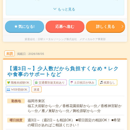
もっと見る
気になる!
応募へ進む
詳しく見る
派遣会社
日研トータルソーシング株式会社 メディカルケア事業部
未読
掲載日
2026/08/05
【週3日～】少人数だから負担すくなめ＊レク
や食事のサポートなど
職種未経験OK
交通費別途支給あり
土日祝日が休み
残業なし
WEB登録OK
派遣
福岡市東区
勤務地
福工大前駅から---分／香椎花園前駅から---分／香椎神宮駅か
ら---分／雁ノ巣駅から---分／舞松原駅から---分
週3日～（週2日～も相談OK） ■曜日固定の相談OK！ ■希望
曜日頻度
の曜日があればご相談ください！