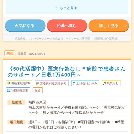
もっと見る
気になる!
応募へ進む
詳しく見る
派遣会社
マンパワーグループ株式会社 ケアサービス事業部 （医療福祉介護関連）
未読
掲載日
2026/08/05
《50代活躍中》医療行為なし＊病院で患者さん
のサポート／日収1万400円～
職種未経験OK
交通費別途支給あり
土日祝日が休み
残業なし
WEB登録OK
派遣
福岡市東区
勤務地
福工大前駅から---分／香椎花園前駅から---分／香椎神宮駅か
ら---分／雁ノ巣駅から---分／舞松原駅から---分
週3日～（週2日～も相談OK） ■曜日固定の相談OK！ ■希望
曜日頻度
の曜日があればご相談ください！