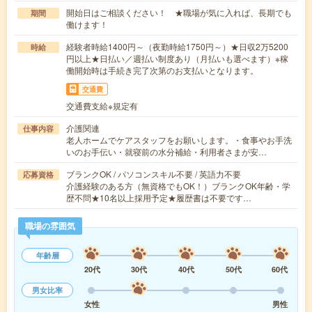
開始日はご相談ください！ ★職場が気に入れば、長期でも
期間
働けます！
経験者時給1400円～（夜勤時給1750円～）★日収2万5200
時給
円以上★日払い／週払い制度あり（月払いも選べます）※稼
働開始時は手続き完了次第のお支払いとなります。
交通費
交通費支給※規定有
介護関連
仕事内容
老人ホームでケアスタッフをお願いします。・食事やお手洗
いのお手伝い・就寝前の水分補給・利用者さまが安…
ブランクOK / パソコンスキル不要 / 英語力不要
応募資格
介護経験のある方（無資格でもOK！）ブランクOK年齢・学
歴不問★10名以上採用予定★履歴書は不要です…
職場の雰囲気
年齢層
20代
30代
40代
50代
60代
男女比率
女性
男性