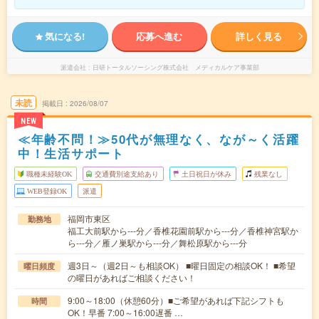
気になる!
応募へ進む
詳しく見る
派遣会社
日研トータルソーシング株式会社 メディカルケア事業部
未読
掲載日
2026/08/07
NEW
≪年齢不問！≫50代が無理なく、なが～く活躍
中！生活サポート
職種未経験OK
交通費別途支給あり
土日祝日が休み
残業なし
WEB登録OK
派遣
福岡市東区
勤務地
福工大前駅から---分／香椎花園前駅から---分／香椎神宮駅か
ら---分／雁ノ巣駅から---分／舞松原駅から---分
週3日～（週2日～も相談OK） ■曜日固定の相談OK！ ■希望
曜日頻度
の曜日があればご相談ください！
9:00～18:00（休憩60分）■ご希望があれば下記シフトも
時間
OK！早番 7:00～16:00遅番 …