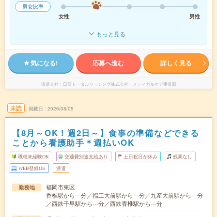
男女比率
女性
男性
もっと見る
気になる!
応募へ進む
詳しく見る
派遣会社
日研トータルソーシング株式会社 メディカルケア事業部
未読
掲載日
2026/08/05
【8月～OK！週2日～】食事の準備などできる
ことから看護助手＊週払いOK
職種未経験OK
交通費別途支給あり
土日祝日が休み
残業なし
WEB登録OK
派遣
福岡市東区
勤務地
香椎駅から---分／福工大前駅から---分／九産大前駅から---分
／西鉄千早駅から---分／西鉄香椎駅から---分