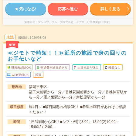
気になる!
応募へ進む
詳しく見る
派遣会社
マンパワーグループ株式会社 ケアサービス事業部（学童）
未読
掲載日
2026/08/08
NEW
≪ジモトで時短！！≫近所の施設で身の回りの
お手伝いなど
職種未経験OK
交通費別途支給あり
土日祝日が休み
残業なし
WEB登録OK
派遣
福岡市東区
勤務地
福工大前駅から---分／香椎花園前駅から---分／香椎神宮駅か
ら---分／雁ノ巣駅から---分／舞松原駅から---分
週4日～ ■曜日固定の相談OK！ ■希望の曜日があればご相談
曜日頻度
ください！
1日5時間からOK！■シフト例(1)8:00～13:00(2)10:00～
時間
15:00(3)12:00…