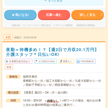
もっと見る
気になる!
応募へ進む
詳しく見る
派遣会社
マンパワーグループ株式会社 ケアサービス事業部 （医療福祉介護関連）
未読
掲載日
2026/08/06
夜勤＝待機多め！？【週2日で月収20.1万円】
介護スタッフ＊日払いOK!
交通費別途支給あり
土日祝日が休み
残業なし
WEB登録OK
派遣
福岡市東区
勤務地
香椎駅から---分／福工大前駅から---分／九産大前駅から---分
／西鉄千早駅から---分／西鉄香椎駅から---分
【夜勤】週2日～OK（月～金の間）
曜日頻度
16:00～翌9:00 ※
！※Wワークの場合、他のお仕事
残業なし
時間
と合わせ週40時間超の就業はご案内で…