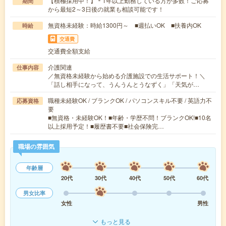
【積極採用中！】＊1年以上勤務している方が多数！ご応募
期間
から最短2～3日後の就業も相談可能です！
無資格未経験：時給1300円～ ■週払いOK ■扶養内OK
時給
交通費
交通費全額支給
介護関連
仕事内容
／無資格未経験から始める介護施設での生活サポート！＼
「話し相手になって、うんうんとうなずく」「天気が…
職種未経験OK / ブランクOK / パソコンスキル不要 / 英語力不
応募資格
要
■無資格・未経験OK！■年齢・学歴不問！ブランクOK!■10名
以上採用予定！■履歴書不要■社会保険完…
職場の雰囲気
年齢層
20代
30代
40代
50代
60代
男女比率
女性
男性
もっと見る