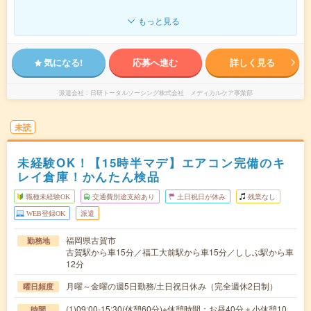
もっと見る
気になる!
応募へ進む
詳しく見る
派遣会社
日研トータルソーシング株式会社 メディカルケア事業部
未読
未経験OK！【15時半マデ】エアコン完備のキ
レイ倉庫！かんたん検品
職種未経験OK
交通費別途支給あり
土日祝日が休み
残業なし
WEB登録OK
派遣
福岡県古賀市
勤務地
古賀駅から車15分／福工大前駅から車15分／ししぶ駅から車
12分
月曜～金曜の週5日勤務/土日祝日休み（完全週休2日制）
曜日頻度
(1)09:00-15:30(休憩60分)※休憩時間：お昼40分＋小休憩10
時間