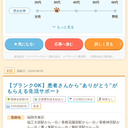
20代
30代
40代
50代
60代
男女比率
女性
男性
もっと見る
気になる!
応募へ進む
詳しく見る
派遣会社
マンパワーグループ株式会社 ケアサービス事業部 （医療福祉介護関連）
未読
掲載日
2026/08/05
【ブランクOK】患者さんから”ありがとう”が
もらえる生活サポート
職種未経験OK
交通費別途支給あり
土日祝日が休み
残業なし
WEB登録OK
派遣
福岡市東区
勤務地
福工大前駅から---分／香椎花園前駅から---分／香椎神宮駅か
ら---分／雁ノ巣駅から---分／舞松原駅から---分