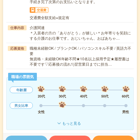
手続き完了次第のお支払いとなります。
交通費
交通費全額支給※規定有
介護関連
仕事内容
＊入居者の方の「ありがとう」が嬉しい＊お年寄りを笑顔に
する介護のお仕事です。おじいちゃん、おばあちゃ…
職種未経験OK / ブランクOK / パソコンスキル不要 / 英語力不
応募資格
要
無資格・未経験OK年齢不問★10名以上採用予定★履歴書は
不要です▽応募後の流れ1)翌営業日までに担当…
職場の雰囲気
年齢層
20代
30代
40代
50代
60代
男女比率
女性
男性
もっと見る