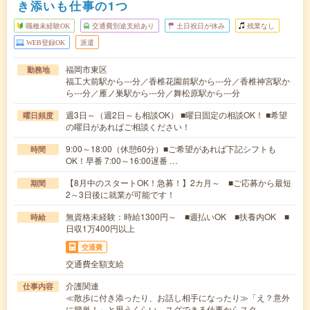
き添いも仕事の1つ
職種未経験OK
交通費別途支給あり
土日祝日が休み
残業なし
WEB登録OK
派遣
福岡市東区
勤務地
福工大前駅から---分／香椎花園前駅から---分／香椎神宮駅か
ら---分／雁ノ巣駅から---分／舞松原駅から---分
週3日～（週2日～も相談OK） ■曜日固定の相談OK！ ■希望
曜日頻度
の曜日があればご相談ください！
9:00～18:00（休憩60分）■ご希望があれば下記シフトも
時間
OK！早番 7:00～16:00遅番 …
【8月中のスタートOK！急募！】2カ月～ ■ご応募から最短
期間
2～3日後に就業が可能です！
無資格未経験：時給1300円～ ■週払いOK ■扶養内OK ■
時給
日収1万400円以上
交通費
交通費全額支給
介護関連
仕事内容
≪散歩に付き添ったり、お話し相手になったり≫「え？意外
に簡単！」と思うくらい、スグできる仕事からスタ…