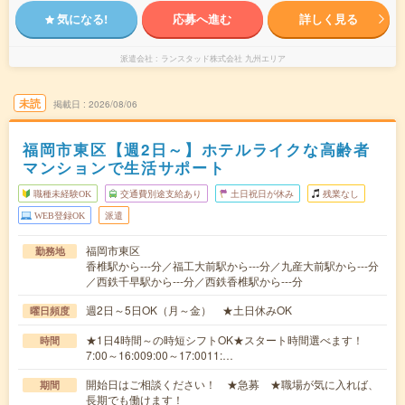
気になる!
応募へ進む
詳しく見る
派遣会社
ランスタッド株式会社 九州エリア
未読
掲載日
2026/08/06
福岡市東区【週2日～】ホテルライクな高齢者
マンションで生活サポート
職種未経験OK
交通費別途支給あり
土日祝日が休み
残業なし
WEB登録OK
派遣
福岡市東区
勤務地
香椎駅から---分／福工大前駅から---分／九産大前駅から---分
／西鉄千早駅から---分／西鉄香椎駅から---分
週2日～5日OK（月～金） ★土日休みOK
曜日頻度
★1日4時間～の時短シフトOK★スタート時間選べます！
時間
7:00～16:009:00～17:0011:…
開始日はご相談ください！ ★急募 ★職場が気に入れば、
期間
長期でも働けます！