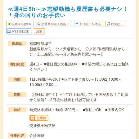
≪週4日5h～≫志望動機も履歴書も必要ナシ！
＊身の回りのお手伝い
職種未経験OK
交通費別途支給あり
土日祝日が休み
残業なし
WEB登録OK
派遣
福岡県飯塚市
勤務地
新飯塚駅から---分／天道駅から---分／浦田(福岡県)駅から---
分／上三緒駅から---分／筑前内野駅から---分
週4日～ ■曜日固定の相談OK！ ■希望の曜日があればご相談
曜日頻度
ください！
1日5時間からOK！■シフト例(1)8:00～13:00(2)10:00～
時間
15:00(3)12:00…
【積極採用中！】＊1年以上勤務している方が多数！ご応募
期間
から最短2～3日後の就業も相談可能です！
無資格未経験：時給1300円～ ■週払いOK ■扶養内OK
時給
交通費
交通費全額支給
介護関連
仕事内容