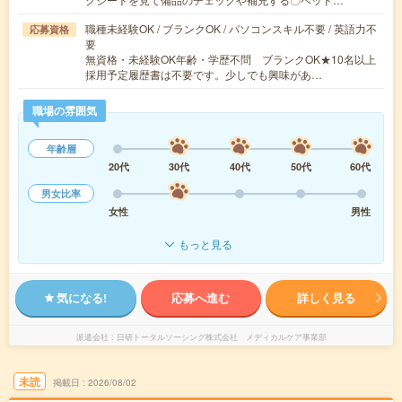
職種未経験OK / ブランクOK / パソコンスキル不要 / 英語力不
応募資格
要
無資格・未経験OK年齢・学歴不問 ブランクOK★10名以上
採用予定履歴書は不要です。少しでも興味があ…
職場の雰囲気
年齢層
20代
30代
40代
50代
60代
男女比率
女性
男性
もっと見る
気になる!
応募へ進む
詳しく見る
派遣会社
日研トータルソーシング株式会社 メディカルケア事業部
未読
掲載日
2026/08/02