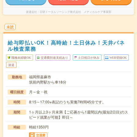
派遣会社
日研トータルソーシング株式会社 メディカルケア事業部
未読
給与即払いOK！高時給！土日休み！天井パネ
ル検査業務
職種未経験OK
交通費別途支給あり
土日祝日が休み
WEB登録OK
派遣
福岡県嘉麻市
勤務地
筑前内野駅から車18分
月～金・祝
曜日頻度
8:15～17:00※表記のうち実働7時間45分です。
時間
1ヶ月以上3ヶ月未満【ご応募から1週間以内(最短2日目)のス
期間
ピード就業が可能】即日～
時給1350円
時給
交通費