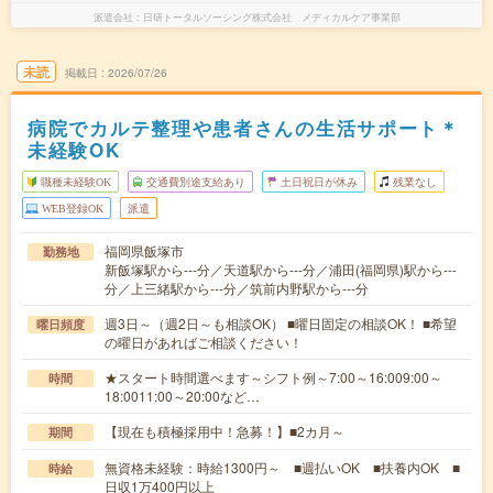
派遣会社
日研トータルソーシング株式会社 メディカルケア事業部
未読
掲載日
2026/07/26
病院でカルテ整理や患者さんの生活サポート＊
未経験OK
職種未経験OK
交通費別途支給あり
土日祝日が休み
残業なし
WEB登録OK
派遣
福岡県飯塚市
勤務地
新飯塚駅から---分／天道駅から---分／浦田(福岡県)駅から---
分／上三緒駅から---分／筑前内野駅から---分
週3日～（週2日～も相談OK） ■曜日固定の相談OK！ ■希望
曜日頻度
の曜日があればご相談ください！
★スタート時間選べます～シフト例～7:00～16:009:00～
時間
18:0011:00～20:00など…
【現在も積極採用中！急募！】■2カ月～
期間
無資格未経験：時給1300円～ ■週払いOK ■扶養内OK ■
時給
日収1万400円以上