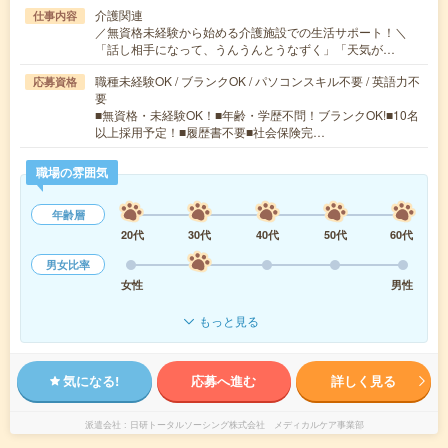
介護関連
仕事内容
／無資格未経験から始める介護施設での生活サポート！＼
「話し相手になって、うんうんとうなずく」「天気が…
職種未経験OK / ブランクOK / パソコンスキル不要 / 英語力不
応募資格
要
■無資格・未経験OK！■年齢・学歴不問！ブランクOK!■10名
以上採用予定！■履歴書不要■社会保険完…
職場の雰囲気
年齢層
20代
30代
40代
50代
60代
男女比率
女性
男性
もっと見る
気になる!
応募へ進む
詳しく見る
派遣会社
日研トータルソーシング株式会社 メディカルケア事業部