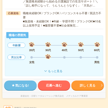
／無資格未経験から始める介護施設での生活サポート！＼
「話し相手になって、うんうんとうなずく」「天気が…
職種未経験OK / ブランクOK / パソコンスキル不要 / 英語力不
応募資格
要
■無資格・未経験OK！■年齢・学歴不問！ブランクOK!■10名
以上採用予定！■履歴書不要■社会保険完…
職場の雰囲気
年齢層
20代
30代
40代
50代
60代
男女比率
女性
男性
もっと見る
気になる!
応募へ進む
詳しく見る
派遣会社
日研トータルソーシング株式会社 メディカルケア事業部
未読