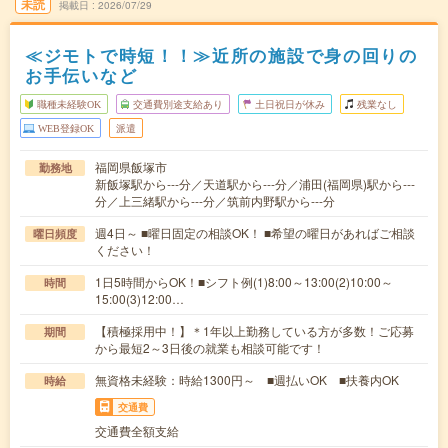
未読
掲載日
2026/07/29
≪ジモトで時短！！≫近所の施設で身の回りの
お手伝いなど
職種未経験OK
交通費別途支給あり
土日祝日が休み
残業なし
WEB登録OK
派遣
福岡県飯塚市
勤務地
新飯塚駅から---分／天道駅から---分／浦田(福岡県)駅から---
分／上三緒駅から---分／筑前内野駅から---分
週4日～ ■曜日固定の相談OK！ ■希望の曜日があればご相談
曜日頻度
ください！
1日5時間からOK！■シフト例(1)8:00～13:00(2)10:00～
時間
15:00(3)12:00…
【積極採用中！】＊1年以上勤務している方が多数！ご応募
期間
から最短2～3日後の就業も相談可能です！
無資格未経験：時給1300円～ ■週払いOK ■扶養内OK
時給
交通費
交通費全額支給