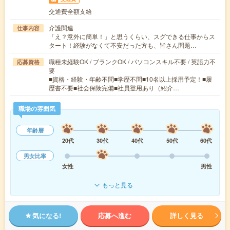
交通費全額支給
介護関連
仕事内容
「え？意外に簡単！」と思うくらい、スグできる仕事からス
タート！経験がなくて不安だった方も、皆さん問題…
職種未経験OK / ブランクOK / パソコンスキル不要 / 英語力不
応募資格
要
■資格・経験・年齢不問■学歴不問■10名以上採用予定！■履
歴書不要■社会保険完備■社員登用あり（紹介…
職場の雰囲気
年齢層
20代
30代
40代
50代
60代
男女比率
女性
男性
もっと見る
気になる!
応募へ進む
詳しく見る