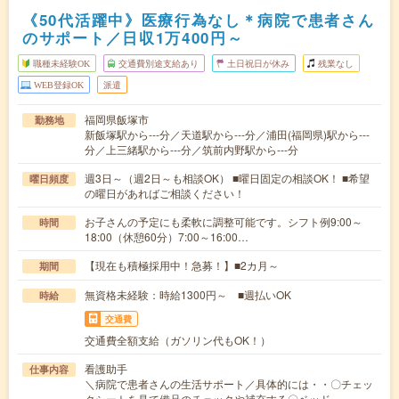
《50代活躍中》医療行為なし＊病院で患者さん
のサポート／日収1万400円～
職種未経験OK
交通費別途支給あり
土日祝日が休み
残業なし
WEB登録OK
派遣
福岡県飯塚市
勤務地
新飯塚駅から---分／天道駅から---分／浦田(福岡県)駅から---
分／上三緒駅から---分／筑前内野駅から---分
週3日～（週2日～も相談OK） ■曜日固定の相談OK！ ■希望
曜日頻度
の曜日があればご相談ください！
お子さんの予定にも柔軟に調整可能です。シフト例9:00～
時間
18:00（休憩60分）7:00～16:00…
【現在も積極採用中！急募！】■2カ月～
期間
無資格未経験：時給1300円～ ■週払いOK
時給
交通費
交通費全額支給（ガソリン代もOK！）
看護助手
仕事内容
＼病院で患者さんの生活サポート／具体的には・・〇チェッ
クシートを見て備品のチェックや補充する〇ベッド…