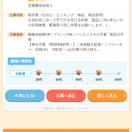
交通費支給有り
軽作業（仕分け・ピッキング・検品、商品管理）
仕事内容
を切れ目に沿って手で穴を空ける作業、製品に汚れ等ないか
の目視検査、配線取り回し作業をお願いします。(…
職種未経験OK / ブランクOK / パソコンスキル不要 / 英語力不
応募資格
要
【来社不要、WEB登録OK！】〇未経験大歓迎！〇フリータ
ー、主婦(夫) 大歓迎！ ※お仕事の掛け持ち…
職場の雰囲気
年齢層
20代
30代
40代
50代
60代
気になる!
応募へ進む
詳しく見る
派遣会社
株式会社テクノ・サービス