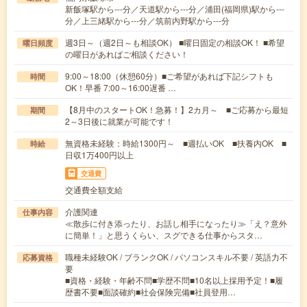
新飯塚駅から---分／天道駅から---分／浦田(福岡県)駅から---
分／上三緒駅から---分／筑前内野駅から---分
週3日～（週2日～も相談OK） ■曜日固定の相談OK！ ■希望
曜日頻度
の曜日があればご相談ください！
9:00～18:00（休憩60分）■ご希望があれば下記シフトも
時間
OK！早番 7:00～16:00遅番 …
【8月中のスタートOK！急募！】2カ月～ ■ご応募から最短
期間
2～3日後に就業が可能です！
無資格未経験：時給1300円～ ■週払いOK ■扶養内OK ■
時給
日収1万400円以上
交通費
交通費全額支給
介護関連
仕事内容
≪散歩に付き添ったり、お話し相手になったり≫「え？意外
に簡単！」と思うくらい、スグできる仕事からスタ…
職種未経験OK / ブランクOK / パソコンスキル不要 / 英語力不
応募資格
要
■資格・経験・年齢不問■学歴不問■10名以上採用予定！■履
歴書不要■面談確約■社会保険完備■社員登用…