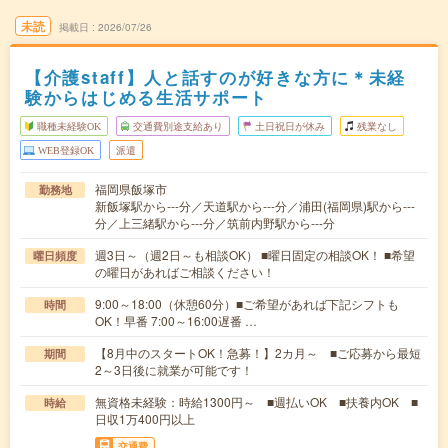
未読
掲載日
2026/07/26
【介護staff】人と話すのが好きな方に＊未経
験からはじめる生活サポート
職種未経験OK
交通費別途支給あり
土日祝日が休み
残業なし
WEB登録OK
派遣
福岡県飯塚市
勤務地
新飯塚駅から---分／天道駅から---分／浦田(福岡県)駅から---
分／上三緒駅から---分／筑前内野駅から---分
週3日～（週2日～も相談OK） ■曜日固定の相談OK！ ■希望
曜日頻度
の曜日があればご相談ください！
9:00～18:00（休憩60分）■ご希望があれば下記シフトも
時間
OK！早番 7:00～16:00遅番 …
【8月中のスタートOK！急募！】2カ月～ ■ご応募から最短
期間
2～3日後に就業が可能です！
無資格未経験：時給1300円～ ■週払いOK ■扶養内OK ■
時給
日収1万400円以上
交通費