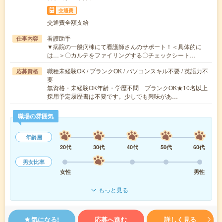
交通費
交通費全額支給
看護助手
仕事内容
▼病院の一般病棟にて看護師さんのサポート！＜具体的に
は…＞〇カルテをファイリングする〇チェックシート…
職種未経験OK / ブランクOK / パソコンスキル不要 / 英語力不
応募資格
要
無資格・未経験OK年齢・学歴不問 ブランクOK★10名以上
採用予定履歴書は不要です。少しでも興味があ…
職場の雰囲気
年齢層
20代
30代
40代
50代
60代
男女比率
女性
男性
もっと見る
気になる!
応募へ進む
詳しく見る