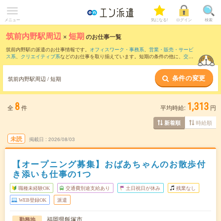
メニュー
気になる!
ログイン
検索
筑前内野駅周辺
×
短期
のお仕事一覧
筑前内野駅の派遣のお仕事情報です。
オフィスワーク・事務系
、
営業・販売・サービ
ス系
、
クリエイティブ系
などのお仕事を取り揃えています。短期の条件の他に、
交通
費別途支給あり
、
職種未経験OK
、
友だちと一緒の応募OK
などでもお探し頂けます。
条件の変更
筑前内野駅周辺 / 短期
8
1,313
全
件
平均時給:
円
時給順
新着順
未読
掲載日
2026/08/03
【オープニング募集】おばあちゃんのお散歩付
き添いも仕事の1つ
職種未経験OK
交通費別途支給あり
土日祝日が休み
残業なし
WEB登録OK
派遣
福岡県飯塚市
勤務地