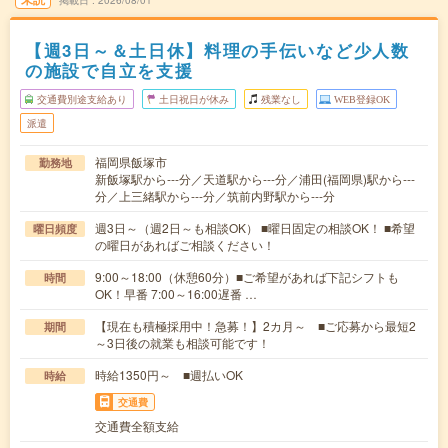
掲載日
2026/08/01
【週3日～＆土日休】料理の手伝いなど少人数
の施設で自立を支援
交通費別途支給あり
土日祝日が休み
残業なし
WEB登録OK
派遣
福岡県飯塚市
勤務地
新飯塚駅から---分／天道駅から---分／浦田(福岡県)駅から---
分／上三緒駅から---分／筑前内野駅から---分
週3日～（週2日～も相談OK） ■曜日固定の相談OK！ ■希望
曜日頻度
の曜日があればご相談ください！
9:00～18:00（休憩60分）■ご希望があれば下記シフトも
時間
OK！早番 7:00～16:00遅番 …
【現在も積極採用中！急募！】2カ月～ ■ご応募から最短2
期間
～3日後の就業も相談可能です！
時給1350円～ ■週払いOK
時給
交通費
交通費全額支給