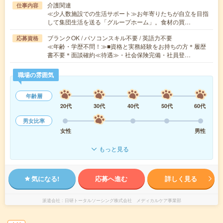
介護関連
仕事内容
≪少人数施設での生活サポート≫お年寄りたちが自立を目指
して集団生活を送る「グループホーム」。食材の買…
ブランクOK / パソコンスキル不要 / 英語力不要
応募資格
≪年齢・学歴不問！≫■資格と実務経験をお持ちの方＊履歴
書不要＊面談確約≪待遇≫・社会保険完備・社員登…
職場の雰囲気
年齢層
20代
30代
40代
50代
60代
男女比率
女性
男性
もっと見る
気になる!
応募へ進む
詳しく見る
派遣会社
日研トータルソーシング株式会社 メディカルケア事業部