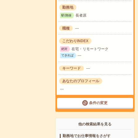
勤務地
長者原
駅/路線
職種
---
こだわりINDEX
在宅・リモートワーク
絶対
---
できれば
キーワード
---
あなたのプロフィール
---
条件の変更
他の検索結果を見る
勤務地でお仕事情報をさがす