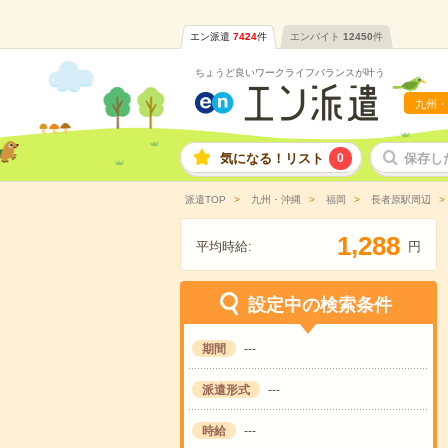
エン派遣
7424
件
エンバイト
12450
件
ちょうど良いワークライフバランスが叶う
九州・
気になる！リスト
0
保存し
派遣TOP
九州・沖縄
福岡
長者原駅周辺
,
1
2
8
8
平均時給:
円
設定中の検索条件
期間
---
派遣形式
---
時給
---