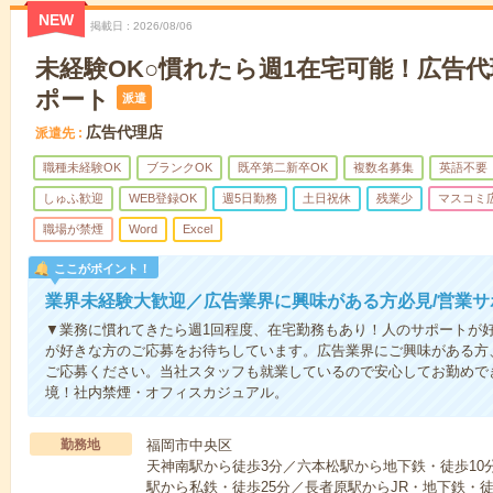
NEW
掲載日
2026/08/06
未経験OK○慣れたら週1在宅可能！広告
ポート
派遣
広告代理店
派遣先
職種未経験OK
ブランクOK
既卒第二新卒OK
複数名募集
英語不要
しゅふ歓迎
WEB登録OK
週5日勤務
土日祝休
残業少
マスコミ
職場が禁煙
Word
Excel
ここがポイント！
業界未経験大歓迎／広告業界に興味がある方必見/営業サ
▼業務に慣れてきたら週1回程度、在宅勤務もあり！人のサポートが
が好きな方のご応募をお待ちしています。広告業界にご興味がある方
ご応募ください。当社スタッフも就業しているので安心してお勤めで
境！社内禁煙・オフィスカジュアル。
勤務地
福岡市中央区
天神南駅から徒歩3分／六本松駅から地下鉄・徒歩10
駅から私鉄・徒歩25分／長者原駅からJR・地下鉄・徒