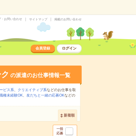
プ・お問い合わせ
サイトマップ
掲載のお問い合わせ
会員登録
ログイン
ーク
の派遣のお仕事情報一覧
ービス系
、
クリエイティブ系
などのお仕事を取
職種未経験OK
、
友だちと一緒の応募OK
などの
新着順
一括
応募