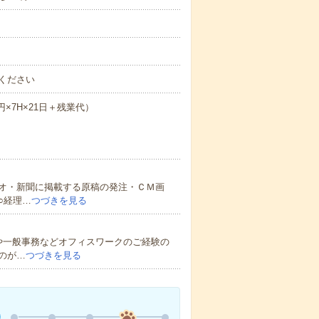
ください
円×7H×21日＋残業代）
オ・新聞に掲載する原稿の発注・ＣＭ画
○経理…
つづきを見る
や一般事務などオフィスワークのご経験の
のが…
つづきを見る