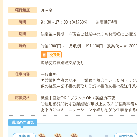
曜日頻度
月～金
時間
9：30～17：30（休憩60分） ※実働7時間
期間
決定後～長期 ※現在ご就業中の方もお気軽にご相談
時給
時給1300円～（月収例：191,100円＋残業代＝＠1300
交通費
通勤交通費別途支給あり
仕事内容
一般事務
▼営業担当者のサポート業務全般〇テレビＣＭ・ラジ
像の確認～請求書の受取り〇請求書他文書の発送作業
応募資格
職種未経験OK / ブランクOK / 英語力不要
〇雇用形態問わず就業経験2年以上ある方〇営業事務
ある方〇コミュニケーションを取りながら仕事をする
職場の雰囲気
年齢層
男女比率