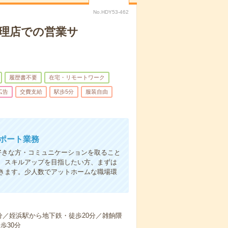
No.HDY53-462
代理店での営業サ
履歴書不要
在宅・リモートワーク
広告
交費支給
駅歩5分
服装自由
ポート業務
好きな方・コミュニケーションを取ること
、スキルアップを目指したい方、まずは
きます。少人数でアットホームな職場環
分／姪浜駅から地下鉄・徒歩20分／雑餉隈
歩30分