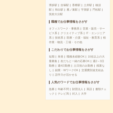
博多駅
吉塚駅
香椎駅
土井駅
柚須
駅
和白駅
雁ノ巣駅
宇美駅
門松駅
筑前大分駅
職種でお仕事情報をさがす
オフィスワーク・事務系
営業・販売・サー
ビス系
クリエイティブ系
IT・エンジニア
系
技術系
医療・介護・福祉・教育系
軽
作業・物流・工場・その他
こだわりでお仕事情報をさがす
短期
単発
職種未経験OK
10名以上の大
量募集
友だちと一緒の応募OK
週2～3日
勤務
週4日勤務
土日祝のみ勤務
残業な
し
副業・WワークOK
交通費別途支給あ
り
語学力が活かせる
人気のワードでお仕事情報をさがす
急募
年齢不問
財団法人
英語
書類チェ
ック
テレビ局
封入
大学