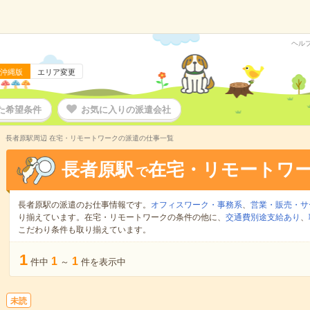
ヘル
沖縄版
エリア変更
た希望条件
お気に入りの派遣会社
長者原駅周辺 在宅・リモートワークの派遣の仕事一覧
長者原駅
在宅・リモートワ
で
長者原駅の派遣のお仕事情報です。
オフィスワーク・事務系
、
営業・販売・サ
り揃えています。在宅・リモートワークの条件の他に、
交通費別途支給あり
、
こだわり条件も取り揃えています。
1
1
1
件中
～
件を表示中
未読