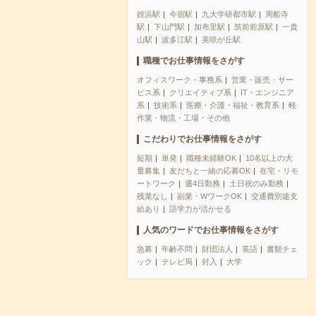
姪浜駅
今宿駅
九大学研都市駅
周船寺
駅
下山門駅
加布里駅
筑前前原駅
一貴
山駅
波多江駅
美咲が丘駅
職種でお仕事情報をさがす
オフィスワーク・事務系
営業・販売・サー
ビス系
クリエイティブ系
IT・エンジニア
系
技術系
医療・介護・福祉・教育系
軽
作業・物流・工場・その他
こだわりでお仕事情報をさがす
短期
単発
職種未経験OK
10名以上の大
量募集
友だちと一緒の応募OK
在宅・リモ
ートワーク
週4日勤務
土日祝のみ勤務
残業なし
副業・WワークOK
交通費別途支
給あり
語学力が活かせる
人気のワードでお仕事情報をさがす
急募
年齢不問
財団法人
英語
書類チェ
ック
テレビ局
封入
大学