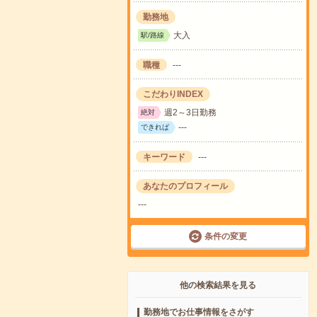
勤務地
大入
駅/路線
職種
---
こだわりINDEX
週2～3日勤務
絶対
---
できれば
キーワード
---
あなたのプロフィール
---
条件の変更
他の検索結果を見る
勤務地でお仕事情報をさがす