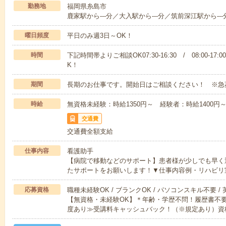
勤務地
福岡県糸島市
鹿家駅から---分／大入駅から---分／筑前深江駅から---
曜日頻度
平日のみ週3日～OK！
時間
下記時間帯よりご相談OK07:30-16:30 / 08:00-17:
K！
期間
長期のお仕事です。開始日はご相談ください！ ※急
時給
無資格未経験：時給1350円～ 経験者：時給1400
交通費
交通費全額支給
仕事内容
看護助手
【病院で移動などのサポート】患者様が少しでも早く
たサポートをお願いします！▼仕事内容例・リハビリ
応募資格
職種未経験OK / ブランクOK / パソコンスキル不要 /
【無資格・未経験OK】＊年齢・学歴不問！履歴書不要
度あり≫受講料キャッシュバック！（※規定あり）資