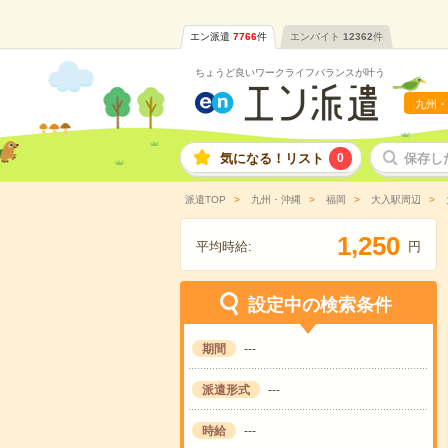
エン派遣
7766
件
エンバイト
12362
件
ちょうど良いワークライフバランスが叶う
九州・
気になる！リスト
0
保存し
派遣TOP
九州・沖縄
福岡
大入駅周辺
,
1
2
5
0
平均時給:
円
設定中の検索条件
期間
---
派遣形式
---
時給
---