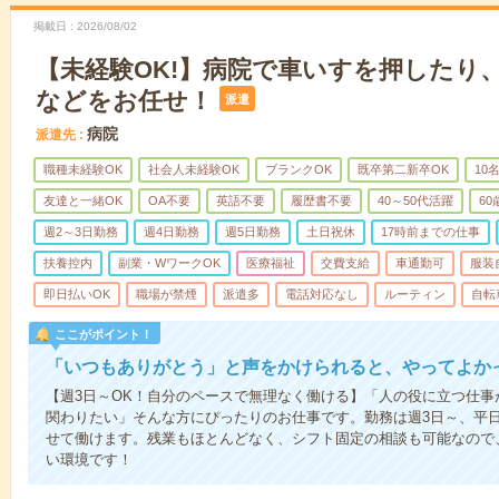
掲載日
2026/08/02
【未経験OK!】病院で車いすを押したり
などをお任せ！
派遣
病院
派遣先
職種未経験OK
社会人未経験OK
ブランクOK
既卒第二新卒OK
10
友達と一緒OK
OA不要
英語不要
履歴書不要
40～50代活躍
6
週2～3日勤務
週4日勤務
週5日勤務
土日祝休
17時前までの仕事
扶養控内
副業・WワークOK
医療福祉
交費支給
車通勤可
服装
即日払いOK
職場が禁煙
派遣多
電話対応なし
ルーティン
自転
ここがポイント！
「いつもありがとう」と声をかけられると、やってよかっ
【週3日～OK！自分のペースで無理なく働ける】「人の役に立つ仕
関わりたい」そんな方にぴったりのお仕事です。勤務は週3日～、平
せて働けます。残業もほとんどなく、シフト固定の相談も可能なので
い環境です！