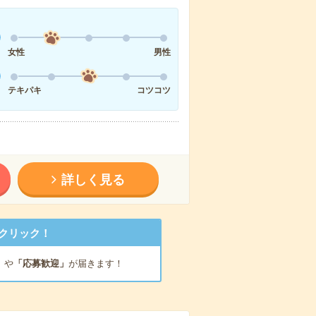
女性
男性
テキパキ
コツコツ
詳しく見る
クリック！
」
や
「応募歓迎」
が届きます！