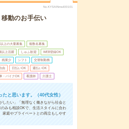
No.KYSAINms400101
、移動のお手伝い
名以上の大量募集
複数名募集
0歳以上活躍
しゅふ歓迎
WEB登録OK
残業少
シフト
交替制勤務
自由
日払いOK
週払いOK
車・バイクOK
看護師
介護士
たと思います。（40代女性）
事がしたい」「無理なく働きながら社会と
日のみも相談OKで、生活スタイルに合わ
、家庭やプライベートとの両立もしやす