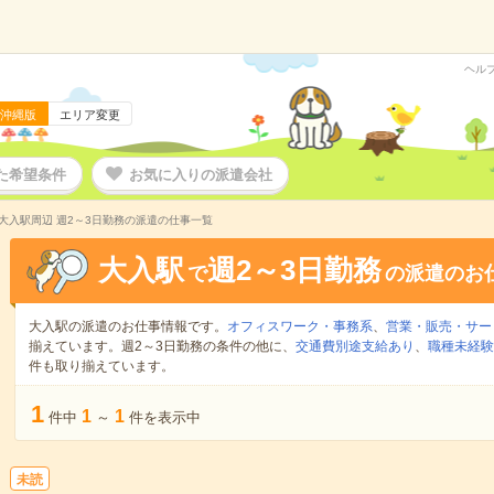
ヘル
沖縄版
エリア変更
た希望条件
お気に入りの派遣会社
大入駅周辺 週2～3日勤務の派遣の仕事一覧
大入駅
週2～3日勤務
で
の派遣のお
大入駅の派遣のお仕事情報です。
オフィスワーク・事務系
、
営業・販売・サー
揃えています。週2～3日勤務の条件の他に、
交通費別途支給あり
、
職種未経験
件も取り揃えています。
1
1
1
件中
～
件を表示中
未読