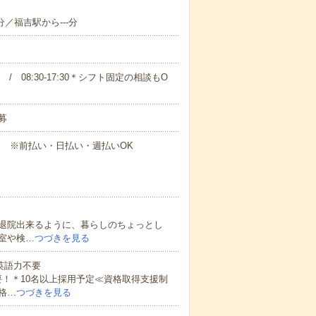
分／福吉駅から---分
00 / 08:30-17:30＊シフト固定の相談もO
募
円～ ※前払い・日払い・週払いOK
退院出来るように、暮らしのちょっとし
室や検…
つづきを見る
 英語力不要
！＊10名以上採用予定≪資格取得支援制
格…
つづきを見る