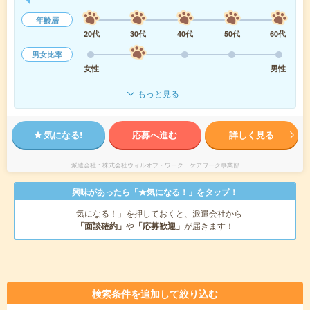
年齢層
20代
30代
40代
50代
60代
男女比率
女性
男性
もっと見る
気になる!
応募へ進む
詳しく見る
派遣会社
株式会社ウィルオブ・ワーク ケアワーク事業部
興味があったら「★気になる！」をタップ！
「気になる！」を押しておくと、派遣会社から
「面談確約」
や
「応募歓迎」
が届きます！
検索条件を追加して絞り込む