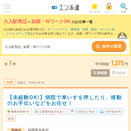
メニュー
気になる!
ログイン
検索
大入駅周辺
×
副業・WワークOK
のお仕事一覧
大入駅の派遣のお仕事情報です。
オフィスワーク・事務系
、
営業・販売・サービス系
、
クリエイティブ系
などのお仕事を取り揃えています。副業・WワークOKの条件の他
に、
交通費別途支給あり
、
職種未経験OK
、
友だちと一緒の応募OK
などのこだわり条
件も取り揃えています。
条件の変更
大入駅周辺 / 副業・WワークOK
1
1,275
全
件
平均時給:
円
時給順
新着順
未読
掲載日
2026/08/02
【未経験OK!】病院で車いすを押したり、移動
のお手伝いなどをお任せ！
職種未経験OK
交通費別途支給あり
土日祝日が休み
WEB登録OK
派遣
福岡県糸島市
勤務地