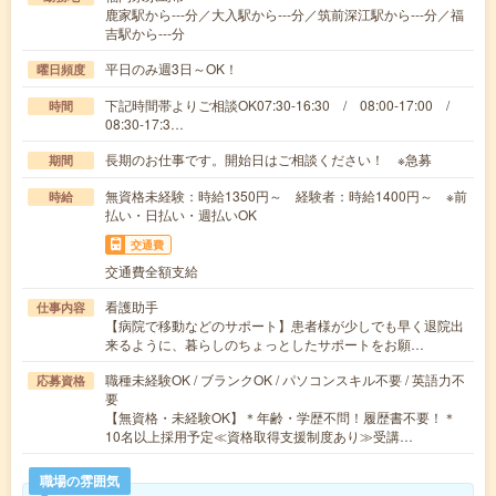
鹿家駅から---分／大入駅から---分／筑前深江駅から---分／福
吉駅から---分
平日のみ週3日～OK！
曜日頻度
下記時間帯よりご相談OK07:30-16:30 / 08:00-17:00 /
時間
08:30-17:3…
長期のお仕事です。開始日はご相談ください！ ※急募
期間
無資格未経験：時給1350円～ 経験者：時給1400円～ ※前
時給
払い・日払い・週払いOK
交通費
交通費全額支給
看護助手
仕事内容
【病院で移動などのサポート】患者様が少しでも早く退院出
来るように、暮らしのちょっとしたサポートをお願…
職種未経験OK / ブランクOK / パソコンスキル不要 / 英語力不
応募資格
要
【無資格・未経験OK】＊年齢・学歴不問！履歴書不要！＊
10名以上採用予定≪資格取得支援制度あり≫受講…
職場の雰囲気