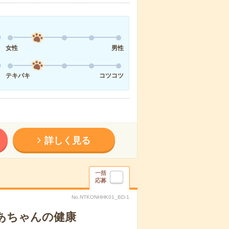
女性
男性
テキパキ
コツコツ
詳しく見る
一括
応募
No.NTKONHHK01_BD-1
あちゃんの健康