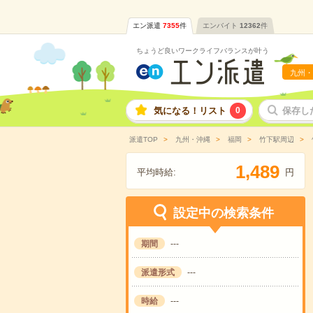
エン派遣
7355
件
エンバイト
12362
件
ちょうど良いワークライフバランスが叶う
九州・
気になる！リスト
0
保存し
派遣TOP
九州・沖縄
福岡
竹下駅周辺
,
1
4
8
9
平均時給:
円
設定中の検索条件
期間
---
派遣形式
---
時給
---