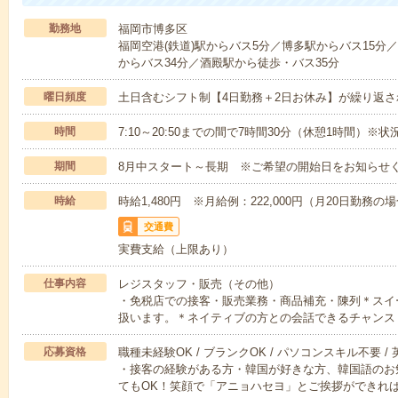
勤務地
福岡市博多区
福岡空港(鉄道)駅からバス5分／博多駅からバス15分
からバス34分／酒殿駅から徒歩・バス35分
曜日頻度
土日含むシフト制【4日勤務＋2日お休み】が繰り返さ
時間
7:10～20:50までの間で7時間30分（休憩1時間）
期間
8月中スタート～長期 ※ご希望の開始日をお知らせ
時給
時給1,480円 ※月給例：222,000円（月20日勤務の
交通費
実費支給（上限あり）
仕事内容
レジスタッフ・販売（その他）
・免税店での接客・販売業務・商品補充・陳列＊スイ
扱います。＊ネイティブの方との会話できるチャンス
応募資格
職種未経験OK / ブランクOK / パソコンスキル不要 /
・接客の経験がある方・韓国が好きな方、韓国語のお
てもOK！笑顔で「アニョハセヨ」とご挨拶ができれば