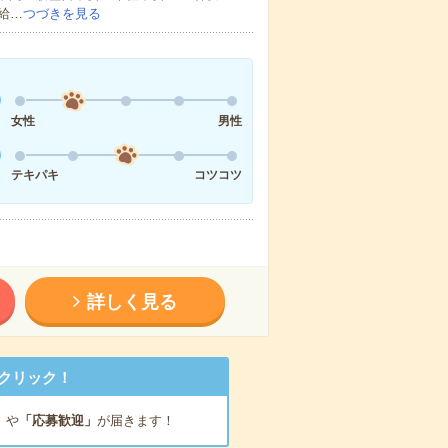
給…
つづきを見る
女性
男性
テキパキ
コツコツ
詳しく見る
クリック！
」
や
「応募歓迎」
が届きます！