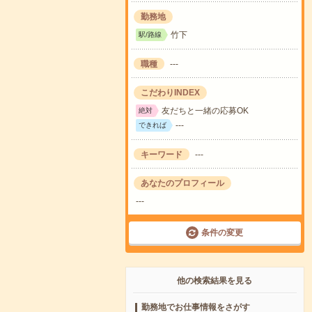
勤務地
竹下
駅/路線
職種
---
こだわりINDEX
友だちと一緒の応募OK
絶対
---
できれば
キーワード
---
あなたのプロフィール
---
条件の変更
他の検索結果を見る
勤務地でお仕事情報をさがす