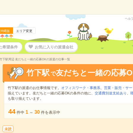
ヘル
沖縄版
エリア変更
た希望条件
お気に入りの派遣会社
竹下駅周辺 友だちと一緒の応募OKの派遣の仕事一覧
竹下駅
友だちと一緒の応募O
で
竹下駅の派遣のお仕事情報です。
オフィスワーク・事務系
、
営業・販売・サー
揃えています。友だちと一緒の応募OKの条件の他に、
交通費別途支給あり
、
も取り揃えています。
44
1
30
件中
～
件を表示中
未読