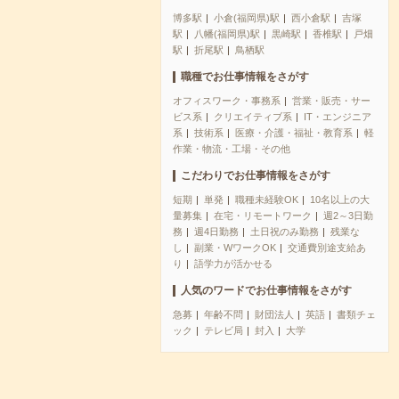
博多駅
小倉(福岡県)駅
西小倉駅
吉塚
駅
八幡(福岡県)駅
黒崎駅
香椎駅
戸畑
駅
折尾駅
鳥栖駅
職種でお仕事情報をさがす
オフィスワーク・事務系
営業・販売・サー
ビス系
クリエイティブ系
IT・エンジニア
系
技術系
医療・介護・福祉・教育系
軽
作業・物流・工場・その他
こだわりでお仕事情報をさがす
短期
単発
職種未経験OK
10名以上の大
量募集
在宅・リモートワーク
週2～3日勤
務
週4日勤務
土日祝のみ勤務
残業な
し
副業・WワークOK
交通費別途支給あ
り
語学力が活かせる
人気のワードでお仕事情報をさがす
急募
年齢不問
財団法人
英語
書類チェ
ック
テレビ局
封入
大学