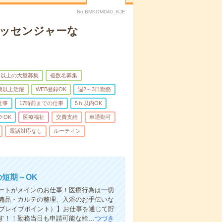
No.BMKOMD40_KJE
メッセンジャーな
名以上の大量募集
複数名募集
0歳以上活躍
WEB登録OK
週2～3日勤務
仕事
17時前までの仕事
5ｈ以内OK
クOK
医療福祉
交費支給
車通勤可
電話対応なし
ルーティン
の短期～OK
ートがメインのお仕事！医療行為は一切
備品・カルテの整理、入浴のお手伝いな
（ブレイブポイント）】お仕事を通じて貯
けます！！勤務当日も申請可能な給…
つづき