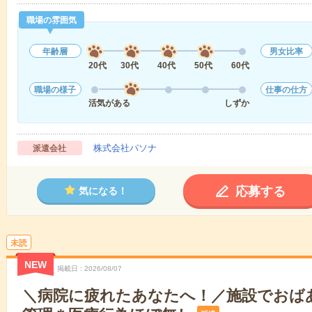
職場の雰囲気
年齢層
男女比率
20代
30代
40代
50代
60代
職場の様子
仕事の仕方
活気がある
しずか
株式会社パソナ
派遣会社
応募する
気になる！
未読
NEW
掲載日
2026/08/07
＼病院に疲れたあなたへ！／施設でおば