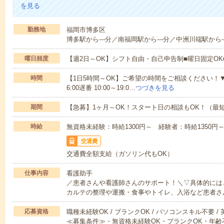
を見る
勤務地
福岡市博多区
博多駅から---分／南福岡駅から---分／中洲川端駅から--
曜日頻度
【週2日～OK】シフト自由・自己申告制■曜日固定O
時間
【1日5時間～OK】ご希望の時間をご相談ください！▼シフト例
6:00遅番 10:00～19:0…
つづきを見る
期間
【急募】1ヶ月～OK！スタート日の相談もOK！（最
時給
無資格未経験：時給1300円～ 経験者：時給1350円
交通費
交通費全額支給（ガソリン代もOK）
仕事内容
看護助手
／患者さんや看護師さんのサポート！＼▽具体的には
カルテの整理や運搬・食事やトイレ、入浴など患者さ
応募資格
職種未経験OK / ブランクOK / パソコンスキル不要 /
≪募集条件≫・無資格未経験OK・ブランクOK・年齢