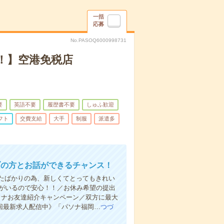
一括
応募
No.PASOQ6000998731
円！】空港免税店
要
英語不要
履歴書不要
しゅふ歓迎
フト
交費支給
大手
制服
派遣多
ブの方とお話ができるチャンス！
たばかりの為、新しくてとってもきれい
んがいるので安心！！／お休み希望の提出
ソナお友達紹介キャンペーン／双方に最大
週1回最新求人配信中》「パソナ福岡…
つづ