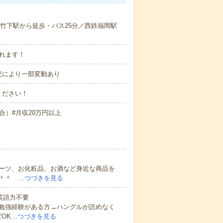
／竹下駅から徒歩・バス25分／西鉄福岡駅
れます！
※状況により一部変動あり
ください！
場合）#月収20万円以上
ーツ、お化粧品、お酒など身近な商品を
＾＾ …
つづきを見る
 英語力不要
勉強経験がある方→ハングルが読めなく
OK…
つづきを見る