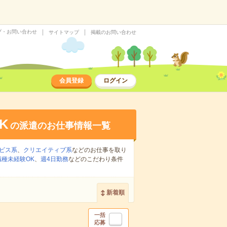
プ・お問い合わせ
サイトマップ
掲載のお問い合わせ
会員登録
ログイン
K
の派遣のお仕事情報一覧
ビス系
、
クリエイティブ系
などのお仕事を取り
職種未経験OK
、
週4日勤務
などのこだわり条件
新着順
一括
応募