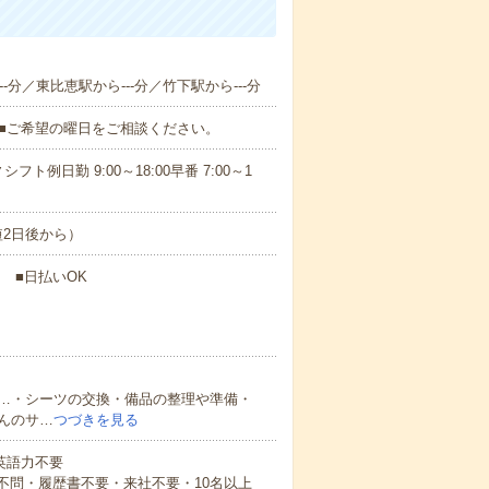
-分／東比恵駅から---分／竹下駅から---分
K■ご希望の曜日をご相談ください。
日勤 9:00～18:00早番 7:00～1
短2日後から）
～ ■日払いOK
…・シーツの交換・備品の整理や準備・
んのサ…
つづきを見る
 英語力不要
不問・履歴書不要・来社不要・10名以上