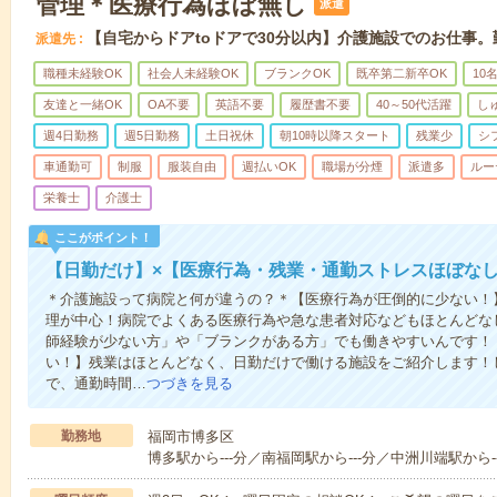
管理＊医療行為ほぼ無し
派遣
【自宅からドアtoドアで30分以内】介護施設でのお仕事
派遣先
職種未経験OK
社会人未経験OK
ブランクOK
既卒第二新卒OK
10
友達と一緒OK
OA不要
英語不要
履歴書不要
40～50代活躍
し
週4日勤務
週5日勤務
土日祝休
朝10時以降スタート
残業少
シ
車通勤可
制服
服装自由
週払いOK
職場が分煙
派遣多
ルー
栄養士
介護士
ここがポイント！
【日勤だけ】×【医療行為・残業・通勤ストレスほぼな
＊介護施設って病院と何が違うの？＊【医療行為が圧倒的に少ない！
理が中心！病院でよくある医療行為や急な患者対応などもほとんどな
師経験が少ない方」や「ブランクがある方」でも働きやすいんです！
い！】残業はほとんどなく、日勤だけで働ける施設をご紹介します！
で、通勤時間…
つづきを見る
勤務地
福岡市博多区
博多駅から---分／南福岡駅から---分／中洲川端駅から--