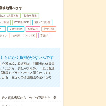
。勤務地選べます！
名以上の大量募集
複数名募集
ゅふ歓迎
WEB登録OK
週2～3日勤務
フト
交替制勤務
医療福祉
交費支給
ティン
自転車・バイクOK
看護師
し】とにかく負担が少ないんです
】介護施設の看護師は、利用者の健康管
し！だから、負担が少なめ。「まだ看護
【家庭やプライベートと両立がしやす
しかも、お近くの介護施設を選べるの
-分／東比恵駅から---分／竹下駅から---分