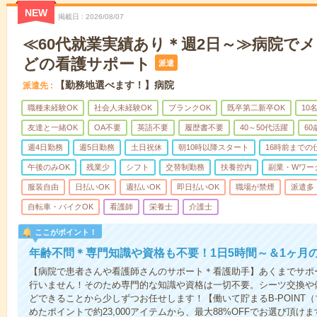
NEW
掲載日
2026/08/07
≪60代就業実績あり＊週2日～≫病院で
どの看護サポート
派遣
【勤務地選べます！】病院
派遣先
職種未経験OK
社会人未経験OK
ブランクOK
既卒第二新卒OK
10
友達と一緒OK
OA不要
英語不要
履歴書不要
40～50代活躍
6
週4日勤務
週5日勤務
土日祝休
朝10時以降スタート
16時前までの
午後のみOK
残業少
シフト
交替制勤務
扶養控内
副業・Wワー
服装自由
日払いOK
週払いOK
即日払いOK
職場が禁煙
派遣多
自転車・バイクOK
看護師
栄養士
介護士
ここがポイント！
年齢不問＊専門知識や資格も不要！1日5時間～＆1ヶ月
【病院で患者さんや看護師さんのサポート＊看護助手】あくまでサポ
行いません！そのため専門的な知識や資格は一切不要。シーツ交換や
どできることから少しずつお任せします！【働いて貯まるB-POINT
めたポイントで約23,000アイテムから、最大88%OFFでお選び頂