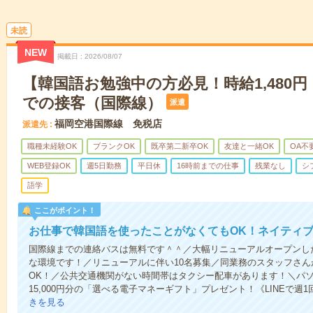
未読
NEW
掲載日
2026/08/07
【韓国語お勉強中の方必見！時給1,480
での接客（国際線）
派遣
福岡空港国際線 免税店
派遣先
職種未経験OK
ブランクOK
既卒第二新卒OK
友達と一緒OK
OA不
WEB登録OK
週5日勤務
平日休
16時前までの仕事
残業なし
シ
語学
ここがポイント！
お仕事で韓国語を使ったことがなくてもOK！ネイティ
国際線までの連絡バスは無料です＾＾／大幅リニューアルオープンし
な環境です！／リニューアルに伴い10名募集／同業務のスタッフさ
OK！／公共交通機関がない時間帯はタクシー配車があります！＼パ
15,000円分の「選べる電子マネーギフト」プレゼント！《LINEで
きを見る