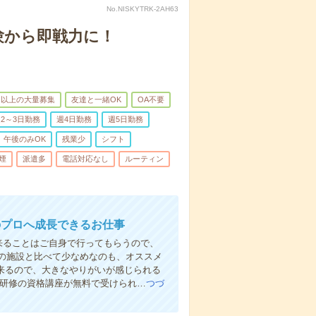
No.NISKYTRK-2AH63
験から即戦力に！
名以上の大量募集
友達と一緒OK
OA不要
2～3日勤務
週4日勤務
週5日勤務
午後のみOK
残業少
シフト
煙
派遣多
電話対応なし
ルーティン
のプロへ成長できるお仕事
来ることはご自身で行ってもらうので、
の施設と比べて少なめなのも、オススメ
出来るので、大きなやりがいが感じられる
者研修の資格講座が無料で受けられ…
つづ