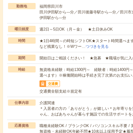
勤務地
福岡県田川市
田川伊田駅から---分／田川後藤寺駅から---分／田川市
伊田駅から---分
曜日頻度
週2日～5日OK（月～金） ★土日休みOK
時間
★1日4時間～の時短シフトOK★スタート時間選べます！7:00～1
など残業なし！※Wワー…
つづきを見る
期間
開始日はご相談ください！ ★急募 ★職場が気に入
時給
無資格未経験：時給1300円～ 経験者：時給1400
選べます）※稼働開始時は手続き完了次第のお支払い
交通費
交通費全額支給※規定有
仕事内容
介護関連
＊入居者の方の「ありがとう」が嬉しい＊お年寄りを
ゃん、おばあちゃんが暮らす施設での生活サポートを
応募資格
職種未経験OK / ブランクOK / パソコンスキル不要 /
無資格・未経験OK年齢不問★10名以上採用予定★履