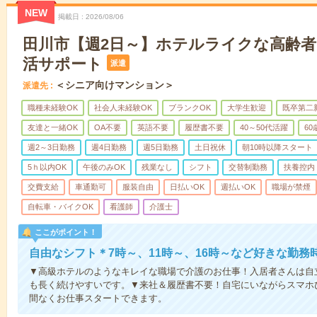
NEW
掲載日
2026/08/06
田川市【週2日～】ホテルライクな高齢
活サポート
派遣
＜シニア向けマンション＞
派遣先
職種未経験OK
社会人未経験OK
ブランクOK
大学生歓迎
既卒第二
友達と一緒OK
OA不要
英語不要
履歴書不要
40～50代活躍
6
週2～3日勤務
週4日勤務
週5日勤務
土日祝休
朝10時以降スタート
5ｈ以内OK
午後のみOK
残業なし
シフト
交替制勤務
扶養控内
交費支給
車通勤可
服装自由
日払いOK
週払いOK
職場が禁煙
自転車・バイクOK
看護師
介護士
ここがポイント！
自由なシフト＊7時～、11時～、16時～など好きな勤務
▼高級ホテルのようなキレイな職場で介護のお仕事！入居者さんは自
も長く続けやすいです。▼来社＆履歴書不要！自宅にいながらスマホ
間なくお仕事スタートできます。