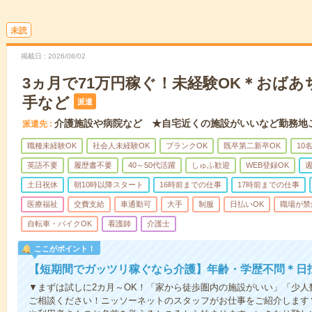
未読
掲載日
2026/08/02
3ヵ月で71万円稼ぐ！未経験OK＊おば
手など
派遣
介護施設や病院など ★自宅近くの施設がいいなど勤務地
派遣先
職種未経験OK
社会人未経験OK
ブランクOK
既卒第二新卒OK
10
英語不要
履歴書不要
40～50代活躍
しゅふ歓迎
WEB登録OK
週
土日祝休
朝10時以降スタート
16時前までの仕事
17時前までの仕事
医療福祉
交費支給
車通勤可
大手
制服
日払いOK
職場が禁
自転車・バイクOK
看護師
介護士
ここがポイント！
【短期間でガッツリ稼ぐなら介護】年齢・学歴不問＊日払
▼まずは試しに2カ月～OK！「家から徒歩圏内の施設がいい」「少
ご相談ください！ニッソーネットのスタッフがお仕事をご紹介します