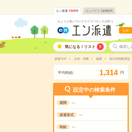
エン派遣
7355
件
エンバイト
12362
件
ちょうど良いワークライフバランスが叶う
九州・
気になる！リスト
0
保存し
派遣TOP
九州・沖縄
福岡
田川伊田駅周辺
,
1
3
1
4
平均時給:
円
設定中の検索条件
期間
---
派遣形式
---
時給
---