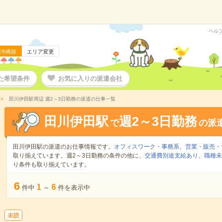
ヘル
沖縄版
エリア変更
た希望条件
お気に入りの派遣会社
田川伊田駅周辺 週2～3日勤務の派遣の仕事一覧
田川伊田駅
週2～3日勤務
で
の派
田川伊田駅の派遣のお仕事情報です。
オフィスワーク・事務系
、
営業・販売・
取り揃えています。週2～3日勤務の条件の他に、
交通費別途支給あり
、
職種未
り条件も取り揃えています。
6
1
6
件中
～
件を表示中
未読