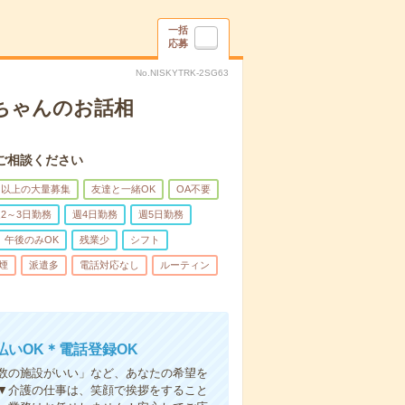
一括
応募
No.NISKYTRK-2SG63
あちゃんのお話相
ご相談ください
名以上の大量募集
友達と一緒OK
OA不要
2～3日勤務
週4日勤務
週5日勤務
午後のみOK
残業少
シフト
煙
派遣多
電話対応なし
ルーティン
いOK＊電話登録OK
人数の施設がいい」など、あなたの希望を
▼介護の仕事は、笑顔で挨拶をすること