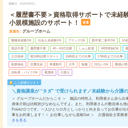
掲載日
2026/08/01
＜履歴書不要＞資格取得サポートで未経
小規模施設のサポート！
派遣
グループホーム
派遣先
職種未経験OK
社会人未経験OK
ブランクOK
既卒第二新卒OK
10
英語不要
履歴書不要
40～50代活躍
しゅふ歓迎
WEB登録OK
週
土日祝休
朝10時以降スタート
16時前までの仕事
17時前までの仕事
医療福祉
交費支給
車通勤可
大手
制服
日払いOK
職場が禁
自転車・バイクOK
看護師
介護士
ここがポイント！
＼資格講座が “タダ” で受けられます／未経験から介護
＜ グループホームだからこそ ＞ 施設の特性上、利用者さん自ら出
身体介助は比較的少なめなんですよ。また、利用者さんの数自体も他
Pointの1つです。一人ひとりの方としっかりと向き合ってお仕事が
事をお約束します！＜ お仕事しながら資格Get ＞ 介護福祉士実務
きを見る