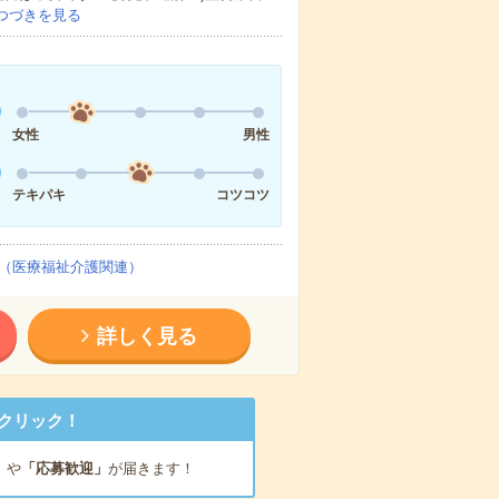
つづきを見る
女性
男性
テキパキ
コツコツ
（医療福祉介護関連）
詳しく見る
クリック！
」
や
「応募歓迎」
が届きます！