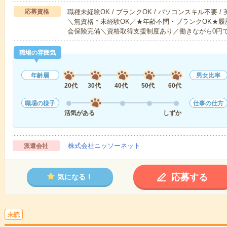
応募資格
職種未経験OK / ブランクOK / パソコンスキル不要 /
＼無資格＊未経験OK／★年齢不問・ブランクOK★履
会保険完備＼資格取得支援制度あり／働きながら0円
職場の雰囲気
年齢層
男女比率
20代
30代
40代
50代
60代
職場の様子
仕事の仕方
活気がある
しずか
株式会社ニッソーネット
派遣会社
応募する
気になる！
未読