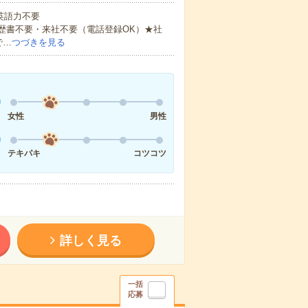
 英語力不要
歴書不要・来社不要（電話登録OK）★社
で…
つづきを見る
女性
男性
テキパキ
コツコツ
詳しく見る
一括
応募