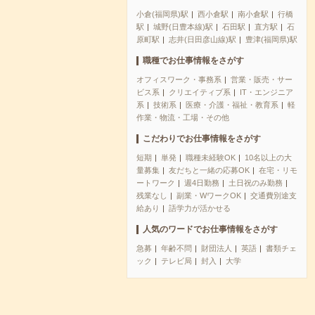
小倉(福岡県)駅
西小倉駅
南小倉駅
行橋
駅
城野(日豊本線)駅
石田駅
直方駅
石
原町駅
志井(日田彦山線)駅
豊津(福岡県)駅
職種でお仕事情報をさがす
オフィスワーク・事務系
営業・販売・サー
ビス系
クリエイティブ系
IT・エンジニア
系
技術系
医療・介護・福祉・教育系
軽
作業・物流・工場・その他
こだわりでお仕事情報をさがす
短期
単発
職種未経験OK
10名以上の大
量募集
友だちと一緒の応募OK
在宅・リモ
ートワーク
週4日勤務
土日祝のみ勤務
残業なし
副業・WワークOK
交通費別途支
給あり
語学力が活かせる
人気のワードでお仕事情報をさがす
急募
年齢不問
財団法人
英語
書類チェ
ック
テレビ局
封入
大学