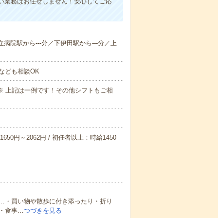
い業務はお任せしません！安心してご応
立病院駅から---分／下伊田駅から---分／上
なども相談OK
～09:00※ 上記は一例です！その他シフトもご相
650円～2062円 / 初任者以上：時給1450
…・買い物や散歩に付き添ったり・折り
・食事…
つづきを見る