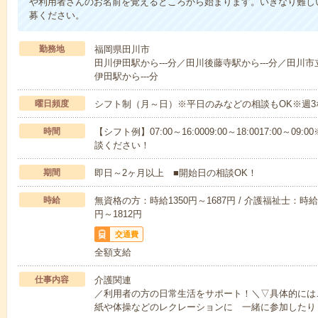
や利用者さんのお名前を覚えるところから始まります。いきなり難し
募ください。
勤務地
福岡県田川市
田川伊田駅から---分／田川後藤寺駅から---分／田川市
伊田駅から---分
曜日頻度
シフト制（月～日）※平日のみなどの相談もOK※週3
時間
【シフト例】07:00～16:0009:00～18:0017:00
談ください！
期間
即日～2ヶ月以上 ■開始日の相談OK！
時給
無資格の方：時給1350円～1687円 / 介護福祉士：時給1
円～1812円
交通費
全額支給
仕事内容
介護関連
／利用者の方の日常生活をサポート！＼▽具体的には
紙や体操などのレクレーションに 一緒に参加したり