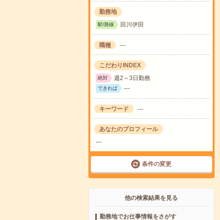
勤務地
田川伊田
駅/路線
職種
---
こだわりINDEX
週2～3日勤務
絶対
---
できれば
キーワード
---
あなたのプロフィール
---
条件の変更
他の検索結果を見る
勤務地でお仕事情報をさがす