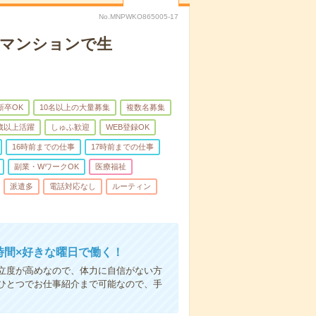
No.MNPWKO865005-17
者マンションで生
新卒OK
10名以上の大量募集
複数名募集
0歳以上活躍
しゅふ歓迎
WEB登録OK
16時前までの仕事
17時前までの仕事
副業・WワークOK
医療福祉
派遣多
電話対応なし
ルーティン
時間×好きな曜日で働く！
立度が高めなので、体力に自信がない方
ひとつでお仕事紹介まで可能なので、手