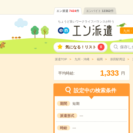
エン派遣
7424
件
エンバイト
12362
件
ちょうど良いワークライフバランスが叶う
九州・
気になる！リスト
0
保存し
派遣TOP
九州・沖縄
福岡
添田駅周辺
,
1
3
3
3
平均時給:
円
設定中の検索条件
期間
短期
派遣形式
---
時給
---