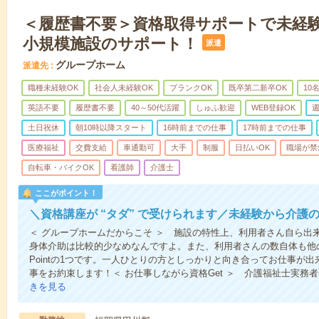
＜履歴書不要＞資格取得サポートで未経
小規模施設のサポート！
派遣
グループホーム
派遣先
職種未経験OK
社会人未経験OK
ブランクOK
既卒第二新卒OK
10
英語不要
履歴書不要
40～50代活躍
しゅふ歓迎
WEB登録OK
週
土日祝休
朝10時以降スタート
16時前までの仕事
17時前までの仕事
医療福祉
交費支給
車通勤可
大手
制服
日払いOK
職場が禁
自転車・バイクOK
看護師
介護士
ここがポイント！
＼資格講座が “タダ” で受けられます／未経験から介護
＜ グループホームだからこそ ＞ 施設の特性上、利用者さん自ら出
身体介助は比較的少なめなんですよ。また、利用者さんの数自体も他
Pointの1つです。一人ひとりの方としっかりと向き合ってお仕事が
事をお約束します！＜ お仕事しながら資格Get ＞ 介護福祉士実務
きを見る