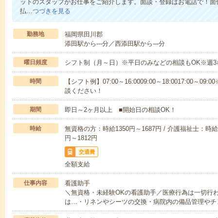
ットのスタッフがお仕事をご紹介します。面談・登録はお電話で！面
払…
つづきを見る
勤務地
福岡県田川郡
添田駅から---分／西添田駅から---分
曜日頻度
シフト制（月～日）※平日のみなどの相談もOK※週3
時間
【シフト例】07:00～16:0009:00～18:0017:00
談ください！
期間
即日～2ヶ月以上 ■開始日の相談OK！
時給
無資格の方：時給1350円～1687円 / 介護福祉士：時給1
円～1812円
交通費
全額支給
仕事内容
看護助手
＼無資格・未経験OKの看護助手／医療行為は一切行
は…・リネンやシーツの交換・病院内の備品管理やチ