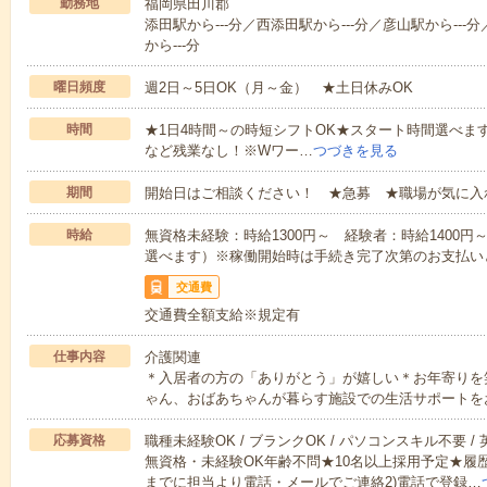
勤務地
福岡県田川郡
添田駅から---分／西添田駅から---分／彦山駅から--
から---分
曜日頻度
週2日～5日OK（月～金） ★土日休みOK
時間
★1日4時間～の時短シフトOK★スタート時間選べます！7:00～1
など残業なし！※Wワー…
つづきを見る
期間
開始日はご相談ください！ ★急募 ★職場が気に入
時給
無資格未経験：時給1300円～ 経験者：時給1400
選べます）※稼働開始時は手続き完了次第のお支払い
交通費
交通費全額支給※規定有
仕事内容
介護関連
＊入居者の方の「ありがとう」が嬉しい＊お年寄りを
ゃん、おばあちゃんが暮らす施設での生活サポートを
応募資格
職種未経験OK / ブランクOK / パソコンスキル不要 /
無資格・未経験OK年齢不問★10名以上採用予定★履
までに担当より電話・メールでご連絡2)電話で登録…