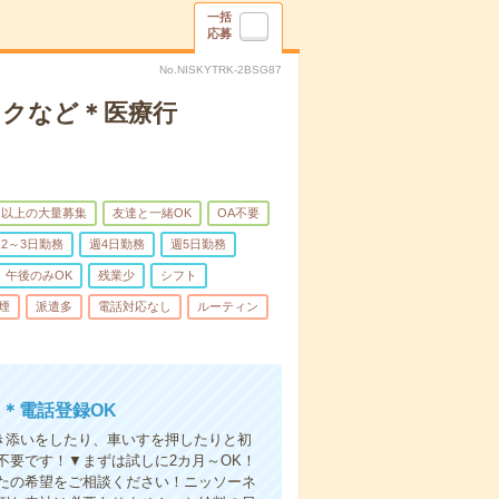
一括
応募
No.NISKYTRK-2BSG87
ックなど＊医療行
名以上の大量募集
友達と一緒OK
OA不要
2～3日勤務
週4日勤務
週5日勤務
午後のみOK
残業少
シフト
煙
派遣多
電話対応なし
ルーティン
＊電話登録OK
付き添いをしたり、車いすを押したりと初
不要です！▼まずは試しに2カ月～OK！
たの希望をご相談ください！ニッソーネ