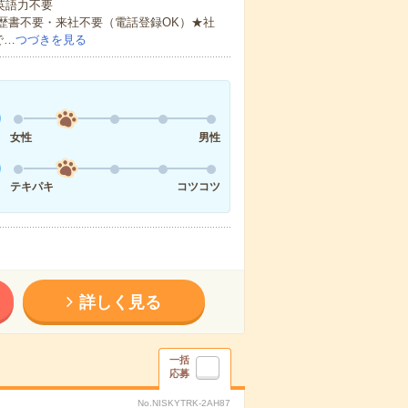
 英語力不要
歴書不要・来社不要（電話登録OK）★社
で…
つづきを見る
女性
男性
テキパキ
コツコツ
詳しく見る
一括
応募
No.NISKYTRK-2AH87