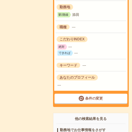
勤務地
添田
駅/路線
職種
---
こだわりINDEX
---
絶対
---
できれば
キーワード
---
あなたのプロフィール
---
条件の変更
他の検索結果を見る
勤務地でお仕事情報をさがす