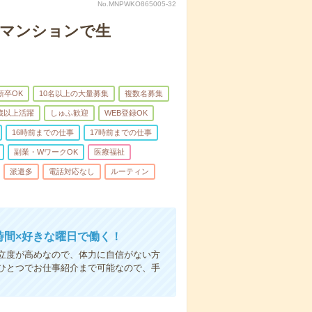
No.MNPWKO865005-32
者マンションで生
新卒OK
10名以上の大量募集
複数名募集
0歳以上活躍
しゅふ歓迎
WEB登録OK
16時前までの仕事
17時前までの仕事
副業・WワークOK
医療福祉
派遣多
電話対応なし
ルーティン
時間×好きな曜日で働く！
立度が高めなので、体力に自信がない方
ひとつでお仕事紹介まで可能なので、手