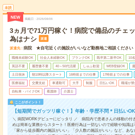
未読
NEW
掲載日
2026/08/06
3ヵ月で71万円稼ぐ！病院で備品のチェ
為はナシ
派遣
病院 ★自宅近くの施設がいいなど勤務地ご相談ください
派遣先
職種未経験OK
社会人未経験OK
ブランクOK
既卒第二新卒OK
10
英語不要
履歴書不要
40～50代活躍
しゅふ歓迎
WEB登録OK
週
土日祝休
朝10時以降スタート
16時前までの仕事
17時前までの仕事
医療福祉
交費支給
車通勤可
大手
制服
日払いOK
職場が禁
自転車・バイクOK
看護師
介護士
ここがポイント！
【短期間でガッツリ稼ぐ！】年齢・学歴不問＊日払いOK
＼ 病院WORKデビューにピッタリ ／ 病院内で患者さんの移動の
めは簡単な業務からスタート！医療行為は一切ないので経験や知識は
「家から徒歩圏内の施設がいい」「少人数の施設がいい」など、あな