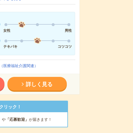
女性
男性
テキパキ
コツコツ
（医療福祉介護関連）
詳しく見る
クリック！
」
や
「応募歓迎」
が届きます！