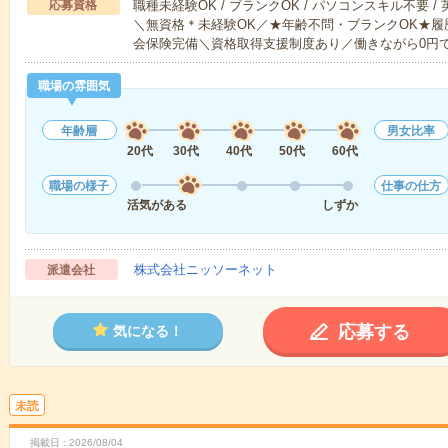
応募資格
職種未経験OK / ブランクOK / パソコンスキル不要 /
＼無資格＊未経験OK／★年齢不問・ブランクOK★履
会保険完備＼資格取得支援制度あり／働きながら0円
職場の雰囲気
年齢層
男女比率
20代
30代
40代
50代
60代
職場の様子
仕事の仕方
活気がある
しずか
株式会社ニッソーネット
派遣会社
応募する
気になる！
未読
掲載日
2026/08/04