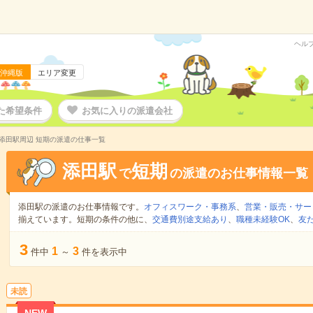
ヘル
沖縄版
エリア変更
た希望条件
お気に入りの派遣会社
添田駅周辺 短期の派遣の仕事一覧
添田駅
短期
で
の派遣のお仕事情報一覧
添田駅の派遣のお仕事情報です。
オフィスワーク・事務系
、
営業・販売・サー
揃えています。短期の条件の他に、
交通費別途支給あり
、
職種未経験OK
、
友
3
1
3
件中
～
件を表示中
未読