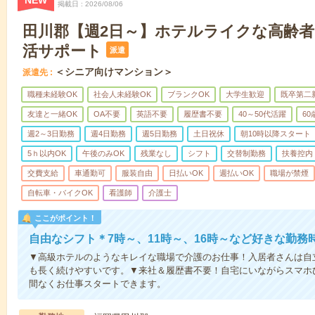
NEW
掲載日
2026/08/06
田川郡【週2日～】ホテルライクな高齢
活サポート
派遣
＜シニア向けマンション＞
派遣先
職種未経験OK
社会人未経験OK
ブランクOK
大学生歓迎
既卒第二
友達と一緒OK
OA不要
英語不要
履歴書不要
40～50代活躍
6
週2～3日勤務
週4日勤務
週5日勤務
土日祝休
朝10時以降スタート
5ｈ以内OK
午後のみOK
残業なし
シフト
交替制勤務
扶養控内
交費支給
車通勤可
服装自由
日払いOK
週払いOK
職場が禁煙
自転車・バイクOK
看護師
介護士
ここがポイント！
自由なシフト＊7時～、11時～、16時～など好きな勤務
▼高級ホテルのようなキレイな職場で介護のお仕事！入居者さんは自
も長く続けやすいです。▼来社＆履歴書不要！自宅にいながらスマホ
間なくお仕事スタートできます。