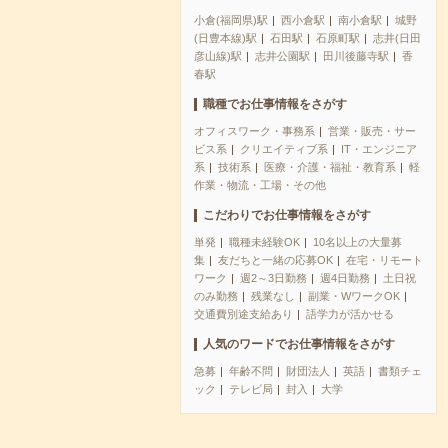
小倉(福岡県)駅
西小倉駅
南小倉駅
城野
(日豊本線)駅
石田駅
石原町駅
志井(日田
彦山線)駅
志井公園駅
田川後藤寺駅
香
春駅
職種でお仕事情報をさがす
オフィスワーク・事務系
営業・販売・サー
ビス系
クリエイティブ系
IT・エンジニア
系
技術系
医療・介護・福祉・教育系
軽
作業・物流・工場・その他
こだわりでお仕事情報をさがす
単発
職種未経験OK
10名以上の大量募
集
友だちと一緒の応募OK
在宅・リモート
ワーク
週2～3日勤務
週4日勤務
土日祝
のみ勤務
残業なし
副業・WワークOK
交通費別途支給あり
語学力が活かせる
人気のワードでお仕事情報をさがす
急募
年齢不問
財団法人
英語
書類チェ
ック
テレビ局
封入
大学