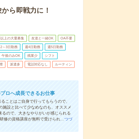
験から即戦力に！
名以上の大量募集
友達と一緒OK
OA不要
2～3日勤務
週4日勤務
週5日勤務
午後のみOK
残業少
シフト
煙
派遣多
電話対応なし
ルーティン
のプロへ成長できるお仕事
来ることはご自身で行ってもらうので、
の施設と比べて少なめなのも、オススメ
出来るので、大きなやりがいが感じられる
者研修の資格講座が無料で受けられ…
つづ