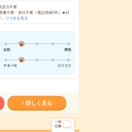
 英語力不要
歴書不要・来社不要（電話登録OK）★社
で…
つづきを見る
女性
男性
テキパキ
コツコツ
詳しく見る
一括
応募