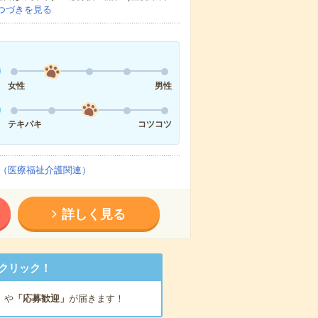
つづきを見る
女性
男性
テキパキ
コツコツ
（医療福祉介護関連）
詳しく見る
クリック！
」
や
「応募歓迎」
が届きます！