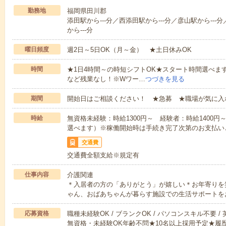
勤務地
福岡県田川郡
添田駅から---分／西添田駅から---分／彦山駅から--
から---分
曜日頻度
週2日～5日OK（月～金） ★土日休みOK
時間
★1日4時間～の時短シフトOK★スタート時間選べます！7:00～1
など残業なし！※Wワー…
つづきを見る
期間
開始日はご相談ください！ ★急募 ★職場が気に入
時給
無資格未経験：時給1300円～ 経験者：時給1400
選べます）※稼働開始時は手続き完了次第のお支払い
交通費
交通費全額支給※規定有
仕事内容
介護関連
＊入居者の方の「ありがとう」が嬉しい＊お年寄りを
ゃん、おばあちゃんが暮らす施設での生活サポートを
応募資格
職種未経験OK / ブランクOK / パソコンスキル不要 /
無資格・未経験OK年齢不問★10名以上採用予定★履