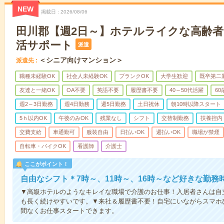
NEW
掲載日
2026/08/06
田川郡【週2日～】ホテルライクな高齢
活サポート
派遣
＜シニア向けマンション＞
派遣先
職種未経験OK
社会人未経験OK
ブランクOK
大学生歓迎
既卒第二
友達と一緒OK
OA不要
英語不要
履歴書不要
40～50代活躍
6
週2～3日勤務
週4日勤務
週5日勤務
土日祝休
朝10時以降スタート
5ｈ以内OK
午後のみOK
残業なし
シフト
交替制勤務
扶養控内
交費支給
車通勤可
服装自由
日払いOK
週払いOK
職場が禁煙
自転車・バイクOK
看護師
介護士
ここがポイント！
自由なシフト＊7時～、11時～、16時～など好きな勤務
▼高級ホテルのようなキレイな職場で介護のお仕事！入居者さんは自
も長く続けやすいです。▼来社＆履歴書不要！自宅にいながらスマホ
間なくお仕事スタートできます。