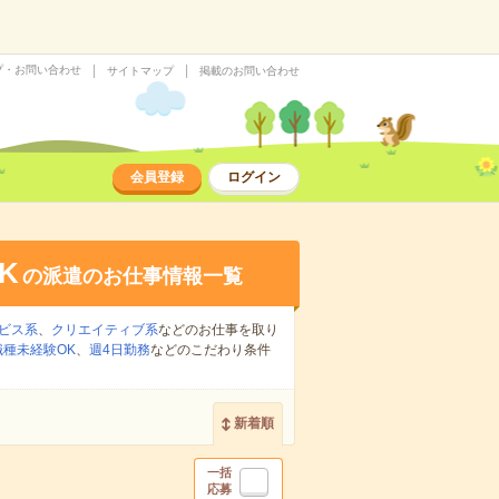
プ・お問い合わせ
サイトマップ
掲載のお問い合わせ
会員登録
ログイン
K
の派遣のお仕事情報一覧
ビス系
、
クリエイティブ系
などのお仕事を取り
職種未経験OK
、
週4日勤務
などのこだわり条件
新着順
一括
応募