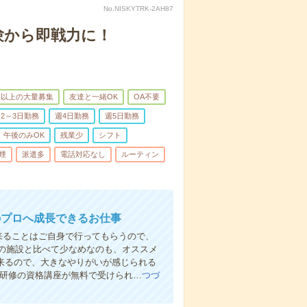
No.NISKYTRK-2AH87
験から即戦力に！
名以上の大量募集
友達と一緒OK
OA不要
2～3日勤務
週4日勤務
週5日勤務
午後のみOK
残業少
シフト
煙
派遣多
電話対応なし
ルーティン
のプロへ成長できるお仕事
来ることはご自身で行ってもらうので、
の施設と比べて少なめなのも、オススメ
出来るので、大きなやりがいが感じられる
者研修の資格講座が無料で受けられ…
つづ