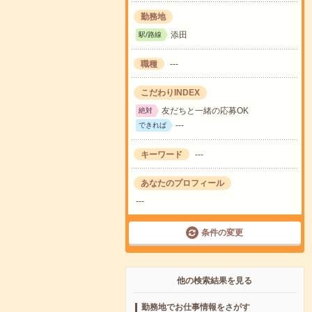
勤務地
添田
駅/路線
職種
---
こだわりINDEX
友だちと一緒の応募OK
絶対
---
できれば
キーワード
---
あなたのプロフィール
---
条件の変更
他の検索結果を見る
勤務地でお仕事情報をさがす