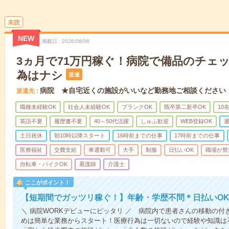
未読
NEW
掲載日
2026/08/06
3ヵ月で71万円稼ぐ！病院で備品のチェ
為はナシ
派遣
病院 ★自宅近くの施設がいいなど勤務地ご相談ください
派遣先
職種未経験OK
社会人未経験OK
ブランクOK
既卒第二新卒OK
10
英語不要
履歴書不要
40～50代活躍
しゅふ歓迎
WEB登録OK
週
土日祝休
朝10時以降スタート
16時前までの仕事
17時前までの仕事
医療福祉
交費支給
車通勤可
大手
制服
日払いOK
職場が禁
自転車・バイクOK
看護師
介護士
ここがポイント！
【短期間でガッツリ稼ぐ！】年齢・学歴不問＊日払いOK
＼ 病院WORKデビューにピッタリ ／ 病院内で患者さんの移動の
めは簡単な業務からスタート！医療行為は一切ないので経験や知識は