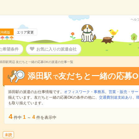
ヘル
沖縄版
エリア変更
た希望条件
お気に入りの派遣会社
添田駅周辺 友だちと一緒の応募OKの派遣の仕事一覧
添田駅
友だちと一緒の応募O
で
添田駅の派遣のお仕事情報です。
オフィスワーク・事務系
、
営業・販売・サー
揃えています。友だちと一緒の応募OKの条件の他に、
交通費別途支給あり
、
も取り揃えています。
4
1
4
件中
～
件を表示中
未読