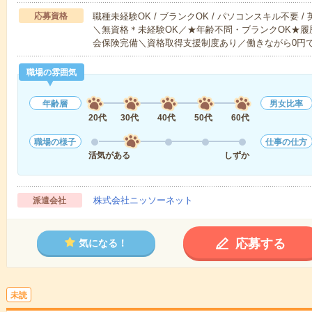
応募資格
職種未経験OK / ブランクOK / パソコンスキル不要 /
＼無資格＊未経験OK／★年齢不問・ブランクOK★履
会保険完備＼資格取得支援制度あり／働きながら0円
職場の雰囲気
年齢層
男女比率
20代
30代
40代
50代
60代
職場の様子
仕事の仕方
活気がある
しずか
株式会社ニッソーネット
派遣会社
応募する
気になる！
未読