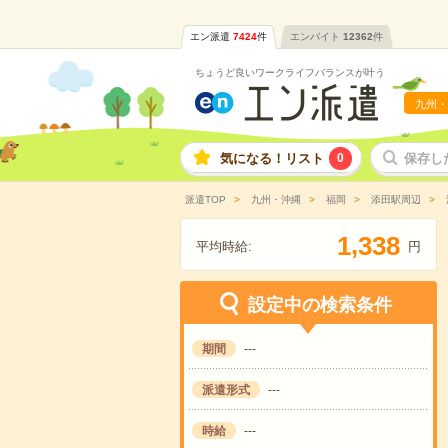
エン派遣
7424
件
エンバイト
12362
件
ちょうど良いワークライフバランスが叶う
九州・
気になる！リスト
0
保存し
派遣TOP
九州・沖縄
福岡
添田駅周辺
,
1
3
3
8
平均時給:
円
設定中の検索条件
期間
---
派遣形式
---
時給
---