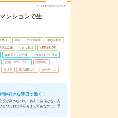
No.MNPWKO865005-32
者マンションで生
新卒OK
10名以上の大量募集
複数名募集
0歳以上活躍
しゅふ歓迎
WEB登録OK
16時前までの仕事
17時前までの仕事
副業・WワークOK
医療福祉
派遣多
電話対応なし
ルーティン
時間×好きな曜日で働く！
立度が高めなので、体力に自信がない方
ひとつでお仕事紹介まで可能なので、手