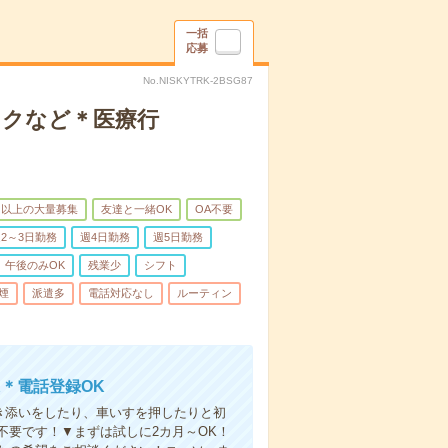
一括
応募
No.NISKYTRK-2BSG87
ックなど＊医療行
名以上の大量募集
友達と一緒OK
OA不要
2～3日勤務
週4日勤務
週5日勤務
午後のみOK
残業少
シフト
煙
派遣多
電話対応なし
ルーティン
＊電話登録OK
付き添いをしたり、車いすを押したりと初
不要です！▼まずは試しに2カ月～OK！