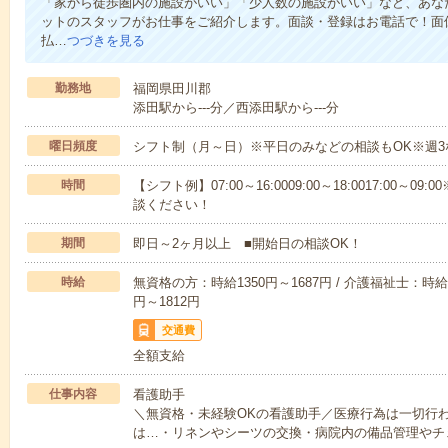
「家から徒歩圏内の施設がいい」「少人数の施設がいい」など、あな
ットのスタッフがお仕事をご紹介します。面談・登録はお電話で！面
払…
つづきを見る
勤務地
福岡県田川郡
添田駅から---分／西添田駅から---分
曜日頻度
シフト制（月～日）※平日のみなどの相談もOK※週3
時間
【シフト例】07:00～16:0009:00～18:0017:00
談ください！
期間
即日～2ヶ月以上 ■開始日の相談OK！
時給
無資格の方：時給1350円～1687円 / 介護福祉士：時給1
円～1812円
交通費
全額支給
仕事内容
看護助手
＼無資格・未経験OKの看護助手／医療行為は一切行
は…・リネンやシーツの交換・病院内の備品管理やチ