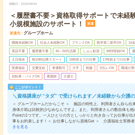
掲載日
2026/08/04
＜履歴書不要＞資格取得サポートで未経
小規模施設のサポート！
派遣
グループホーム
派遣先
職種未経験OK
社会人未経験OK
ブランクOK
既卒第二新卒OK
10
英語不要
履歴書不要
40～50代活躍
しゅふ歓迎
WEB登録OK
週
土日祝休
朝10時以降スタート
16時前までの仕事
17時前までの仕事
医療福祉
交費支給
車通勤可
大手
制服
日払いOK
職場が禁
自転車・バイクOK
看護師
介護士
ここがポイント！
＼資格講座が “タダ” で受けられます／未経験から介護
＜ グループホームだからこそ ＞ 施設の特性上、利用者さん自ら出
身体介助は比較的少なめなんですよ。また、利用者さんの数自体も他
Pointの1つです。一人ひとりの方としっかりと向き合ってお仕事が
事をお約束します！＜ お仕事しながら資格Get ＞ 介護福祉士実務
きを見る