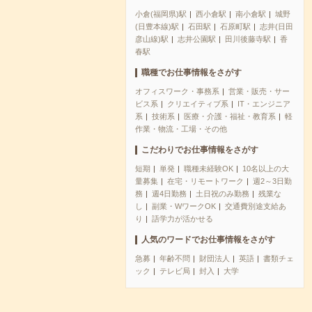
小倉(福岡県)駅
西小倉駅
南小倉駅
城野
(日豊本線)駅
石田駅
石原町駅
志井(日田
彦山線)駅
志井公園駅
田川後藤寺駅
香
春駅
職種でお仕事情報をさがす
オフィスワーク・事務系
営業・販売・サー
ビス系
クリエイティブ系
IT・エンジニア
系
技術系
医療・介護・福祉・教育系
軽
作業・物流・工場・その他
こだわりでお仕事情報をさがす
短期
単発
職種未経験OK
10名以上の大
量募集
在宅・リモートワーク
週2～3日勤
務
週4日勤務
土日祝のみ勤務
残業な
し
副業・WワークOK
交通費別途支給あ
り
語学力が活かせる
人気のワードでお仕事情報をさがす
急募
年齢不問
財団法人
英語
書類チェ
ック
テレビ局
封入
大学