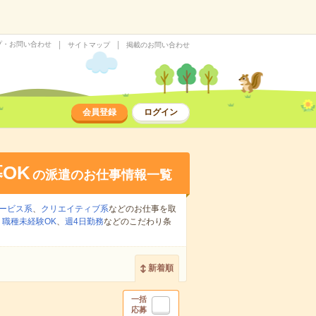
プ・お問い合わせ
サイトマップ
掲載のお問い合わせ
会員登録
ログイン
OK
の派遣のお仕事情報一覧
ービス系
、
クリエイティブ系
などのお仕事を取
、
職種未経験OK
、
週4日勤務
などのこだわり条
新着順
一括
応募