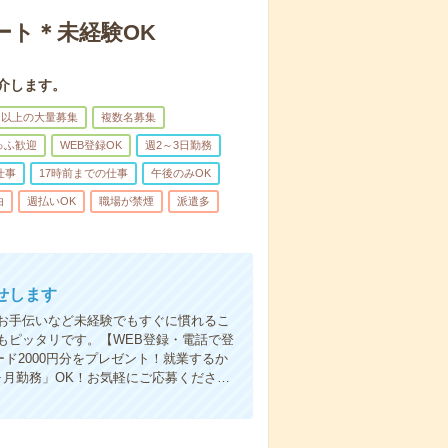
ート＊未経験OK
介します。
名以上の大量募集
複数名募集
ゅふ歓迎
WEB登録OK
週2～3日勤務
仕事
17時前までの仕事
午後のみOK
由
週払いOK
職場が禁煙
派遣多
せします
お手伝いなど未経験でもすぐに慣れるこ
もピッタリです。【WEB登録・電話で登
ド2000円分をプレゼント！就業するか
ヶ月勤務」OK！お気軽にご応募くださ…