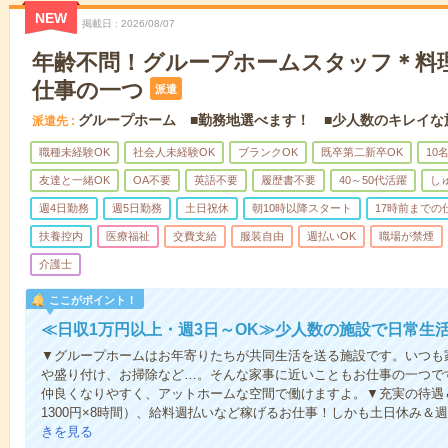
NEW
掲載日
2026/08/07
年齢不問！グループホームスタッフ＊料
仕事の一つ
派遣
グループホーム ■勤務地選べます！ ■少人数のキレイな
派遣先
職種未経験OK
社会人未経験OK
ブランクOK
既卒第二新卒OK
10
友達と一緒OK
OA不要
英語不要
履歴書不要
40～50代活躍
し
週4日勤務
週5日勤務
土日祝休
朝10時以降スタート
17時前までの
扶養控内
医療福祉
交費支給
服装自由
週払いOK
職場が禁煙
介護士
ここがポイント！
≪日収1万円以上・週3日～OK≫少人数の施設で日常生
▼グループホームはお年寄りたちが共同生活を送る施設です。いつも
や盛り付け、お掃除など…。そんな家事に近いこともお仕事の一つで
仲良くなりやすく、アットホームな空間で働けますよ。▼充実の待遇＆
1300円×8時間）、給料週払いなど稼げるお仕事！しかも土日休み＆
きを見る