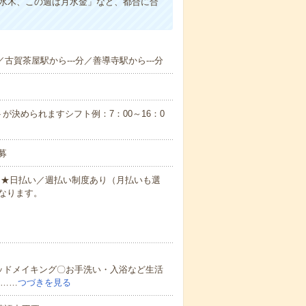
は水木、この週は月水金」など、都合に合
／古賀茶屋駅から---分／善導寺駅から---分
が決められますシフト例：7：00～16：0
募
円～★日払い／週払い制度あり（月払いも選
なります。
ッドメイキング〇お手洗い・入浴など生活
ど……
つづきを見る