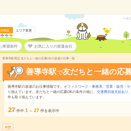
ヘル
沖縄版
エリア変更
た希望条件
お気に入りの派遣会社
善導寺駅周辺 友だちと一緒の応募OKの派遣の仕事一覧
善導寺駅
友だちと一緒の応募
で
善導寺駅の派遣のお仕事情報です。
オフィスワーク・事務系
、
営業・販売・サ
り揃えています。友だちと一緒の応募OKの条件の他に、
交通費別途支給あり
件も取り揃えています。
27
1
27
件中
～
件を表示中
未読