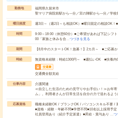
勤務地
福岡県久留米市
聖マリア病院前駅から---分／宮の陣駅から---分／学校前
曜日頻度
週3日～（週2日～も相談OK）■曜日固定の相談OK
時間
9:00～18:00（休憩60分）■ご希望があれば下記シフトもOK
00「家族と休みを合…
つづきを見る
期間
【8月中のスタートOK！急募！】2カ月～ ■ご応募
時給
無資格未経験：時給1300円～ ■週払いOK ■扶養内O
交通費
交通費全額支給
仕事内容
介護関連
≪自立した生活のための見守りやお手伝い！≫お年寄
ム」。利用者さんが日常生活を自分の力で送れるよう
応募資格
職種未経験OK / ブランクOK / パソコンスキル不要 /
■資格・経験・年齢不問■学歴不問■10名以上採用予定
社員登用あり（紹介予定派遣）■昇給・賞与あり …
つ