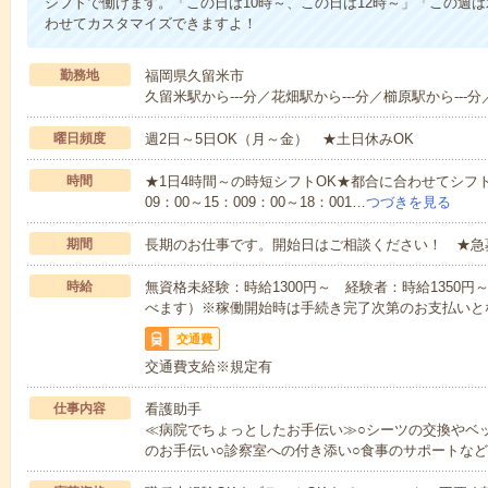
シフトで働けます。「この日は10時～、この日は12時～」「この週
わせてカスタマイズできますよ！
勤務地
福岡県久留米市
久留米駅から---分／花畑駅から---分／櫛原駅から---分
曜日頻度
週2日～5日OK（月～金） ★土日休みOK
時間
★1日4時間～の時短シフトOK★都合に合わせてシフト
09：00～15：009：00～18：001…
つづきを見る
期間
長期のお仕事です。開始日はご相談ください！ ★急
時給
無資格未経験：時給1300円～ 経験者：時給1350
べます）※稼働開始時は手続き完了次第のお支払いと
交通費
交通費支給※規定有
仕事内容
看護助手
≪病院でちょっとしたお手伝い≫○シーツの交換やベ
のお手伝い○診察室への付き添い○食事のサポートな