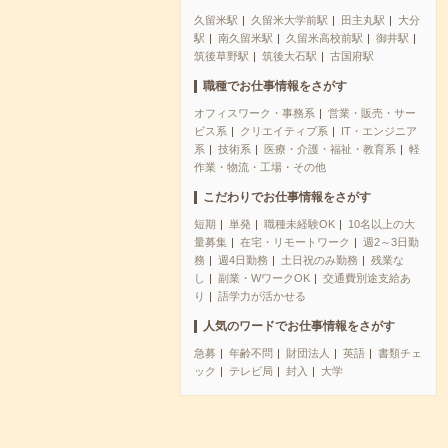
久留米駅
久留米大学前駅
田主丸駅
大分
駅
南久留米駅
久留米高校前駅
御井駅
筑後草野駅
筑後大石駅
古国府駅
職種でお仕事情報をさがす
オフィスワーク・事務系
営業・販売・サー
ビス系
クリエイティブ系
IT・エンジニア
系
技術系
医療・介護・福祉・教育系
軽
作業・物流・工場・その他
こだわりでお仕事情報をさがす
短期
単発
職種未経験OK
10名以上の大
量募集
在宅・リモートワーク
週2～3日勤
務
週4日勤務
土日祝のみ勤務
残業な
し
副業・WワークOK
交通費別途支給あ
り
語学力が活かせる
人気のワードでお仕事情報をさがす
急募
年齢不問
財団法人
英語
書類チェ
ック
テレビ局
封入
大学