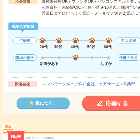
応募資格
職種未経験OK / ブランクOK / パソコンスキル不要 /
≪無資格・未経験OK≫年齢不問★10名以上採用予定
営業日までに担当より電話・メールでご連絡2)電話…
職場の雰囲気
年齢層
男女比率
20代
30代
40代
50代
60代
職場の様子
仕事の仕方
活気がある
しずか
マンパワーグループ株式会社 ケアサービス事業部 
派遣会社
応募する
気になる！
未読
NEW
掲載日
2026/08/07