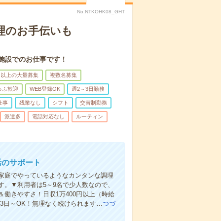
No.NTKOHK08_GHT
理のお手伝いも
施設でのお仕事です！
名以上の大量募集
複数名募集
ゅふ歓迎
WEB登録OK
週2～3日勤務
仕事
残業なし
シフト
交替制勤務
派遣多
電話対応なし
ルーティン
活のサポート
家庭でやっているようなカンタンな調理
す。▼利用者は5～9名で少人数なので、
働きやすさ！日収1万400円以上（時給
週3日～OK！無理なく続けられます…
つづ