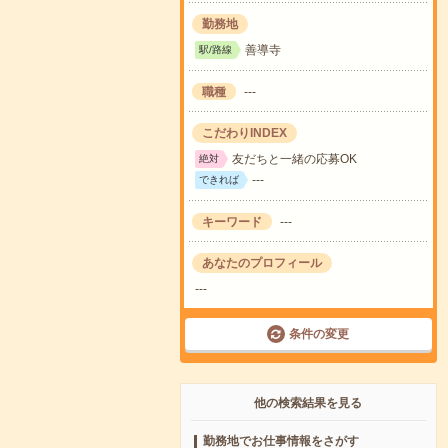
勤務地
善導寺
駅/路線
職種
---
こだわりINDEX
友だちと一緒の応募OK
絶対
---
できれば
キーワード
---
あなたのプロフィール
---
条件の変更
他の検索結果を見る
勤務地でお仕事情報をさがす