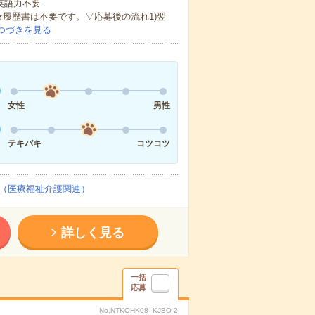
 英語力不要
★履歴書は不要です。▽応募後の流れ1)翌
つづきを見る
女性
男性
テキパキ
コツコツ
（医療福祉介護関連）
詳しく見る
一括
応募
No.NTKOHK08_KJBO-2