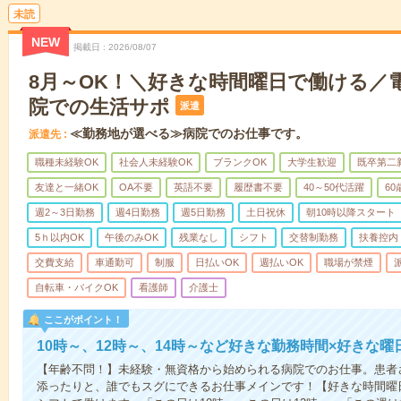
未読
NEW
掲載日
2026/08/07
8月～OK！＼好きな時間曜日で働ける／
院での生活サポ
派遣
≪勤務地が選べる≫病院でのお仕事です。
派遣先
職種未経験OK
社会人未経験OK
ブランクOK
大学生歓迎
既卒第二
友達と一緒OK
OA不要
英語不要
履歴書不要
40～50代活躍
6
週2～3日勤務
週4日勤務
週5日勤務
土日祝休
朝10時以降スタート
5ｈ以内OK
午後のみOK
残業なし
シフト
交替制勤務
扶養控内
交費支給
車通勤可
制服
日払いOK
週払いOK
職場が禁煙
自転車・バイクOK
看護師
介護士
ここがポイント！
10時～、12時～、14時～など好きな勤務時間×好きな曜
【年齢不問！】未経験・無資格から始められる病院でのお仕事。患者
添ったりと、誰でもスグにできるお仕事メインです！【好きな時間曜日