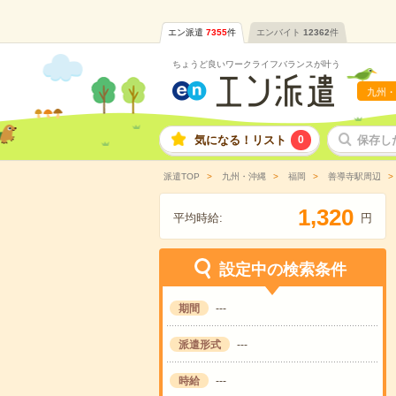
エン派遣
7355
件
エンバイト
12362
件
ちょうど良いワークライフバランスが叶う
九州・
気になる！リスト
0
保存し
派遣TOP
九州・沖縄
福岡
善導寺駅周辺
,
1
3
2
0
平均時給:
円
設定中の検索条件
期間
---
派遣形式
---
時給
---