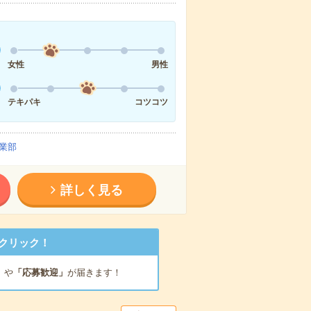
女性
男性
テキパキ
コツコツ
業部
詳しく見る
クリック！
」
や
「応募歓迎」
が届きます！