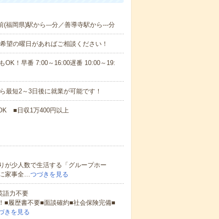
(福岡県)駅から---分／善導寺駅から---分
！■希望の曜日があればご相談ください！
！早番 7:00～16:00遅番 10:00～19:
から最短2～3日後に就業が可能です！
K ■日収1万400円以上
りが少人数で生活する「グループホー
に家事全…
つづきを見る
 英語力不要
！■履歴書不要■面談確約■社会保険完備■
づきを見る