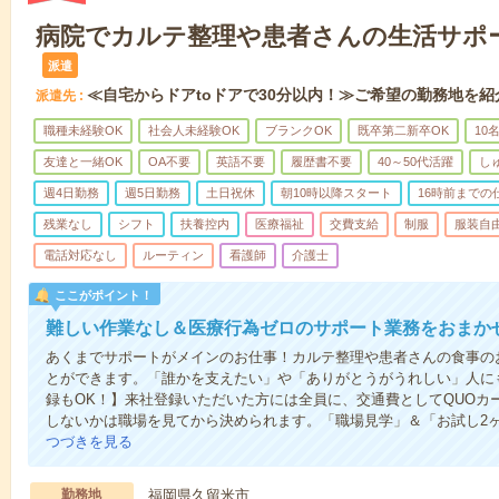
病院でカルテ整理や患者さんの生活サポ
派遣
≪自宅からドアtoドアで30分以内！≫ご希望の勤務地を紹
派遣先
職種未経験OK
社会人未経験OK
ブランクOK
既卒第二新卒OK
10
友達と一緒OK
OA不要
英語不要
履歴書不要
40～50代活躍
し
週4日勤務
週5日勤務
土日祝休
朝10時以降スタート
16時前までの
残業なし
シフト
扶養控内
医療福祉
交費支給
制服
服装自
電話対応なし
ルーティン
看護師
介護士
ここがポイント！
難しい作業なし＆医療行為ゼロのサポート業務をおまか
あくまでサポートがメインのお仕事！カルテ整理や患者さんの食事の
とができます。「誰かを支えたい」や「ありがとうがうれしい」人に
録もOK！】来社登録いただいた方には全員に、交通費としてQUOカー
しないかは職場を見てから決められます。「職場見学」＆「お試し2
つづきを見る
勤務地
福岡県久留米市