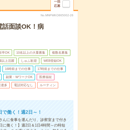
一括
応募
No.MNPWKO865002-26
電話面談OK！病
新卒OK
10名以上の大量募集
複数名募集
0歳以上活躍
しゅふ歓迎
WEB登録OK
16時前までの仕事
17時前までの仕事
副業・WワークOK
医療福祉
派遣多
電話対応なし
ルーティン
日で働く！週2日～！
さんに食事を運んだり、診察室まで付き
に働く！】週2日＆1日4時間～の時短