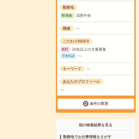
勤務地
須恵中央
駅/路線
職種
---
こだわりINDEX
10名以上の大量募集
絶対
---
できれば
キーワード
---
あなたのプロフィール
---
条件の変更
他の検索結果を見る
勤務地でお仕事情報をさがす