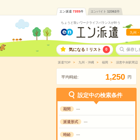
エン派遣
7355
件
エンバイト
12362
件
ちょうど良いワークライフバランスが叶う
九州・
気になる！リスト
0
保存し
派遣TOP
九州・沖縄
福岡
須恵中央駅周辺
,
1
2
5
0
平均時給:
円
設定中の検索条件
期間
---
派遣形式
---
時給
---