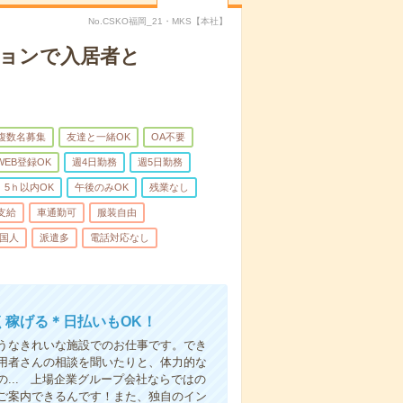
No.CSKO福岡_21・MKS【本社】
ションで入居者と
複数名募集
友達と一緒OK
OA不要
WEB登録OK
週4日勤務
週5日勤務
5ｈ以内OK
午後のみOK
残業なし
支給
車通勤可
服装自由
国人
派遣多
電話対応なし
く稼げる＊日払いもOK！
うなきれいな施設でのお仕事です。でき
用者さんの相談を聞いたりと、体力的な
... 上場企業グループ会社ならではの
ご案内できるんです！また、独自のイン