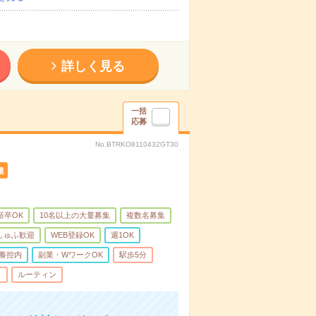
詳しく見る
一括
応募
No.BTRKO8110432GT30
遣
新卒OK
10名以上の大量募集
複数名募集
しゅふ歓迎
WEB登録OK
週1OK
養控内
副業・WワークOK
駅歩5分
し
ルーティン