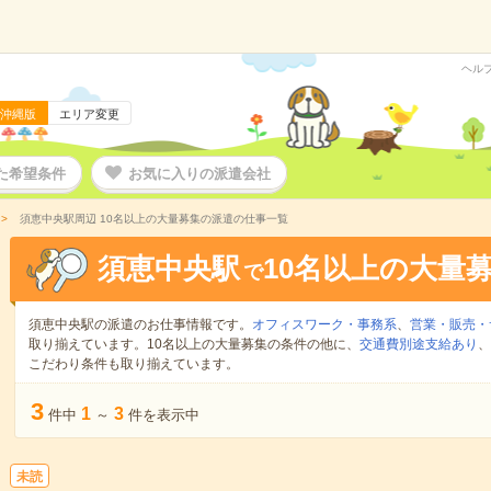
ヘル
沖縄版
エリア変更
た希望条件
お気に入りの派遣会社
須恵中央駅周辺 10名以上の大量募集の派遣の仕事一覧
須恵中央駅
10名以上の大量
で
須恵中央駅の派遣のお仕事情報です。
オフィスワーク・事務系
、
営業・販売・
取り揃えています。10名以上の大量募集の条件の他に、
交通費別途支給あり
、
こだわり条件も取り揃えています。
3
1
3
件中
～
件を表示中
未読