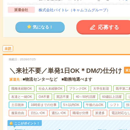
派遣会社
株式会社バイトレ（キャムコムグループ）
応募する
気になる！
未読
掲載日
2026/07/25
＼来社不要／単発1日OK＊DMの仕分け
派
■物流センターなど ■勤務地選べます
派遣先
職種未経験OK
社会人未経験OK
ブランクOK
大学生歓迎
既卒第二
友達と一緒OK
OA不要
英語不要
40～50代活躍
60歳以上活躍
土日祝休
16時前までの仕事
5ｈ以内OK
午後のみOK
シフト
扶
服装自由
日払いOK
週払いOK
職場が分煙
派遣多
電話対応な
ここがポイント！