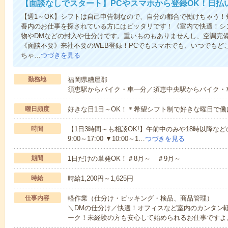
【面談なしでスタート】PCやスマホから登録OK！日払
【週1～OK】シフトは自己申告制なので、自分の都合で働けちゃう
養内のお仕事を探されている方にはピッタリです！《室内で快適！シ
物やDMなどの封入や仕分けです。重いものもありませんし、空調完
《面談不要》来社不要のWEB登録！PCでもスマホでも、いつでもど
ちゃ…
つづきを見る
勤務地
福岡県糟屋郡
須恵駅からバイク・車---分／須恵中央駅からバイク・車-
曜日頻度
好きな日1日～OK！＊希望シフト制で好きな曜日で働
時間
【1日3時間～も相談OK!】午前中のみや18時以降などの
9:00～17:00 ▼10:00～1…
つづきを見る
期間
1日だけの単発OK！＃8月～ ＃9月～
時給
時給1,200円～1,625円
仕事内容
軽作業（仕分け・ピッキング・検品、商品管理）
＼DMの仕分け／快適！オフィスなど室内のカンタン
ーク！未経験の方も安心して始められるお仕事ですよ