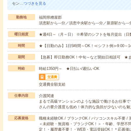
セン…
つづきを見る
勤務地
福岡県糟屋郡
須恵駅から---分／須恵中央駅から---分／新原駅から---
曜日頻度
★週4日～（月～日） ※希望のシフトを毎月提出（
時間
★【日勤のみ】1日5時間～OK！≪シフト例≫9:00～14:001
期間
【急募】即日勤務OK！中旬～など開始日相談可 ★
時給
時給1350円～ ★日払い/週払いOK
交通費
交通費全額支給
仕事内容
介護関連
まるで高級マンションのような施設で働けるお仕事で
さんの要介護度も低め！体力的な負担が少ないのも魅
応募資格
職種未経験OK / ブランクOK / パソコンスキル不要 /
＜未経験・無資格・ブランクOK！＞・年齢、学歴不問
定！・履歴書不要！・WEB・電話登録OK！＊応募後