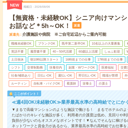
NEW
掲載日
2026/08/06
【無資格・未経験OK】シニア向けマン
お話など＊5h～OK！
派遣
介護施設や病院 ※ご自宅近辺からご案内可能
派遣先
職種未経験OK
ブランクOK
既卒第二新卒OK
10名以上の大量募集
英語不要
履歴書不要
40～50代活躍
60歳以上活躍
しゅふ歓迎
土日祝休
朝10時以降スタート
16時前までの仕事
17時前までの仕事
シフト
交替制勤務
扶養控内
副業・WワークOK
医療福祉
交費
社食/補助あり
日払いOK
週払いOK
即日払いOK
職場が禁煙
外
ルーティン
自転車・バイクOK
看護師
栄養士
介護士
ここがポイント！
≪週4回OK/未経験OK≫業界最高水準の高時給でとにか
▼まるで高級マンションのような施設で働ける！ まるでホテルのよ
たばかりのキレイな施設が多く、利用者の介護度は低め。見回りや利
負担が少ないのもオススメなポイントです！▼なんでそんなに稼げるの
ネットワークと資金力があるから、業界最高水準の高時給でお仕事を