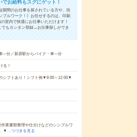
いでお給料もスグにゲット！
！短期間のお仕事を探されている方や、扶
ンプルワーク！》お任せするのは、印刷
備の室内で快適にお仕事いただけます！
こでもカンタン登録→お仕事探しができ
--分／新原駅からバイク・車---分
ける！
シフトあり！シフト例▼9:00～12:00▼
軽作業書類整理や仕分けなどのシンプルワ
。▼…
つづきを見る