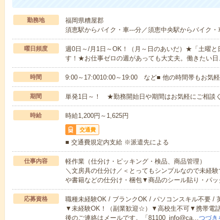
勤務地
福岡県糟屋郡
須恵駅からバイク・車---分／須恵中央駅からバイク・車-
曜日頻度
週0日～/月1日～OK！（月～日のあいだ）★「土曜
す！★お仕事ゼロの週があっても大丈夫。働きたい日
時間
9:00～17:0010:00～19:00 など■ 他の時間帯も
期間
単発1日～！ ★勤務開始日や期間はお気軽にご相談く
時給
時給1,200円～1,625円
交通費
■ 交通費規定内支給 ※派遣先による
仕事内容
軽作業（仕分け・ピッキング・検品、商品管理）
＼文房具の仕分け／＜とってもシンプルなので未経験
や書籍などの仕分け・梱包▼商品のシール貼り・パッ
応募資格
職種未経験OK / ブランクOK / パソコンスキル不要 /
▼未経験OK！（副業歓迎☆）▼高校生不可▼携帯電
後のご連絡はメールです。「81100_info@ca…
つづき