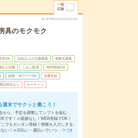
一括
応募
No.BTRKO8110432GT30
文房具のモクモク
新卒OK
10名以上の大量募集
複数名募集
0歳以上活躍
しゅふ歓迎
WEB登録OK
内
副業・WワークOK
交費支給
電話対応なし
ルーティン
る週末でサクッと働こう！
るから、予定を調整してシフトを組む…
Kです！≪面接なし！WEB登録でOK！
もどこでもカンタン登録！情報を入力しする
来ない！≫日払い・週払いでいつ…
つづき