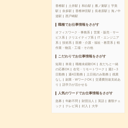
香椎駅
土井駅
和白駅
雁ノ巣駅
宇美
駅
奈多駅
香椎神宮駅
長者原駅
海ノ中
道駅
西戸崎駅
職種でお仕事情報をさがす
オフィスワーク・事務系
営業・販売・サー
ビス系
クリエイティブ系
IT・エンジニア
系
技術系
医療・介護・福祉・教育系
軽
作業・物流・工場・その他
こだわりでお仕事情報をさがす
短期
単発
職種未経験OK
友だちと一緒
の応募OK
在宅・リモートワーク
週2～3
日勤務
週4日勤務
土日祝のみ勤務
残業
なし
副業・WワークOK
交通費別途支給あ
り
語学力が活かせる
人気のワードでお仕事情報をさがす
急募
年齢不問
財団法人
英語
書類チェ
ック
テレビ局
封入
大学