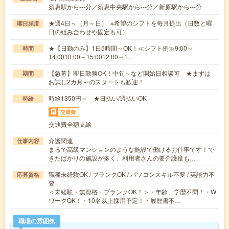
須恵駅から---分／須恵中央駅から---分／新原駅から---分
★週4日～（月～日） ※希望のシフトを毎月提出（日数と曜
曜日頻度
日の組み合わせや固定も可）
★【日勤のみ】1日5時間～OK！≪シフト例≫9:00～
時間
14:0010:00～15:0012:00～1…
【急募】即日勤務OK！中旬～など開始日相談可 ★まずは
期間
お試し2カ月～のスタートも歓迎！
時給1350円～ ★日払い/週払いOK
時給
交通費
交通費全額支給
介護関連
仕事内容
まるで高級マンションのような施設で働けるお仕事です！で
きたばかりの施設が多く、利用者さんの要介護度も…
職種未経験OK / ブランクOK / パソコンスキル不要 / 英語力不
応募資格
要
＜未経験・無資格・ブランクOK！＞・年齢、学歴不問！・W
ワークOK！・10名以上採用予定！・履歴書不…
職場の雰囲気