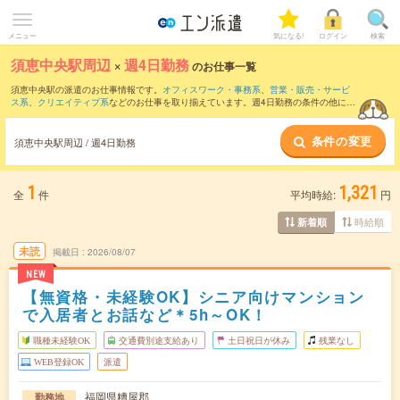
メニュー
気になる!
ログイン
検索
須恵中央駅周辺
×
週4日勤務
のお仕事一覧
須恵中央駅の派遣のお仕事情報です。
オフィスワーク・事務系
、
営業・販売・サービ
ス系
、
クリエイティブ系
などのお仕事を取り揃えています。週4日勤務の条件の他に、
交通費別途支給あり
、
職種未経験OK
、
友だちと一緒の応募OK
などのこだわり条件も
取り揃えています。
条件の変更
須恵中央駅周辺 / 週4日勤務
1
1,321
全
件
平均時給:
円
時給順
新着順
未読
掲載日
2026/08/07
NEW
【無資格・未経験OK】シニア向けマンション
で入居者とお話など＊5h～OK！
職種未経験OK
交通費別途支給あり
土日祝日が休み
残業なし
WEB登録OK
派遣
福岡県糟屋郡
勤務地