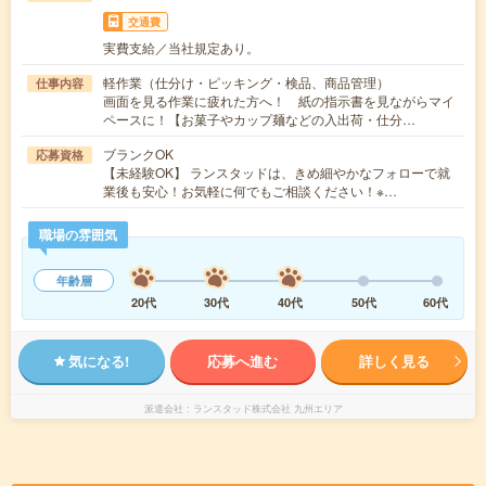
交通費
実費支給／当社規定あり。
軽作業（仕分け・ピッキング・検品、商品管理）
仕事内容
画面を見る作業に疲れた方へ！ 紙の指示書を見ながらマイ
ペースに！【お菓子やカップ麺などの入出荷・仕分…
ブランクOK
応募資格
【未経験OK】 ランスタッドは、きめ細やかなフォローで就
業後も安心！お気軽に何でもご相談ください！※…
職場の雰囲気
年齢層
20代
30代
40代
50代
60代
気になる!
応募へ進む
詳しく見る
派遣会社
ランスタッド株式会社 九州エリア