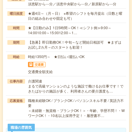
須恵駅から---分／須恵中央駅から---分／新原駅から---分
★週4日～（月～日） ※希望のシフトを毎月提出（日数と曜
曜日頻度
日の組み合わせや固定も可）
★【日勤のみ】1日5時間～OK！≪シフト例≫9:00～
時間
14:0010:00～15:0012:00～1…
【急募】即日勤務OK！中旬～など開始日相談可 ★まずは
期間
お試し2カ月～のスタートも歓迎！
時給1350円～ ★日払い/週払いOK
時給
交通費
交通費全額支給
介護関連
仕事内容
まるで高級マンションのような施設で働けるお仕事です！で
きたばかりの施設が多く、利用者さんの要介護度も…
職種未経験OK / ブランクOK / パソコンスキル不要 / 英語力不
応募資格
要
＜未経験・無資格・ブランクOK！＞・年齢、学歴不問！・W
ワークOK！・10名以上採用予定！・履歴書不…
職場の雰囲気