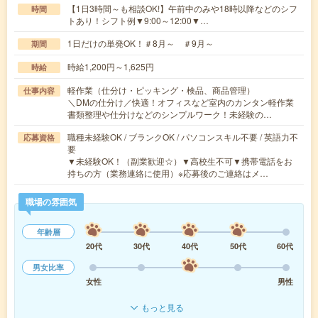
【1日3時間～も相談OK!】午前中のみや18時以降などのシフ
時間
トあり！シフト例▼9:00～12:00▼…
1日だけの単発OK！＃8月～ ＃9月～
期間
時給1,200円～1,625円
時給
軽作業（仕分け・ピッキング・検品、商品管理）
仕事内容
＼DMの仕分け／快適！オフィスなど室内のカンタン軽作業
書類整理や仕分けなどのシンプルワーク！未経験の…
職種未経験OK / ブランクOK / パソコンスキル不要 / 英語力不
応募資格
要
▼未経験OK！（副業歓迎☆）▼高校生不可▼携帯電話をお
持ちの方（業務連絡に使用）※応募後のご連絡はメ…
職場の雰囲気
年齢層
20代
30代
40代
50代
60代
男女比率
女性
男性
もっと見る