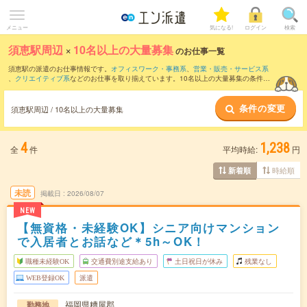
メニュー
気になる!
ログイン
検索
須恵駅周辺
×
10名以上の大量募集
のお仕事一覧
須恵駅の派遣のお仕事情報です。
オフィスワーク・事務系
、
営業・販売・サービス系
、
クリエイティブ系
などのお仕事を取り揃えています。10名以上の大量募集の条件の
他に、
交通費別途支給あり
、
職種未経験OK
、
友だちと一緒の応募OK
などのこだわり
条件も取り揃えています。
条件の変更
須恵駅周辺 / 10名以上の大量募集
4
1,238
全
件
平均時給:
円
時給順
新着順
未読
掲載日
2026/08/07
NEW
【無資格・未経験OK】シニア向けマンション
で入居者とお話など＊5h～OK！
職種未経験OK
交通費別途支給あり
土日祝日が休み
残業なし
WEB登録OK
派遣
福岡県糟屋郡
勤務地