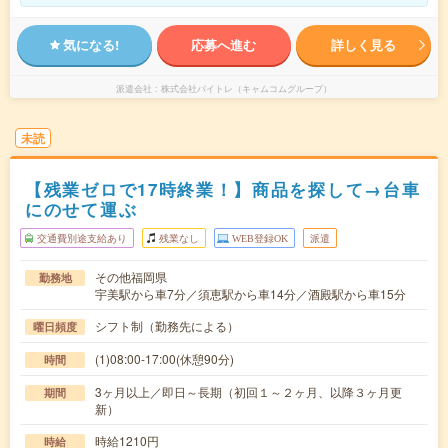
気になる!
応募へ進む
詳しく見る
派遣会社
株式会社バイトレ（キャムコムグループ）
未読
【残業ゼロで17時終業！】商品を探して→台車
にのせて運ぶ
交通費別途支給あり
残業なし
WEB登録OK
派遣
その他福岡県
勤務地
宇美駅から車7分／須恵駅から車14分／酒殿駅から車15分
シフト制（勤務先による）
曜日頻度
(1)08:00-17:00(休憩90分)
時間
3ヶ月以上／即日～長期（初回１～２ヶ月、以降３ヶ月更
期間
新）
時給1210円
時給