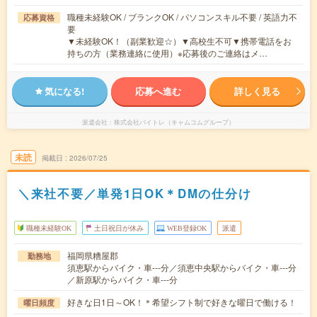
職種未経験OK / ブランクOK / パソコンスキル不要 / 英語力不
応募資格
要
▼未経験OK！（副業歓迎☆）▼高校生不可▼携帯電話をお
持ちの方（業務連絡に使用）※応募後のご連絡はメ…
気になる!
応募へ進む
詳しく見る
派遣会社
株式会社バイトレ（キャムコムグループ）
未読
掲載日
2026/07/25
＼来社不要／単発1日OK＊DMの仕分け
職種未経験OK
土日祝日が休み
WEB登録OK
派遣
福岡県糟屋郡
勤務地
須恵駅からバイク・車---分／須恵中央駅からバイク・車---分
／新原駅からバイク・車---分
好きな日1日～OK！＊希望シフト制で好きな曜日で働ける！
曜日頻度