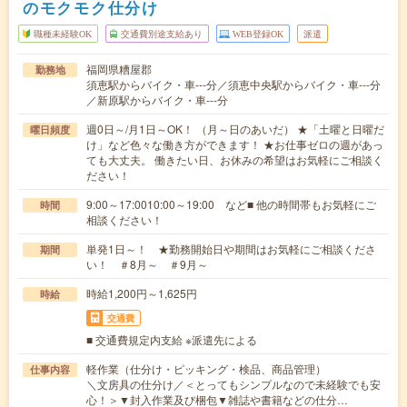
のモクモク仕分け
職種未経験OK
交通費別途支給あり
WEB登録OK
派遣
福岡県糟屋郡
勤務地
須恵駅からバイク・車---分／須恵中央駅からバイク・車---分
／新原駅からバイク・車---分
週0日～/月1日～OK！ （月～日のあいだ） ★「土曜と日曜だ
曜日頻度
け」など色々な働き方ができます！ ★お仕事ゼロの週があっ
ても大丈夫。 働きたい日、お休みの希望はお気軽にご相談く
ださい！
9:00～17:0010:00～19:00 など■ 他の時間帯もお気軽にご
時間
相談ください！
単発1日～！ ★勤務開始日や期間はお気軽にご相談くださ
期間
い！ ＃8月～ ＃9月～
時給1,200円～1,625円
時給
交通費
■ 交通費規定内支給 ※派遣先による
軽作業（仕分け・ピッキング・検品、商品管理）
仕事内容
＼文房具の仕分け／＜とってもシンプルなので未経験でも安
心！＞▼封入作業及び梱包▼雑誌や書籍などの仕分…