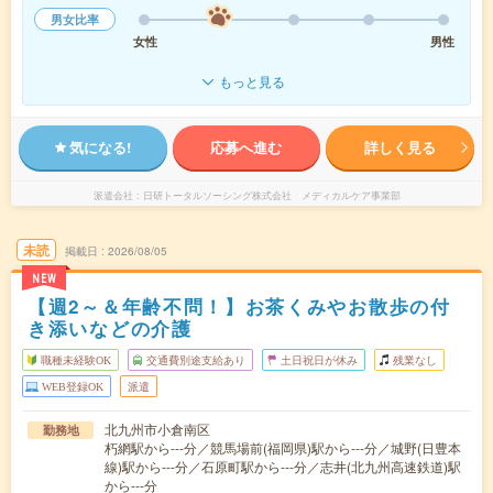
男女比率
女性
男性
もっと見る
気になる!
応募へ進む
詳しく見る
派遣会社
日研トータルソーシング株式会社 メディカルケア事業部
未読
掲載日
2026/08/05
NEW
【週2～＆年齢不問！】お茶くみやお散歩の付
き添いなどの介護
職種未経験OK
交通費別途支給あり
土日祝日が休み
残業なし
WEB登録OK
派遣
北九州市小倉南区
勤務地
朽網駅から---分／競馬場前(福岡県)駅から---分／城野(日豊本
線)駅から---分／石原町駅から---分／志井(北九州高速鉄道)駅
から---分