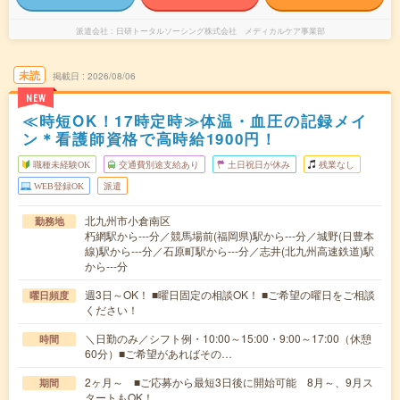
派遣会社
日研トータルソーシング株式会社 メディカルケア事業部
未読
掲載日
2026/08/06
NEW
≪時短OK！17時定時≫体温・血圧の記録メイ
ン＊看護師資格で高時給1900円！
職種未経験OK
交通費別途支給あり
土日祝日が休み
残業なし
WEB登録OK
派遣
北九州市小倉南区
勤務地
朽網駅から---分／競馬場前(福岡県)駅から---分／城野(日豊本
線)駅から---分／石原町駅から---分／志井(北九州高速鉄道)駅
から---分
週3日～OK！ ■曜日固定の相談OK！ ■ご希望の曜日をご相談
曜日頻度
ください！
＼日勤のみ／シフト例・10:00～15:00・9:00～17:00（休憩
時間
60分）■ご希望があればその…
2ヶ月～ ■ご応募から最短3日後に開始可能 8月～、9月ス
期間
タートもOK！