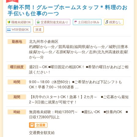
年齢不問！グループホームスタッフ＊料理のお
手伝いも仕事の一つ
職種未経験OK
交通費別途支給あり
土日祝日が休み
残業なし
WEB登録OK
派遣
北九州市小倉南区
勤務地
朽網駅から---分／競馬場前(福岡県)駅から---分／城野(日豊本
線)駅から---分／石原町駅から---分／志井(北九州高速鉄道)駅
から---分
週2日～OK ■曜日固定の相談OK！ ■希望の曜日があればご相
曜日頻度
談ください！
9:00～18:00（休憩60分）■ご希望があれば下記シフトも
時間
OK！早番 7:00～16:00遅番 …
【8月中のスタートOK！急募！】2カ月～ ■ご応募から最短
期間
2～3日後に就業が可能です！
無資格未経験：時給1350円～ ■週払いOK ■扶養内OK ■
時給
日収1万800円以上
交通費
交通費全額支給