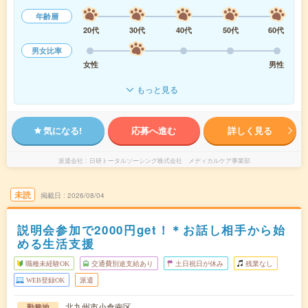
年齢層
20代
30代
40代
50代
60代
男女比率
女性
男性
もっと見る
気になる!
応募へ進む
詳しく見る
派遣会社
日研トータルソーシング株式会社 メディカルケア事業部
未読
掲載日
2026/08/04
説明会参加で2000円get！＊お話し相手から始
める生活支援
職種未経験OK
交通費別途支給あり
土日祝日が休み
残業なし
WEB登録OK
派遣
北九州市小倉南区
勤務地