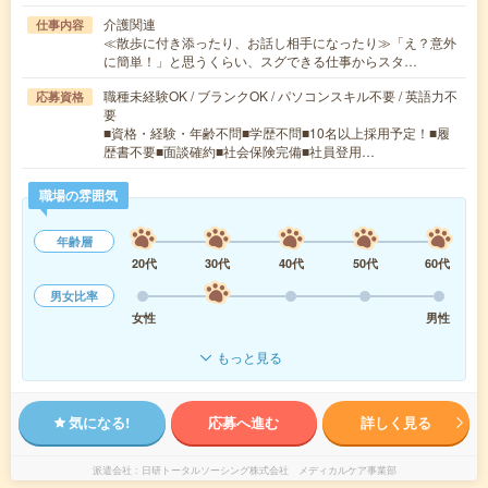
介護関連
仕事内容
≪散歩に付き添ったり、お話し相手になったり≫「え？意外
に簡単！」と思うくらい、スグできる仕事からスタ…
職種未経験OK / ブランクOK / パソコンスキル不要 / 英語力不
応募資格
要
■資格・経験・年齢不問■学歴不問■10名以上採用予定！■履
歴書不要■面談確約■社会保険完備■社員登用…
職場の雰囲気
年齢層
20代
30代
40代
50代
60代
男女比率
女性
男性
もっと見る
気になる!
応募へ進む
詳しく見る
派遣会社
日研トータルソーシング株式会社 メディカルケア事業部