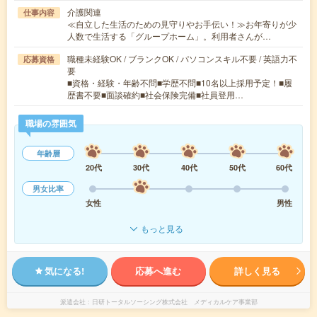
介護関連
仕事内容
≪自立した生活のための見守りやお手伝い！≫お年寄りが少
人数で生活する「グループホーム」。利用者さんが…
職種未経験OK / ブランクOK / パソコンスキル不要 / 英語力不
応募資格
要
■資格・経験・年齢不問■学歴不問■10名以上採用予定！■履
歴書不要■面談確約■社会保険完備■社員登用…
職場の雰囲気
年齢層
20代
30代
40代
50代
60代
男女比率
女性
男性
もっと見る
気になる!
応募へ進む
詳しく見る
派遣会社
日研トータルソーシング株式会社 メディカルケア事業部