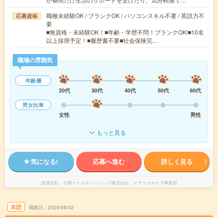
職種未経験OK / ブランクOK / パソコンスキル不要 / 英語力不
応募資格
要
■無資格・未経験OK！■年齢・学歴不問！ブランクOK!■10名
以上採用予定！■履歴書不要■社会保険完…
職場の雰囲気
年齢層
20代
30代
40代
50代
60代
男女比率
女性
男性
もっと見る
気になる!
応募へ進む
詳しく見る
派遣会社
日研トータルソーシング株式会社 メディカルケア事業部
未読
掲載日
2026/08/02