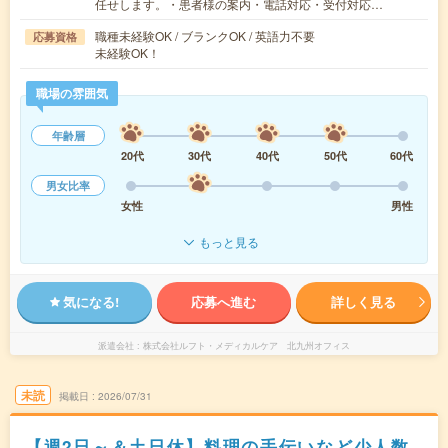
任せします。・患者様の案内・電話対応・受付対応…
職種未経験OK / ブランクOK / 英語力不要
応募資格
未経験OK！
職場の雰囲気
年齢層
20代
30代
40代
50代
60代
男女比率
女性
男性
もっと見る
気になる!
応募へ進む
詳しく見る
派遣会社
株式会社ルフト・メディカルケア 北九州オフィス
未読
掲載日
2026/07/31
【週2日～＆土日休】料理の手伝いなど少人数