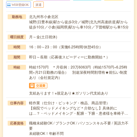
WEB登録OK
派遣
北九州市小倉北区
勤務地
城野(日豊本線)駅から徒歩3分／城野(北九州高速鉄道)駅から
徒歩10分／小倉(福岡県)駅から車10分／下曽根駅から車15分
月～金(土日祝休)
曜日頻度
16：00～23：00（実働6.25時間/休憩45分）
時間
即日～長期（応募後スピーディーに勤務開始＊）
期間
時給1570円 ＊月収例：20万6063円（時給1570円×6.25時
時給
間×月21日勤務の場合） 別途深夜時間割増有★前払い制度
あり（会社規定内）
交通費
支給あります！※規定あり★ガソリン代支給あり
軽作業（仕分け・ピッキング・検品、商品管理）
仕事内容
【病院でベッドメイキングなど＊介助なし】具体的に
は…？・ベッドメイキング・配膳・下膳・患者様を車椅子…
職種未経験OK / ブランクOK / パソコンスキル不要 / 英語力不
応募資格
要
未経験OK！年齢不問