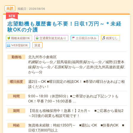
未読
掲載日
2026/08/06
NEW
志望動機も履歴書も不要！日収1万円～＊未経
験OKの介護
職種未経験OK
交通費別途支給あり
土日祝日が休み
残業なし
WEB登録OK
派遣
北九州市小倉南区
勤務地
朽網駅から---分／競馬場前(福岡県)駅から---分／城野(日豊本
線)駅から---分／石原町駅から---分／志井(北九州高速鉄道)駅
から---分
週2日～OK ■曜日固定の相談OK！ ■希望の曜日があればご相
曜日頻度
談ください！
9:00～18:00（休憩60分）■ご希望があれば下記シフトも
時間
OK！早番 7:00～16:00遅番 …
【現在も積極採用中！急募！】2カ月～ ■ご応募から最短2
期間
～3日後の就業も相談可能です！
無資格未経験：時給1350円～ ■週払いOK ■扶養内OK ■
時給
日収1万800円以上