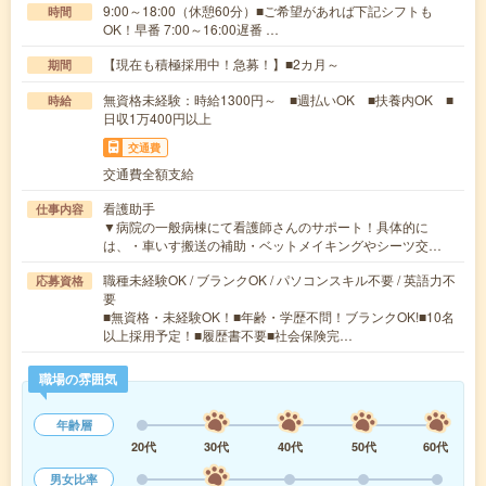
9:00～18:00（休憩60分）■ご希望があれば下記シフトも
時間
OK！早番 7:00～16:00遅番 …
【現在も積極採用中！急募！】■2カ月～
期間
無資格未経験：時給1300円～ ■週払いOK ■扶養内OK ■
時給
日収1万400円以上
交通費
交通費全額支給
看護助手
仕事内容
▼病院の一般病棟にて看護師さんのサポート！具体的に
は、・車いす搬送の補助・ベットメイキングやシーツ交…
職種未経験OK / ブランクOK / パソコンスキル不要 / 英語力不
応募資格
要
■無資格・未経験OK！■年齢・学歴不問！ブランクOK!■10名
以上採用予定！■履歴書不要■社会保険完…
職場の雰囲気
年齢層
20代
30代
40代
50代
60代
男女比率