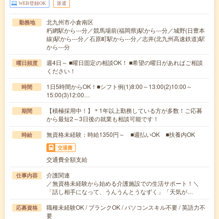
WEB登録OK
派遣
北九州市小倉南区
勤務地
朽網駅から---分／競馬場前(福岡県)駅から---分／城野(日豊本
線)駅から---分／石原町駅から---分／志井(北九州高速鉄道)駅
から---分
週4日～ ■曜日固定の相談OK！ ■希望の曜日があればご相談
曜日頻度
ください！
1日5時間からOK！■シフト例(1)8:00～13:00(2)10:00～
時間
15:00(3)12:00…
【積極採用中！】＊1年以上勤務している方が多数！ご応募
期間
から最短2～3日後の就業も相談可能です！
無資格未経験：時給1350円～ ■週払いOK ■扶養内OK
時給
交通費
交通費全額支給
介護関連
仕事内容
／無資格未経験から始める介護施設での生活サポート！＼
「話し相手になって、うんうんとうなずく」「天気が…
職種未経験OK / ブランクOK / パソコンスキル不要 / 英語力不
応募資格
要