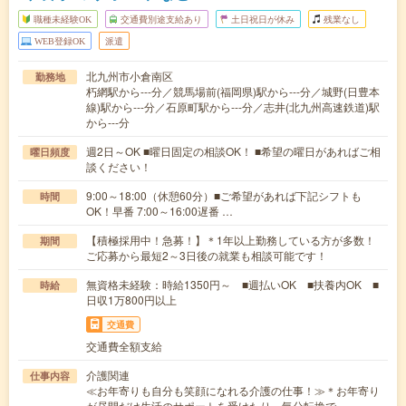
職種未経験OK
交通費別途支給あり
土日祝日が休み
残業なし
WEB登録OK
派遣
北九州市小倉南区
勤務地
朽網駅から---分／競馬場前(福岡県)駅から---分／城野(日豊本
線)駅から---分／石原町駅から---分／志井(北九州高速鉄道)駅
から---分
週2日～OK ■曜日固定の相談OK！ ■希望の曜日があればご相
曜日頻度
談ください！
9:00～18:00（休憩60分）■ご希望があれば下記シフトも
時間
OK！早番 7:00～16:00遅番 …
【積極採用中！急募！】＊1年以上勤務している方が多数！
期間
ご応募から最短2～3日後の就業も相談可能です！
無資格未経験：時給1350円～ ■週払いOK ■扶養内OK ■
時給
日収1万800円以上
交通費
交通費全額支給
介護関連
仕事内容
≪お年寄りも自分も笑顔になれる介護の仕事！≫＊お年寄り
が昼間だけ生活のサポートを受けたり、気分転換で…