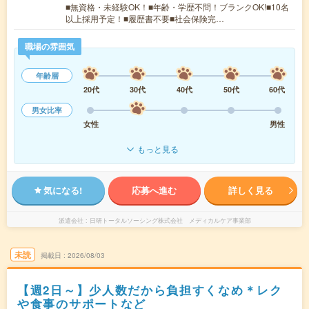
■無資格・未経験OK！■年齢・学歴不問！ブランクOK!■10名
以上採用予定！■履歴書不要■社会保険完…
職場の雰囲気
年齢層
20代
30代
40代
50代
60代
男女比率
女性
男性
もっと見る
気になる!
応募へ進む
詳しく見る
派遣会社
日研トータルソーシング株式会社 メディカルケア事業部
未読
掲載日
2026/08/03
【週2日～】少人数だから負担すくなめ＊レク
や食事のサポートなど