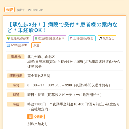
未読
掲載日
2026/08/01
【駅徒歩3分！】病院で受付＊患者様の案内な
ど＊未経験OK！
職種未経験OK
交通費別途支給あり
土日祝日が休み
残業なし
WEB登録OK
派遣
北九州市小倉北区
勤務地
城野(日豊本線)駅から徒歩3分／城野(北九州高速鉄道)駅から
徒歩16分
完全週休2日制
曜日頻度
8：30～17：00/16:00～9:00（夜勤2時間仮眠休憩有）
時間
即日～長期（応募後スピーディーに勤務開始＊）
期間
時給1180円 ＊夜勤手当別途10,400円/回★前払い制度あり
時給
（会社規定内）
交通費
別途支給あり