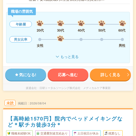
職場の雰囲気
年齢層
20代
30代
40代
50代
60代
男女比率
女性
男性
もっと見る
気になる!
応募へ進む
詳しく見る
派遣会社
日研トータルソーシング株式会社 メディカルケア事業部
未読
掲載日
2026/08/04
【高時給1570円】院内でベッドメイキングな
ど＊駅チカ徒歩3分＊
職種未経験OK
交通費別途支給あり
土日祝日が休み
残業なし