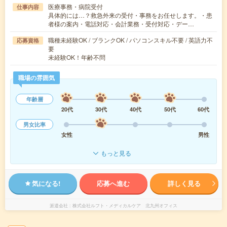
医療事務・病院受付
仕事内容
具体的には…？救急外来の受付・事務をお任せします。・患
者様の案内・電話対応・会計業務・受付対応・デー…
職種未経験OK / ブランクOK / パソコンスキル不要 / 英語力不
応募資格
要
未経験OK！年齢不問
職場の雰囲気
年齢層
20代
30代
40代
50代
60代
男女比率
女性
男性
もっと見る
気になる!
応募へ進む
詳しく見る
派遣会社
株式会社ルフト・メディカルケア 北九州オフィス