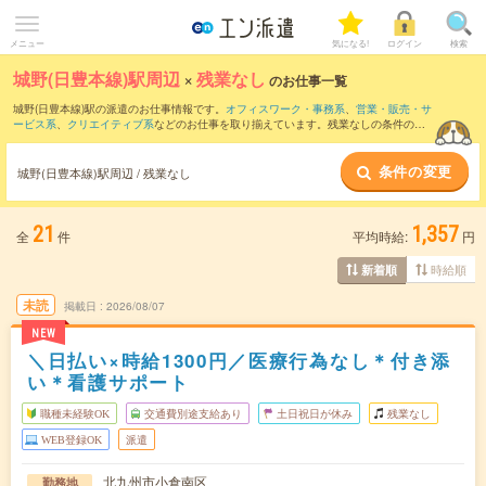
メニュー
気になる!
ログイン
検索
城野(日豊本線)駅周辺
×
残業なし
のお仕事一覧
城野(日豊本線)駅の派遣のお仕事情報です。
オフィスワーク・事務系
、
営業・販売・サ
ービス系
、
クリエイティブ系
などのお仕事を取り揃えています。残業なしの条件の他
に、
交通費別途支給あり
、
職種未経験OK
、
友だちと一緒の応募OK
などのこだわり条
件も取り揃えています。
条件の変更
城野(日豊本線)駅周辺 / 残業なし
21
1,357
全
件
平均時給:
円
時給順
新着順
未読
掲載日
2026/08/07
NEW
＼日払い×時給1300円／医療行為なし＊付き添
い＊看護サポート
職種未経験OK
交通費別途支給あり
土日祝日が休み
残業なし
WEB登録OK
派遣
北九州市小倉南区
勤務地