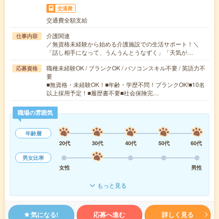
交通費
交通費全額支給
介護関連
仕事内容
／無資格未経験から始める介護施設での生活サポート！＼
「話し相手になって、うんうんとうなずく」「天気が…
職種未経験OK / ブランクOK / パソコンスキル不要 / 英語力不
応募資格
要
■無資格・未経験OK！■年齢・学歴不問！ブランクOK!■10名
以上採用予定！■履歴書不要■社会保険完…
職場の雰囲気
年齢層
20代
30代
40代
50代
60代
男女比率
女性
男性
もっと見る
気になる!
応募へ進む
詳しく見る