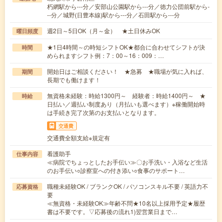
朽網駅から---分／安部山公園駅から---分／徳力公団前駅から-
--分／城野(日豊本線)駅から---分／石田駅から---分
週2日～5日OK（月～金） ★土日休みOK
曜日頻度
★1日4時間～の時短シフトOK★都合に合わせてシフトが決
時間
められますシフト例：7：00～16：009：…
開始日はご相談ください！ ★急募 ★職場が気に入れば、
期間
長期でも働けます！
無資格未経験：時給1300円～ 経験者：時給1400円～ ★
時給
日払い／週払い制度あり（月払いも選べます）※稼働開始時
は手続き完了次第のお支払いとなります。
交通費
交通費全額支給※規定有
看護助手
仕事内容
≪病院でちょっとしたお手伝い≫〇お手洗い・入浴など生活
のお手伝い○診察室への付き添い○食事のサポート…
職種未経験OK / ブランクOK / パソコンスキル不要 / 英語力不
応募資格
要
≪無資格・未経験OK≫年齢不問★10名以上採用予定★履歴
書は不要です。▽応募後の流れ1)翌営業日まで…