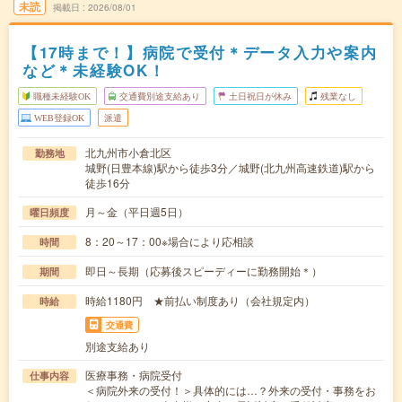
未読
掲載日
2026/08/01
【17時まで！】病院で受付＊データ入力や案内
など＊未経験OK！
職種未経験OK
交通費別途支給あり
土日祝日が休み
残業なし
WEB登録OK
派遣
北九州市小倉北区
勤務地
城野(日豊本線)駅から徒歩3分／城野(北九州高速鉄道)駅から
徒歩16分
月～金（平日週5日）
曜日頻度
8：20～17：00※場合により応相談
時間
即日～長期（応募後スピーディーに勤務開始＊）
期間
時給1180円 ★前払い制度あり（会社規定内）
時給
交通費
別途支給あり
医療事務・病院受付
仕事内容
＜病院外来の受付！＞具体的には…？外来の受付・事務をお