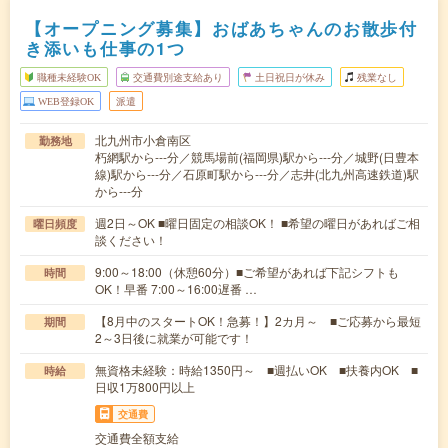
【オープニング募集】おばあちゃんのお散歩付
き添いも仕事の1つ
職種未経験OK
交通費別途支給あり
土日祝日が休み
残業なし
WEB登録OK
派遣
北九州市小倉南区
勤務地
朽網駅から---分／競馬場前(福岡県)駅から---分／城野(日豊本
線)駅から---分／石原町駅から---分／志井(北九州高速鉄道)駅
から---分
週2日～OK ■曜日固定の相談OK！ ■希望の曜日があればご相
曜日頻度
談ください！
9:00～18:00（休憩60分）■ご希望があれば下記シフトも
時間
OK！早番 7:00～16:00遅番 …
【8月中のスタートOK！急募！】2カ月～ ■ご応募から最短
期間
2～3日後に就業が可能です！
無資格未経験：時給1350円～ ■週払いOK ■扶養内OK ■
時給
日収1万800円以上
交通費
交通費全額支給