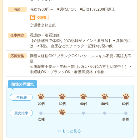
時給1900円～ ■週払いOK ■日収1万5200円以上
時給
交通費
交通費全額支給
看護師・准看護師
仕事内容
【介護施設で体調などの記録がメイン＊看護師】▼具体的に
は…○体温、血圧などのチェック・記録○お薬の飲…
職種未経験OK / ブランクOK / パソコンスキル不要 / 英語力不
応募資格
要
≪履歴書不要≫・年齢不問（50代・60代の方も活躍中！）・
未経験OK・ブランクOK・看護師資格（准看…
職場の雰囲気
年齢層
20代
30代
40代
50代
60代
男女比率
女性
男性
もっと見る