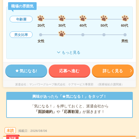
職場の雰囲気
年齢層
20代
30代
40代
50代
60代
男女比率
女性
男性
もっと見る
気になる!
応募へ進む
詳しく見る
派遣会社
マンパワーグループ株式会社 ケアサービス事業部 （医療福祉介護関連）
興味があったら「★気になる！」をタップ！
「気になる！」を押しておくと、派遣会社から
「面談確約」
や
「応募歓迎」
が届きます！
未読
掲載日
2026/08/06
NEW