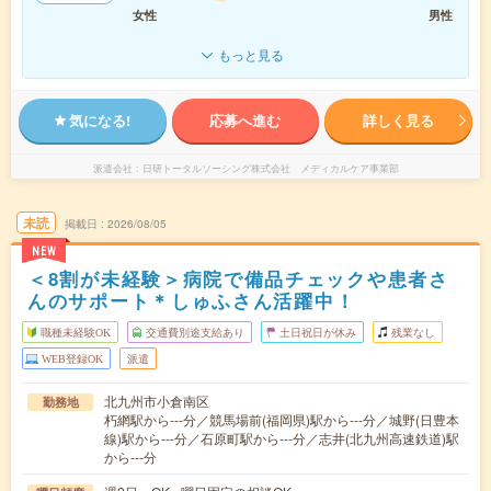
女性
男性
もっと見る
気になる!
応募へ進む
詳しく見る
派遣会社
日研トータルソーシング株式会社 メディカルケア事業部
未読
掲載日
2026/08/05
NEW
＜8割が未経験＞病院で備品チェックや患者さ
んのサポート＊しゅふさん活躍中！
職種未経験OK
交通費別途支給あり
土日祝日が休み
残業なし
WEB登録OK
派遣
北九州市小倉南区
勤務地
朽網駅から---分／競馬場前(福岡県)駅から---分／城野(日豊本
線)駅から---分／石原町駅から---分／志井(北九州高速鉄道)駅
から---分