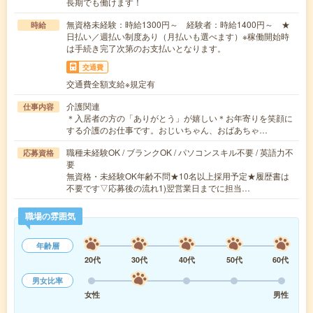
長期でも働けます！
無資格未経験：時給1300円～ 経験者：時給1400円～ ★
時給
日払い／週払い制度あり（月払いも選べます）※稼働開始時
は手続き完了次第のお支払いとなります。
交通費
交通費全額支給※規定有
介護関連
仕事内容
＊入居者の方の「ありがとう」が嬉しい＊お年寄りを笑顔に
する介護のお仕事です。おじいちゃん、おばあちゃ…
職種未経験OK / ブランクOK / パソコンスキル不要 / 英語力不
応募資格
要
無資格・未経験OK年齢不問★10名以上採用予定★履歴書は
不要です▽応募後の流れ1)翌営業日までに担当…
職場の雰囲気
年齢層
20代
30代
40代
50代
60代
男女比率
女性
男性