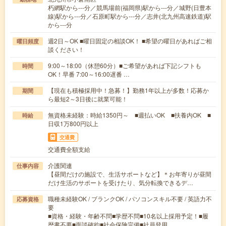
朽網駅から---分／競馬場前(福岡県)駅から---分／城野(日豊本
線)駅から---分／石原町駅から---分／志井(北九州高速鉄道)駅
から---分
週2日～OK ■曜日固定の相談OK！ ■希望の曜日があればご相
曜日頻度
談ください！
9:00～18:00（休憩60分）■ご希望があれば下記シフトも
時間
OK！早番 7:00～16:00遅番 …
【現在も積極採用中！急募！】勤務1年以上が多数！応募か
期間
ら最短2～3日後に就業可能！
無資格未経験：時給1350円～ ■週払いOK ■扶養内OK ■
時給
日収1万800円以上
交通費
交通費全額支給
介護関連
仕事内容
【昼間だけの施設で、生活サポートなど】＊お年寄りが昼間
だけ生活のサポートを受けたり、気分転換できるデ…
職種未経験OK / ブランクOK / パソコンスキル不要 / 英語力不
応募資格
要
■資格・経験・年齢不問■学歴不問■10名以上採用予定！■履
歴書不要■面談確約■社会保険完備■社員登用…