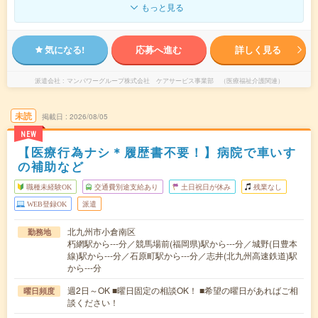
もっと見る
気になる!
応募へ進む
詳しく見る
派遣会社
マンパワーグループ株式会社 ケアサービス事業部 （医療福祉介護関連）
未読
掲載日
2026/08/05
NEW
【医療行為ナシ＊履歴書不要！】病院で車いす
の補助など
職種未経験OK
交通費別途支給あり
土日祝日が休み
残業なし
WEB登録OK
派遣
北九州市小倉南区
勤務地
朽網駅から---分／競馬場前(福岡県)駅から---分／城野(日豊本
線)駅から---分／石原町駅から---分／志井(北九州高速鉄道)駅
から---分
週2日～OK ■曜日固定の相談OK！ ■希望の曜日があればご相
曜日頻度
談ください！