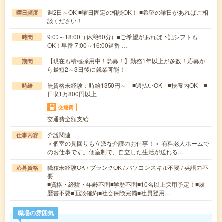
週2日～OK ■曜日固定の相談OK！ ■希望の曜日があればご相
曜日頻度
談ください！
9:00～18:00（休憩60分）■ご希望があれば下記シフトも
時間
OK！早番 7:00～16:00遅番 …
【現在も積極採用中！急募！】勤務1年以上が多数！応募か
期間
ら最短2～3日後に就業可能！
無資格未経験：時給1350円～ ■週払いOK ■扶養内OK ■
時給
日収1万800円以上
交通費
交通費全額支給
介護関連
仕事内容
＜個室の見回りも立派な介護のお仕事！＞ 有料老人ホームで
のお仕事です。個室制で、自立した生活が送れる…
職種未経験OK / ブランクOK / パソコンスキル不要 / 英語力不
応募資格
要
■資格・経験・年齢不問■学歴不問■10名以上採用予定！■履
歴書不要■面談確約■社会保険完備■社員登用…
職場の雰囲気