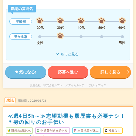
職場の雰囲気
年齢層
20代
30代
40代
50代
60代
男女比率
女性
男性
もっと見る
気になる!
応募へ進む
詳しく見る
派遣会社
株式会社ルフト・メディカルケア 北九州オフィス
未読
掲載日
2026/08/03
≪週4日5h～≫志望動機も履歴書も必要ナシ！
＊身の回りのお手伝い
職種未経験OK
交通費別途支給あり
土日祝日が休み
残業なし