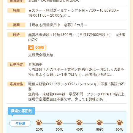
週2日～OK ※曜日固定の相談OK
曜日頻度
★スタート時間選べます～シフト例～7:00～16:009:00～
時間
18:0011:00～20:00など…
【現在も積極採用中・急募】2カ月～
期間
無資格未経験：時給1300円～（日収1万400円以上） ※扶養
時給
内OK
交通費
交通費全額支給
看護助手
仕事内容
＼看護師さんのサポート業務／医療行為は一切なし人の命を
預かるような難しい仕事ではなく、患者様が快適に…
職種未経験OK / ブランクOK / パソコンスキル不要 / 英語力不
応募資格
要
無資格・未経験OK年齢・学歴不問 ブランクOK★10名以上
採用予定履歴書は不要です。少しでも興味があ…
職場の雰囲気
年齢層
20代
30代
40代
50代
60代