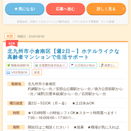
気になる!
応募へ進む
詳しく見る
派遣会社
日研トータルソーシング株式会社 メディカルケア事業部 ナース派遣
未読
掲載日
2026/08/06
NEW
北九州市小倉南区【週2日～】ホテルライクな
高齢者マンションで生活サポート
職種未経験OK
交通費別途支給あり
土日祝日が休み
残業なし
WEB登録OK
派遣
北九州市小倉南区
勤務地
朽網駅から---分／安部山公園駅から---分／徳力公団前駅から-
--分／城野(日豊本線)駅から---分／石田駅から---分
週2日～5日OK（月～金） ★土日休みOK
曜日頻度
★1日4時間～の時短シフトOK★スタート時間選べます！
時間
7:00～16:009:00～17:0011:…
開始日はご相談ください！ ★急募 ★職場が気に入れば、
期間