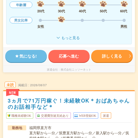
年齢層
20代
30代
40代
50代
60代
男女比率
女性
男性
もっと見る
気になる!
応募へ進む
詳しく見る
派遣会社
株式会社ニッソーネット
未読
掲載日
2026/08/07
NEW
3ヵ月で71万円稼ぐ！未経験OK＊おばあちゃん
のお話相手など＊
職種未経験OK
交通費別途支給あり
WEB登録OK
派遣
福岡県直方市
勤務地
直方駅から---分／筑豊直方駅から---分／新入駅から---分／筑
前植木駅から---分／筑豊香月駅から---分