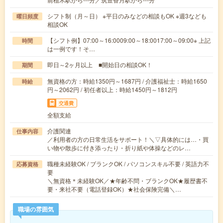
シフト制（月～日） ※平日のみなどの相談もOK ※週3なども
曜日頻度
相談OK
【シフト例】07:00～16:0009:00～18:0017:00～09:00※ 上記
時間
は一例です！そ…
即日～2ヶ月以上 ■開始日の相談OK！
期間
無資格の方：時給1350円～1687円 / 介護福祉士：時給1650
時給
円～2062円 / 初任者以上：時給1450円～1812円
交通費
全額支給
介護関連
仕事内容
／利用者の方の日常生活をサポート！＼▽具体的には…・買
い物や散歩に付き添ったり・折り紙や体操などのレ…
職種未経験OK / ブランクOK / パソコンスキル不要 / 英語力不
応募資格
要
＼無資格＊未経験OK／★年齢不問・ブランクOK★履歴書不
要・来社不要（電話登録OK）★社会保険完備＼…
職場の雰囲気