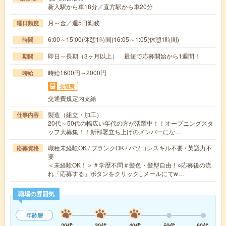
新入駅から車18分／直方駅から車20分
月～金／週5日勤務
曜日頻度
6:00～15:00(休憩1時間)16:05～1:05(休憩1時間)
時間
即日～長期（3ヶ月以上） 最短で応募開始から1週間！
期間
時給1600円～2000円
時給
交通費
交通費規定内支給
製造（組立・加工）
仕事内容
20代～50代の幅広い年代の方が活躍中！！オープニングスタ
ッフ大募集！！新部署立ち上げのメンバーにな…
職種未経験OK / ブランクOK / パソコンスキル不要 / 英語力不
応募資格
要
＜未経験OK！＞＃学歴不問＃髪色・髪型自由！○応募後の流
れ「応募する」ボタンをクリック↓メールにてw…
職場の雰囲気
年齢層
20代
30代
40代
50代
60代