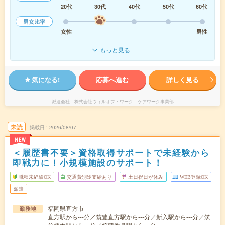
20代
30代
40代
50代
60代
男女比率
女性
男性
もっと見る
気になる!
応募へ進む
詳しく見る
派遣会社
株式会社ウィルオブ・ワーク ケアワーク事業部
未読
掲載日
2026/08/07
NEW
＜履歴書不要＞資格取得サポートで未経験から
即戦力に！小規模施設のサポート！
職種未経験OK
交通費別途支給あり
土日祝日が休み
WEB登録OK
派遣
福岡県直方市
勤務地
直方駅から---分／筑豊直方駅から---分／新入駅から---分／筑