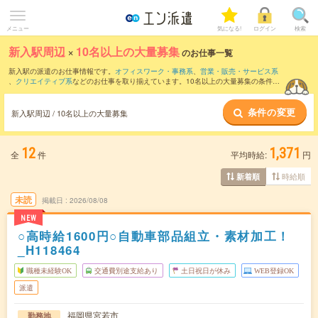
メニュー
気になる!
ログイン
検索
新入駅周辺
×
10名以上の大量募集
のお仕事一覧
新入駅の派遣のお仕事情報です。
オフィスワーク・事務系
、
営業・販売・サービス系
、
クリエイティブ系
などのお仕事を取り揃えています。10名以上の大量募集の条件の
他に、
交通費別途支給あり
、
職種未経験OK
、
友だちと一緒の応募OK
などのこだわり
条件も取り揃えています。
条件の変更
新入駅周辺 / 10名以上の大量募集
12
1,371
全
件
平均時給:
円
時給順
新着順
未読
掲載日
2026/08/08
NEW
○高時給1600円○自動車部品組立・素材加工！
_H118464
職種未経験OK
交通費別途支給あり
土日祝日が休み
WEB登録OK
派遣
福岡県宮若市
勤務地