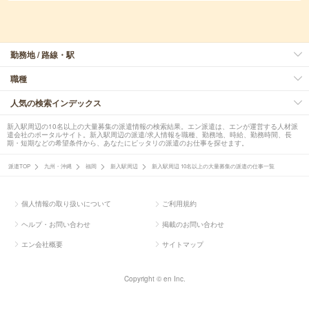
勤務地 / 路線・駅
職種
人気の検索インデックス
新入駅周辺の10名以上の大量募集の派遣情報の検索結果。エン派遣は、エンが運営する人材派
遣会社のポータルサイト。新入駅周辺の派遣/求人情報を職種、勤務地、時給、勤務時間、長
期・短期などの希望条件から、あなたにピッタリの派遣のお仕事を探せます。
派遣TOP
九州・沖縄
福岡
新入駅周辺
新入駅周辺 10名以上の大量募集の派遣の仕事一覧
個人情報の取り扱いについて
ご利用規約
ヘルプ・お問い合わせ
掲載のお問い合わせ
エン会社概要
サイトマップ
Copyright © en Inc.