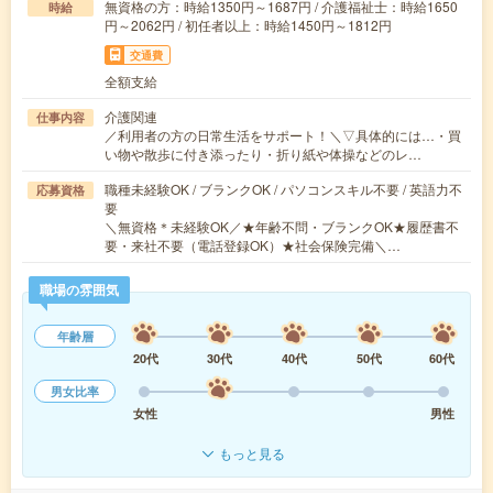
無資格の方：時給1350円～1687円 / 介護福祉士：時給1650
時給
円～2062円 / 初任者以上：時給1450円～1812円
交通費
全額支給
介護関連
仕事内容
／利用者の方の日常生活をサポート！＼▽具体的には…・買
い物や散歩に付き添ったり・折り紙や体操などのレ…
職種未経験OK / ブランクOK / パソコンスキル不要 / 英語力不
応募資格
要
＼無資格＊未経験OK／★年齢不問・ブランクOK★履歴書不
要・来社不要（電話登録OK）★社会保険完備＼…
職場の雰囲気
年齢層
20代
30代
40代
50代
60代
男女比率
女性
男性
もっと見る