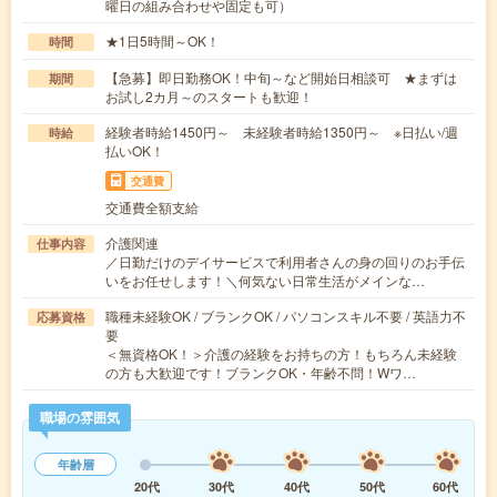
曜日の組み合わせや固定も可）
★1日5時間～OK！
時間
【急募】即日勤務OK！中旬～など開始日相談可 ★まずは
期間
お試し2カ月～のスタートも歓迎！
経験者時給1450円～ 未経験者時給1350円～ ※日払い/週
時給
払いOK！
交通費
交通費全額支給
介護関連
仕事内容
／日勤だけのデイサービスで利用者さんの身の回りのお手伝
いをお任せします！＼何気ない日常生活がメインな…
職種未経験OK / ブランクOK / パソコンスキル不要 / 英語力不
応募資格
要
＜無資格OK！＞介護の経験をお持ちの方！もちろん未経験
の方も大歓迎です！ブランクOK・年齢不問！Wワ…
職場の雰囲気
年齢層
20代
30代
40代
50代
60代