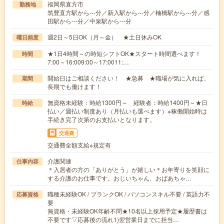
福岡県直方市
勤務地
筑豊直方駅から---分／新入駅から---分／楠橋駅から---分／感
田駅から---分／中泉駅から---分
週2日～5日OK（月～金） ★土日休みOK
曜日頻度
★1日4時間～の時短シフトOK★スタート時間選べます！
時間
7:00～16:009:00～17:0011:…
開始日はご相談ください！ ★急募 ★職場が気に入れば、
期間
長期でも働けます！
無資格未経験：時給1300円～ 経験者：時給1400円～★日
時給
払い／週払い制度あり（月払いも選べます）※稼働開始時は
手続き完了次第のお支払いとなります。
交通費
交通費全額支給※規定有
介護関連
仕事内容
＊入居者の方の「ありがとう」が嬉しい＊お年寄りを笑顔に
する介護のお仕事です。おじいちゃん、おばあちゃ…
職種未経験OK / ブランクOK / パソコンスキル不要 / 英語力不
応募資格
要
無資格・未経験OK年齢不問★10名以上採用予定★履歴書は
不要です▽応募後の流れ1)翌営業日までに担当…