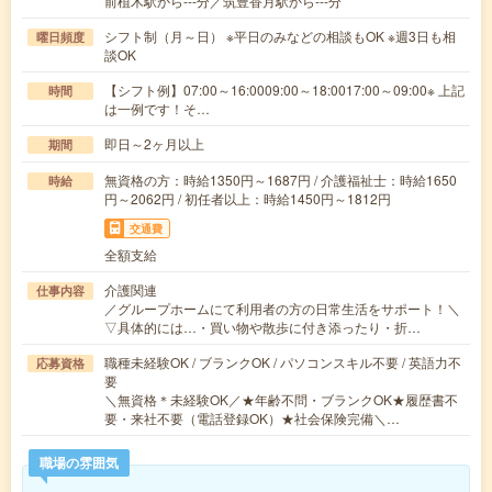
前植木駅から---分／筑豊香月駅から---分
シフト制（月～日） ※平日のみなどの相談もOK ※週3日も相
曜日頻度
談OK
【シフト例】07:00～16:0009:00～18:0017:00～09:00※ 上記
時間
は一例です！そ…
即日～2ヶ月以上
期間
無資格の方：時給1350円～1687円 / 介護福祉士：時給1650
時給
円～2062円 / 初任者以上：時給1450円～1812円
交通費
全額支給
介護関連
仕事内容
／グループホームにて利用者の方の日常生活をサポート！＼
▽具体的には…・買い物や散歩に付き添ったり・折…
職種未経験OK / ブランクOK / パソコンスキル不要 / 英語力不
応募資格
要
＼無資格＊未経験OK／★年齢不問・ブランクOK★履歴書不
要・来社不要（電話登録OK）★社会保険完備＼…
職場の雰囲気