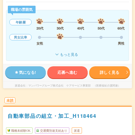
職場の雰囲気
年齢層
20代
30代
40代
50代
60代
男女比率
女性
男性
もっと見る
気になる!
応募へ進む
詳しく見る
派遣会社
マンパワーグループ株式会社 ケアサービス事業部 （医療福祉介護関連）
未読
自動車部品の組立・加工_H118464
職種未経験OK
交通費別途支給あり
派遣