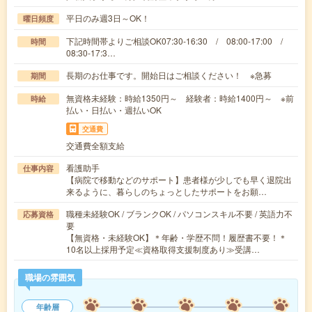
平日のみ週3日～OK！
曜日頻度
下記時間帯よりご相談OK07:30-16:30 / 08:00-17:00 /
時間
08:30-17:3…
長期のお仕事です。開始日はご相談ください！ ※急募
期間
無資格未経験：時給1350円～ 経験者：時給1400円～ ※前
時給
払い・日払い・週払いOK
交通費
交通費全額支給
看護助手
仕事内容
【病院で移動などのサポート】患者様が少しでも早く退院出
来るように、暮らしのちょっとしたサポートをお願…
職種未経験OK / ブランクOK / パソコンスキル不要 / 英語力不
応募資格
要
【無資格・未経験OK】＊年齢・学歴不問！履歴書不要！＊
10名以上採用予定≪資格取得支援制度あり≫受講…
職場の雰囲気
年齢層