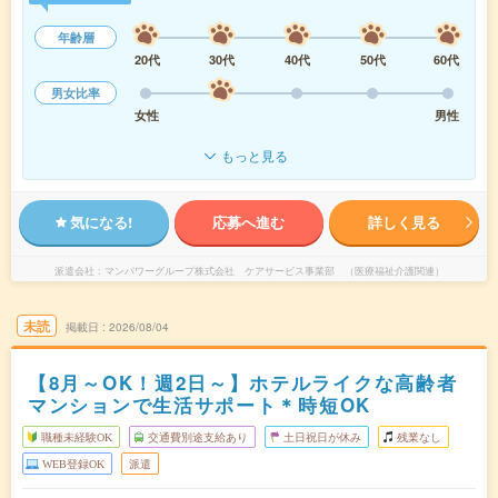
年齢層
20代
30代
40代
50代
60代
男女比率
女性
男性
もっと見る
気になる!
応募へ進む
詳しく見る
派遣会社
マンパワーグループ株式会社 ケアサービス事業部 （医療福祉介護関連）
未読
掲載日
2026/08/04
【8月～OK！週2日～】ホテルライクな高齢者
マンションで生活サポート＊時短OK
職種未経験OK
交通費別途支給あり
土日祝日が休み
残業なし
WEB登録OK
派遣