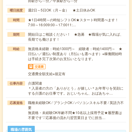
田駅から---分／中泉駅から---分
週2日～5日OK（月～金） ★土日休みOK
曜日頻度
★1日4時間～の時短シフトOK★スタート時間選べます！
時間
7:00～16:009:00～17:0011:…
開始日はご相談ください！ ★急募 ★職場が気に入れば、
期間
長期でも働けます！
無資格未経験：時給1300円～ 経験者：時給1400円～ ★
時給
日払い／週払い制度あり（月払いも選べます）※稼働開始時
は手続き完了次第のお支払いとなります。
交通費
交通費全額支給※規定有
介護関連
仕事内容
＊入居者の方の「ありがとう」が嬉しい＊お年寄りを笑顔に
する介護のお仕事です。おじいちゃん、おばあちゃ…
職種未経験OK / ブランクOK / パソコンスキル不要 / 英語力不
応募資格
要
無資格・未経験OK年齢不問★10名以上採用予定★履歴書は
不要です▽応募後の流れ1)翌営業日までに担当…
職場の雰囲気