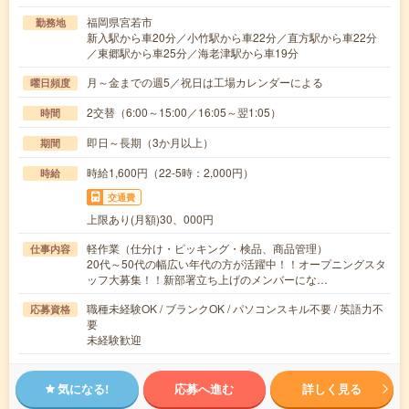
福岡県宮若市
勤務地
新入駅から車20分／小竹駅から車22分／直方駅から車22分
／東郷駅から車25分／海老津駅から車19分
月～金までの週5／祝日は工場カレンダーによる
曜日頻度
2交替（6:00～15:00／16:05～翌1:05）
時間
即日～長期（3か月以上）
期間
時給1,600円（22-5時：2,000円）
時給
交通費
上限あり(月額)30、000円
軽作業（仕分け・ピッキング・検品、商品管理）
仕事内容
20代～50代の幅広い年代の方が活躍中！！オープニングスタ
ッフ大募集！！新部署立ち上げのメンバーにな…
職種未経験OK / ブランクOK / パソコンスキル不要 / 英語力不
応募資格
要
未経験歓迎
気になる!
応募へ進む
詳しく見る