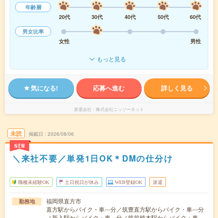
年齢層
20代
30代
40代
50代
60代
男女比率
女性
男性
もっと見る
気になる!
応募へ進む
詳しく見る
派遣会社
株式会社ニッソーネット
未読
掲載日
2026/08/06
NEW
＼来社不要／単発1日OK＊DMの仕分け
職種未経験OK
土日祝日が休み
WEB登録OK
派遣
福岡県直方市
勤務地
直方駅からバイク・車---分／筑豊直方駅からバイク・車---分
／新入駅からバイク・車---分／筑前植木駅からバイク・車---