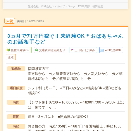
派遣会社
株式会社ウィルオブ・ワーク FO事業部 福岡支店
未読
掲載日
2026/08/02
3ヵ月で71万円稼ぐ！未経験OK＊おばあちゃん
のお話相手など
職種未経験OK
交通費別途支給あり
土日祝日が休み
WEB登録OK
派遣
福岡県直方市
勤務地
直方駅から---分／筑豊直方駅から---分／新入駅から---分／筑
前植木駅から---分／筑豊香月駅から---分
シフト制（月～日） ※平日のみなどの相談もOK ※週3なども
曜日頻度
相談OK
【シフト例】07:00～16:0009:00～18:0017:00～09:00※ 上記
時間
は一例です！そ…
即日～2ヶ月以上 ■開始日の相談OK！
期間
無資格の方：時給1350円～1687円 / 介護福祉士：時給1650
時給
円～2062円 / 初任者以上：時給1450円～1812円