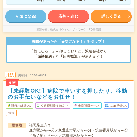
気になる!
応募へ進む
詳しく見る
派遣会社
株式会社ウィルオブ・ワーク FO事業部
興味があったら「★気になる！」をタップ！
「気になる！」を押しておくと、派遣会社から
「面談確約」
や
「応募歓迎」
が届きます！
未読
掲載日
2026/08/08
NEW
【未経験OK!】病院で車いすを押したり、移動
のお手伝いなどをお任せ！
職種未経験OK
交通費別途支給あり
土日祝日が休み
WEB登録OK
派遣
福岡県直方市
勤務地
直方駅から---分／筑豊直方駅から---分／筑豊香月駅から---分
／新入駅から---分／筑前植木駅から---分