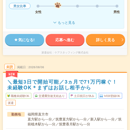
男女比率
女性
男性
もっと見る
気になる!
応募へ進む
詳しく見る
派遣会社
ケアスタッフィング株式会社
未読
掲載日
2026/08/06
NEW
＼最短3日で開始可能／3ヵ月で71万円稼ぐ！
未経験OK＊まずはお話し相手から
職種未経験OK
交通費別途支給あり
土日祝日が休み
WEB登録OK
派遣
福岡県直方市
勤務地
直方駅から---分／筑豊直方駅から---分／新入駅から---分／筑
前植木駅から---分／筑豊香月駅から---分