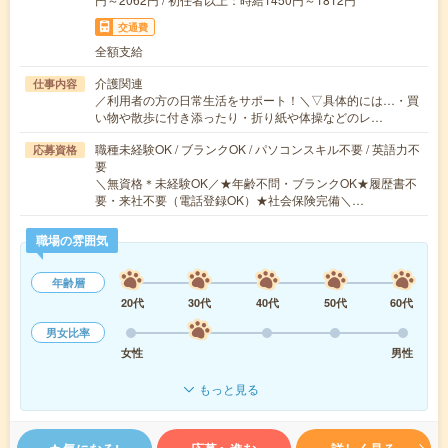
交通費
全額支給
介護関連
仕事内容
／利用者の方の日常生活をサポート！＼▽具体的には…・買
い物や散歩に付き添ったり・折り紙や体操などのレ…
職種未経験OK / ブランクOK / パソコンスキル不要 / 英語力不
応募資格
要
＼無資格＊未経験OK／★年齢不問・ブランクOK★履歴書不
要・来社不要（電話登録OK）★社会保険完備＼…
職場の雰囲気
年齢層
20代
30代
40代
50代
60代
男女比率
女性
男性
もっと見る