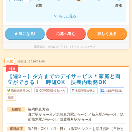
女性
男性
もっと見る
気になる!
応募へ進む
詳しく見る
派遣会社
株式会社バイトレ（キャムコムグループ）
未読
掲載日
2026/08/06
NEW
【週2～】夕方までのデイサービス＊家庭と両
立ができる！｜時短OK｜扶養内勤務OK
職種未経験OK
交通費別途支給あり
土日祝日が休み
WEB登録OK
派遣
福岡県直方市
勤務地
直方駅から---分／筑豊直方駅から---分／新入駅から---分／筑
前植木駅から---分／筑豊香月駅から---分
週2日～OK！（月～日） ※希望のシフトを毎月提出（日数と
曜日頻度