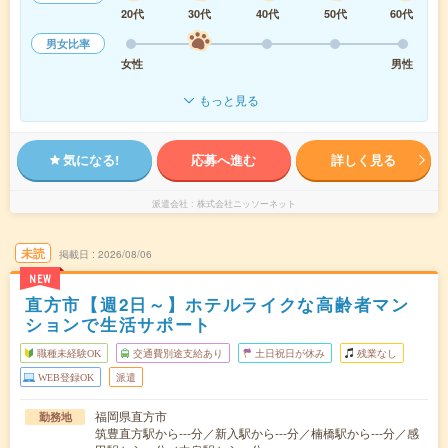
20代
30代
40代
50代
60代
男女比率
女性
男性
もっと見る
気になる!
応募へ進む
詳しく見る
派遣会社
株式会社ニッソーネット
未読
掲載日
2026/08/06
NEW
直方市【週2日～】ホテルライクな高齢者マン
ションで生活サポート
職種未経験OK
交通費別途支給あり
土日祝日が休み
残業なし
WEB登録OK
派遣
福岡県直方市
勤務地
筑豊直方駅から---分／新入駅から---分／楠橋駅から---分／感