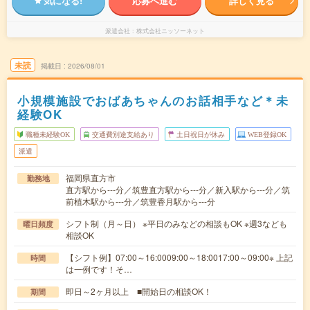
気になる!
応募へ進む
詳しく見る
派遣会社
株式会社ニッソーネット
未読
掲載日
2026/08/01
小規模施設でおばあちゃんのお話相手など＊未
経験OK
職種未経験OK
交通費別途支給あり
土日祝日が休み
WEB登録OK
派遣
福岡県直方市
勤務地
直方駅から---分／筑豊直方駅から---分／新入駅から---分／筑
前植木駅から---分／筑豊香月駅から---分
シフト制（月～日） ※平日のみなどの相談もOK ※週3なども
曜日頻度
相談OK
【シフト例】07:00～16:0009:00～18:0017:00～09:00※ 上記
時間
は一例です！そ…
即日～2ヶ月以上 ■開始日の相談OK！
期間