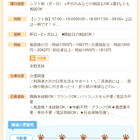
シフト制（月～日） ※平日のみなどの相談もOK ※週3なども
曜日頻度
相談OK
【シフト例】07:00～16:0009:00～18:0017:00～09:00※ 上記
時間
は一例です！そ…
即日～2ヶ月以上 ■開始日の相談OK！
期間
無資格の方：時給1350円～1687円 / 介護福祉士：時給1650
時給
円～2062円 / 初任者以上：時給1450円～1812円
交通費
全額支給
介護関連
仕事内容
／利用者の方の日常生活をサポート！＼▽具体的には…・買
い物や散歩に付き添ったり・折り紙や体操などのレ…
職種未経験OK / ブランクOK / パソコンスキル不要 / 英語力不
応募資格
要
＼無資格＊未経験OK／★年齢不問・ブランクOK★履歴書不
要・来社不要（電話登録OK）★社会保険完備＼…
職場の雰囲気
年齢層