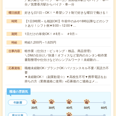
分／筑豊香月駅からバイク・車---分
好きな日1日～OK！＊希望シフト制で好きな曜日で働ける！
曜日頻度
【1日3時間～も相談OK!】午前中のみや18時以降などのシフ
時間
トあり！シフト例▼9:00～12:00▼…
1日だけの単発OK！＃8月～ ＃9月～
期間
時給1,200円～1,625円
時給
軽作業（仕分け・ピッキング・検品、商品管理）
仕事内容
＼DMの仕分け／快適！オフィスなど室内のカンタン軽作業
書類整理や仕分けなどのシンプルワーク！未経験の…
職種未経験OK / ブランクOK / パソコンスキル不要 / 英語力不
応募資格
要
▼未経験OK！（副業歓迎☆）▼高校生不可▼携帯電話をお
持ちの方（業務連絡に使用）※応募後のご連絡はメ…
職場の雰囲気
年齢層
20代
30代
40代
50代
60代
男女比率