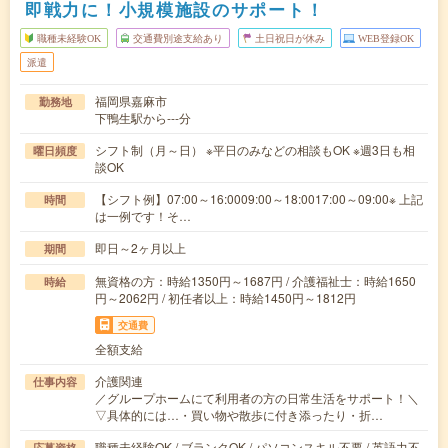
即戦力に！小規模施設のサポート！
職種未経験OK
交通費別途支給あり
土日祝日が休み
WEB登録OK
派遣
福岡県嘉麻市
勤務地
下鴨生駅から---分
シフト制（月～日） ※平日のみなどの相談もOK ※週3日も相
曜日頻度
談OK
【シフト例】07:00～16:0009:00～18:0017:00～09:00※ 上記
時間
は一例です！そ…
即日～2ヶ月以上
期間
無資格の方：時給1350円～1687円 / 介護福祉士：時給1650
時給
円～2062円 / 初任者以上：時給1450円～1812円
交通費
全額支給
介護関連
仕事内容
／グループホームにて利用者の方の日常生活をサポート！＼
▽具体的には…・買い物や散歩に付き添ったり・折…
職種未経験OK / ブランクOK / パソコンスキル不要 / 英語力不
応募資格