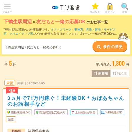
メニュー
気になる!
ログイン
検索
下鴨生駅周辺
×
友だちと一緒の応募OK
のお仕事一覧
下鴨生駅の派遣のお仕事情報です。
オフィスワーク・事務系
、
営業・販売・サービス
系
、
クリエイティブ系
などのお仕事を取り揃えています。友だちと一緒の応募OKの条
件の他に、
交通費別途支給あり
、
職種未経験OK
、
週4日勤務
などのこだわり条件も取
り揃えています。
条件の変更
下鴨生駅周辺 / 友だちと一緒の応募OK
5
1,300
全
件
平均時給:
円
時給順
新着順
未読
掲載日
2026/08/05
NEW
3ヵ月で71万円稼ぐ！未経験OK＊おばあちゃん
のお話相手など
職種未経験OK
交通費別途支給あり
土日祝日が休み
WEB登録OK
派遣
福岡県嘉麻市
勤務地