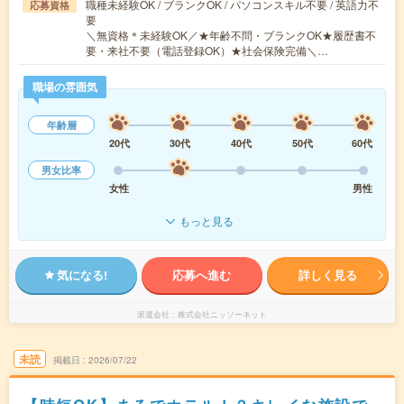
職種未経験OK / ブランクOK / パソコンスキル不要 / 英語力不
応募資格
要
＼無資格＊未経験OK／★年齢不問・ブランクOK★履歴書不
要・来社不要（電話登録OK）★社会保険完備＼…
職場の雰囲気
年齢層
20代
30代
40代
50代
60代
男女比率
女性
男性
もっと見る
気になる!
応募へ進む
詳しく見る
派遣会社
株式会社ニッソーネット
未読
掲載日
2026/07/22