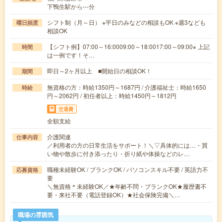
下鴨生駅から---分
シフト制（月～日） ※平日のみなどの相談もOK ※週3なども
曜日頻度
相談OK
【シフト例】07:00～16:0009:00～18:0017:00～09:00※ 上記
時間
は一例です！そ…
即日～2ヶ月以上 ■開始日の相談OK！
期間
無資格の方：時給1350円～1687円 / 介護福祉士：時給1650
時給
円～2062円 / 初任者以上：時給1450円～1812円
交通費
全額支給
介護関連
仕事内容
／利用者の方の日常生活をサポート！＼▽具体的には…・買
い物や散歩に付き添ったり・折り紙や体操などのレ…
職種未経験OK / ブランクOK / パソコンスキル不要 / 英語力不
応募資格
要
＼無資格＊未経験OK／★年齢不問・ブランクOK★履歴書不
要・来社不要（電話登録OK）★社会保険完備＼…
職場の雰囲気