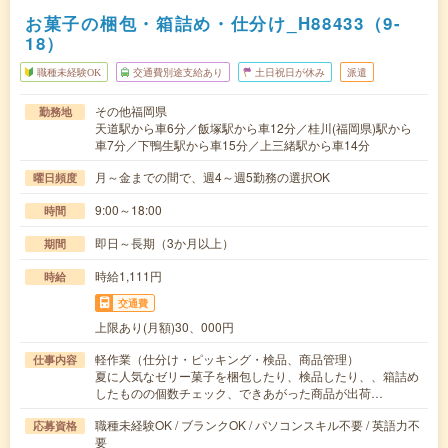
お菓子の梱包・箱詰め・仕分け_H88433（9-
18）
職種未経験OK
交通費別途支給あり
土日祝日が休み
派遣
その他福岡県
勤務地
天道駅から車6分／飯塚駅から車12分／桂川(福岡県)駅から
車7分／下鴨生駅から車15分／上三緒駅から車14分
月～金までの間で、週4～週5勤務の選択OK
曜日頻度
9:00～18:00
時間
即日～長期（3か月以上）
期間
時給1,111円
時給
交通費
上限あり(月額)30、000円
軽作業（仕分け・ピッキング・検品、商品管理）
仕事内容
夏に人気なゼリー菓子を梱包したり、検品したり、、箱詰め
したものの個数チェック、できあがった商品が出荷…
職種未経験OK / ブランクOK / パソコンスキル不要 / 英語力不
応募資格
要