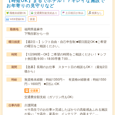
【時短OK】まるでホテル！？キレイな施設で
お年寄りの見守りなど
職種未経験OK
交通費別途支給あり
土日祝日が休み
残業なし
WEB登録OK
派遣
福岡県嘉麻市
勤務地
下鴨生駅から---分
【週2日～】シフト自由・自己申告制 ■曜日固定OK ■ご希望
曜日頻度
の曜日をご相談ください。
【1日5時間～OK】ご希望の時間をご相談ください！▼シフ
時間
ト例日勤 9:00～18:00早番 7:00…
【急募】長期のお仕事 スタート日の相談もOK！（最短2日
期間
後から）
無資格未経験：時給1350円～ 有資格or経験者：時給1550
時給
円～1600円 ■日払いOK
交通費
交通費全額支給（ガソリン代もOK）
介護関連
仕事内容
≪サ高住でのお仕事≫完成したばかりの高級感あふれる施設
が多い「サ高住」家具や、インテリア、内装までこ…