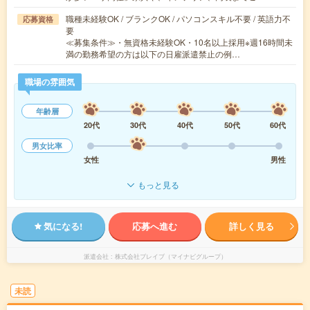
職種未経験OK / ブランクOK / パソコンスキル不要 / 英語力不
応募資格
要
≪募集条件≫・無資格未経験OK・10名以上採用※週16時間未
満の勤務希望の方は以下の日雇派遣禁止の例…
職場の雰囲気
年齢層
20代
30代
40代
50代
60代
男女比率
女性
男性
もっと見る
気になる!
応募へ進む
詳しく見る
派遣会社
株式会社ブレイブ（マイナビグループ）
未読