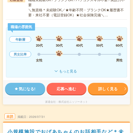
要
＼無資格＊未経験OK／★年齢不問・ブランクOK★履歴書不
要・来社不要（電話登録OK）★社会保険完備＼…
職場の雰囲気
年齢層
20代
30代
40代
50代
60代
男女比率
女性
男性
もっと見る
気になる!
応募へ進む
詳しく見る
派遣会社
株式会社ニッソーネット
未読
掲載日
2026/07/31
小規模施設でおばあちゃんのお話相手など＊未