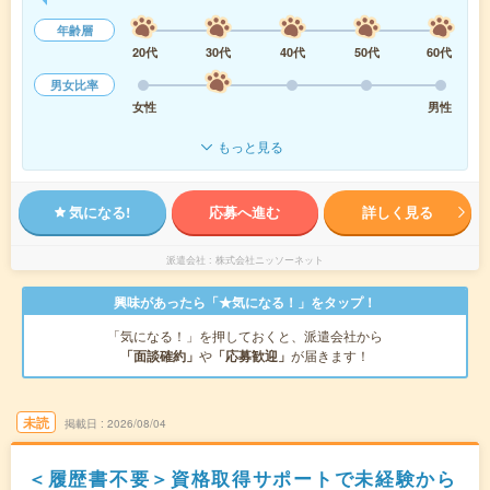
年齢層
20代
30代
40代
50代
60代
男女比率
女性
男性
もっと見る
気になる!
応募へ進む
詳しく見る
派遣会社
株式会社ニッソーネット
興味があったら「★気になる！」をタップ！
「気になる！」を押しておくと、派遣会社から
「面談確約」
や
「応募歓迎」
が届きます！
未読
掲載日
2026/08/04
＜履歴書不要＞資格取得サポートで未経験から