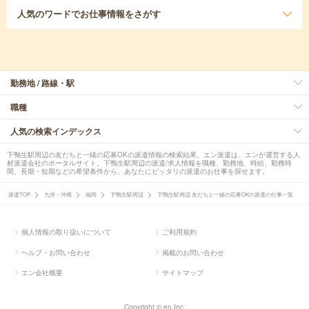
人気のワード
でお仕事情報をさがす
勤務地 / 路線・駅
職種
人気の検索インデックス
下鴨生駅周辺の友だちと一緒の応募OKの派遣情報の検索結果。エン派遣は、エンが運営する人
材派遣会社のポータルサイト。下鴨生駅周辺の派遣/求人情報を職種、勤務地、時給、勤務時
間、長期・短期などの希望条件から、あなたにピッタリの派遣のお仕事を探せます。
派遣TOP
九州・沖縄
福岡
下鴨生駅周辺
下鴨生駅周辺 友だちと一緒の応募OKの派遣の仕事一覧
個人情報の取り扱いについて
ご利用規約
ヘルプ・お問い合わせ
掲載のお問い合わせ
エン会社概要
サイトマップ
Copyright © en Inc.