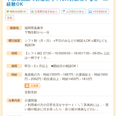
経験OK
職種未経験OK
交通費別途支給あり
土日祝日が休み
WEB登録OK
派遣
福岡県嘉麻市
勤務地
下鴨生駅から---分
シフト制（月～日） ※平日のみなどの相談もOK ※週3なども
曜日頻度
相談OK
【シフト例】07:00～16:0009:00～18:0017:00～09:00※ 上記
時間
は一例です！そ…
即日～2ヶ月以上 ■開始日の相談OK！
期間
無資格の方：時給1350円～1687円 / 介護福祉士：時給1650
時給
円～2062円 / 初任者以上：時給1450円～1812円
交通費
全額支給
介護関連
仕事内容
／利用者の方の日常生活をサポート！＼▽具体的には…・買
い物や散歩に付き添ったり・折り紙や体操などのレ…