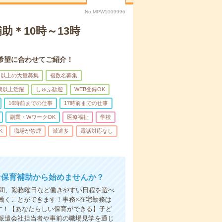
No.MPW1009996
＊10時～13時
希望に合わせてご紹介！
名以上の大量募集
複数名募集
0歳以上活躍
しゅふ歓迎
WEB登録OK
16時前までの仕事
17時前までの仕事
副業・WワークOK
医療福祉
学校
K
職場が禁煙
派遣多
電話対応なし
な保育補助から始めませんか？
時間、勤務曜日など働きやすい日程を選べ
働くことができます！事務×在宅勤務は
す！【あなたらしい保育ができる】子ど
派遣会社担当者や事前の職場見学を通じ