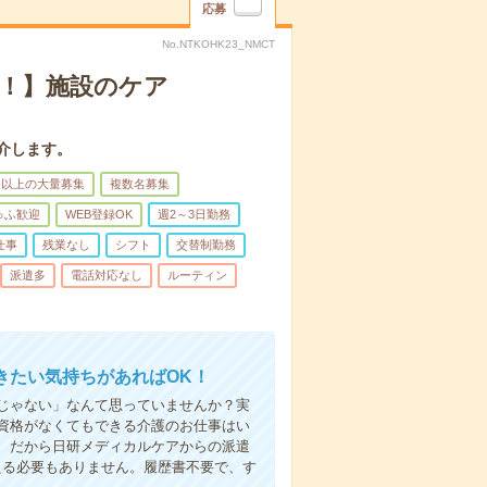
応募
No.NTKOHK23_NMCT
K！】施設のケア
介します。
名以上の大量募集
複数名募集
ゅふ歓迎
WEB登録OK
週2～3日勤務
仕事
残業なし
シフト
交替制勤務
派遣多
電話対応なし
ルーティン
きたい気持ちがあればOK！
じゃない」なんて思っていませんか？実
資格がなくてもできる介護のお仕事はい
。だから日研メディカルケアからの派遣
える必要もありません。履歴書不要で、す