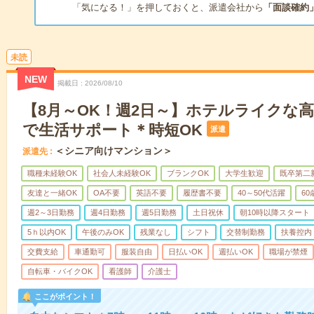
「気になる！」を押しておくと、派遣会社から
「面談確約
未読
NEW
掲載日
2026/08/10
【8月～OK！週2日～】ホテルライクな
で生活サポート＊時短OK
派遣
＜シニア向けマンション＞
派遣先
職種未経験OK
社会人未経験OK
ブランクOK
大学生歓迎
既卒第二
友達と一緒OK
OA不要
英語不要
履歴書不要
40～50代活躍
6
週2～3日勤務
週4日勤務
週5日勤務
土日祝休
朝10時以降スタート
5ｈ以内OK
午後のみOK
残業なし
シフト
交替制勤務
扶養控内
交費支給
車通勤可
服装自由
日払いOK
週払いOK
職場が禁煙
自転車・バイクOK
看護師
介護士
ここがポイント！