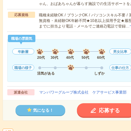
ゃん、おばあちゃんが暮らす施設での生活サポートを
応募資格
職種未経験OK / ブランクOK / パソコンスキル不要 /
無資格・未経験OK年齢不問★10名以上採用予定★履
までに担当より電話・メールでご連絡2)電話で登録…
職場の雰囲気
年齢層
男女比率
20代
30代
40代
50代
60代
職場の様子
仕事の仕方
活気がある
しずか
マンパワーグループ株式会社 ケアサービス事業部 
派遣会社
応募する
気になる！