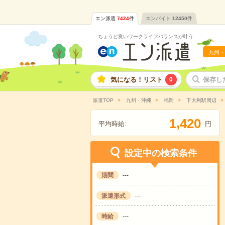
エン派遣
7424
件
エンバイト
12450
件
ちょうど良いワークライフバランスが叶う
九州・
気になる！リスト
0
保存し
派遣TOP
九州・沖縄
福岡
下大利駅周辺
,
1
4
2
0
平均時給:
円
設定中の検索条件
期間
---
派遣形式
---
時給
---