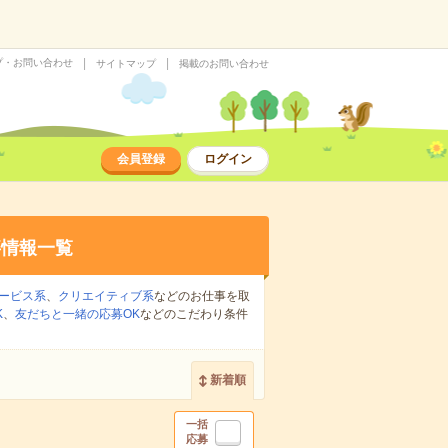
プ・お問い合わせ
サイトマップ
掲載のお問い合わせ
会員登録
ログイン
事情報一覧
ービス系
、
クリエイティブ系
などのお仕事を取
K
、
友だちと一緒の応募OK
などのこだわり条件
新着順
一括
応募