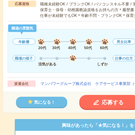
応募資格
職種未経験OK / ブランクOK / パソコンスキル不要 /
保育士・保母・幼稚園教諭資格をお持ちの方＊履歴書
仕事が未経験でもOK＊年齢不問・ブランクOK＊保育
職場の雰囲気
年齢層
男女比率
20代
30代
40代
50代
60代
職場の様子
仕事の仕方
活気がある
しずか
マンパワーグループ株式会社 ケアサービス事業部（
派遣会社
応募する
気になる！
興味があったら「★気になる！」を