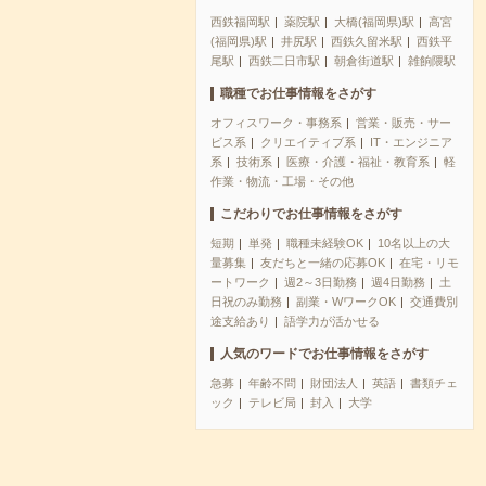
西鉄福岡駅
薬院駅
大橋(福岡県)駅
高宮
(福岡県)駅
井尻駅
西鉄久留米駅
西鉄平
尾駅
西鉄二日市駅
朝倉街道駅
雑餉隈駅
職種でお仕事情報をさがす
オフィスワーク・事務系
営業・販売・サー
ビス系
クリエイティブ系
IT・エンジニア
系
技術系
医療・介護・福祉・教育系
軽
作業・物流・工場・その他
こだわりでお仕事情報をさがす
短期
単発
職種未経験OK
10名以上の大
量募集
友だちと一緒の応募OK
在宅・リモ
ートワーク
週2～3日勤務
週4日勤務
土
日祝のみ勤務
副業・WワークOK
交通費別
途支給あり
語学力が活かせる
人気のワードでお仕事情報をさがす
急募
年齢不問
財団法人
英語
書類チェ
ック
テレビ局
封入
大学