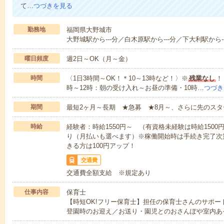
て…
つづきを見る
勤務地
福岡県大野城市
大野城駅から---分／白木原駅から---分／下大利駅から--
曜日頻度
週2日～OK（月～金）
時間
〈1日3時間～OK！＊10～13時など！〉※
残業なし
！
時～12時：朝の受け入れ～お昼の準備・10時…
つづき
期間
最短2ヶ月～長期 ★急募 ★8月～、さらに先のスタ
時給
経験者：時給1550円～ （有資格未経験は時給150
り（月払いも選べます）※稼働開始時は手続き完了次
きる方は100円アップ！
交通費
交通費全額支給 ※規定あり
仕事内容
保育士
【時短OK!フリー保育士】担任の保育士さんのサポ
登園時のお迎え／お送り・園児とのおさんぽや室内あ