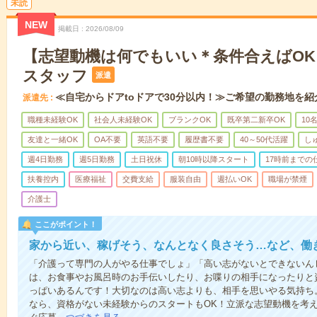
未読
NEW
掲載日
2026/08/09
【志望動機は何でもいい＊条件合えばO
スタッフ
派遣
≪自宅からドアtoドアで30分以内！≫ご希望の勤務地を紹
派遣先
職種未経験OK
社会人未経験OK
ブランクOK
既卒第二新卒OK
10
友達と一緒OK
OA不要
英語不要
履歴書不要
40～50代活躍
し
週4日勤務
週5日勤務
土日祝休
朝10時以降スタート
17時前までの
扶養控内
医療福祉
交費支給
服装自由
週払いOK
職場が禁煙
介護士
ここがポイント！
家から近い、稼げそう、なんとなく良さそう…など、働
「介護って専門の人がやる仕事でしょ」「高い志がないとできないん
は、お食事やお風呂時のお手伝いしたり、お喋りの相手になったりと
っぱいあるんです！大切なのは高い志よりも、相手を思いやる気持ち
なら、資格がない未経験からのスタートもOK！立派な志望動機を考