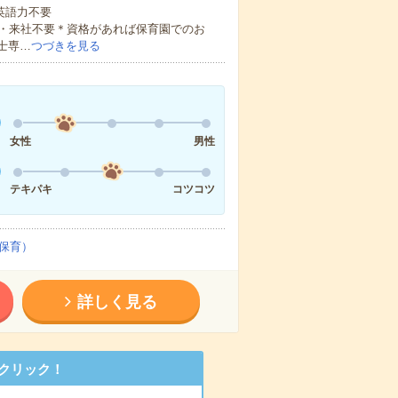
 英語力不要
・来社不要＊資格があれば保育園でのお
士専…
つづきを見る
女性
男性
テキパキ
コツコツ
保育）
詳しく見る
クリック！