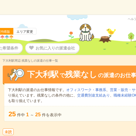
ヘル
沖縄版
エリア変更
た希望条件
お気に入りの派遣会社
下大利駅周辺 残業なしの派遣の仕事一覧
下大利駅
残業なし
で
の派遣のお仕
下大利駅の派遣のお仕事情報です。
オフィスワーク・事務系
、
営業・販売・サ
り揃えています。残業なしの条件の他に、
交通費別途支給あり
、
職種未経験O
も取り揃えています。
25
1
25
件中
～
件を表示中
未読