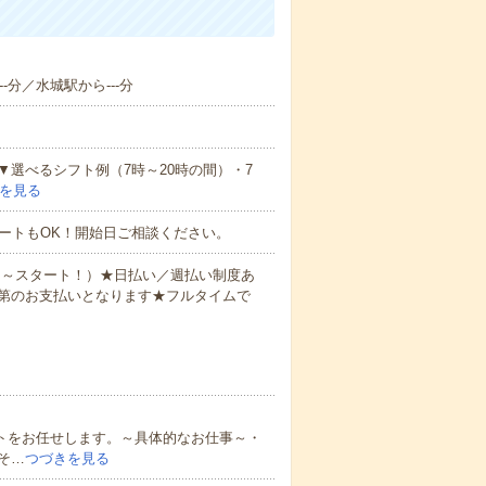
-分／水城駅から---分
▼選べるシフト例（7時～20時の間）・7
を見る
ートもOK！開始日ご相談ください。
0円～スタート！）★日払い／週払い制度あ
第のお支払いとなります★フルタイムで
ートをお任せします。～具体的なお仕事～・
そ…
つづきを見る