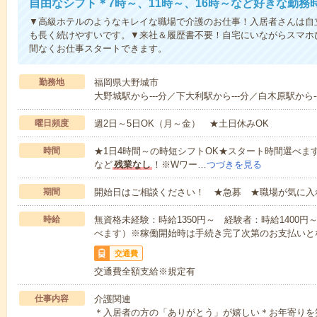
自由なシフト＊7時～、11時～、16時～など好きな勤務
▼高級ホテルのようなキレイな職場で介護のお仕事！入居者さんは自
も長く続けやすいです。▼来社＆履歴書不要！自宅にいながらスマホ
間なくお仕事スタートできます。
勤務地
福岡県大野城市
大野城駅から---分／下大利駅から---分／白木原駅から--
曜日頻度
週2日～5日OK（月～金） ★土日休みOK
時間
★1日4時間～の時短シフトOK★スタート時間選べます！7:00～1
など
残業なし
！※Wワー…
つづきを見る
期間
開始日はご相談ください！ ★急募 ★職場が気に入
時給
無資格未経験：時給1350円～ 経験者：時給1400
べます）※稼働開始時は手続き完了次第のお支払いと
交通費
交通費全額支給※規定有
仕事内容
介護関連
＊入居者の方の「ありがとう」が嬉しい＊お年寄りを