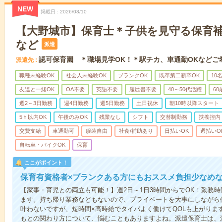
NEW
掲載日
2026/08/10
【大野城市】保育士＊子供を見守る保育補助
など
派遣
認可保育園 ＊職場見学OK！＊駅チカ、車通勤OKなどご
派遣先
職種未経験OK
社会人未経験OK
ブランクOK
既卒第二新卒OK
10
友達と一緒OK
OA不要
英語不要
履歴書不要
40～50代活躍
6
週2～3日勤務
週4日勤務
週5日勤務
土日祝休
朝10時以降スタート
5ｈ以内OK
午後のみOK
残業なし
シフト
交替制勤務
扶養控内
交費支給
車通勤可
服装自由
社食/補助あり
日払いOK
週払いO
自転車・バイクOK
保育
ここがポイント！
保育有資格者×ブランクある方にもおススメ負担少なめ
【家事・育児との両立も可能！】週2日～1日3時間からでOK！勤務
ます。持ち帰り業務などもないので、プライベートを大事にしながら
叶わないですが、短時間×高時給でタイパよく働けてQOLも上がりま
もとの関わり方について、悩むこともありますよね。派遣保育士は、