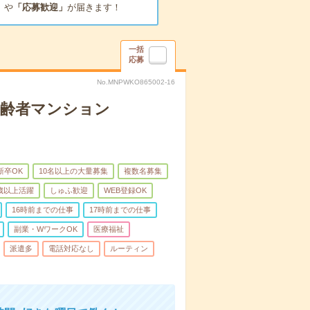
」
や
「応募歓迎」
が届きます！
一括
応募
No.MNPWKO865002-16
高齢者マンション
新卒OK
10名以上の大量募集
複数名募集
0歳以上活躍
しゅふ歓迎
WEB登録OK
16時前までの仕事
17時前までの仕事
副業・WワークOK
医療福祉
派遣多
電話対応なし
ルーティン