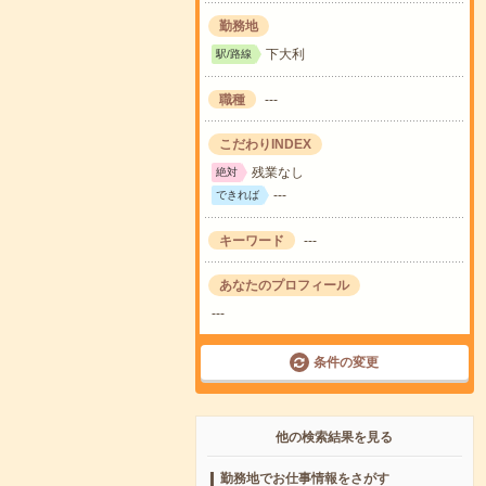
勤務地
下大利
駅/路線
職種
---
こだわりINDEX
残業なし
絶対
---
できれば
キーワード
---
あなたのプロフィール
---
条件の変更
他の検索結果を見る
勤務地でお仕事情報をさがす