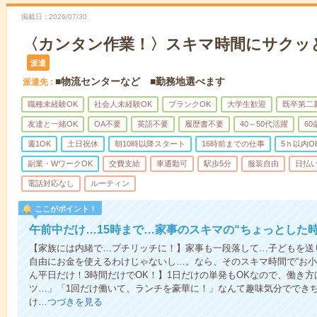
掲載日
2026/07/30
〈カンタン作業！〉スキマ時間にサクッ
派遣
■物流センターなど ■勤務地選べます
派遣先
職種未経験OK
社会人未経験OK
ブランクOK
大学生歓迎
既卒第二
友達と一緒OK
OA不要
英語不要
履歴書不要
40～50代活躍
6
週1OK
土日祝休
朝10時以降スタート
16時前までの仕事
5ｈ以内O
副業・WワークOK
交費支給
車通勤可
駅歩5分
服装自由
日払い
電話対応なし
ルーティン
ここがポイント！
午前中だけ…15時まで…家事のスキマの“ちょっとした
【家族には内緒で…プチリッチに！】家事も一段落して…子どもを送
自由にお金を使えるわけじゃないし…。なら、そのスキマ時間で“お小
ん平日だけ！3時間だけでOK！】1日だけの単発もOKなので、働き
ツ…」「1回だけ働いて、ランチを豪華に！」なんて趣味気分ででき
け…
つづきを見る