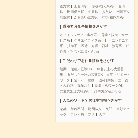
直方駅
上金田駅
赤池(福岡県)駅
金田
駅
田川伊田駅
中泉駅
人見駅
田川市立
病院駅
ふれあい生力駅
市場(福岡県)駅
職種でお仕事情報をさがす
オフィスワーク・事務系
営業・販売・サー
ビス系
クリエイティブ系
IT・エンジニア
系
技術系
医療・介護・福祉・教育系
軽
作業・物流・工場・その他
こだわりでお仕事情報をさがす
短期
職種未経験OK
10名以上の大量募
集
友だちと一緒の応募OK
在宅・リモート
ワーク
週2～3日勤務
週4日勤務
土日祝
のみ勤務
残業なし
副業・WワークOK
交通費別途支給あり
語学力が活かせる
人気のワードでお仕事情報をさがす
急募
年齢不問
財団法人
英語
書類チェ
ック
テレビ局
封入
大学