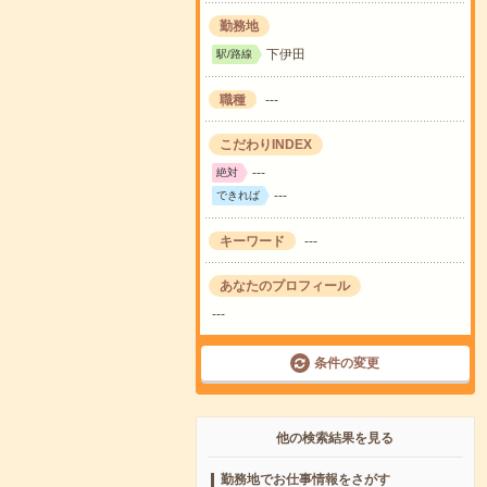
勤務地
下伊田
駅/路線
職種
---
こだわりINDEX
---
絶対
---
できれば
キーワード
---
あなたのプロフィール
---
条件の変更
他の検索結果を見る
勤務地でお仕事情報をさがす