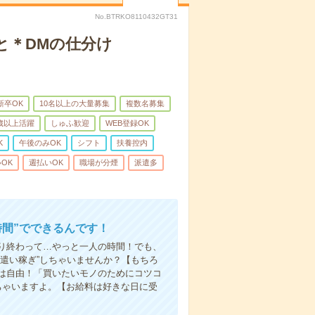
No.BTRKO8110432GT31
と＊DMの仕分け
新卒OK
10名以上の大量募集
複数名募集
0歳以上活躍
しゅふ歓迎
WEB登録OK
K
午後のみOK
シフト
扶養控内
OK
週払いOK
職場が分煙
派遣多
時間”でできるんです！
り終わって…やっと一人の時間！でも、
遣い稼ぎ”しちゃいませんか？【もちろ
方は自由！「買いたいモノのためにコツコ
ちゃいますよ。【お給料は好きな日に受