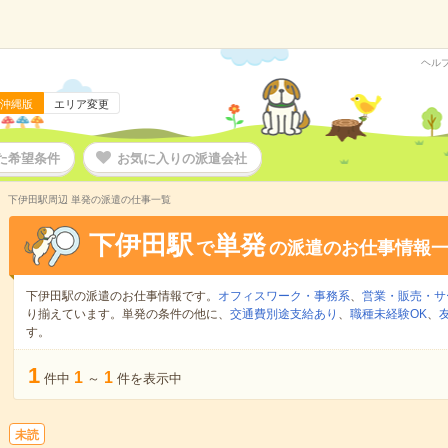
ヘル
沖縄版
エリア変更
た希望条件
お気に入りの派遣会社
下伊田駅周辺 単発の派遣の仕事一覧
下伊田駅
単発
で
の派遣のお仕事情報
下伊田駅の派遣のお仕事情報です。
オフィスワーク・事務系
、
営業・販売・サ
り揃えています。単発の条件の他に、
交通費別途支給あり
、
職種未経験OK
、
す。
1
1
1
件中
～
件を表示中
未読