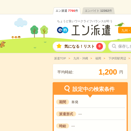
エン派遣
7766
件
エンバイト
12362
件
ちょうど良いワークライフバランスが叶う
九州・
気になる！リスト
0
保存し
派遣TOP
九州・沖縄
福岡
下伊田駅周辺
,
1
2
0
0
平均時給:
円
設定中の検索条件
期間
単発
派遣形式
---
時給
---