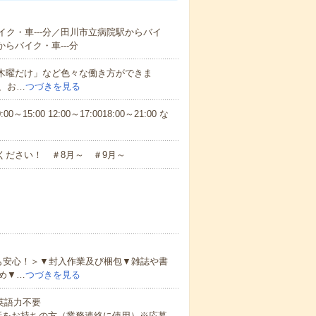
イク・車---分／田川市立病院駅からバイ
からバイク・車---分
と木曜だけ」など色々な働き方ができま
、お…
つづきを見る
5:00 12:00～17:0018:00～21:00 な
ください！ ＃8月～ ＃9月～
も安心！＞▼封入作業及び梱包▼雑誌や書
め▼…
つづきを見る
 英語力不要
話をお持ちの方（業務連絡に使用）※応募