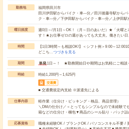
勤務地
福岡県田川市
田川伊田駅からバイク・車---分／田川後藤寺駅からバ
ク・車---分／下伊田駅からバイク・車---分／上伊田駅
曜日頻度
週0日～/月1日～OK！（月～日のあいだ）★「火曜
す！★お仕事ゼロの週があっても大丈夫。働きたい日
時間
【1日3時間～も相談OK!】＜シフト例＞9:00～12:0010:00～1
どこち…
つづきを見る
期間
単発
1日～！ ★勤務開始日や期間はお気軽にご相談
時給
時給1,200円～1,625円
交通費
■ 交通費規定内支給 ※派遣先による
仕事内容
軽作業（仕分け・ピッキング・検品、商品管理）
＼DMの仕分け／＜とってもシンプルなので未経験で
籍などの仕分け・梱包▼商品のシール貼り・パック詰
応募資格
職種未経験OK / ブランクOK / パソコンスキル不要 /
▼未経験OK！（副業歓迎☆）▼高校生不可▼携帯電