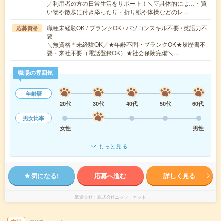
／利用者の方の日常生活をサポート！＼▽具体的には…・買
い物や散歩に付き添ったり・折り紙や体操などのレ…
職種未経験OK / ブランクOK / パソコンスキル不要 / 英語力不
応募資格
要
＼無資格＊未経験OK／★年齢不問・ブランクOK★履歴書不
要・来社不要（電話登録OK）★社会保険完備＼…
職場の雰囲気
年齢層
20代
30代
40代
50代
60代
男女比率
女性
男性
もっと見る
気になる!
応募へ進む
詳しく見る
派遣会社
株式会社ニッソーネット