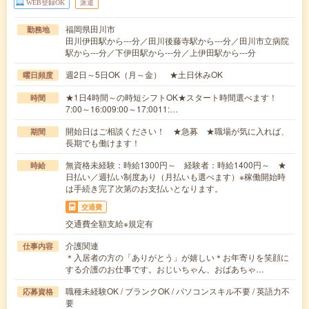
WEB登録OK
派遣
福岡県田川市
勤務地
田川伊田駅から---分／田川後藤寺駅から---分／田川市立病院
駅から---分／下伊田駅から---分／上伊田駅から---分
週2日～5日OK（月～金） ★土日休みOK
曜日頻度
★1日4時間～の時短シフトOK★スタート時間選べます！
時間
7:00～16:009:00～17:0011:…
開始日はご相談ください！ ★急募 ★職場が気に入れば、
期間
長期でも働けます！
無資格未経験：時給1300円～ 経験者：時給1400円～ ★
時給
日払い／週払い制度あり（月払いも選べます）※稼働開始時
は手続き完了次第のお支払いとなります。
交通費
交通費全額支給※規定有
介護関連
仕事内容
＊入居者の方の「ありがとう」が嬉しい＊お年寄りを笑顔に
する介護のお仕事です。おじいちゃん、おばあちゃ…
職種未経験OK / ブランクOK / パソコンスキル不要 / 英語力不
応募資格
要