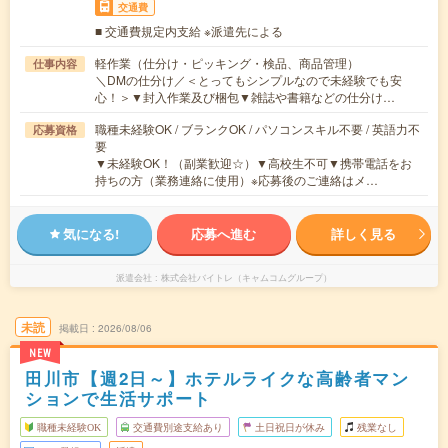
交通費
■ 交通費規定内支給 ※派遣先による
軽作業（仕分け・ピッキング・検品、商品管理）
仕事内容
＼DMの仕分け／＜とってもシンプルなので未経験でも安
心！＞▼封入作業及び梱包▼雑誌や書籍などの仕分け…
職種未経験OK / ブランクOK / パソコンスキル不要 / 英語力不
応募資格
要
▼未経験OK！（副業歓迎☆）▼高校生不可▼携帯電話をお
持ちの方（業務連絡に使用）※応募後のご連絡はメ…
気になる!
応募へ進む
詳しく見る
派遣会社
株式会社バイトレ（キャムコムグループ）
未読
掲載日
2026/08/06
NEW
田川市【週2日～】ホテルライクな高齢者マン
ションで生活サポート
職種未経験OK
交通費別途支給あり
土日祝日が休み
残業なし