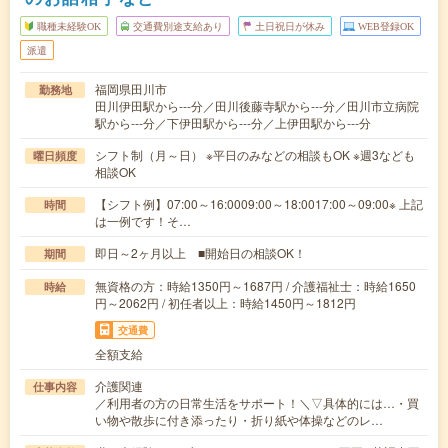
職種未経験OK
交通費別途支給あり
土日祝日が休み
WEB登録OK
派遣
福岡県田川市
勤務地
田川伊田駅から---分／田川後藤寺駅から---分／田川市立病院
駅から---分／下伊田駅から---分／上伊田駅から---分
シフト制（月～日） ※平日のみなどの相談もOK ※週3なども
曜日頻度
相談OK
【シフト例】07:00～16:0009:00～18:0017:00～09:00※ 上記
時間
は一例です！そ…
即日～2ヶ月以上 ■開始日の相談OK！
期間
無資格の方：時給1350円～1687円 / 介護福祉士：時給1650
時給
円～2062円 / 初任者以上：時給1450円～1812円
交通費
全額支給
介護関連
仕事内容
／利用者の方の日常生活をサポート！＼▽具体的には…・買
い物や散歩に付き添ったり・折り紙や体操などのレ…