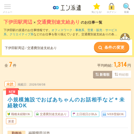
メニュー
気になる!
ログイン
検索
下伊田駅周辺
×
交通費別途支給あり
のお仕事一覧
下伊田駅の派遣のお仕事情報です。
オフィスワーク・事務系
、
営業・販売・サービス
系
、
クリエイティブ系
などのお仕事を取り揃えています。交通費別途支給ありの条件
の他に、
職種未経験OK
、
友だちと一緒の応募OK
、
週4日勤務
などのこだわり条件も取
り揃えています。
条件の変更
下伊田駅周辺 / 交通費別途支給あり
7
1,314
全
件
平均時給:
円
時給順
新着順
未読
掲載日
2026/08/08
NEW
小規模施設でおばあちゃんのお話相手など＊未
経験OK
職種未経験OK
交通費別途支給あり
土日祝日が休み
WEB登録OK
派遣
福岡県田川市
勤務地