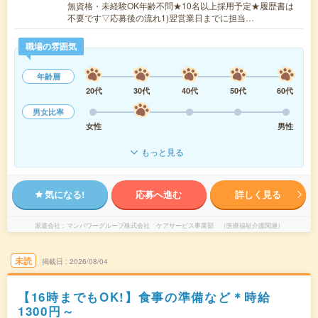
無資格・未経験OK年齢不問★10名以上採用予定★履歴書は
不要です▽応募後の流れ1)翌営業日までに担当…
職場の雰囲気
年齢層
20代
30代
40代
50代
60代
男女比率
女性
男性
もっと見る
気になる!
応募へ進む
詳しく見る
派遣会社
マンパワーグループ株式会社 ケアサービス事業部 （医療福祉介護関連）
未読
掲載日
2026/08/04
【16時までもOK!】食事の準備など＊時給
1300円～