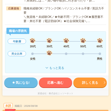
▽具体的には…・買い物や散歩に付き添ったり・折…
職種未経験OK / ブランクOK / パソコンスキル不要 / 英語力不
応募資格
要
＼無資格＊未経験OK／★年齢不問・ブランクOK★履歴書不
要・来社不要（電話登録OK）★社会保険完備＼…
職場の雰囲気
年齢層
20代
30代
40代
50代
60代
男女比率
女性
男性
もっと見る
気になる!
応募へ進む
詳しく見る
派遣会社
株式会社ニッソーネット
未読
掲載日
2026/08/08