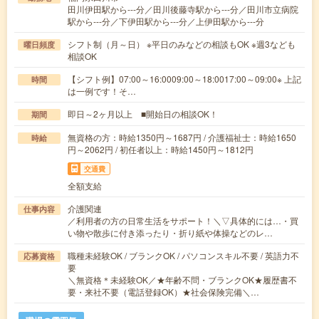
田川伊田駅から---分／田川後藤寺駅から---分／田川市立病院
駅から---分／下伊田駅から---分／上伊田駅から---分
シフト制（月～日） ※平日のみなどの相談もOK ※週3なども
曜日頻度
相談OK
【シフト例】07:00～16:0009:00～18:0017:00～09:00※ 上記
時間
は一例です！そ…
即日～2ヶ月以上 ■開始日の相談OK！
期間
無資格の方：時給1350円～1687円 / 介護福祉士：時給1650
時給
円～2062円 / 初任者以上：時給1450円～1812円
交通費
全額支給
介護関連
仕事内容
／利用者の方の日常生活をサポート！＼▽具体的には…・買
い物や散歩に付き添ったり・折り紙や体操などのレ…
職種未経験OK / ブランクOK / パソコンスキル不要 / 英語力不
応募資格
要
＼無資格＊未経験OK／★年齢不問・ブランクOK★履歴書不
要・来社不要（電話登録OK）★社会保険完備＼…