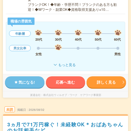
ブランクOK！◆年齢・学歴不問！ブランクのある方も歓
迎！◆Wワーク・副業OK◆資格取得支援あり※10…
職場の雰囲気
年齢層
20代
30代
40代
50代
60代
男女比率
女性
男性
もっと見る
気になる!
応募へ進む
詳しく見る
派遣会社
株式会社ウィルオブ・ワーク ケアワーク事業部
未読
掲載日
2026/08/02
3ヵ月で71万円稼ぐ！未経験OK＊おばあちゃん
のお話相手など