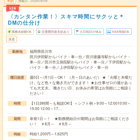
未読
掲載日
2026/08/08
NEW
〈カンタン作業！〉スキマ時間にサクッと＊
DMの仕分け
職種未経験OK
交通費別途支給あり
土日祝日が休み
WEB登録OK
派遣
福岡県田川市
勤務地
田川伊田駅からバイク・車---分／田川後藤寺駅からバイク・
車---分／田川市立病院駅からバイク・車---分／下伊田駅から
バイク・車---分／上伊田駅からバイク・車---分
週0日～/月1日～OK！ （月～日のあいだ） ★「火曜と木曜だ
曜日頻度
け」など色々な働き方ができます！ ★お仕事ゼロの週があっ
ても大丈夫。 働きたい日、お休みの希望はお気軽にご相談く
ださい！
【1日3時間～も相談OK!】＜シフト例＞9:00～12:0010:00～
時間
15:00 12:00～17…
単発1日～！ ★勤務開始日や期間はお気軽にご相談くださ
期間
い！ ＃8月～ ＃9月～
時給1,200円～1,625円
時給