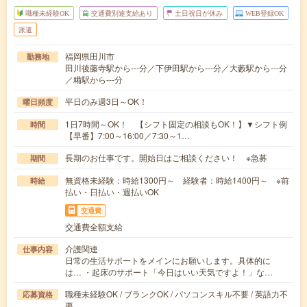
職種未経験OK
交通費別途支給あり
土日祝日が休み
WEB登録OK
派遣
福岡県田川市
勤務地
田川後藤寺駅から---分／下伊田駅から---分／大藪駅から---分
／糒駅から---分
平日のみ週3日～OK！
曜日頻度
1日7時間～OK！ 【シフト固定の相談もOK！】▼シフト例
時間
【早番】7:00～16:00／7:30～1…
長期のお仕事です。開始日はご相談ください！ ※急募
期間
無資格未経験：時給1300円～ 経験者：時給1400円～ ※前
時給
払い・日払い・週払いOK
交通費
交通費全額支給
介護関連
仕事内容
日常の生活サポートをメインにお願いします。具体的に
は… ・起床のサポート「今日はいい天気ですよ！」な…
職種未経験OK / ブランクOK / パソコンスキル不要 / 英語力不
応募資格
要