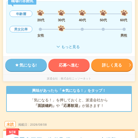
職場の雰囲気
年齢層
20代
30代
40代
50代
60代
男女比率
女性
男性
もっと見る
気になる!
応募へ進む
詳しく見る
派遣会社
株式会社ニッソーネット
興味があったら「★気になる！」をタップ！
「気になる！」を押しておくと、派遣会社から
「面談確約」
や
「応募歓迎」
が届きます！
未読
掲載日
2026/08/08
NEW