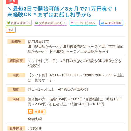
NEW
＼最短3日で開始可能／3ヵ月で71万円稼ぐ！
未経験OK＊まずはお話し相手から
職種未経験OK
交通費別途支給あり
土日祝日が休み
WEB登録OK
派遣
福岡県田川市
勤務地
田川伊田駅から---分／田川後藤寺駅から---分／田川市立病院
駅から---分／下伊田駅から---分／上伊田駅から---分
シフト制（月～日） ※平日のみなどの相談もOK ※週3なども
曜日頻度
相談OK
【シフト例】07:00～16:0009:00～18:0017:00～09:00※ 上記
時間
は一例です！そ…
即日～2ヶ月以上 ■開始日の相談OK！
期間
無資格の方：時給1350円～1687円 / 介護福祉士：時給1650
時給
円～2062円 / 初任者以上：時給1450円～1812円
交通費
全額支給
介護関連
仕事内容