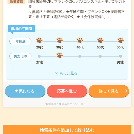
職種未経験OK / ブランクOK / パソコンスキル不要 / 英語力不
応募資格
要
＼無資格＊未経験OK／★年齢不問・ブランクOK★履歴書不
要・来社不要（電話登録OK）★社会保険完備＼…
職場の雰囲気
年齢層
20代
30代
40代
50代
60代
男女比率
女性
男性
もっと見る
気になる!
応募へ進む
詳しく見る
派遣会社
株式会社ニッソーネット
検索条件を追加して絞り込む