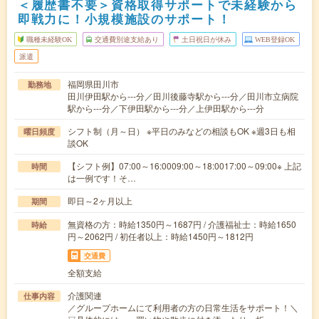
＜履歴書不要＞資格取得サポートで未経験から
即戦力に！小規模施設のサポート！
職種未経験OK
交通費別途支給あり
土日祝日が休み
WEB登録OK
派遣
福岡県田川市
勤務地
田川伊田駅から---分／田川後藤寺駅から---分／田川市立病院
駅から---分／下伊田駅から---分／上伊田駅から---分
シフト制（月～日） ※平日のみなどの相談もOK ※週3日も相
曜日頻度
談OK
【シフト例】07:00～16:0009:00～18:0017:00～09:00※ 上記
時間
は一例です！そ…
即日～2ヶ月以上
期間
無資格の方：時給1350円～1687円 / 介護福祉士：時給1650
時給
円～2062円 / 初任者以上：時給1450円～1812円
交通費
全額支給
介護関連
仕事内容
／グループホームにて利用者の方の日常生活をサポート！＼