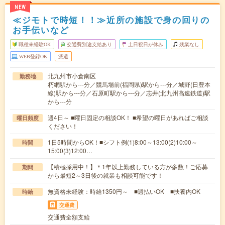
NEW
≪ジモトで時短！！≫近所の施設で身の回りの
お手伝いなど
職種未経験OK
交通費別途支給あり
土日祝日が休み
残業なし
WEB登録OK
派遣
北九州市小倉南区
勤務地
朽網駅から---分／競馬場前(福岡県)駅から---分／城野(日豊本
線)駅から---分／石原町駅から---分／志井(北九州高速鉄道)駅
から---分
週4日～ ■曜日固定の相談OK！ ■希望の曜日があればご相談
曜日頻度
ください！
1日5時間からOK！■シフト例(1)8:00～13:00(2)10:00～
時間
15:00(3)12:00…
【積極採用中！】＊1年以上勤務している方が多数！ご応募
期間
から最短2～3日後の就業も相談可能です！
無資格未経験：時給1350円～ ■週払いOK ■扶養内OK
時給
交通費
交通費全額支給