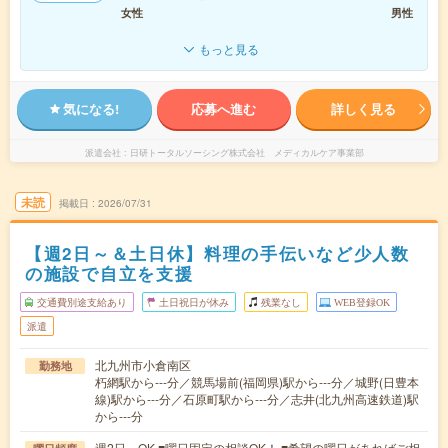
女性
男性
もっと見る
気になる!
応募へ進む
詳しく見る
派遣会社
日研トータルソーシング株式会社 メディカルケア事業部
未読
掲載日
2026/07/31
【週2日～＆土日休】料理の手伝いなど少人数
の施設で自立を支援
交通費別途支給あり
土日祝日が休み
残業なし
WEB登録OK
派遣
北九州市小倉南区
勤務地
朽網駅から---分／競馬場前(福岡県)駅から---分／城野(日豊本
線)駅から---分／石原町駅から---分／志井(北九州高速鉄道)駅
から---分
週2日～OK ■曜日固定の相談OK！ ■希望の曜日があればご相