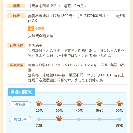
【現在も積極採用中・急募】2カ月～
期間
無資格未経験：時給1300円～（日収1万400円以上） ※扶養
時給
内OK
交通費
交通費全額支給
看護助手
仕事内容
＼看護師さんのサポート業務／医療行為は一切なし人の命を
預かるような難しい仕事ではなく、患者様が快適に…
職種未経験OK / ブランクOK / パソコンスキル不要 / 英語力不
応募資格
要
無資格・未経験OK年齢・学歴不問 ブランクOK★10名以上
採用予定履歴書は不要です。少しでも興味があ…
職場の雰囲気
年齢層
20代
30代
40代
50代
60代
男女比率
女性
男性