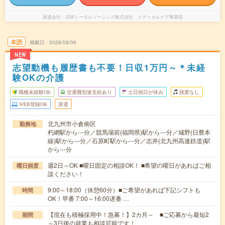
派遣会社
日研トータルソーシング株式会社 メディカルケア事業部
未読
掲載日
2026/08/06
NEW
志望動機も履歴書も不要！日収1万円～＊未経
験OKの介護
職種未経験OK
交通費別途支給あり
土日祝日が休み
残業なし
WEB登録OK
派遣
北九州市小倉南区
勤務地
朽網駅から---分／競馬場前(福岡県)駅から---分／城野(日豊本
線)駅から---分／石原町駅から---分／志井(北九州高速鉄道)駅
から---分
週2日～OK ■曜日固定の相談OK！ ■希望の曜日があればご相
曜日頻度
談ください！
9:00～18:00（休憩60分）■ご希望があれば下記シフトも
時間
OK！早番 7:00～16:00遅番 …
【現在も積極採用中！急募！】2カ月～ ■ご応募から最短2
期間
～3日後の就業も相談可能です！