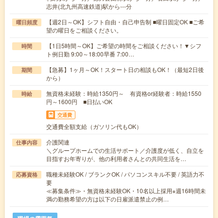
志井(北九州高速鉄道)駅から---分
【週2日～OK】シフト自由・自己申告制 ■曜日固定OK ■ご希
曜日頻度
望の曜日をご相談ください。
【1日5時間～OK】ご希望の時間をご相談ください！▼シフ
時間
ト例日勤 9:00～18:00早番 7:00…
【急募】1ヶ月～OK！スタート日の相談もOK！（最短2日後
期間
から）
無資格未経験：時給1350円～ 有資格or経験者：時給1550
時給
円～1600円 ■日払いOK
交通費
交通費全額支給（ガソリン代もOK）
介護関連
仕事内容
＼グループホームでの生活サポート／介護度が低く、自立を
目指すお年寄りが、他の利用者さんとの共同生活を…
職種未経験OK / ブランクOK / パソコンスキル不要 / 英語力不
応募資格
要
≪募集条件≫・無資格未経験OK・10名以上採用※週16時間未
満の勤務希望の方は以下の日雇派遣禁止の例…