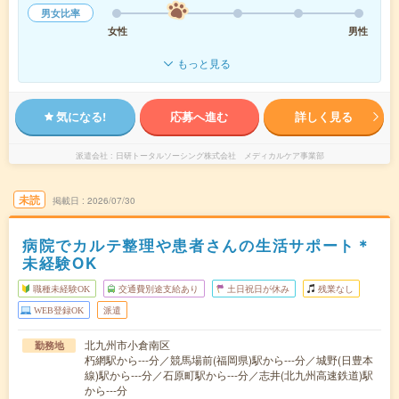
男女比率
女性
男性
もっと見る
気になる!
応募へ進む
詳しく見る
派遣会社
日研トータルソーシング株式会社 メディカルケア事業部
未読
掲載日
2026/07/30
病院でカルテ整理や患者さんの生活サポート＊
未経験OK
職種未経験OK
交通費別途支給あり
土日祝日が休み
残業なし
WEB登録OK
派遣
北九州市小倉南区
勤務地
朽網駅から---分／競馬場前(福岡県)駅から---分／城野(日豊本
線)駅から---分／石原町駅から---分／志井(北九州高速鉄道)駅
から---分