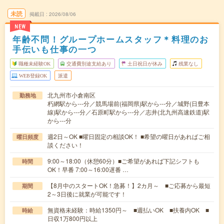
未読
掲載日
2026/08/06
NEW
年齢不問！グループホームスタッフ＊料理のお
手伝いも仕事の一つ
職種未経験OK
交通費別途支給あり
土日祝日が休み
残業なし
WEB登録OK
派遣
北九州市小倉南区
勤務地
朽網駅から---分／競馬場前(福岡県)駅から---分／城野(日豊本
線)駅から---分／石原町駅から---分／志井(北九州高速鉄道)駅
から---分
週2日～OK ■曜日固定の相談OK！ ■希望の曜日があればご相
曜日頻度
談ください！
9:00～18:00（休憩60分）■ご希望があれば下記シフトも
時間
OK！早番 7:00～16:00遅番 …
【8月中のスタートOK！急募！】2カ月～ ■ご応募から最短
期間
2～3日後に就業が可能です！
無資格未経験：時給1350円～ ■週払いOK ■扶養内OK ■
時給
日収1万800円以上