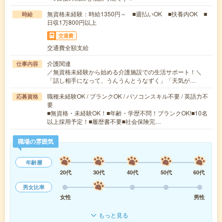
無資格未経験：時給1350円～ ■週払いOK ■扶養内OK ■
時給
日収1万800円以上
交通費
交通費全額支給
介護関連
仕事内容
／無資格未経験から始める介護施設での生活サポート！＼
「話し相手になって、うんうんとうなずく」「天気が…
職種未経験OK / ブランクOK / パソコンスキル不要 / 英語力不
応募資格
要
■無資格・未経験OK！■年齢・学歴不問！ブランクOK!■10名
以上採用予定！■履歴書不要■社会保険完…
職場の雰囲気
年齢層
20代
30代
40代
50代
60代
男女比率
女性
男性
もっと見る