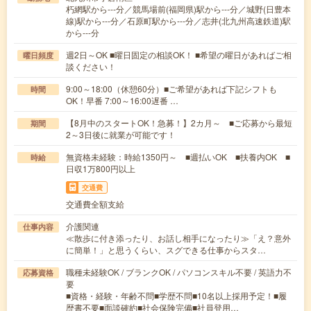
朽網駅から---分／競馬場前(福岡県)駅から---分／城野(日豊本
線)駅から---分／石原町駅から---分／志井(北九州高速鉄道)駅
から---分
週2日～OK ■曜日固定の相談OK！ ■希望の曜日があればご相
曜日頻度
談ください！
9:00～18:00（休憩60分）■ご希望があれば下記シフトも
時間
OK！早番 7:00～16:00遅番 …
【8月中のスタートOK！急募！】2カ月～ ■ご応募から最短
期間
2～3日後に就業が可能です！
無資格未経験：時給1350円～ ■週払いOK ■扶養内OK ■
時給
日収1万800円以上
交通費
交通費全額支給
介護関連
仕事内容
≪散歩に付き添ったり、お話し相手になったり≫「え？意外
に簡単！」と思うくらい、スグできる仕事からスタ…
職種未経験OK / ブランクOK / パソコンスキル不要 / 英語力不
応募資格
要
■資格・経験・年齢不問■学歴不問■10名以上採用予定！■履
歴書不要■面談確約■社会保険完備■社員登用…