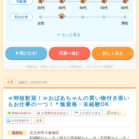
年齢層
20代
30代
40代
50代
60代
男女比率
女性
男性
もっと見る
気になる!
応募へ進む
詳しく見る
派遣会社
日研トータルソーシング株式会社 メディカルケア事業部
未読
掲載日
2026/07/28
≪時短歓迎！≫おばあちゃんの買い物付き添い
もお仕事の一つ！＊無資格・未経験OK
職種未経験OK
交通費別途支給あり
土日祝日が休み
残業なし
WEB登録OK
派遣
北九州市小倉南区
勤務地
朽網駅から---分／徳力公団前駅から---分／石田駅から---分／