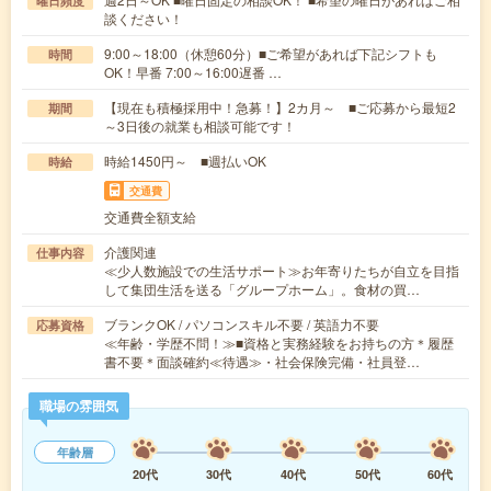
曜日頻度
談ください！
9:00～18:00（休憩60分）■ご希望があれば下記シフトも
時間
OK！早番 7:00～16:00遅番 …
【現在も積極採用中！急募！】2カ月～ ■ご応募から最短2
期間
～3日後の就業も相談可能です！
時給1450円～ ■週払いOK
時給
交通費
交通費全額支給
介護関連
仕事内容
≪少人数施設での生活サポート≫お年寄りたちが自立を目指
して集団生活を送る「グループホーム」。食材の買…
ブランクOK / パソコンスキル不要 / 英語力不要
応募資格
≪年齢・学歴不問！≫■資格と実務経験をお持ちの方＊履歴
書不要＊面談確約≪待遇≫・社会保険完備・社員登…
職場の雰囲気
年齢層
20代
30代
40代
50代
60代