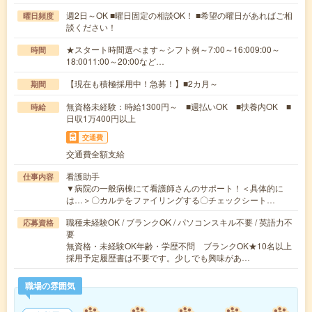
週2日～OK ■曜日固定の相談OK！ ■希望の曜日があればご相
曜日頻度
談ください！
★スタート時間選べます～シフト例～7:00～16:009:00～
時間
18:0011:00～20:00など…
【現在も積極採用中！急募！】■2カ月～
期間
無資格未経験：時給1300円～ ■週払いOK ■扶養内OK ■
時給
日収1万400円以上
交通費
交通費全額支給
看護助手
仕事内容
▼病院の一般病棟にて看護師さんのサポート！＜具体的に
は…＞〇カルテをファイリングする〇チェックシート…
職種未経験OK / ブランクOK / パソコンスキル不要 / 英語力不
応募資格
要
無資格・未経験OK年齢・学歴不問 ブランクOK★10名以上
採用予定履歴書は不要です。少しでも興味があ…
職場の雰囲気