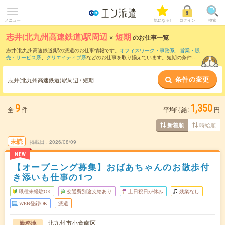
メニュー
気になる!
ログイン
検索
志井(北九州高速鉄道)駅周辺
×
短期
のお仕事一覧
志井(北九州高速鉄道)駅の派遣のお仕事情報です。
オフィスワーク・事務系
、
営業・販
売・サービス系
、
クリエイティブ系
などのお仕事を取り揃えています。短期の条件の
他に、
交通費別途支給あり
、
職種未経験OK
、
友だちと一緒の応募OK
などでもお探し
頂けます。
条件の変更
志井(北九州高速鉄道)駅周辺 / 短期
9
1,350
全
件
平均時給:
円
時給順
新着順
未読
掲載日
2026/08/09
NEW
【オープニング募集】おばあちゃんのお散歩付
き添いも仕事の1つ
職種未経験OK
交通費別途支給あり
土日祝日が休み
残業なし
WEB登録OK
派遣
北九州市小倉南区
勤務地