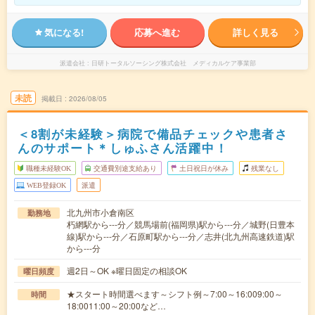
気になる!
応募へ進む
詳しく見る
派遣会社
日研トータルソーシング株式会社 メディカルケア事業部
未読
掲載日
2026/08/05
＜8割が未経験＞病院で備品チェックや患者さ
んのサポート＊しゅふさん活躍中！
職種未経験OK
交通費別途支給あり
土日祝日が休み
残業なし
WEB登録OK
派遣
北九州市小倉南区
勤務地
朽網駅から---分／競馬場前(福岡県)駅から---分／城野(日豊本
線)駅から---分／石原町駅から---分／志井(北九州高速鉄道)駅
から---分
週2日～OK ※曜日固定の相談OK
曜日頻度
★スタート時間選べます～シフト例～7:00～16:009:00～
時間
18:0011:00～20:00など…