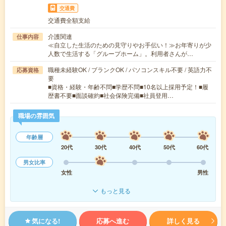
交通費
交通費全額支給
介護関連
仕事内容
≪自立した生活のための見守りやお手伝い！≫お年寄りが少
人数で生活する「グループホーム」。利用者さんが…
職種未経験OK / ブランクOK / パソコンスキル不要 / 英語力不
応募資格
要
■資格・経験・年齢不問■学歴不問■10名以上採用予定！■履
歴書不要■面談確約■社会保険完備■社員登用…
職場の雰囲気
年齢層
20代
30代
40代
50代
60代
男女比率
女性
男性
もっと見る
気になる!
応募へ進む
詳しく見る