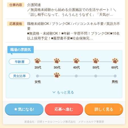
介護関連
仕事内容
／無資格未経験から始める介護施設での生活サポート！＼
「話し相手になって、うんうんとうなずく」「天気が…
職種未経験OK / ブランクOK / パソコンスキル不要 / 英語力不
応募資格
要
■無資格・未経験OK！■年齢・学歴不問！ブランクOK!■10名
以上採用予定！■履歴書不要■社会保険完…
職場の雰囲気
年齢層
20代
30代
40代
50代
60代
男女比率
女性
男性
もっと見る
気になる!
応募へ進む
詳しく見る
派遣会社
日研トータルソーシング株式会社 メディカルケア事業部