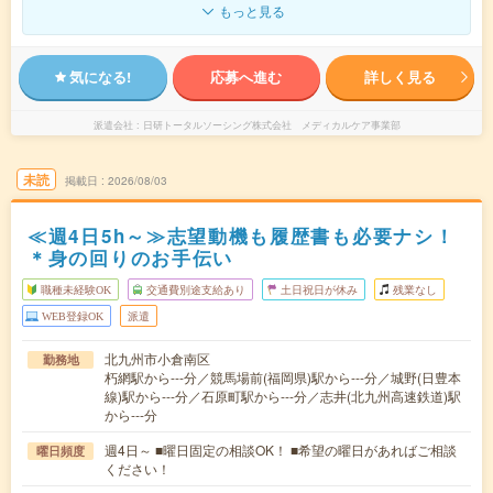
もっと見る
気になる!
応募へ進む
詳しく見る
派遣会社
日研トータルソーシング株式会社 メディカルケア事業部
未読
掲載日
2026/08/03
≪週4日5h～≫志望動機も履歴書も必要ナシ！
＊身の回りのお手伝い
職種未経験OK
交通費別途支給あり
土日祝日が休み
残業なし
WEB登録OK
派遣
北九州市小倉南区
勤務地
朽網駅から---分／競馬場前(福岡県)駅から---分／城野(日豊本
線)駅から---分／石原町駅から---分／志井(北九州高速鉄道)駅
から---分
週4日～ ■曜日固定の相談OK！ ■希望の曜日があればご相談
曜日頻度
ください！