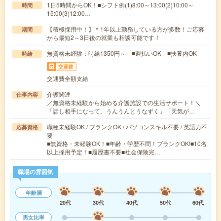
1日5時間からOK！■シフト例(1)8:00～13:00(2)10:00～
時間
15:00(3)12:00…
【積極採用中！】＊1年以上勤務している方が多数！ご応募
期間
から最短2～3日後の就業も相談可能です！
無資格未経験：時給1350円～ ■週払いOK ■扶養内OK
時給
交通費
交通費全額支給
介護関連
仕事内容
／無資格未経験から始める介護施設での生活サポート！＼
「話し相手になって、うんうんとうなずく」「天気が…
職種未経験OK / ブランクOK / パソコンスキル不要 / 英語力不
応募資格
要
■無資格・未経験OK！■年齢・学歴不問！ブランクOK!■10名
以上採用予定！■履歴書不要■社会保険完…
職場の雰囲気
年齢層
20代
30代
40代
50代
60代
男女比率