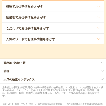
職種
でお仕事情報をさがす
勤務地
でお仕事情報をさがす
こだわり
でお仕事情報をさがす
人気のワード
でお仕事情報をさがす
勤務地 / 路線・駅
職種
人気の検索インデックス
志井(北九州高速鉄道)駅周辺の短期の派遣情報の検索結果。エン派遣は、エンが運営する人材派
遣会社のポータルサイト。志井(北九州高速鉄道)駅周辺の派遣/求人情報を職種、勤務地、時
給、勤務時間、長期・短期などの希望条件から、あなたにピッタリの派遣のお仕事を探せま
す。
派遣TOP
九州・沖縄
福岡
志井(北九州高速鉄道)駅周辺
志井(北九州高速鉄道)駅周辺 短期の派遣の