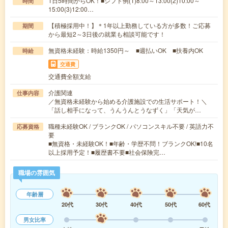
1日5時間からOK！■シフト例(1)8:00～13:00(2)10:00～
時間
15:00(3)12:00…
【積極採用中！】＊1年以上勤務している方が多数！ご応募
期間
から最短2～3日後の就業も相談可能です！
無資格未経験：時給1350円～ ■週払いOK ■扶養内OK
時給
交通費
交通費全額支給
介護関連
仕事内容
／無資格未経験から始める介護施設での生活サポート！＼
「話し相手になって、うんうんとうなずく」「天気が…
職種未経験OK / ブランクOK / パソコンスキル不要 / 英語力不
応募資格
要
■無資格・未経験OK！■年齢・学歴不問！ブランクOK!■10名
以上採用予定！■履歴書不要■社会保険完…
職場の雰囲気
年齢層
20代
30代
40代
50代
60代
男女比率