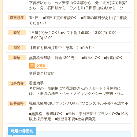
下曽根駅から---分／安部山公園駅から---分／北方(福岡県)駅
から---分／石田駅から---分／志井(日田彦山線)駅から---分
週4日～ ■曜日固定の相談OK！ ■希望の曜日があればご相談
曜日頻度
ください！
1日5時間からOK！■シフト例(1)8:00～13:00(2)10:00～
時間
15:00(3)12:00…
【現在も積極採用中！急募！】■2カ月～
期間
無資格未経験：時給1300円～ ■週払いOK ■扶養内OK
時給
交通費
交通費全額支給
看護助手
仕事内容
▼病院の一般病棟にて看護師さんのサポート！具体的に
は、・器具の洗浄・ベットメイキングやシーツ交換・移…
職種未経験OK / ブランクOK / パソコンスキル不要 / 英語力不
応募資格
要
■無資格・未経験OK！■年齢・学歴不問！ブランクOK!■10名
以上採用予定！■履歴書不要■社会保険完…
職場の雰囲気