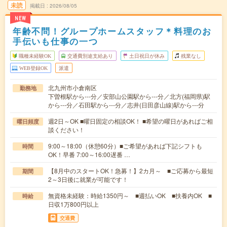
未読
掲載日
2026/08/05
NEW
年齢不問！グループホームスタッフ＊料理のお
手伝いも仕事の一つ
職種未経験OK
交通費別途支給あり
土日祝日が休み
残業なし
WEB登録OK
派遣
北九州市小倉南区
勤務地
下曽根駅から---分／安部山公園駅から---分／北方(福岡県)駅
から---分／石田駅から---分／志井(日田彦山線)駅から---分
週2日～OK ■曜日固定の相談OK！ ■希望の曜日があればご相
曜日頻度
談ください！
9:00～18:00（休憩60分）■ご希望があれば下記シフトも
時間
OK！早番 7:00～16:00遅番 …
【8月中のスタートOK！急募！】2カ月～ ■ご応募から最短
期間
2～3日後に就業が可能です！
無資格未経験：時給1350円～ ■週払いOK ■扶養内OK ■
時給
日収1万800円以上
交通費