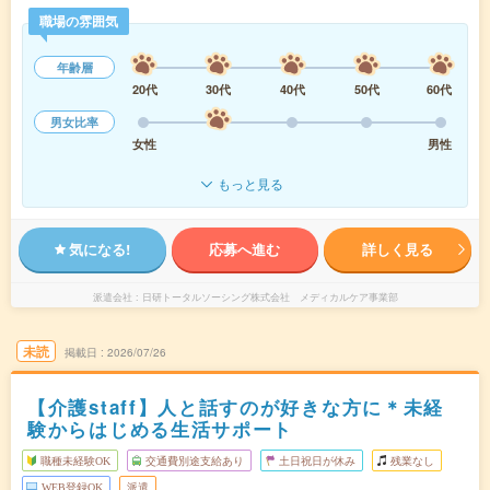
職場の雰囲気
年齢層
20代
30代
40代
50代
60代
男女比率
女性
男性
もっと見る
気になる!
応募へ進む
詳しく見る
派遣会社
日研トータルソーシング株式会社 メディカルケア事業部
未読
掲載日
2026/07/26
【介護staff】人と話すのが好きな方に＊未経
験からはじめる生活サポート
職種未経験OK
交通費別途支給あり
土日祝日が休み
残業なし
WEB登録OK
派遣