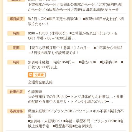
下曽根駅から---分／安部山公園駅から---分／北方(福岡県)駅
から---分／石田駅から---分／志井(日田彦山線)駅から---分
週2日～OK ■曜日固定の相談OK！ ■希望の曜日があればご相
曜日頻度
談ください！
9:00～18:00（休憩60分）■ご希望があれば下記シフトも
時間
OK！早番 7:00～16:00遅番 …
【現在も積極採用中！急募！】2カ月～ ■ご応募から最短2
期間
～3日後の就業も相談可能です！
無資格未経験：時給1350円～ ■週払いOK ■扶養内OK ■
時給
日収1万800円以上
交通費
交通費全額支給
介護関連
仕事内容
≪介護施設での生活サポート≫▽具体的なお仕事は…・食事
の配膳や食事中の見守り・トイレやお風呂のサポー…
職種未経験OK / ブランクOK / パソコンスキル不要 / 英語力不
応募資格
要
■無資格・未経験OK！■年齢・学歴不問！ブランクOK!■10名
以上採用予定！■履歴書不要■社会保険完…