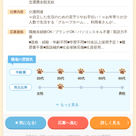
交通費全額支給
介護関連
仕事内容
≪自立した生活のための見守りやお手伝い！≫お年寄りが少
人数で生活する「グループホーム」。利用者さんが…
職種未経験OK / ブランクOK / パソコンスキル不要 / 英語力不
応募資格
要
■資格・経験・年齢不問■学歴不問■10名以上採用予定！■履
歴書不要■面談確約■社会保険完備■社員登用…
職場の雰囲気
年齢層
20代
30代
40代
50代
60代
男女比率
女性
男性
もっと見る
気になる!
応募へ進む
詳しく見る
派遣会社
日研トータルソーシング株式会社 メディカルケア事業部