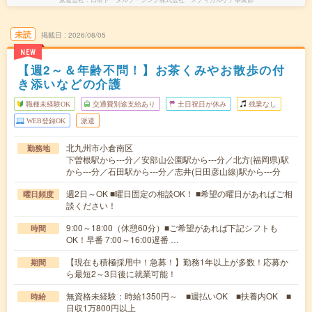
未読
掲載日
2026/08/05
NEW
【週2～＆年齢不問！】お茶くみやお散歩の付
き添いなどの介護
職種未経験OK
交通費別途支給あり
土日祝日が休み
残業なし
WEB登録OK
派遣
北九州市小倉南区
勤務地
下曽根駅から---分／安部山公園駅から---分／北方(福岡県)駅
から---分／石田駅から---分／志井(日田彦山線)駅から---分
週2日～OK ■曜日固定の相談OK！ ■希望の曜日があればご相
曜日頻度
談ください！
9:00～18:00（休憩60分）■ご希望があれば下記シフトも
時間
OK！早番 7:00～16:00遅番 …
【現在も積極採用中！急募！】勤務1年以上が多数！応募か
期間
ら最短2～3日後に就業可能！
無資格未経験：時給1350円～ ■週払いOK ■扶養内OK ■
時給
日収1万800円以上