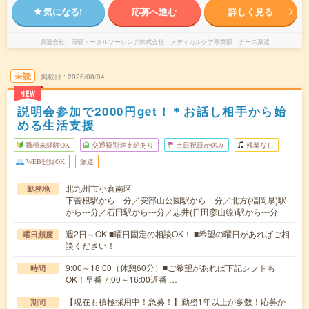
気になる!
応募へ進む
詳しく見る
派遣会社
日研トータルソーシング株式会社 メディカルケア事業部 ナース派遣
未読
掲載日
2026/08/04
NEW
説明会参加で2000円get！＊お話し相手から始
める生活支援
職種未経験OK
交通費別途支給あり
土日祝日が休み
残業なし
WEB登録OK
派遣
北九州市小倉南区
勤務地
下曽根駅から---分／安部山公園駅から---分／北方(福岡県)駅
から---分／石田駅から---分／志井(日田彦山線)駅から---分
週2日～OK ■曜日固定の相談OK！ ■希望の曜日があればご相
曜日頻度
談ください！
9:00～18:00（休憩60分）■ご希望があれば下記シフトも
時間
OK！早番 7:00～16:00遅番 …
【現在も積極採用中！急募！】勤務1年以上が多数！応募か
期間