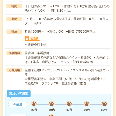
【日勤のみ】9:00～17:00（休憩60分）■ご希望があればその
時間
他シフトもOK！（例）8:30～1…
2ヶ月～ ■ご応募から最短3日後に開始可能 8月～、9月ス
期間
タートもOK！
時給1900円～ ■週払いOK ■日収1万5200円以上
時給
交通費
交通費全額支給
看護師・准看護師
仕事内容
【介護施設で体調などの記録がメイン＊看護師】▼具体的に
は…○体温、血圧などのチェック・記録○お薬の飲…
職種未経験OK / ブランクOK / パソコンスキル不要 / 英語力不
応募資格
要
≪履歴書不要≫・年齢不問（50代・60代の方も活躍中！）・
未経験OK・ブランクOK・看護師資格（准看…
職場の雰囲気
年齢層
20代
30代
40代
50代
60代