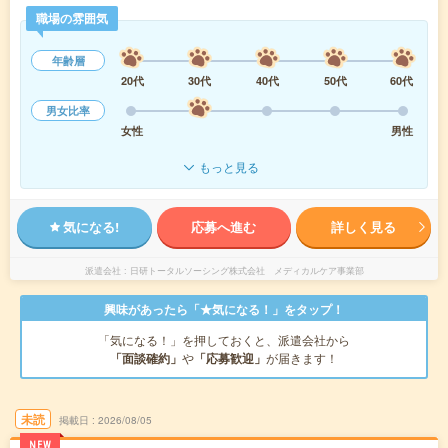
職場の雰囲気
年齢層
20代
30代
40代
50代
60代
男女比率
女性
男性
もっと見る
気になる!
応募へ進む
詳しく見る
派遣会社
日研トータルソーシング株式会社 メディカルケア事業部
興味があったら「★気になる！」をタップ！
「気になる！」を押しておくと、派遣会社から
「面談確約」
や
「応募歓迎」
が届きます！
未読
掲載日
2026/08/05
NEW