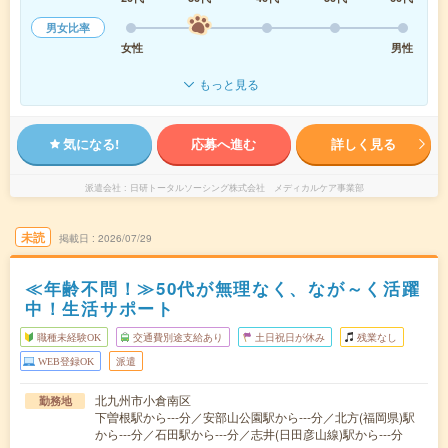
男女比率
女性
男性
もっと見る
気になる!
応募へ進む
詳しく見る
派遣会社
日研トータルソーシング株式会社 メディカルケア事業部
未読
掲載日
2026/07/29
≪年齢不問！≫50代が無理なく、なが～く活躍
中！生活サポート
職種未経験OK
交通費別途支給あり
土日祝日が休み
残業なし
WEB登録OK
派遣
北九州市小倉南区
勤務地
下曽根駅から---分／安部山公園駅から---分／北方(福岡県)駅
から---分／石田駅から---分／志井(日田彦山線)駅から---分