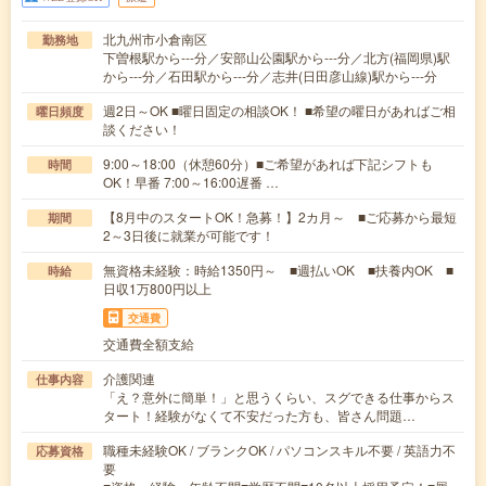
北九州市小倉南区
勤務地
下曽根駅から---分／安部山公園駅から---分／北方(福岡県)駅
から---分／石田駅から---分／志井(日田彦山線)駅から---分
週2日～OK ■曜日固定の相談OK！ ■希望の曜日があればご相
曜日頻度
談ください！
9:00～18:00（休憩60分）■ご希望があれば下記シフトも
時間
OK！早番 7:00～16:00遅番 …
【8月中のスタートOK！急募！】2カ月～ ■ご応募から最短
期間
2～3日後に就業が可能です！
無資格未経験：時給1350円～ ■週払いOK ■扶養内OK ■
時給
日収1万800円以上
交通費
交通費全額支給
介護関連
仕事内容
「え？意外に簡単！」と思うくらい、スグできる仕事からス
タート！経験がなくて不安だった方も、皆さん問題…
職種未経験OK / ブランクOK / パソコンスキル不要 / 英語力不
応募資格
要