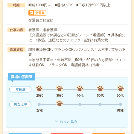
時給1900円～ ■週払いOK ■日収1万5200円以上
時給
交通費
交通費全額支給
看護師・准看護師
仕事内容
【介護施設で体調などの記録がメイン＊看護師】▼具体的に
は…○体温、血圧などのチェック・記録○お薬の飲…
職種未経験OK / ブランクOK / パソコンスキル不要 / 英語力不
応募資格
要
≪履歴書不要≫・年齢不問（50代・60代の方も活躍中！）・
未経験OK・ブランクOK・看護師資格（准看…
職場の雰囲気
年齢層
20代
30代
40代
50代
60代
男女比率
女性
男性
もっと見る