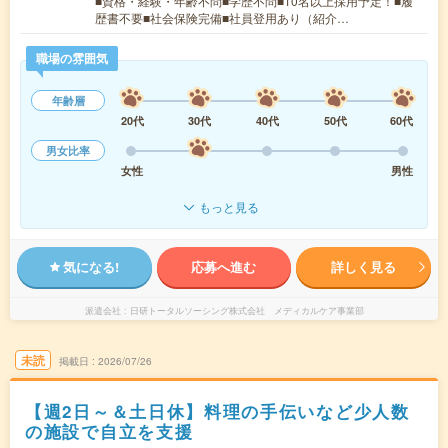
■資格・経験・年齢不問■学歴不問■10名以上採用予定！■履
歴書不要■社会保険完備■社員登用あり（紹介…
職場の雰囲気
年齢層
20代
30代
40代
50代
60代
男女比率
女性
男性
もっと見る
気になる!
応募へ進む
詳しく見る
派遣会社
日研トータルソーシング株式会社 メディカルケア事業部
未読
掲載日
2026/07/26
【週2日～＆土日休】料理の手伝いなど少人数
の施設で自立を支援