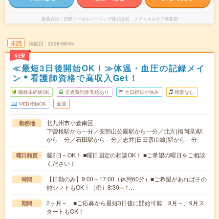
派遣会社
日研トータルソーシング株式会社 メディカルケア事業部
未読
掲載日
2026/08/04
NEW
≪最短3日後開始OK！≫体温・血圧の記録メイ
ン＊看護師資格で高収入Get！
職種未経験OK
交通費別途支給あり
土日祝日が休み
残業なし
WEB登録OK
派遣
北九州市小倉南区
勤務地
下曽根駅から---分／安部山公園駅から---分／北方(福岡県)駅
から---分／石田駅から---分／志井(日田彦山線)駅から---分
週2日～OK！ ■曜日固定の相談OK！ ■ご希望の曜日をご相談
曜日頻度
ください！
【日勤のみ】9:00～17:00（休憩60分）■ご希望があればその
時間
他シフトもOK！（例）8:30～1…
2ヶ月～ ■ご応募から最短3日後に開始可能 8月～、9月ス
期間
タートもOK！