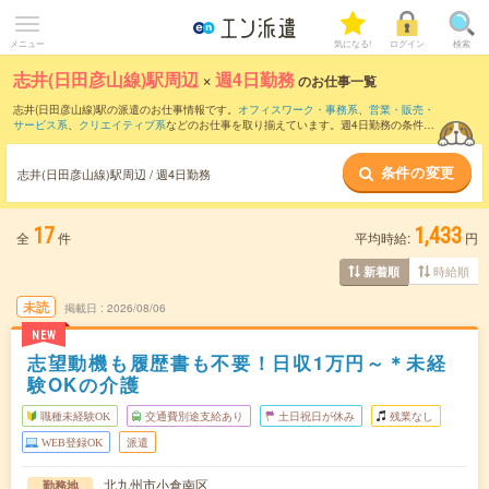
メニュー
気になる!
ログイン
検索
志井(日田彦山線)駅周辺
×
週4日勤務
のお仕事一覧
志井(日田彦山線)駅の派遣のお仕事情報です。
オフィスワーク・事務系
、
営業・販売・
サービス系
、
クリエイティブ系
などのお仕事を取り揃えています。週4日勤務の条件の
他に、
交通費別途支給あり
、
職種未経験OK
、
友だちと一緒の応募OK
などのこだわり
条件も取り揃えています。
条件の変更
志井(日田彦山線)駅周辺 / 週4日勤務
17
1,433
全
件
平均時給:
円
時給順
新着順
未読
掲載日
2026/08/06
NEW
志望動機も履歴書も不要！日収1万円～＊未経
験OKの介護
職種未経験OK
交通費別途支給あり
土日祝日が休み
残業なし
WEB登録OK
派遣
北九州市小倉南区
勤務地