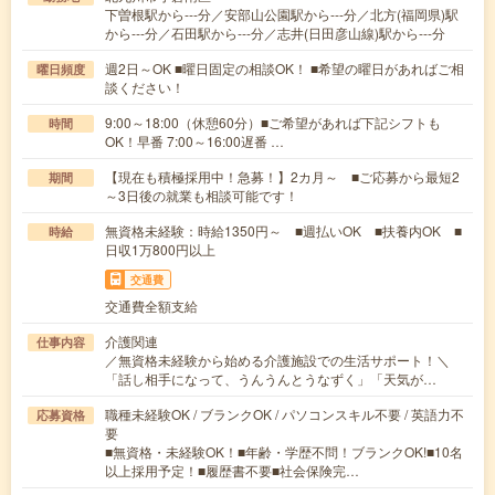
下曽根駅から---分／安部山公園駅から---分／北方(福岡県)駅
から---分／石田駅から---分／志井(日田彦山線)駅から---分
週2日～OK ■曜日固定の相談OK！ ■希望の曜日があればご相
曜日頻度
談ください！
9:00～18:00（休憩60分）■ご希望があれば下記シフトも
時間
OK！早番 7:00～16:00遅番 …
【現在も積極採用中！急募！】2カ月～ ■ご応募から最短2
期間
～3日後の就業も相談可能です！
無資格未経験：時給1350円～ ■週払いOK ■扶養内OK ■
時給
日収1万800円以上
交通費
交通費全額支給
介護関連
仕事内容
／無資格未経験から始める介護施設での生活サポート！＼
「話し相手になって、うんうんとうなずく」「天気が…
職種未経験OK / ブランクOK / パソコンスキル不要 / 英語力不
応募資格
要
■無資格・未経験OK！■年齢・学歴不問！ブランクOK!■10名
以上採用予定！■履歴書不要■社会保険完…