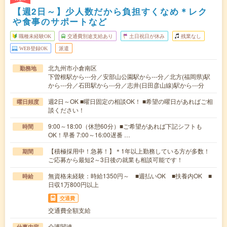
【週2日～】少人数だから負担すくなめ＊レク
や食事のサポートなど
職種未経験OK
交通費別途支給あり
土日祝日が休み
残業なし
WEB登録OK
派遣
北九州市小倉南区
勤務地
下曽根駅から---分／安部山公園駅から---分／北方(福岡県)駅
から---分／石田駅から---分／志井(日田彦山線)駅から---分
週2日～OK ■曜日固定の相談OK！ ■希望の曜日があればご相
曜日頻度
談ください！
9:00～18:00（休憩60分）■ご希望があれば下記シフトも
時間
OK！早番 7:00～16:00遅番 …
【積極採用中！急募！】＊1年以上勤務している方が多数！
期間
ご応募から最短2～3日後の就業も相談可能です！
無資格未経験：時給1350円～ ■週払いOK ■扶養内OK ■
時給
日収1万800円以上
交通費
交通費全額支給
介護関連
仕事内容