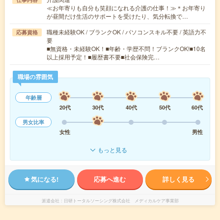
≪お年寄りも自分も笑顔になれる介護の仕事！≫＊お年寄り
が昼間だけ生活のサポートを受けたり、気分転換で…
職種未経験OK / ブランクOK / パソコンスキル不要 / 英語力不
応募資格
要
■無資格・未経験OK！■年齢・学歴不問！ブランクOK!■10名
以上採用予定！■履歴書不要■社会保険完…
職場の雰囲気
年齢層
20代
30代
40代
50代
60代
男女比率
女性
男性
もっと見る
気になる!
応募へ進む
詳しく見る
派遣会社
日研トータルソーシング株式会社 メディカルケア事業部