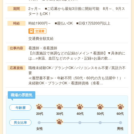
2ヶ月～ ■ご応募から最短3日後に開始可能 8月～、9月ス
期間
タートもOK！
時給1900円～ ■週払いOK ■日収1万5200円以上
時給
交通費
交通費全額支給
看護師・准看護師
仕事内容
【介護施設で体調などの記録がメイン＊看護師】▼具体的に
は…○体温、血圧などのチェック・記録○お薬の飲…
職種未経験OK / ブランクOK / パソコンスキル不要 / 英語力不
応募資格
要
≪履歴書不要≫・年齢不問（50代・60代の方も活躍中！）・
未経験OK・ブランクOK・看護師資格（准看…
職場の雰囲気
年齢層
20代
30代
40代
50代
60代
男女比率
女性
男性