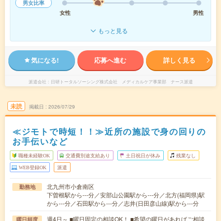
男女比率
女性
男性
もっと見る
気になる!
応募へ進む
詳しく見る
派遣会社
日研トータルソーシング株式会社 メディカルケア事業部 ナース派遣
未読
掲載日
2026/07/29
≪ジモトで時短！！≫近所の施設で身の回りの
お手伝いなど
職種未経験OK
交通費別途支給あり
土日祝日が休み
残業なし
WEB登録OK
派遣
北九州市小倉南区
勤務地
下曽根駅から---分／安部山公園駅から---分／北方(福岡県)駅
から---分／石田駅から---分／志井(日田彦山線)駅から---分
週4日～ ■曜日固定の相談OK！ ■希望の曜日があればご相談
曜日頻度