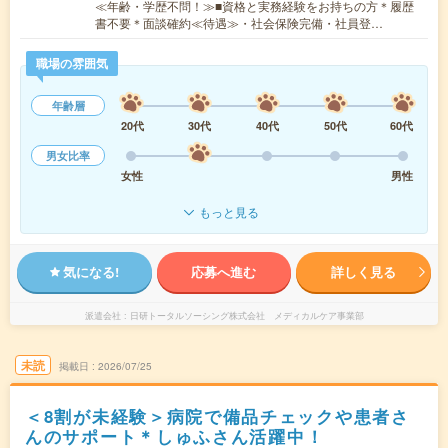
≪年齢・学歴不問！≫■資格と実務経験をお持ちの方＊履歴
書不要＊面談確約≪待遇≫・社会保険完備・社員登…
職場の雰囲気
年齢層
20代
30代
40代
50代
60代
男女比率
女性
男性
もっと見る
気になる!
応募へ進む
詳しく見る
派遣会社
日研トータルソーシング株式会社 メディカルケア事業部
未読
掲載日
2026/07/25
＜8割が未経験＞病院で備品チェックや患者さ
んのサポート＊しゅふさん活躍中！