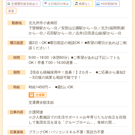
交通費別途支給あり
土日祝日が休み
残業なし
WEB登録OK
派遣
北九州市小倉南区
勤務地
下曽根駅から---分／安部山公園駅から---分／北方(福岡県)駅
から---分／石田駅から---分／志井(日田彦山線)駅から---分
週2日～OK ■曜日固定の相談OK！ ■希望の曜日があればご相
曜日頻度
談ください！
9:00～18:00（休憩60分）■ご希望があれば下記シフトも
時間
OK！早番 7:00～16:00遅番 …
【現在も積極採用中！急募！】2カ月～ ■ご応募から最短2
期間
～3日後の就業も相談可能です！
時給1450円～ ■週払いOK
時給
交通費
交通費全額支給
介護関連
仕事内容
≪少人数施設での生活サポート≫お年寄りたちが自立を目指
して集団生活を送る「グループホーム」。食材の買…
ブランクOK / パソコンスキル不要 / 英語力不要
応募資格