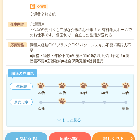
交通費
交通費全額支給
介護関連
仕事内容
＜個室の見回りも立派な介護のお仕事！＞ 有料老人ホームで
のお仕事です。個室制で、自立した生活が送れる…
職種未経験OK / ブランクOK / パソコンスキル不要 / 英語力不
応募資格
要
■資格・経験・年齢不問■学歴不問■10名以上採用予定！■履
歴書不要■面談確約■社会保険完備■社員登用…
職場の雰囲気
年齢層
20代
30代
40代
50代
60代
男女比率
女性
男性
もっと見る
気になる!
応募へ進む
詳しく見る