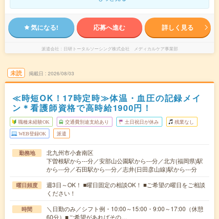
気になる!
応募へ進む
詳しく見る
派遣会社
日研トータルソーシング株式会社 メディカルケア事業部
未読
掲載日
2026/08/03
≪時短OK！17時定時≫体温・血圧の記録メイ
ン＊看護師資格で高時給1900円！
職種未経験OK
交通費別途支給あり
土日祝日が休み
残業なし
WEB登録OK
派遣
北九州市小倉南区
勤務地
下曽根駅から---分／安部山公園駅から---分／北方(福岡県)駅
から---分／石田駅から---分／志井(日田彦山線)駅から---分
週3日～OK！ ■曜日固定の相談OK！ ■ご希望の曜日をご相談
曜日頻度
ください！
＼日勤のみ／シフト例・10:00～15:00・9:00～17:00（休憩
時間
60分）■ご希望があればその…