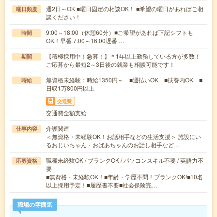
週2日～OK ■曜日固定の相談OK！ ■希望の曜日があればご相
曜日頻度
談ください！
9:00～18:00（休憩60分）■ご希望があれば下記シフトも
時間
OK！早番 7:00～16:00遅番 …
【積極採用中！急募！】＊1年以上勤務している方が多数！
期間
ご応募から最短2～3日後の就業も相談可能です！
無資格未経験：時給1350円～ ■週払いOK ■扶養内OK ■
時給
日収1万800円以上
交通費
交通費全額支給
介護関連
仕事内容
＜無資格・未経験OK！お話相手などの生活支援＞ 施設にい
るおじいちゃん・おばあちゃんのお話し相手など…
職種未経験OK / ブランクOK / パソコンスキル不要 / 英語力不
応募資格
要
■無資格・未経験OK！■年齢・学歴不問！ブランクOK!■10名
以上採用予定！■履歴書不要■社会保険完…
職場の雰囲気