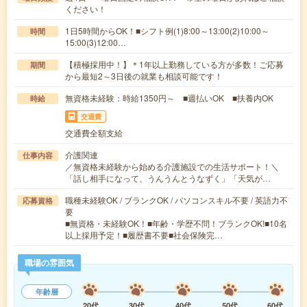
ください！
1日5時間からOK！■シフト例(1)8:00～13:00(2)10:00～
時間
15:00(3)12:00…
【積極採用中！】＊1年以上勤務している方が多数！ご応募
期間
から最短2～3日後の就業も相談可能です！
無資格未経験：時給1350円～ ■週払いOK ■扶養内OK
時給
交通費
交通費全額支給
介護関連
仕事内容
／無資格未経験から始める介護施設での生活サポート！＼
「話し相手になって、うんうんとうなずく」「天気が…
職種未経験OK / ブランクOK / パソコンスキル不要 / 英語力不
応募資格
要
■無資格・未経験OK！■年齢・学歴不問！ブランクOK!■10名
以上採用予定！■履歴書不要■社会保険完…
職場の雰囲気
年齢層
20代
30代
40代
50代
60代