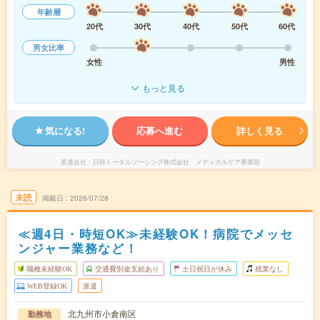
年齢層
20代
30代
40代
50代
60代
男女比率
女性
男性
もっと見る
気になる!
応募へ進む
詳しく見る
派遣会社
日研トータルソーシング株式会社 メディカルケア事業部
未読
掲載日
2026/07/28
≪週4日・時短OK≫未経験OK！病院でメッセ
ンジャー業務など！
職種未経験OK
交通費別途支給あり
土日祝日が休み
残業なし
WEB登録OK
派遣
北九州市小倉南区
勤務地