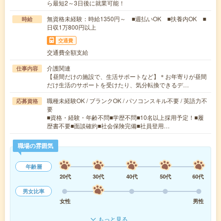
ら最短2～3日後に就業可能！
無資格未経験：時給1350円～ ■週払いOK ■扶養内OK ■
時給
日収1万800円以上
交通費
交通費全額支給
介護関連
仕事内容
【昼間だけの施設で、生活サポートなど】＊お年寄りが昼間
だけ生活のサポートを受けたり、気分転換できるデ…
職種未経験OK / ブランクOK / パソコンスキル不要 / 英語力不
応募資格
要
■資格・経験・年齢不問■学歴不問■10名以上採用予定！■履
歴書不要■面談確約■社会保険完備■社員登用…
職場の雰囲気
年齢層
20代
30代
40代
50代
60代
男女比率
女性
男性
もっと見る