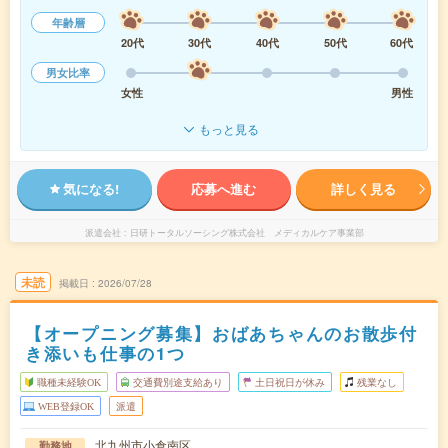
年齢層
20代
30代
40代
50代
60代
男女比率
女性
男性
もっと見る
気になる!
応募へ進む
詳しく見る
派遣会社
日研トータルソーシング株式会社 メディカルケア事業部
未読
掲載日
2026/07/28
【オープニング募集】おばあちゃんのお散歩付
き添いも仕事の1つ
職種未経験OK
交通費別途支給あり
土日祝日が休み
残業なし
WEB登録OK
派遣
北九州市小倉南区
勤務地