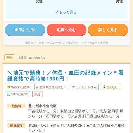
女性
男性
もっと見る
気になる!
応募へ進む
詳しく見る
派遣会社
日研トータルソーシング株式会社 メディカルケア事業部
未読
掲載日
2026/08/03
＼地元で勤務！／体温・血圧の記録メイン＊看
護資格で高時給1900円！
職種未経験OK
交通費別途支給あり
土日祝日が休み
残業なし
WEB登録OK
派遣
北九州市小倉南区
勤務地
下曽根駅から---分／安部山公園駅から---分／北方(福岡県)駅
から---分／石田駅から---分／志井(日田彦山線)駅から---分
週2日～OK！ ■曜日固定の相談OK！ ■ご希望の曜日をご相談
曜日頻度
ください！