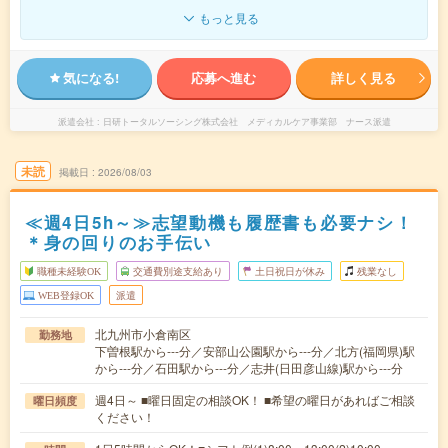
もっと見る
気になる!
応募へ進む
詳しく見る
派遣会社
日研トータルソーシング株式会社 メディカルケア事業部 ナース派遣
未読
掲載日
2026/08/03
≪週4日5h～≫志望動機も履歴書も必要ナシ！
＊身の回りのお手伝い
職種未経験OK
交通費別途支給あり
土日祝日が休み
残業なし
WEB登録OK
派遣
北九州市小倉南区
勤務地
下曽根駅から---分／安部山公園駅から---分／北方(福岡県)駅
から---分／石田駅から---分／志井(日田彦山線)駅から---分
週4日～ ■曜日固定の相談OK！ ■希望の曜日があればご相談
曜日頻度
ください！