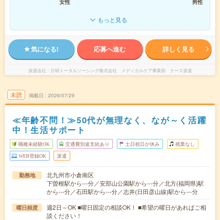
女性
男性
もっと見る
気になる!
応募へ進む
詳しく見る
派遣会社
日研トータルソーシング株式会社 メディカルケア事業部 ナース派遣
未読
掲載日
2026/07/29
≪年齢不問！≫50代が無理なく、なが～く活躍
中！生活サポート
職種未経験OK
交通費別途支給あり
土日祝日が休み
残業なし
WEB登録OK
派遣
北九州市小倉南区
勤務地
下曽根駅から---分／安部山公園駅から---分／北方(福岡県)駅
から---分／石田駅から---分／志井(日田彦山線)駅から---分
週2日～OK ■曜日固定の相談OK！ ■希望の曜日があればご相
曜日頻度
談ください！