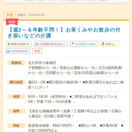
未読
掲載日
2026/08/05
NEW
【週2～＆年齢不問！】お茶くみやお散歩の付
き添いなどの介護
職種未経験OK
交通費別途支給あり
土日祝日が休み
残業なし
WEB登録OK
派遣
北九州市小倉南区
勤務地
下曽根駅から---分／安部山公園駅から---分／北方(福岡県)駅
から---分／石田駅から---分／志井(日田彦山線)駅から---分
週2日～OK ■曜日固定の相談OK！ ■希望の曜日があればご相
曜日頻度
談ください！
9:00～18:00（休憩60分）■ご希望があれば下記シフトも
時間
OK！早番 7:00～16:00遅番 …
【現在も積極採用中！急募！】勤務1年以上が多数！応募か
期間
ら最短2～3日後に就業可能！
無資格未経験：時給1350円～ ■週払いOK ■扶養内OK ■
時給
日収1万800円以上