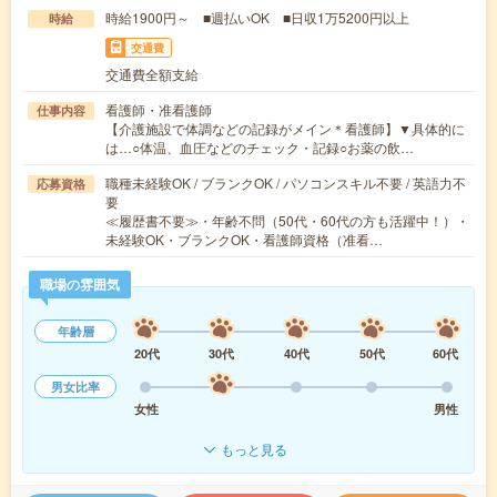
時給1900円～ ■週払いOK ■日収1万5200円以上
時給
交通費
交通費全額支給
看護師・准看護師
仕事内容
【介護施設で体調などの記録がメイン＊看護師】▼具体的に
は…○体温、血圧などのチェック・記録○お薬の飲…
職種未経験OK / ブランクOK / パソコンスキル不要 / 英語力不
応募資格
要
≪履歴書不要≫・年齢不問（50代・60代の方も活躍中！）・
未経験OK・ブランクOK・看護師資格（准看…
職場の雰囲気
年齢層
20代
30代
40代
50代
60代
男女比率
女性
男性
もっと見る