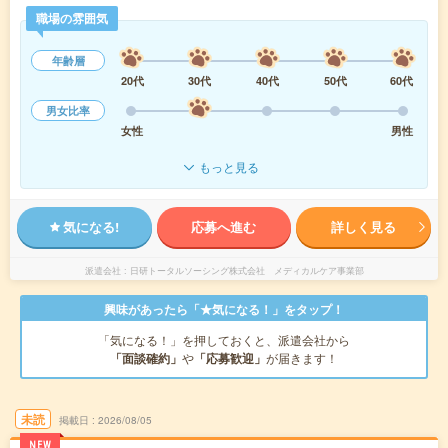
職場の雰囲気
年齢層
20代
30代
40代
50代
60代
男女比率
女性
男性
もっと見る
気になる!
応募へ進む
詳しく見る
派遣会社
日研トータルソーシング株式会社 メディカルケア事業部
興味があったら「★気になる！」をタップ！
「気になる！」を押しておくと、派遣会社から
「面談確約」
や
「応募歓迎」
が届きます！
未読
掲載日
2026/08/05
NEW