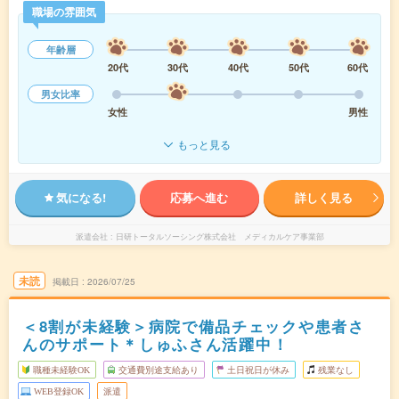
職場の雰囲気
年齢層
20代
30代
40代
50代
60代
男女比率
女性
男性
もっと見る
気になる!
応募へ進む
詳しく見る
派遣会社
日研トータルソーシング株式会社 メディカルケア事業部
未読
掲載日
2026/07/25
＜8割が未経験＞病院で備品チェックや患者さ
んのサポート＊しゅふさん活躍中！
職種未経験OK
交通費別途支給あり
土日祝日が休み
残業なし
WEB登録OK
派遣