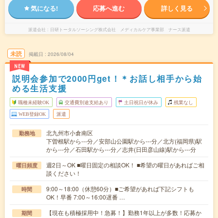
気になる!
応募へ進む
詳しく見る
派遣会社
日研トータルソーシング株式会社 メディカルケア事業部 ナース派遣
未読
掲載日
2026/08/04
NEW
説明会参加で2000円get！＊お話し相手から始
める生活支援
職種未経験OK
交通費別途支給あり
土日祝日が休み
残業なし
WEB登録OK
派遣
北九州市小倉南区
勤務地
下曽根駅から---分／安部山公園駅から---分／北方(福岡県)駅
から---分／石田駅から---分／志井(日田彦山線)駅から---分
週2日～OK ■曜日固定の相談OK！ ■希望の曜日があればご相
曜日頻度
談ください！
9:00～18:00（休憩60分）■ご希望があれば下記シフトも
時間
OK！早番 7:00～16:00遅番 …
【現在も積極採用中！急募！】勤務1年以上が多数！応募か
期間