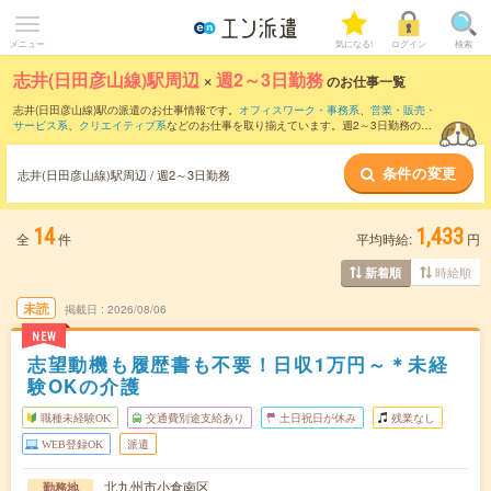
メニュー
気になる!
ログイン
検索
志井(日田彦山線)駅周辺
×
週2～3日勤務
のお仕事一覧
志井(日田彦山線)駅の派遣のお仕事情報です。
オフィスワーク・事務系
、
営業・販売・
サービス系
、
クリエイティブ系
などのお仕事を取り揃えています。週2～3日勤務の条
件の他に、
交通費別途支給あり
、
職種未経験OK
、
友だちと一緒の応募OK
などのこだ
わり条件も取り揃えています。
条件の変更
志井(日田彦山線)駅周辺 / 週2～3日勤務
14
1,433
全
件
平均時給:
円
時給順
新着順
未読
掲載日
2026/08/06
NEW
志望動機も履歴書も不要！日収1万円～＊未経
験OKの介護
職種未経験OK
交通費別途支給あり
土日祝日が休み
残業なし
WEB登録OK
派遣
北九州市小倉南区
勤務地