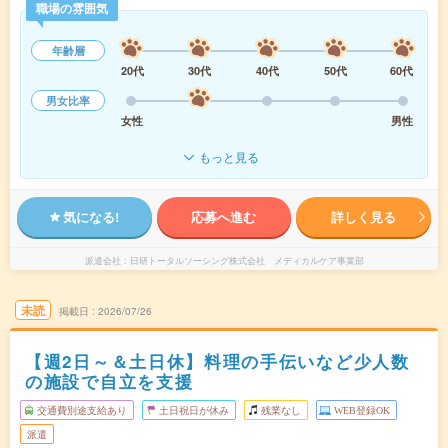
職場の雰囲気
年齢層
20代
30代
40代
50代
60代
男女比率
女性
男性
もっと見る
気になる!
応募へ進む
詳しく見る
派遣会社
日研トータルソーシング株式会社 メディカルケア事業部
未読
掲載日
2026/07/26
【週2日～＆土日休】料理の手伝いなど少人数
の施設で自立を支援
交通費別途支給あり
土日祝日が休み
残業なし
WEB登録OK
派遣