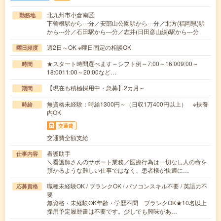
北九州市小倉南区
勤務地
下曽根駅から---分／安部山公園駅から---分／北方(福岡県)駅
から---分／石田駅から---分／志井(日田彦山線)駅から---分
週2日～OK ※曜日固定の相談OK
曜日頻度
★スタート時間選べます～シフト例～7:00～16:009:00～
時間
18:0011:00～20:00など…
【現在も積極採用中・急募】2カ月～
期間
無資格未経験：時給1300円～（日収1万400円以上） ※扶養
時給
内OK
交通費
交通費全額支給
看護助手
仕事内容
＼看護師さんのサポート業務／医療行為は一切なし人の命を
預かるような難しい仕事ではなく、患者様が快適に…
職種未経験OK / ブランクOK / パソコンスキル不要 / 英語力不
応募資格
要
無資格・未経験OK年齢・学歴不問 ブランクOK★10名以上
採用予定履歴書は不要です。少しでも興味があ…