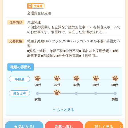
交通費
交通費全額支給
介護関連
仕事内容
＜個室の見回りも立派な介護のお仕事！＞ 有料老人ホームで
のお仕事です。個室制で、自立した生活が送れる…
職種未経験OK / ブランクOK / パソコンスキル不要 / 英語力不
応募資格
要
■資格・経験・年齢不問■学歴不問■10名以上採用予定！■履
歴書不要■面談確約■社会保険完備■社員登用…
職場の雰囲気
年齢層
20代
30代
40代
50代
60代
男女比率
女性
男性
もっと見る
気になる!
応募へ進む
詳しく見る