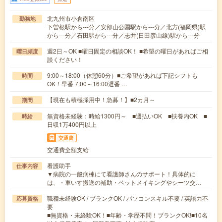
北九州市小倉南区
勤務地
下曽根駅から---分／安部山公園駅から---分／北方(福岡県)駅
から---分／石田駅から---分／志井(日田彦山線)駅から---分
週2日～OK ■曜日固定の相談OK！ ■希望の曜日があればご相
曜日頻度
談ください！
9:00～18:00（休憩60分）■ご希望があれば下記シフトも
時間
OK！早番 7:00～16:00遅番 …
【現在も積極採用中！急募！】■2カ月～
期間
無資格未経験：時給1300円～ ■週払いOK ■扶養内OK ■
時給
日収1万400円以上
交通費
交通費全額支給
看護助手
仕事内容
▼病院の一般病棟にて看護師さんのサポート！具体的に
は、・車いす搬送の補助・ベットメイキングやシーツ交…
職種未経験OK / ブランクOK / パソコンスキル不要 / 英語力不
応募資格
要
■無資格・未経験OK！■年齢・学歴不問！ブランクOK!■10名