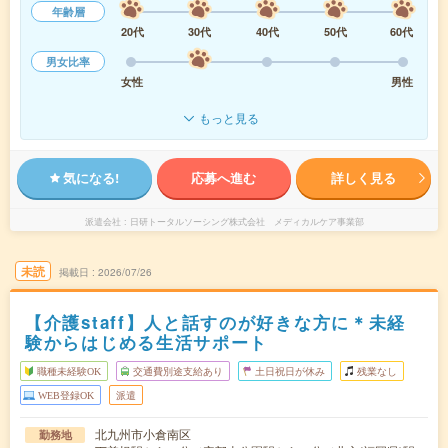
年齢層
20代
30代
40代
50代
60代
男女比率
女性
男性
もっと見る
気になる!
応募へ進む
詳しく見る
派遣会社
日研トータルソーシング株式会社 メディカルケア事業部
未読
掲載日
2026/07/26
【介護staff】人と話すのが好きな方に＊未経
験からはじめる生活サポート
職種未経験OK
交通費別途支給あり
土日祝日が休み
残業なし
WEB登録OK
派遣
北九州市小倉南区
勤務地