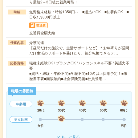
ら最短2～3日後に就業可能！
無資格未経験：時給1350円～ ■週払いOK ■扶養内OK ■
時給
日収1万800円以上
交通費
交通費全額支給
介護関連
仕事内容
【昼間だけの施設で、生活サポートなど】＊お年寄りが昼間
だけ生活のサポートを受けたり、気分転換できるデ…
職種未経験OK / ブランクOK / パソコンスキル不要 / 英語力不
応募資格
要
■資格・経験・年齢不問■学歴不問■10名以上採用予定！■履
歴書不要■面談確約■社会保険完備■社員登用…
職場の雰囲気
年齢層
20代
30代
40代
50代
60代
男女比率
女性
男性
もっと見る