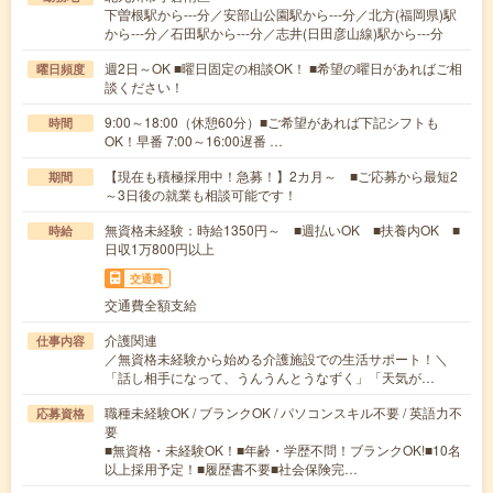
下曽根駅から---分／安部山公園駅から---分／北方(福岡県)駅
から---分／石田駅から---分／志井(日田彦山線)駅から---分
週2日～OK ■曜日固定の相談OK！ ■希望の曜日があればご相
曜日頻度
談ください！
9:00～18:00（休憩60分）■ご希望があれば下記シフトも
時間
OK！早番 7:00～16:00遅番 …
【現在も積極採用中！急募！】2カ月～ ■ご応募から最短2
期間
～3日後の就業も相談可能です！
無資格未経験：時給1350円～ ■週払いOK ■扶養内OK ■
時給
日収1万800円以上
交通費
交通費全額支給
介護関連
仕事内容
／無資格未経験から始める介護施設での生活サポート！＼
「話し相手になって、うんうんとうなずく」「天気が…
職種未経験OK / ブランクOK / パソコンスキル不要 / 英語力不
応募資格
要
■無資格・未経験OK！■年齢・学歴不問！ブランクOK!■10名
以上採用予定！■履歴書不要■社会保険完…