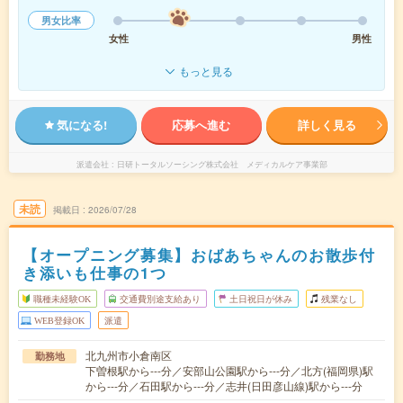
男女比率
女性
男性
もっと見る
気になる!
応募へ進む
詳しく見る
派遣会社
日研トータルソーシング株式会社 メディカルケア事業部
未読
掲載日
2026/07/28
【オープニング募集】おばあちゃんのお散歩付
き添いも仕事の1つ
職種未経験OK
交通費別途支給あり
土日祝日が休み
残業なし
WEB登録OK
派遣
北九州市小倉南区
勤務地
下曽根駅から---分／安部山公園駅から---分／北方(福岡県)駅
から---分／石田駅から---分／志井(日田彦山線)駅から---分