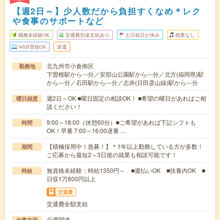
【週2日～】少人数だから負担すくなめ＊レク
や食事のサポートなど
職種未経験OK
交通費別途支給あり
土日祝日が休み
残業なし
WEB登録OK
派遣
北九州市小倉南区
勤務地
下曽根駅から---分／安部山公園駅から---分／北方(福岡県)駅
から---分／石田駅から---分／志井(日田彦山線)駅から---分
週2日～OK ■曜日固定の相談OK！ ■希望の曜日があればご相
曜日頻度
談ください！
9:00～18:00（休憩60分）■ご希望があれば下記シフトも
時間
OK！早番 7:00～16:00遅番 …
【積極採用中！急募！】＊1年以上勤務している方が多数！
期間
ご応募から最短2～3日後の就業も相談可能です！
無資格未経験：時給1350円～ ■週払いOK ■扶養内OK ■
時給
日収1万800円以上
交通費
交通費全額支給
介護関連
仕事内容