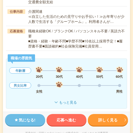
交通費全額支給
介護関連
仕事内容
≪自立した生活のための見守りやお手伝い！≫お年寄りが少
人数で生活する「グループホーム」。利用者さんが…
職種未経験OK / ブランクOK / パソコンスキル不要 / 英語力不
応募資格
要
■資格・経験・年齢不問■学歴不問■10名以上採用予定！■履
歴書不要■面談確約■社会保険完備■社員登用…
職場の雰囲気
年齢層
20代
30代
40代
50代
60代
男女比率
女性
男性
もっと見る
気になる!
応募へ進む
詳しく見る
派遣会社
日研トータルソーシング株式会社 メディカルケア事業部