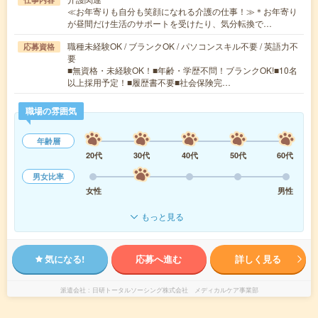
≪お年寄りも自分も笑顔になれる介護の仕事！≫＊お年寄り
が昼間だけ生活のサポートを受けたり、気分転換で…
職種未経験OK / ブランクOK / パソコンスキル不要 / 英語力不
応募資格
要
■無資格・未経験OK！■年齢・学歴不問！ブランクOK!■10名
以上採用予定！■履歴書不要■社会保険完…
職場の雰囲気
年齢層
20代
30代
40代
50代
60代
男女比率
女性
男性
もっと見る
気になる!
応募へ進む
詳しく見る
派遣会社
日研トータルソーシング株式会社 メディカルケア事業部