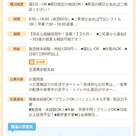
週2日～OK ■曜日固定の相談OK！ ■希望の曜日があればご相
曜日頻度
談ください！
9:00～18:00（休憩60分）■ご希望があれば下記シフトも
時間
OK！早番 7:00～16:00遅番 …
【現在も積極採用中！急募！】2カ月～ ■ご応募から最短2
期間
～3日後の就業も相談可能です！
無資格未経験：時給1350円～ ■週払いOK ■扶養内OK ■
時給
日収1万800円以上
交通費
交通費全額支給
介護関連
仕事内容
≪介護施設での生活サポート≫▽具体的なお仕事は…・食事
の配膳や食事中の見守り・トイレやお風呂のサポー…
職種未経験OK / ブランクOK / パソコンスキル不要 / 英語力不
応募資格
要
■無資格・未経験OK！■年齢・学歴不問！ブランクOK!■10名
以上採用予定！■履歴書不要■社会保険完…
職場の雰囲気