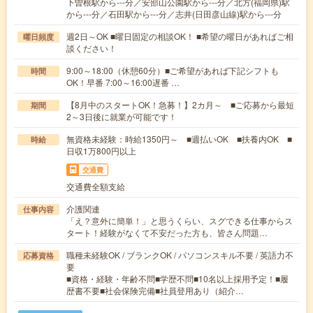
下曽根駅から---分／安部山公園駅から---分／北方(福岡県)駅
から---分／石田駅から---分／志井(日田彦山線)駅から---分
週2日～OK ■曜日固定の相談OK！ ■希望の曜日があればご相
曜日頻度
談ください！
9:00～18:00（休憩60分）■ご希望があれば下記シフトも
時間
OK！早番 7:00～16:00遅番 …
【8月中のスタートOK！急募！】2カ月～ ■ご応募から最短
期間
2～3日後に就業が可能です！
無資格未経験：時給1350円～ ■週払いOK ■扶養内OK ■
時給
日収1万800円以上
交通費
交通費全額支給
介護関連
仕事内容
「え？意外に簡単！」と思うくらい、スグできる仕事からス
タート！経験がなくて不安だった方も、皆さん問題…
職種未経験OK / ブランクOK / パソコンスキル不要 / 英語力不
応募資格
要
■資格・経験・年齢不問■学歴不問■10名以上採用予定！■履
歴書不要■社会保険完備■社員登用あり（紹介…