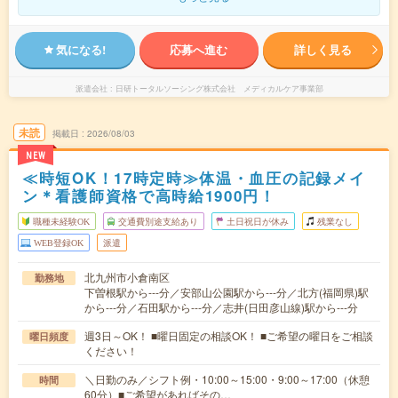
気になる!
応募へ進む
詳しく見る
派遣会社
日研トータルソーシング株式会社 メディカルケア事業部
未読
掲載日
2026/08/03
NEW
≪時短OK！17時定時≫体温・血圧の記録メイ
ン＊看護師資格で高時給1900円！
職種未経験OK
交通費別途支給あり
土日祝日が休み
残業なし
WEB登録OK
派遣
北九州市小倉南区
勤務地
下曽根駅から---分／安部山公園駅から---分／北方(福岡県)駅
から---分／石田駅から---分／志井(日田彦山線)駅から---分
週3日～OK！ ■曜日固定の相談OK！ ■ご希望の曜日をご相談
曜日頻度
ください！
＼日勤のみ／シフト例・10:00～15:00・9:00～17:00（休憩
時間
60分）■ご希望があればその…