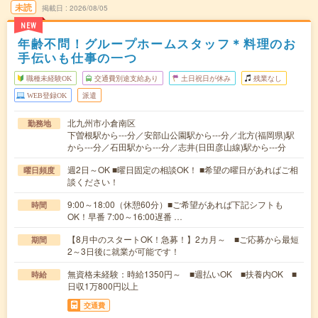
未読
掲載日
2026/08/05
NEW
年齢不問！グループホームスタッフ＊料理のお
手伝いも仕事の一つ
職種未経験OK
交通費別途支給あり
土日祝日が休み
残業なし
WEB登録OK
派遣
北九州市小倉南区
勤務地
下曽根駅から---分／安部山公園駅から---分／北方(福岡県)駅
から---分／石田駅から---分／志井(日田彦山線)駅から---分
週2日～OK ■曜日固定の相談OK！ ■希望の曜日があればご相
曜日頻度
談ください！
9:00～18:00（休憩60分）■ご希望があれば下記シフトも
時間
OK！早番 7:00～16:00遅番 …
【8月中のスタートOK！急募！】2カ月～ ■ご応募から最短
期間
2～3日後に就業が可能です！
無資格未経験：時給1350円～ ■週払いOK ■扶養内OK ■
時給
日収1万800円以上
交通費