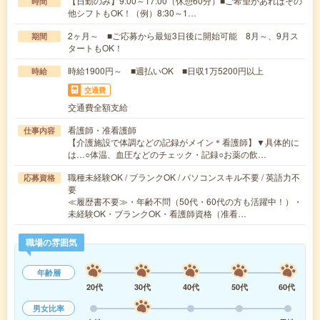
【日勤のみ】9:00～17:00（休憩60分）■ご希望があればその
時間
他シフトもOK！（例）8:30～1…
2ヶ月～ ■ご応募から最短3日後に開始可能 8月～、9月ス
期間
タートもOK！
時給1900円～ ■週払いOK ■日収1万5200円以上
時給
交通費
交通費全額支給
看護師・准看護師
仕事内容
【介護施設で体調などの記録がメイン＊看護師】▼具体的に
は…○体温、血圧などのチェック・記録○お薬の飲…
職種未経験OK / ブランクOK / パソコンスキル不要 / 英語力不
応募資格
要
≪履歴書不要≫・年齢不問（50代・60代の方も活躍中！）・
未経験OK・ブランクOK・看護師資格（准看…
職場の雰囲気
年齢層
20代
30代
40代
50代
60代
男女比率