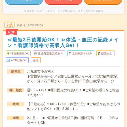
派遣会社
日研トータルソーシング株式会社 メディカルケア事業部
未読
掲載日
2026/08/04
NEW
≪最短3日後開始OK！≫体温・血圧の記録メイ
ン＊看護師資格で高収入Get！
職種未経験OK
交通費別途支給あり
土日祝日が休み
残業なし
WEB登録OK
派遣
北九州市小倉南区
勤務地
下曽根駅から---分／安部山公園駅から---分／北方(福岡県)駅
から---分／石田駅から---分／志井(日田彦山線)駅から---分
週2日～OK！ ■曜日固定の相談OK！ ■ご希望の曜日をご相談
曜日頻度
ください！
【日勤のみ】9:00～17:00（休憩60分）■ご希望があればその
時間
他シフトもOK！（例）8:30～1…
2ヶ月～ ■ご応募から最短3日後に開始可能 8月～、9月ス
期間
タートもOK！