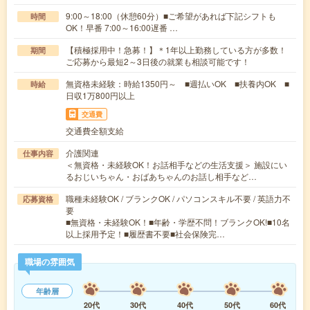
9:00～18:00（休憩60分）■ご希望があれば下記シフトも
時間
OK！早番 7:00～16:00遅番 …
【積極採用中！急募！】＊1年以上勤務している方が多数！
期間
ご応募から最短2～3日後の就業も相談可能です！
無資格未経験：時給1350円～ ■週払いOK ■扶養内OK ■
時給
日収1万800円以上
交通費
交通費全額支給
介護関連
仕事内容
＜無資格・未経験OK！お話相手などの生活支援＞ 施設にい
るおじいちゃん・おばあちゃんのお話し相手など…
職種未経験OK / ブランクOK / パソコンスキル不要 / 英語力不
応募資格
要
■無資格・未経験OK！■年齢・学歴不問！ブランクOK!■10名
以上採用予定！■履歴書不要■社会保険完…
職場の雰囲気
年齢層
20代
30代
40代
50代
60代