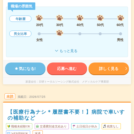
職場の雰囲気
年齢層
20代
30代
40代
50代
60代
男女比率
女性
男性
もっと見る
気になる!
応募へ進む
詳しく見る
派遣会社
日研トータルソーシング株式会社 メディカルケア事業部
未読
掲載日
2026/07/25
【医療行為ナシ＊履歴書不要！】病院で車いす
の補助など
職種未経験OK
交通費別途支給あり
土日祝日が休み
残業なし
WEB登録OK
派遣