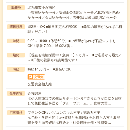
北九州市小倉南区
勤務地
下曽根駅から---分／安部山公園駅から---分／北方(福岡県)駅
から---分／石田駅から---分／志井(日田彦山線)駅から---分
週2日～OK ■曜日固定の相談OK！ ■希望の曜日があればご相
曜日頻度
談ください！
9:00～18:00（休憩60分）■ご希望があれば下記シフトも
時間
OK！早番 7:00～16:00遅番 …
【現在も積極採用中！急募！】2カ月～ ■ご応募から最短2
期間
～3日後の就業も相談可能です！
時給1450円～ ■週払いOK
時給
交通費
交通費全額支給
介護関連
仕事内容
≪少人数施設での生活サポート≫お年寄りたちが自立を目指
して集団生活を送る「グループホーム」。食材の買…
ブランクOK / パソコンスキル不要 / 英語力不要
応募資格
≪年齢・学歴不問！≫■資格と実務経験をお持ちの方＊履歴
書不要＊面談確約≪待遇≫・社会保険完備・社員登…