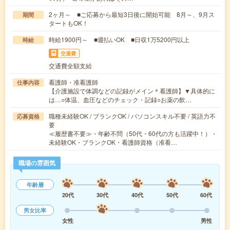
2ヶ月～ ■ご応募から最短3日後に開始可能 8月～、9月ス
期間
タートもOK！
時給1900円～ ■週払いOK ■日収1万5200円以上
時給
交通費
交通費全額支給
看護師・准看護師
仕事内容
【介護施設で体調などの記録がメイン＊看護師】▼具体的に
は…○体温、血圧などのチェック・記録○お薬の飲…
職種未経験OK / ブランクOK / パソコンスキル不要 / 英語力不
応募資格
要
≪履歴書不要≫・年齢不問（50代・60代の方も活躍中！）・
未経験OK・ブランクOK・看護師資格（准看…
職場の雰囲気
年齢層
20代
30代
40代
50代
60代
男女比率
女性
男性