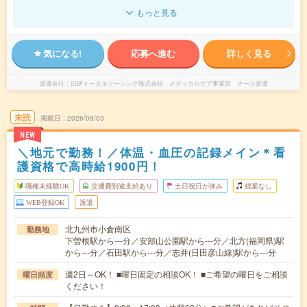
もっと見る
気になる!
応募へ進む
詳しく見る
派遣会社
日研トータルソーシング株式会社 メディカルケア事業部 ナース派遣
未読
掲載日
2026/08/03
NEW
＼地元で勤務！／体温・血圧の記録メイン＊看
護資格で高時給1900円！
職種未経験OK
交通費別途支給あり
土日祝日が休み
残業なし
WEB登録OK
派遣
北九州市小倉南区
勤務地
下曽根駅から---分／安部山公園駅から---分／北方(福岡県)駅
から---分／石田駅から---分／志井(日田彦山線)駅から---分
週2日～OK！ ■曜日固定の相談OK！ ■ご希望の曜日をご相談
曜日頻度
ください！