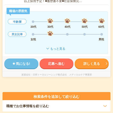
以上採用予定！■履歴書不要■社会保険完…
職場の雰囲気
年齢層
20代
30代
40代
50代
60代
男女比率
女性
男性
もっと見る
気になる!
応募へ進む
詳しく見る
派遣会社
日研トータルソーシング株式会社 メディカルケア事業部
検索条件を追加して絞り込む
職種
でお仕事情報を絞り込む