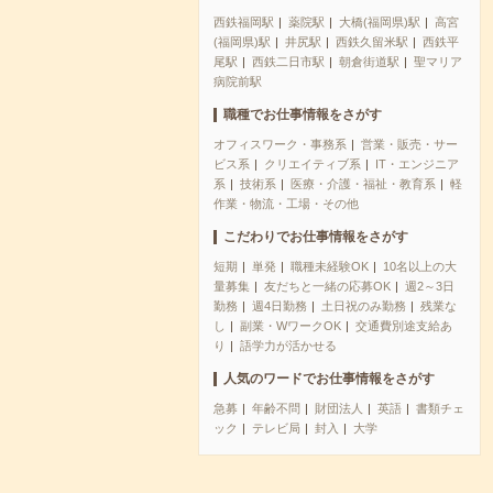
西鉄福岡駅
薬院駅
大橋(福岡県)駅
高宮
(福岡県)駅
井尻駅
西鉄久留米駅
西鉄平
尾駅
西鉄二日市駅
朝倉街道駅
聖マリア
病院前駅
職種でお仕事情報をさがす
オフィスワーク・事務系
営業・販売・サー
ビス系
クリエイティブ系
IT・エンジニア
系
技術系
医療・介護・福祉・教育系
軽
作業・物流・工場・その他
こだわりでお仕事情報をさがす
短期
単発
職種未経験OK
10名以上の大
量募集
友だちと一緒の応募OK
週2～3日
勤務
週4日勤務
土日祝のみ勤務
残業な
し
副業・WワークOK
交通費別途支給あ
り
語学力が活かせる
人気のワードでお仕事情報をさがす
急募
年齢不問
財団法人
英語
書類チェ
ック
テレビ局
封入
大学