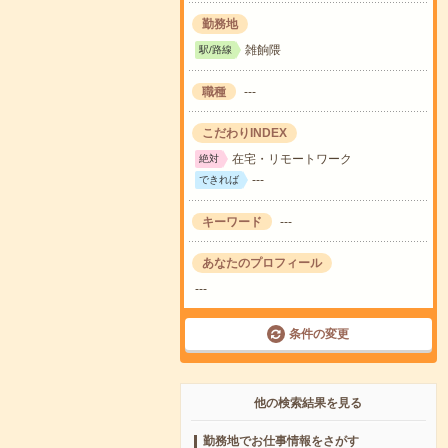
勤務地
雑餉隈
駅/路線
職種
---
こだわりINDEX
在宅・リモートワーク
絶対
---
できれば
キーワード
---
あなたのプロフィール
---
条件の変更
他の検索結果を見る
勤務地でお仕事情報をさがす