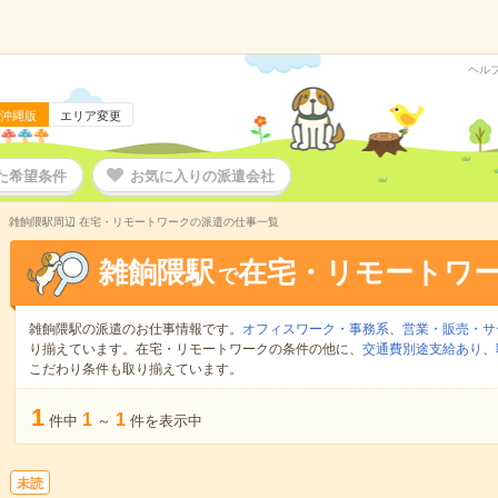
ヘル
沖縄版
エリア変更
た希望条件
お気に入りの派遣会社
雑餉隈駅周辺 在宅・リモートワークの派遣の仕事一覧
雑餉隈駅
在宅・リモートワ
で
雑餉隈駅の派遣のお仕事情報です。
オフィスワーク・事務系
、
営業・販売・サ
り揃えています。在宅・リモートワークの条件の他に、
交通費別途支給あり
、
こだわり条件も取り揃えています。
1
1
1
件中
～
件を表示中
未読