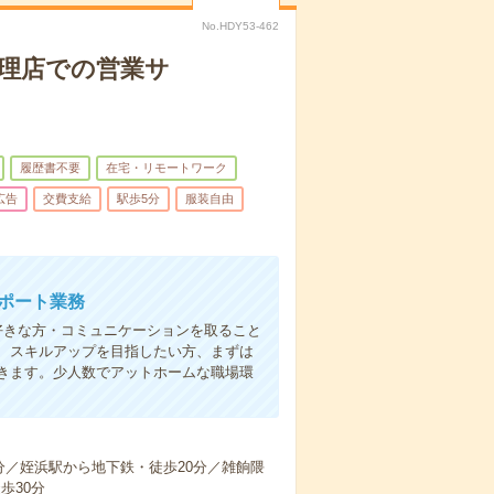
No.HDY53-462
代理店での営業サ
履歴書不要
在宅・リモートワーク
広告
交費支給
駅歩5分
服装自由
ポート業務
好きな方・コミュニケーションを取ること
、スキルアップを目指したい方、まずは
きます。少人数でアットホームな職場環
分／姪浜駅から地下鉄・徒歩20分／雑餉隈
歩30分