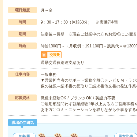
曜日頻度
月～金
時間
9：30～17：30（休憩60分） ※実働7時間
期間
決定後～長期 ※現在ご就業中の方もお気軽にご相談
時給
時給1300円～（月収例：191,100円＋残業代＝＠1300
交通費
通勤交通費別途支給あり
仕事内容
一般事務
▼営業担当者のサポート業務全般〇テレビＣＭ・ラジ
像の確認～請求書の受取り〇請求書他文書の発送作業
応募資格
職種未経験OK / ブランクOK / 英語力不要
〇雇用形態問わず就業経験2年以上ある方〇営業事務
ある方〇コミュニケーションを取りながら仕事をする
職場の雰囲気
年齢層
男女比率