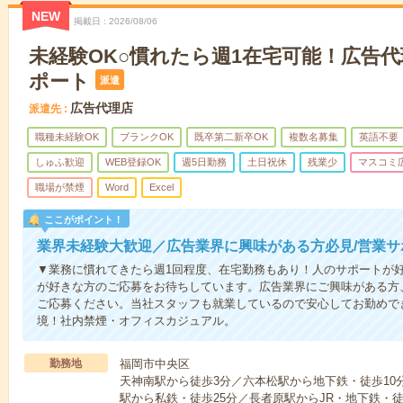
NEW
掲載日
2026/08/06
未経験OK○慣れたら週1在宅可能！広告
ポート
派遣
広告代理店
派遣先
職種未経験OK
ブランクOK
既卒第二新卒OK
複数名募集
英語不要
しゅふ歓迎
WEB登録OK
週5日勤務
土日祝休
残業少
マスコミ
職場が禁煙
Word
Excel
ここがポイント！
業界未経験大歓迎／広告業界に興味がある方必見/営業サ
▼業務に慣れてきたら週1回程度、在宅勤務もあり！人のサポートが
が好きな方のご応募をお待ちしています。広告業界にご興味がある方
ご応募ください。当社スタッフも就業しているので安心してお勤めで
境！社内禁煙・オフィスカジュアル。
勤務地
福岡市中央区
天神南駅から徒歩3分／六本松駅から地下鉄・徒歩10
駅から私鉄・徒歩25分／長者原駅からJR・地下鉄・徒