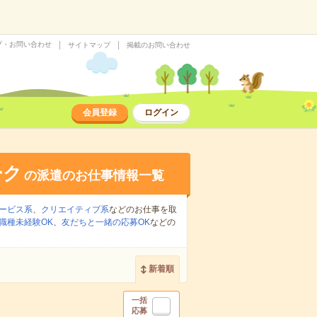
プ・お問い合わせ
サイトマップ
掲載のお問い合わせ
会員登録
ログイン
ーク
の派遣のお仕事情報一覧
ービス系
、
クリエイティブ系
などのお仕事を取
職種未経験OK
、
友だちと一緒の応募OK
などの
新着順
一括
応募