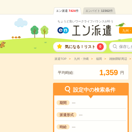
エン派遣
7424
件
エンバイト
12362
件
ちょうど良いワークライフバランスが叶う
九州・
気になる！リスト
0
保存し
派遣TOP
九州・沖縄
福岡
雑餉隈駅周辺
,
1
3
5
9
平均時給:
円
設定中の検索条件
期間
---
派遣形式
---
時給
---