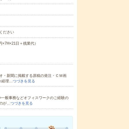
ください
円×7H×21日＋残業代）
オ・新聞に掲載する原稿の発注・ＣＭ画
○経理…
つづきを見る
や一般事務などオフィスワークのご経験の
のが…
つづきを見る