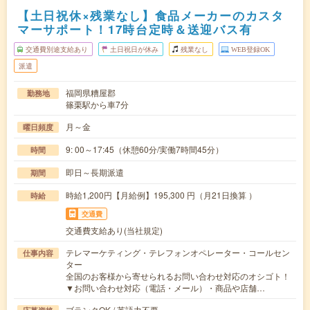
【土日祝休×残業なし】食品メーカーのカスタ
マーサポート！17時台定時＆送迎バス有
交通費別途支給あり
土日祝日が休み
残業なし
WEB登録OK
派遣
福岡県糟屋郡
勤務地
篠栗駅から車7分
月～金
曜日頻度
9: 00～17:45（休憩60分/実働7時間45分）
時間
即日～長期派遣
期間
時給1,200円【月給例】195,300 円（月21日換算 ）
時給
交通費
交通費支給あり(当社規定)
テレマーケティング・テレフォンオペレーター・コールセン
仕事内容
ター
全国のお客様から寄せられるお問い合わせ対応のオシゴト！
▼お問い合わせ対応（電話・メール）・商品や店舗…
ブランクOK / 英語力不要