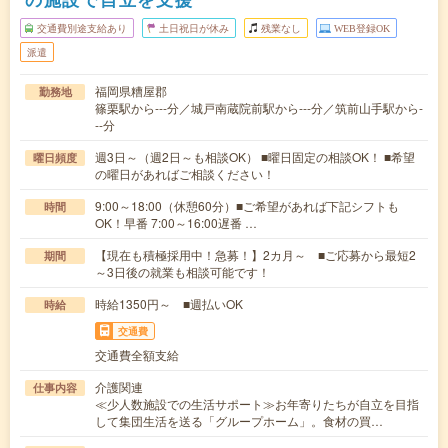
交通費別途支給あり
土日祝日が休み
残業なし
WEB登録OK
派遣
福岡県糟屋郡
勤務地
篠栗駅から---分／城戸南蔵院前駅から---分／筑前山手駅から-
--分
週3日～（週2日～も相談OK） ■曜日固定の相談OK！ ■希望
曜日頻度
の曜日があればご相談ください！
9:00～18:00（休憩60分）■ご希望があれば下記シフトも
時間
OK！早番 7:00～16:00遅番 …
【現在も積極採用中！急募！】2カ月～ ■ご応募から最短2
期間
～3日後の就業も相談可能です！
時給1350円～ ■週払いOK
時給
交通費
交通費全額支給
介護関連
仕事内容
≪少人数施設での生活サポート≫お年寄りたちが自立を目指
して集団生活を送る「グループホーム」。食材の買…