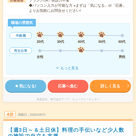
応募資格
◆パソコン入力が可能な方 ※まずは「気になる」or「応募」
よりお気軽にお問合せください!
職場の雰囲気
年齢層
20代
30代
40代
50代
60代
男女比率
女性
男性
もっと見る
気になる!
応募へ進む
詳しく見る
派遣会社
株式会社アソウ・ヒューマニーセンター
未読
掲載日
2026/08/01
【週3日～＆土日休】料理の手伝いなど少人数
の施設で自立を支援