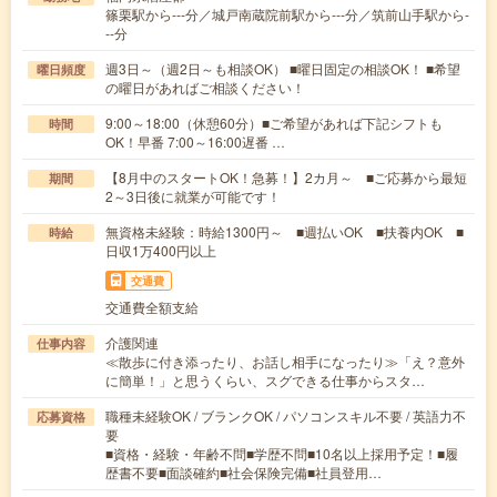
篠栗駅から---分／城戸南蔵院前駅から---分／筑前山手駅から-
--分
週3日～（週2日～も相談OK） ■曜日固定の相談OK！ ■希望
曜日頻度
の曜日があればご相談ください！
9:00～18:00（休憩60分）■ご希望があれば下記シフトも
時間
OK！早番 7:00～16:00遅番 …
【8月中のスタートOK！急募！】2カ月～ ■ご応募から最短
期間
2～3日後に就業が可能です！
無資格未経験：時給1300円～ ■週払いOK ■扶養内OK ■
時給
日収1万400円以上
交通費
交通費全額支給
介護関連
仕事内容
≪散歩に付き添ったり、お話し相手になったり≫「え？意外
に簡単！」と思うくらい、スグできる仕事からスタ…
職種未経験OK / ブランクOK / パソコンスキル不要 / 英語力不
応募資格
要
■資格・経験・年齢不問■学歴不問■10名以上採用予定！■履
歴書不要■面談確約■社会保険完備■社員登用…