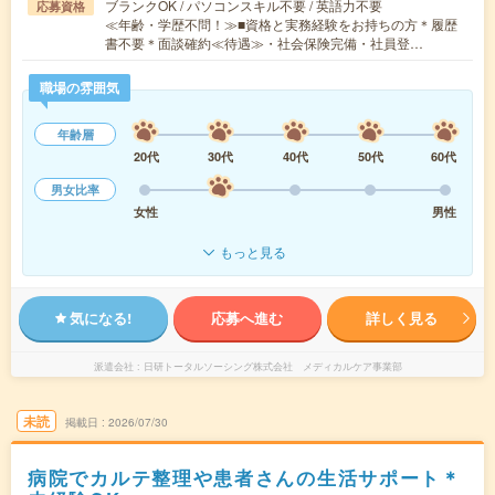
ブランクOK / パソコンスキル不要 / 英語力不要
応募資格
≪年齢・学歴不問！≫■資格と実務経験をお持ちの方＊履歴
書不要＊面談確約≪待遇≫・社会保険完備・社員登…
職場の雰囲気
年齢層
20代
30代
40代
50代
60代
男女比率
女性
男性
もっと見る
気になる!
応募へ進む
詳しく見る
派遣会社
日研トータルソーシング株式会社 メディカルケア事業部
未読
掲載日
2026/07/30
病院でカルテ整理や患者さんの生活サポート＊