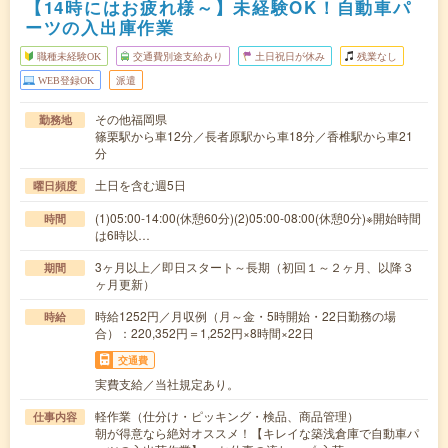
【14時にはお疲れ様～】未経験OK！自動車パ
ーツの入出庫作業
職種未経験OK
交通費別途支給あり
土日祝日が休み
残業なし
WEB登録OK
派遣
その他福岡県
勤務地
篠栗駅から車12分／長者原駅から車18分／香椎駅から車21
分
土日を含む週5日
曜日頻度
(1)05:00-14:00(休憩60分)(2)05:00-08:00(休憩0分)※開始時間
時間
は6時以…
3ヶ月以上／即日スタート～長期（初回１～２ヶ月、以降３
期間
ヶ月更新）
時給1252円／月収例（月～金・5時開始・22日勤務の場
時給
合）：220,352円＝1,252円×8時間×22日
交通費
実費支給／当社規定あり。
軽作業（仕分け・ピッキング・検品、商品管理）
仕事内容
朝が得意なら絶対オススメ！【キレイな築浅倉庫で自動車パ