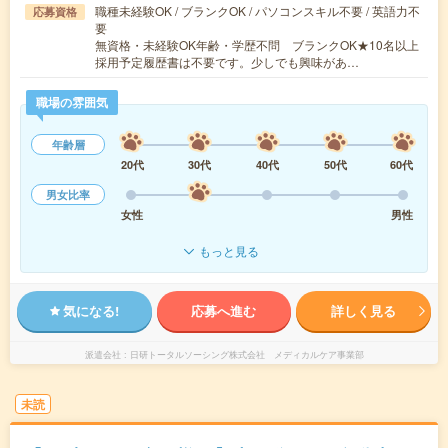
職種未経験OK / ブランクOK / パソコンスキル不要 / 英語力不
応募資格
要
無資格・未経験OK年齢・学歴不問 ブランクOK★10名以上
採用予定履歴書は不要です。少しでも興味があ…
職場の雰囲気
年齢層
20代
30代
40代
50代
60代
男女比率
女性
男性
もっと見る
気になる!
応募へ進む
詳しく見る
派遣会社
日研トータルソーシング株式会社 メディカルケア事業部
未読