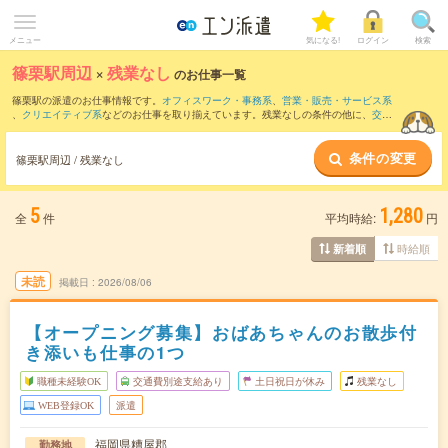
メニュー
気になる!
ログイン
検索
篠栗駅周辺
×
残業なし
のお仕事一覧
篠栗駅の派遣のお仕事情報です。
オフィスワーク・事務系
、
営業・販売・サービス系
、
クリエイティブ系
などのお仕事を取り揃えています。残業なしの条件の他に、
交通
費別途支給あり
、
職種未経験OK
、
友だちと一緒の応募OK
などのこだわり条件も取り
揃えています。
条件の変更
篠栗駅周辺 / 残業なし
5
1,280
全
件
平均時給:
円
時給順
新着順
未読
掲載日
2026/08/06
【オープニング募集】おばあちゃんのお散歩付
き添いも仕事の1つ
職種未経験OK
交通費別途支給あり
土日祝日が休み
残業なし
WEB登録OK
派遣
福岡県糟屋郡
勤務地