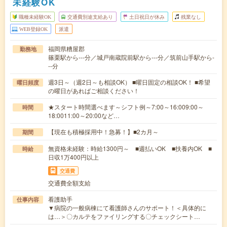
未経験OK
職種未経験OK
交通費別途支給あり
土日祝日が休み
残業なし
WEB登録OK
派遣
福岡県糟屋郡
勤務地
篠栗駅から---分／城戸南蔵院前駅から---分／筑前山手駅から-
--分
週3日～（週2日～も相談OK） ■曜日固定の相談OK！ ■希望
曜日頻度
の曜日があればご相談ください！
★スタート時間選べます～シフト例～7:00～16:009:00～
時間
18:0011:00～20:00など…
【現在も積極採用中！急募！】■2カ月～
期間
無資格未経験：時給1300円～ ■週払いOK ■扶養内OK ■
時給
日収1万400円以上
交通費
交通費全額支給
看護助手
仕事内容
▼病院の一般病棟にて看護師さんのサポート！＜具体的に
は…＞〇カルテをファイリングする〇チェックシート…