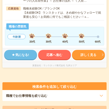
ーツの入出荷作業】～ お仕事の流れ ～《 入荷…
職種未経験OK / ブランクOK
応募資格
【未経験OK】 ランスタッドは、きめ細やかなフォローで就
業後も安心！お気軽に何でもご相談ください！※…
職場の雰囲気
年齢層
20代
30代
40代
50代
60代
気になる!
応募へ進む
詳しく見る
派遣会社
ランスタッド株式会社 九州エリア
検索条件を追加して絞り込む
職種
でお仕事情報を絞り込む