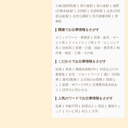
小倉(福岡県)駅
西小倉駅
南小倉駅
城野
(日豊本線)駅
石田駅
石原町駅
志井(日田
彦山線)駅
志井公園駅
田川後藤寺駅
香
春駅
職種でお仕事情報をさがす
オフィスワーク・事務系
営業・販売・サー
ビス系
クリエイティブ系
IT・エンジニア
系
技術系
医療・介護・福祉・教育系
軽
作業・物流・工場・その他
こだわりでお仕事情報をさがす
短期
単発
職種未経験OK
10名以上の大
量募集
在宅・リモートワーク
週2～3日勤
務
週4日勤務
土日祝のみ勤務
残業な
し
副業・WワークOK
交通費別途支給あ
り
語学力が活かせる
人気のワードでお仕事情報をさがす
急募
年齢不問
財団法人
英語
書類チェ
ック
テレビ局
封入
大学