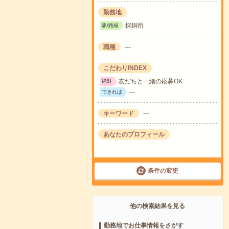
勤務地
採銅所
駅/路線
職種
---
こだわりINDEX
友だちと一緒の応募OK
絶対
---
できれば
キーワード
---
あなたのプロフィール
---
条件の変更
他の検索結果を見る
勤務地でお仕事情報をさがす