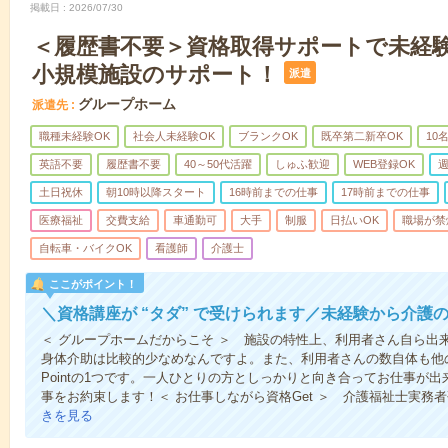
掲載日
2026/07/30
＜履歴書不要＞資格取得サポートで未経
小規模施設のサポート！
派遣
グループホーム
派遣先
職種未経験OK
社会人未経験OK
ブランクOK
既卒第二新卒OK
10
英語不要
履歴書不要
40～50代活躍
しゅふ歓迎
WEB登録OK
週
土日祝休
朝10時以降スタート
16時前までの仕事
17時前までの仕事
医療福祉
交費支給
車通勤可
大手
制服
日払いOK
職場が禁
自転車・バイクOK
看護師
介護士
ここがポイント！
＼資格講座が “タダ” で受けられます／未経験から介護
＜ グループホームだからこそ ＞ 施設の特性上、利用者さん自ら出
身体介助は比較的少なめなんですよ。また、利用者さんの数自体も他
Pointの1つです。一人ひとりの方としっかりと向き合ってお仕事が
事をお約束します！＜ お仕事しながら資格Get ＞ 介護福祉士実務
きを見る