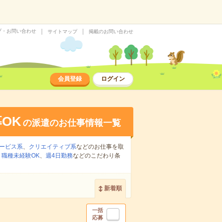
プ・お問い合わせ
サイトマップ
掲載のお問い合わせ
会員登録
ログイン
OK
の派遣のお仕事情報一覧
ービス系
、
クリエイティブ系
などのお仕事を取
、
職種未経験OK
、
週4日勤務
などのこだわり条
新着順
一括
応募