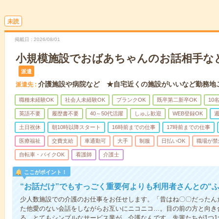
未読
掲載日
2026/08/01
小規模施設でおばあちゃんのお話相手な
派遣
介護施設や病院など ★自宅近くの施設がいいなど勤務地
派遣先
職種未経験OK
社会人未経験OK
ブランクOK
既卒第二新卒OK
10
英語不要
履歴書不要
40～50代活躍
しゅふ歓迎
WEB登録OK
週
土日祝休
朝10時以降スタート
16時前までの仕事
17時前までの仕事
医療福祉
交費支給
車通勤可
大手
制服
日払いOK
職場が禁
自転車・バイクOK
看護師
介護士
ここがポイント！
“お話だけ”でもすっごく重要何よりも利用者さんとの“
少人数施設での介護のお仕事をお任せします。「昔はね〇〇だったん
た他愛のない会話をしながらお互いにニコニコ…。目の前の方と向き
る。とてもシンプルなサービス業が、介護なんです。先輩たちが1つ