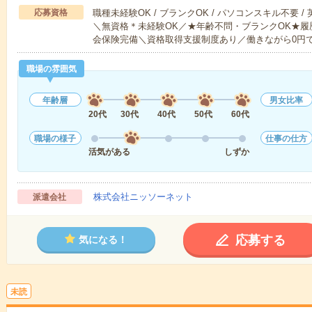
応募資格
職種未経験OK / ブランクOK / パソコンスキル不要 /
＼無資格＊未経験OK／★年齢不問・ブランクOK★履
会保険完備＼資格取得支援制度あり／働きながら0円
職場の雰囲気
年齢層
男女比率
20代
30代
40代
50代
60代
職場の様子
仕事の仕方
活気がある
しずか
株式会社ニッソーネット
派遣会社
応募する
気になる！
未読