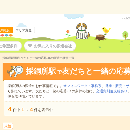
ヘル
沖縄版
エリア変更
た希望条件
お気に入りの派遣会社
採銅所駅周辺 友だちと一緒の応募OKの派遣の仕事一覧
採銅所駅
友だちと一緒の応募
で
採銅所駅の派遣のお仕事情報です。
オフィスワーク・事務系
、
営業・販売・サ
り揃えています。友だちと一緒の応募OKの条件の他に、
交通費別途支給あり
件も取り揃えています。
4
1
4
件中
～
件を表示中
未読