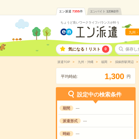
エン派遣
7355
件
エンバイト
12362
件
ちょうど良いワークライフバランスが叶う
九州・
気になる！リスト
0
保存し
派遣TOP
九州・沖縄
福岡
採銅所駅周辺
,
1
3
0
0
平均時給:
円
設定中の検索条件
期間
---
派遣形式
---
時給
---