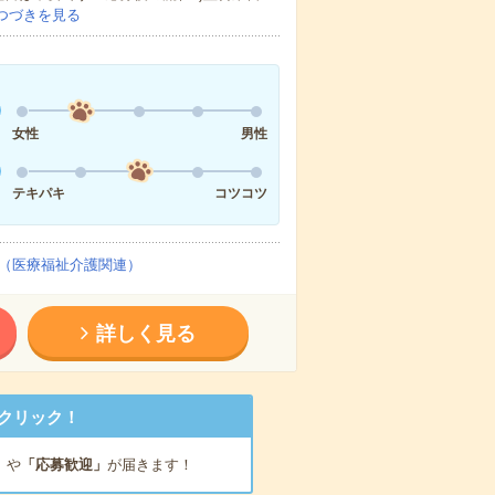
つづきを見る
女性
男性
テキパキ
コツコツ
（医療福祉介護関連）
詳しく見る
クリック！
」
や
「応募歓迎」
が届きます！