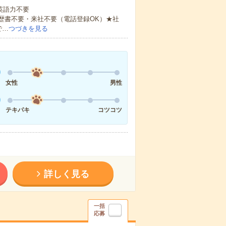
 英語力不要
歴書不要・来社不要（電話登録OK）★社
で…
つづきを見る
女性
男性
テキパキ
コツコツ
詳しく見る
一括
応募