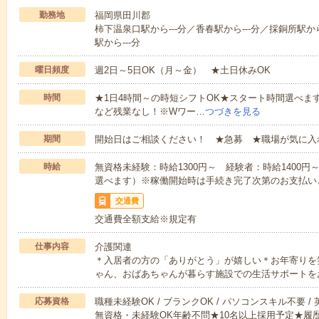
勤務地
福岡県田川郡
柿下温泉口駅から---分／香春駅から---分／採銅所駅から
駅から---分
曜日頻度
週2日～5日OK（月～金） ★土日休みOK
時間
★1日4時間～の時短シフトOK★スタート時間選べます！7:00～1
など残業なし！※Wワー…
つづきを見る
期間
開始日はご相談ください！ ★急募 ★職場が気に入
時給
無資格未経験：時給1300円～ 経験者：時給1400
選べます）※稼働開始時は手続き完了次第のお支払い
交通費
交通費全額支給※規定有
仕事内容
介護関連
＊入居者の方の「ありがとう」が嬉しい＊お年寄りを
ゃん、おばあちゃんが暮らす施設での生活サポートを
応募資格
職種未経験OK / ブランクOK / パソコンスキル不要 /
無資格・未経験OK年齢不問★10名以上採用予定★履