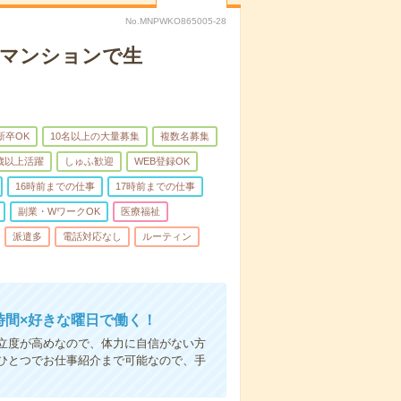
No.MNPWKO865005-28
者マンションで生
新卒OK
10名以上の大量募集
複数名募集
0歳以上活躍
しゅふ歓迎
WEB登録OK
16時前までの仕事
17時前までの仕事
副業・WワークOK
医療福祉
派遣多
電話対応なし
ルーティン
時間×好きな曜日で働く！
立度が高めなので、体力に自信がない方
ひとつでお仕事紹介まで可能なので、手