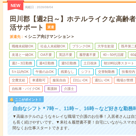
NEW
掲載日
2026/08/04
田川郡【週2日～】ホテルライクな高齢
活サポート
派遣
＜シニア向けマンション＞
派遣先
職種未経験OK
社会人未経験OK
ブランクOK
大学生歓迎
既卒第二
友達と一緒OK
OA不要
英語不要
履歴書不要
40～50代活躍
6
週2～3日勤務
週4日勤務
週5日勤務
土日祝休
朝10時以降スタート
5ｈ以内OK
午後のみOK
残業なし
シフト
交替制勤務
扶養控内
交費支給
車通勤可
服装自由
日払いOK
週払いOK
職場が禁煙
自転車・バイクOK
看護師
介護士
ここがポイント！
自由なシフト＊7時～、11時～、16時～など好きな勤務
▼高級ホテルのようなキレイな職場で介護のお仕事！入居者さんは自
も長く続けやすいです。▼来社＆履歴書不要！自宅にいながらスマホ
間なくお仕事スタートできます。