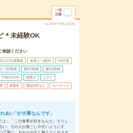
一括
応募
No.NISKYTRK-1SS86
ど＊未経験OK
ご相談ください
名以上の大量募集
友達と一緒OK
OA不要
2～3日勤務
週4日勤務
週5日勤務
午後のみOK
残業少
シフト
煙
派遣多
電話対応なし
ルーティン
ふれあい”が大事なんです。
だよ」「この食事が好きなんだ」そうし
合い、その人が過ごしやすいようにす
1つ丁寧に、わかりやすく教えてくれます