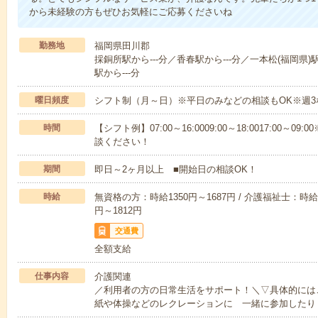
から未経験の方もぜひお気軽にご応募くださいね
勤務地
福岡県田川郡
採銅所駅から---分／香春駅から---分／一本松(福岡県)
駅から---分
曜日頻度
シフト制（月～日）※平日のみなどの相談もOK※週3
時間
【シフト例】07:00～16:0009:00～18:0017:00
談ください！
期間
即日～2ヶ月以上 ■開始日の相談OK！
時給
無資格の方：時給1350円～1687円 / 介護福祉士：時給1
円～1812円
交通費
全額支給
仕事内容
介護関連
／利用者の方の日常生活をサポート！＼▽具体的には
紙や体操などのレクレーションに 一緒に参加したり