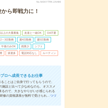
No.NISKYTRK-2AH86
験から即戦力に！
名以上の大量募集
友達と一緒OK
OA不要
2～3日勤務
週4日勤務
週5日勤務
午後のみOK
残業少
シフト
煙
派遣多
電話対応なし
ルーティン
のプロへ成長できるお仕事
来ることはご自身で行ってもらうので、
の施設と比べて少なめなのも、オススメ
出来るので、大きなやりがいが感じられる
者研修の資格講座が無料で受けられ…
つづ