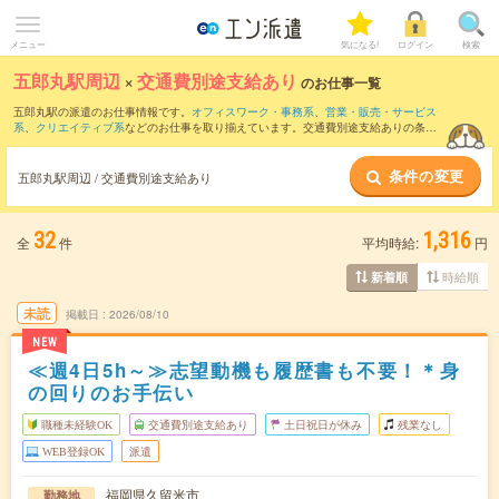
メニュー
気になる!
ログイン
検索
五郎丸駅周辺
×
交通費別途支給あり
のお仕事一覧
五郎丸駅の派遣のお仕事情報です。
オフィスワーク・事務系
、
営業・販売・サービス
系
、
クリエイティブ系
などのお仕事を取り揃えています。交通費別途支給ありの条件
の他に、
職種未経験OK
、
友だちと一緒の応募OK
、
週4日勤務
などのこだわり条件も取
り揃えています。
条件の変更
五郎丸駅周辺 / 交通費別途支給あり
32
1,316
全
件
平均時給:
円
時給順
新着順
未読
掲載日
2026/08/10
NEW
≪週4日5h～≫志望動機も履歴書も不要！＊身
の回りのお手伝い
職種未経験OK
交通費別途支給あり
土日祝日が休み
残業なし
WEB登録OK
派遣
福岡県久留米市
勤務地