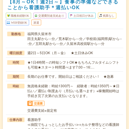
【8月～OK！週2日～】食事の準備などできる
ことから看護助手＊週払いOK
職種未経験OK
交通費別途支給あり
土日祝日が休み
残業なし
WEB登録OK
派遣
福岡県久留米市
勤務地
田主丸駅から---分／荒木駅から---分／学校前(福岡県)駅から--
-分／五郎丸駅から---分／久留米高校前駅から---分
週2日～5日OK（月～金） ★土日休みOK
曜日頻度
★1日4時間～の時短シフトOK★もちろんフルタイムシフト
時間
も可能★スタート時間選べます7:00～16:…
長期のお仕事です。開始日はご相談ください！ ★急募
期間
無資格未経験：時給1300円～ 経験者：時給1350円～★日
時給
払い／週払い制度あり（月払いも選べます）※稼働開始時は
手続き完了次第のお支払いとなります。
交通費
交通費支給※規定有
看護助手
仕事内容
≪病院でちょっとしたお手伝い≫○カルテ整理などの看護師