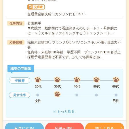
交通費
交通費全額支給（ガソリン代もOK！）
看護助手
仕事内容
▼病院の一般病棟にて看護師さんのサポート！＜具体的に
は…＞〇カルテをファイリングする〇チェックシート…
職種未経験OK / ブランクOK / パソコンスキル不要 / 英語力不
応募資格
要
無資格・未経験OK年齢・学歴不問 ブランクOK★10名以上
採用予定履歴書は不要です。少しでも興味があ…
職場の雰囲気
年齢層
20代
30代
40代
50代
60代
男女比率
女性
男性
もっと見る
気になる!
応募へ進む
詳しく見る