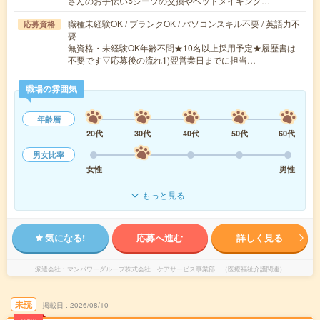
さんのお手伝い○シーツの交換やベッドメイキング…
職種未経験OK / ブランクOK / パソコンスキル不要 / 英語力不
応募資格
要
無資格・未経験OK年齢不問★10名以上採用予定★履歴書は
不要です▽応募後の流れ1)翌営業日までに担当…
職場の雰囲気
年齢層
20代
30代
40代
50代
60代
男女比率
女性
男性
もっと見る
気になる!
応募へ進む
詳しく見る
派遣会社
マンパワーグループ株式会社 ケアサービス事業部 （医療福祉介護関連）
未読
掲載日
2026/08/10