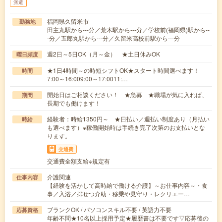
派遣
福岡県久留米市
勤務地
田主丸駅から---分／荒木駅から---分／学校前(福岡県)駅から--
-分／五郎丸駅から---分／久留米高校前駅から---分
週2日～5日OK（月～金） ★土日休みOK
曜日頻度
★1日4時間～の時短シフトOK★スタート時間選べます！
時間
7:00～16:009:00～17:0011:…
開始日はご相談ください！ ★急募 ★職場が気に入れば、
期間
長期でも働けます！
経験者：時給1350円～ ★日払い／週払い制度あり（月払い
時給
も選べます）※稼働開始時は手続き完了次第のお支払いとな
ります。
交通費
交通費全額支給※規定有
介護関連
仕事内容
【経験を活かして高時給で働ける介護】～お仕事内容～・食
事／入浴／排せつ介助・移乗や見守り・レクリエー…
ブランクOK / パソコンスキル不要 / 英語力不要
応募資格
年齢不問★10名以上採用予定★履歴書は不要です▽応募後の