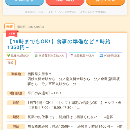
派遣会社
日研トータルソーシング株式会社 メディカルケア事業部
未読
掲載日
2026/08/08
NEW
【16時までもOK!】食事の準備など＊時給
1350円～
職種未経験OK
交通費別途支給あり
土日祝日が休み
WEB登録OK
派遣
福岡県久留米市
勤務地
西鉄久留米駅から---分／南久留米駅から---分／金島(福岡県)
駅から---分／五郎丸駅から---分
平日のみ週3日～OK！
曜日頻度
1日7時間～OK！ 【シフト固定の相談もOK！】▼シフト例
時間
【早番】7:00～16:00／7:30～1…
長期のお仕事です。開始日はご相談ください！ ※急募
期間
無資格未経験：時給1350円～ 経験者：時給1400円～ ※前
時給