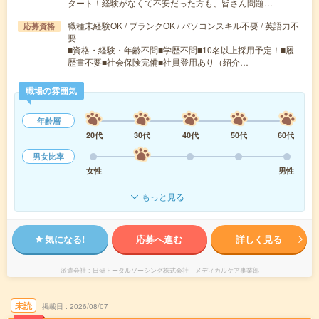
タート！経験がなくて不安だった方も、皆さん問題…
職種未経験OK / ブランクOK / パソコンスキル不要 / 英語力不
応募資格
要
■資格・経験・年齢不問■学歴不問■10名以上採用予定！■履
歴書不要■社会保険完備■社員登用あり（紹介…
職場の雰囲気
年齢層
20代
30代
40代
50代
60代
男女比率
女性
男性
もっと見る
気になる!
応募へ進む
詳しく見る
派遣会社
日研トータルソーシング株式会社 メディカルケア事業部
未読
掲載日
2026/08/07