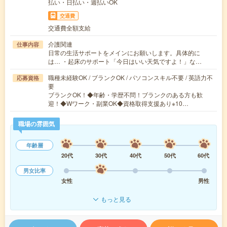
払い・日払い・週払いOK
交通費
交通費全額支給
介護関連
仕事内容
日常の生活サポートをメインにお願いします。具体的に
は… ・起床のサポート「今日はいい天気ですよ！」な…
職種未経験OK / ブランクOK / パソコンスキル不要 / 英語力不
応募資格
要
ブランクOK！◆年齢・学歴不問！ブランクのある方も歓
迎！◆Wワーク・副業OK◆資格取得支援あり※10…
職場の雰囲気
年齢層
20代
30代
40代
50代
60代
男女比率
女性
男性
もっと見る