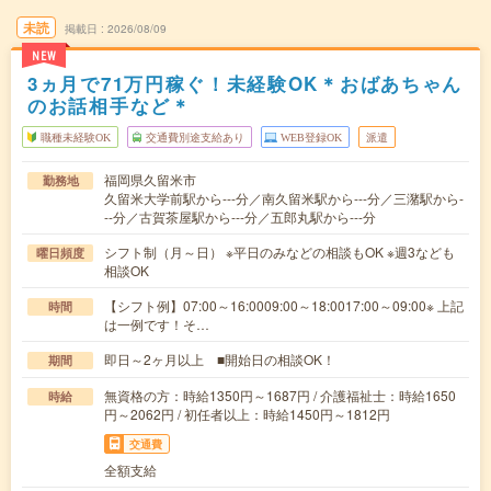
未読
掲載日
2026/08/09
NEW
3ヵ月で71万円稼ぐ！未経験OK＊おばあちゃん
のお話相手など＊
職種未経験OK
交通費別途支給あり
WEB登録OK
派遣
福岡県久留米市
勤務地
久留米大学前駅から---分／南久留米駅から---分／三潴駅から-
--分／古賀茶屋駅から---分／五郎丸駅から---分
シフト制（月～日） ※平日のみなどの相談もOK ※週3なども
曜日頻度
相談OK
【シフト例】07:00～16:0009:00～18:0017:00～09:00※ 上記
時間
は一例です！そ…
即日～2ヶ月以上 ■開始日の相談OK！
期間
無資格の方：時給1350円～1687円 / 介護福祉士：時給1650
時給
円～2062円 / 初任者以上：時給1450円～1812円
交通費
全額支給