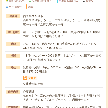
職種未経験OK
交通費別途支給あり
土日祝日が休み
残業なし
WEB登録OK
派遣
福岡県久留米市
勤務地
西鉄久留米駅から---分／南久留米駅から---分／金島(福岡県)
駅から---分／五郎丸駅から---分
週3日～（週2日～も相談OK） ■曜日固定の相談OK！ ■希望
曜日頻度
の曜日があればご相談ください！
9:00～18:00（休憩60分）■ご希望があれば下記シフトも
時間
OK！早番 7:00～16:00遅番 …
【8月中のスタートOK！急募！】2カ月～ ■ご応募から最短
期間
2～3日後に就業が可能です！
無資格未経験：時給1300円～ ■週払いOK ■扶養内OK ■
時給
日収1万400円以上
交通費
交通費全額支給
介護関連
仕事内容
≪自立した生活のための見守りやお手伝い！≫お年寄りが少
人数で生活する「グループホーム」。利用者さんが…
職種未経験OK / ブランクOK / パソコンスキル不要 / 英語力不
応募資格