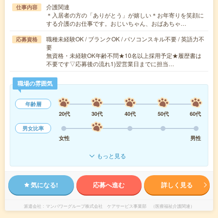
介護関連
仕事内容
＊入居者の方の「ありがとう」が嬉しい＊お年寄りを笑顔に
する介護のお仕事です。おじいちゃん、おばあちゃ…
職種未経験OK / ブランクOK / パソコンスキル不要 / 英語力不
応募資格
要
無資格・未経験OK年齢不問★10名以上採用予定★履歴書は
不要です▽応募後の流れ1)翌営業日までに担当…
職場の雰囲気
年齢層
20代
30代
40代
50代
60代
男女比率
女性
男性
もっと見る
気になる!
応募へ進む
詳しく見る
派遣会社
マンパワーグループ株式会社 ケアサービス事業部 （医療福祉介護関連）