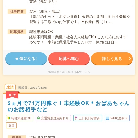
支給（規定あり）
製造（組立・加工）
仕事内容
【部品のセット・ボタン操作】 金属の切削加工を行う機械を
製造する工場でのお仕事です。▼作業内容（1）…
職種未経験OK
応募資格
経験不問職種・業種・社会人未経験OK▼こんな方におすす
めです！・事前に職場見学をしたい方・体力には自…
気になる!
応募へ進む
詳しく見る
派遣会社
株式会社日本ケイテム
未読
掲載日
2026/08/08
NEW
3ヵ月で71万円稼ぐ！未経験OK＊おばあちゃん
のお話相手など
職種未経験OK
交通費別途支給あり
土日祝日が休み
WEB登録OK
派遣
福岡県久留米市
勤務地