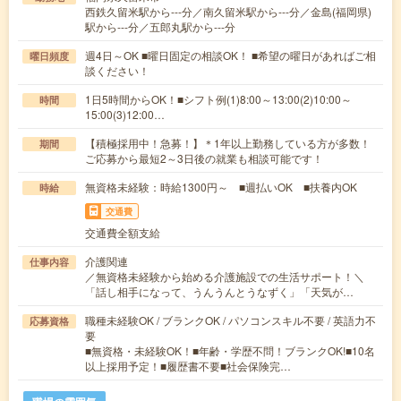
西鉄久留米駅から---分／南久留米駅から---分／金島(福岡県)
駅から---分／五郎丸駅から---分
週4日～OK ■曜日固定の相談OK！ ■希望の曜日があればご相
曜日頻度
談ください！
1日5時間からOK！■シフト例(1)8:00～13:00(2)10:00～
時間
15:00(3)12:00…
【積極採用中！急募！】＊1年以上勤務している方が多数！
期間
ご応募から最短2～3日後の就業も相談可能です！
無資格未経験：時給1300円～ ■週払いOK ■扶養内OK
時給
交通費
交通費全額支給
介護関連
仕事内容
／無資格未経験から始める介護施設での生活サポート！＼
「話し相手になって、うんうんとうなずく」「天気が…
職種未経験OK / ブランクOK / パソコンスキル不要 / 英語力不
応募資格
要
■無資格・未経験OK！■年齢・学歴不問！ブランクOK!■10名
以上採用予定！■履歴書不要■社会保険完…