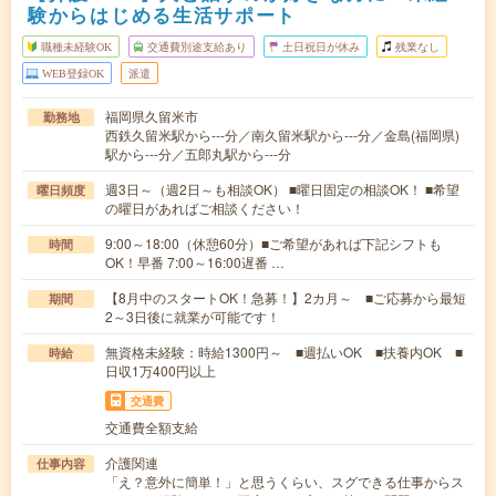
験からはじめる生活サポート
職種未経験OK
交通費別途支給あり
土日祝日が休み
残業なし
WEB登録OK
派遣
福岡県久留米市
勤務地
西鉄久留米駅から---分／南久留米駅から---分／金島(福岡県)
駅から---分／五郎丸駅から---分
週3日～（週2日～も相談OK） ■曜日固定の相談OK！ ■希望
曜日頻度
の曜日があればご相談ください！
9:00～18:00（休憩60分）■ご希望があれば下記シフトも
時間
OK！早番 7:00～16:00遅番 …
【8月中のスタートOK！急募！】2カ月～ ■ご応募から最短
期間
2～3日後に就業が可能です！
無資格未経験：時給1300円～ ■週払いOK ■扶養内OK ■
時給
日収1万400円以上
交通費
交通費全額支給
介護関連
仕事内容
「え？意外に簡単！」と思うくらい、スグできる仕事からス