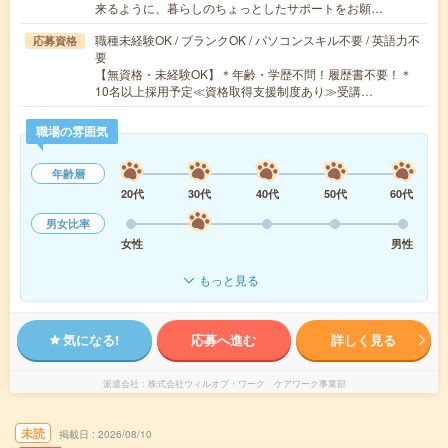
来るように、暮らしのちょっとしたサポートをお願…
職種未経験OK / ブランクOK / パソコンスキル不要 / 英語力不
応募資格
要
【無資格・未経験OK】＊年齢・学歴不問！履歴書不要！＊
10名以上採用予定≪資格取得支援制度あり≫受講…
職場の雰囲気
年齢層
20代
30代
40代
50代
60代
男女比率
女性
男性
もっと見る
気になる!
応募へ進む
詳しく見る
派遣会社
株式会社ウィルオブ・ワーク ケアワーク事業部
未読
掲載日
2026/08/10