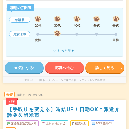
職場の雰囲気
年齢層
20代
30代
40代
50代
60代
男女比率
女性
男性
もっと見る
気になる!
応募へ進む
詳しく見る
派遣会社
日研トータルソーシング株式会社 メディカルケア事業部
未読
掲載日
2026/08/07
NEW
【手取りを変える】時給UP！日勤OK＊派遣介
護＠久留米市
交通費別途支給あり
土日祝日が休み
残業なし
WEB登録OK