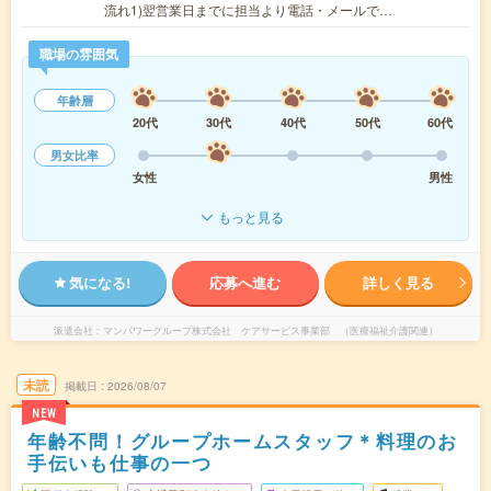
流れ1)翌営業日までに担当より電話・メールで…
職場の雰囲気
年齢層
20代
30代
40代
50代
60代
男女比率
女性
男性
もっと見る
気になる!
応募へ進む
詳しく見る
派遣会社
マンパワーグループ株式会社 ケアサービス事業部 （医療福祉介護関連）
未読
掲載日
2026/08/07
NEW
年齢不問！グループホームスタッフ＊料理のお
手伝いも仕事の一つ