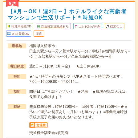
NEW
【8月～OK！週2日～】ホテルライクな高齢者
マンションで生活サポート＊時短OK
職種未経験OK
交通費別途支給あり
土日祝日が休み
残業なし
WEB登録OK
派遣
福岡県久留米市
勤務地
田主丸駅から---分／荒木駅から---分／学校前(福岡県)駅から--
-分／五郎丸駅から---分／久留米高校前駅から---分
週2日～5日OK（月～金） ★土日休みOK
曜日頻度
★1日4時間～の時短シフトOK★スタート時間選べます！
時間
7:00～16:009:00～17:0011:…
開始日はご相談ください！ ★急募 ★職場が気に入れば、
期間
長期でも働けます！
無資格未経験：時給1300円～ 経験者：時給1350円～★日
時給
払い／週払い制度あり（月払いも選べます）※稼働開始時は
手続き完了次第のお支払いとなります。
交通費
交通費全額支給※規定有