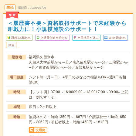
未読
掲載日
2026/08/09
NEW
＜履歴書不要＞資格取得サポートで未経験から
即戦力に！小規模施設のサポート！
職種未経験OK
交通費別途支給あり
土日祝日が休み
WEB登録OK
派遣
福岡県久留米市
勤務地
久留米大学前駅から---分／南久留米駅から---分／三潴駅から-
--分／古賀茶屋駅から---分／五郎丸駅から---分
シフト制（月～日） ※平日のみなどの相談もOK ※週3日も相
曜日頻度
談OK
【シフト例】07:00～16:0009:00～18:0017:00～09:00※ 上記
時間
は一例です！そ…
即日～2ヶ月以上
期間
無資格の方：時給1350円～1687円 / 介護福祉士：時給1650
時給
円～2062円 / 初任者以上：時給1450円～1812円
交通費