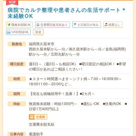
NEW
病院でカルテ整理や患者さんの生活サポート＊
未経験OK
職種未経験OK
交通費別途支給あり
土日祝日が休み
残業なし
WEB登録OK
派遣
福岡県久留米市
勤務地
西鉄久留米駅から---分／南久留米駅から---分／金島(福岡県)
駅から---分／五郎丸駅から---分
週3日～（週2日～も相談OK） ■曜日固定の相談OK！ ■希望
曜日頻度
の曜日があればご相談ください！
★スタート時間選べます～シフト例～7:00～16:009:00～
時間
18:0011:00～20:00など…
【現在も積極採用中！急募！】■2カ月～
期間
無資格未経験：時給1300円～ ■週払いOK ■扶養内OK ■
時給
日収1万400円以上
交通費
交通費全額支給
看護助手
仕事内容