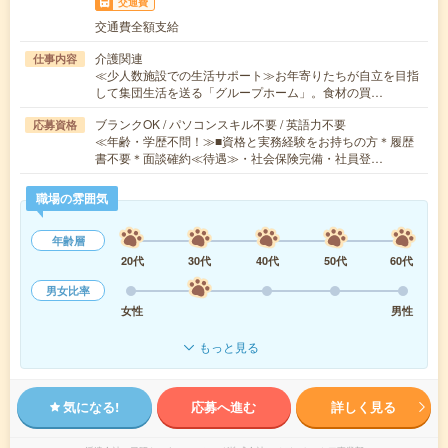
交通費
交通費全額支給
介護関連
仕事内容
≪少人数施設での生活サポート≫お年寄りたちが自立を目指
して集団生活を送る「グループホーム」。食材の買…
ブランクOK / パソコンスキル不要 / 英語力不要
応募資格
≪年齢・学歴不問！≫■資格と実務経験をお持ちの方＊履歴
書不要＊面談確約≪待遇≫・社会保険完備・社員登…
職場の雰囲気
年齢層
20代
30代
40代
50代
60代
男女比率
女性
男性
もっと見る
気になる!
応募へ進む
詳しく見る