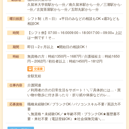
久留米大学前駅から---分／南久留米駅から---分／三潴駅から-
--分／古賀茶屋駅から---分／五郎丸駅から---分
シフト制（月～日） ※平日のみなどの相談もOK ※週3なども
曜日頻度
相談OK
【シフト例】07:00～16:0009:00～18:0017:00～09:00※ 上記
時間
は一例です！そ…
即日～2ヶ月以上 ■開始日の相談OK！
期間
無資格の方：時給1350円～1687円 / 介護福祉士：時給1650
時給
円～2062円 / 初任者以上：時給1450円～1812円
交通費
全額支給
介護関連
仕事内容
／利用者の方の日常生活をサポート！＼▽具体的には…・買
い物や散歩に付き添ったり・折り紙や体操などのレ…
職種未経験OK / ブランクOK / パソコンスキル不要 / 英語力不
応募資格
要
＼無資格＊未経験OK／★年齢不問・ブランクOK★履歴書不
要・来社不要（電話登録OK）★社会保険完備＼…