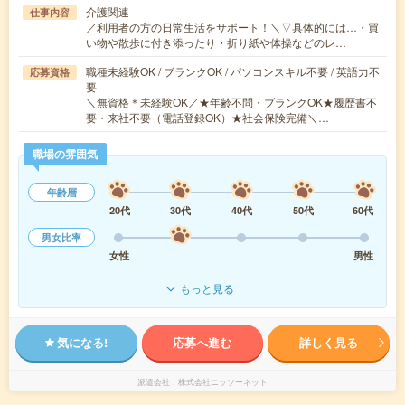
介護関連
仕事内容
／利用者の方の日常生活をサポート！＼▽具体的には…・買
い物や散歩に付き添ったり・折り紙や体操などのレ…
職種未経験OK / ブランクOK / パソコンスキル不要 / 英語力不
応募資格
要
＼無資格＊未経験OK／★年齢不問・ブランクOK★履歴書不
要・来社不要（電話登録OK）★社会保険完備＼…
職場の雰囲気
年齢層
20代
30代
40代
50代
60代
男女比率
女性
男性
もっと見る
気になる!
応募へ進む
詳しく見る
派遣会社
株式会社ニッソーネット