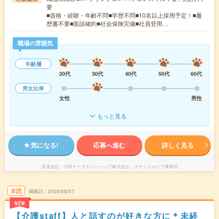
要
■資格・経験・年齢不問■学歴不問■10名以上採用予定！■履
歴書不要■面談確約■社会保険完備■社員登用…
職場の雰囲気
年齢層
20代
30代
40代
50代
60代
男女比率
女性
男性
もっと見る
気になる!
応募へ進む
詳しく見る
派遣会社
日研トータルソーシング株式会社 メディカルケア事業部
未読
掲載日
2026/08/07
NEW
【介護staff】人と話すのが好きな方に＊未経