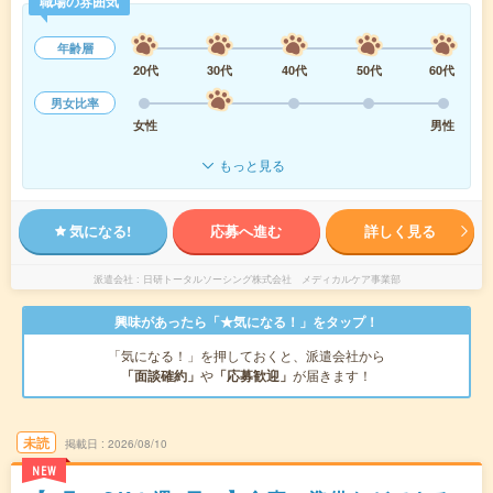
職場の雰囲気
年齢層
20代
30代
40代
50代
60代
男女比率
女性
男性
もっと見る
気になる!
応募へ進む
詳しく見る
派遣会社
日研トータルソーシング株式会社 メディカルケア事業部
興味があったら「★気になる！」をタップ！
「気になる！」を押しておくと、派遣会社から
「面談確約」
や
「応募歓迎」
が届きます！
未読
掲載日
2026/08/10
NEW