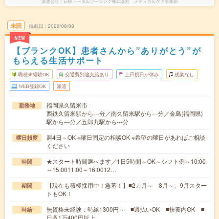
派遣会社
日研トータルソーシング株式会社 メディカルケア事業部
未読
掲載日
2026/08/08
NEW
【ブランクOK】患者さんから”ありがとう”が
もらえる生活サポート
職種未経験OK
交通費別途支給あり
土日祝日が休み
残業なし
WEB登録OK
派遣
福岡県久留米市
勤務地
西鉄久留米駅から---分／南久留米駅から---分／金島(福岡県)
駅から---分／五郎丸駅から---分
週4日～OK ※曜日固定の相談OK ※希望の曜日があればご相談
曜日頻度
ください
★スタート時間選べます／1日5時間～OK～シフト例～10:00
時間
～15:0011:00～16:0012…
【現在も積極採用中！急募！】■2カ月～ 8月～、9月スター
期間
トもOK！
無資格未経験：時給1300円～ ■週払いOK ■扶養内OK ■
時給
日収1万400円以上