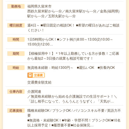
福岡県久留米市
勤務地
西鉄久留米駅から---分／南久留米駅から---分／金島(福岡県)
駅から---分／五郎丸駅から---分
週4日～ ■曜日固定の相談OK！ ■希望の曜日があればご相談
曜日頻度
ください！
1日5時間からOK！■シフト例(1)8:00～13:00(2)10:00～
時間
15:00(3)12:00…
【積極採用中！】＊1年以上勤務している方が多数！ご応募
期間
から最短2～3日後の就業も相談可能です！
無資格未経験：時給1300円～ ■週払いOK ■扶養内OK
時給
交通費
交通費全額支給
介護関連
仕事内容
／無資格未経験から始める介護施設での生活サポート！＼
「話し相手になって、うんうんとうなずく」「天気が…
職種未経験OK / ブランクOK / パソコンスキル不要 / 英語力不
応募資格
要
■無資格・未経験OK！■年齢・学歴不問！ブランクOK!■10名
以上採用予定！■履歴書不要■社会保険完…