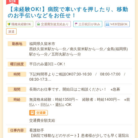
NEW
【未経験OK!】病院で車いすを押したり、移動
のお手伝いなどをお任せ！
職種未経験OK
交通費別途支給あり
土日祝日が休み
WEB登録OK
派遣
福岡県久留米市
勤務地
西鉄久留米駅から---分／南久留米駅から---分／金島(福岡県)
駅から---分／五郎丸駅から---分
平日のみ週3日～OK！
曜日頻度
下記時間帯よりご相談OK07:30-16:30 / 08:00-17:00 /
時間
08:30-17:3…
長期のお仕事です。開始日はご相談ください！ ※急募
期間
無資格未経験：時給1350円～ 経験者：時給1400円～ ※前
時給
払い・日払い・週払いOK
交通費
交通費全額支給
看護助手
仕事内容
【病院で移動などのサポート】患者様が少しでも早く退院出