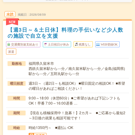
未読
掲載日
2026/08/09
NEW
【週3日～＆土日休】料理の手伝いなど少人数
の施設で自立を支援
交通費別途支給あり
土日祝日が休み
残業なし
WEB登録OK
派遣
福岡県久留米市
勤務地
西鉄久留米駅から---分／南久留米駅から---分／金島(福岡県)
駅から---分／五郎丸駅から---分
週3日～（週2日～も相談OK） ■曜日固定の相談OK！ ■希望
曜日頻度
の曜日があればご相談ください！
9:00～18:00（休憩60分）■ご希望があれば下記シフトも
時間
OK！早番 7:00～16:00遅番 …
【現在も積極採用中！急募！】2カ月～ ■ご応募から最短2
期間
～3日後の就業も相談可能です！
時給1350円～ ■週払いOK
時給