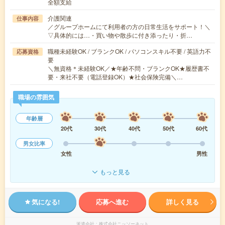
全額支給
介護関連
仕事内容
／グループホームにて利用者の方の日常生活をサポート！＼
▽具体的には…・買い物や散歩に付き添ったり・折…
職種未経験OK / ブランクOK / パソコンスキル不要 / 英語力不
応募資格
要
＼無資格＊未経験OK／★年齢不問・ブランクOK★履歴書不
要・来社不要（電話登録OK）★社会保険完備＼…
職場の雰囲気
年齢層
20代
30代
40代
50代
60代
男女比率
女性
男性
もっと見る
気になる!
応募へ進む
詳しく見る
派遣会社
株式会社ニッソーネット