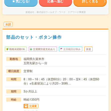
気になる!
応募へ進む
詳しく見る
派遣会社
株式会社ウィルオブ・ワーク ケアワーク事業部
未読
部品のセット・ボタン操作
職種未経験OK
交通費別途支給あり
土日祝日が休み
派遣
福岡県久留米市
勤務地
五郎丸駅から---分
交替制
曜日頻度
8：00～16：45（休憩60分）20：00～翌4：45（休憩60
時間
分）※生産状況により月20～30時…
3か月以上
期間
時給1350円
時給
交通費