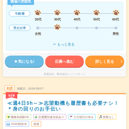
職場の雰囲気
年齢層
20代
30代
40代
50代
60代
男女比率
女性
男性
もっと見る
気になる!
応募へ進む
詳しく見る
派遣会社
株式会社ニッソーネット
未読
掲載日
2026/08/07
NEW
≪週4日5h～≫志望動機も履歴書も必要ナシ！
＊身の回りのお手伝い
職種未経験OK
交通費別途支給あり
土日祝日が休み
残業なし
WEB登録OK
派遣