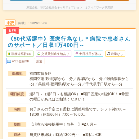
派遣会社
株式会社綜合キャリアオプション オフィスワーク事業部
未読
掲載日
2026/08/06
NEW
《50代活躍中》医療行為なし＊病院で患者さん
のサポート／日収1万400円～
職種未経験OK
交通費別途支給あり
土日祝日が休み
残業なし
WEB登録OK
派遣
福岡市博多区
勤務地
福岡空港(鉄道)駅から---分／吉塚駅から---分／雑餉隈駅から--
-分／呉服町(福岡県)駅から---分／千代県庁口駅から---分
週3日～（週2日～も相談OK） ■曜日固定の相談OK！ ■希望
曜日頻度
の曜日があればご相談ください！
お子さんの予定にも柔軟に調整可能です。シフト例9:00～
時間
18:00（休憩60分）7:00～16:00…
【現在も積極採用中！急募！】■2カ月～
期間
無資格未経験：時給1300円～ ■週払いOK
時給