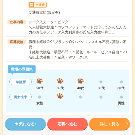
交通費
交通費支給(規定有)
データ入力・タイピング
仕事内容
＼未経験大歓迎＊コツコツフォーマットに沿ってかんたん入
力のお仕事／データ入力利用客の氏名入力生年月日…
職種未経験OK / ブランクOK / パソコンスキル不要 / 英語力不
応募資格
要
未経験大歓迎！学歴不問！＊髪色・ネイル・ピアス自由＊20
名以上大募集！＊副業・WワークOK
職場の雰囲気
年齢層
20代
30代
40代
50代
60代
男女比率
女性
男性
気になる!
応募へ進む
詳しく見る