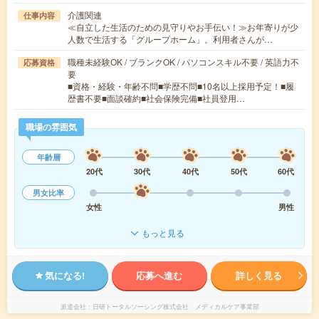
介護関連
仕事内容
≪自立した生活のための見守りやお手伝い！≫お年寄りが少
人数で生活する「グループホーム」。利用者さんが…
職種未経験OK / ブランクOK / パソコンスキル不要 / 英語力不
応募資格
要
■資格・経験・年齢不問■学歴不問■10名以上採用予定！■履
歴書不要■面談確約■社会保険完備■社員登用…
職場の雰囲気
年齢層
20代
30代
40代
50代
60代
男女比率
女性
男性
もっと見る
気になる!
応募へ進む
詳しく見る
派遣会社
日研トータルソーシング株式会社 メディカルケア事業部