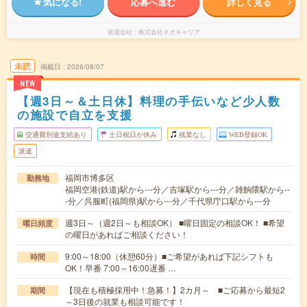
気になる!
応募へ進む
詳しく見る
派遣会社
株式会社ネオキャリア
未読
掲載日
2026/08/07
NEW
【週3日～＆土日休】料理の手伝いなど少人数
の施設で自立を支援
交通費別途支給あり
土日祝日が休み
残業なし
WEB登録OK
派遣
福岡市博多区
勤務地
福岡空港(鉄道)駅から---分／吉塚駅から---分／雑餉隈駅から--
-分／呉服町(福岡県)駅から---分／千代県庁口駅から---分
週3日～（週2日～も相談OK） ■曜日固定の相談OK！ ■希望
曜日頻度
の曜日があればご相談ください！
9:00～18:00（休憩60分）■ご希望があれば下記シフトも
時間
OK！早番 7:00～16:00遅番 …
【現在も積極採用中！急募！】2カ月～ ■ご応募から最短2
期間
～3日後の就業も相談可能です！