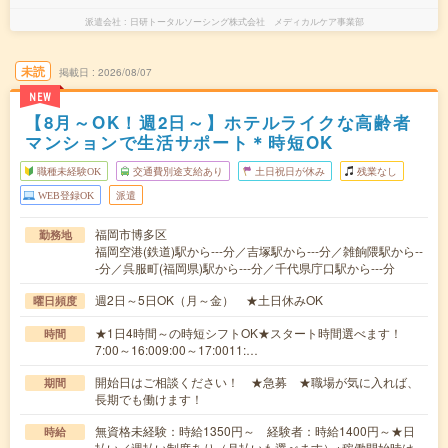
派遣会社
日研トータルソーシング株式会社 メディカルケア事業部
未読
掲載日
2026/08/07
NEW
【8月～OK！週2日～】ホテルライクな高齢者
マンションで生活サポート＊時短OK
職種未経験OK
交通費別途支給あり
土日祝日が休み
残業なし
WEB登録OK
派遣
福岡市博多区
勤務地
福岡空港(鉄道)駅から---分／吉塚駅から---分／雑餉隈駅から--
-分／呉服町(福岡県)駅から---分／千代県庁口駅から---分
週2日～5日OK（月～金） ★土日休みOK
曜日頻度
★1日4時間～の時短シフトOK★スタート時間選べます！
時間
7:00～16:009:00～17:0011:…
開始日はご相談ください！ ★急募 ★職場が気に入れば、
期間
長期でも働けます！
無資格未経験：時給1350円～ 経験者：時給1400円～★日
時給
払い／週払い制度あり（月払いも選べます）※稼働開始時は