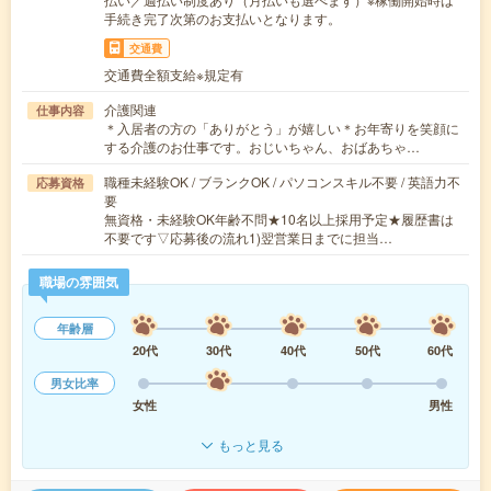
手続き完了次第のお支払いとなります。
交通費
交通費全額支給※規定有
介護関連
仕事内容
＊入居者の方の「ありがとう」が嬉しい＊お年寄りを笑顔に
する介護のお仕事です。おじいちゃん、おばあちゃ…
職種未経験OK / ブランクOK / パソコンスキル不要 / 英語力不
応募資格
要
無資格・未経験OK年齢不問★10名以上採用予定★履歴書は
不要です▽応募後の流れ1)翌営業日までに担当…
職場の雰囲気
年齢層
20代
30代
40代
50代
60代
男女比率
女性
男性
もっと見る