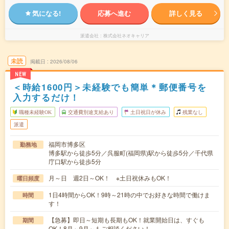
気になる!
応募へ進む
詳しく見る
派遣会社
株式会社ネオキャリア
未読
掲載日
2026/08/06
NEW
＜時給1600円＞未経験でも簡単＊郵便番号を
入力するだけ！
職種未経験OK
交通費別途支給あり
土日祝日が休み
残業なし
派遣
福岡市博多区
勤務地
博多駅から徒歩5分／呉服町(福岡県)駅から徒歩5分／千代県
庁口駅から徒歩5分
月～日 週2日～OK！ ※土日祝休みもOK！
曜日頻度
1日4時間からOK！9時～21時の中でお好きな時間で働けま
時間
す！
【急募】即日～短期も長期もOK！就業開始日は、すぐも
期間
OK！8月～9月～もご相談ください！