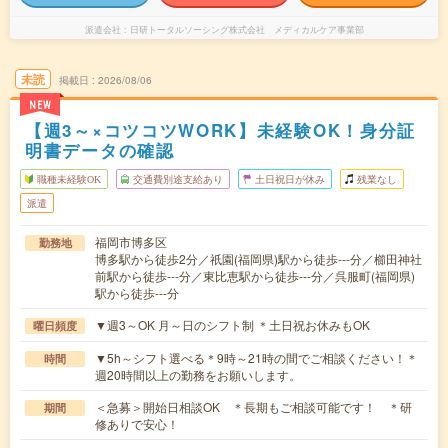
派遣会社
日研トータルソーシング株式会社 メディカルケア事業部
未読
掲載日
2026/08/06
NEW
【週3～×コツコツWORK】未経験OK！身分証
明書データの確認
職種未経験OK
交通費別途支給あり
土日祝日が休み
残業なし
派遣
福岡市博多区
勤務地
博多駅から徒歩2分／祇園(福岡県)駅から徒歩---分／櫛田神社
前駅から徒歩---分／東比恵駅から徒歩---分／呉服町(福岡県)
駅から徒歩---分
▼週3～OK 月～日のシフト制 ＊土日祝お休みもOK
曜日頻度
▼5h～シフト選べる＊9時～21時の間でご相談ください！＊
時間
週20時間以上の勤務をお願いします。
＜急募＞開始日相談OK ＊長期もご相談可能です！ ＊研
期間
修ありで安心！