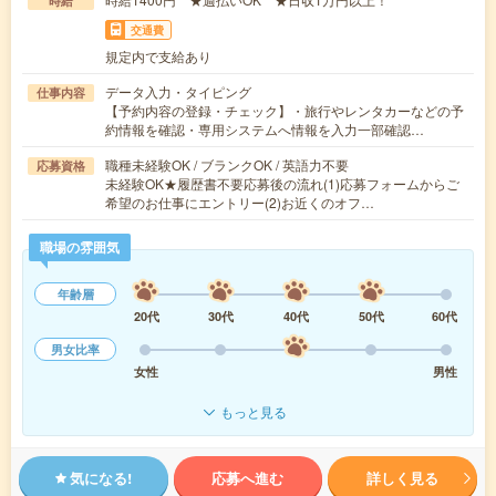
時給
交通費
規定内で支給あり
データ入力・タイピング
仕事内容
【予約内容の登録・チェック】・旅行やレンタカーなどの予
約情報を確認・専用システムへ情報を入力一部確認…
職種未経験OK / ブランクOK / 英語力不要
応募資格
未経験OK★履歴書不要応募後の流れ(1)応募フォームからご
希望のお仕事にエントリー(2)お近くのオフ…
職場の雰囲気
年齢層
20代
30代
40代
50代
60代
男女比率
女性
男性
もっと見る
気になる!
応募へ進む
詳しく見る