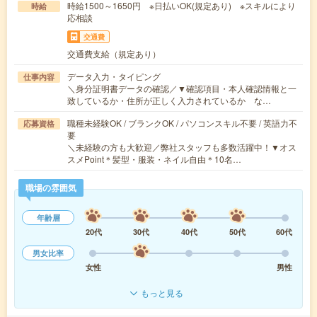
時給1500～1650円 ※日払いOK(規定あり) ※スキルにより
時給
応相談
交通費
交通費支給（規定あり）
データ入力・タイピング
仕事内容
＼身分証明書データの確認／▼確認項目・本人確認情報と一
致しているか・住所が正しく入力されているか な…
職種未経験OK / ブランクOK / パソコンスキル不要 / 英語力不
応募資格
要
＼未経験の方も大歓迎／弊社スタッフも多数活躍中！▼オス
スメPoint＊髪型・服装・ネイル自由＊10名…
職場の雰囲気
年齢層
20代
30代
40代
50代
60代
男女比率
女性
男性
もっと見る