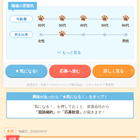
職場の雰囲気
年齢層
20代
30代
40代
50代
60代
男女比率
女性
男性
もっと見る
気になる!
応募へ進む
詳しく見る
派遣会社
日研トータルソーシング株式会社 メディカルケア事業部
興味があったら「★気になる！」をタップ！
「気になる！」を押しておくと、派遣会社から
「面談確約」
や
「応募歓迎」
が届きます！
未読
掲載日
2026/08/07
NEW