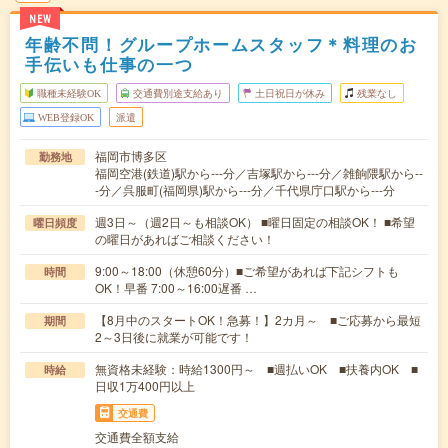
NEW
年齢不問！グループホームスタッフ＊料理のお
手伝いも仕事の一つ
職種未経験OK
交通費別途支給あり
土日祝日が休み
残業なし
WEB登録OK
派遣
福岡市博多区
勤務地
福岡空港(鉄道)駅から---分／吉塚駅から---分／雑餉隈駅から--
-分／呉服町(福岡県)駅から---分／千代県庁口駅から---分
週3日～（週2日～も相談OK） ■曜日固定の相談OK！ ■希望
曜日頻度
の曜日があればご相談ください！
9:00～18:00（休憩60分）■ご希望があれば下記シフトも
時間
OK！早番 7:00～16:00遅番 …
【8月中のスタートOK！急募！】2カ月～ ■ご応募から最短
期間
2～3日後に就業が可能です！
無資格未経験：時給1300円～ ■週払いOK ■扶養内OK ■
時給
日収1万400円以上
交通費
交通費全額支給