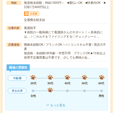
無資格未経験：時給1300円～ ■週払いOK ■扶養内OK ■
時給
日収1万400円以上
交通費
交通費全額支給
看護助手
仕事内容
▼病院の一般病棟にて看護師さんのサポート！＜具体的に
は…＞〇カルテをファイリングする〇チェックシート…
職種未経験OK / ブランクOK / パソコンスキル不要 / 英語力不
応募資格
要
無資格・未経験OK年齢・学歴不問 ブランクOK★10名以上
採用予定履歴書は不要です。少しでも興味があ…
職場の雰囲気
年齢層
20代
30代
40代
50代
60代
男女比率
女性
男性
もっと見る