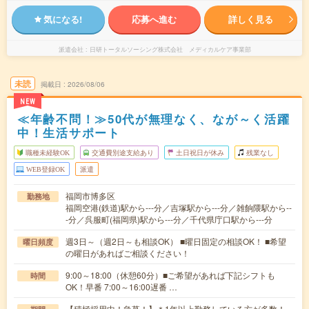
気になる!
応募へ進む
詳しく見る
派遣会社
日研トータルソーシング株式会社 メディカルケア事業部
未読
掲載日
2026/08/06
NEW
≪年齢不問！≫50代が無理なく、なが～く活躍
中！生活サポート
職種未経験OK
交通費別途支給あり
土日祝日が休み
残業なし
WEB登録OK
派遣
福岡市博多区
勤務地
福岡空港(鉄道)駅から---分／吉塚駅から---分／雑餉隈駅から--
-分／呉服町(福岡県)駅から---分／千代県庁口駅から---分
週3日～（週2日～も相談OK） ■曜日固定の相談OK！ ■希望
曜日頻度
の曜日があればご相談ください！
9:00～18:00（休憩60分）■ご希望があれば下記シフトも
時間
OK！早番 7:00～16:00遅番 …
【積極採用中！急募！】＊1年以上勤務している方が多数！