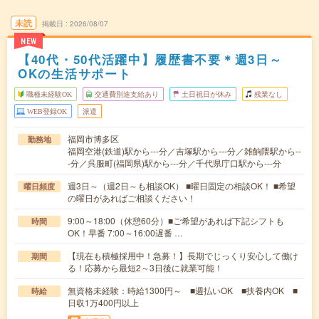
未読
掲載日
2026/08/07
NEW
【40代・50代活躍中】履歴書不要＊週3日～
OKの生活サポート
職種未経験OK
交通費別途支給あり
土日祝日が休み
残業なし
WEB登録OK
派遣
福岡市博多区
勤務地
福岡空港(鉄道)駅から---分／吉塚駅から---分／雑餉隈駅から--
-分／呉服町(福岡県)駅から---分／千代県庁口駅から---分
週3日～（週2日～も相談OK） ■曜日固定の相談OK！ ■希望
曜日頻度
の曜日があればご相談ください！
9:00～18:00（休憩60分）■ご希望があれば下記シフトも
時間
OK！早番 7:00～16:00遅番 …
【現在も積極採用中！急募！】長期でじっくり安心して働け
期間
る！応募から最短2～3日後に就業可能！
無資格未経験：時給1300円～ ■週払いOK ■扶養内OK ■
時給
日収1万400円以上