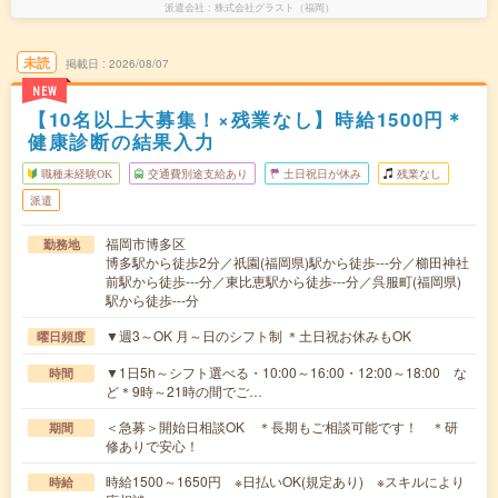
派遣会社
株式会社グラスト（福岡）
未読
掲載日
2026/08/07
NEW
【10名以上大募集！×残業なし】時給1500円＊
健康診断の結果入力
職種未経験OK
交通費別途支給あり
土日祝日が休み
残業なし
派遣
福岡市博多区
勤務地
博多駅から徒歩2分／祇園(福岡県)駅から徒歩---分／櫛田神社
前駅から徒歩---分／東比恵駅から徒歩---分／呉服町(福岡県)
駅から徒歩---分
▼週3～OK 月～日のシフト制 ＊土日祝お休みもOK
曜日頻度
▼1日5h～シフト選べる・10:00～16:00・12:00～18:00 な
時間
ど＊9時～21時の間でご…
＜急募＞開始日相談OK ＊長期もご相談可能です！ ＊研
期間
修ありで安心！
時給1500～1650円 ※日払いOK(規定あり) ※スキルにより
時給