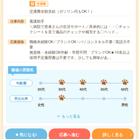
交通費
交通費全額支給（ガソリン代もOK！）
看護助手
仕事内容
＼病院で患者さんの生活サポート／具体的には・・〇チェッ
クシートを見て備品のチェックや補充する〇ベッド…
職種未経験OK / ブランクOK / パソコンスキル不要 / 英語力不
応募資格
要
無資格・未経験OK年齢・学歴不問 ブランクOK★10名以上
採用予定履歴書は不要です。少しでも興味があ…
職場の雰囲気
年齢層
20代
30代
40代
50代
60代
男女比率
女性
男性
もっと見る
気になる!
応募へ進む
詳しく見る