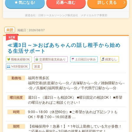
気になる!
応募へ進む
詳しく見る
派遣会社
日研トータルソーシング株式会社 メディカルケア事業部
未読
掲載日
2026/08/07
NEW
≪週3日～≫おばあちゃんの話し相手から始め
る生活サポート
職種未経験OK
交通費別途支給あり
土日祝日が休み
残業なし
WEB登録OK
派遣
福岡市博多区
勤務地
福岡空港(鉄道)駅から---分／吉塚駅から---分／雑餉隈駅から--
-分／呉服町(福岡県)駅から---分／千代県庁口駅から---分
週3日～（週2日～も相談OK） ■曜日固定の相談OK！ ■希望
曜日頻度
の曜日があればご相談ください！
9:00～18:00（休憩60分）■ご希望があれば下記シフトも
時間
OK！早番 7:00～16:00遅番 …
【積極採用中！急募！】＊1年以上勤務している方が多数！
期間
ご応募から最短2～3日後の就業も相談可能です！