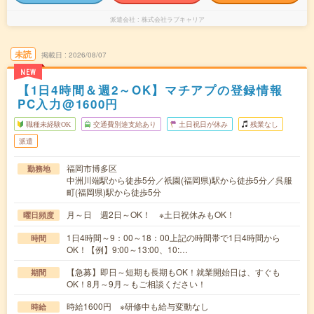
派遣会社
株式会社ラブキャリア
未読
掲載日
2026/08/07
NEW
【1日4時間＆週2～OK】マチアプの登録情報
PC入力@1600円
職種未経験OK
交通費別途支給あり
土日祝日が休み
残業なし
派遣
福岡市博多区
勤務地
中洲川端駅から徒歩5分／祇園(福岡県)駅から徒歩5分／呉服
町(福岡県)駅から徒歩5分
月～日 週2日～OK！ ※土日祝休みもOK！
曜日頻度
1日4時間～9：00～18：00上記の時間帯で1日4時間から
時間
OK！【例】9:00～13:00、10:…
【急募】即日～短期も長期もOK！就業開始日は、すぐも
期間
OK！8月～9月～もご相談ください！
時給1600円 ※研修中も給与変動なし
時給