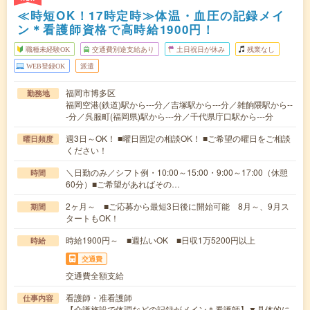
≪時短OK！17時定時≫体温・血圧の記録メイ
ン＊看護師資格で高時給1900円！
職種未経験OK
交通費別途支給あり
土日祝日が休み
残業なし
WEB登録OK
派遣
福岡市博多区
勤務地
福岡空港(鉄道)駅から---分／吉塚駅から---分／雑餉隈駅から--
-分／呉服町(福岡県)駅から---分／千代県庁口駅から---分
週3日～OK！ ■曜日固定の相談OK！ ■ご希望の曜日をご相談
曜日頻度
ください！
＼日勤のみ／シフト例・10:00～15:00・9:00～17:00（休憩
時間
60分）■ご希望があればその…
2ヶ月～ ■ご応募から最短3日後に開始可能 8月～、9月ス
期間
タートもOK！
時給1900円～ ■週払いOK ■日収1万5200円以上
時給
交通費
交通費全額支給
看護師・准看護師
仕事内容
【介護施設で体調などの記録がメイン＊看護師】▼具体的に