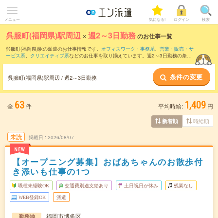
メニュー
気になる!
ログイン
検索
呉服町(福岡県)駅周辺
×
週2～3日勤務
のお仕事一覧
呉服町(福岡県)駅の派遣のお仕事情報です。
オフィスワーク・事務系
、
営業・販売・サ
ービス系
、
クリエイティブ系
などのお仕事を取り揃えています。週2～3日勤務の条件
の他に、
職種未経験OK
、
10名以上の大量募集
、
友だちと一緒の応募OK
などのこだわ
り条件も取り揃えています。
条件の変更
呉服町(福岡県)駅周辺 / 週2～3日勤務
63
1,409
全
件
平均時給:
円
時給順
新着順
未読
掲載日
2026/08/07
NEW
【オープニング募集】おばあちゃんのお散歩付
き添いも仕事の1つ
職種未経験OK
交通費別途支給あり
土日祝日が休み
残業なし
WEB登録OK
派遣
福岡市博多区
勤務地