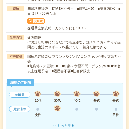
無資格未経験：時給1300円～ ■週払いOK ■扶養内OK ■
時給
日収1万400円以上
交通費
交通費全額支給（ガソリン代もOK！）
介護関連
仕事内容
≪お話し相手になるだけでも立派な介護！≫＊お年寄りが昼
間だけ生活のサポートを受けたり、気分転換できる…
職種未経験OK / ブランクOK / パソコンスキル不要 / 英語力不
応募資格
要
■無資格・未経験OK！■年齢・学歴不問！ブランクOK!■10名
以上採用予定！■履歴書不要■社会保険完…
職場の雰囲気
年齢層
20代
30代
40代
50代
60代
男女比率
女性
男性
もっと見る