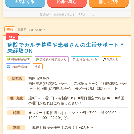
気になる!
応募へ進む
詳しく見る
派遣会社
株式会社グラスト 博多オフィス
未読
掲載日
2026/08/06
NEW
病院でカルテ整理や患者さんの生活サポート＊
未経験OK
職種未経験OK
交通費別途支給あり
土日祝日が休み
残業なし
WEB登録OK
派遣
福岡市博多区
勤務地
福岡空港(鉄道)駅から---分／吉塚駅から---分／雑餉隈駅から--
-分／呉服町(福岡県)駅から---分／千代県庁口駅から---分
週3日～（週2日～も相談OK） ■曜日固定の相談OK！ ■希望
曜日頻度
の曜日があればご相談ください！
★スタート時間選べます～シフト例～7:00～16:009:00～
時間
18:0011:00～20:00など…
【現在も積極採用中！急募！】■2カ月～
期間