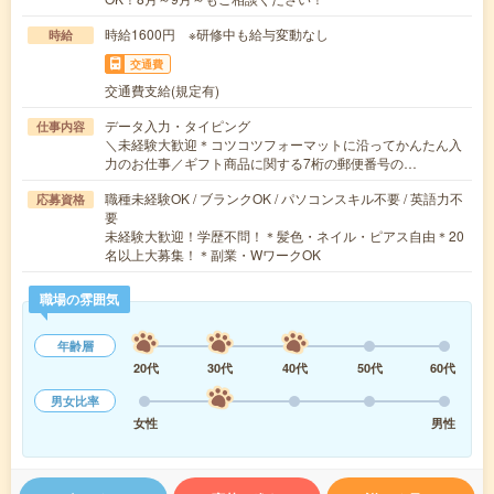
時給1600円 ※研修中も給与変動なし
時給
交通費
交通費支給(規定有)
データ入力・タイピング
仕事内容
＼未経験大歓迎＊コツコツフォーマットに沿ってかんたん入
力のお仕事／ギフト商品に関する7桁の郵便番号の…
職種未経験OK / ブランクOK / パソコンスキル不要 / 英語力不
応募資格
要
未経験大歓迎！学歴不問！＊髪色・ネイル・ピアス自由＊20
名以上大募集！＊副業・WワークOK
職場の雰囲気
年齢層
20代
30代
40代
50代
60代
男女比率
女性
男性