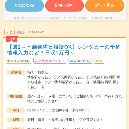
気になる!
応募へ進む
詳しく見る
派遣会社
マンパワーグループ株式会社 ケアサービス事業部 （医療福祉介護関連）
未読
掲載日
2026/08/07
NEW
【週2～＊勤務曜日相談OK】レンタカーの予約
情報入力など＊日収1万円～
職種未経験OK
交通費別途支給あり
WEB登録OK
派遣
福岡市博多区
勤務地
博多駅から徒歩5分／天神駅から徒歩5分／呉服町(福岡県)駅
から徒歩---分／中洲川端駅から徒歩---分／祇園(福岡県)駅か
ら徒歩---分
週2～ 月～日 ★曜日についてはご相談可能 ⇒平日のみもお気
曜日頻度
軽にご相談ください！
09:00～18:00（実働8時間 休憩1時間）
時間
即日～短期 ＊長期のお仕事もご紹介可能です！
期間
時給1400円 ★週払いOK ★日収1万円以上！