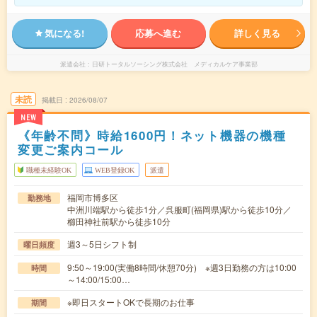
気になる!
応募へ進む
詳しく見る
派遣会社
日研トータルソーシング株式会社 メディカルケア事業部
未読
掲載日
2026/08/07
NEW
《年齢不問》時給1600円！ネット機器の機種
変更ご案内コール
職種未経験OK
WEB登録OK
派遣
福岡市博多区
勤務地
中洲川端駅から徒歩1分／呉服町(福岡県)駅から徒歩10分／
櫛田神社前駅から徒歩10分
週3～5日シフト制
曜日頻度
9:50～19:00(実働8時間/休憩70分) ※週3日勤務の方は10:00
時間
～14:00/15:00…
※即日スタートOKで長期のお仕事
期間