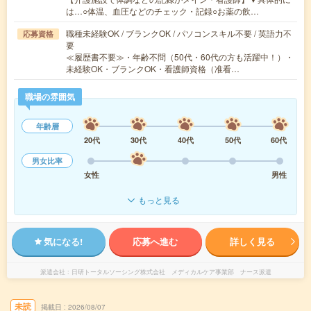
は…○体温、血圧などのチェック・記録○お薬の飲…
職種未経験OK / ブランクOK / パソコンスキル不要 / 英語力不
応募資格
要
≪履歴書不要≫・年齢不問（50代・60代の方も活躍中！）・
未経験OK・ブランクOK・看護師資格（准看…
職場の雰囲気
年齢層
20代
30代
40代
50代
60代
男女比率
女性
男性
もっと見る
気になる!
応募へ進む
詳しく見る
派遣会社
日研トータルソーシング株式会社 メディカルケア事業部 ナース派遣
未読
掲載日
2026/08/07