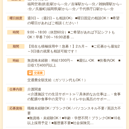
福岡空港(鉄道)駅から---分／吉塚駅から---分／雑餉隈駅から--
-分／呉服町(福岡県)駅から---分／千代県庁口駅から---分
週3日～（週2日～も相談OK） ■曜日固定の相談OK！ ■希望
曜日頻度
の曜日があればご相談ください！
9:00～18:00（休憩60分）■ご希望があれば下記シフトも
時間
OK！早番 7:00～16:00遅番 …
【現在も積極採用中！急募！】2カ月～ ■ご応募から最短2
期間
～3日後の就業も相談可能です！
無資格未経験：時給1300円～ ■週払いOK ■扶養内OK ■
時給
日収1万400円以上
交通費
交通費全額支給（ガソリン代もOK！）
介護関連
仕事内容
≪介護施設での生活サポート≫▽具体的なお仕事は…・食事
の配膳や食事中の見守り・トイレやお風呂のサポー…
職種未経験OK / ブランクOK / パソコンスキル不要 / 英語力不
応募資格
要
■無資格・未経験OK！■年齢・学歴不問！ブランクOK!■10名
以上採用予定！■履歴書不要■社会保険完…