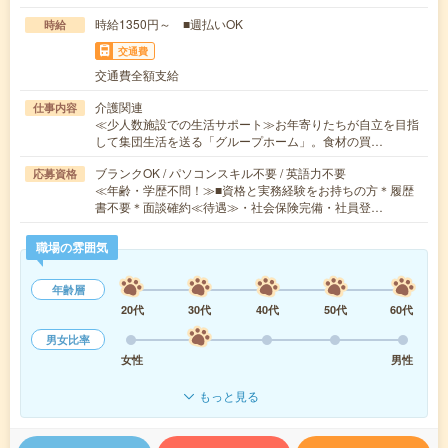
時給1350円～ ■週払いOK
時給
交通費
交通費全額支給
介護関連
仕事内容
≪少人数施設での生活サポート≫お年寄りたちが自立を目指
して集団生活を送る「グループホーム」。食材の買…
ブランクOK / パソコンスキル不要 / 英語力不要
応募資格
≪年齢・学歴不問！≫■資格と実務経験をお持ちの方＊履歴
書不要＊面談確約≪待遇≫・社会保険完備・社員登…
職場の雰囲気
年齢層
20代
30代
40代
50代
60代
男女比率
女性
男性
もっと見る