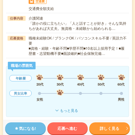
交通費
交通費全額支給
介護関連
仕事内容
「誰かの役に立ちたい」「人と話すことが好き」そんな気持
ちがあれば大丈夫。無資格・未経験から始められる…
職種未経験OK / ブランクOK / パソコンスキル不要 / 英語力不
応募資格
要
■資格・経験・年齢不問■学歴不問■10名以上採用予定！■履
歴書・志望動機不要■面談確約■社会保険完備…
職場の雰囲気
年齢層
20代
30代
40代
50代
60代
男女比率
女性
男性
もっと見る
気になる!
応募へ進む
詳しく見る