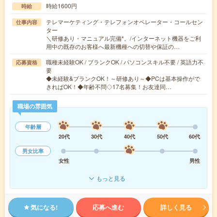
時給1600円
時給
テレマーケティング・テレフォンオペレーター・コールセン
仕事内容
ター
＼研修あり・マニュアル完備*。/インターネット機器をご利
用中の既存のお客様へ最新機種への切替や保証の…
職種未経験OK / ブランクOK / パソコンスキル不要 / 英語力不
応募資格
要
◆未経験&ブランクOK！～研修あり～◆PCは基本操作がで
きればOK！◆年齢不問◇17名募集！お友達同…
職場の雰囲気
年齢層
20代
30代
40代
50代
60代
男女比率
女性
男性
もっと見る
気になる!
応募へ進む
詳しく見る