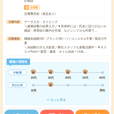
応相談
交通費
交通費支給（規定あり）
データ入力・タイピング
仕事内容
＼健康診断の結果入力／▼具体的には・氏名に誤りがないか
確認・再受診の案内を作成 などシンプルな作業で…
職種未経験OK / ブランクOK / パソコンスキル不要 / 英語力不
応募資格
要
＼未経験の方も大歓迎／弊社スタッフも多数活躍中！▼オス
スメPoint＊髪型・服装・ネイル自由＊10名…
職場の雰囲気
年齢層
20代
30代
40代
50代
60代
男女比率
女性
男性
もっと見る