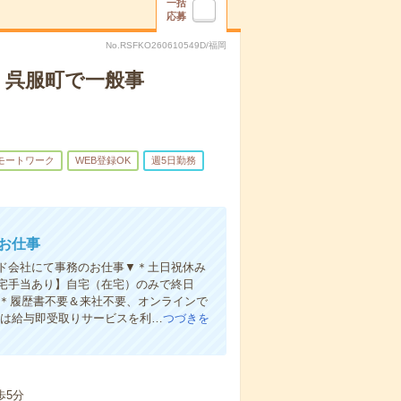
一括
応募
No.RSFKO260610549D/福岡
K！呉服町で一般事
モートワーク
WEB登録OK
週5日勤務
のお仕事
カード会社にて事務のお仕事▼＊土日祝休み
宅手当あり】自宅（在宅）のみで終日
り＊履歴書不要＆来社不要、オンラインで
仕事は給与即受取りサービスを利…
つづきを
歩5分