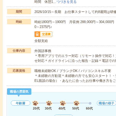
時間 休憩1…
つづきを見る
期間
2026/10/15～長期 お仕事スタートして約8週間は研
時給
時給1800円～1900円 月収例 288,000円～304,000
0～2375円♪
交通費
全額支給
仕事内容
外国語事務
＊専用アプリでのエラー対応（リモート操作で対応！
せ対応＊ガイドラインに沿った報告・記録＊電話での
応募資格
職種未経験OK / ブランクOK / パソコンスキル不要
＊未経験の方歓迎＊未経験の方でも安心スタート！・
EL面談の場合）・あなたに合ったお仕事や働き方を
職場の雰囲気
年齢層
職場の様子
20代
30代
40代
50代
60代