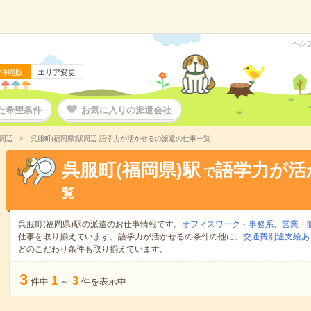
ヘル
沖縄版
エリア変更
た希望条件
お気に入りの派遣会社
駅周辺
呉服町(福岡県)駅周辺 語学力が活かせるの派遣の仕事一覧
呉服町(福岡県)駅
語学力が活
で
覧
呉服町(福岡県)駅の派遣のお仕事情報です。
オフィスワーク・事務系
、
営業・
仕事を取り揃えています。語学力が活かせるの条件の他に、
交通費別途支給あ
どのこだわり条件も取り揃えています。
3
1
3
件中
～
件を表示中