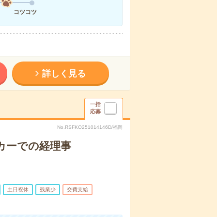
コツコツ
詳しく見る
一括
応募
No.RSFKO251014146D/福岡
ーカーでの経理事
土日祝休
残業少
交費支給