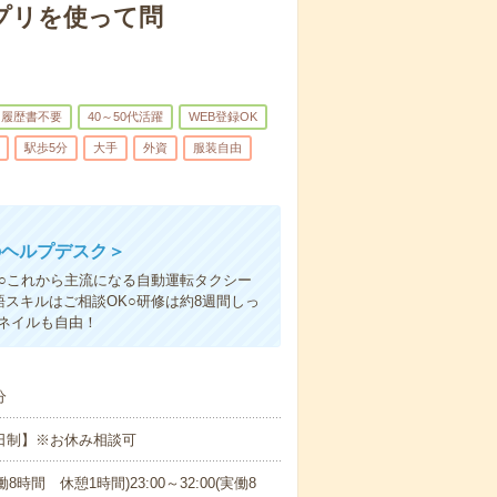
アプリを使って問
履歴書不要
40～50代活躍
WEB登録OK
駅歩5分
大手
外資
服装自由
のヘルプデスク＞
○これから主流になる自動運転タクシー
スキルはご相談OK○研修は約8週間しっ
ネイルも自由！
分
2日制】※お休み相談可
実働8時間 休憩1時間)23:00～32:00(実働8