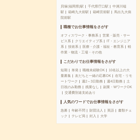
貝塚(福岡県)駅
千代県庁口駅
中洲川端
駅
箱崎九大前駅
箱崎宮前駅
馬出九大病
院前駅
職種でお仕事情報をさがす
オフィスワーク・事務系
営業・販売・サー
ビス系
クリエイティブ系
IT・エンジニア
系
技術系
医療・介護・福祉・教育系
軽
作業・物流・工場・その他
こだわりでお仕事情報をさがす
短期
単発
職種未経験OK
10名以上の大
量募集
友だちと一緒の応募OK
在宅・リモ
ートワーク
週2～3日勤務
週4日勤務
土
日祝のみ勤務
残業なし
副業・WワークOK
交通費別途支給あり
人気のワードでお仕事情報をさがす
急募
年齢不問
財団法人
英語
書類チェ
ック
テレビ局
封入
大学