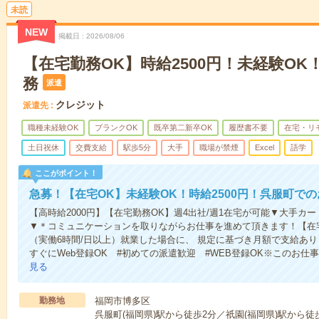
未読
NEW
掲載日
2026/08/06
【在宅勤務OK】時給2500円！未経験O
務
派遣
クレジット
派遣先
職種未経験OK
ブランクOK
既卒第二新卒OK
履歴書不要
在宅・リ
土日祝休
交費支給
駅歩5分
大手
職場が禁煙
Excel
語学
ここがポイント！
急募！【在宅OK】未経験OK！時給2500円！呉服町で
【高時給2000円】【在宅勤務OK】週4出社/週1在宅が可能▼大手
▼＊コミュニケーションを取りながらお仕事を進めて頂きます！【在
（実働6時間/日以上）就業した場合に、 規定に基づき月額で支給あ
すぐにWeb登録OK #初めての派遣歓迎 #WEB登録OK※このお
見る
勤務地
福岡市博多区
呉服町(福岡県)駅から徒歩2分／祇園(福岡県)駅から徒