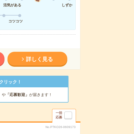
活気がある
しずか
コツコツ
詳しく見る
クリック！
」
や
「応募歓迎」
が届きます！
一括
応募
No.PTKO26-0609173