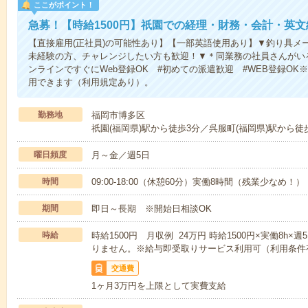
ここがポイント！
急募！【時給1500円】祇園での経理・財務・会計・英文
【直接雇用(正社員)の可能性あり】【一部英語使用あり】▼釣り具メ
未経験の方、チャレンジしたい方も歓迎！▼＊同業務の社員さんがい
ンラインですぐにWeb登録OK #初めての派遣歓迎 #WEB登録O
用できます（利用規定あり）。
勤務地
福岡市博多区
祇園(福岡県)駅から徒歩3分／呉服町(福岡県)駅から徒
曜日頻度
月～金／週5日
時間
09:00-18:00（休憩60分）実働8時間（残業少なめ！）
期間
即日～長期 ※開始日相談OK
時給
時給1500円 月収例 24万円 時給1500円×実働8h
りません。※給与即受取りサービス利用可（利用条件
交通費
1ヶ月3万円を上限として実費支給