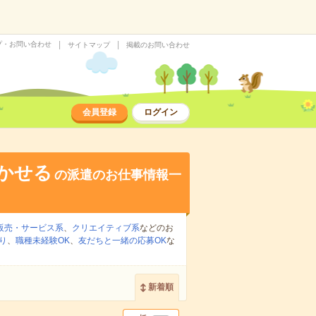
プ・お問い合わせ
サイトマップ
掲載のお問い合わせ
会員登録
ログイン
かせる
の派遣のお仕事情報一
販売・サービス系
、
クリエイティブ系
などのお
り
、
職種未経験OK
、
友だちと一緒の応募OK
な
新着順