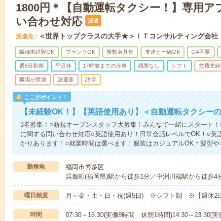
1800円＊【自動運転タクシー！】専用
い合わせ対応
派遣
＜世界トップクラスの大手★＞ＩＴコンサルティング会社
派遣先
職種未経験OK
ブランクOK
複数名募集
友達と一緒OK
OA不要
週5日勤務
平日休
17時前までの仕事
残業なし
シフト
交費支給
職場が禁煙
派遣多
語学
ここがポイント！
【未経験OK！】【英語使用あり】＜自動運転タクシー
3名募集！○新規オープンスタッフ大募集！みんなで一緒にスタート！
に関する問い合わせ対応○英語使用あり！日常会話レベルでOK！○英語
かりあります！○就業時間は選べます！服装はカジュアルOK＊髪型や
勤務地
福岡市博多区
呉服町(福岡県)駅から徒歩1分／中洲川端駅から徒歩4
曜日頻度
月～金・土・日・祝(週5日) ※シフト制 ※【週休
時間
07:30～16:30(実働8時間 休憩1時間)14:30～23:30(