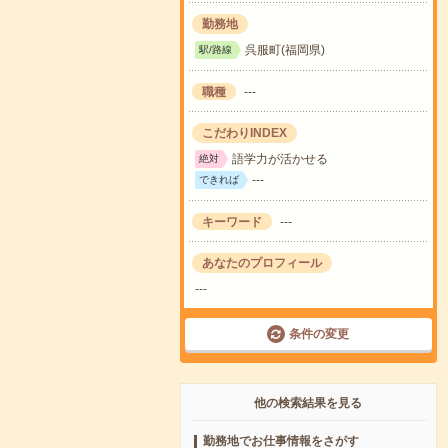
勤務地
呉服町(福岡県)
駅/路線
職種
---
こだわりINDEX
語学力が活かせる
絶対
---
できれば
キーワード
---
あなたのプロフィール
---
条件の変更
他の検索結果を見る
勤務地でお仕事情報をさがす