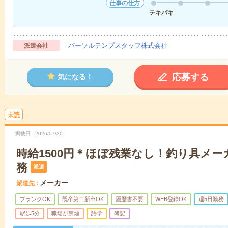
仕事の仕方
テキパキ
パーソルテンプスタッフ株式会社
派遣会社
応募する
気になる！
未読
掲載日
2026/07/30
時給1500円＊ほぼ残業なし！釣り具メ
務
派遣
メーカー
派遣先
ブランクOK
既卒第二新卒OK
履歴書不要
WEB登録OK
週5日勤務
駅歩5分
職場が禁煙
語学
簿記