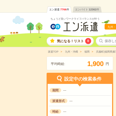
エン派遣
7766
件
エンバイト
12362
件
ちょうど良いワークライフバランスが叶う
九州・
気になる！リスト
0
保存し
派遣TOP
九州・沖縄
福岡
呉服町(福岡県)
,
1
9
0
0
平均時給:
円
設定中の検索条件
期間
---
派遣形式
---
時給
---