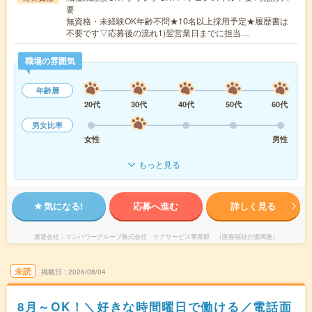
要
無資格・未経験OK年齢不問★10名以上採用予定★履歴書は
不要です▽応募後の流れ1)翌営業日までに担当…
職場の雰囲気
年齢層
20代
30代
40代
50代
60代
男女比率
女性
男性
もっと見る
気になる!
応募へ進む
詳しく見る
派遣会社
マンパワーグループ株式会社 ケアサービス事業部 （医療福祉介護関連）
未読
掲載日
2026/08/04
8月～OK！＼好きな時間曜日で働ける／電話面