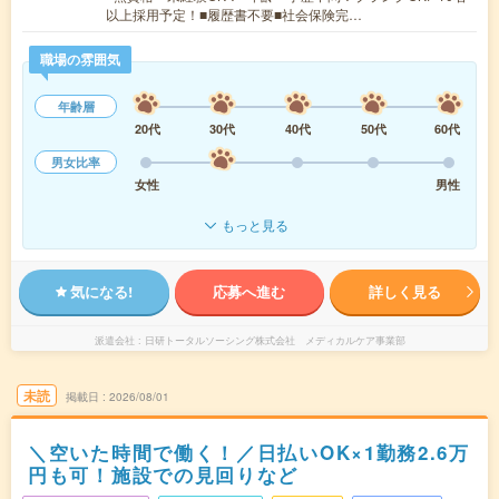
以上採用予定！■履歴書不要■社会保険完…
職場の雰囲気
年齢層
20代
30代
40代
50代
60代
男女比率
女性
男性
もっと見る
気になる!
応募へ進む
詳しく見る
派遣会社
日研トータルソーシング株式会社 メディカルケア事業部
未読
掲載日
2026/08/01
＼空いた時間で働く！／日払いOK×1勤務2.6万
円も可！施設での見回りなど