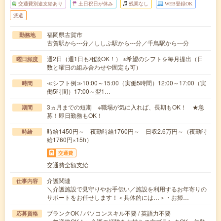
交通費別途支給あり
土日祝日が休み
残業なし
WEB登録OK
派遣
福岡県古賀市
勤務地
古賀駅から---分／ししぶ駅から---分／千鳥駅から---分
週2日（週1日も相談OK！） ※希望のシフトを毎月提出（日
曜日頻度
数と曜日の組み合わせや固定も可）
≪シフト例≫10:00～15:00（実働5時間）12:00～17:00（実
時間
働5時間）17:00～翌1…
3ヵ月までの短期 ※職場が気に入れば、長期もOK！ ★急
期間
募！即日勤務もOK！
時給1450円～ 夜勤時給1760円～ 日収2.6万円～（夜勤時
時給
給1760円×15h）
交通費
交通費全額支給
介護関連
仕事内容
＼介護施設で見守りやお手伝い／施設を利用するお年寄りの
サポートをお任せします！＜具体的には…＞・お掃…
ブランクOK / パソコンスキル不要 / 英語力不要
応募資格