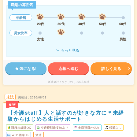
職場の雰囲気
年齢層
20代
30代
40代
50代
60代
男女比率
女性
男性
もっと見る
気になる!
応募へ進む
詳しく見る
派遣会社
ひかりのくに株式会社
未読
掲載日
2026/08/08
NEW
【介護staff】人と話すのが好きな方に＊未経
験からはじめる生活サポート
職種未経験OK
交通費別途支給あり
土日祝日が休み
残業なし
WEB登録OK
派遣