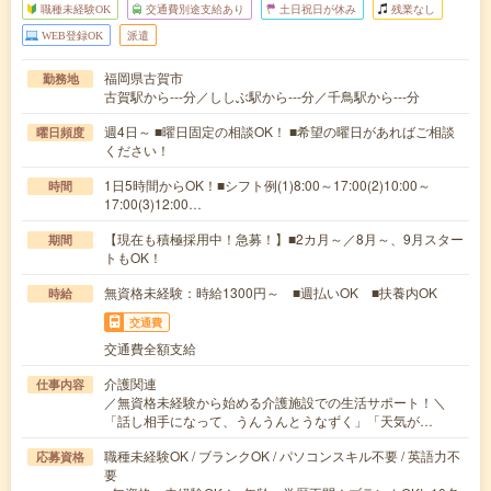
職種未経験OK
交通費別途支給あり
土日祝日が休み
残業なし
WEB登録OK
派遣
福岡県古賀市
勤務地
古賀駅から---分／ししぶ駅から---分／千鳥駅から---分
週4日～ ■曜日固定の相談OK！ ■希望の曜日があればご相談
曜日頻度
ください！
1日5時間からOK！■シフト例(1)8:00～17:00(2)10:00～
時間
17:00(3)12:00…
【現在も積極採用中！急募！】■2カ月～／8月～、9月スター
期間
トもOK！
無資格未経験：時給1300円～ ■週払いOK ■扶養内OK
時給
交通費
交通費全額支給
介護関連
仕事内容
／無資格未経験から始める介護施設での生活サポート！＼
「話し相手になって、うんうんとうなずく」「天気が…
職種未経験OK / ブランクOK / パソコンスキル不要 / 英語力不
応募資格
要