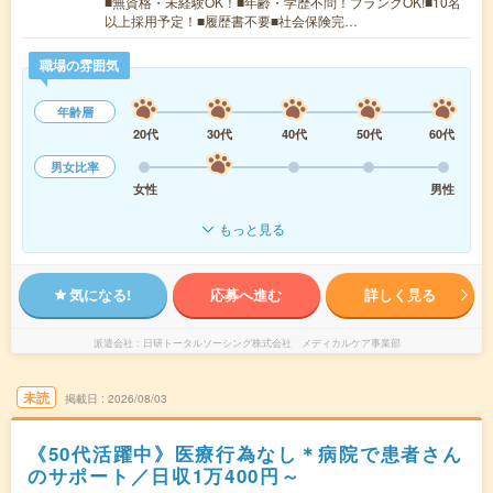
■無資格・未経験OK！■年齢・学歴不問！ブランクOK!■10名
以上採用予定！■履歴書不要■社会保険完…
職場の雰囲気
年齢層
20代
30代
40代
50代
60代
男女比率
女性
男性
もっと見る
気になる!
応募へ進む
詳しく見る
派遣会社
日研トータルソーシング株式会社 メディカルケア事業部
未読
掲載日
2026/08/03
《50代活躍中》医療行為なし＊病院で患者さん
のサポート／日収1万400円～