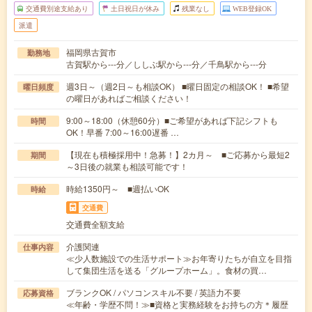
交通費別途支給あり
土日祝日が休み
残業なし
WEB登録OK
派遣
福岡県古賀市
勤務地
古賀駅から---分／ししぶ駅から---分／千鳥駅から---分
週3日～（週2日～も相談OK） ■曜日固定の相談OK！ ■希望
曜日頻度
の曜日があればご相談ください！
9:00～18:00（休憩60分）■ご希望があれば下記シフトも
時間
OK！早番 7:00～16:00遅番 …
【現在も積極採用中！急募！】2カ月～ ■ご応募から最短2
期間
～3日後の就業も相談可能です！
時給1350円～ ■週払いOK
時給
交通費
交通費全額支給
介護関連
仕事内容
≪少人数施設での生活サポート≫お年寄りたちが自立を目指
して集団生活を送る「グループホーム」。食材の買…
ブランクOK / パソコンスキル不要 / 英語力不要
応募資格
≪年齢・学歴不問！≫■資格と実務経験をお持ちの方＊履歴