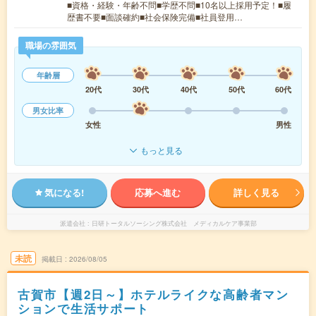
■資格・経験・年齢不問■学歴不問■10名以上採用予定！■履
歴書不要■面談確約■社会保険完備■社員登用…
職場の雰囲気
年齢層
20代
30代
40代
50代
60代
男女比率
女性
男性
もっと見る
気になる!
応募へ進む
詳しく見る
派遣会社
日研トータルソーシング株式会社 メディカルケア事業部
未読
掲載日
2026/08/05
古賀市【週2日～】ホテルライクな高齢者マン
ションで生活サポート