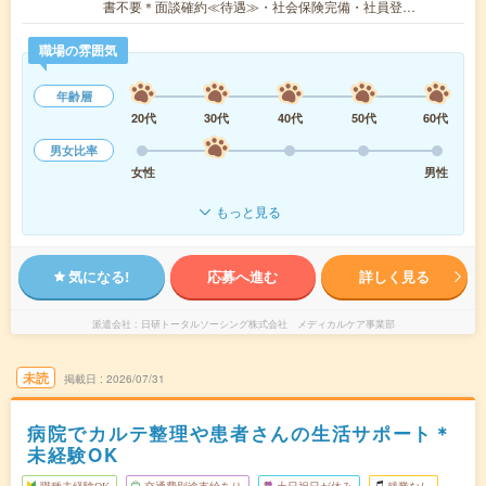
書不要＊面談確約≪待遇≫・社会保険完備・社員登…
職場の雰囲気
年齢層
20代
30代
40代
50代
60代
男女比率
女性
男性
もっと見る
気になる!
応募へ進む
詳しく見る
派遣会社
日研トータルソーシング株式会社 メディカルケア事業部
未読
掲載日
2026/07/31
病院でカルテ整理や患者さんの生活サポート＊
未経験OK