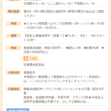
古賀駅から---分／ししぶ駅から---分／千鳥駅から---分
週4日～OK ※曜日固定の相談OK ※希望の曜日があればご相談
曜日頻度
ください
★スタート時間選べます／1日5時間～OK～シフト例～10:00
時間
～15:0011:00～16:0012…
【現在も積極採用中！急募！】■2カ月～ 8月～、9月スター
期間
トもOK！
無資格未経験：時給1300円～ ■週払いOK ■扶養内OK ■
時給
日収1万400円以上
交通費
交通費全額支給
看護助手
仕事内容
▼病院の一般病棟にて看護師さんのサポート！＜具体的に
は…＞〇カルテをファイリングする〇チェックシート…
職種未経験OK / ブランクOK / パソコンスキル不要 / 英語力不
応募資格
要
無資格・未経験OK年齢・学歴不問 ブランクOK★10名以上
採用予定履歴書は不要です。少しでも興味があ…