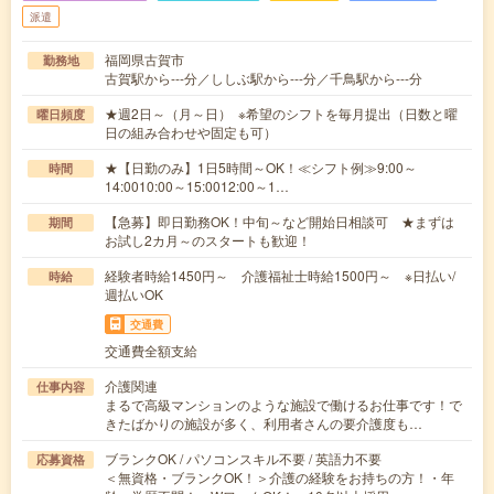
派遣
福岡県古賀市
勤務地
古賀駅から---分／ししぶ駅から---分／千鳥駅から---分
★週2日～（月～日） ※希望のシフトを毎月提出（日数と曜
曜日頻度
日の組み合わせや固定も可）
★【日勤のみ】1日5時間～OK！≪シフト例≫9:00～
時間
14:0010:00～15:0012:00～1…
【急募】即日勤務OK！中旬～など開始日相談可 ★まずは
期間
お試し2カ月～のスタートも歓迎！
経験者時給1450円～ 介護福祉士時給1500円～ ※日払い/
時給
週払いOK
交通費
交通費全額支給
介護関連
仕事内容
まるで高級マンションのような施設で働けるお仕事です！で
きたばかりの施設が多く、利用者さんの要介護度も…
ブランクOK / パソコンスキル不要 / 英語力不要
応募資格
＜無資格・ブランクOK！＞介護の経験をお持ちの方！・年