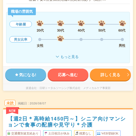
職場の雰囲気
年齢層
20代
30代
40代
50代
60代
男女比率
女性
男性
もっと見る
気になる!
応募へ進む
詳しく見る
派遣会社
日研トータルソーシング株式会社 メディカルケア事業部
未読
掲載日
2026/08/07
NEW
【週2日＊高時給1450円～】シニア向けマンシ
ョンで食事の配膳や見守り＊介護
交通費別途支給あり
土日祝日が休み
残業なし
WEB登録OK