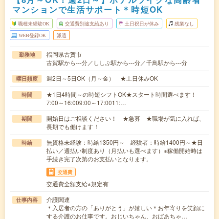
マンションで生活サポート＊時短OK
職種未経験OK
交通費別途支給あり
土日祝日が休み
残業なし
WEB登録OK
派遣
福岡県古賀市
勤務地
古賀駅から---分／ししぶ駅から---分／千鳥駅から---分
週2日～5日OK（月～金） ★土日休みOK
曜日頻度
★1日4時間～の時短シフトOK★スタート時間選べます！
時間
7:00～16:009:00～17:0011:…
開始日はご相談ください！ ★急募 ★職場が気に入れば、
期間
長期でも働けます！
無資格未経験：時給1350円～ 経験者：時給1400円～★日
時給
払い／週払い制度あり（月払いも選べます）※稼働開始時は
手続き完了次第のお支払いとなります。
交通費
交通費全額支給※規定有
介護関連
仕事内容
＊入居者の方の「ありがとう」が嬉しい＊お年寄りを笑顔に
する介護のお仕事です。おじいちゃん、おばあちゃ…