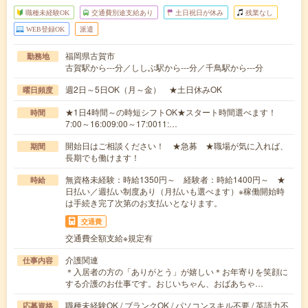
職種未経験OK
交通費別途支給あり
土日祝日が休み
残業なし
WEB登録OK
派遣
福岡県古賀市
勤務地
古賀駅から---分／ししぶ駅から---分／千鳥駅から---分
週2日～5日OK（月～金） ★土日休みOK
曜日頻度
★1日4時間～の時短シフトOK★スタート時間選べます！
時間
7:00～16:009:00～17:0011:…
開始日はご相談ください！ ★急募 ★職場が気に入れば、
期間
長期でも働けます！
無資格未経験：時給1350円～ 経験者：時給1400円～ ★
時給
日払い／週払い制度あり（月払いも選べます）※稼働開始時
は手続き完了次第のお支払いとなります。
交通費
交通費全額支給※規定有
介護関連
仕事内容
＊入居者の方の「ありがとう」が嬉しい＊お年寄りを笑顔に
する介護のお仕事です。おじいちゃん、おばあちゃ…
職種未経験OK / ブランクOK / パソコンスキル不要 / 英語力不
応募資格