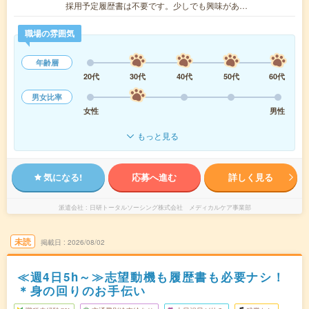
採用予定履歴書は不要です。少しでも興味があ…
職場の雰囲気
年齢層
20代
30代
40代
50代
60代
男女比率
女性
男性
もっと見る
気になる!
応募へ進む
詳しく見る
派遣会社
日研トータルソーシング株式会社 メディカルケア事業部
未読
掲載日
2026/08/02
≪週4日5h～≫志望動機も履歴書も必要ナシ！
＊身の回りのお手伝い