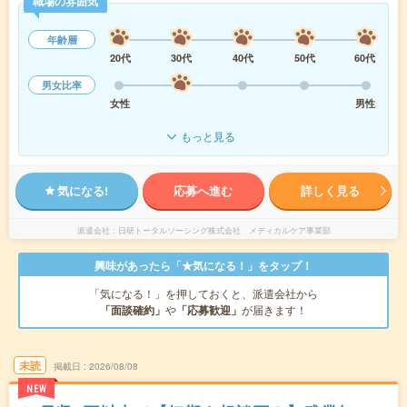
職場の雰囲気
年齢層
20代
30代
40代
50代
60代
男女比率
女性
男性
もっと見る
気になる!
応募へ進む
詳しく見る
派遣会社
日研トータルソーシング株式会社 メディカルケア事業部
興味があったら「★気になる！」をタップ！
「気になる！」を押しておくと、派遣会社から
「面談確約」
や
「応募歓迎」
が届きます！
未読
掲載日
2026/08/08
NEW