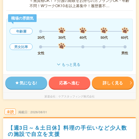
＜無資格OK！＞介護の経験をお持ちの方ブランクOK・年齢
不問！WワークOK10名以上募集中！履歴書不…
職場の雰囲気
年齢層
20代
30代
40代
50代
60代
男女比率
女性
男性
もっと見る
気になる!
応募へ進む
詳しく見る
派遣会社
ケアスタッフィング株式会社
未読
掲載日
2026/08/01
【週3日～＆土日休】料理の手伝いなど少人数
の施設で自立を支援