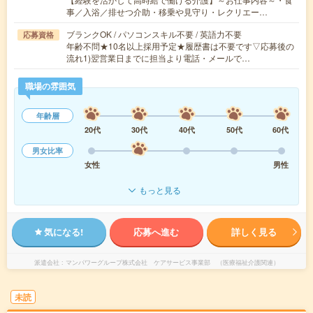
事／入浴／排せつ介助・移乗や見守り・レクリエー…
ブランクOK / パソコンスキル不要 / 英語力不要
応募資格
年齢不問★10名以上採用予定★履歴書は不要です▽応募後の
流れ1)翌営業日までに担当より電話・メールで…
職場の雰囲気
年齢層
20代
30代
40代
50代
60代
男女比率
女性
男性
もっと見る
気になる!
応募へ進む
詳しく見る
派遣会社
マンパワーグループ株式会社 ケアサービス事業部 （医療福祉介護関連）
未読