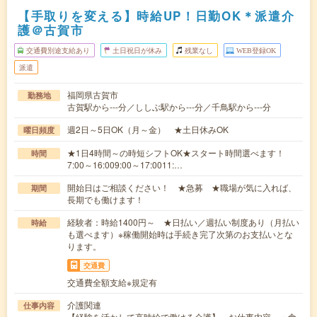
【手取りを変える】時給UP！日勤OK＊派遣介
護＠古賀市
交通費別途支給あり
土日祝日が休み
残業なし
WEB登録OK
派遣
福岡県古賀市
勤務地
古賀駅から---分／ししぶ駅から---分／千鳥駅から---分
週2日～5日OK（月～金） ★土日休みOK
曜日頻度
★1日4時間～の時短シフトOK★スタート時間選べます！
時間
7:00～16:009:00～17:0011:…
開始日はご相談ください！ ★急募 ★職場が気に入れば、
期間
長期でも働けます！
経験者：時給1400円～ ★日払い／週払い制度あり（月払い
時給
も選べます）※稼働開始時は手続き完了次第のお支払いとな
ります。
交通費
交通費全額支給※規定有
介護関連
仕事内容
【経験を活かして高時給で働ける介護】～お仕事内容～・食