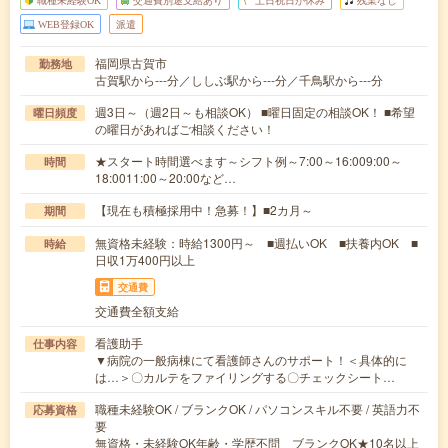
職種未経験OK
交通費別途支給あり
土日祝日が休み
残業なし
WEB登録OK
派遣
福岡県古賀市
勤務地
古賀駅から---分／ししぶ駅から---分／千鳥駅から---分
週3日～（週2日～も相談OK） ■曜日固定の相談OK！ ■希望
曜日頻度
の曜日があればご相談ください！
★スタート時間選べます～シフト例～7:00～16:009:00～
時間
18:0011:00～20:00など…
【現在も積極採用中！急募！】■2カ月～
期間
無資格未経験：時給1300円～ ■週払いOK ■扶養内OK ■
時給
日収1万400円以上
交通費
交通費全額支給
看護助手
仕事内容
▼病院の一般病棟にて看護師さんのサポート！＜具体的に
は…＞〇カルテをファイリングする〇チェックシート…
職種未経験OK / ブランクOK / パソコンスキル不要 / 英語力不
応募資格
要
無資格・未経験OK年齢・学歴不問 ブランクOK★10名以上