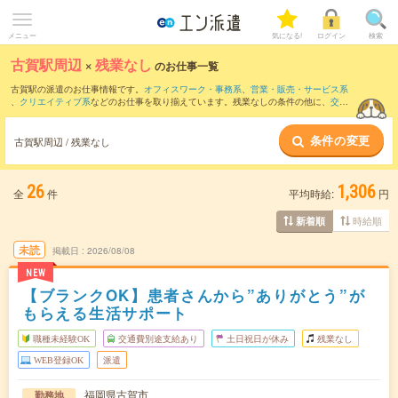
メニュー
気になる!
ログイン
検索
古賀駅周辺
×
残業なし
のお仕事一覧
古賀駅の派遣のお仕事情報です。
オフィスワーク・事務系
、
営業・販売・サービス系
、
クリエイティブ系
などのお仕事を取り揃えています。残業なしの条件の他に、
交通
費別途支給あり
、
職種未経験OK
、
友だちと一緒の応募OK
などのこだわり条件も取り
揃えています。
条件の変更
古賀駅周辺 / 残業なし
26
1,306
全
件
平均時給:
円
時給順
新着順
未読
掲載日
2026/08/08
NEW
【ブランクOK】患者さんから”ありがとう”が
もらえる生活サポート
職種未経験OK
交通費別途支給あり
土日祝日が休み
残業なし
WEB登録OK
派遣
福岡県古賀市
勤務地