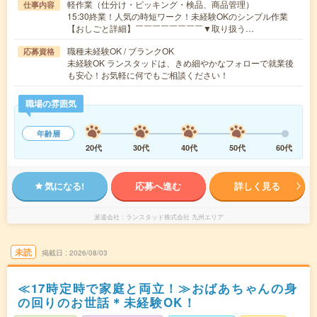
軽作業（仕分け・ピッキング・検品、商品管理）
仕事内容
15:30終業！人気の時短ワーク！未経験OKのシンプル作業
【おしごと詳細】￣￣￣￣￣￣￣￣▼取り扱う…
職種未経験OK / ブランクOK
応募資格
未経験OK ランスタッドは、きめ細やかなフォローで就業後
も安心！お気軽に何でもご相談ください！
職場の雰囲気
年齢層
20代
30代
40代
50代
60代
気になる!
応募へ進む
詳しく見る
派遣会社
ランスタッド株式会社 九州エリア
未読
掲載日
2026/08/03
≪17時定時で家庭と両立！≫おばあちゃんの身
の回りのお世話＊未経験OK！