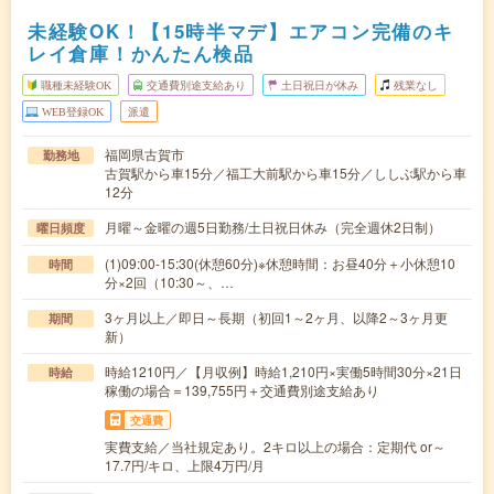
未経験OK！【15時半マデ】エアコン完備のキ
レイ倉庫！かんたん検品
職種未経験OK
交通費別途支給あり
土日祝日が休み
残業なし
WEB登録OK
派遣
福岡県古賀市
勤務地
古賀駅から車15分／福工大前駅から車15分／ししぶ駅から車
12分
月曜～金曜の週5日勤務/土日祝日休み（完全週休2日制）
曜日頻度
(1)09:00-15:30(休憩60分)※休憩時間：お昼40分＋小休憩10
時間
分×2回（10:30～、…
3ヶ月以上／即日～長期（初回1～2ヶ月、以降2～3ヶ月更
期間
新）
時給1210円／【月収例】時給1,210円×実働5時間30分×21日
時給
稼働の場合＝139,755円＋交通費別途支給あり
交通費
実費支給／当社規定あり。2キロ以上の場合：定期代 or～
17.7円/キロ、上限4万円/月