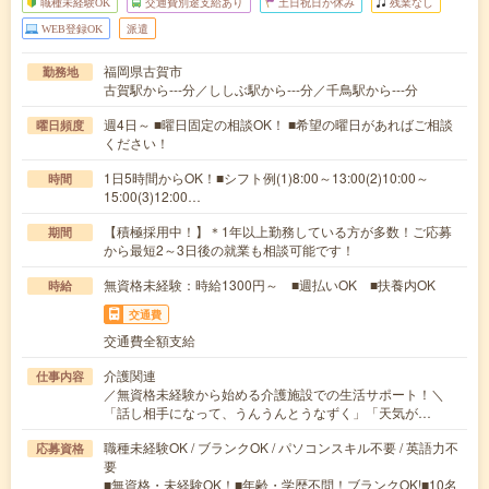
職種未経験OK
交通費別途支給あり
土日祝日が休み
残業なし
WEB登録OK
派遣
福岡県古賀市
勤務地
古賀駅から---分／ししぶ駅から---分／千鳥駅から---分
週4日～ ■曜日固定の相談OK！ ■希望の曜日があればご相談
曜日頻度
ください！
1日5時間からOK！■シフト例(1)8:00～13:00(2)10:00～
時間
15:00(3)12:00…
【積極採用中！】＊1年以上勤務している方が多数！ご応募
期間
から最短2～3日後の就業も相談可能です！
無資格未経験：時給1300円～ ■週払いOK ■扶養内OK
時給
交通費
交通費全額支給
介護関連
仕事内容
／無資格未経験から始める介護施設での生活サポート！＼
「話し相手になって、うんうんとうなずく」「天気が…
職種未経験OK / ブランクOK / パソコンスキル不要 / 英語力不
応募資格
要
■無資格・未経験OK！■年齢・学歴不問！ブランクOK!■10名