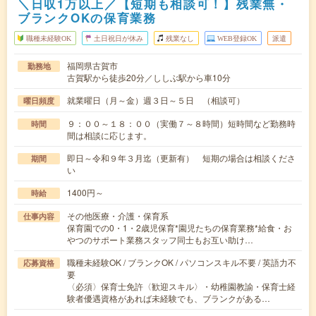
＼日収1万以上／【短期も相談可！】残業無・
ブランクOKの保育業務
職種未経験OK
土日祝日が休み
残業なし
WEB登録OK
派遣
福岡県古賀市
勤務地
古賀駅から徒歩20分／ししぶ駅から車10分
就業曜日（月～金）週３日～５日 （相談可）
曜日頻度
９：００～１８：００（実働７～８時間）短時間など勤務時
時間
間は相談に応じます。
即日～令和９年３月迄（更新有） 短期の場合は相談くださ
期間
い
1400円～
時給
その他医療・介護・保育系
仕事内容
保育園での0・1・2歳児保育*園児たちの保育業務*給食・お
やつのサポート業務スタッフ同士もお互い助け…
職種未経験OK / ブランクOK / パソコンスキル不要 / 英語力不
応募資格
要
〈必須〉保育士免許〈歓迎スキル〉・幼稚園教諭・保育士経
験者優遇資格があれば未経験でも、ブランクがある…