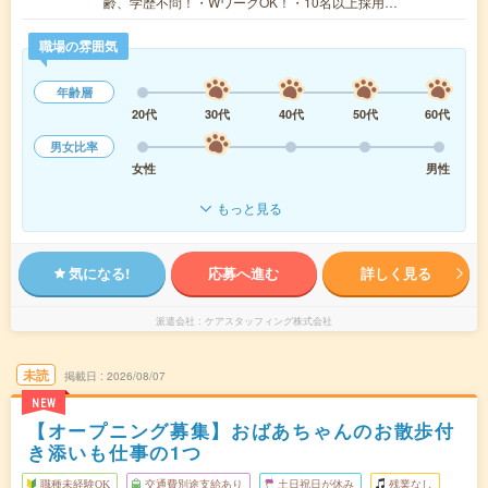
齢、学歴不問！・WワークOK！・10名以上採用…
職場の雰囲気
年齢層
20代
30代
40代
50代
60代
男女比率
女性
男性
もっと見る
気になる!
応募へ進む
詳しく見る
派遣会社
ケアスタッフィング株式会社
未読
掲載日
2026/08/07
NEW
【オープニング募集】おばあちゃんのお散歩付
き添いも仕事の1つ
職種未経験OK
交通費別途支給あり
土日祝日が休み
残業なし