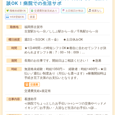
談OK！病院での生活サポ
職種未経験OK
交通費別途支給あり
土日祝日が休み
残業なし
WEB登録OK
派遣
福岡県古賀市
勤務地
古賀駅から---分／ししぶ駅から---分／千鳥駅から---分
週2日～5日OK（月～金） ★土日休みOK
曜日頻度
★1日4時間～の時短シフトOK★都合に合わせてシフトが決
時間
められますシフト例：7：00～16：009：…
長期のお仕事です。開始日はご相談ください！ ★急募
期間
無資格未経験：時給1350円～ 経験者：時給1400円～★日
時給
払い／週払い制度あり（月払いも選べます）※稼働開始時は
手続き完了次第のお支払いとなります。
交通費
交通費支給※規定有
看護助手
仕事内容
≪病院でちょっとしたお手伝い≫○シーツの交換やベッドメ
イキング〇お手洗い・入浴など生活のお手伝い○診…