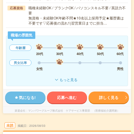
職種未経験OK / ブランクOK / パソコンスキル不要 / 英語力不
応募資格
要
無資格・未経験OK年齢不問★10名以上採用予定★履歴書は
不要です▽応募後の流れ1)翌営業日までに担当…
職場の雰囲気
年齢層
20代
30代
40代
50代
60代
男女比率
女性
男性
もっと見る
気になる!
応募へ進む
詳しく見る
派遣会社
マンパワーグループ株式会社 ケアサービス事業部 （医療福祉介護関連）
未読
掲載日
2026/08/03