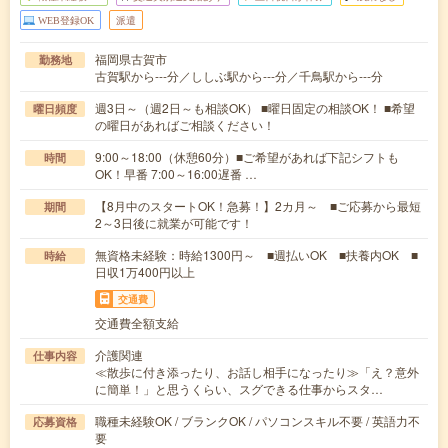
WEB登録OK
派遣
福岡県古賀市
勤務地
古賀駅から---分／ししぶ駅から---分／千鳥駅から---分
週3日～（週2日～も相談OK） ■曜日固定の相談OK！ ■希望
曜日頻度
の曜日があればご相談ください！
9:00～18:00（休憩60分）■ご希望があれば下記シフトも
時間
OK！早番 7:00～16:00遅番 …
【8月中のスタートOK！急募！】2カ月～ ■ご応募から最短
期間
2～3日後に就業が可能です！
無資格未経験：時給1300円～ ■週払いOK ■扶養内OK ■
時給
日収1万400円以上
交通費
交通費全額支給
介護関連
仕事内容
≪散歩に付き添ったり、お話し相手になったり≫「え？意外
に簡単！」と思うくらい、スグできる仕事からスタ…
職種未経験OK / ブランクOK / パソコンスキル不要 / 英語力不
応募資格
要