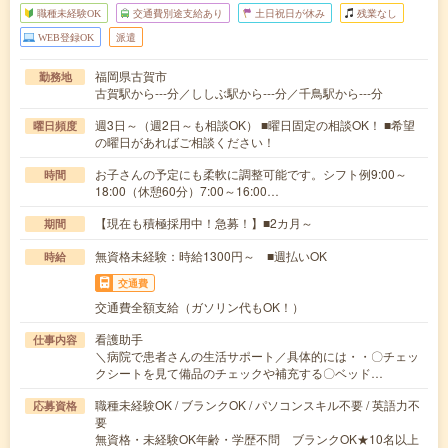
職種未経験OK
交通費別途支給あり
土日祝日が休み
残業なし
WEB登録OK
派遣
福岡県古賀市
勤務地
古賀駅から---分／ししぶ駅から---分／千鳥駅から---分
週3日～（週2日～も相談OK） ■曜日固定の相談OK！ ■希望
曜日頻度
の曜日があればご相談ください！
お子さんの予定にも柔軟に調整可能です。シフト例9:00～
時間
18:00（休憩60分）7:00～16:00…
【現在も積極採用中！急募！】■2カ月～
期間
無資格未経験：時給1300円～ ■週払いOK
時給
交通費
交通費全額支給（ガソリン代もOK！）
看護助手
仕事内容
＼病院で患者さんの生活サポート／具体的には・・〇チェッ
クシートを見て備品のチェックや補充する〇ベッド…
職種未経験OK / ブランクOK / パソコンスキル不要 / 英語力不
応募資格
要
無資格・未経験OK年齢・学歴不問 ブランクOK★10名以上