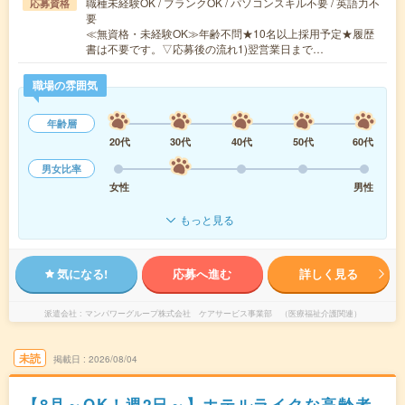
職種未経験OK / ブランクOK / パソコンスキル不要 / 英語力不
応募資格
要
≪無資格・未経験OK≫年齢不問★10名以上採用予定★履歴
書は不要です。▽応募後の流れ1)翌営業日まで…
職場の雰囲気
年齢層
20代
30代
40代
50代
60代
男女比率
女性
男性
もっと見る
気になる!
応募へ進む
詳しく見る
派遣会社
マンパワーグループ株式会社 ケアサービス事業部 （医療福祉介護関連）
未読
掲載日
2026/08/04
【8月～OK！週2日～】ホテルライクな高齢者