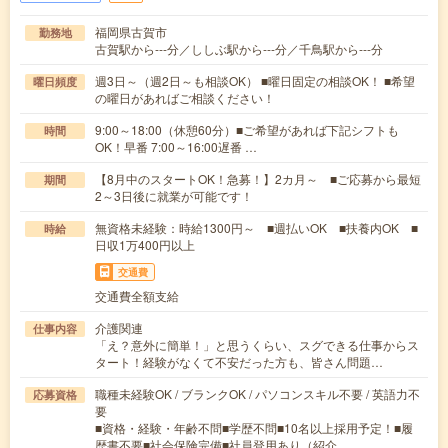
福岡県古賀市
勤務地
古賀駅から---分／ししぶ駅から---分／千鳥駅から---分
週3日～（週2日～も相談OK） ■曜日固定の相談OK！ ■希望
曜日頻度
の曜日があればご相談ください！
9:00～18:00（休憩60分）■ご希望があれば下記シフトも
時間
OK！早番 7:00～16:00遅番 …
【8月中のスタートOK！急募！】2カ月～ ■ご応募から最短
期間
2～3日後に就業が可能です！
無資格未経験：時給1300円～ ■週払いOK ■扶養内OK ■
時給
日収1万400円以上
交通費
交通費全額支給
介護関連
仕事内容
「え？意外に簡単！」と思うくらい、スグできる仕事からス
タート！経験がなくて不安だった方も、皆さん問題…
職種未経験OK / ブランクOK / パソコンスキル不要 / 英語力不
応募資格
要
■資格・経験・年齢不問■学歴不問■10名以上採用予定！■履
歴書不要■社会保険完備■社員登用あり（紹介…