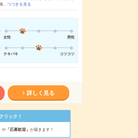
格…
つづきを見る
女性
男性
テキパキ
コツコツ
詳しく見る
クリック！
」
や
「応募歓迎」
が届きます！