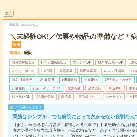
未読
掲載日
2026/07/29
＼未経験OK!／伝票や物品の準備など＊
派遣
病院
派遣先
職種未経験OK
社会人未経験OK
ブランクOK
既卒第二新卒OK
10
友達と一緒OK
OA不要
英語不要
履歴書不要
40～50代活躍
6
週2～3日勤務
週4日勤務
週5日勤務
土日祝休
17時前までの仕事
扶養控内
副業・WワークOK
医療福祉
交費支給
車通勤可
服装
即日払いOK
職場が禁煙
派遣多
電話対応なし
ルーティン
自転
ここがポイント！
業務はシンプル、でも病院にとって欠かせない役割なん
【まさに医療現場の名脇役！感謝される仕事です】看護助手のお仕事
療の準備や病棟内の環境整備、備品の補充など、患者と直接関わらな
として現場を支えていきます。【医療行為はナシ！だから未経験でも