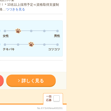
！＊10名以上採用予定≪資格取得支援制
格…
つづきを見る
女性
男性
テキパキ
コツコツ
詳しく見る
一括
応募
No.KYSAINms400201