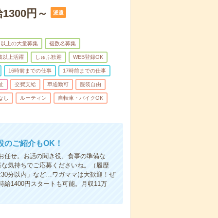
1300円～
派遣
名以上の大量募集
複数名募集
0歳以上活躍
しゅふ歓迎
WEB登録OK
16時前までの仕事
17時前までの仕事
祉
交費支給
車通勤可
服装自由
なし
ルーティン
自転車・バイクOK
設のご紹介もOK！
お任せ。お話の聞き役、食事の準備な
軽な気持ちでご応募くださいね。（履歴
30分以内」など…ワガママは大歓迎！ぜ
1400円スタートも可能。月収11万