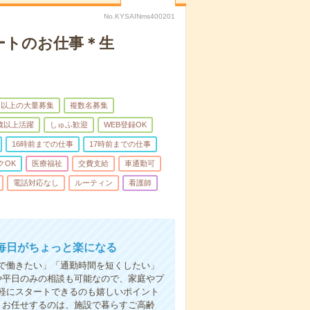
No.KYSAINms400201
ートのお仕事＊生
名以上の大量募集
複数名募集
0歳以上活躍
しゅふ歓迎
WEB登録OK
16時前までの仕事
17時前までの仕事
クOK
医療福祉
交費支給
車通勤可
電話対応なし
ルーティン
看護師
毎日がちょっと楽になる
で働きたい」「通勤時間を短くしたい」
や平日のみの相談も可能なので、家庭やプ
軽にスタートできるのも嬉しいポイント
ト】お任せするのは、施設で暮らすご高齢