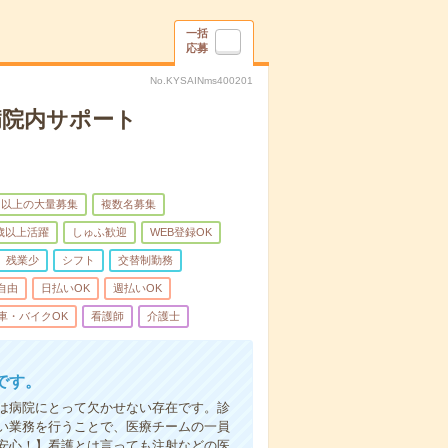
一括
応募
No.KYSAINms400201
病院内サポート
名以上の大量募集
複数名募集
0歳以上活躍
しゅふ歓迎
WEB登録OK
残業少
シフト
交替制勤務
自由
日払いOK
週払いOK
車・バイクOK
看護師
介護士
です。
は病院にとって欠かせない存在です。診
い業務を行うことで、医療チームの一員
安心！】看護とは言っても注射などの医