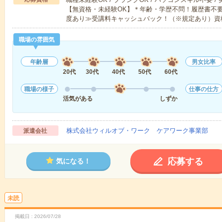
【無資格・未経験OK】＊年齢・学歴不問！履歴書不要
度あり≫受講料キャッシュバック！（※規定あり）資
職場の雰囲気
年齢層
男女比率
20代
30代
40代
50代
60代
職場の様子
仕事の仕方
活気がある
しずか
株式会社ウィルオブ・ワーク ケアワーク事業部
派遣会社
応募する
気になる！
未読
掲載日
2026/07/28