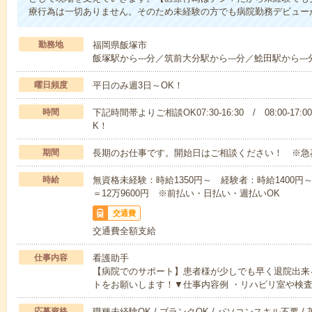
療行為は一切ありません。そのため未経験の方でも病院勤務デビュー
勤務地
福岡県飯塚市
飯塚駅から---分／筑前大分駅から---分／鯰田駅から---
曜日頻度
平日のみ週3日～OK！
時間
下記時間帯よりご相談OK07:30-16:30 / 08:00-17:
K！
期間
長期のお仕事です。開始日はご相談ください！ ※急
時給
無資格未経験：時給1350円～ 経験者：時給1400円～ ■
＝12万9600円 ※前払い・日払い・週払いOK
交通費
交通費全額支給
仕事内容
看護助手
【病院でのサポート】患者様が少しでも早く退院出来
トをお願いします！▼仕事内容例 ・リハビリ室や検
応募資格
職種未経験OK / ブランクOK / パソコンスキル不要 /