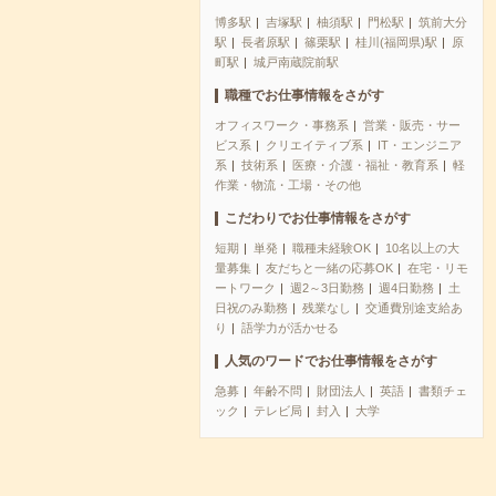
博多駅
吉塚駅
柚須駅
門松駅
筑前大分
駅
長者原駅
篠栗駅
桂川(福岡県)駅
原
町駅
城戸南蔵院前駅
職種でお仕事情報をさがす
オフィスワーク・事務系
営業・販売・サー
ビス系
クリエイティブ系
IT・エンジニア
系
技術系
医療・介護・福祉・教育系
軽
作業・物流・工場・その他
こだわりでお仕事情報をさがす
短期
単発
職種未経験OK
10名以上の大
量募集
友だちと一緒の応募OK
在宅・リモ
ートワーク
週2～3日勤務
週4日勤務
土
日祝のみ勤務
残業なし
交通費別途支給あ
り
語学力が活かせる
人気のワードでお仕事情報をさがす
急募
年齢不問
財団法人
英語
書類チェ
ック
テレビ局
封入
大学