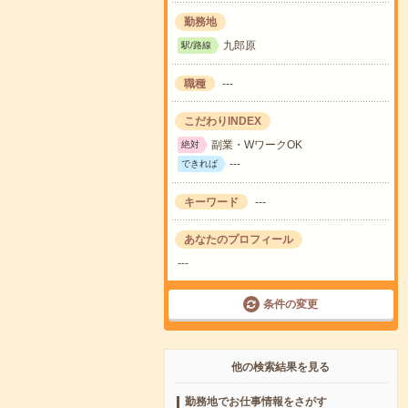
勤務地
九郎原
駅/路線
職種
---
こだわりINDEX
副業・WワークOK
絶対
---
できれば
キーワード
---
あなたのプロフィール
---
条件の変更
他の検索結果を見る
勤務地でお仕事情報をさがす