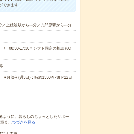
ができます！
分／上穂波駅から---分／九郎原駅から---分
00 / 08:30-17:30＊シフト固定の相談もO
募
月収例(週3日)：時給1350円×8H×12日
るように、暮らしのちょっとしたサポー
査室ま…
つづきを見る
 英語力不要