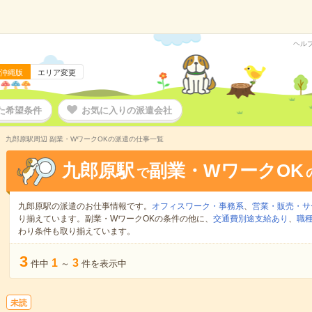
ヘル
沖縄版
エリア変更
た希望条件
お気に入りの派遣会社
九郎原駅周辺 副業・WワークOKの派遣の仕事一覧
九郎原駅
副業・WワークOK
で
九郎原駅の派遣のお仕事情報です。
オフィスワーク・事務系
、
営業・販売・サ
り揃えています。副業・WワークOKの条件の他に、
交通費別途支給あり
、
職種
わり条件も取り揃えています。
3
1
3
件中
～
件を表示中
未読