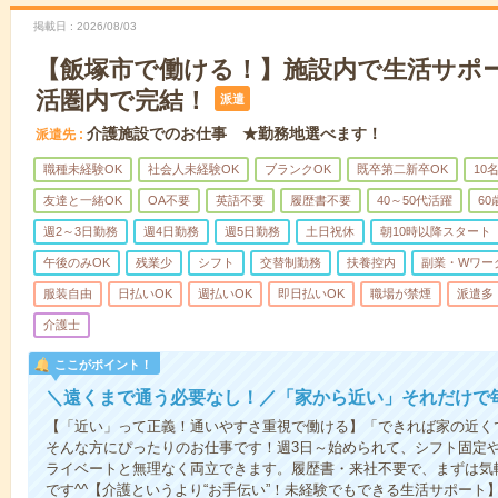
掲載日
2026/08/03
【飯塚市で働ける！】施設内で生活サポ
活圏内で完結！
派遣
介護施設でのお仕事 ★勤務地選べます！
派遣先
職種未経験OK
社会人未経験OK
ブランクOK
既卒第二新卒OK
10
友達と一緒OK
OA不要
英語不要
履歴書不要
40～50代活躍
6
週2～3日勤務
週4日勤務
週5日勤務
土日祝休
朝10時以降スタート
午後のみOK
残業少
シフト
交替制勤務
扶養控内
副業・Wワー
服装自由
日払いOK
週払いOK
即日払いOK
職場が禁煙
派遣多
介護士
ここがポイント！
＼遠くまで通う必要なし！／「家から近い」それだけで
【「近い」って正義！通いやすさ重視で働ける】「できれば家の近く
そんな方にぴったりのお仕事です！週3日～始められて、シフト固定
ライベートと無理なく両立できます。履歴書・来社不要で、まずは気
です^^【介護というより“お手伝い”！未経験でもできる生活サポー