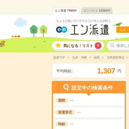
エン派遣
7355
件
エンバイト
12362
件
ちょうど良いワークライフバランスが叶う
九州・
気になる！リスト
0
保存し
派遣TOP
九州・沖縄
福岡
九郎原駅周辺
,
1
3
0
7
平均時給:
円
設定中の検索条件
期間
---
派遣形式
---
時給
---