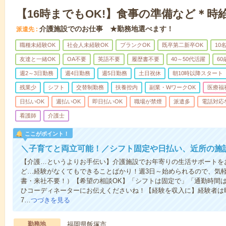
【16時までもOK!】食事の準備など＊時給
介護施設でのお仕事 ★勤務地選べます！
派遣先
職種未経験OK
社会人未経験OK
ブランクOK
既卒第二新卒OK
10
友達と一緒OK
OA不要
英語不要
履歴書不要
40～50代活躍
6
週2～3日勤務
週4日勤務
週5日勤務
土日祝休
朝10時以降スタート
残業少
シフト
交替制勤務
扶養控内
副業・WワークOK
医療福
日払いOK
週払いOK
即日払いOK
職場が禁煙
派遣多
電話対応
看護師
介護士
ここがポイント！
＼子育てと両立可能！／シフト固定や日払い、近所の施
【介護…というよりお手伝い】介護施設でお年寄りの生活サポートを
ど…経験がなくてもできることばかり！週3日～始められるので、気
書・来社不要！）【希望の相談OK】「シフトは固定で」「通勤時間は
ひコーディネーターにお伝えくださいね！【経験を収入に】経験者は時給
7…
つづきを見る
勤務地
福岡県飯塚市