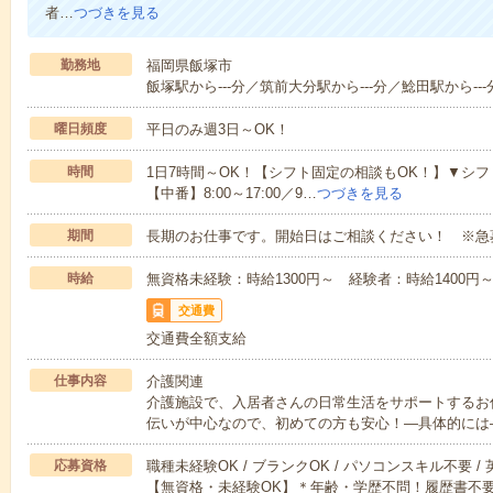
者…
つづきを見る
勤務地
福岡県飯塚市
飯塚駅から---分／筑前大分駅から---分／鯰田駅から---
曜日頻度
平日のみ週3日～OK！
時間
1日7時間～OK！【シフト固定の相談もOK！】▼シフト例【早
【中番】8:00～17:00／9…
つづきを見る
期間
長期のお仕事です。開始日はご相談ください！ ※急
時給
無資格未経験：時給1300円～ 経験者：時給1400
交通費
交通費全額支給
仕事内容
介護関連
介護施設で、入居者さんの日常生活をサポートするお
伝いが中心なので、初めての方も安心！―具体的には
応募資格
職種未経験OK / ブランクOK / パソコンスキル不要 /
【無資格・未経験OK】＊年齢・学歴不問！履歴書不要