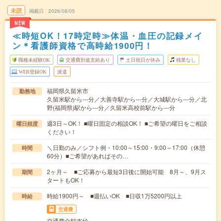
未読
掲載日
2026/08/05
NEW
≪時短OK！17時定時≫体温・血圧の記録メイ
ン＊看護師資格で高時給1900円！
職種未経験OK
交通費別途支給あり
土日祝日が休み
残業なし
WEB登録OK
派遣
福岡県久留米市
勤務地
久留米駅から---分／大善寺駅から---分／大城駅から---分／北
野(福岡県)駅から---分／久留米高校前駅から---分
週3日～OK！ ■曜日固定の相談OK！ ■ご希望の曜日をご相談
曜日頻度
ください！
＼日勤のみ／シフト例・10:00～15:00・9:00～17:00（休憩
時間
60分）■ご希望があればその…
2ヶ月～ ■ご応募から最短3日後に開始可能 8月～、9月ス
期間
タートもOK！
時給1900円～ ■週払いOK ■日収1万5200円以上
時給
交通費
交通費全額支給