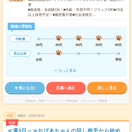
要
■無資格・未経験OK！■年齢・学歴不問！ブランクOK!■10名
以上採用予定！■履歴書不要■社会保険完…
職場の雰囲気
年齢層
20代
30代
40代
50代
60代
男女比率
女性
男性
もっと見る
気になる!
応募へ進む
詳しく見る
派遣会社
日研トータルソーシング株式会社 メディカルケア事業部
未読
掲載日
2026/08/05
NEW
≪週3日～≫おばあちゃんの話し相手から始め