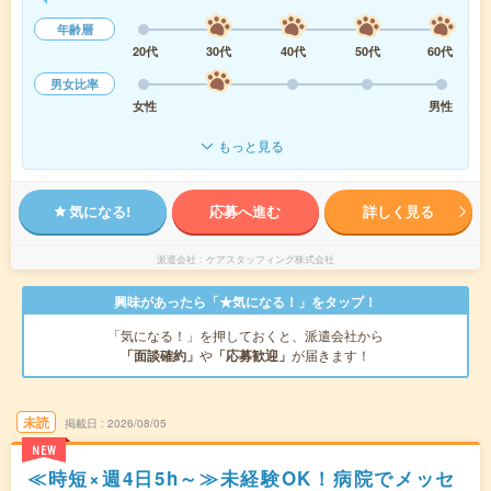
年齢層
20代
30代
40代
50代
60代
男女比率
女性
男性
もっと見る
気になる!
応募へ進む
詳しく見る
派遣会社
ケアスタッフィング株式会社
興味があったら「★気になる！」をタップ！
「気になる！」を押しておくと、派遣会社から
「面談確約」
や
「応募歓迎」
が届きます！
未読
掲載日
2026/08/05
NEW
≪時短×週4日5h～≫未経験OK！病院でメッセ