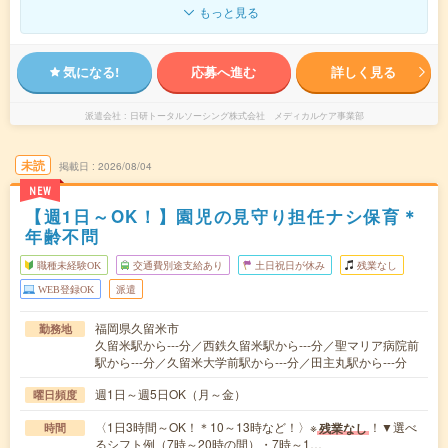
もっと見る
気になる!
応募へ進む
詳しく見る
派遣会社
日研トータルソーシング株式会社 メディカルケア事業部
未読
掲載日
2026/08/04
NEW
【週1日～OK！】園児の見守り担任ナシ保育＊
年齢不問
職種未経験OK
交通費別途支給あり
土日祝日が休み
残業なし
WEB登録OK
派遣
福岡県久留米市
勤務地
久留米駅から---分／西鉄久留米駅から---分／聖マリア病院前
駅から---分／久留米大学前駅から---分／田主丸駅から---分
週1日～週5日OK（月～金）
曜日頻度
〈1日3時間～OK！＊10～13時など！〉※
！▼選べ
残業なし
時間
るシフト例（7時～20時の間）・7時～1…