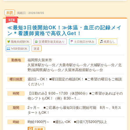
未読
掲載日
2026/08/05
NEW
≪最短3日後開始OK！≫体温・血圧の記録メイ
ン＊看護師資格で高収入Get！
職種未経験OK
交通費別途支給あり
土日祝日が休み
残業なし
WEB登録OK
派遣
福岡県久留米市
勤務地
久留米駅から---分／大善寺駅から---分／大城駅から---分／北
野(福岡県)駅から---分／久留米高校前駅から---分
週2日～OK！ ■曜日固定の相談OK！ ■ご希望の曜日をご相談
曜日頻度
ください！
【日勤のみ】9:00～17:00（休憩60分）■ご希望があればその
時間
他シフトもOK！（例）8:30～1…
2ヶ月～ ■ご応募から最短3日後に開始可能 8月～、9月ス
期間
タートもOK！
時給1900円～ ■週払いOK ■日収1万5200円以上
時給
交通費