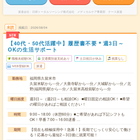
派遣会社
日研トータルソーシング株式会社 メディカルケア事業部 ナース派遣
未読
掲載日
2026/08/04
NEW
【40代・50代活躍中】履歴書不要＊週3日～
OKの生活サポート
職種未経験OK
交通費別途支給あり
土日祝日が休み
残業なし
WEB登録OK
派遣
福岡県久留米市
勤務地
久留米駅から---分／大善寺駅から---分／大城駅から---分／北
野(福岡県)駅から---分／久留米高校前駅から---分
週3日～（週2日～も相談OK） ■曜日固定の相談OK！ ■希望
曜日頻度
の曜日があればご相談ください！
9:00～18:00（休憩60分）■ご希望があれば下記シフトも
時間
OK！早番 7:00～16:00遅番 …
【現在も積極採用中！急募！】長期でじっくり安心して働け
期間
る！応募から最短2～3日後に就業可能！