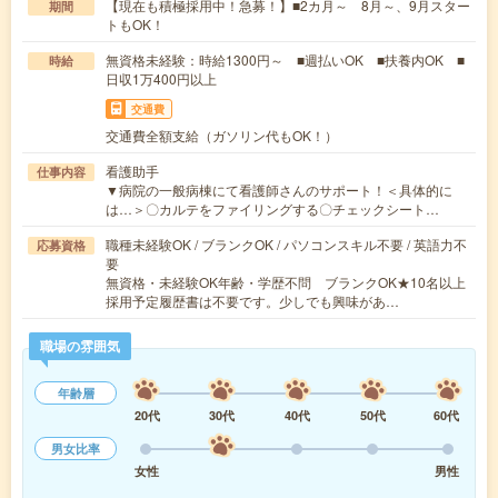
【現在も積極採用中！急募！】■2カ月～ 8月～、9月スター
期間
トもOK！
無資格未経験：時給1300円～ ■週払いOK ■扶養内OK ■
時給
日収1万400円以上
交通費
交通費全額支給（ガソリン代もOK！）
看護助手
仕事内容
▼病院の一般病棟にて看護師さんのサポート！＜具体的に
は…＞〇カルテをファイリングする〇チェックシート…
職種未経験OK / ブランクOK / パソコンスキル不要 / 英語力不
応募資格
要
無資格・未経験OK年齢・学歴不問 ブランクOK★10名以上
採用予定履歴書は不要です。少しでも興味があ…
職場の雰囲気
年齢層
20代
30代
40代
50代
60代
男女比率
女性
男性