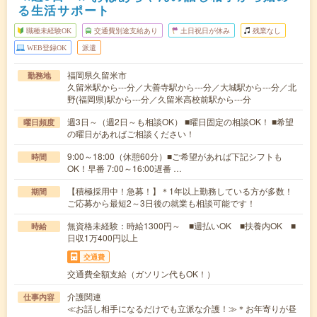
る生活サポート
職種未経験OK
交通費別途支給あり
土日祝日が休み
残業なし
WEB登録OK
派遣
福岡県久留米市
勤務地
久留米駅から---分／大善寺駅から---分／大城駅から---分／北
野(福岡県)駅から---分／久留米高校前駅から---分
週3日～（週2日～も相談OK） ■曜日固定の相談OK！ ■希望
曜日頻度
の曜日があればご相談ください！
9:00～18:00（休憩60分）■ご希望があれば下記シフトも
時間
OK！早番 7:00～16:00遅番 …
【積極採用中！急募！】＊1年以上勤務している方が多数！
期間
ご応募から最短2～3日後の就業も相談可能です！
無資格未経験：時給1300円～ ■週払いOK ■扶養内OK ■
時給
日収1万400円以上
交通費
交通費全額支給（ガソリン代もOK！）
介護関連
仕事内容
≪お話し相手になるだけでも立派な介護！≫＊お年寄りが昼