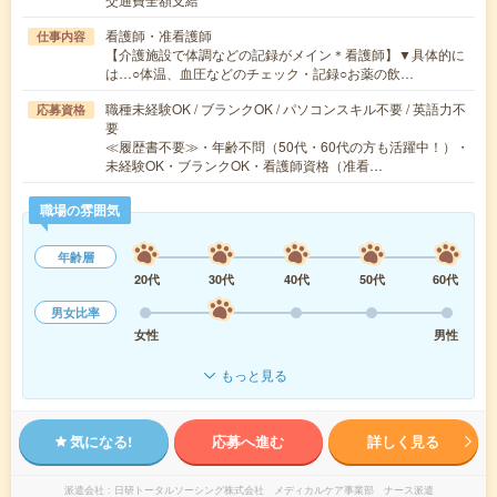
看護師・准看護師
仕事内容
【介護施設で体調などの記録がメイン＊看護師】▼具体的に
は…○体温、血圧などのチェック・記録○お薬の飲…
職種未経験OK / ブランクOK / パソコンスキル不要 / 英語力不
応募資格
要
≪履歴書不要≫・年齢不問（50代・60代の方も活躍中！）・
未経験OK・ブランクOK・看護師資格（准看…
職場の雰囲気
年齢層
20代
30代
40代
50代
60代
男女比率
女性
男性
もっと見る
気になる!
応募へ進む
詳しく見る
派遣会社
日研トータルソーシング株式会社 メディカルケア事業部 ナース派遣