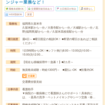
ンジャー業務など！
職種未経験OK
交通費別途支給あり
土日祝日が休み
残業なし
WEB登録OK
派遣
福岡県久留米市
勤務地
久留米駅から---分／大善寺駅から---分／大城駅から---分／北
野(福岡県)駅から---分／久留米高校前駅から---分
週4日～ ■曜日固定の相談OK！ ■希望の曜日があればご相談
曜日頻度
ください！
1日5時間からOK！■シフト例(1)8:00～13:00(2)10:00～
時間
15:00(3)12:00…
【現在も積極採用中！急募！】■2カ月～
期間
無資格未経験：時給1300円～ ■週払いOK ■扶養内OK
時給
交通費
交通費全額支給
看護助手
仕事内容
▼病院の一般病棟にて看護師さんのサポート！具体的に
は、・器具の洗浄・ベットメイキングやシーツ交換・移…
職種未経験OK / ブランクOK / パソコンスキル不要 / 英語力不
応募資格