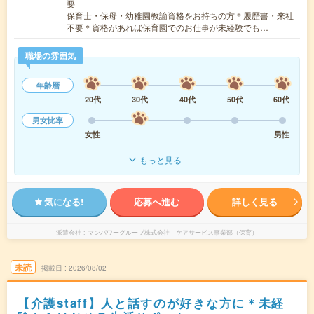
要
保育士・保母・幼稚園教諭資格をお持ちの方＊履歴書・来社
不要＊資格があれば保育園でのお仕事が未経験でも…
職場の雰囲気
年齢層
20代
30代
40代
50代
60代
男女比率
女性
男性
もっと見る
気になる!
応募へ進む
詳しく見る
派遣会社
マンパワーグループ株式会社 ケアサービス事業部（保育）
未読
掲載日
2026/08/02
【介護staff】人と話すのが好きな方に＊未経