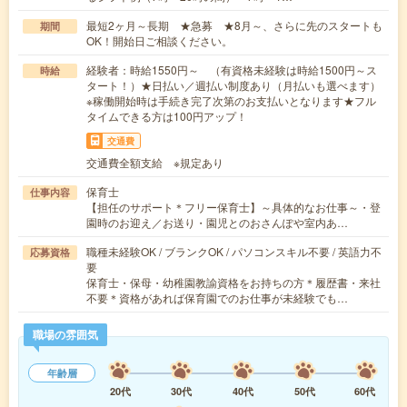
最短2ヶ月～長期 ★急募 ★8月～、さらに先のスタートも
期間
OK！開始日ご相談ください。
経験者：時給1550円～ （有資格未経験は時給1500円～ス
時給
タート！）★日払い／週払い制度あり（月払いも選べます）
※稼働開始時は手続き完了次第のお支払いとなります★フル
タイムできる方は100円アップ！
交通費
交通費全額支給 ※規定あり
保育士
仕事内容
【担任のサポート＊フリー保育士】～具体的なお仕事～・登
園時のお迎え／お送り・園児とのおさんぽや室内あ…
職種未経験OK / ブランクOK / パソコンスキル不要 / 英語力不
応募資格
要
保育士・保母・幼稚園教諭資格をお持ちの方＊履歴書・来社
不要＊資格があれば保育園でのお仕事が未経験でも…
職場の雰囲気
年齢層
20代
30代
40代
50代
60代