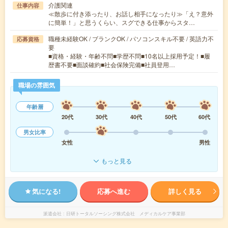
介護関連
仕事内容
≪散歩に付き添ったり、お話し相手になったり≫「え？意外
に簡単！」と思うくらい、スグできる仕事からスタ…
職種未経験OK / ブランクOK / パソコンスキル不要 / 英語力不
応募資格
要
■資格・経験・年齢不問■学歴不問■10名以上採用予定！■履
歴書不要■面談確約■社会保険完備■社員登用…
職場の雰囲気
年齢層
20代
30代
40代
50代
60代
男女比率
女性
男性
もっと見る
気になる!
応募へ進む
詳しく見る
派遣会社
日研トータルソーシング株式会社 メディカルケア事業部