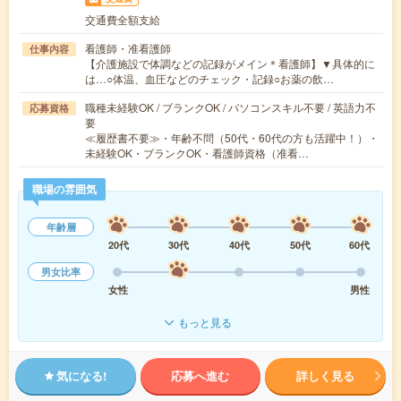
交通費全額支給
看護師・准看護師
仕事内容
【介護施設で体調などの記録がメイン＊看護師】▼具体的に
は…○体温、血圧などのチェック・記録○お薬の飲…
職種未経験OK / ブランクOK / パソコンスキル不要 / 英語力不
応募資格
要
≪履歴書不要≫・年齢不問（50代・60代の方も活躍中！）・
未経験OK・ブランクOK・看護師資格（准看…
職場の雰囲気
年齢層
20代
30代
40代
50代
60代
男女比率
女性
男性
もっと見る
気になる!
応募へ進む
詳しく見る