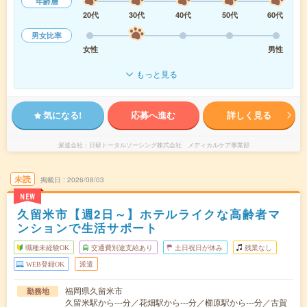
年齢層
20代
30代
40代
50代
60代
男女比率
女性
男性
もっと見る
気になる!
応募へ進む
詳しく見る
派遣会社
日研トータルソーシング株式会社 メディカルケア事業部
未読
掲載日
2026/08/03
NEW
久留米市【週2日～】ホテルライクな高齢者マ
ンションで生活サポート
職種未経験OK
交通費別途支給あり
土日祝日が休み
残業なし
WEB登録OK
派遣
福岡県久留米市
勤務地
久留米駅から---分／花畑駅から---分／櫛原駅から---分／古賀