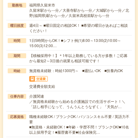
福岡県久留米市
勤務地
久留米駅から---分／大善寺駅から---分／大城駅から---分／北
野(福岡県)駅から---分／久留米高校前駅から---分
週4日～ ■曜日固定の相談OK！ ■希望の曜日があればご相談
曜日頻度
ください！
1日5時間からOK！■シフト例(1)8:00～13:00(2)10:00～
時間
15:00(3)12:00…
【積極採用中！】＊1年以上勤務している方が多数！ご応募
期間
から最短2～3日後の就業も相談可能です！
無資格未経験：時給1300円～ ■週払いOK ■扶養内OK
時給
交通費
交通費全額支給
介護関連
仕事内容
／無資格未経験から始める介護施設での生活サポート！＼
「話し相手になって、うんうんとうなずく」「天気が…
職種未経験OK / ブランクOK / パソコンスキル不要 / 英語力不
応募資格
要
■無資格・未経験OK！■年齢・学歴不問！ブランクOK!■10名
以上採用予定！■履歴書不要■社会保険完…