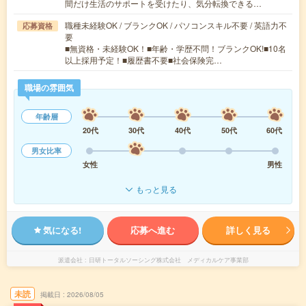
間だけ生活のサポートを受けたり、気分転換できる…
職種未経験OK / ブランクOK / パソコンスキル不要 / 英語力不
応募資格
要
■無資格・未経験OK！■年齢・学歴不問！ブランクOK!■10名
以上採用予定！■履歴書不要■社会保険完…
職場の雰囲気
年齢層
20代
30代
40代
50代
60代
男女比率
女性
男性
もっと見る
気になる!
応募へ進む
詳しく見る
派遣会社
日研トータルソーシング株式会社 メディカルケア事業部
未読
掲載日
2026/08/05