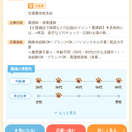
交通費
交通費全額支給
看護師・准看護師
仕事内容
【介護施設で体調などの記録がメイン＊看護師】▼具体的に
は…○体温、血圧などのチェック・記録○お薬の飲…
職種未経験OK / ブランクOK / パソコンスキル不要 / 英語力不
応募資格
要
≪履歴書不要≫・年齢不問（50代・60代の方も活躍中！）・
未経験OK・ブランクOK・看護師資格（准看…
職場の雰囲気
年齢層
20代
30代
40代
50代
60代
男女比率
女性
男性
もっと見る
気になる!
応募へ進む
詳しく見る