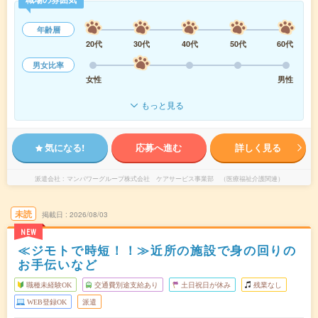
年齢層
20代
30代
40代
50代
60代
男女比率
女性
男性
もっと見る
気になる!
応募へ進む
詳しく見る
派遣会社
マンパワーグループ株式会社 ケアサービス事業部 （医療福祉介護関連）
未読
掲載日
2026/08/03
NEW
≪ジモトで時短！！≫近所の施設で身の回りの
お手伝いなど
職種未経験OK
交通費別途支給あり
土日祝日が休み
残業なし
WEB登録OK
派遣