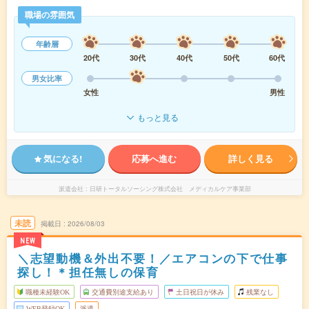
職場の雰囲気
年齢層
20代
30代
40代
50代
60代
男女比率
女性
男性
もっと見る
気になる!
応募へ進む
詳しく見る
派遣会社
日研トータルソーシング株式会社 メディカルケア事業部
未読
掲載日
2026/08/03
NEW
＼志望動機＆外出不要！／エアコンの下で仕事
探し！＊担任無しの保育
職種未経験OK
交通費別途支給あり
土日祝日が休み
残業なし
WEB登録OK
派遣