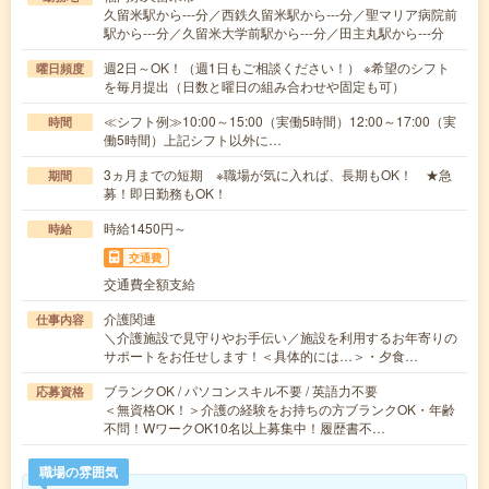
久留米駅から---分／西鉄久留米駅から---分／聖マリア病院前
駅から---分／久留米大学前駅から---分／田主丸駅から---分
週2日～OK！（週1日もご相談ください！） ※希望のシフト
曜日頻度
を毎月提出（日数と曜日の組み合わせや固定も可）
≪シフト例≫10:00～15:00（実働5時間）12:00～17:00（実
時間
働5時間）上記シフト以外に…
3ヵ月までの短期 ※職場が気に入れば、長期もOK！ ★急
期間
募！即日勤務もOK！
時給1450円～
時給
交通費
交通費全額支給
介護関連
仕事内容
＼介護施設で見守りやお手伝い／施設を利用するお年寄りの
サポートをお任せします！＜具体的には…＞・夕食…
ブランクOK / パソコンスキル不要 / 英語力不要
応募資格
＜無資格OK！＞介護の経験をお持ちの方ブランクOK・年齢
不問！WワークOK10名以上募集中！履歴書不…
職場の雰囲気