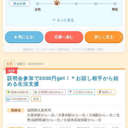
男女比率
女性
男性
もっと見る
気になる!
応募へ進む
詳しく見る
派遣会社
マンパワーグループ株式会社 ケアサービス事業部（保育）
未読
掲載日
2026/08/03
NEW
説明会参加で2000円get！＊お話し相手から始
める生活支援
職種未経験OK
交通費別途支給あり
土日祝日が休み
残業なし
WEB登録OK
派遣
福岡県久留米市
勤務地
久留米駅から---分／大善寺駅から---分／大城駅から---分／北
野(福岡県)駅から---分／久留米高校前駅から---分