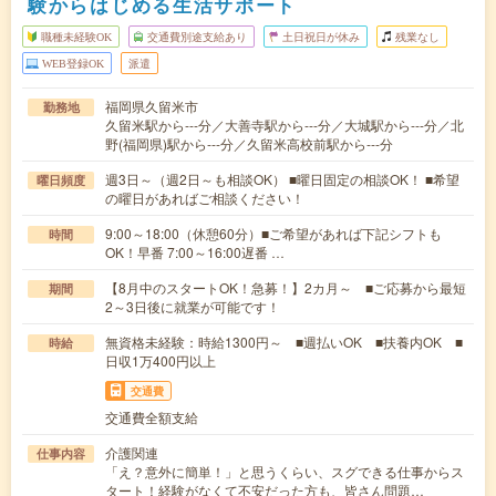
験からはじめる生活サポート
職種未経験OK
交通費別途支給あり
土日祝日が休み
残業なし
WEB登録OK
派遣
福岡県久留米市
勤務地
久留米駅から---分／大善寺駅から---分／大城駅から---分／北
野(福岡県)駅から---分／久留米高校前駅から---分
週3日～（週2日～も相談OK） ■曜日固定の相談OK！ ■希望
曜日頻度
の曜日があればご相談ください！
9:00～18:00（休憩60分）■ご希望があれば下記シフトも
時間
OK！早番 7:00～16:00遅番 …
【8月中のスタートOK！急募！】2カ月～ ■ご応募から最短
期間
2～3日後に就業が可能です！
無資格未経験：時給1300円～ ■週払いOK ■扶養内OK ■
時給
日収1万400円以上
交通費
交通費全額支給
介護関連
仕事内容
「え？意外に簡単！」と思うくらい、スグできる仕事からス
タート！経験がなくて不安だった方も、皆さん問題…