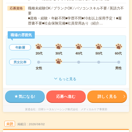
職種未経験OK / ブランクOK / パソコンスキル不要 / 英語力不
応募資格
要
■資格・経験・年齢不問■学歴不問■10名以上採用予定！■履
歴書不要■社会保険完備■社員登用あり（紹介…
職場の雰囲気
年齢層
20代
30代
40代
50代
60代
男女比率
女性
男性
もっと見る
気になる!
応募へ進む
詳しく見る
派遣会社
日研トータルソーシング株式会社 メディカルケア事業部
未読
掲載日
2026/08/02