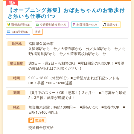
NEW
【オープニング募集】おばあちゃんのお散歩付
き添いも仕事の1つ
職種未経験OK
交通費別途支給あり
土日祝日が休み
残業なし
WEB登録OK
派遣
福岡県久留米市
勤務地
久留米駅から---分／大善寺駅から---分／大城駅から---分／北
野(福岡県)駅から---分／久留米高校前駅から---分
週3日～（週2日～も相談OK） ■曜日固定の相談OK！ ■希望
曜日頻度
の曜日があればご相談ください！
9:00～18:00（休憩60分）■ご希望があれば下記シフトも
時間
OK！早番 7:00～16:00遅番 …
【8月中のスタートOK！急募！】2カ月～ ■ご応募から最短
期間
2～3日後に就業が可能です！
無資格未経験：時給1300円～ ■週払いOK ■扶養内OK ■
時給
日収1万400円以上
交通費
交通費全額支給