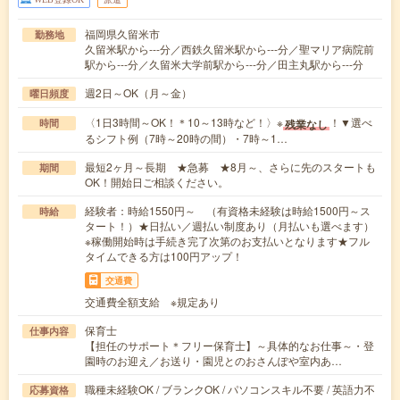
福岡県久留米市
勤務地
久留米駅から---分／西鉄久留米駅から---分／聖マリア病院前
駅から---分／久留米大学前駅から---分／田主丸駅から---分
週2日～OK（月～金）
曜日頻度
〈1日3時間～OK！＊10～13時など！〉※
！▼選べ
残業なし
時間
るシフト例（7時～20時の間）・7時～1…
最短2ヶ月～長期 ★急募 ★8月～、さらに先のスタートも
期間
OK！開始日ご相談ください。
経験者：時給1550円～ （有資格未経験は時給1500円～ス
時給
タート！）★日払い／週払い制度あり（月払いも選べます）
※稼働開始時は手続き完了次第のお支払いとなります★フル
タイムできる方は100円アップ！
交通費
交通費全額支給 ※規定あり
保育士
仕事内容
【担任のサポート＊フリー保育士】～具体的なお仕事～・登
園時のお迎え／お送り・園児とのおさんぽや室内あ…
職種未経験OK / ブランクOK / パソコンスキル不要 / 英語力不
応募資格