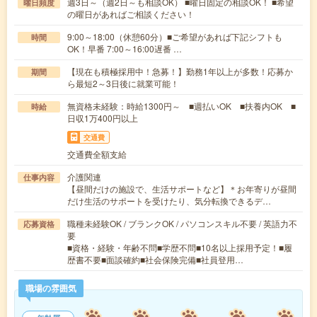
週3日～（週2日～も相談OK） ■曜日固定の相談OK！ ■希望
曜日頻度
の曜日があればご相談ください！
9:00～18:00（休憩60分）■ご希望があれば下記シフトも
時間
OK！早番 7:00～16:00遅番 …
【現在も積極採用中！急募！】勤務1年以上が多数！応募か
期間
ら最短2～3日後に就業可能！
無資格未経験：時給1300円～ ■週払いOK ■扶養内OK ■
時給
日収1万400円以上
交通費
交通費全額支給
介護関連
仕事内容
【昼間だけの施設で、生活サポートなど】＊お年寄りが昼間
だけ生活のサポートを受けたり、気分転換できるデ…
職種未経験OK / ブランクOK / パソコンスキル不要 / 英語力不
応募資格
要
■資格・経験・年齢不問■学歴不問■10名以上採用予定！■履
歴書不要■面談確約■社会保険完備■社員登用…
職場の雰囲気