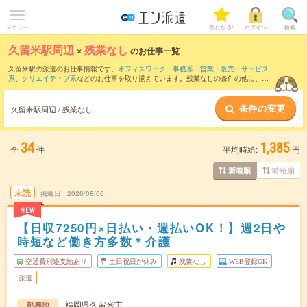
メニュー
気になる!
ログイン
検索
久留米駅周辺
×
残業なし
のお仕事一覧
久留米駅の派遣のお仕事情報です。
オフィスワーク・事務系
、
営業・販売・サービス
系
、
クリエイティブ系
などのお仕事を取り揃えています。残業なしの条件の他に、
交
通費別途支給あり
、
職種未経験OK
、
友だちと一緒の応募OK
などのこだわり条件も取
り揃えています。
条件の変更
久留米駅周辺 / 残業なし
34
1,385
全
件
平均時給:
円
時給順
新着順
未読
掲載日
2026/08/06
NEW
【日収7250円×日払い・週払いOK！】週2日や
時短など働き方多数＊介護
交通費別途支給あり
土日祝日が休み
残業なし
WEB登録OK
派遣
福岡県久留米市
勤務地