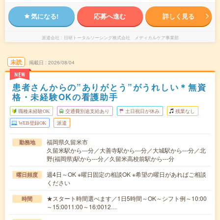
気になる!
応募へ進む
詳しく見る
派遣会社
日研トータルソーシング株式会社 メディカルケア事業部
未読
掲載日
2026/08/04
NEW
患者さんからの”ありがとう”がうれしい＊無資
格・未経験OKの看護助手
職種未経験OK
交通費別途支給あり
土日祝日が休み
残業なし
WEB登録OK
派遣
福岡県久留米市
勤務地
久留米駅から---分／大善寺駅から---分／大城駅から---分／北
野(福岡県)駅から---分／久留米高校前駅から---分
週4日～OK ※曜日固定の相談OK ※希望の曜日があればご相談
曜日頻度
ください
★スタート時間選べます／1日5時間～OK～シフト例～10:00
時間
～15:0011:00～16:0012…