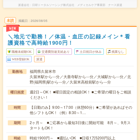
派遣会社
日研トータルソーシング株式会社 メディカルケア事業部 ナース派遣
未読
掲載日
2026/08/05
NEW
＼地元で勤務！／体温・血圧の記録メイン＊看
護資格で高時給1900円！
職種未経験OK
交通費別途支給あり
土日祝日が休み
残業なし
WEB登録OK
派遣
福岡県久留米市
勤務地
久留米駅から---分／大善寺駅から---分／大城駅から---分／北
野(福岡県)駅から---分／久留米高校前駅から---分
週2日～OK！ ■曜日固定の相談OK！ ■ご希望の曜日をご相談
曜日頻度
ください！
【日勤のみ】9:00～17:00（休憩60分）■ご希望があればその
時間
他シフトもOK！（例）8:30～1…
2ヶ月～ ■ご応募から最短3日後に開始可能 8月～、9月ス
期間
タートもOK！
時給1900円～ ■週払いOK ■日収1万5200円以上
時給