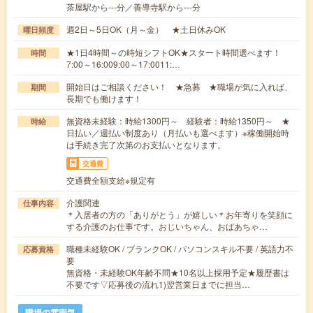
茶屋駅から---分／善導寺駅から---分
週2日～5日OK（月～金） ★土日休みOK
曜日頻度
★1日4時間～の時短シフトOK★スタート時間選べます！
時間
7:00～16:009:00～17:0011:…
開始日はご相談ください！ ★急募 ★職場が気に入れば、
期間
長期でも働けます！
無資格未経験：時給1300円～ 経験者：時給1350円～ ★
時給
日払い／週払い制度あり（月払いも選べます）※稼働開始時
は手続き完了次第のお支払いとなります。
交通費
交通費全額支給※規定有
介護関連
仕事内容
＊入居者の方の「ありがとう」が嬉しい＊お年寄りを笑顔に
する介護のお仕事です。おじいちゃん、おばあちゃ…
職種未経験OK / ブランクOK / パソコンスキル不要 / 英語力不
応募資格
要
無資格・未経験OK年齢不問★10名以上採用予定★履歴書は
不要です▽応募後の流れ1)翌営業日までに担当…
職場の雰囲気