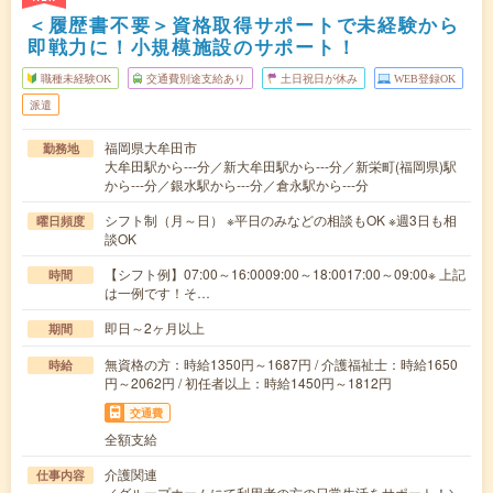
＜履歴書不要＞資格取得サポートで未経験から
即戦力に！小規模施設のサポート！
職種未経験OK
交通費別途支給あり
土日祝日が休み
WEB登録OK
派遣
福岡県大牟田市
勤務地
大牟田駅から---分／新大牟田駅から---分／新栄町(福岡県)駅
から---分／銀水駅から---分／倉永駅から---分
シフト制（月～日） ※平日のみなどの相談もOK ※週3日も相
曜日頻度
談OK
【シフト例】07:00～16:0009:00～18:0017:00～09:00※ 上記
時間
は一例です！そ…
即日～2ヶ月以上
期間
無資格の方：時給1350円～1687円 / 介護福祉士：時給1650
時給
円～2062円 / 初任者以上：時給1450円～1812円
交通費
全額支給
介護関連
仕事内容
／グループホームにて利用者の方の日常生活をサポート！＼