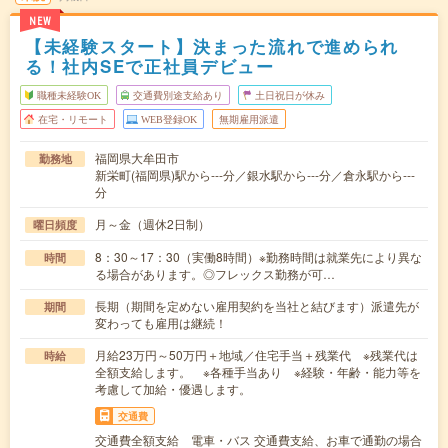
NEW
【未経験スタート】決まった流れで進められ
る！社内SEで正社員デビュー
職種未経験OK
交通費別途支給あり
土日祝日が休み
在宅・リモート
WEB登録OK
無期雇用派遣
福岡県大牟田市
勤務地
新栄町(福岡県)駅から---分／銀水駅から---分／倉永駅から---
分
月～金（週休2日制）
曜日頻度
8：30～17：30（実働8時間）※勤務時間は就業先により異な
時間
る場合があります。◎フレックス勤務が可…
長期（期間を定めない雇用契約を当社と結びます）派遣先が
期間
変わっても雇用は継続！
月給23万円～50万円＋地域／住宅手当＋残業代 ※残業代は
時給
全額支給します。 ※各種手当あり ※経験・年齢・能力等を
考慮して加給・優遇します。
交通費
交通費全額支給 電車・バス 交通費支給、お車で通勤の場合