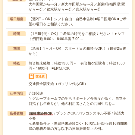
大牟田駅から---分／新大牟田駅から---分／新栄町(福岡県)駅
から---分／銀水駅から---分／倉永駅から---分
【週2日～OK】シフト自由・自己申告制 ■曜日固定OK ■ご希
曜日頻度
望の曜日をご相談ください。
【1日5時間～OK】ご希望の時間をご相談ください！▼シフ
時間
ト例日勤 9:00～18:00早番 7:00…
【急募】1ヶ月～OK！スタート日の相談もOK！（最短2日後
期間
から）
無資格未経験：時給1350円～ 有資格or経験者：時給1550
時給
円～1600円 ■日払いOK
交通費
交通費全額支給（ガソリン代もOK）
介護関連
仕事内容
＼グループホームでの生活サポート／介護度が低く、自立を
目指すお年寄りが、他の利用者さんとの共同生活を…
/ ブランクOK / パソコンスキル不要 / 英語力
職種未経験OK
応募資格
不要
≪募集条件≫・無資格未経験OK・10名以上採用※週16時間未
満の勤務希望の方は以下の日雇派遣禁止の例…