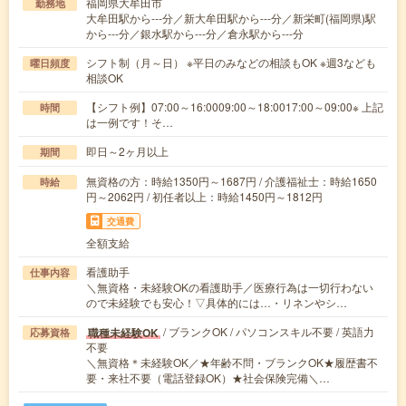
福岡県大牟田市
勤務地
大牟田駅から---分／新大牟田駅から---分／新栄町(福岡県)駅
から---分／銀水駅から---分／倉永駅から---分
シフト制（月～日） ※平日のみなどの相談もOK ※週3なども
曜日頻度
相談OK
【シフト例】07:00～16:0009:00～18:0017:00～09:00※ 上記
時間
は一例です！そ…
即日～2ヶ月以上
期間
無資格の方：時給1350円～1687円 / 介護福祉士：時給1650
時給
円～2062円 / 初任者以上：時給1450円～1812円
交通費
全額支給
看護助手
仕事内容
＼無資格・未経験OKの看護助手／医療行為は一切行わない
ので未経験でも安心！▽具体的には…・リネンやシ…
/ ブランクOK / パソコンスキル不要 / 英語力
職種未経験OK
応募資格
不要
＼無資格＊未経験OK／★年齢不問・ブランクOK★履歴書不
要・来社不要（電話登録OK）★社会保険完備＼…