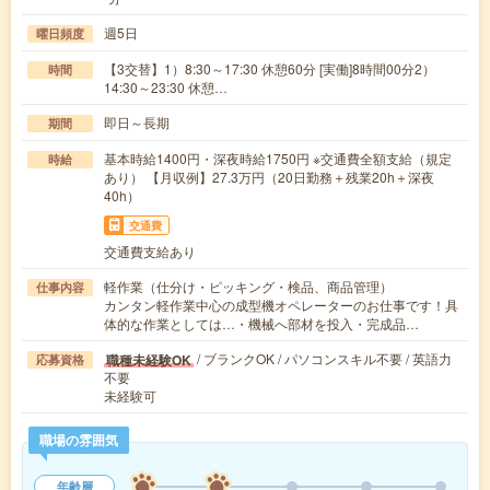
週5日
曜日頻度
【3交替】1）8:30～17:30 休憩60分 [実働]8時間00分2）
時間
14:30～23:30 休憩…
即日～長期
期間
基本時給1400円・深夜時給1750円 ※交通費全額支給（規定
時給
あり） 【月収例】27.3万円（20日勤務＋残業20h＋深夜
40h）
交通費
交通費支給あり
軽作業（仕分け・ピッキング・検品、商品管理）
仕事内容
カンタン軽作業中心の成型機オペレーターのお仕事です！具
体的な作業としては…・機械へ部材を投入・完成品…
/ ブランクOK / パソコンスキル不要 / 英語力
職種未経験OK
応募資格
不要
未経験可
職場の雰囲気
年齢層