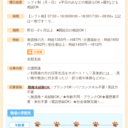
シフト制（月～日） ※平日のみなどの相談もOK ※週3なども
曜日頻度
相談OK
【シフト例】07:00～16:0009:00～18:0017:00～09:00※ 上記
時間
は一例です！そ…
即日～2ヶ月以上 ■開始日の相談OK！
期間
無資格の方：時給1350円～1687円 / 介護福祉士：時給1650
時給
円～2062円 / 初任者以上：時給1450円～1812円
交通費
全額支給
介護関連
仕事内容
／利用者の方の日常生活をサポート！＼▽具体的には…・買
い物や散歩に付き添ったり・折り紙や体操などのレ…
/ ブランクOK / パソコンスキル不要 / 英語力
職種未経験OK
応募資格
不要
＼無資格＊未経験OK／★年齢不問・ブランクOK★履歴書不
要・来社不要（電話登録OK）★社会保険完備＼…
職場の雰囲気
年齢層