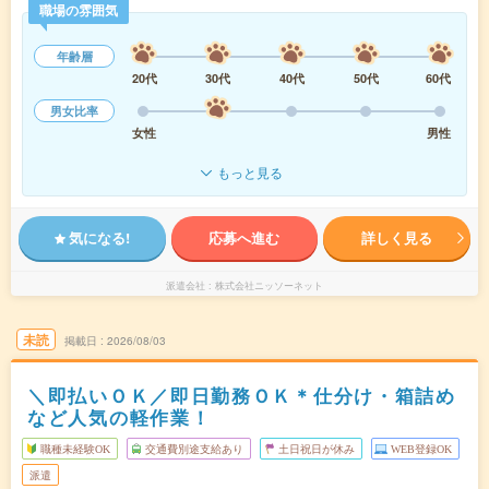
職場の雰囲気
年齢層
20代
30代
40代
50代
60代
男女比率
女性
男性
もっと見る
気になる!
応募へ進む
詳しく見る
派遣会社
株式会社ニッソーネット
未読
掲載日
2026/08/03
＼即払いＯＫ／即日勤務ＯＫ＊仕分け・箱詰め
など人気の軽作業！
職種未経験OK
交通費別途支給あり
土日祝日が休み
WEB登録OK
派遣