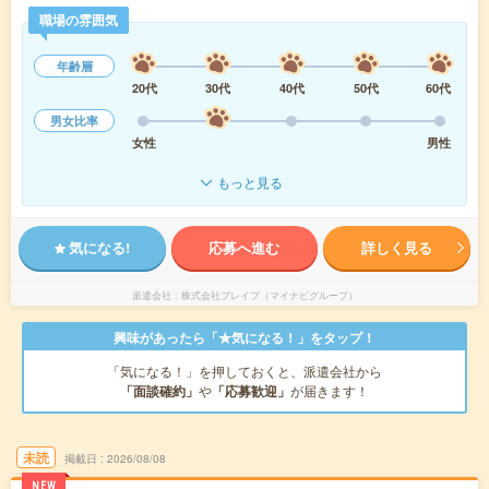
職場の雰囲気
年齢層
20代
30代
40代
50代
60代
男女比率
女性
男性
もっと見る
気になる!
応募へ進む
詳しく見る
派遣会社
株式会社ブレイブ（マイナビグループ）
興味があったら「★気になる！」をタップ！
「気になる！」を押しておくと、派遣会社から
「面談確約」
や
「応募歓迎」
が届きます！
未読
掲載日
2026/08/08
NEW