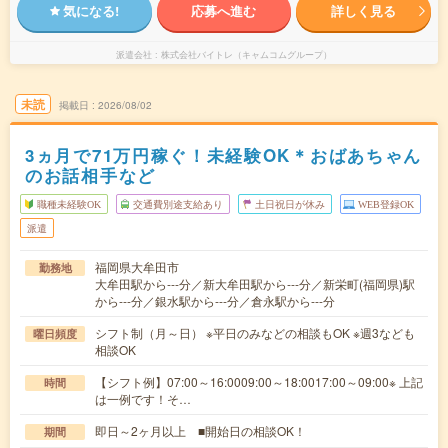
気になる!
応募へ進む
詳しく見る
派遣会社
株式会社バイトレ（キャムコムグループ）
未読
掲載日
2026/08/02
3ヵ月で71万円稼ぐ！未経験OK＊おばあちゃん
のお話相手など
職種未経験OK
交通費別途支給あり
土日祝日が休み
WEB登録OK
派遣
福岡県大牟田市
勤務地
大牟田駅から---分／新大牟田駅から---分／新栄町(福岡県)駅
から---分／銀水駅から---分／倉永駅から---分
シフト制（月～日） ※平日のみなどの相談もOK ※週3なども
曜日頻度
相談OK
【シフト例】07:00～16:0009:00～18:0017:00～09:00※ 上記
時間
は一例です！そ…
即日～2ヶ月以上 ■開始日の相談OK！
期間