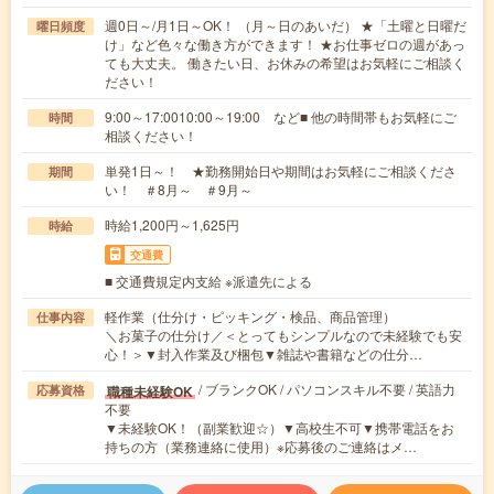
週0日～/月1日～OK！ （月～日のあいだ） ★「土曜と日曜だ
曜日頻度
け」など色々な働き方ができます！ ★お仕事ゼロの週があっ
ても大丈夫。 働きたい日、お休みの希望はお気軽にご相談く
ださい！
9:00～17:0010:00～19:00 など■ 他の時間帯もお気軽にご
時間
相談ください！
単発1日～！ ★勤務開始日や期間はお気軽にご相談くださ
期間
い！ ＃8月～ ＃9月～
時給1,200円～1,625円
時給
交通費
■ 交通費規定内支給 ※派遣先による
軽作業（仕分け・ピッキング・検品、商品管理）
仕事内容
＼お菓子の仕分け／＜とってもシンプルなので未経験でも安
心！＞▼封入作業及び梱包▼雑誌や書籍などの仕分…
/ ブランクOK / パソコンスキル不要 / 英語力
職種未経験OK
応募資格
不要
▼未経験OK！（副業歓迎☆）▼高校生不可▼携帯電話をお
持ちの方（業務連絡に使用）※応募後のご連絡はメ…