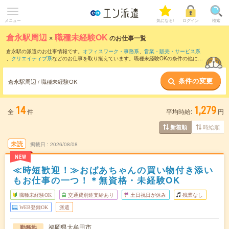
メニュー
気になる!
ログイン
検索
倉永駅周辺
×
職種未経験OK
のお仕事一覧
倉永駅の派遣のお仕事情報です。
オフィスワーク・事務系
、
営業・販売・サービス系
、
クリエイティブ系
などのお仕事を取り揃えています。職種未経験OKの条件の他に、
交通費別途支給あり
、
友だちと一緒の応募OK
、
週4日勤務
などのこだわり条件も取り
揃えています。
条件の変更
倉永駅周辺 / 職種未経験OK
14
1,279
全
件
平均時給:
円
時給順
新着順
未読
掲載日
2026/08/08
NEW
≪時短歓迎！≫おばあちゃんの買い物付き添い
もお仕事の一つ！＊無資格・未経験OK
職種未経験OK
交通費別途支給あり
土日祝日が休み
残業なし
WEB登録OK
派遣
福岡県大牟田市
勤務地