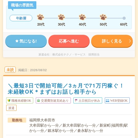
職場の雰囲気
年齢層
20代
30代
40代
50代
60代
気になる!
応募へ進む
詳しく見る
派遣会社
株式会社テクノ・サービス 採用担当
未読
掲載日
2026/08/02
＼最短3日で開始可能／3ヵ月で71万円稼ぐ！
未経験OK＊まずはお話し相手から
職種未経験OK
交通費別途支給あり
土日祝日が休み
WEB登録OK
派遣
福岡県大牟田市
勤務地
大牟田駅から---分／新大牟田駅から---分／新栄町(福岡県)駅
から---分／銀水駅から---分／倉永駅から---分