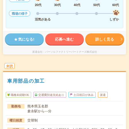
20代
30代
40代
50代
60代
職場の様子
活気がある
しずか
気になる!
応募へ進む
詳しく見る
派遣会社
パーソルファクトリーパートナーズ株式会社
未読
車用部品の加工
職種未経験OK
交通費別途支給あり
土日祝日が休み
派遣
熊本県玉名郡
勤務地
倉永駅から---分
交替制
曜日頻度