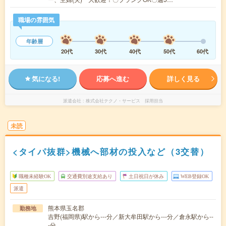
職場の雰囲気
年齢層
20代
30代
40代
50代
60代
気になる!
応募へ進む
詳しく見る
派遣会社
株式会社テクノ・サービス 採用担当
未読
<タイパ抜群>機械へ部材の投入など（3交替）
職種未経験OK
交通費別途支給あり
土日祝日が休み
WEB登録OK
派遣
熊本県玉名郡
勤務地
吉野(福岡県)駅から---分／新大牟田駅から---分／倉永駅から--
-分