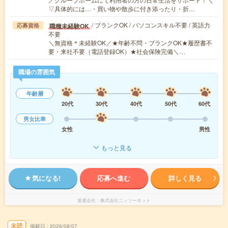
▽具体的には…・買い物や散歩に付き添ったり・折…
/ ブランクOK / パソコンスキル不要 / 英語力
職種未経験OK
応募資格
不要
＼無資格＊未経験OK／★年齢不問・ブランクOK★履歴書不
要・来社不要（電話登録OK）★社会保険完備＼…
職場の雰囲気
年齢層
20代
30代
40代
50代
60代
男女比率
女性
男性
もっと見る
気になる!
応募へ進む
詳しく見る
派遣会社
株式会社ニッソーネット
未読
掲載日
2026/08/07