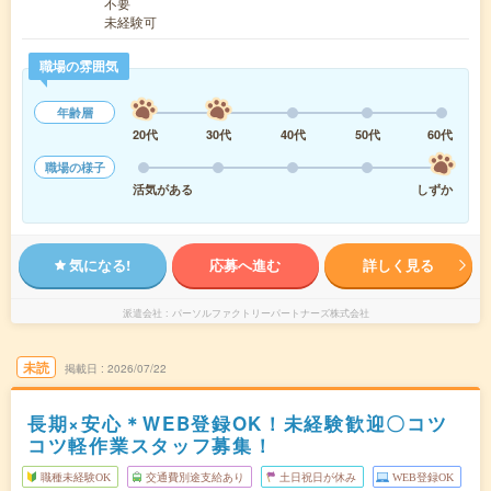
不要
未経験可
職場の雰囲気
年齢層
20代
30代
40代
50代
60代
職場の様子
活気がある
しずか
気になる!
応募へ進む
詳しく見る
派遣会社
パーソルファクトリーパートナーズ株式会社
未読
掲載日
2026/07/22
長期×安心＊WEB登録OK！未経験歓迎〇コツ
コツ軽作業スタッフ募集！
職種未経験OK
交通費別途支給あり
土日祝日が休み
WEB登録OK