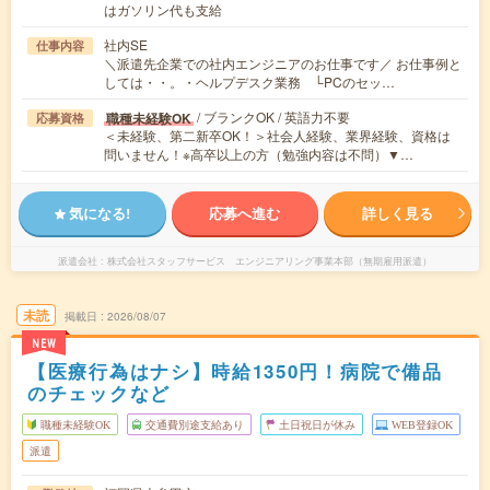
はガソリン代も支給
社内SE
仕事内容
＼派遣先企業での社内エンジニアのお仕事です／ お仕事例と
しては・・。・ヘルプデスク業務 └PCのセッ…
/ ブランクOK / 英語力不要
職種未経験OK
応募資格
＜未経験、第二新卒OK！＞社会人経験、業界経験、資格は
問いません！※高卒以上の方（勉強内容は不問）▼…
気になる!
応募へ進む
詳しく見る
派遣会社
株式会社スタッフサービス エンジニアリング事業本部（無期雇用派遣）
未読
掲載日
2026/08/07
NEW
【医療行為はナシ】時給1350円！病院で備品
のチェックなど
職種未経験OK
交通費別途支給あり
土日祝日が休み
WEB登録OK
派遣