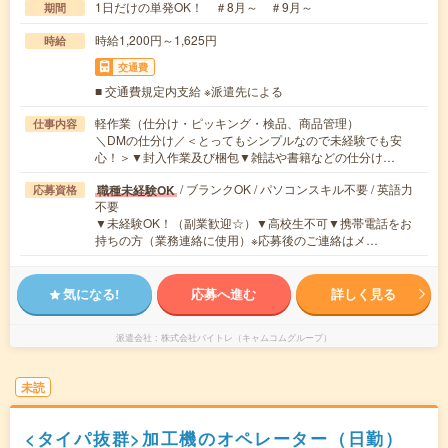
1日だけの単発OK！ ＃8月～ ＃9月～
期間
時給1,200円～1,625円
時給
交通費
■ 交通費規定内支給 ※派遣先による
軽作業（仕分け・ピッキング・検品、商品管理）
仕事内容
＼DMの仕分け／＜とってもシンプルなので未経験でも安
心！＞▼封入作業及び梱包▼雑誌や書籍などの仕分け…
/ ブランクOK / パソコンスキル不要 / 英語力
職種未経験OK
応募資格
不要
▼未経験OK！（副業歓迎☆）▼高校生不可▼携帯電話をお
持ちの方（業務連絡に使用）※応募後のご連絡はメ…
気になる!
応募へ進む
詳しく見る
派遣会社
株式会社バイトレ（キャムコムグループ）
未読
<タイパ抜群>加工機のオペレーター（日勤）