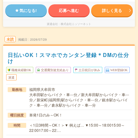
気になる!
応募へ進む
詳しく見る
派遣会社
株式会社ニッソーネット
未読
掲載日
2026/07/29
日払いOK！スマホでカンタン登録＊DMの仕分
け
職種未経験OK
交通費別途支給あり
土日祝日が休み
WEB登録OK
派遣
福岡県大牟田市
勤務地
大牟田駅からバイク・車---分／新大牟田駅からバイク・車---
分／新栄町(福岡県)駅からバイク・車---分／銀水駅からバイ
ク・車---分／倉永駅からバイク・車---分
単発1日のみ～OK！
曜日頻度
＜1日3時間～OK！＞▼ 例えば… ▼15:00～18:0015:00～
時間
22:0017:00～22:…