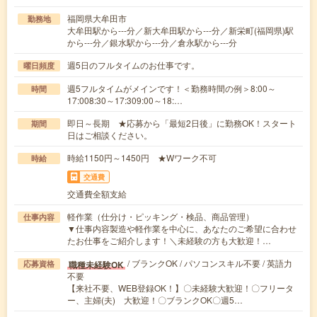
福岡県大牟田市
勤務地
大牟田駅から---分／新大牟田駅から---分／新栄町(福岡県)駅
から---分／銀水駅から---分／倉永駅から---分
週5日のフルタイムのお仕事です。
曜日頻度
週5フルタイムがメインです！＜勤務時間の例＞8:00～
時間
17:008:30～17:309:00～18:…
即日～長期 ★応募から「最短2日後」に勤務OK！スタート
期間
日はご相談ください。
時給1150円～1450円 ★Wワーク不可
時給
交通費
交通費全額支給
軽作業（仕分け・ピッキング・検品、商品管理）
仕事内容
▼仕事内容製造や軽作業を中心に、あなたのご希望に合わせ
たお仕事をご紹介します！＼未経験の方も大歓迎！…
/ ブランクOK / パソコンスキル不要 / 英語力
職種未経験OK
応募資格
不要
【来社不要、WEB登録OK！】〇未経験大歓迎！〇フリータ
ー、主婦(夫) 大歓迎！〇ブランクOK〇週5…