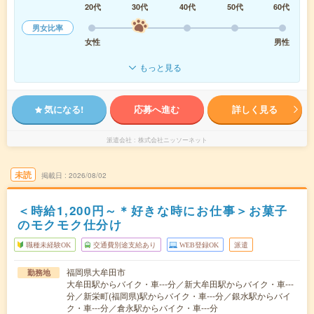
20代
30代
40代
50代
60代
男女比率
女性
男性
もっと見る
気になる!
応募へ進む
詳しく見る
派遣会社
株式会社ニッソーネット
未読
掲載日
2026/08/02
＜時給1,200円～＊好きな時にお仕事＞お菓子
のモクモク仕分け
職種未経験OK
交通費別途支給あり
WEB登録OK
派遣
福岡県大牟田市
勤務地
大牟田駅からバイク・車---分／新大牟田駅からバイク・車---
分／新栄町(福岡県)駅からバイク・車---分／銀水駅からバイ
ク・車---分／倉永駅からバイク・車---分