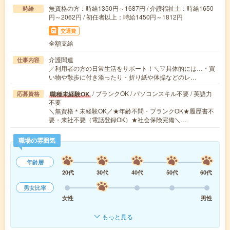
無資格の方：時給1350円～1687円 / 介護福祉士：時給1650
時給
円～2062円 / 初任者以上：時給1450円～1812円
交通費
全額支給
介護関連
仕事内容
／利用者の方の日常生活をサポート！＼▽具体的には…・買
い物や散歩に付き添ったり・折り紙や体操などのレ…
/ ブランクOK / パソコンスキル不要 / 英語力
職種未経験OK
応募資格
不要
＼無資格＊未経験OK／★年齢不問・ブランクOK★履歴書不
要・来社不要（電話登録OK）★社会保険完備＼…
職場の雰囲気
年齢層
20代
30代
40代
50代
60代
男女比率
女性
男性
もっと見る