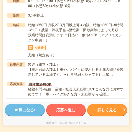
8：00～17：00（休憩60分+小休憩10分×2回）23：00～8：
時間
00（休憩60分+小休憩10分…
3か月以上
期間
時給1250円 月収27.3万円以上可 ※内訳／時給1250円×8時間
時給
×21日＋残業・深夜手当 ※繁忙期・閑散期等によって月収・
残業時間は変動します ＊日払い・仮払いOK（アプリでカン
タン申請！）
交通費
支給（規定あり）
製造（組立・加工）
仕事内容
【車用部品の加工】車や、バイクに使われる金属の部品を製
造している工場です。▼仕事詳細＜シャフト仕上加…
職種未経験OK
応募資格
経験不問※職種・業種・社会人未経験OK▼こんな方におすす
めです！・車、バイク好きな方・未経験から活躍…
気になる!
応募へ進む
詳しく見る
派遣会社
株式会社日本ケイテム