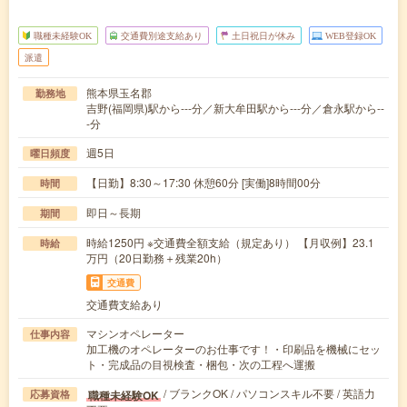
職種未経験OK
交通費別途支給あり
土日祝日が休み
WEB登録OK
派遣
熊本県玉名郡
勤務地
吉野(福岡県)駅から---分／新大牟田駅から---分／倉永駅から--
-分
週5日
曜日頻度
【日勤】8:30～17:30 休憩60分 [実働]8時間00分
時間
即日～長期
期間
時給1250円 ※交通費全額支給（規定あり） 【月収例】23.1
時給
万円（20日勤務＋残業20h）
交通費
交通費支給あり
マシンオペレーター
仕事内容
加工機のオペレーターのお仕事です！・印刷品を機械にセッ
ト・完成品の目視検査・梱包・次の工程へ運搬
/ ブランクOK / パソコンスキル不要 / 英語力
職種未経験OK
応募資格