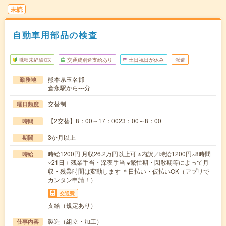
未読
自動車用部品の検査
職種未経験OK
交通費別途支給あり
土日祝日が休み
派遣
熊本県玉名郡
勤務地
倉永駅から---分
交替制
曜日頻度
【2交替】8：00～17：0023：00～8：00
時間
3か月以上
期間
時給1200円 月収26.2万円以上可 ※内訳／時給1200円×8時間
時給
×21日＋残業手当・深夜手当 ※繁忙期・閑散期等によって月
収・残業時間は変動します ＊日払い・仮払いOK（アプリで
カンタン申請！）
交通費
支給（規定あり）
製造（組立・加工）
仕事内容