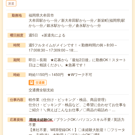
派遣
福岡県大牟田市
勤務地
大牟田駅から---分／新大牟田駅から---分／新栄町(福岡県)駅
から---分／銀水駅から---分／倉永駅から---分
週5日 ※派遣先による
曜日頻度
週5フルタイムがメインです！＜勤務時間の例＞8:00～
時間
17:008:30～17:309:00～18:…
即日～長期 ★応募から「最短2日後」に勤務OK！スタート
期間
日はご相談ください。★急募です！
時給1150円～1450円 ★Wワーク不可
時給
交通費
交通費全額支給
軽作業（仕分け・ピッキング・検品、商品管理）
仕事内容
仕分け・ピッキング・検品など、ご希望に合わせてお仕事を
ご紹介！＼例えばこんなお仕事／〇商品の箱詰め・…
/ ブランクOK / パソコンスキル不要 / 英語力
職種未経験OK
応募資格
不要
【来社不要、WEB登録OK！】〇未経験大歓迎！〇フリータ
ー、主婦(夫) 大歓迎！〇ブランクOK〇週5…