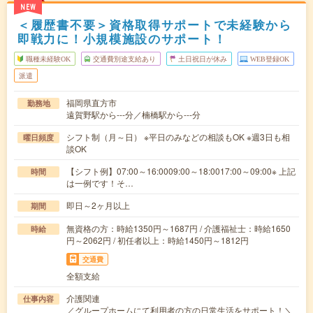
NEW
＜履歴書不要＞資格取得サポートで未経験から
即戦力に！小規模施設のサポート！
職種未経験OK
交通費別途支給あり
土日祝日が休み
WEB登録OK
派遣
福岡県直方市
勤務地
遠賀野駅から---分／楠橋駅から---分
シフト制（月～日） ※平日のみなどの相談もOK ※週3日も相
曜日頻度
談OK
【シフト例】07:00～16:0009:00～18:0017:00～09:00※ 上記
時間
は一例です！そ…
即日～2ヶ月以上
期間
無資格の方：時給1350円～1687円 / 介護福祉士：時給1650
時給
円～2062円 / 初任者以上：時給1450円～1812円
交通費
全額支給
介護関連
仕事内容
／グループホームにて利用者の方の日常生活をサポート！＼