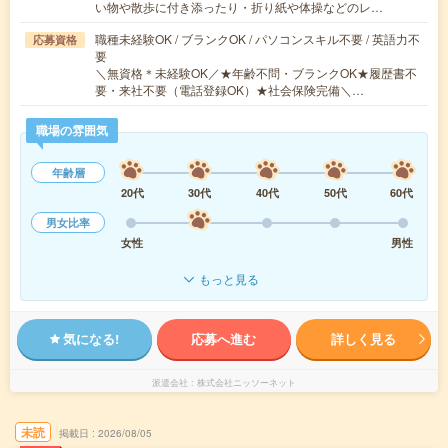
い物や散歩に付き添ったり・折り紙や体操などのレ…
職種未経験OK / ブランクOK / パソコンスキル不要 / 英語力不
応募資格
要
＼無資格＊未経験OK／★年齢不問・ブランクOK★履歴書不
要・来社不要（電話登録OK）★社会保険完備＼…
職場の雰囲気
年齢層
20代
30代
40代
50代
60代
男女比率
女性
男性
もっと見る
気になる!
応募へ進む
詳しく見る
派遣会社
株式会社ニッソーネット
未読
掲載日
2026/08/05