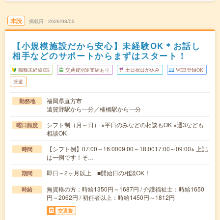
未読
掲載日
2026/08/02
【小規模施設だから安心】未経験OK＊お話し
相手などのサポートからまずはスタート！
職種未経験OK
交通費別途支給あり
土日祝日が休み
WEB登録OK
派遣
福岡県直方市
勤務地
遠賀野駅から---分／楠橋駅から---分
シフト制（月～日） ※平日のみなどの相談もOK ※週3なども
曜日頻度
相談OK
【シフト例】07:00～16:0009:00～18:0017:00～09:00※ 上記
時間
は一例です！そ…
即日～2ヶ月以上 ■開始日の相談OK！
期間
無資格の方：時給1350円～1687円 / 介護福祉士：時給1650
時給
円～2062円 / 初任者以上：時給1450円～1812円
交通費