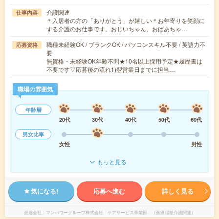
介護関連
仕事内容
＊入居者の方の「ありがとう」が嬉しい＊お年寄りを笑顔に
する介護のお仕事です。おじいちゃん、おばあちゃ…
職種未経験OK / ブランクOK / パソコンスキル不要 / 英語力不
応募資格
要
無資格・未経験OK年齢不問★10名以上採用予定★履歴書は
不要です▽応募後の流れ1)翌営業日までに担当…
職場の雰囲気
年齢層
20代
30代
40代
50代
60代
男女比率
女性
男性
もっと見る
気になる!
応募へ進む
詳しく見る
派遣会社
マンパワーグループ株式会社 ケアサービス事業部 （医療福祉介護関連）