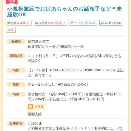
NEW
小規模施設でおばあちゃんのお話相手など＊未
経験OK
職種未経験OK
交通費別途支給あり
土日祝日が休み
WEB登録OK
派遣
福岡県直方市
勤務地
遠賀野駅から---分／楠橋駅から---分
シフト制（月～日） ※平日のみなどの相談もOK ※週3なども
曜日頻度
相談OK
【シフト例】07:00～16:0009:00～18:0017:00～09:00※ 上記
時間
は一例です！そ…
即日～2ヶ月以上 ■開始日の相談OK！
期間
無資格の方：時給1350円～1687円 / 介護福祉士：時給1650
時給
円～2062円 / 初任者以上：時給1450円～1812円
交通費
全額支給
介護関連
仕事内容
／利用者の方の日常生活をサポート！＼▽具体的には…・買