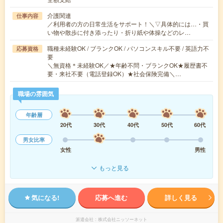
介護関連
仕事内容
／利用者の方の日常生活をサポート！＼▽具体的には…・買
い物や散歩に付き添ったり・折り紙や体操などのレ…
職種未経験OK / ブランクOK / パソコンスキル不要 / 英語力不
応募資格
要
＼無資格＊未経験OK／★年齢不問・ブランクOK★履歴書不
要・来社不要（電話登録OK）★社会保険完備＼…
職場の雰囲気
年齢層
20代
30代
40代
50代
60代
男女比率
女性
男性
もっと見る
気になる!
応募へ進む
詳しく見る
派遣会社
株式会社ニッソーネット