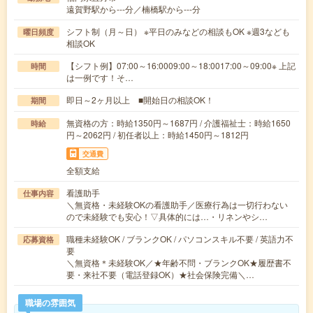
遠賀野駅から---分／楠橋駅から---分
シフト制（月～日） ※平日のみなどの相談もOK ※週3なども
曜日頻度
相談OK
【シフト例】07:00～16:0009:00～18:0017:00～09:00※ 上記
時間
は一例です！そ…
即日～2ヶ月以上 ■開始日の相談OK！
期間
無資格の方：時給1350円～1687円 / 介護福祉士：時給1650
時給
円～2062円 / 初任者以上：時給1450円～1812円
交通費
全額支給
看護助手
仕事内容
＼無資格・未経験OKの看護助手／医療行為は一切行わない
ので未経験でも安心！▽具体的には…・リネンやシ…
職種未経験OK / ブランクOK / パソコンスキル不要 / 英語力不
応募資格
要
＼無資格＊未経験OK／★年齢不問・ブランクOK★履歴書不
要・来社不要（電話登録OK）★社会保険完備＼…
職場の雰囲気