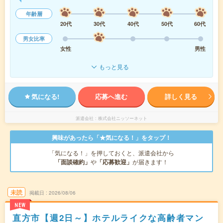
年齢層
20代
30代
40代
50代
60代
男女比率
女性
男性
もっと見る
気になる!
応募へ進む
詳しく見る
派遣会社
株式会社ニッソーネット
興味があったら「★気になる！」をタップ！
「気になる！」を押しておくと、派遣会社から
「面談確約」
や
「応募歓迎」
が届きます！
未読
掲載日
2026/08/06
NEW
直方市【週2日～】ホテルライクな高齢者マン