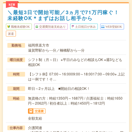
NEW
＼最短3日で開始可能／3ヵ月で71万円稼ぐ！
未経験OK＊まずはお話し相手から
職種未経験OK
交通費別途支給あり
土日祝日が休み
WEB登録OK
派遣
福岡県直方市
勤務地
遠賀野駅から---分／楠橋駅から---分
シフト制（月～日） ※平日のみなどの相談もOK ※週3なども
曜日頻度
相談OK
【シフト例】07:00～16:0009:00～18:0017:00～09:00※ 上記
時間
は一例です！そ…
即日～2ヶ月以上 ■開始日の相談OK！
期間
無資格の方：時給1350円～1687円 / 介護福祉士：時給1650
時給
円～2062円 / 初任者以上：時給1450円～1812円
交通費
全額支給
介護関連
仕事内容