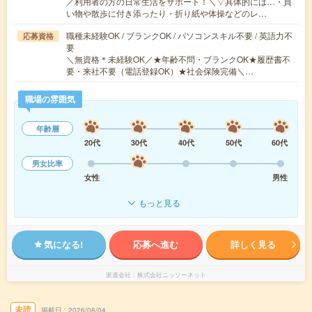
／利用者の方の日常生活をサポート！＼▽具体的には…・買
い物や散歩に付き添ったり・折り紙や体操などのレ…
職種未経験OK / ブランクOK / パソコンスキル不要 / 英語力不
応募資格
要
＼無資格＊未経験OK／★年齢不問・ブランクOK★履歴書不
要・来社不要（電話登録OK）★社会保険完備＼…
職場の雰囲気
年齢層
20代
30代
40代
50代
60代
男女比率
女性
男性
もっと見る
気になる!
応募へ進む
詳しく見る
派遣会社
株式会社ニッソーネット
未読
掲載日
2026/08/04