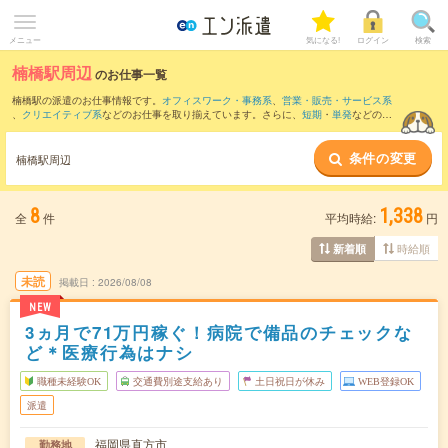
メニュー
気になる!
ログイン
検索
楠橋駅周辺
のお仕事一覧
楠橋駅の派遣のお仕事情報です。
オフィスワーク・事務系
、
営業・販売・サービス系
、
クリエイティブ系
などのお仕事を取り揃えています。さらに、
短期
・
単発
などの期
間や、
職種未経験OK
などのこだわり条件で絞り込んでいただけます。
条件の変更
また、
黒崎駅
・
八幡(福岡県)駅
・
折尾駅
・
本城駅
・
三ケ森駅
など近隣駅のお仕事もご確
楠橋駅周辺
認いただけます。
8
1,338
全
件
平均時給:
円
時給順
新着順
未読
掲載日
2026/08/08
NEW
3ヵ月で71万円稼ぐ！病院で備品のチェックな
ど＊医療行為はナシ
職種未経験OK
交通費別途支給あり
土日祝日が休み
WEB登録OK
派遣
福岡県直方市
勤務地