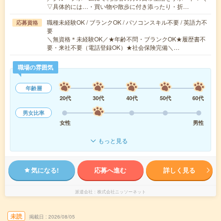
▽具体的には…・買い物や散歩に付き添ったり・折…
職種未経験OK / ブランクOK / パソコンスキル不要 / 英語力不
応募資格
要
＼無資格＊未経験OK／★年齢不問・ブランクOK★履歴書不
要・来社不要（電話登録OK）★社会保険完備＼…
職場の雰囲気
年齢層
20代
30代
40代
50代
60代
男女比率
女性
男性
もっと見る
気になる!
応募へ進む
詳しく見る
派遣会社
株式会社ニッソーネット
未読
掲載日
2026/08/05