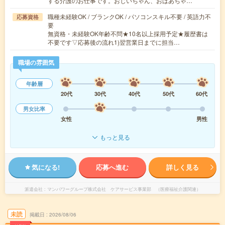
する介護のお仕事です。おじいちゃん、おばあちゃ…
職種未経験OK / ブランクOK / パソコンスキル不要 / 英語力不
応募資格
要
無資格・未経験OK年齢不問★10名以上採用予定★履歴書は
不要です▽応募後の流れ1)翌営業日までに担当…
職場の雰囲気
年齢層
20代
30代
40代
50代
60代
男女比率
女性
男性
もっと見る
気になる!
応募へ進む
詳しく見る
派遣会社
マンパワーグループ株式会社 ケアサービス事業部 （医療福祉介護関連）
未読
掲載日
2026/08/06