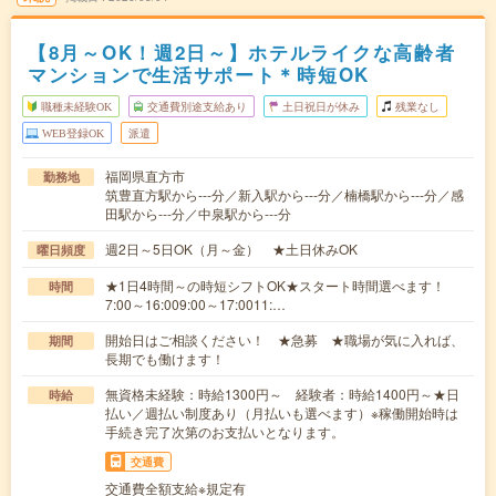
【8月～OK！週2日～】ホテルライクな高齢者
マンションで生活サポート＊時短OK
職種未経験OK
交通費別途支給あり
土日祝日が休み
残業なし
WEB登録OK
派遣
福岡県直方市
勤務地
筑豊直方駅から---分／新入駅から---分／楠橋駅から---分／感
田駅から---分／中泉駅から---分
週2日～5日OK（月～金） ★土日休みOK
曜日頻度
★1日4時間～の時短シフトOK★スタート時間選べます！
時間
7:00～16:009:00～17:0011:…
開始日はご相談ください！ ★急募 ★職場が気に入れば、
期間
長期でも働けます！
無資格未経験：時給1300円～ 経験者：時給1400円～★日
時給
払い／週払い制度あり（月払いも選べます）※稼働開始時は
手続き完了次第のお支払いとなります。
交通費
交通費全額支給※規定有