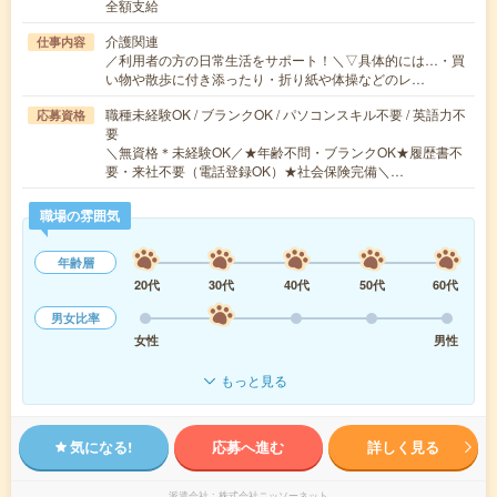
全額支給
介護関連
仕事内容
／利用者の方の日常生活をサポート！＼▽具体的には…・買
い物や散歩に付き添ったり・折り紙や体操などのレ…
職種未経験OK / ブランクOK / パソコンスキル不要 / 英語力不
応募資格
要
＼無資格＊未経験OK／★年齢不問・ブランクOK★履歴書不
要・来社不要（電話登録OK）★社会保険完備＼…
職場の雰囲気
年齢層
20代
30代
40代
50代
60代
男女比率
女性
男性
もっと見る
気になる!
応募へ進む
詳しく見る
派遣会社
株式会社ニッソーネット