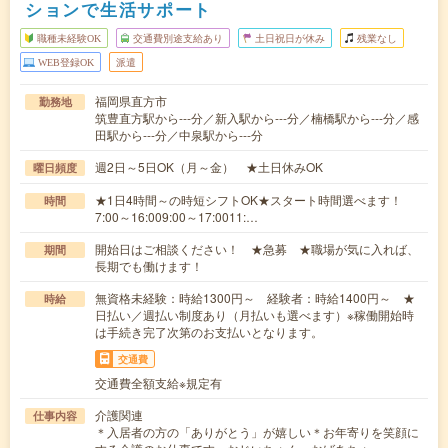
ションで生活サポート
職種未経験OK
交通費別途支給あり
土日祝日が休み
残業なし
WEB登録OK
派遣
福岡県直方市
勤務地
筑豊直方駅から---分／新入駅から---分／楠橋駅から---分／感
田駅から---分／中泉駅から---分
週2日～5日OK（月～金） ★土日休みOK
曜日頻度
★1日4時間～の時短シフトOK★スタート時間選べます！
時間
7:00～16:009:00～17:0011:…
開始日はご相談ください！ ★急募 ★職場が気に入れば、
期間
長期でも働けます！
無資格未経験：時給1300円～ 経験者：時給1400円～ ★
時給
日払い／週払い制度あり（月払いも選べます）※稼働開始時
は手続き完了次第のお支払いとなります。
交通費
交通費全額支給※規定有
介護関連
仕事内容
＊入居者の方の「ありがとう」が嬉しい＊お年寄りを笑顔に