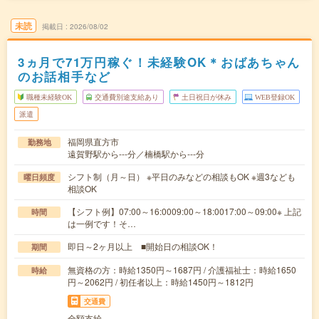
未読
掲載日
2026/08/02
3ヵ月で71万円稼ぐ！未経験OK＊おばあちゃん
のお話相手など
職種未経験OK
交通費別途支給あり
土日祝日が休み
WEB登録OK
派遣
福岡県直方市
勤務地
遠賀野駅から---分／楠橋駅から---分
シフト制（月～日） ※平日のみなどの相談もOK ※週3なども
曜日頻度
相談OK
【シフト例】07:00～16:0009:00～18:0017:00～09:00※ 上記
時間
は一例です！そ…
即日～2ヶ月以上 ■開始日の相談OK！
期間
無資格の方：時給1350円～1687円 / 介護福祉士：時給1650
時給
円～2062円 / 初任者以上：時給1450円～1812円
交通費
全額支給