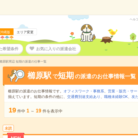
ヘル
沖縄版
エリア変更
た希望条件
お気に入りの派遣会社
櫛原駅周辺 短期の派遣の仕事一覧
櫛原駅
短期
で
の派遣のお仕事情報一覧
櫛原駅の派遣のお仕事情報です。
オフィスワーク・事務系
、
営業・販売・サー
揃えています。短期の条件の他に、
交通費別途支給あり
、
職種未経験OK
、
友
19
1
19
件中
～
件を表示中
未読