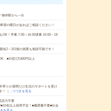
／御井駅から---分
！■希望の曜日があればご相談ください！
！早番 7:00～16:00遅番 10:00～19:
最短2～3日後の就業も相談可能です！
K ■日収1万400円以上
年寄りが昼間だけ生活のサポートを受け
す！（…
つづきを見る
 英語力不要
!■10名以上採用予定！■履歴書不要■社会
きを見る