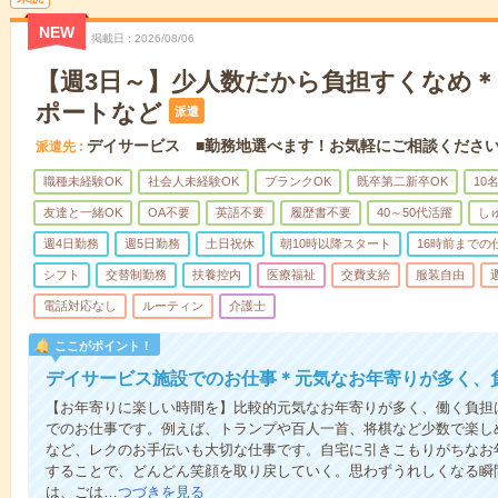
NEW
掲載日
2026/08/06
【週3日～】少人数だから負担すくなめ
ポートなど
派遣
デイサービス ■勤務地選べます！お気軽にご相談くださ
派遣先
職種未経験OK
社会人未経験OK
ブランクOK
既卒第二新卒OK
10
友達と一緒OK
OA不要
英語不要
履歴書不要
40～50代活躍
し
週4日勤務
週5日勤務
土日祝休
朝10時以降スタート
16時前までの
シフト
交替制勤務
扶養控内
医療福祉
交費支給
服装自由
電話対応なし
ルーティン
介護士
ここがポイント！
デイサービス施設でのお仕事＊元気なお年寄りが多く、
【お年寄りに楽しい時間を】比較的元気なお年寄りが多く、働く負担
でのお仕事です。例えば、トランプや百人一首、将棋など少数で楽し
など、レクのお手伝いも大切な仕事です。自宅に引きこもりがちなお
することで、どんどん笑顔を取り戻していく。思わずうれしくなる瞬
は、ごは…
つづきを見る