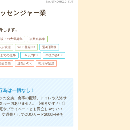
No.NTKOHK10_KJT
メッセンジャー業
介します。
名以上の大量募集
複数名募集
ゅふ歓迎
WEB登録OK
週4日勤務
前までの仕事
5ｈ以内OK
午後のみOK
服装自由
週払いOK
職場が禁煙
行為は一切なし！
ツの交換、食事の配膳、トイレや入浴サ
為も一切ありません。【働きやすさ〇】
家庭やプライベートとも両立しやすい！
交通費としてQUOカード2000円分を