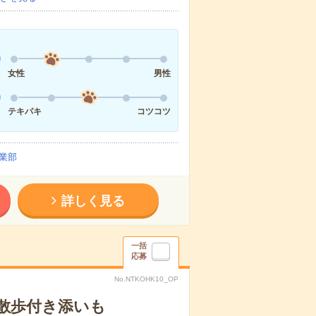
女性
男性
テキパキ
コツコツ
業部
詳しく見る
一括
応募
No.NTKOHK10_OP
散歩付き添いも