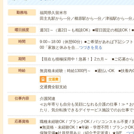
勤務地
福岡県久留米市
田主丸駅から---分／櫛原駅から---分／津福駅から---分
曜日頻度
週3日～（週2日～も相談OK）■曜日固定の相談OK
時間
9:00～18:00（休憩60分）■ご希望があれば下記シフトもOK
00「家族と休みを合…
つづきを見る
期間
【現在も積極採用中！急募！】2カ月～ ■ご応募から
時給
無資格未経験：時給1300円～ ■週払いOK ■扶養内O
交通費
交通費全額支給
仕事内容
介護関連
≪お年寄りも自分も笑顔になれる介護の仕事！≫＊お
たり、気分転換できるデイサービス施設でのお仕事で
応募資格
職種未経験OK / ブランクOK / パソコンスキル不要 /
■無資格・未経験OK！■年齢・学歴不問！ブランクOK
保険完備■社員登用あり（紹介予定派遣）★WE…
つづ