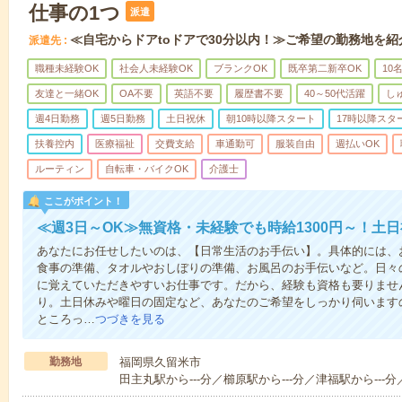
仕事の1つ
派遣
≪自宅からドアtoドアで30分以内！≫ご希望の勤務地を紹
派遣先
職種未経験OK
社会人未経験OK
ブランクOK
既卒第二新卒OK
10
友達と一緒OK
OA不要
英語不要
履歴書不要
40～50代活躍
し
週4日勤務
週5日勤務
土日祝休
朝10時以降スタート
17時以降スタ
扶養控内
医療福祉
交費支給
車通勤可
服装自由
週払いOK
ルーティン
自転車・バイクOK
介護士
ここがポイント！
≪週3日～OK≫無資格・未経験でも時給1300円～！土
あなたにお任せしたいのは、【日常生活のお手伝い】。具体的には、
食事の準備、タオルやおしぼりの準備、お風呂のお手伝いなど。日々
に覚えていただきやすいお仕事です。だから、経験も資格も要りませ
り。土日休みや曜日の固定など、あなたのご希望をしっかり伺います
ところっ…
つづきを見る
勤務地
福岡県久留米市
田主丸駅から---分／櫛原駅から---分／津福駅から---分