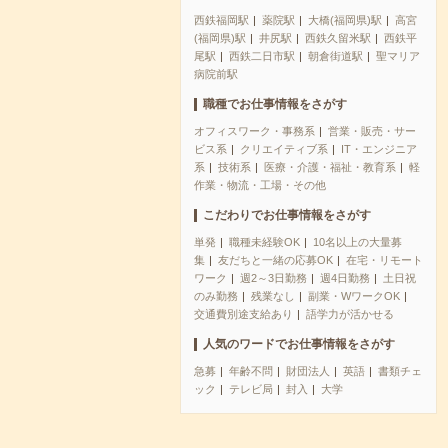
西鉄福岡駅
薬院駅
大橋(福岡県)駅
高宮
(福岡県)駅
井尻駅
西鉄久留米駅
西鉄平
尾駅
西鉄二日市駅
朝倉街道駅
聖マリア
病院前駅
職種でお仕事情報をさがす
オフィスワーク・事務系
営業・販売・サー
ビス系
クリエイティブ系
IT・エンジニア
系
技術系
医療・介護・福祉・教育系
軽
作業・物流・工場・その他
こだわりでお仕事情報をさがす
単発
職種未経験OK
10名以上の大量募
集
友だちと一緒の応募OK
在宅・リモート
ワーク
週2～3日勤務
週4日勤務
土日祝
のみ勤務
残業なし
副業・WワークOK
交通費別途支給あり
語学力が活かせる
人気のワードでお仕事情報をさがす
急募
年齢不問
財団法人
英語
書類チェ
ック
テレビ局
封入
大学