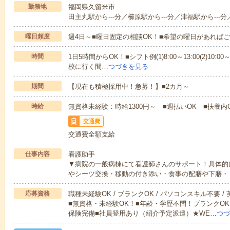
勤務地
福岡県久留米市
田主丸駅から---分／櫛原駅から---分／津福駅から---分
曜日頻度
週4日～■曜日固定の相談OK！■希望の曜日があれば
時間
1日5時間からOK！■シフト例(1)8:00～13:00(2)10:00～
校に行く間…
つづきを見る
期間
【現在も積極採用中！急募！】■2カ月～
時給
無資格未経験：時給1300円～ ■週払いOK ■扶養内
交通費
交通費全額支給
仕事内容
看護助手
▼病院の一般病棟にて看護師さんのサポート！具体的
やシーツ交換・移動の付き添い・食事の配膳や下膳・
応募資格
職種未経験OK / ブランクOK / パソコンスキル不要 /
■無資格・未経験OK！■年齢・学歴不問！ブランクOK
保険完備■社員登用あり（紹介予定派遣）★WE…
つづ