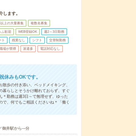
介します。
名以上の大量募集
複数名募集
ゅふ歓迎
WEB登録OK
週2～3日勤務
ート
残業なし
シフト
交替制勤務
職場が禁煙
派遣多
電話対応なし
日祝休みもOKです。
お散歩の付き添い、ベッドメイキング、
の暮らしとそうかけ離れておらず、すぐ
ん＊勤務は週3日～で無理せず、ゆった
ので、何でもご相談くださいね＊「働く
／御井駅から---分