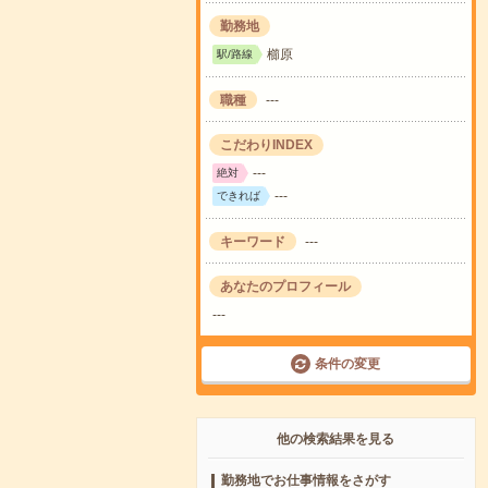
勤務地
櫛原
駅/路線
職種
---
こだわりINDEX
---
絶対
---
できれば
キーワード
---
あなたのプロフィール
---
条件の変更
他の検索結果を見る
勤務地でお仕事情報をさがす