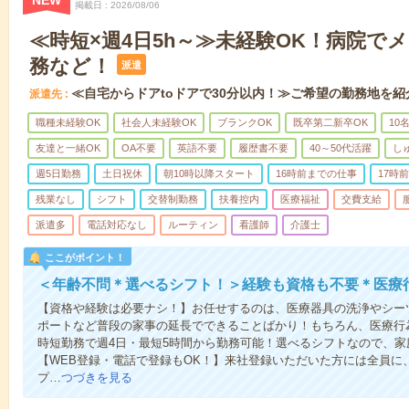
NEW
掲載日
2026/08/06
≪時短×週4日5h～≫未経験OK！病院で
務など！
派遣
≪自宅からドアtoドアで30分以内！≫ご希望の勤務地を紹
派遣先
職種未経験OK
社会人未経験OK
ブランクOK
既卒第二新卒OK
10
友達と一緒OK
OA不要
英語不要
履歴書不要
40～50代活躍
し
週5日勤務
土日祝休
朝10時以降スタート
16時前までの仕事
17時
残業なし
シフト
交替制勤務
扶養控内
医療福祉
交費支給
派遣多
電話対応なし
ルーティン
看護師
介護士
ここがポイント！
＜年齢不問＊選べるシフト！＞経験も資格も不要＊医療
【資格や経験は必要ナシ！】お任せするのは、医療器具の洗浄やシー
ポートなど普段の家事の延長でできることばかり！もちろん、医療行
時短勤務で週4日・最短5時間から勤務可能！選べるシフトなので、
【WEB登録・電話で登録もOK！】来社登録いただいた方には全員に、
プ…
つづきを見る