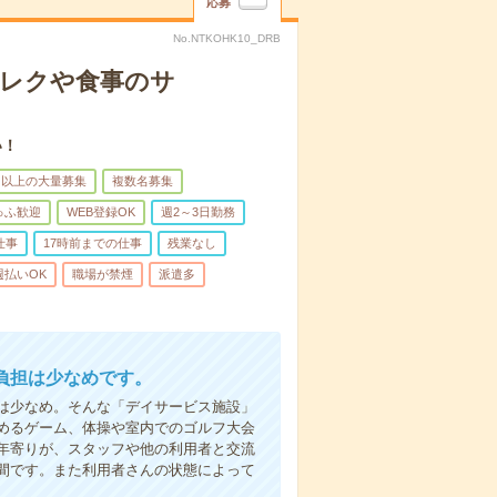
応募
No.NTKOHK10_DRB
＊レクや食事のサ
い！
名以上の大量募集
複数名募集
ゅふ歓迎
WEB登録OK
週2～3日勤務
仕事
17時前までの仕事
残業なし
週払いOK
職場が禁煙
派遣多
負担は少なめです。
は少なめ。そんな「デイサービス施設」
めるゲーム、体操や室内でのゴルフ大会
年寄りが、スタッフや他の利用者と交流
間です。また利用者さんの状態によって