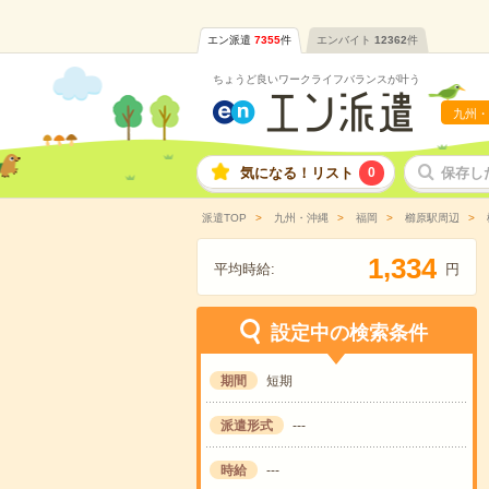
エン派遣
7355
件
エンバイト
12362
件
ちょうど良いワークライフバランスが叶う
九州・
気になる！リスト
0
保存し
派遣TOP
九州・沖縄
福岡
櫛原駅周辺
,
1
3
3
4
平均時給:
円
設定中の検索条件
期間
短期
派遣形式
---
時給
---