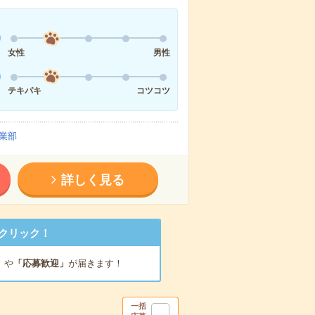
女性
男性
テキパキ
コツコツ
業部
詳しく見る
クリック！
」
や
「応募歓迎」
が届きます！
一括