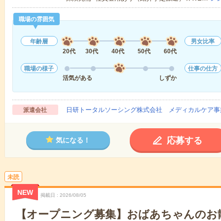
職場の雰囲気
年齢層
男女比率
20代
30代
40代
50代
60代
職場の様子
仕事の仕方
活気がある
しずか
日研トータルソーシング株式会社 メディカルケア事
派遣会社
応募する
気になる！
未読
NEW
掲載日
2026/08/05
【オープニング募集】おばあちゃんのお